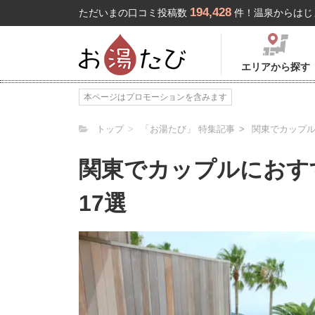
194,428
ただいまの口コミ投稿数
件！温泉からはじ
エリアから探す
本ページはプロモーションを含みます
トップ
「お湯たび」 特集記事
関東でカップル
関東でカップルにおす
17選