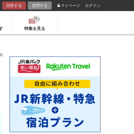
回答する
質問する
マイページ
ログイン
す
特集を見る
0