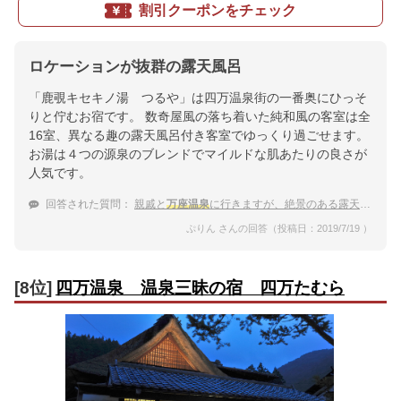
割引クーポンをチェック
ロケーションが抜群の露天風呂
「鹿覗キセキノ湯 つるや」は四万温泉街の一番奥にひっそ
りと佇むお宿です。 数奇屋風の落ち着いた純和風の客室は全
16室、異なる趣の露天風呂付き客室でゆっくり過ごせます。
お湯は４つの源泉のブレンドでマイルドな肌あたりの良さが
人気です。
回答された質問：
親戚と
万座温泉
に行きますが、絶景のある露天風呂付きの宿はありますか。
ぷりん さんの回答（投稿日：2019/7/19 ）
[8位]
四万温泉 温泉三昧の宿 四万たむら