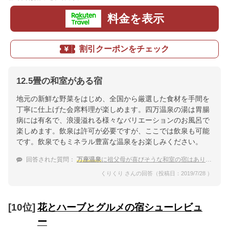
料金を表示
割引クーポンをチェック
12.5畳の和室がある宿
地元の新鮮な野菜をはじめ、全国から厳選した食材を手間を
丁寧に仕上げた会席料理が楽しめます。四万温泉の湯は胃腸
病には有名で、浪漫溢れる様々なバリエーションのお風呂で
楽しめます。飲泉は許可が必要ですが、ここでは飲泉も可能
です。飲泉でもミネラル豊富な温泉をお楽しみください。
回答された質問：
万座温泉
に祖父母が喜びそうな和室の宿はありますか？
くりくり さんの回答（投稿日：2019/7/28 ）
[10位]
花とハーブとグルメの宿シューレビュ
ー