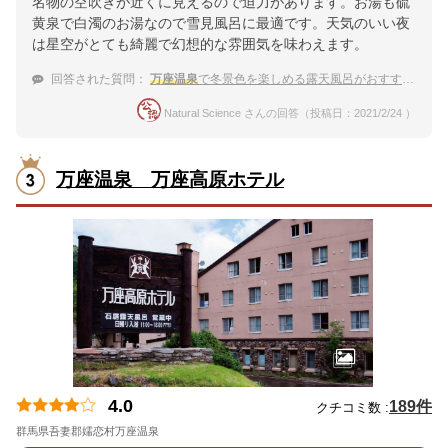
名物の空吹きが近くに見えるので迫力があります。お湯も硫
黄泉で白濁のお湯なので雪見風呂に最適です。天気のいい夜
は星空がとても綺麗で幻想的な雰囲気を味わえます。
回答された質問：
万座温泉
で冬景色を楽しめる露天風呂がおすすめのお宿はありますか。
Natural Science さんの回答（投稿日：2021/2/24 ）
万座温泉 万座高原ホテル
4.0
189件
クチコミ数 :
群馬県吾妻郡嬬恋村万座温泉
地図