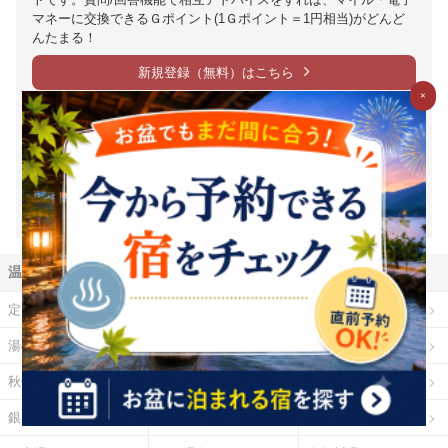
マネーに交換できるＧポイント(1Ｇポイント＝1円相当)がどんど
んたまる！
新規登録（無料）はこちら
×
※1Ｇ＝1円相当は、Ｇポイントの価値の目安となります。ポイント
交換時には、原則として交換手数料が発生します。（一部の交換パ
ートナーを除く）また、交換レートや最低交換数量がパートナーご
とに設定されているため、実質的には1円相当を下回ります。（一部
下回らない場合もございます）詳細は各パートナー毎の交換詳細ペ
ージをご確認ください。
温泉地から探す
定山渓温泉
登別温泉
十勝川温泉
湯の川温泉（北海道）
乳頭温泉
鳴子温泉
秋保温泉
東山温泉
蔵王温泉
銀山温泉
草津温泉
伊香保温泉