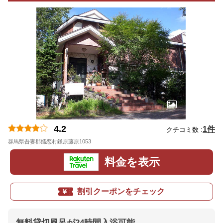
4.2
1件
クチコミ数 :
群馬県吾妻郡嬬恋村鎌原藤原1053
地図
料金を表示
割引クーポンをチェック
無料貸切風呂が24時間入浴可能