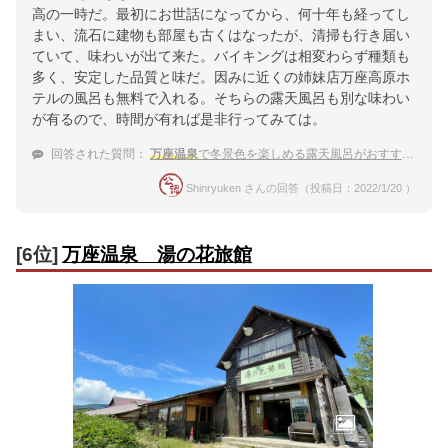
高の一時だ。最初にお世話になってから、何十年も経ってし
まい、流石に建物も部屋も古くはなったが、清掃も行き届い
ていて、味わいが出て来た。バイキングは相変わらず種類も
多く、安定した品質と味だ。因みに近くの姉妹店万座高原ホ
テルの風呂も無料で入れる。そちらの露天風呂も別な味わい
が有るので、時間が有れば是非行ってみては。
回答された質問：
万座温泉
で冬景色を楽しめる露天風呂がおすすめのお宿はありますか。
Shinryuken さんの回答（投稿日：2022/1/20 ）
[6位]
万座温泉 湯の花旅館