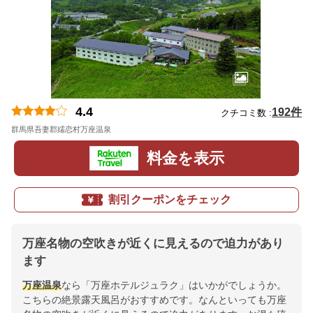
4.4
192件
クチコミ数 :
群馬県吾妻郡嬬恋村万座温泉
地図
料金を表示
割引クーポンをチェック
万座名物の空吹きが近くに見えるので迫力があり
ます
万座温泉
なら「万座ホテルジュラク」はいかがでしょうか。
こちらの絶景露天風呂がおすすめです。なんといっても万座