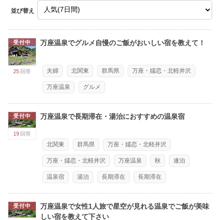
並び替え
万座温泉でグルメ自慢のご飯がおいしい宿を教えて！
受付中
夫婦
北関東
群馬県
万座・嬬恋・北軽井沢
25
回答
万座温泉
グルメ
万座温泉で長期滞在・湯治におすすめの温泉宿
受付中
19
回答
北関東
群馬県
万座・嬬恋・北軽井沢
万座・嬬恋・北軽井沢
万座温泉
秋
連泊
温泉宿
湯治
長期滞在
長期滞在
万座温泉で女性1人旅で星空が見れる温泉でご飯が美味
受付中
しい宿を教えて下さい