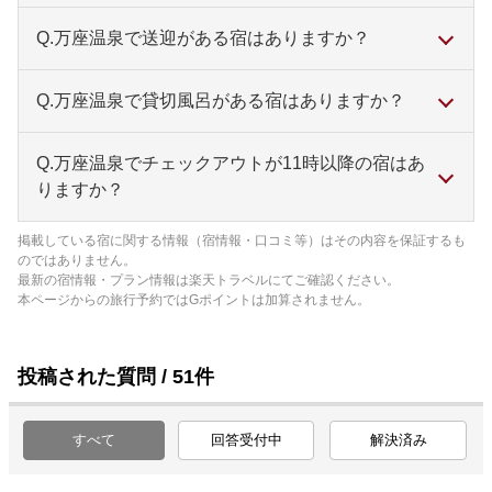
万座温泉 湯の花旅館
Q.万座温泉で送迎がある宿はありますか？
万座温泉 万座ホテルジュラク
万座温泉 万座亭
万座温泉 日進舘
Q.万座温泉で貸切風呂がある宿はありますか？
万座温泉 万座高原ホテル
などがおすすめです。
万座温泉 万座プリンスホテル
万座温泉 万座亭
Q.万座温泉でチェックアウトが11時以降の宿はあ
などがおすすめです。
りますか？
などがおすすめです。
掲載している宿に関する情報（宿情報・口コミ等）はその内容を保証するも
万座温泉 万座プリンスホテル
のではありません。
万座温泉 万座高原ホテル
最新の宿情報・プラン情報は楽天トラベルにてご確認ください。
本ページからの旅行予約ではGポイントは加算されません。
などがおすすめです。
投稿された質問 / 51件
すべて
回答受付中
解決済み