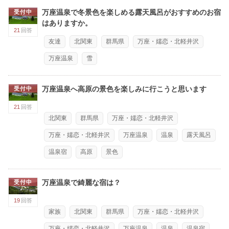
万座温泉で冬景色を楽しめる露天風呂がおすすめのお宿
受付中
はありますか。
21
回答
友達
北関東
群馬県
万座・嬬恋・北軽井沢
万座温泉
雪
万座温泉へ高原の景色を楽しみに行こうと思います
受付中
21
回答
北関東
群馬県
万座・嬬恋・北軽井沢
万座・嬬恋・北軽井沢
万座温泉
温泉
露天風呂
温泉宿
高原
景色
万座温泉で綺麗な宿は？
受付中
19
回答
家族
北関東
群馬県
万座・嬬恋・北軽井沢
万座・嬬恋・北軽井沢
万座温泉
温泉
温泉宿