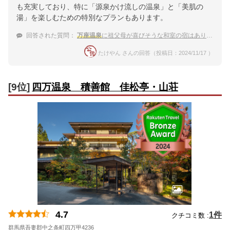
も充実しており、特に「源泉かけ流しの温泉」と「美肌の
湯」を楽しむための特別なプランもあります。
回答された質問：
万座温泉
に祖父母が喜びそうな和室の宿はありますか？
たけやん さんの回答（投稿日：2024/11/17 ）
[9位]
四万温泉 積善館 佳松亭・山荘
4.7
1件
クチコミ数 :
群馬県吾妻郡中之条町四万甲4236
地図