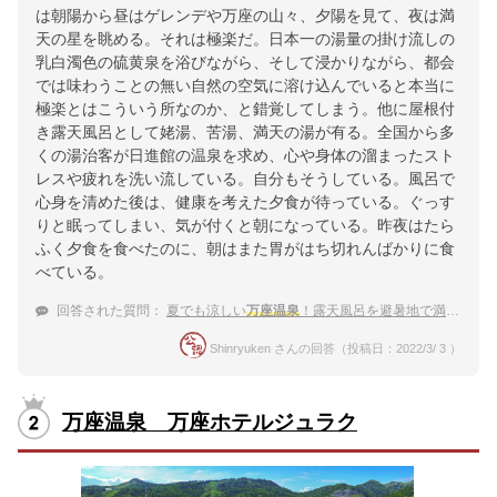
は朝陽から昼はゲレンデや万座の山々、夕陽を見て、夜は満
天の星を眺める。それは極楽だ。日本一の湯量の掛け流しの
乳白濁色の硫黄泉を浴びながら、そして浸かりながら、都会
では味わうことの無い自然の空気に溶け込んでいると本当に
極楽とはこういう所なのか、と錯覚してしまう。他に屋根付
き露天風呂として姥湯、苦湯、満天の湯が有る。全国から多
くの湯治客が日進館の温泉を求め、心や身体の溜まったスト
レスや疲れを洗い流している。自分もそうしている。風呂で
心身を清めた後は、健康を考えた夕食が待っている。ぐっす
りと眠ってしまい、気が付くと朝になっている。昨夜はたら
ふく夕食を食べたのに、朝はまた胃がはち切れんばかりに食
べている。
回答された質問：
夏でも涼しい
万座温泉
！露天風呂を避暑地で満喫できる宿
Shinryuken さんの回答（投稿日：2022/3/ 3 ）
万座温泉 万座ホテルジュラク