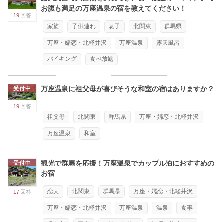
お腹も満足の万座温泉の宿を教えてください！
19
回答
家族
子供連れ
息子
北関東
群馬県
万座・嬬恋・北軽井沢
万座温泉
露天風呂
バイキング
食べ放題
万座温泉に祖父母が喜びそうな和室の宿はありますか？
受付中
19
回答
祖父母
北関東
群馬県
万座・嬬恋・北軽井沢
万座温泉
和室
観光で群馬を応援！万座温泉でカップル泊におすすめの
受付中
お宿
恋人
北関東
群馬県
万座・嬬恋・北軽井沢
17
回答
万座・嬬恋・北軽井沢
万座温泉
温泉
食事