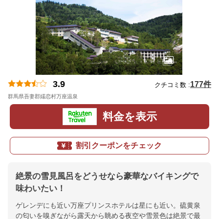
3.9
177件
クチコミ数 :
群馬県吾妻郡嬬恋村万座温泉
地図
料金を表示
割引クーポンをチェック
絶景の雪見風呂をどうせなら豪華なバイキングで
味わいたい！
ゲレンデにも近い万座プリンスホテルは星にも近い。硫黄泉
の匂いを嗅ぎながら露天から眺める夜空や雪景色は絶景で最