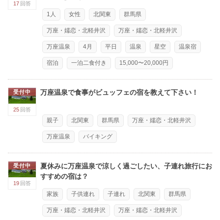
17
回答
1人
女性
北関東
群馬県
万座・嬬恋・北軽井沢
万座・嬬恋・北軽井沢
万座温泉
4月
平日
温泉
星空
温泉宿
宿泊
一泊二食付き
15,000〜20,000円
万座温泉で食事がビュッフェの宿を教えて下さい！
受付中
25
回答
親子
北関東
群馬県
万座・嬬恋・北軽井沢
万座温泉
バイキング
夏休みに万座温泉で涼しく過ごしたい、子連れ旅行にお
受付中
すすめの宿は？
19
回答
家族
子供連れ
子連れ
北関東
群馬県
万座・嬬恋・北軽井沢
万座・嬬恋・北軽井沢