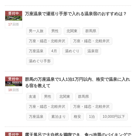
万座温泉で湯巡り手形で入れる温泉宿のおすすめは？
受付中
17
回答
男一人旅
男性
北関東
群馬県
万座・嬬恋・北軽井沢
万座・嬬恋・北軽井沢
万座温泉
4月
湯めぐり
温泉宿
湯めぐり手形
群馬の万座温泉で1人1泊1万円以内、格安で温泉に入れ
受付中
る宿を教えて
18
回答
友達
男性
北関東
群馬県
万座・嬬恋・北軽井沢
万座・嬬恋・北軽井沢
万座温泉
素泊まり
格安
1泊
10,000円以下
露天風呂で大自然を満喫でき、食べ放題のバイキングで
受付中