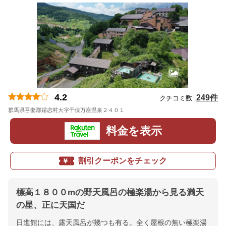
4.2
249件
クチコミ数 :
群馬県吾妻郡嬬恋村大字干俣万座温泉２４０１
地図
料金を表示
割引クーポンをチェック
標高１８００mの野天風呂の極楽湯から見る満天
の星、正に天国だ
日進館には、露天風呂が幾つも有る。全く屋根の無い極楽湯