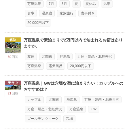
万座温泉
7月
8月
夏
夏休み
温泉
食事
温泉宿
家族旅行
食事付き
20,000円以下
万座温泉で素泊まりで2万円以内で泊まれるお宿はあり
解決
ますか。
友達
北関東
群馬県
万座・嬬恋・北軽井沢
30
回答
万座温泉
露天風呂
20,000円以下
万座温泉｜GWは穴場な宿に泊まりたい！カップルへの
受付中
おすすめは？
21
回答
カップル
北関東
群馬県
万座・嬬恋・北軽井沢
万座・嬬恋・北軽井沢
万座温泉
GW
ゴールデンウィーク
穴場