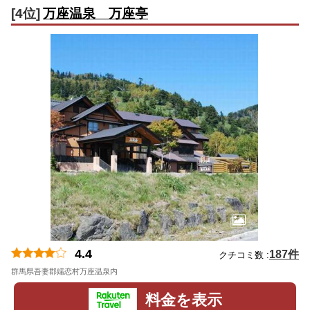
[4位]
万座温泉 万座亭
4.4
187件
クチコミ数 :
群馬県吾妻郡嬬恋村万座温泉内
地図
料金を表示