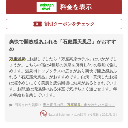
料金を表示
割引クーポンをチェック
爽快で開放感あふれる「石庭露天風呂」がおすす
め
万座温泉
にお越しでしたら「万座高原ホテル」はいかがでし
ょうか。こちらの宿は4種類の源泉を所有し8つの湯船で楽し
めます。温泉街トップクラスの広さがあり爽快で開放感あふ
れる「石庭露天風呂」がおすすめです。白濁・黄濁したお湯
は湯冷めしにくく美肌と疲労回復に効果があるとされていま
す。お部屋は清潔感のある洋室で気持ちよく過ごせます。年
末年始も営業しています。
回答された質問：
妻と正月の日に
万座温泉
に出かけたいと思っています。正月の日から泊まれる宿ってありますか？
Natural Science さんの回答（投稿日：2021/5/ 3 ）