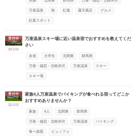
夫婦
北関東
群馬県
万座・嬬恋・北軽井沢
万座温泉
秋
紅葉
露天風呂
グルメ
紅葉スポット
万座温泉スキー場に近い温泉宿でおすすめを教えてくだ
受付中
さい
23
回答
友達
大学生
北関東
群馬県
万座・嬬恋・北軽井沢
万座温泉
スキー
スキー場
家族4人万座温泉でバイキングが食べれる宿ってどこか
受付中
おすすめありませんか？
22
回答
家族
4人
北関東
群馬県
万座・嬬恋・北軽井沢
万座温泉
バイキング
食べ放題
ビュッフェ