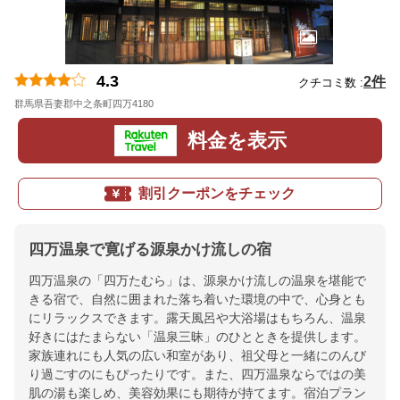
4.3
2件
クチコミ数 :
群馬県吾妻郡中之条町四万4180
地図
料金を表示
割引クーポンをチェック
四万温泉で寛げる源泉かけ流しの宿
四万温泉の「四万たむら」は、源泉かけ流しの温泉を堪能で
きる宿で、自然に囲まれた落ち着いた環境の中で、心身とも
にリラックスできます。露天風呂や大浴場はもちろん、温泉
好きにはたまらない「温泉三昧」のひとときを提供します。
家族連れにも人気の広い和室があり、祖父母と一緒にのんび
り過ごすのにもぴったりです。また、四万温泉ならではの美
肌の湯も楽しめ、美容効果にも期待が持てます。宿泊プラン