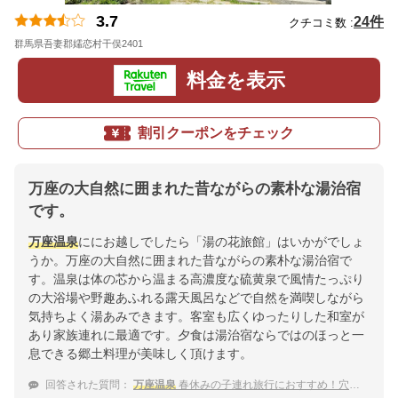
3.7
24件
クチコミ数 :
群馬県吾妻郡嬬恋村干俣2401
地図
料金を表示
割引クーポンをチェック
万座の大自然に囲まれた昔ながらの素朴な湯治宿
です。
万座温泉
ににお越しでしたら「湯の花旅館」はいかがでしょ
うか。万座の大自然に囲まれた昔ながらの素朴な湯治宿で
す。温泉は体の芯から温まる高濃度な硫黄泉で風情たっぷり
の大浴場や野趣あふれる露天風呂などで自然を満喫しながら
気持ちよく湯あみできます。客室も広くゆったりした和室が
あり家族連れに最適です。夕食は湯治宿ならではのほっと一
息できる郷土料理が美味しく頂けます。
回答された質問：
万座温泉
春休みの子連れ旅行におすすめ！穴場な宿は？