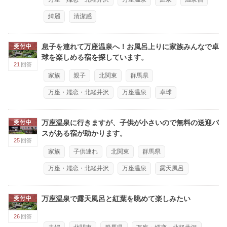
綺麗
清潔感
息子を連れて万座温泉へ！お風呂上りに家族みんなで卓
受付中
球を楽しめる宿を探しています。
21
回答
家族
親子
北関東
群馬県
万座・嬬恋・北軽井沢
万座温泉
卓球
万座温泉に行きますが、子供が小さいので無料の送迎バ
受付中
スがある宿が助かります。
25
回答
家族
子供連れ
北関東
群馬県
万座・嬬恋・北軽井沢
万座温泉
露天風呂
万座温泉で露天風呂と紅葉を眺めて楽しみたい
受付中
26
回答