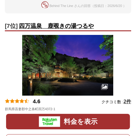
Behind The Line さんの回答（投稿日：2026/6/20 ）
[7位]
四万温泉 鹿覗きの湯つるや
4.6
2件
クチコミ数 :
群馬県吾妻郡中之条町四万4372-1
地図
料金を表示