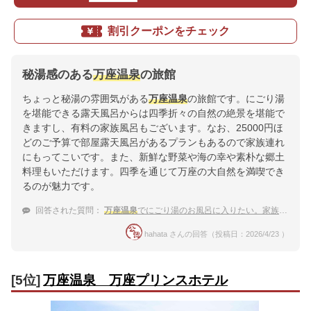
割引クーポンをチェック
秘湯感のある
万座温泉
の旅館
ちょっと秘湯の雰囲気がある
万座温泉
の旅館です。にごり湯
を堪能できる露天風呂からは四季折々の自然の絶景を堪能で
きますし、有料の家族風呂もございます。なお、25000円ほ
どのご予算で部屋露天風呂があるプランもあるので家族連れ
にもってこいです。また、新鮮な野菜や海の幸や素朴な郷土
料理もいただけます。四季を通じて万座の大自然を満喫でき
るのが魅力です。
回答された質問：
万座温泉
でにごり湯のお風呂に入りたい。家族旅行におすすめの宿は？
hahata さんの回答（投稿日：2026/4/23 ）
[5位]
万座温泉 万座プリンスホテル