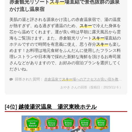
赤倉観光リゾート
スキー
場直結で景色抜群の源泉
かけ流し温泉宿
美肌の湯と評される源泉かけ流しの赤倉温泉宿で、湯の温度
が熱すぎず、ぬる過ぎず適温のため、
スキー
で冷えた身体を
芯から温めてくれます。運が良い時は早朝に露天風呂から雲
海もご覧頂けます。また、赤倉観光リゾート
スキー
場直結の
ホテルですので時間を有意義に使え、思う存分
スキー
も楽し
めます！お料理は地元食材をふんだんに使用したフランス料
理レストランや日本海で採れた新鮮な海鮮を頂けるお寿司屋
さんなどがありますので、お好みの宿泊プランを選択してく
ださいね。
回答された質問：
赤倉温泉で
スキー
場へのアクセスが良い宿を教えて
おやき さんの回答（投稿日：2023/11/ 6 ）
[4位]
越後湯沢温泉 湯沢東映ホテル