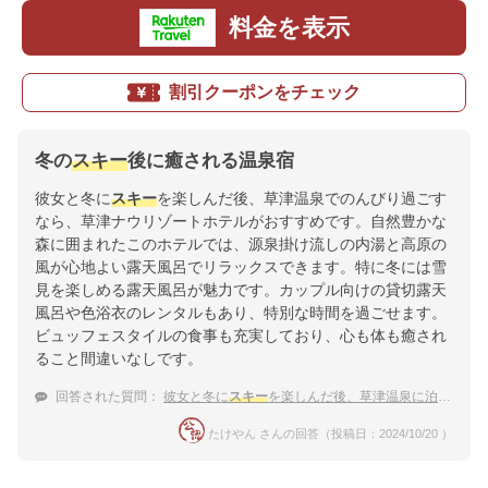
料金を表示
割引クーポンをチェック
冬の
スキー
後に癒される温泉宿
彼女と冬に
スキー
を楽しんだ後、草津温泉でのんびり過ごす
なら、草津ナウリゾートホテルがおすすめです。自然豊かな
森に囲まれたこのホテルでは、源泉掛け流しの内湯と高原の
風が心地よい露天風呂でリラックスできます。特に冬には雪
見を楽しめる露天風呂が魅力です。カップル向けの貸切露天
風呂や色浴衣のレンタルもあり、特別な時間を過ごせます。
ビュッフェスタイルの食事も充実しており、心も体も癒され
ること間違いなしです。
回答された質問：
彼女と冬に
スキー
を楽しんだ後、草津温泉に泊まろうと思っています。景色がおすすめの温泉宿は？
たけやん さんの回答（投稿日：2024/10/20 ）