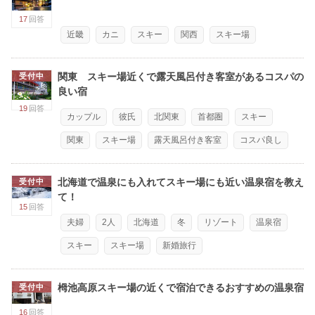
17
回答
近畿
カニ
スキー
関西
スキー場
関東 スキー場近くで露天風呂付き客室があるコスパの
受付中
良い宿
19
回答
カップル
彼氏
北関東
首都圏
スキー
関東
スキー場
露天風呂付き客室
コスパ良し
北海道で温泉にも入れてスキー場にも近い温泉宿を教え
受付中
て！
15
回答
夫婦
2人
北海道
冬
リゾート
温泉宿
スキー
スキー場
新婚旅行
栂池高原スキー場の近くで宿泊できるおすすめの温泉宿
受付中
16
回答