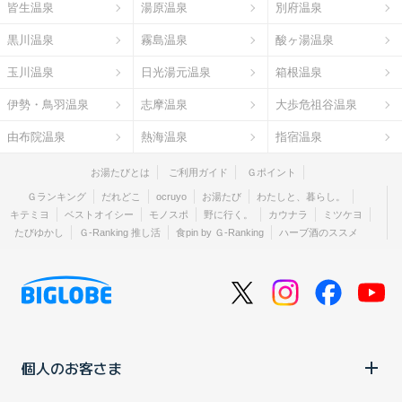
皆生温泉
湯原温泉
別府温泉
黒川温泉
霧島温泉
酸ヶ湯温泉
玉川温泉
日光湯元温泉
箱根温泉
伊勢・鳥羽温泉
志摩温泉
大歩危祖谷温泉
由布院温泉
熱海温泉
指宿温泉
お湯たびとは
ご利用ガイド
Ｇポイント
Ｇランキング
だれどこ
ocruyo
お湯たび
わたしと、暮らし。
キテミヨ
ベストオイシー
モノスポ
野に行く。
カウナラ
ミツケヨ
たびゆかし
Ｇ-Ranking 推し活
食pin by Ｇ-Ranking
ハーブ酒のススメ
個人のお客さま