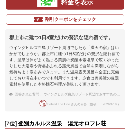
料金を表示
割引クーポンをチェック
郡上市に建つ1日8室だけの贅沢な隠れ宿です。
ウイングヒルズ白鳥リゾート周辺でしたら「満天の宿」はい
かがでしょうか。郡上市に建つ1日8室だけの贅沢な隠れ宿で
す。温泉は体がよく温まる美肌の炭酸水素塩泉で広くゆった
りした大浴場や野趣あふれる露天風呂で自然を満喫しながら
気持ちよく湯あみできます。また温泉露天風呂を全室に完備
しており滞在中いつでも利用できます。夕食は奥美濃の厳選
素材を使用した本格懐石料理が美味しく頂けます。
回答された質問：
ウイングヒルズ白鳥リゾート周辺でおすすめの温泉付きホテル・旅館
Behind The Line さんの回答（投稿日：2026/4/19 ）
[7位]
登別カルルス温泉 湯元オロフレ荘