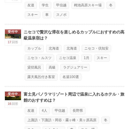
友達
学生
甲信越
栂池高原スキー場
冬
スキー
車
スノボ
ニセコで贅沢な滞在を楽しめるカップルにおすすめの高
受付中
級温泉宿は？
17
回答
カップル
北海道
北海道
ニセコ・倶知安
ニセコ・ルスツ
ニセコ温泉
1月
スキー
貸切風呂
高級
ラグジュアリー
露天風呂付き客室
名湯100選
富士見パノラマリゾート周辺で温泉に入れるホテル・旅
受付中
館のおすすめは？
16
回答
友達
4人
甲信越
長野県
上諏訪・下諏訪・岡谷・霧ヶ峰・美ヶ原高原
冬