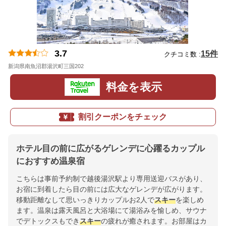
3.7
15件
クチコミ数 :
新潟県南魚沼郡湯沢町三国202
地図
料金を表示
割引クーポンをチェック
ホテル目の前に広がるゲレンデに心躍るカップル
におすすめ温泉宿
こちらは事前予約制で越後湯沢駅より専用送迎バスがあり、
お宿に到着したら目の前には広大なゲレンデが広がります。
移動距離なして思いっきりカップルお2人で
スキー
を楽しめ
ます。温泉は露天風呂と大浴場にて湯浴みを愉しめ、サウナ
でデトックスもでき
スキー
の疲れが癒されます。お部屋はカ