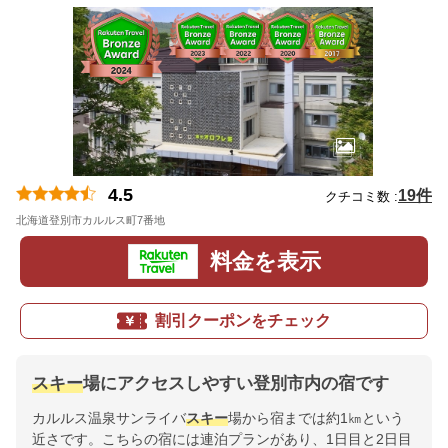
4.5
19件
クチコミ数 :
北海道登別市カルルス町7番地
地図
料金を表示
割引クーポンをチェック
スキー
場にアクセスしやすい登別市内の宿です
カルルス温泉サンライバ
スキー
場から宿までは約1㎞という
近さです。こちらの宿には連泊プランがあり、1日目と2日目