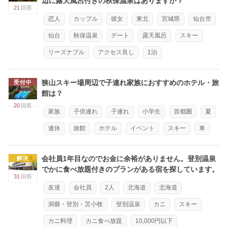
辺に露天風呂付きの秋保温泉はありますか？
21
回答
恋人
カップル
彼女
東北
宮城県
仙台市
仙台
秋保温泉
デート
露天風呂
スキー
リーズナブル
アクセス良し
1泊
狭山スキー場周辺で子連れ家族におすすめのホテル・旅
受付中
館は？
20
回答
家族
子供連れ
子連れ
小学生
首都圏
夏
連休
旅館
ホテル
イベント
スキー
車
会社員1年目なのでお金に余裕がありません。登別温泉
解決
でかに食べ放題付きのプランがある宿を探しています。
31
回答
友達
会社員
2人
北海道
北海道
洞爺・登別・苫小牧
登別温泉
カニ
スキー
カニ料理
カニ食べ放題
10,000円以下