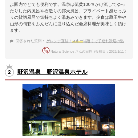
歩圏内でとても便利です。温泉は硫黄100％かけ流しでゆっ
たりした内風呂や石造りの露天風呂、プライベート感たっぷ
りの貸切風呂で気持ちよく湯あみできます。夕食は蔵王牛や
山形の旬彩をふんだんに盛り込んだ会席料理が美味しく頂け
ます。
回答された質問：
ゲレンデ直結！
スキー
場近くで子連れ歓迎の温泉宿
Natural Science さんの回答（投稿日：2025/1/11 ）
野沢温泉 野沢温泉ホテル