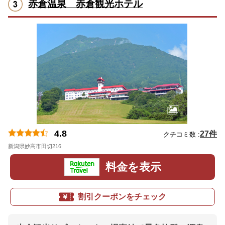
赤倉温泉 赤倉観光ホテル
4.8
27件
クチコミ数 :
新潟県妙高市田切216
地図
料金を表示
割引クーポンをチェック