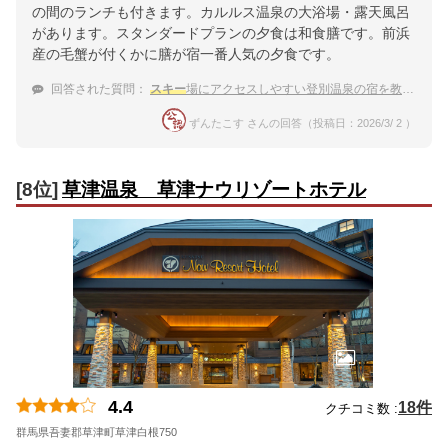
の間のランチも付きます。カルルス温泉の大浴場・露天風呂
があります。スタンダードプランの夕食は和食膳です。前浜
産の毛蟹が付くかに膳が宿一番人気の夕食です。
回答された質問：
スキー
場にアクセスしやすい登別温泉の宿を教えて下さい
ずんたこす さんの回答（投稿日：2026/3/ 2 ）
[8位]
草津温泉 草津ナウリゾートホテル
4.4
18件
クチコミ数 :
群馬県吾妻郡草津町草津白根750
地図