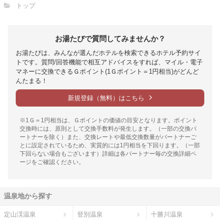
トップ
お湯たびで質問してみませんか？
お湯たびは、みんなが選んだホテルを検索できるホテル予約サイ
トです。質問/回答機能で相互アドバイスをすれば、マイル・電子
マネーに交換できるＧポイント(1Ｇポイント＝1円相当)がどんど
んたまる！
新規登録（無料）はこちら
※1Ｇ＝1円相当は、Ｇポイントの価値の目安となります。ポイント
交換時には、原則として交換手数料が発生します。（一部の交換パ
ートナーを除く）また、交換レートや最低交換数量がパートナーご
とに設定されているため、実質的には1円相当を下回ります。（一部
下回らない場合もございます）詳細は各パートナー毎の交換詳細ペ
ージをご確認ください。
温泉地から探す
定山渓温泉
登別温泉
十勝川温泉