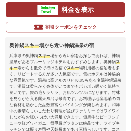
料金を表示
割引クーポンをチェック
奥神鍋
スキー
場から近い神鍋温泉の宿
兵庫県の奥神鍋
スキー
場から近い宿をお探しであれば、神鍋
温泉があるブルーリッジホテルをおすすめします。奥神鍋
ス
キー
場からも数分で行ける宿で
スキー
場利用者の宿泊者も多
く。リピートする方が多い人気宿です。雪のホテルは神秘的
な雰囲気です。温泉は高アルカリPH8.95もある名湯神鍋温泉
で、湯質は柔らかく身体がいつまでもポカポカ暖かく気持ち
良いです。髪の毛サラサラ、お肌ツルツルになります。竹林
を見ながら入る露天風呂は最高です。お料理は地産地消の旬
な食材を活かした品数豊富なバイキングが楽しめます。和洋
中の素晴らしいこだわり料理が並びファミリーではワイワイ
しながらお腹いっぱい大満足できます。但馬牛なビーフシチ
ューや紅ズワイガニ、蟹甲羅グラタンは絶品です。ライブキ
ッチンでは握り寿司や天麩羅まであり素晴らしいです。コス