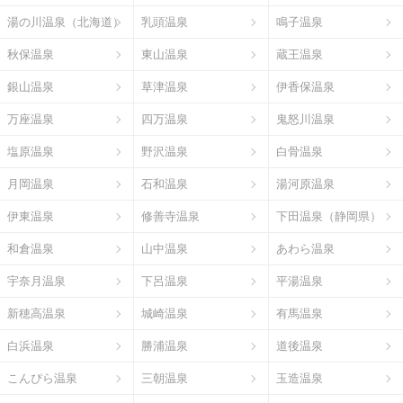
湯の川温泉（北海道）
乳頭温泉
鳴子温泉
秋保温泉
東山温泉
蔵王温泉
銀山温泉
草津温泉
伊香保温泉
万座温泉
四万温泉
鬼怒川温泉
塩原温泉
野沢温泉
白骨温泉
月岡温泉
石和温泉
湯河原温泉
伊東温泉
修善寺温泉
下田温泉（静岡県）
和倉温泉
山中温泉
あわら温泉
宇奈月温泉
下呂温泉
平湯温泉
新穂高温泉
城崎温泉
有馬温泉
白浜温泉
勝浦温泉
道後温泉
こんぴら温泉
三朝温泉
玉造温泉