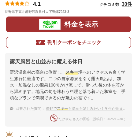
4.1
30件
クチコミ数 :
長野県下高井郡野沢温泉村大字豊郷7923-3
地図
料金を表示
割引クーポンをチェック
露天風呂と山並みに癒える休日
野沢温泉村の高台に位置し、
スキー
場へのアクセスも良く学
生旅行に最適です。二つの自家源泉を引く露天風呂は、加
水・加温なしの源泉100％かけ流しで、滑った後の体を芯か
ら温めます。地元の旬を味わう料理と落ち着いた和室を、手
頃なプランで満喫できるのが魅力の宿です。
回答された質問：
長野で
スキー
も温泉も楽しみたい！学生が泊まりやすいリーズナブルなお宿
たけやん さんの回答（投稿日：2025/12/30 ）