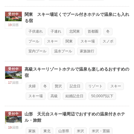
関東 スキー場近くでプール付きホテルで温泉にも入れ
受付中
る宿
19
回答
子供連れ
子連れ
北関東
首都圏
冬
プール
スキー
関東
スキー場
スノボ
室内プール
温水プール
家族旅行
高級スキーリゾートホテルで温泉も楽しめるおすすめの
受付中
宿
17
回答
夫婦
冬
贅沢
記念日
リゾート
スキー
スキー場
高級
結婚記念日
50,000円以下
山形 天元台スキー場周辺でおすすめの温泉付きホテ
受付中
ル・旅館
19
回答
家族
東北
山形県
米沢
米沢・置賜