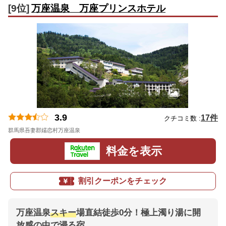
[9位]
万座温泉 万座プリンスホテル
3.9
17件
クチコミ数 :
群馬県吾妻郡嬬恋村万座温泉
地図
料金を表示
割引クーポンをチェック
万座温泉
スキー
場直結徒歩0分！極上濁り湯に開
放感の中で浸る宿