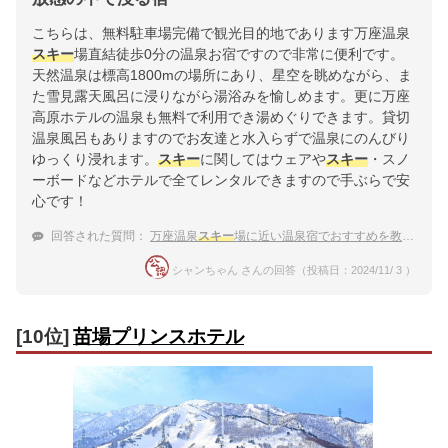
こちらは、無料駐車場完備で観光目的地であります万座温泉
スキー
場直結徒歩0分の温泉お宿ですので非常に便利です。
天然温泉は標高1800mの場所にあり、星空を眺めながら、ま
た雪見露天風呂に浸りながら湯浴みを愉しめます。更に万座
高原ホテルの温泉も無料で利用でき湯めぐりできます。貸切
温泉風呂もありますのでお友達と水入らずで温泉にのんびり
ゆっくり浸れます。
スキー
に関してはウェアや
スキー
・スノ
ーボードなどホテルで全てレンタルできますので手ぶらで安
心です！
回答された質問：
万座温泉
スキー
場に近い温泉宿でおすすめを教えてください
シャンちゃん さんの回答（投稿日：2024/11/ 3 ）
[10位]
苗場プリンスホテル