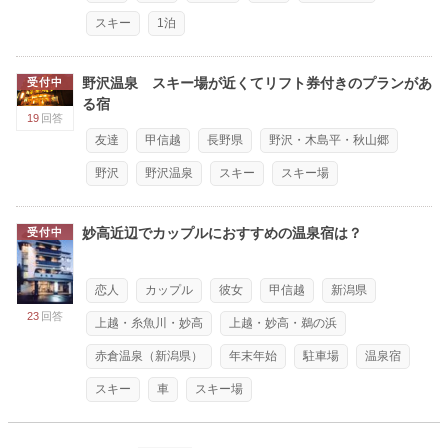
スキー
1泊
野沢温泉 スキー場が近くてリフト券付きのプランがあ
受付中
る宿
19
回答
友達
甲信越
長野県
野沢・木島平・秋山郷
野沢
野沢温泉
スキー
スキー場
妙高近辺でカップルにおすすめの温泉宿は？
受付中
恋人
カップル
彼女
甲信越
新潟県
23
回答
上越・糸魚川・妙高
上越・妙高・鵜の浜
赤倉温泉（新潟県）
年末年始
駐車場
温泉宿
スキー
車
スキー場