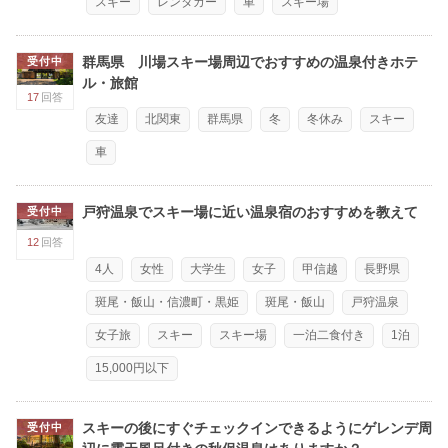
スキー
レンタカー
車
スキー場
群馬県 川場スキー場周辺でおすすめの温泉付きホテ
受付中
ル・旅館
17
回答
友達
北関東
群馬県
冬
冬休み
スキー
車
戸狩温泉でスキー場に近い温泉宿のおすすめを教えて
受付中
12
回答
4人
女性
大学生
女子
甲信越
長野県
斑尾・飯山・信濃町・黒姫
斑尾・飯山
戸狩温泉
女子旅
スキー
スキー場
一泊二食付き
1泊
15,000円以下
スキーの後にすぐチェックインできるようにゲレンデ周
受付中