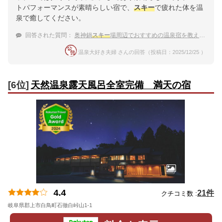
トパフォーマンスが素晴らしい宿で、
スキー
で疲れた体を温
泉で癒してください。
回答された質問：
奥神鍋
スキー
場周辺でおすすめの温泉宿を教えて！
温泉大好き夫婦 さんの回答（投稿日：2025/12/25 ）
[6位]
天然温泉露天風呂全室完備 満天の宿
4.4
21件
クチコミ数 :
岐阜県郡上市白鳥町石徹白峠山1-1
地図