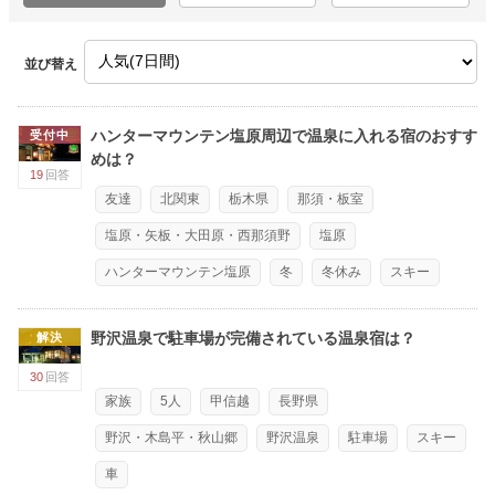
並び替え
ハンターマウンテン塩原周辺で温泉に入れる宿のおすす
受付中
めは？
19
回答
友達
北関東
栃木県
那須・板室
塩原・矢板・大田原・西那須野
塩原
ハンターマウンテン塩原
冬
冬休み
スキー
野沢温泉で駐車場が完備されている温泉宿は？
解決
30
回答
家族
5人
甲信越
長野県
野沢・木島平・秋山郷
野沢温泉
駐車場
スキー
車