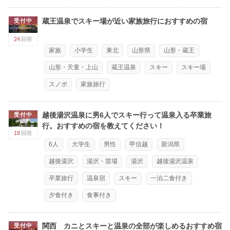
蔵王温泉でスキー場が近い家族旅行におすすめの宿
受付中
24
回答
家族
小学生
東北
山形県
山形・蔵王
山形・天童・上山
蔵王温泉
スキー
スキー場
スノボ
家族旅行
越後湯沢温泉に男6人でスキー行って温泉入る卒業旅
受付中
行。おすすめの宿を教えてください！
18
回答
6人
大学生
男性
甲信越
新潟県
越後湯沢
湯沢・苗場
湯沢
越後湯沢温泉
卒業旅行
温泉宿
スキー
一泊二食付き
夕食付き
食事付き
関西 カニとスキーと温泉の全部が楽しめるおすすめ宿
受付中