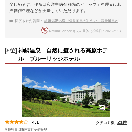
楽しめます。夕食は和洋中約45種類のビュッフェ料理又は和
洋創作料理などが美味しくいただけます。
回答された質問：
越後湯沢温泉で雪見風呂がしたい！露天風呂がある温泉宿のおすすめは？
Natural Science さんの回答（投稿日：2025/2/ 8 ）
[5位]
神鍋温泉 自然に癒される高原ホテ
ル ブルーリッジホテル
4.1
21件
クチコミ数 :
兵庫県豊岡市日高町栗栖野55
地図