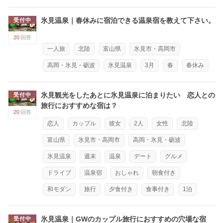
氷見温泉｜春休みに宿泊できる温泉宿を教えて下さい。
受付中
20
回答
一人旅
北陸
富山県
氷見市・高岡市
高岡・氷見・砺波
氷見温泉
3月
春
春休み
氷見観光をしたあとに氷見温泉に泊まりたい 恋人との
受付中
旅行におすすめな宿は？
20
回答
恋人
カップル
彼女
2人
女性
北陸
富山県
氷見市・高岡市
高岡・氷見・砺波
氷見温泉
週末
温泉
デート
グルメ
ドライブ
温泉宿
おしゃれ
朝食付き
和モダン
旅行
夕食付き
食事付き
1泊
氷見温泉｜GWのカップル旅行におすすめの穴場な宿
受付中