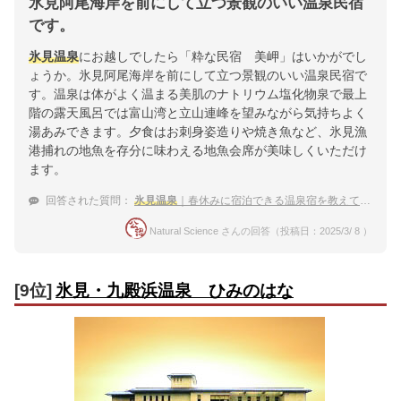
氷見阿尾海岸を前にして立つ景観のいい温泉民宿
です。
氷見温泉
にお越しでしたら「粋な民宿 美岬」はいかがでし
ょうか。氷見阿尾海岸を前にして立つ景観のいい温泉民宿で
す。温泉は体がよく温まる美肌のナトリウム塩化物泉で最上
階の露天風呂では富山湾と立山連峰を望みながら気持ちよく
湯あみできます。夕食はお刺身姿造りや焼き魚など、氷見漁
港捕れの地魚を存分に味わえる地魚会席が美味しくいただけ
ます。
回答された質問：
氷見温泉
｜春休みに宿泊できる温泉宿を教えて下さい。
Natural Science さんの回答（投稿日：2025/3/ 8 ）
[9位]
氷見・九殿浜温泉 ひみのはな