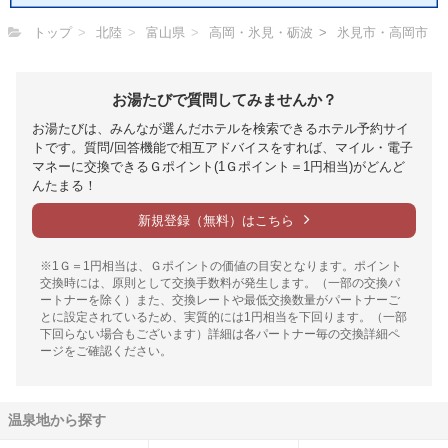
トップ
北陸
富山県
高岡・氷見・砺波
氷見市・高岡市
お湯たびで質問してみませんか？
お湯たびは、みんなが選んだホテルを検索できるホテル予約サイ
トです。質問/回答機能で相互アドバイスをすれば、マイル・電子
マネーに交換できるＧポイント(1Ｇポイント＝1円相当)がどんど
んたまる！
新規登録（無料）はこちら
※1Ｇ＝1円相当は、Ｇポイントの価値の目安となります。ポイント
交換時には、原則として交換手数料が発生します。（一部の交換パ
ートナーを除く）また、交換レートや最低交換数量がパートナーご
とに設定されているため、実質的には1円相当を下回ります。（一部
下回らない場合もございます）詳細は各パートナー毎の交換詳細ペ
ージをご確認ください。
温泉地から探す