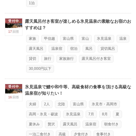
1泊
露天風呂付き客室が楽しめる氷見温泉の素敵なお宿のお
受付中
すすめは？
17
回答
家族
甲信越
富山県
富山
氷見温泉
温泉
露天風呂
温泉宿
宿泊
風呂
貸切風呂
貸切
旅行
家族旅行
露天風呂付き客室
30,000円以下
氷見温泉で鱧や和牛等、高級食材の食事を頂ける高級な
受付中
温泉宿が知りたい！
16
回答
夫婦
2人
北陸
富山県
氷見市・高岡市
高岡・氷見・砺波
氷見温泉
7月
8月
夏
夏休み
贅沢
露天風呂
温泉宿
朝食付き
一泊二食付き
高級
夕食付き
食事付き