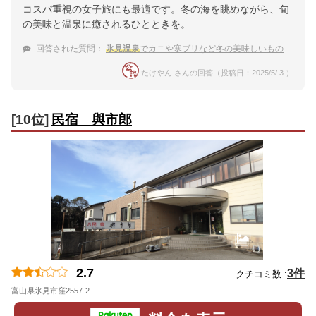
コスパ重視の女子旅にも最適です。冬の海を眺めながら、旬
の美味と温泉に癒されるひとときを。
回答された質問：
氷見温泉
でカニや寒ブリなど冬の美味しいものを食べて温泉に入る！
たけやん さんの回答（投稿日：2025/5/ 3 ）
[10位]
民宿 與市郎
2.7
3件
クチコミ数 :
富山県氷見市窪2557-2
地図