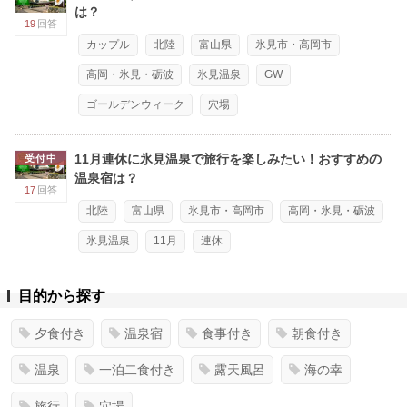
は？
19
回答
カップル
北陸
富山県
氷見市・高岡市
高岡・氷見・砺波
氷見温泉
GW
ゴールデンウィーク
穴場
11月連休に氷見温泉で旅行を楽しみたい！おすすめの
受付中
温泉宿は？
17
回答
北陸
富山県
氷見市・高岡市
高岡・氷見・砺波
氷見温泉
11月
連休
目的から探す
夕食付き
温泉宿
食事付き
朝食付き
温泉
一泊二食付き
露天風呂
海の幸
旅行
穴場