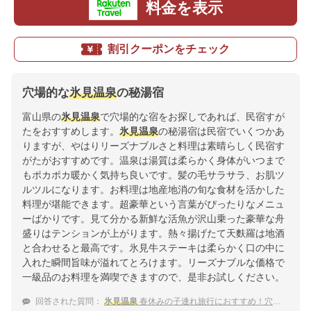
料金を表示
割引クーポンをチェック
穴場的な
氷見温泉
の秘湯宿
富山県の
氷見温泉
で穴場的な宿をお探しであれば、民宿すが
たをおすすめします。
氷見温泉
の秘湯宿は民宿でいくつかあ
りますが、やはりリーズナブルさと料理は素晴らしく民宿す
がたがおすすめです。温泉は湯質は柔らかく身体がいつまで
もポカポカ暖かく気持ち良いです。髪の毛サラサラ、お肌ツ
ルツルになります。お料理は地産地消の旬な食材を活かした
料理が堪能できます。超豪華という言葉がぴったりなメニュ
ーばかりです。見て分かる新鮮な活魚が沢山乗った豪華な舟
盛りはテンションが上がります。熱々揚げたて天麩羅は地酒
と合わせると最高です。氷見牛ステーキは柔らかく口の中に
入れた瞬間旨味が溢れてとろけます。リーズナブルな価格で
一級品のお料理を満喫できますので、是非お試しください。
回答された質問：
氷見温泉
春休みの子連れ旅行におすすめ！穴場な宿は？