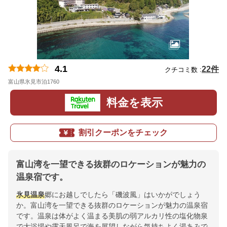
4.1
22件
クチコミ数 :
富山県氷見市泊1760
地図
料金を表示
割引クーポンをチェック
富山湾を一望できる抜群のロケーションが魅力の
温泉宿です。
氷見温泉
郷にお越しでしたら「磯波風」はいかがでしょう
か。富山湾を一望できる抜群のロケーションが魅力の温泉宿
です。温泉は体がよく温まる美肌の弱アルカリ性の塩化物泉
で大浴場や露天風呂で海を展望しながら気持ちよく湯あみで