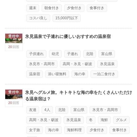
週末
朝食付き
夕食付き
食事付き
コスパ良し
15,000円以下
氷見温泉で子連れに優しいおすすめの温泉宿
受付中
20
回答
子供連れ
幼児
子連れ
北陸
富山県
氷見市・高岡市
高岡・氷見・砺波
氷見温泉
温泉宿
添い寝無料
海の幸
一泊二食付き
氷見へグルメ旅。キトキトな海の幸をたくさんいただけ
受付中
る温泉宿は？
20
回答
友達
4人
北陸
富山県
氷見市・高岡市
高岡・氷見・砺波
氷見温泉
冬
海鮮
グルメ
女子旅
海の幸
海鮮料理
夕食付き
食事付き