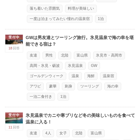
落ち着いた雰囲気
料理が美味しい
一度は泊まってみたい憧れの温泉宿
1泊
GWは男友達とツーリング旅行。氷見温泉で海の幸を堪
受付中
能できる宿は？
18
回答
友達
男性
北陸
富山県
氷見市・高岡市
高岡・氷見・砺波
氷見温泉
GW
ゴールデンウィーク
温泉
海鮮
温泉宿
アワビ
豪華
刺身
ツーリング
海の幸
一泊二食付き
1泊
氷見温泉でカニや寒ブリなど冬の美味しいものを食べて
受付中
温泉に入る！
11
回答
友達
4人
女子
北陸
富山県