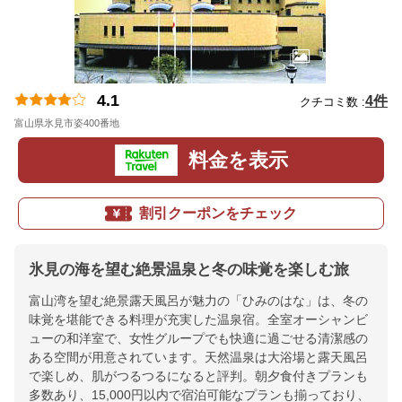
4.1
4件
クチコミ数 :
富山県氷見市姿400番地
地図
料金を表示
割引クーポンをチェック
氷見の海を望む絶景温泉と冬の味覚を楽しむ旅
富山湾を望む絶景露天風呂が魅力の「ひみのはな」は、冬の
味覚を堪能できる料理が充実した温泉宿。全室オーシャンビ
ューの和洋室で、女性グループでも快適に過ごせる清潔感の
ある空間が用意されています。天然温泉は大浴場と露天風呂
で楽しめ、肌がつるつるになると評判。朝夕食付きプランも
多数あり、15,000円以内で宿泊可能なプランも揃っており、