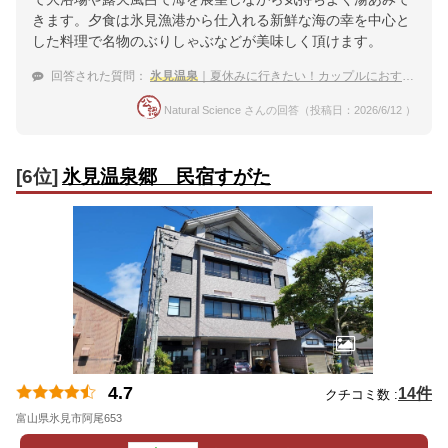
きます。夕食は氷見漁港から仕入れる新鮮な海の幸を中心と
した料理で名物のぶりしゃぶなどが美味しく頂けます。
回答された質問：
氷見温泉
｜夏休みに行きたい！カップルにおすすめな宿は？
Natural Science さんの回答（投稿日：2026/6/12 ）
[6位]
氷見温泉郷 民宿すがた
4.7
14件
クチコミ数 :
富山県氷見市阿尾653
地図