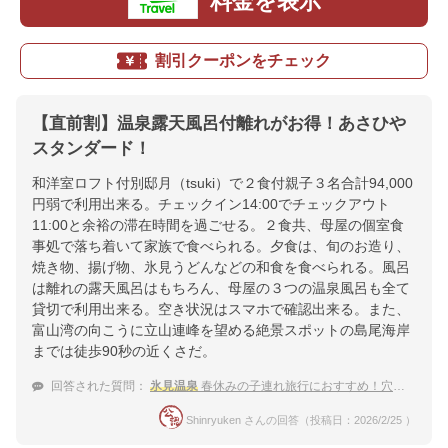
料金を表示
割引クーポンをチェック
【直前割】温泉露天風呂付離れがお得！あさひや
スタンダード！
和洋室ロフト付別邸月（tsuki）で２食付親子３名合計94,000
円弱で利用出来る。チェックイン14:00でチェックアウト
11:00と余裕の滞在時間を過ごせる。２食共、母屋の個室食
事処で落ち着いて家族で食べられる。夕食は、旬のお造り、
焼き物、揚げ物、氷見うどんなどの和食を食べられる。風呂
は離れの露天風呂はもちろん、母屋の３つの温泉風呂も全て
貸切で利用出来る。空き状況はスマホで確認出来る。また、
富山湾の向こうに立山連峰を望める絶景スポットの島尾海岸
までは徒歩90秒の近くさだ。
回答された質問：
氷見温泉
春休みの子連れ旅行におすすめ！穴場な宿は？
Shinryuken さんの回答（投稿日：2026/2/25 ）