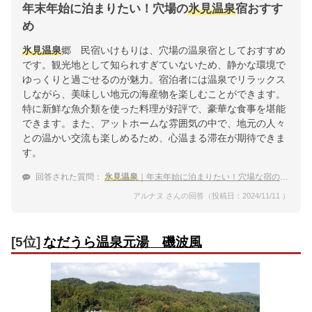
年末年始に泊まりたい！穴場の
氷見温泉
宿おすす
め
氷見温泉
郷 民宿いけもりは、穴場の温泉宿としておすすめ
です。観光地として知られすぎていないため、静かな環境で
ゆっくりと過ごせるのが魅力。宿泊者には温泉でリラックス
しながら、美味しい地元の海産物を楽しむことができます。
特に新鮮な魚介類を使った料理が好評で、豪華な食事を堪能
できます。また、アットホームな雰囲気の中で、地元の人々
との温かい交流も楽しめるため、心温まる滞在が期待できま
す。
回答された質問：
氷見温泉
｜年末年始に泊まりたい！穴場な宿のおすすめは？
アルナヌ さんの回答（投稿日：2024/11/11 ）
[5位]
なだうら温泉元湯 磯波風