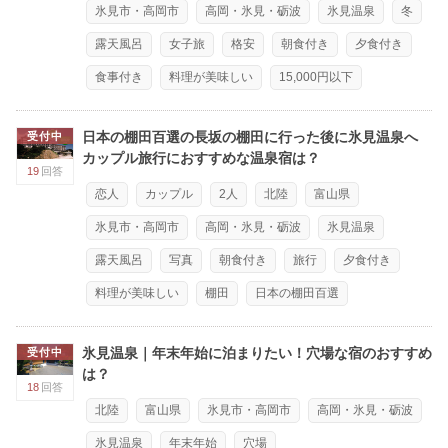
氷見市・高岡市
高岡・氷見・砺波
氷見温泉
冬
露天風呂
女子旅
格安
朝食付き
夕食付き
食事付き
料理が美味しい
15,000円以下
日本の棚田百選の長坂の棚田に行った後に氷見温泉へ
受付中
カップル旅行におすすめな温泉宿は？
19
回答
恋人
カップル
2人
北陸
富山県
氷見市・高岡市
高岡・氷見・砺波
氷見温泉
露天風呂
写真
朝食付き
旅行
夕食付き
料理が美味しい
棚田
日本の棚田百選
氷見温泉｜年末年始に泊まりたい！穴場な宿のおすすめ
受付中
は？
18
回答
北陸
富山県
氷見市・高岡市
高岡・氷見・砺波
氷見温泉
年末年始
穴場