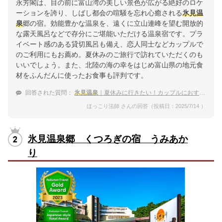
永芳閣は、目の前に富山湾の美しい景色が広がる絶好のロケ
ーションを誇り、しばし都会の喧騒を忘れ心癒される
氷見温
泉
郷の宿。効能豊かな温泉を、遠くに立山連峰を望む開放的
な露天風呂などで存分にご堪能いただける温泉宿です。プラ
イベート感のある貸切風呂も備え、恋人同士などカップルで
のご利用にもお薦め。夏休みのご旅行で訪れていただくのも
いいでしょう。また、北陸の海の幸をはじめ富山県の地元食
材をふんだんに使ったお食事も評判です。
回答された質問：
氷見温泉
｜夏休みに行きたい！カップルにおすすめな宿は？
ほっこり法師 さんの回答（投稿日：2025/7/14 ）
氷見温泉郷 くつろぎの宿 うみあか
り