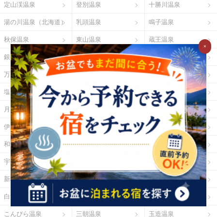
定山渓温泉
登別温泉
十勝川温泉
湯の川温泉（北海道）
乳頭温泉
鳴子温泉
秋保温泉
東山温泉
蔵王温泉
×
銀山温泉
草津温泉
伊香保温泉
万座温泉
四万温泉
鬼怒川温泉
塩原温泉
野沢温泉
白骨温泉
月岡温泉
石和温泉
湯河原温泉
伊東温泉
修善寺温泉
下田温泉（静岡県）
和倉温泉
山中温泉
あわら温泉
宇奈月温泉
下呂温泉
平湯温泉
新穂高温泉
城崎温泉
有馬温泉
白浜温泉
勝浦温泉
道後温泉
こんぴら温泉
三朝温泉
玉造温泉