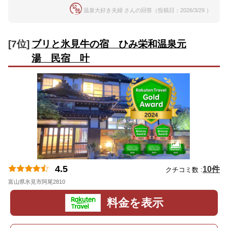
温泉大好き夫婦 さんの回答（投稿日：2026/3/29 ）
[7位]
ブリと氷見牛の宿 ひみ栄和温泉元
湯 民宿 叶
4.5
10件
クチコミ数 :
富山県氷見市阿尾2810
地図
料金を表示