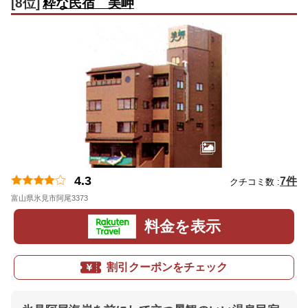
[8位]
粋な民宿 美岬
4.3
7件
クチコミ数 :
富山県氷見市阿尾3373
地図
料金を表示
割引クーポンをチェック