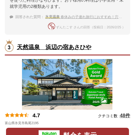
就学児用の2種類あります。
回答された質問：
氷見温泉
春休みの子連れ旅行におすすめ！穴場な宿は？
ずんたこす さんの回答（投稿日：2026/2/25 ）
天然温泉 浜辺の宿あさひや
4.7
48件
クチコミ数 :
富山県氷見市島尾2195
地図