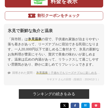
料金を表示
割引クーポンをチェック
氷見で新鮮な魚介と温泉
「與市郎」は
氷見温泉
の宿で、子供連れ家族が泊まりやすい
落ち着きがあって、リーズナブルに宿泊できる民宿になりま
す。一人20,000円以下で楽しめる二食付きで、氷見の新鮮な
お魚料理が豊富にそろい、贅沢で美食の味わいが楽しめま
す。温泉は広めの内湯があって、リラックスして過ごしやす
い雰囲気があり、静かに楽しめてリフレッシュできます。
回答された質問：
氷見温泉
｜子連れでもリーズナブルに楽しめる宿のおすすめは？
ヤギヌマ さんの回答（投稿日：2024/12/ 1 ）
ランキングの続きをみる