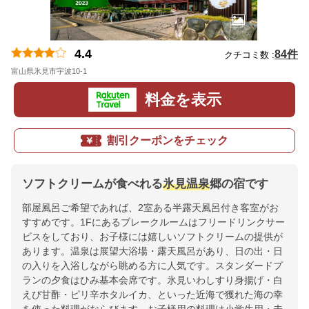
4.4
84件
クチコミ数 :
富山県氷見市宇波10-1
地図
料金を表示
割引クーポンをチェック
ソフトクリームが食べれる
氷見温泉
郷の宿です
部屋風呂ご希望であれば、2室ある半露天風呂付き客室がお
すすめです。1Fにあるブレークルームはフリードリンクサー
ビスをしており、お子様には嬉しいソフトクリームの提供が
あります。温泉は展望大浴場・露天風呂があり、日の出・日
の入りを入浴しながら眺める方に人気です。スタンダードプ
ランの夕食はひみ基本会席です。氷見いわしすり身揚げ・白
えび甘酢・ピリ辛ホタルイカ、といった近海で獲れた海の幸
を使った料理がならびます。お子様用の料理は小学生用・未