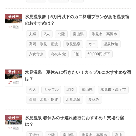
氷見温泉郷｜5万円以下のカニ料理プランがある温泉宿
受付中
のおすすめは？
17
回答
夫婦
2人
北陸
富山県
氷見市・高岡市
高岡・氷見・砺波
氷見温泉
カニ
温泉旅館
夕食付き
冬の味覚
1泊
50,000円以下
氷見温泉｜夏休みに行きたい！カップルにおすすめな宿
受付中
は？
17
回答
恋人
カップル
北陸
富山県
氷見市・高岡市
高岡・氷見・砺波
氷見温泉
夏休み
氷見温泉 春休みの子連れ旅行におすすめ！穴場な宿
受付中
は？
17
回答
子連れ
北陸
富山県
氷見市・高岡市
富山