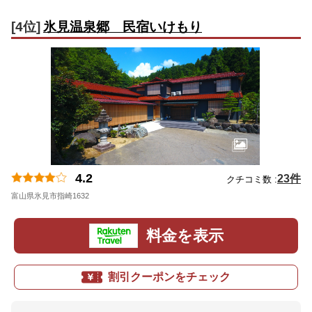
[4位]
氷見温泉郷 民宿いけもり
4.2
23件
クチコミ数 :
富山県氷見市指崎1632
地図
料金を表示
割引クーポンをチェック