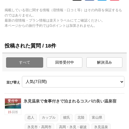
掲載している宿に関する情報（宿情報・口コミ等）はその内容を保証するも
のではありません。
最新の宿情報・プラン情報は楽天トラベルにてご確認ください。
本ページからの旅行予約ではGポイントは加算されません。
投稿された質問 / 18件
すべて
回答受付中
解決済み
並び替え
氷見温泉で食事付きで泊まれるコスパの良い温泉宿
受付中
15
回答
恋人
カップル
彼氏
北陸
富山県
氷見市・高岡市
高岡・氷見・砺波
氷見温泉