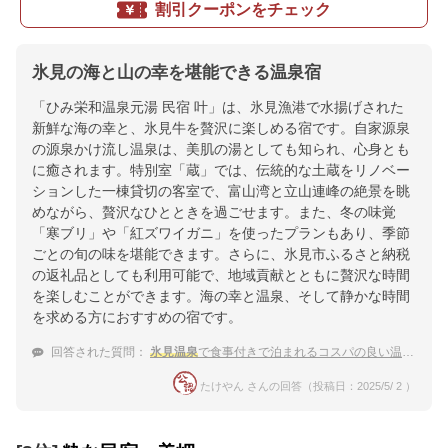
割引クーポンをチェック
氷見の海と山の幸を堪能できる温泉宿
「ひみ栄和温泉元湯 民宿 叶」は、氷見漁港で水揚げされた
新鮮な海の幸と、氷見牛を贅沢に楽しめる宿です。自家源泉
の源泉かけ流し温泉は、美肌の湯としても知られ、心身とも
に癒されます。特別室「蔵」では、伝統的な土蔵をリノベー
ションした一棟貸切の客室で、富山湾と立山連峰の絶景を眺
めながら、贅沢なひとときを過ごせます。また、冬の味覚
「寒ブリ」や「紅ズワイガニ」を使ったプランもあり、季節
ごとの旬の味を堪能できます。さらに、氷見市ふるさと納税
の返礼品としても利用可能で、地域貢献とともに贅沢な時間
を楽しむことができます。海の幸と温泉、そして静かな時間
を求める方におすすめの宿です。
回答された質問：
氷見温泉
で食事付きで泊まれるコスパの良い温泉宿
たけやん さんの回答（投稿日：2025/5/ 2 ）