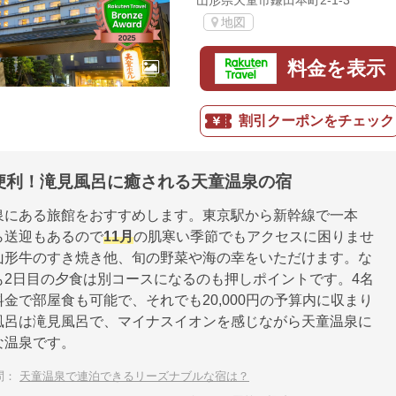
山形県天童市鎌田本町2-1-3
地図
料金を表示
割引クーポンをチェック
便利！滝見風呂に癒される天童温泉の宿
泉にある旅館をおすすめします。東京駅から新幹線で一本
ら送迎もあるので
11月
の肌寒い季節でもアクセスに困りませ
山形牛のすき焼き他、旬の野菜や海の幸をいただけます。な
も2日目の夕食は別コースになるのも押しポイントです。4名
金で部屋食も可能で、それでも20,000円の予算内に収まり
風呂は滝見風呂で、マイナスイオンを感じながら天童温泉に
な温泉です。
問：
天童温泉で連泊できるリーズナブルな宿は？