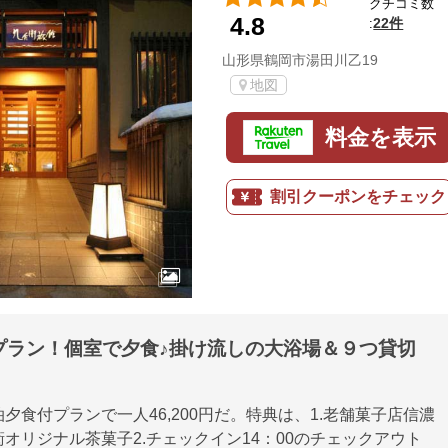
クチコミ数
4.8
22件
:
山形県鶴岡市湯田川乙19
地図
料金を表示
割引クーポンをチェック
プラン！個室で夕食♪掛け流しの大浴場＆９つ貸切
夕食付プランで一人46,200円だ。特典は、1.老舗菓子店信濃
オリジナル茶菓子2.チェックイン14：00のチェックアウト