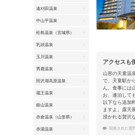
遠刈田温泉
中山平温泉
松島温泉（宮城県）
乳頭温泉
玉川温泉
アクセスも
男鹿温泉
山形の天童温
で、天童駅か
田沢湖高原温泉
ん。食事には
蔵王温泉
お、連泊して
以下なら追加料
銀山温泉
ますよ。露天
浸かれる贅沢
赤倉温泉（山形県）
回答された質
赤湯温泉