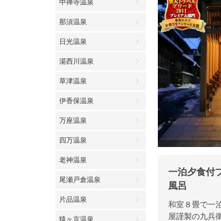
中禅寺温泉
那須温泉
日光温泉
湯西川温泉
草津温泉
伊香保温泉
万座温泉
四万温泉
老神温泉
一泊夕食付
尾瀬戸倉温泉
風呂
片品温泉
和室８畳で一泊
屋謹製の九兵衛
猿ヶ京温泉