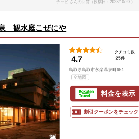
チャビ さんの回答（投稿日：2023/10/20 ）
泉 観水庭こぜにや
クチコミ数
4.7
25件
:
鳥取県鳥取市永楽温泉町651
地図
料金を表示
割引クーポンをチェック