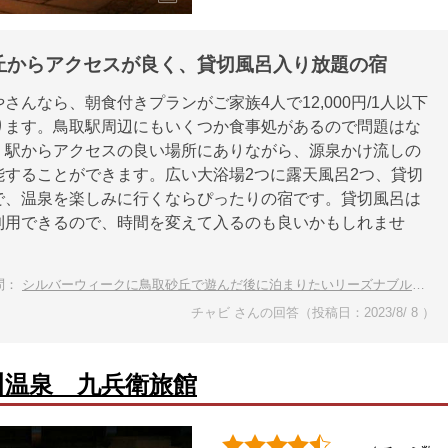
丘からアクセスが良く、貸切風呂入り放題の宿
さんなら、朝食付きプランがご家族4人で12,000円/1人以下
ります。鳥取駅周辺にもいくつか食事処があるので問題はな
。駅からアクセスの良い場所にありながら、源泉かけ流しの
能することができます。広い大浴場2つに露天風呂2つ、貸切
で、温泉を楽しみに行くならぴったりの宿です。貸切風呂は
利用できるので、時間を変えて入るのも良いかもしれませ
問：
シルバーウィークに鳥取砂丘で遊んだ後に泊まりたいリーズナブルで便利なお宿
チャビ さんの回答（投稿日：2023/8/ 8 ）
川温泉 九兵衛旅館