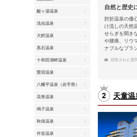
自然と歴史
酸ヶ湯温泉
肘折温泉の優
浅虫温泉
け流しの天然
せらぎを聞き
大鰐温泉
や腰痛、リウ
黒石温泉
ナブルなプラ
十和田湖畔温泉
回答された質
鶯宿温泉
八幡平温泉（岩手県）
天童温
花巻温泉
鳴子温泉
秋保温泉
作並温泉