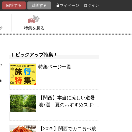
回答する
質問する
マイページ
ログイン
す
特集を見る
ピックアップ特集！
42
特集ページ一覧
で
【関西】本当に涼しい避暑
地7選 夏のおすすめスポッ
ト＆温泉宿
【2025】関西でカニ食べ放