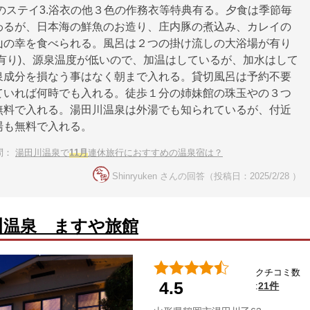
裕のステイ3.浴衣の他３色の作務衣等特典有る。夕食は季節毎
わるが、日本海の鮮魚のお造り、庄内豚の煮込み、カレイの
山の幸を食べられる。風呂は２つの掛け流しの大浴場が有り
え有り)、源泉温度が低いので、加温はしているが、加水はして
泉成分を損なう事はなく朝まで入れる。貸切風呂は予約不要
ていれば何時でも入れる。徒歩１分の姉妹館の珠玉やの３つ
無料で入れる。湯田川温泉は外湯でも知られているが、付近
湯も無料で入れる。
問：
湯田川温泉で
11月
連休旅行におすすめの温泉宿は？
Shinryuken さんの回答（投稿日：2025/2/28 ）
川温泉 ますや旅館
クチコミ数
4.5
21件
: