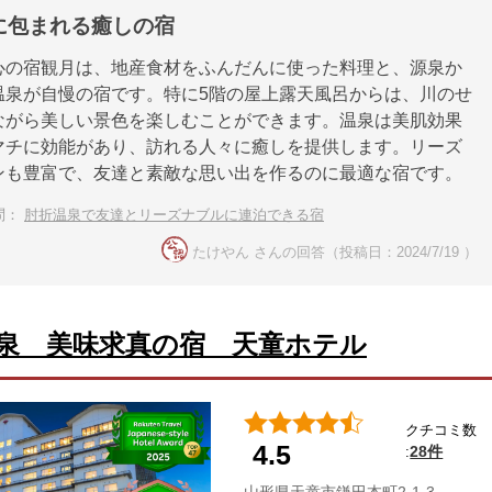
に包まれる癒しの宿
心の宿観月は、地産食材をふんだんに使った料理と、源泉か
温泉が自慢の宿です。特に5階の屋上露天風呂からは、川のせ
ながら美しい景色を楽しむことができます。温泉は美肌効果
マチに効能があり、訪れる人々に癒しを提供します。リーズ
ンも豊富で、友達と素敵な思い出を作るのに最適な宿です。
問：
肘折温泉で友達とリーズナブルに連泊できる宿
たけやん さんの回答（投稿日：2024/7/19 ）
泉 美味求真の宿 天童ホテル
クチコミ数
4.5
28件
: