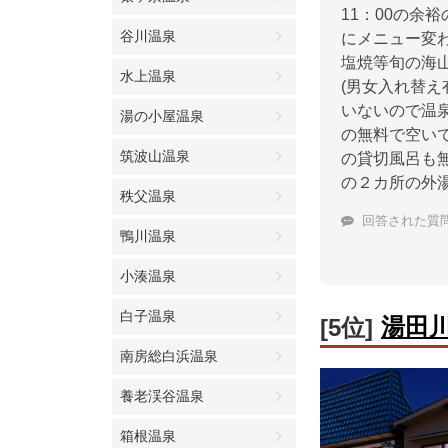
11：00の余
谷川温泉
にメニュー変
塩焼等旬の海
水上温泉
(男女入れ替
いないので温
湯の小屋温泉
の無料で空い
筑波山温泉
の貸切風呂も
の２カ所の外
秩父温泉
回答された質
鴨川温泉
小湊温泉
白子温泉
湯田
[5位]
南房総白浜温泉
養老渓谷温泉
箱根温泉