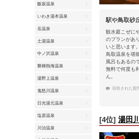
飯坂温泉
いわき湯本温泉
駅や鳥取砂
岳温泉
観水庭こぜにや
のプランがあ
土湯温泉
いと思います
中ノ沢温泉
鳥取温泉を堪
風呂もあるの
磐梯熱海温泉
無料で何度も
ん。
湯野上温泉
回答された質
鬼怒川温泉
日光湯元温泉
塩原温泉
湯田
[4位]
川治温泉