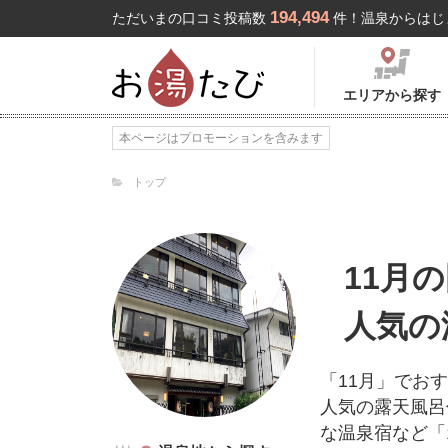
194,494
ただいまの口コミ投稿数
件！温泉からはじ
エリアから探す
本ページはプロモーションを含みます
トップ
11月
人気の
「11月」でお
人気の露天風呂
な温泉宿など「