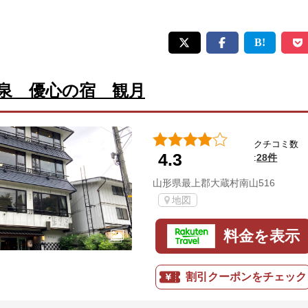
泉 優心の宿 観月
クチコミ数
4.3
28件
:
山形県最上郡大蔵村南山516
地図
料金を表示
割引クーポンをチェック