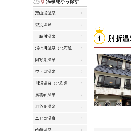
温泉地から探す
定山渓温泉
登別温泉
十勝川温泉
肘折温
湯の川温泉（北海道）
阿寒湖温泉
ウトロ温泉
川湯温泉（北海道）
層雲峡温泉
洞爺湖温泉
ニセコ温泉
函館温泉