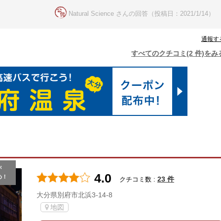
Natural Science さんの回答（投稿日：2021/1/14）
通報す
すべてのクチコミ(2 件)をみ
が
4.0
め！
23 件
クチコミ数 :
大分県別府市北浜3-14-8
地図