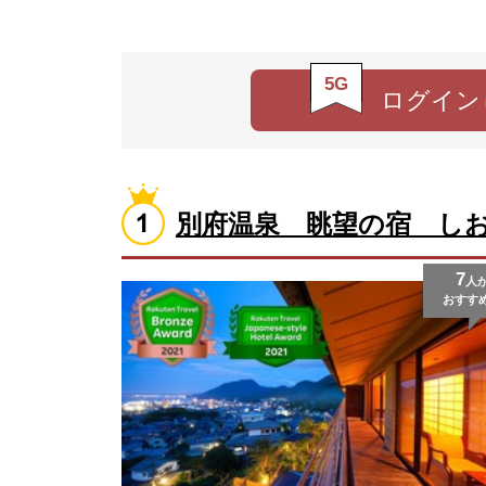
5G
ログイン
別府温泉 眺望の宿 し
7
人
おすす