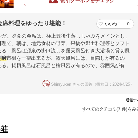
割引クーポンをチェック
会席料理をゆったり堪能！
いいね！
0
プランだ。夕食の会席は、極上豊後牛蒸ししゃぶをメインとし、
料理で、朝は、地元食材の野菜、果物や郷土料理等とソフト
れる。風呂は源泉の掛け流しを露天風呂付き大浴場と貸切風
別府
市街を一望出来るが、露天風呂には、目隠しが有るの
れる。貸切風呂は石風呂と檜風呂が有るので、雰囲気が有
Shinryuken さんの回答（投稿日：2024/4/25）
通報す
すべてのクチコミ(7 件)をみ
海荘