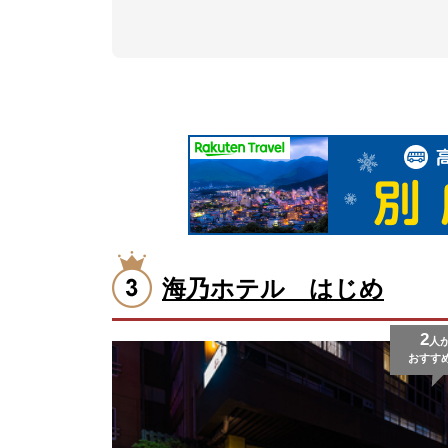
海乃ホテル はじめ
2
人
おすす