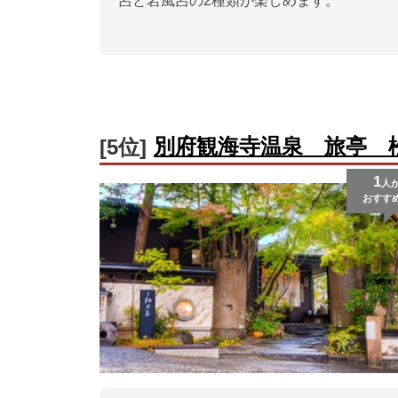
呂と岩風呂の2種類が楽しめます。
別府観海寺温泉 旅亭 
[5位]
1
人
おすす