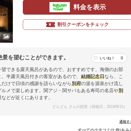
料金を表示
割引クーポンをチェック
絶景を望むことができます。
いいね！
0
一望できる露天風呂があるので、おすすめです。海側のお部
よ。半露天風呂付きの客室があるので、
結婚記念日
なら、こ
人だけで日頃の感謝を語らいながら
別府
の湯を源泉かけ流し
グルメで楽しめます。関アジ・関サバもある寿司の名店や
別
屋などが近くにあります。
どんどん さんの回答（投稿日：2019/8/13）
通報す
すべてのクチコミ(2 件)をみ