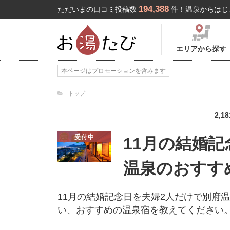
194,388
ただいまの口コミ投稿数
件！温泉からはじ
エリアから探す
本ページはプロモーションを含みます
トップ
2,18
受付中
11月の結婚
温泉のおすす
11月の結婚記念日を夫婦2人だけで別府
い、おすすめの温泉宿を教えてください