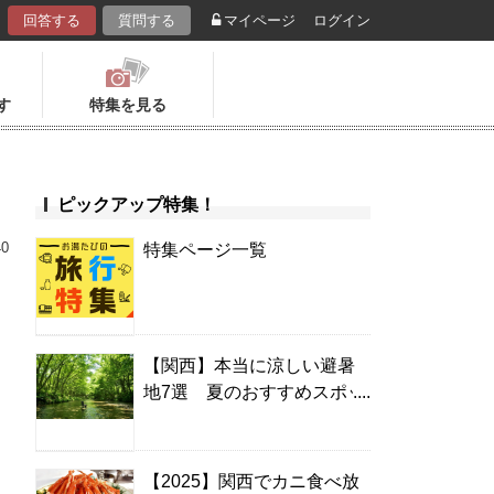
回答する
質問する
マイページ
ログイン
す
特集を見る
ピックアップ特集！
40
特集ページ一覧
【関西】本当に涼しい避暑
地7選 夏のおすすめスポッ
ト＆温泉宿
【2025】関西でカニ食べ放