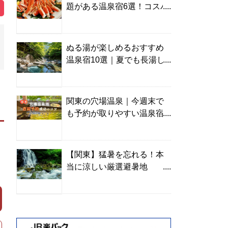
題がある温泉宿6選！コスパ
の高い宿からご褒美旅まで
ぬる湯が楽しめるおすすめ
温泉宿10選｜夏でも長湯し
やすい名湯を温泉ソムリエ
が厳選
関東の穴場温泉｜今週末で
も予約が取りやすい温泉宿
を温泉ソムリエが紹介
【関東】猛暑を忘れる！本
当に涼しい厳選避暑地
TOP10