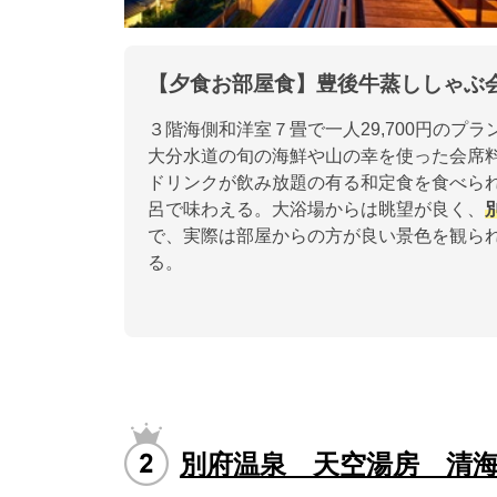
【夕食お部屋食】豊後牛蒸ししゃぶ
３階海側和洋室７畳で一人29,700円の
大分水道の旬の海鮮や山の幸を使った会席
ドリンクが飲み放題の有る和定食を食べら
呂で味わえる。大浴場からは眺望が良く、
で、実際は部屋からの方が良い景色を観ら
る。
別府温泉 天空湯房 清