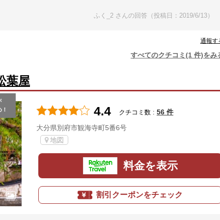
ふく_2 さんの回答（投稿日：2019/6/13）
通報す
すべてのクチコミ(1 件)をみ
松葉屋
が
4.4
め！
56 件
クチコミ数 :
大分県別府市観海寺町5番6号
地図
料金を表示
割引クーポンをチェック