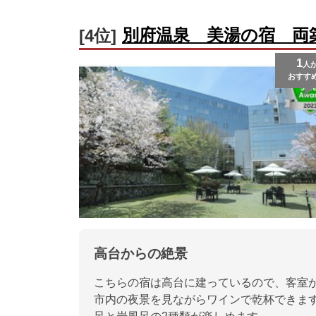
別府温泉 美湯の宿 両
[4位]
1
人
おすす
高台からの絶景
こちらの宿は高台に建っているので、客室
市内の夜景を見ながらワインで乾杯できます