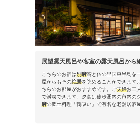
展望露天風呂や客室の露天風呂から
こちらのお宿は
別府
湾と仏の里国東半島を
屋からもその
絶景
を眺めることができます
ちらのお部屋がおすすめです。ご
夫婦
お二
で満喫できます。夕食は徒歩圏内の市内の
府
の郷土料理「鴨吸い」で有名な老舗居酒