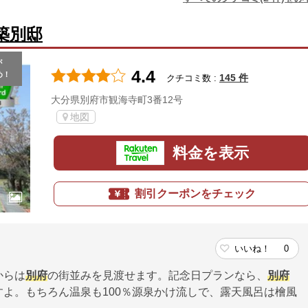
築別邸
が
4.4
め！
145 件
クチコミ数 :
大分県別府市観海寺町3番12号
地図
料金を表示
割引クーポンをチェック
いいね！
0
からは
別府
の街並みを見渡せます。記念日プランなら、
別府
よ。もちろん温泉も100％源泉かけ流しで、露天風呂は檜風