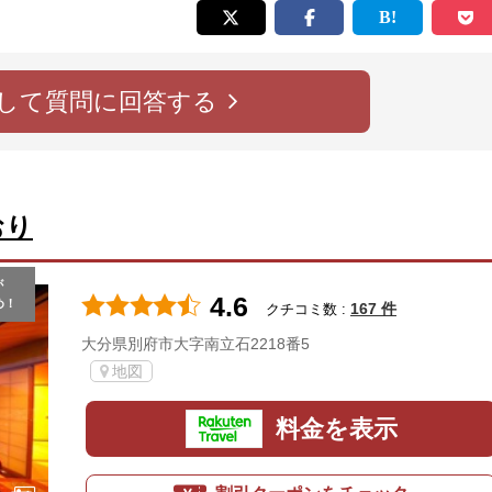
して質問に回答する
おり
が
4.6
め！
167 件
クチコミ数 :
大分県別府市大字南立石2218番5
地図
料金を表示