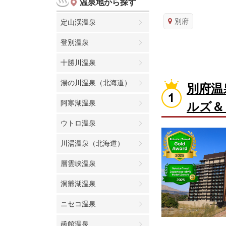
温泉地から探す
別府
定山渓温泉
登別温泉
十勝川温泉
湯の川温泉（北海道）
別府温
阿寒湖温泉
ルズ＆
ウトロ温泉
川湯温泉（北海道）
層雲峡温泉
洞爺湖温泉
ニセコ温泉
函館温泉