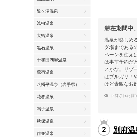
酸ヶ湯温泉
浅虫温泉
滞在期間中
大鰐温泉
温泉が楽しめ
グ場まであるの
黒石温泉
ペーンを使え
十和田湖畔温泉
は事前予約だ
スかな。リゾ
鶯宿温泉
はブルガリ！
けど素敵なお
八幡平温泉（岩手県）
回答された質
花巻温泉
鳴子温泉
秋保温泉
別府温
作並温泉