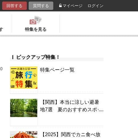
回答する
質問する
マイページ
ログイン
す
特集を見る
ピックアップ特集！
10
特集ページ一覧
【関西】本当に涼しい避暑
地7選 夏のおすすめスポッ
ト＆温泉宿
【2025】関西でカニ食べ放