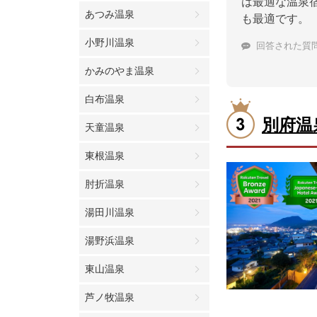
は最適な温泉
あつみ温泉
も最適です。
小野川温泉
回答された質
かみのやま温泉
白布温泉
別府温
天童温泉
東根温泉
肘折温泉
湯田川温泉
湯野浜温泉
東山温泉
芦ノ牧温泉