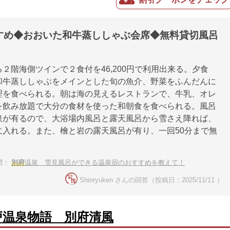
すめ◆おおいた和牛蒸ししゃぶ会席◆無料貸切風呂
２階海側ツインで２食付を46,200円で利用出来る。夕食
和牛蒸ししゃぶをメインとした旬の魚介、野菜をふんだんに
理を食べられる。朝は海の見えるレストランで、牛乳、オレ
を飲み放題で大分の食材を使った和朝食を食べられる。風呂
泉が有るので、大浴場内風呂と露天風呂から雪さえ降れば、
に入れる。また、檜と岩の露天風呂が有り、一回50分まで無
問：
別府
温泉 雪見風呂ができる温泉宿のおすすめを教えて！
Shinryuken さんの回答（投稿日：2025/11/11 ）
戸温泉物語 別府清風