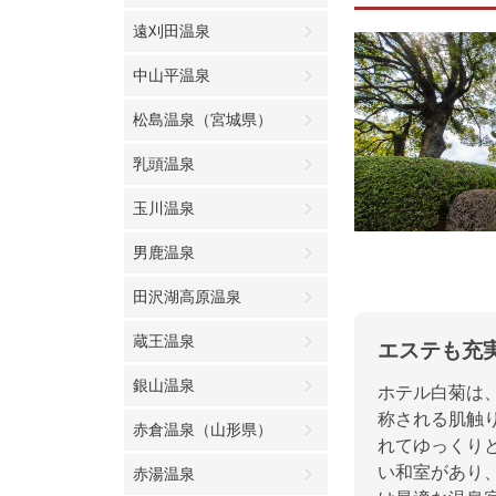
遠刈田温泉
中山平温泉
松島温泉（宮城県）
乳頭温泉
玉川温泉
男鹿温泉
田沢湖高原温泉
蔵王温泉
エステも充
銀山温泉
ホテル白菊は
称される肌触
赤倉温泉（山形県）
れてゆっくり
い和室があり
赤湯温泉