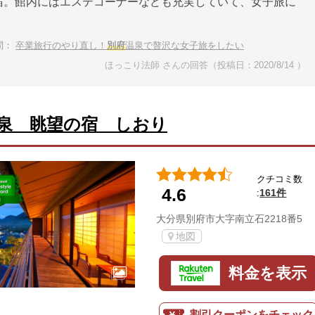
宿。館内にはエステコーナーなども充実していて、女子旅に
問：
卒業旅行のやり直し！
別府
温泉で贅沢な女子旅をしたい
ほっこり法師 さんの回答（投稿日：2020/8/14 ）
泉 眺望の宿 しおり
クチコミ数
4.6
161件
:
大分県別府市大字南立石2218番5
地図
料金を表示
割引クーポンをチェック