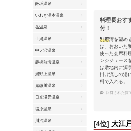
飯坂温泉
いわき湯本温泉
料理長おす
岳温泉
付！
土湯温泉
別府
湾を望める
は、おおいた
中ノ沢温泉
使った会席料
ンジジュース
磐梯熱海温泉
は敷地内に源
湯野上温泉
掛け流しの湯
料で入れる。
鬼怒川温泉
回答された質
日光湯元温泉
塩原温泉
川治温泉
大江
[4位]