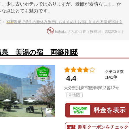
す。少し古いホテルではありますが、景観が素晴らしく、か
ルな点はとても魅力です。
問：
別府
温泉で学生の春休み旅行におすすめ！お得に泊まれる温泉宿は？
hahata さんの回答（投稿日：2022/3/ 8 ）
温泉 美湯の宿 両築別邸
クチコミ数
4.4
141件
:
大分県別府市観海寺町3番12号
地図
料金を表示
割引クーポンをチェック