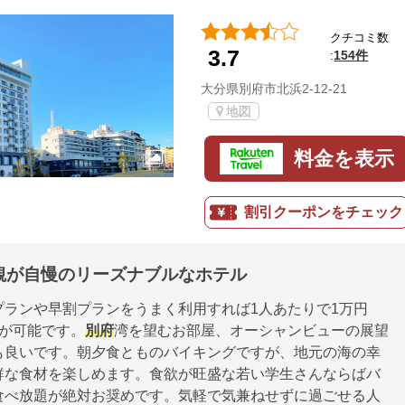
クチコミ数
3.7
154件
:
大分県別府市北浜2-12-21
地図
料金を表示
割引クーポンをチェック
観が自慢のリーズナブルなホテル
プランや早割プランをうまく利用すれば1人あたりで1万円
きが可能です。
別府
湾を望むお部屋、オーシャンビューの展望
も良いです。朝夕食とものバイキングですが、地元の海の幸
鮮な食材を楽しめます。食欲が旺盛な若い学生さんならばバ
食べ放題が絶対お奨めです。気軽で気兼ねせずに過ごせる人