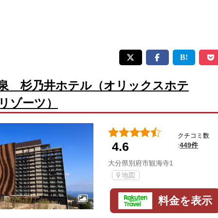
泉 杉乃井ホテル（オリックスホテ
リゾーツ）
クチコミ数
4.6
449件
:
大分県別府市観海寺1
地図
料金を表示