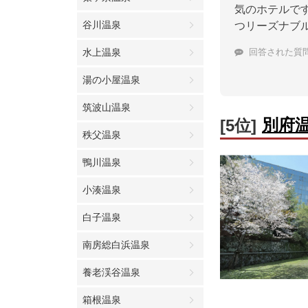
気のホテルで
谷川温泉
つリーズナブ
水上温泉
回答された質
湯の小屋温泉
筑波山温泉
別府
[5位]
秩父温泉
鴨川温泉
小湊温泉
白子温泉
南房総白浜温泉
養老渓谷温泉
箱根温泉