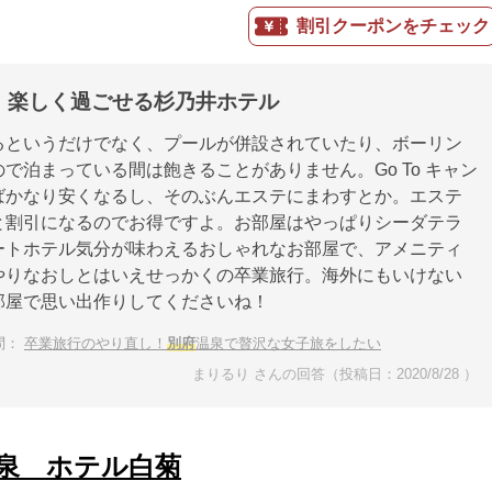
割引クーポンをチェック
、楽しく過ごせる杉乃井ホテル
るというだけでなく、プールが併設されていたり、ボーリン
で泊まっている間は飽きることがありません。Go To キャン
ばかなり安くなるし、そのぶんエステにまわすとか。エステ
と割引になるのでお得ですよ。お部屋はやっぱりシーダテラ
ートホテル気分が味わえるおしゃれなお部屋で、アメニティ
やりなおしとはいえせっかくの卒業旅行。海外にもいけない
部屋で思い出作りしてくださいね！
問：
卒業旅行のやり直し！
別府
温泉で贅沢な女子旅をしたい
まりるり さんの回答（投稿日：2020/8/28 ）
泉 ホテル白菊