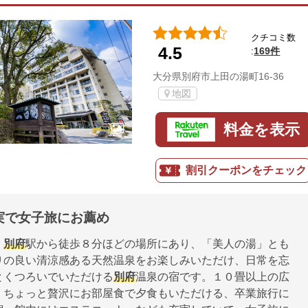
クチコミ数
4.5
169件
:
大分県別府市上田の湯町16-36
地図
料金を表示
割引クーポンをチェック
実で女子旅にお薦め
、
別府
駅から徒歩８分ほどの場所にあり、「美人の湯」とも
りの良い清涼感ある天然温泉をお楽しみいただけ、日常を忘
とくつろいでいただける
別府
温泉の宿です。１０畳以上の広
、ちょっと贅沢にお部屋食で夕食もいただける、卒業旅行に