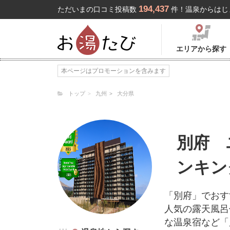
194,437
ただいまの口コミ投稿数
件！温泉からはじ
エリアから探す
本ページはプロモーションを含みます
トップ
九州
大分県
別府 
ンキン
「別府」でおす
人気の露天風呂
な温泉宿など「