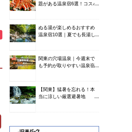
題がある温泉宿6選！コスパ
の高い宿からご褒美旅まで
ぬる湯が楽しめるおすすめ
温泉宿10選｜夏でも長湯し
やすい名湯を温泉ソムリエ
が厳選
関東の穴場温泉｜今週末で
も予約が取りやすい温泉宿
を温泉ソムリエが紹介
【関東】猛暑を忘れる！本
当に涼しい厳選避暑地
TOP10