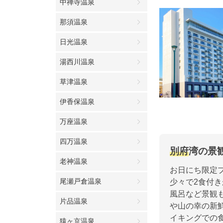
中禅寺温泉
那須温泉
日光温泉
湯西川温泉
草津温泉
伊香保温泉
万座温泉
四万温泉
別府
湾の景
老神温泉
お日にち限定
尾瀬戸倉温泉
少々で2食付
風呂など景観
片品温泉
や山の幸の新
イキングでの
猿ヶ京温泉