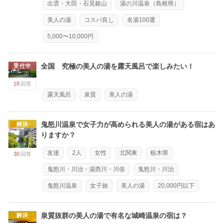
出雲・大田・石見銀山
湯の川温泉（島根県）
美人の湯
コスパ良し
名湯100選
5,000〜10,000円
全国 究極の美人の湯を露天風呂で楽しみたい！
受付中
18
回答
露天風呂
泉質
美人の湯
鬼怒川温泉で女子力が高められる美人の湯がある宿はあ
解決
りますか？
友達
2人
女性
北関東
栃木県
30
回答
鬼怒川・川治・湯西川・川俣
鬼怒川・川治
鬼怒川温泉
女子旅
美人の湯
20,000円以下
泉質抜群の美人の湯で有名な城崎温泉の宿は？
解決