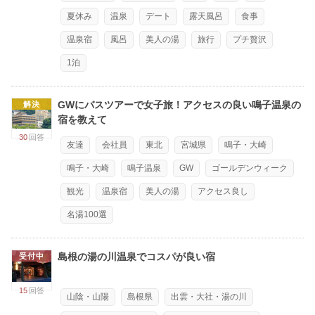
夏休み
温泉
デート
露天風呂
食事
温泉宿
風呂
美人の湯
旅行
プチ贅沢
1泊
GWにバスツアーで女子旅！アクセスの良い鳴子温泉の
解決
宿を教えて
30
回答
友達
会社員
東北
宮城県
鳴子・大崎
鳴子・大崎
鳴子温泉
GW
ゴールデンウィーク
観光
温泉宿
美人の湯
アクセス良し
名湯100選
島根の湯の川温泉でコスパが良い宿
受付中
15
回答
山陰・山陽
島根県
出雲・大社・湯の川