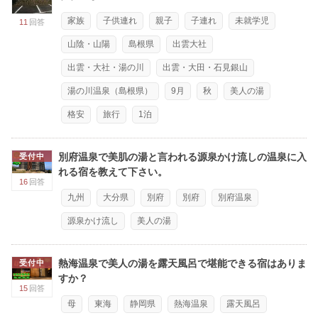
家族
子供連れ
親子
子連れ
未就学児
11
回答
山陰・山陽
島根県
出雲大社
出雲・大社・湯の川
出雲・大田・石見銀山
湯の川温泉（島根県）
9月
秋
美人の湯
格安
旅行
1泊
別府温泉で美肌の湯と言われる源泉かけ流しの温泉に入
受付中
れる宿を教えて下さい。
16
回答
九州
大分県
別府
別府
別府温泉
源泉かけ流し
美人の湯
熱海温泉で美人の湯を露天風呂で堪能できる宿はありま
受付中
すか？
15
回答
母
東海
静岡県
熱海温泉
露天風呂