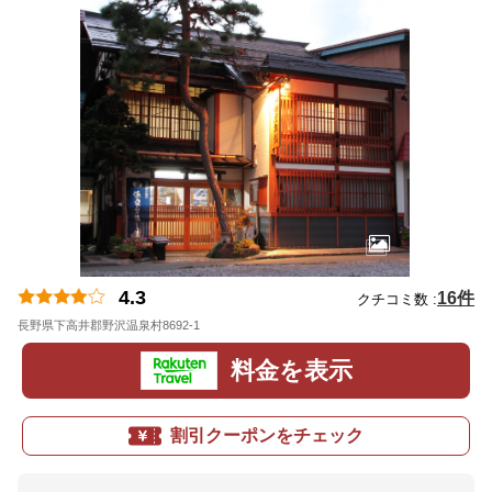
4.3
16件
クチコミ数 :
長野県下高井郡野沢温泉村8692-1
地図
料金を表示
割引クーポンをチェック