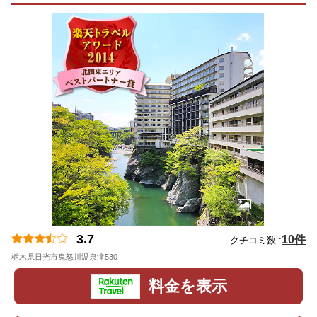
3.7
10件
クチコミ数 :
栃木県日光市鬼怒川温泉滝530
地図
料金を表示