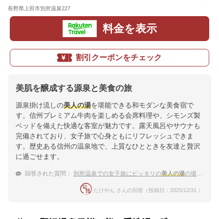
長野県上田市別所温泉227
地図
料金を表示
割引クーポンをチェック
美肌を醸成する源泉と美食の旅
源泉掛け流しの
美人の湯
を堪能できる和モダンな美食宿で
す。信州プレミアム牛肉を楽しめる会席料理や、シモンズ製
ベッドを備えた快適な客室が魅力です。露天風呂やサウナも
完備されており、女子旅で心身ともにリフレッシュできま
す。歴史ある信州の温泉地で、上質なひとときを友達と贅沢
に過ごせます。
回答された質問：
別所温泉での女子旅にピッタリの
美人の湯
の堪能できる温泉宿を知りたいです！
たけやん さんの回答（投稿日：2025/12/31 ）