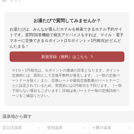
トップ
お湯たびで質問してみませんか？
お湯たびは、みんなが選んだホテルを検索できるホテル予約サイ
トです。質問/回答機能で相互アドバイスをすれば、マイル・電子
マネーに交換できるＧポイント(1Ｇポイント＝1円相当)がどんど
んたまる！
新規登録（無料）はこちら
※1Ｇ＝1円相当は、Ｇポイントの価値の目安となります。ポイント
交換時には、原則として交換手数料が発生します。（一部の交換パ
ートナーを除く）また、交換レートや最低交換数量がパートナーご
とに設定されているため、実質的には1円相当を下回ります。（一部
下回らない場合もございます）詳細は各パートナー毎の交換詳細ペ
ージをご確認ください。
温泉地から探す
定山渓温泉
登別温泉
十勝川温泉