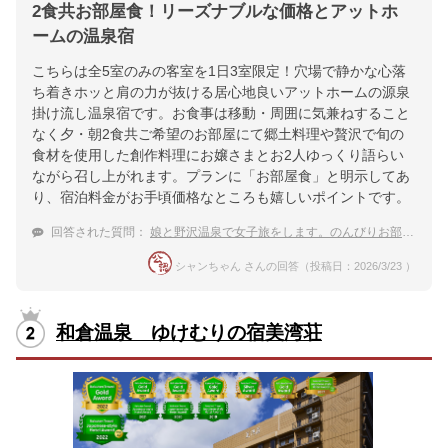
2食共お部屋食！リーズナブルな価格とアットホ
ームの温泉宿
こちらは全5室のみの客室を1日3室限定！穴場で静かな心落
ち着きホッと肩の力が抜ける居心地良いアットホームの源泉
掛け流し温泉宿です。お食事は移動・周囲に気兼ねすること
なく夕・朝2食共ご希望のお部屋にて郷土料理や贅沢で旬の
食材を使用した創作料理にお嬢さまとお2人ゆっくり語らい
ながら召し上がれます。プランに「お部屋食」と明示してあ
り、宿泊料金がお手頃価格なところも嬉しいポイントです。
回答された質問：
娘と野沢温泉で女子旅をします。のんびりお部屋食を楽しめる宿をお願いします！
シャンちゃん さんの回答（投稿日：2026/3/23 ）
和倉温泉 ゆけむりの宿美湾荘