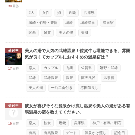
30
回答
2人
女性
姉
近畿
兵庫県
城崎・竹野・豊岡
城崎
城崎温泉
温泉宿
関西
泉質
美人の湯
美肌
美人の湯で人気の武雄温泉！佐賀牛も堪能できる、雰囲
受付中
気が良くてカップルにおすすめの温泉宿は？
恋人
カップル
九州
佐賀県
嬉野・武雄
17
回答
武雄
武雄温泉
温泉
露天風呂
温泉宿
美人の湯
一泊二食付き
雰囲気良し
彼女が喜びそうな源泉かけ流し温泉や美人の湯がある有
受付中
馬温泉の宿を教えてください。
恋人
彼女
近畿
兵庫県
神戸・有馬・明石
19
回答
有馬
有馬温泉
デート
源泉かけ流し
記念日