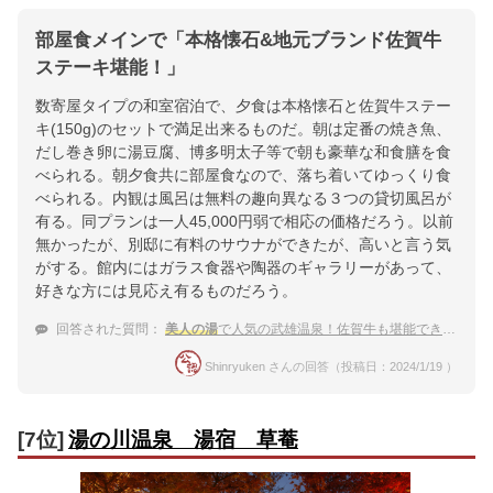
部屋食メインで「本格懐石&地元ブランド佐賀牛
ステーキ堪能！」
数寄屋タイプの和室宿泊で、夕食は本格懐石と佐賀牛ステー
キ(150g)のセットで満足出来るものだ。朝は定番の焼き魚、
だし巻き卵に湯豆腐、博多明太子等で朝も豪華な和食膳を食
べられる。朝夕食共に部屋食なので、落ち着いてゆっくり食
べられる。内観は風呂は無料の趣向異なる３つの貸切風呂が
有る。同プランは一人45,000円弱で相応の価格だろう。以前
無かったが、別邸に有料のサウナができたが、高いと言う気
がする。館内にはガラス食器や陶器のギャラリーがあって、
好きな方には見応え有るものだろう。
回答された質問：
美人の湯
で人気の武雄温泉！佐賀牛も堪能できる、雰囲気が良くてカップルにおすすめの温泉宿は？
Shinryuken さんの回答（投稿日：2024/1/19 ）
[7位]
湯の川温泉 湯宿 草菴