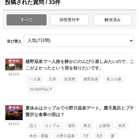
投稿された質問 / 33件
すべて
回答受付中
解決済み
並び替え
嬉野温泉で一人旅を静かにのんびり楽しみたいので、こ
受付中
こがよかったという宿を知りたいです。
24
回答
一人旅
九州
佐賀県
嬉野温泉
美人の湯
20,000円以下
夏休みはカップルで小野川温泉デート。露天風呂とプチ
受付中
贅沢な食事の宿は？
14
回答
恋人
カップル
彼氏
東北
山形県
米沢
米沢・置賜
小野川温泉
7月
8月
夏