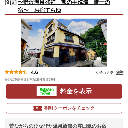
[9位]
〜野沢温泉発祥 熊の手洗湯 唯一の
宿〜 お宿てらゆ
4.6
9件
クチコミ数 :
長野県下高井郡野沢温泉村豊郷8969
地図
料金を表示
割引クーポンをチェック
昔ながらのひなびた温泉旅館の雰囲気のお宿