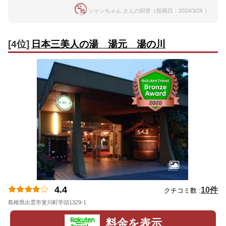
シャンちゃん さんの回答（投稿日：2024/3/26 ）
[4位]
日本三美人の湯 湯元 湯の川
4.4
10件
クチコミ数 :
島根県出雲市斐川町学頭1329-1
地図
料金を表示