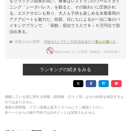
もリラックス効果が高い。食事はレストランのワールドダイ
ニング「シーダパレス」を観ると、その賑わいに圧倒され
る。エステサロンも有り、大人も子供も楽しめる水着着用の
アクアビートも魅力だ。幼苗、日にちによるが一泊二食のバ
イキングプランで、「宙館」宿泊で３人で８～９万円位で宿
泊出来る。
回答された質問：
同級生3人で行く別府温泉旅行で
美人の湯
がある宿を教えて下さい。
Shinryuken さんの回答（投稿日：2024/5/30 ）
ランキングの続きをみる
掲載している宿に関する情報（宿情報・口コミ等）はその内容を保証するも
のではありません。
最新の宿情報・プラン情報は楽天トラベルにてご確認ください。
本ページからの旅行予約ではGポイントは加算されません。