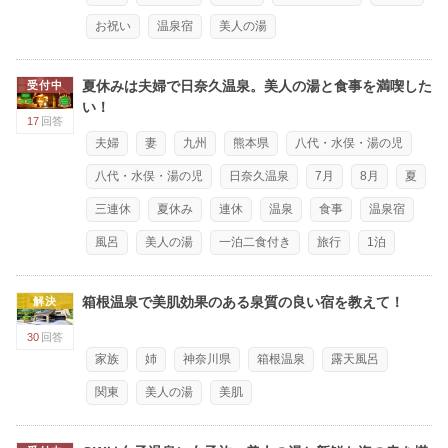
お祝い
温泉宿
美人の湯
夏休みは夫婦で日奈久温泉。美人の湯と食事を満喫した
受付中
い！
17
回答
夫婦
妻
九州
熊本県
八代・水俣・湯の児
八代・水俣・湯の児
日奈久温泉
7月
8月
夏
三連休
夏休み
連休
温泉
食事
温泉宿
風呂
美人の湯
一泊二食付き
旅行
1泊
箱根温泉で美肌効果のある泉質の良い宿を教えて！
解決
30
回答
家族
姉
神奈川県
箱根温泉
露天風呂
関東
美人の湯
美肌