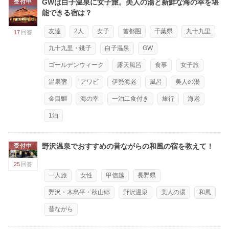
GWは白子温泉に女子旅。美人の湯と新鮮な海の幸を堪
受付中
能できる宿は？
友達
2人
女子
首都圏
千葉県
九十九里
17
回答
九十九里・銚子
白子温泉
GW
ゴールデンウィーク
露天風呂
食事
女子旅
温泉宿
アワビ
伊勢海老
風呂
美人の湯
金目鯛
海の幸
一泊二食付き
旅行
海老
1泊
野沢温泉でおすすめの昔ながらの和風の宿を教えて！
受付中
25
回答
一人旅
女性
甲信越
長野県
野沢・木島平・秋山郷
野沢温泉
美人の湯
和風
昔ながら