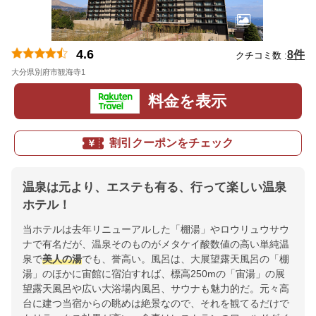
4.6
8件
クチコミ数 :
大分県別府市観海寺1
地図
料金を表示
割引クーポンをチェック
温泉は元より、エステも有る、行って楽しい温泉
ホテル！
当ホテルは去年リニューアルした「棚湯」やロウリュウサウ
ナで有名だが、温泉そのものがメタケイ酸数値の高い単純温
泉で
美人の湯
でも、誉高い。風呂は、大展望露天風呂の「棚
湯」のほかに宙館に宿泊すれば、標高250mの「宙湯」の展
望露天風呂や広い大浴場内風呂、サウナも魅力的だ。元々高
台に建つ当宿からの眺めは絶景なので、それを観てるだけで