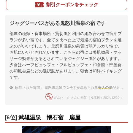
割引クーポンをチェック
ジャグジーバスがある鬼怒川温泉の宿です
部屋の種類・食事場所・貸切風呂利用の組み合わせで宿泊プ
ランが多い宿です。全てを比べた上で最適の宿泊プランを選
ぶのがいいでしょう。鬼怒川温泉の泉質は弱アルカリ性で、
お肌にいいとされています。こちらの宿には美肌効果・マッ
サージ効果があるとされているジャグジー風呂があります。
夕食はハーフビュッフェ・フルビュッフェ・和食膳・部屋食
の和風会席などの選択肢があります。朝食は和洋バイキング
です。
回答された質問：
鬼怒川温泉で女子力が高められる
美人の湯
がある宿はありますか？
ずんたこす さんの回答（投稿日：2024/12/19 ）
[6位]
武雄温泉 懐石宿 扇屋