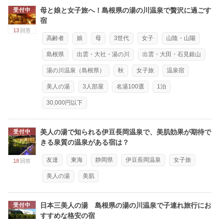
母と娘と女子旅へ！島根県の湯の川温泉で贅沢に過ごす
受付中
宿
13
回答
高齢者
娘
母
3世代
女子
山陰・山陽
島根県
出雲・大社・湯の川
出雲・大田・石見銀山
湯の川温泉（島根県）
秋
女子旅
温泉宿
美人の湯
3人部屋
名湯100選
1泊
30,000円以下
美人の湯で知られる伊豆長岡温泉で、美肌効果が期待で
受付中
きる泉質の温泉がある宿は？
友達
東海
静岡県
伊豆長岡温泉
女子旅
18
回答
美人の湯
美肌
日本三美人の湯 島根県の湯の川温泉で子連れ旅行にお
受付中
すすめな格安の宿