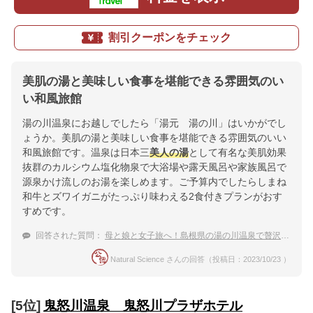
割引クーポンをチェック
美肌の湯と美味しい食事を堪能できる雰囲気のい
い和風旅館
湯の川温泉にお越しでしたら「湯元 湯の川」はいかがでし
ょうか。美肌の湯と美味しい食事を堪能できる雰囲気のいい
和風旅館です。温泉は日本三
美人の湯
として有名な美肌効果
抜群のカルシウム塩化物泉で大浴場や露天風呂や家族風呂で
源泉かけ流しのお湯を楽しめます。ご予算内でしたらしまね
和牛とズワイガニがたっぷり味わえる2食付きプランがおす
すめです。
回答された質問：
母と娘と女子旅へ！島根県の湯の川温泉で贅沢に過ごす宿
Natural Science さんの回答（投稿日：2023/10/23 ）
[5位]
鬼怒川温泉 鬼怒川プラザホテル