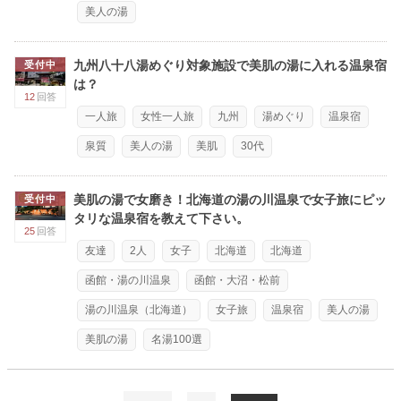
美人の湯
九州八十八湯めぐり対象施設で美肌の湯に入れる温泉宿
受付中
は？
12
回答
一人旅
女性一人旅
九州
湯めぐり
温泉宿
泉質
美人の湯
美肌
30代
美肌の湯で女磨き！北海道の湯の川温泉で女子旅にピッ
受付中
タリな温泉宿を教えて下さい。
25
回答
友達
2人
女子
北海道
北海道
函館・湯の川温泉
函館・大沼・松前
湯の川温泉（北海道）
女子旅
温泉宿
美人の湯
美肌の湯
名湯100選