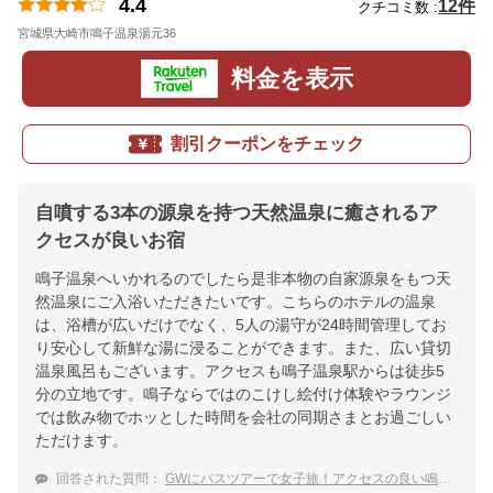
4.4
12件
クチコミ数 :
宮城県大崎市鳴子温泉湯元36
地図
料金を表示
割引クーポンをチェック
自噴する3本の源泉を持つ天然温泉に癒されるア
クセスが良いお宿
鳴子温泉へいかれるのでしたら是非本物の自家源泉をもつ天
然温泉にご入浴いただきたいです。こちらのホテルの温泉
は、浴槽が広いだけでなく、5人の湯守が24時間管理してお
り安心して新鮮な湯に浸ることができます。また、広い貸切
温泉風呂もございます。アクセスも鳴子温泉駅からは徒歩5
分の立地です。鳴子ならではのこけし絵付け体験やラウンジ
では飲み物でホッとした時間を会社の同期さまとお過ごしい
ただけます。
回答された質問：
GWにバスツアーで女子旅！アクセスの良い鳴子温泉の宿を教えて