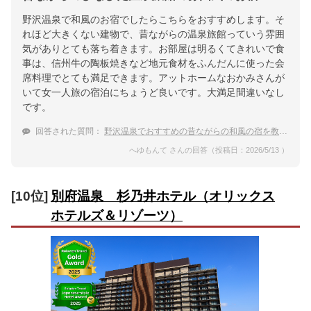
野沢温泉で和風のお宿でしたらこちらをおすすめします。そ
れほど大きくない建物で、昔ながらの温泉旅館っていう雰囲
気がありとても落ち着きます。お部屋は明るくてきれいで食
事は、信州牛の陶板焼きなど地元食材をふんだんに使った会
席料理でとても満足できます。アットホームなおかみさんが
いて女一人旅の宿泊にちょうど良いです。大満足間違いなし
です。
回答された質問：
野沢温泉でおすすめの昔ながらの和風の宿を教えて！
へゆもんて さんの回答（投稿日：2026/5/13 ）
[10位]
別府温泉 杉乃井ホテル（オリックス
ホテルズ＆リゾーツ）