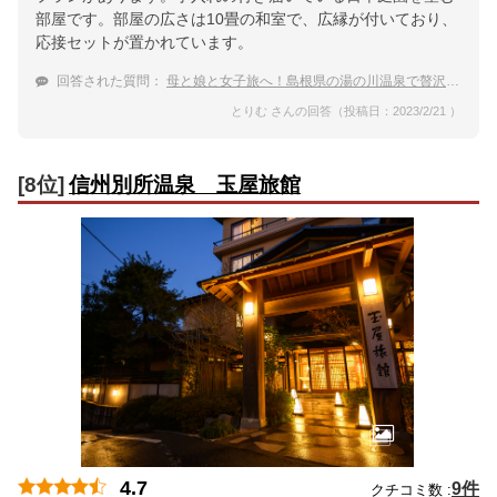
部屋です。部屋の広さは10畳の和室で、広縁が付いており、
応接セットが置かれています。
回答された質問：
母と娘と女子旅へ！島根県の湯の川温泉で贅沢に過ごす宿
とりむ さんの回答（投稿日：2023/2/21 ）
[8位]
信州別所温泉 玉屋旅館
4.7
9件
クチコミ数 :