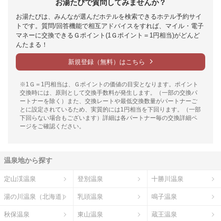
お湯たびで質問してみませんか？
お湯たびは、みんなが選んだホテルを検索できるホテル予約サイ
トです。質問/回答機能で相互アドバイスをすれば、マイル・電子
マネーに交換できるＧポイント(1Ｇポイント＝1円相当)がどんど
んたまる！
新規登録（無料）はこちら
※1Ｇ＝1円相当は、Ｇポイントの価値の目安となります。ポイント
交換時には、原則として交換手数料が発生します。（一部の交換パ
ートナーを除く）また、交換レートや最低交換数量がパートナーご
とに設定されているため、実質的には1円相当を下回ります。（一部
下回らない場合もございます）詳細は各パートナー毎の交換詳細ペ
ージをご確認ください。
温泉地から探す
定山渓温泉
登別温泉
十勝川温泉
湯の川温泉（北海道）
乳頭温泉
鳴子温泉
秋保温泉
東山温泉
蔵王温泉