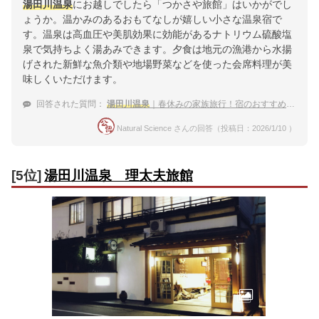
湯田川温泉
にお越しでしたら「つかさや旅館」はいかがでし
ょうか。温かみのあるおもてなしが嬉しい小さな温泉宿で
す。温泉は高血圧や美肌効果に効能があるナトリウム硫酸塩
泉で気持ちよく湯あみできます。夕食は地元の漁港から水揚
げされた新鮮な魚介類や地場野菜などを使った会席料理が美
味しくいただけます。
回答された質問：
湯田川温泉
｜春休みの家族旅行！宿のおすすめは？
Natural Science さんの回答（投稿日：2026/1/10 ）
[5位]
湯田川温泉 理太夫旅館