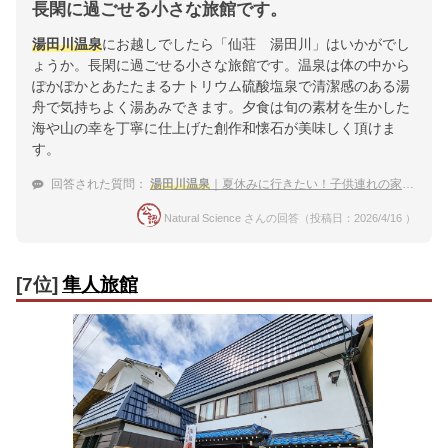
長閑に過ごせる小さな旅館です。
湯田川温泉
にお越しでしたら「仙荘 湯田川」はいかがでし
ょうか。長閑に過ごせる小さな旅館です。温泉は体の中から
ぽかぽかとあたたまるナトリウム硫酸塩泉で清潔感のある湯
舟で気持ちよく湯あみできます。夕食は旬の素材を生かした
海や山の幸を丁寧に仕上げた創作和懐石が美味しく頂けま
す。
回答された質問：
湯田川温泉
｜夏休みに行きたい！子供連れの家族におすすめの宿は？
Natural Science さんの回答（投稿日：2026/4/16 ）
[7位]
隼人旅館