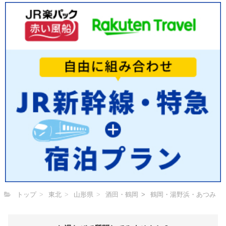
トップ
東北
山形県
酒田・鶴岡
鶴岡・湯野浜・あつみ