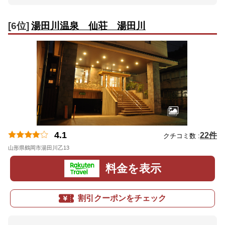
[6位]
湯田川温泉 仙荘 湯田川
4.1
22件
クチコミ数 :
山形県鶴岡市湯田川乙13
地図
料金を表示
割引クーポンをチェック