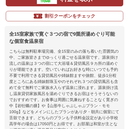
割引クーポンをチェック
全15室家族で寛ぐ３つの宿で9箇所湯めぐり可能
な個室食温泉宿
こちらは無料駐車場完備、全15室のみの落ち着いた雰囲気の
中、ご家族皆さまでゆっくり過ごせる温泉宿です。源泉掛け
流しの温泉は３つの宿にて大浴場＆貸切風呂９カ所の湯めぐ
りが堪能できます。空いていればお好きな時にいつでも予約
不要で利用できる貸切風呂や姉妹館ますや旅館、徒歩1分程
度ところにある姉妹館珠玉やのそれぞれ３つの貸切風呂も含
めて全て無料でご家族水入らず温泉に浸れます。源泉掛け流
し温泉貸切家族風呂を湯めぐりできるお宿はそうそうないの
でおすすめです。お食事は周囲に気兼ねすることなく寛ぎの
中【岩牡蠣の膳】や【山形牛しゃぶしゃぶプラン・モモ
100g】などをメインにしたプランがあり夕・朝共に個室にて
舌鼓できます。どちらのプランも子供料金設定があり小学校
高学年の場合は17050円とお得です。お部屋は和室が主とな