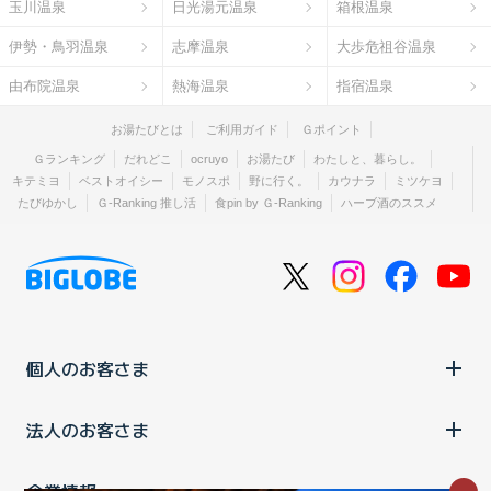
玉川温泉
日光湯元温泉
箱根温泉
伊勢・鳥羽温泉
志摩温泉
大歩危祖谷温泉
由布院温泉
熱海温泉
指宿温泉
お湯たびとは
ご利用ガイド
Ｇポイント
Ｇランキング
だれどこ
ocruyo
お湯たび
わたしと、暮らし。
キテミヨ
ベストオイシー
モノスポ
野に行く。
カウナラ
ミツケヨ
たびゆかし
Ｇ-Ranking 推し活
食pin by Ｇ-Ranking
ハーブ酒のススメ
個人のお客さま
法人のお客さま
企業情報