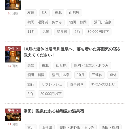
友達
3人
東北
山形県
16
回答
鶴岡・湯野浜・あつみ
酒田・鶴岡
湯田川温泉
11月
温泉
温泉宿
2泊
30,000円以下
10月の連休は湯田川温泉へ。落ち着いた雰囲気の宿を
受付中
教えてください！
夫婦
東北
山形県
鶴岡・湯野浜・あつみ
14
回答
酒田・鶴岡
湯田川温泉
10月
三連休
連休
旅行
リフレッシュ
食事付き
料理が美味しい
2泊
20,000円以下
湯田川温泉にある純和風の温泉宿
受付中
11
回答
東北
山形県
鶴岡・湯野浜・あつみ
酒田・鶴岡