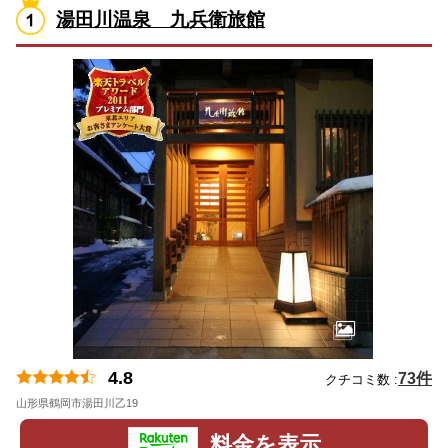
湯田川温泉 九兵衛旅館
4.8
73件
クチコミ数 :
山形県鶴岡市湯田川乙19
地図
料金を表示