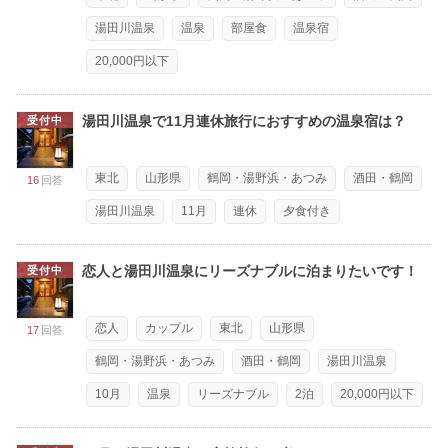
湯田川温泉
温泉
部屋食
温泉宿
20,000円以下
湯田川温泉で11月連休旅行におすすめの温泉宿は？
受付中
東北
山形県
鶴岡・湯野浜・あつみ
酒田・鶴岡
16
回答
湯田川温泉
11月
連休
夕食付き
恋人と湯田川温泉にリーズナブルに泊まりたいです！
受付中
恋人
カップル
東北
山形県
17
回答
鶴岡・湯野浜・あつみ
酒田・鶴岡
湯田川温泉
10月
温泉
リーズナブル
2泊
20,000円以下