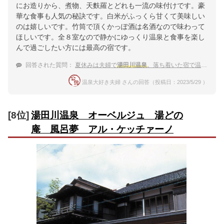
にお造りから、煮物、天麩羅とどれも一流の味付けです。豪
華な食事も人気の秘訣です。白米がふっくら甘くて美味しい
のは嬉しいです。竹筒で頂くかっぽ酒は名酒なので味わって
ほしいです。全８室なので静かにゆっくり温泉と食事を楽し
んで過ごしたい方には最高の宿です。
回答された質問：
夏休みは夫婦で
湯田川温泉
。落ち着いた宿で温泉を堪能したい！
温泉大好き夫婦 さんの回答（投稿日：2023/5/29 ）
[8位]
湯田川温泉 オーベルジュ 湯どの
庵 風呂夢 アル・ケッチァーノ