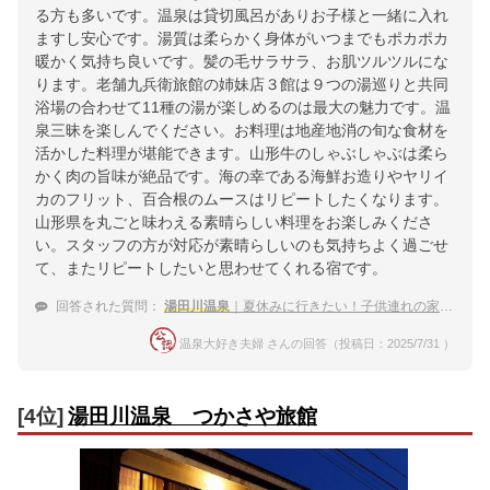
る方も多いです。温泉は貸切風呂がありお子様と一緒に入れ
ますし安心です。湯質は柔らかく身体がいつまでもポカポカ
暖かく気持ち良いです。髪の毛サラサラ、お肌ツルツルにな
ります。老舗九兵衛旅館の姉妹店３館は９つの湯巡りと共同
浴場の合わせて11種の湯が楽しめるのは最大の魅力です。温
泉三昧を楽しんでください。お料理は地産地消の旬な食材を
活かした料理が堪能できます。山形牛のしゃぶしゃぶは柔ら
かく肉の旨味が絶品です。海の幸である海鮮お造りやヤリイ
カのフリット、百合根のムースはリピートしたくなります。
山形県を丸ごと味わえる素晴らしい料理をお楽しみくださ
い。スタッフの方が対応が素晴らしいのも気持ちよく過ごせ
て、またリピートしたいと思わせてくれる宿です。
回答された質問：
湯田川温泉
｜夏休みに行きたい！子供連れの家族におすすめの宿は？
温泉大好き夫婦 さんの回答（投稿日：2025/7/31 ）
[4位]
湯田川温泉 つかさや旅館