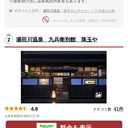
り源泉掛け流し温泉風呂付客室もあります。
回答された質問：
湯田川温泉
｜夏休みに行きたい！子供連れの家族におすすめの宿は？
シャンちゃん さんの回答（投稿日：2025/5/28 ）
湯田川温泉 九兵衛別館 珠玉や
4.8
41件
クチコミ数 :
山形県鶴岡市湯田川乙39
地図
料金を表示