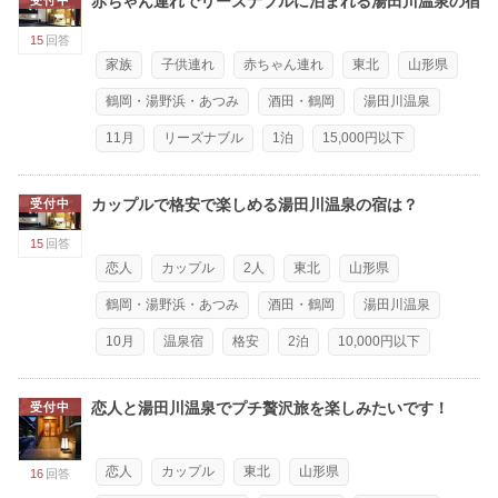
赤ちゃん連れでリーズナブルに泊まれる湯田川温泉の宿
受付中
15
回答
家族
子供連れ
赤ちゃん連れ
東北
山形県
鶴岡・湯野浜・あつみ
酒田・鶴岡
湯田川温泉
11月
リーズナブル
1泊
15,000円以下
カップルで格安で楽しめる湯田川温泉の宿は？
受付中
15
回答
恋人
カップル
2人
東北
山形県
鶴岡・湯野浜・あつみ
酒田・鶴岡
湯田川温泉
10月
温泉宿
格安
2泊
10,000円以下
恋人と湯田川温泉でプチ贅沢旅を楽しみたいです！
受付中
恋人
カップル
東北
山形県
16
回答