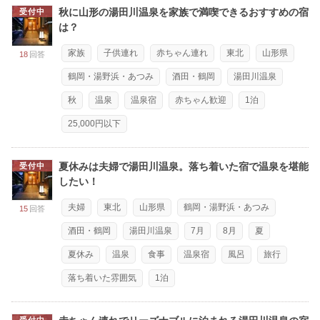
秋に山形の湯田川温泉を家族で満喫できるおすすめの宿
受付中
は？
家族
子供連れ
赤ちゃん連れ
東北
山形県
18
回答
鶴岡・湯野浜・あつみ
酒田・鶴岡
湯田川温泉
秋
温泉
温泉宿
赤ちゃん歓迎
1泊
25,000円以下
夏休みは夫婦で湯田川温泉。落ち着いた宿で温泉を堪能
受付中
したい！
夫婦
東北
山形県
鶴岡・湯野浜・あつみ
15
回答
酒田・鶴岡
湯田川温泉
7月
8月
夏
夏休み
温泉
食事
温泉宿
風呂
旅行
落ち着いた雰囲気
1泊