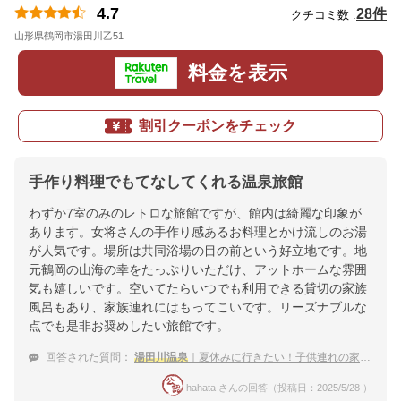
4.7
28件
クチコミ数 :
山形県鶴岡市湯田川乙51
地図
料金を表示
割引クーポンをチェック
手作り料理でもてなしてくれる温泉旅館
わずか7室のみのレトロな旅館ですが、館内は綺麗な印象が
あります。女将さんの手作り感あるお料理とかけ流しのお湯
が人気です。場所は共同浴場の目の前という好立地です。地
元鶴岡の山海の幸をたっぷりいただけ、アットホームな雰囲
気も嬉しいです。空いてたらいつでも利用できる貸切の家族
風呂もあり、家族連れにはもってこいです。リーズナブルな
点でも是非お奨めしたい旅館です。
回答された質問：
湯田川温泉
｜夏休みに行きたい！子供連れの家族におすすめの宿は？
hahata さんの回答（投稿日：2025/5/28 ）