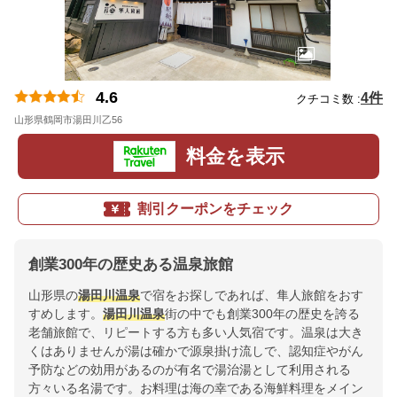
4.6
4件
クチコミ数 :
山形県鶴岡市湯田川乙56
地図
料金を表示
割引クーポンをチェック
創業300年の歴史ある温泉旅館
山形県の
湯田川温泉
で宿をお探しであれば、隼人旅館をおす
すめします。
湯田川温泉
街の中でも創業300年の歴史を誇る
老舗旅館で、リピートする方も多い人気宿です。温泉は大き
くはありませんが湯は確かで源泉掛け流しで、認知症やがん
予防などの効用があるのが有名で湯治湯として利用される
方々いる名湯です。お料理は海の幸である海鮮料理をメイン