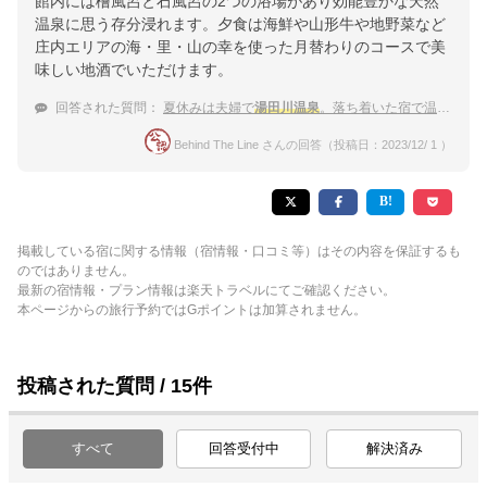
館内には檜風呂と石風呂の2つの浴場があり効能豊かな天然
温泉に思う存分浸れます。夕食は海鮮や山形牛や地野菜など
庄内エリアの海・里・山の幸を使った月替わりのコースで美
味しい地酒でいただけます。
回答された質問：
夏休みは夫婦で
湯田川温泉
。落ち着いた宿で温泉を堪能したい！
Behind The Line さんの回答（投稿日：2023/12/ 1 ）
掲載している宿に関する情報（宿情報・口コミ等）はその内容を保証するも
のではありません。
最新の宿情報・プラン情報は楽天トラベルにてご確認ください。
本ページからの旅行予約ではGポイントは加算されません。
投稿された質問 / 15件
すべて
回答受付中
解決済み