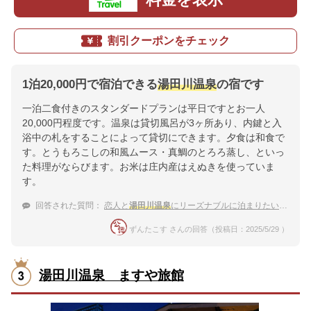
割引クーポンをチェック
1泊20,000円で宿泊できる
湯田川温泉
の宿です
一泊二食付きのスタンダードプランは平日ですとお一人
20,000円程度です。温泉は貸切風呂が3ヶ所あり、内鍵と入
浴中の札をすることによって貸切にできます。夕食は和食で
す。とうもろこしの和風ムース・真鯛のとろろ蒸し、といっ
た料理がならびます。お米は庄内産はえぬきを使っていま
す。
回答された質問：
恋人と
湯田川温泉
にリーズナブルに泊まりたいです！
ずんたこす さんの回答（投稿日：2025/5/29 ）
湯田川温泉 ますや旅館