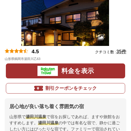
4.5
35件
クチコミ数 :
山形県鶴岡市湯田川乙63
地図
料金を表示
割引クーポンをチェック
居心地が良い落ち着く雰囲気の宿
山形県で
湯田川温泉
で宿をお探しであれば、ますや旅館をお
すすめします。
湯田川温泉
の中では有名な宿で、静かに過ご
したい方にはぴったりな宿です。ファミリーで宿泊されてい