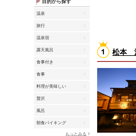
目的から探す
温泉
旅行
温泉宿
露天風呂
松本 
食事付き
食事
料理が美味しい
贅沢
風呂
朝食バイキング
もっとみる