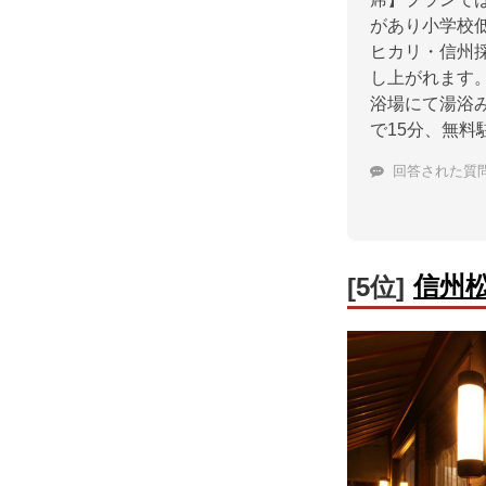
があり小学校
ヒカリ・信州
し上がれます
浴場にて湯浴
で15分、無料
回答された質
信州
[5位]