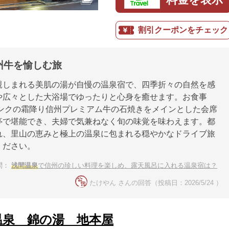
割引クーポンをチェック
州牛を愉しむ旅
親しまれる美肌の湯が自慢の温泉宿で、四季折々の自然を感
や広々とした大浴場でゆったりと心身を癒せます。お食事
ランクの霜降り信州プレミアム牛の石焼きをメインとした会席
亭で堪能でき、夫婦で気兼ねなく旬の味覚を味わえます。都
れ、里山の恵みと極上の温泉に包まれる穏やかなドライブ旅
ください。
問：
浅間温泉
で信州の珍しい料理を楽しめ、露天風呂に入れる温泉宿は？
たけやん さんの回答（投稿日：2026/5/24 ）
温泉 錦の湯 地本屋