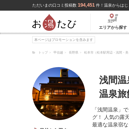
194,451
ただいまの口コミ投稿数
件！温泉からはじ
エリアから探す
本ページはプロモーションを含みます
トップ
甲信越
長野県
松本市（松本駅周辺・浅間・美
浅間温
温泉旅
「浅間温泉」で
グ！ 人気の露
最適な温泉宿な