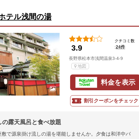
ホテル浅間の湯
クチコミ数
3.9
24件
:
長野県松本市浅間温泉3-4-9
地図
料金を表示
割引クーポンをチェック
しの露天風呂と食べ放題
座敷で源泉掛け流しの湯を堪能しませんか。夕食は和洋中バ