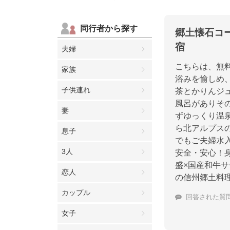
同行者から探す
郷土懐石コ
宿
夫婦
こちらは、無
家族
浴みを愉しめ
子供連れ
茶とかりんジ
風呂がありそ
妻
ずゆっくり温
ら北アルプス
息子
でもご夫婦水
3人
安全・安心！
盛×国産和牛
恋人
の信州郷土料
カップル
回答された質
女子