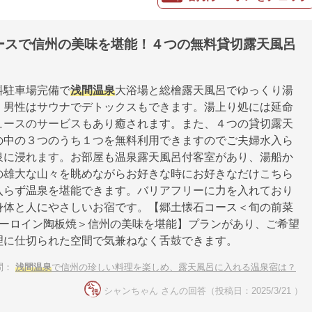
ースで信州の美味を堪能！４つの無料貸切露天風呂
料駐車場完備で
浅間温泉
大浴場と総檜露天風呂でゆっくり湯
、男性はサウナでデトックスもできます。湯上り処には延命
ュースのサービスもあり癒されます。また、４つの貸切露天
の中の３つのうち１つを無料利用できますのでご夫婦水入ら
泉に浸れます。お部屋も温泉露天風呂付客室があり、湯船か
の雄大な山々を眺めながらお好きな時にお好きなだけこちら
入らず温泉を堪能できます。バリアフリーに力を入れており
身体と人にやさしいお宿です。【郷土懐石コース＜旬の前菜
サーロイン陶板焼＞信州の美味を堪能】プランがあり、ご希望
理に仕切られた空間で気兼ねなく舌鼓できます。
問：
浅間温泉
で信州の珍しい料理を楽しめ、露天風呂に入れる温泉宿は？
シャンちゃん さんの回答（投稿日：2025/3/21 ）