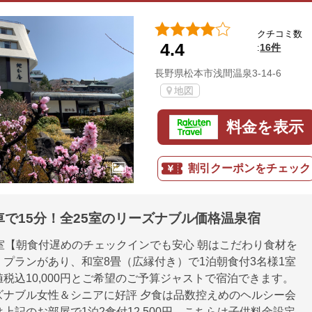
クチコミ数
4.4
16件
:
長野県松本市浅間温泉3-14-6
地図
料金を表示
割引クーポンをチェック
で15分！全25室のリーズナブル価格温泉宿
室【朝食付遅めのチェックインでも安心 朝はこだわり食材を
プランがあり、和室8畳（広縁付き）で1泊朝食付3名様1室
税込10,000円とご希望のご予算ジャストで宿泊できます。
ズナブル女性＆シニアに好評 夕食は品数控えめのヘルシー会
上記のお部屋で1泊2食付12,500円、こちらは子供料金設定