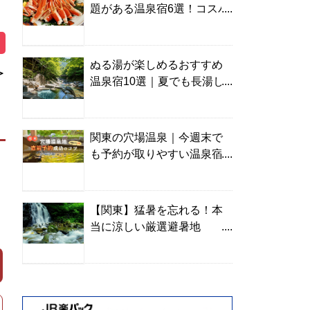
題がある温泉宿6選！コスパ
の高い宿からご褒美旅まで
ぬる湯が楽しめるおすすめ
＞
温泉宿10選｜夏でも長湯し
やすい名湯を温泉ソムリエ
が厳選
関東の穴場温泉｜今週末で
も予約が取りやすい温泉宿
を温泉ソムリエが紹介
【関東】猛暑を忘れる！本
当に涼しい厳選避暑地
TOP10