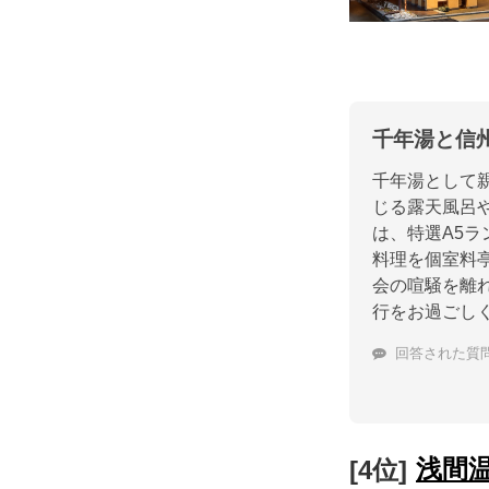
千年湯と信
千年湯として
じる露天風呂
は、特選A5
料理を個室料
会の喧騒を離
行をお過ごし
回答された質
浅間
[4位]