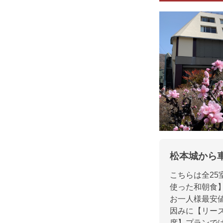
松本城から車
こちらは全25
使った和朝食】
お一人様最安値
因みに【リー
席】プランでは