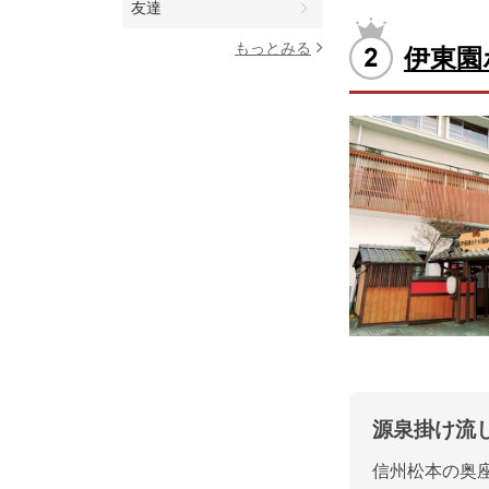
友達
もっとみる
伊東園
源泉掛け流
信州松本の奥