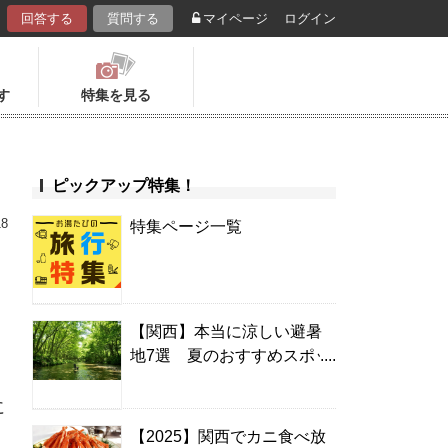
回答する
質問する
マイページ
ログイン
す
特集を見る
ピックアップ特集！
18
特集ページ一覧
め
【関西】本当に涼しい避暑
地7選 夏のおすすめスポッ
ト＆温泉宿
に
【2025】関西でカニ食べ放