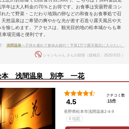
低学年は大人料金の70％とお得です。お食事は安曇野産コシ
採れたて野菜・こだわり地鶏の卵などの和食をお食事処で召
。天然温泉はご希望の爽やかな光が差す石造り露天風呂や大
みを愉しめます。アクセスは、観光目的地の松本城からも車
駐車場完備と便利です。
問：
浅間温泉
へ子供を連れて春休み旅行！予算1万で露天風呂に入りたい。
シャンちゃん さんの回答（投稿日：2025/3/15 ）
松本 浅間温泉 別亭 一花
クチコミ数
4.5
15件
:
長野県松本市浅間温泉2-4-9
地図