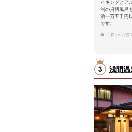
イキングとア
制の貸切風呂
泊一万五千円
です。
回答された質
浅間温