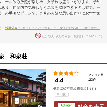
ルコール飲み放題が楽しめ、女子旅も盛り上がります。予約
もあり、仲間内で気兼ねなく温泉を満喫できるのも魅力。一
以下の手頃なプランで、九月の素敵な思い出作りにおすすめ
問：
浅間温泉
に9月に行こうかとおもって、女子だけで楽しい女子旅にしたい。おすすめ教えて！
たけやん さんの回答（投稿日：2026/3/27 ）
泉 和泉荘
クチコミ数
4.4
23件
:
長野県松本市浅間温泉1-29-9
地図
料金を表示