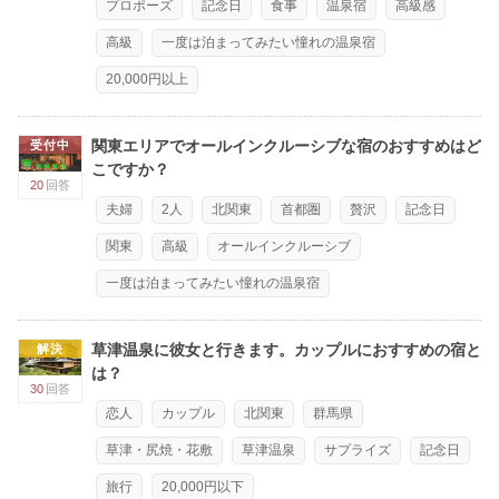
プロポーズ
記念日
食事
温泉宿
高級感
高級
一度は泊まってみたい憧れの温泉宿
20,000円以上
関東エリアでオールインクルーシブな宿のおすすめはど
受付中
こですか？
20
回答
夫婦
2人
北関東
首都圏
贅沢
記念日
関東
高級
オールインクルーシブ
一度は泊まってみたい憧れの温泉宿
草津温泉に彼女と行きます。カップルにおすすめの宿と
解決
は？
30
回答
恋人
カップル
北関東
群馬県
草津・尻焼・花敷
草津温泉
サプライズ
記念日
旅行
20,000円以下