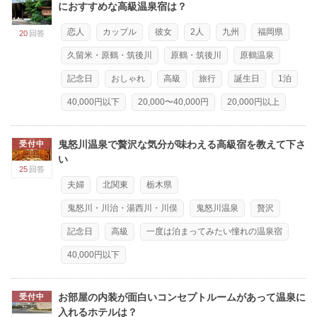
におすすめな高級温泉宿は？
恋人
カップル
彼女
2人
九州
福岡県
20
回答
久留米・原鶴・筑後川
原鶴・筑後川
原鶴温泉
記念日
おしゃれ
高級
旅行
誕生日
1泊
40,000円以下
20,000〜40,000円
20,000円以上
鬼怒川温泉で贅沢な気分が味わえる高級宿を教えて下さ
受付中
い
25
回答
夫婦
北関東
栃木県
鬼怒川・川治・湯西川・川俣
鬼怒川温泉
贅沢
記念日
高級
一度は泊まってみたい憧れの温泉宿
40,000円以下
お部屋の内装が面白いコンセプトルームがあって温泉に
受付中
入れるホテルは？