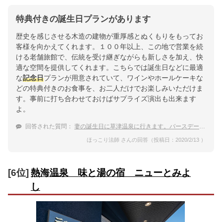
特典付きの誕生日プランがあります
歴史を感じさせる木造の建物が重厚感とぬくもりをもってお
客様を向かえてくれます。１００年以上、この地で営業を続
ける老舗旅館で、伝統を受け継ぎながらも新しさを加え、快
適な空間を提供してくれます。こちらでは誕生日などに最適
な
記念日
プランが用意されていて、ワインやホールケーキな
どの特典付きのお食事を、お二人だけでお楽しみいただけま
す。事前に打ち合わせておけばサプライズ演出も出来ます
よ。
回答された質問：
妻の誕生日に草津温泉に行きます。バースデープランのある温泉宿はありますか？
ほっこり法師 さんの回答（投稿日：2020/2/13 ）
[6位]
熱海温泉 味と湯の宿 ニューとみよ
し