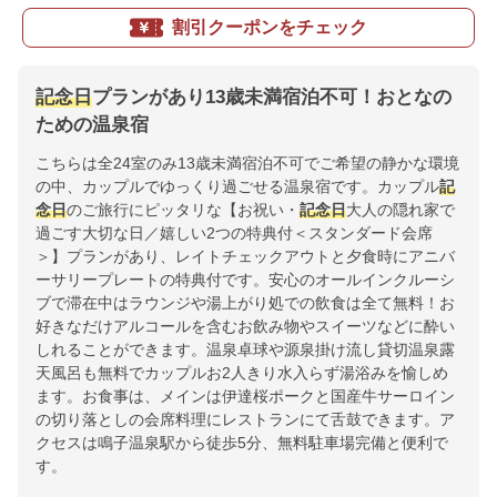
割引クーポンをチェック
記念日
プランがあり13歳未満宿泊不可！おとなの
ための温泉宿
こちらは全24室のみ13歳未満宿泊不可でご希望の静かな環境
の中、カップルでゆっくり過ごせる温泉宿です。カップル
記
念日
のご旅行にピッタリな【お祝い・
記念日
大人の隠れ家で
過ごす大切な日／嬉しい2つの特典付＜スタンダード会席
＞】プランがあり、レイトチェックアウトと夕食時にアニバ
ーサリープレートの特典付です。安心のオールインクルーシ
ブで滞在中はラウンジや湯上がり処での飲食は全て無料！お
好きなだけアルコールを含むお飲み物やスイーツなどに酔い
しれることができます。温泉卓球や源泉掛け流し貸切温泉露
天風呂も無料でカップルお2人きり水入らず湯浴みを愉しめ
ます。お食事は、メインは伊達桜ポークと国産牛サーロイン
の切り落としの会席料理にレストランにて舌鼓できます。ア
クセスは鳴子温泉駅から徒歩5分、無料駐車場完備と便利で
す。