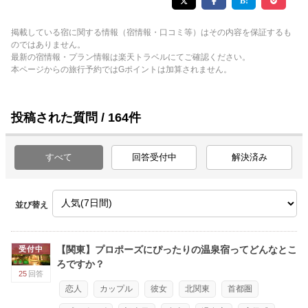
掲載している宿に関する情報（宿情報・口コミ等）はその内容を保証するも
のではありません。
最新の宿情報・プラン情報は楽天トラベルにてご確認ください。
本ページからの旅行予約ではGポイントは加算されません。
投稿された質問 / 164件
すべて
回答受付中
解決済み
並び替え
【関東】プロポーズにぴったりの温泉宿ってどんなとこ
受付中
ろですか？
25
回答
恋人
カップル
彼女
北関東
首都圏