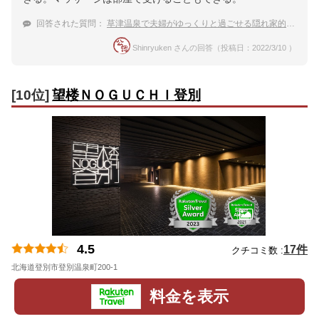
回答された質問：
草津温泉で夫婦がゆっくりと過ごせる隠れ家的旅館
Shinryuken さんの回答（投稿日：2022/3/10 ）
[10位]
望楼ＮＯＧＵＣＨＩ登別
4.5
17件
クチコミ数 :
北海道登別市登別温泉町200-1
地図
料金を表示