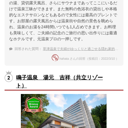
の湯、貸切露天風呂、さらにサウナまであってここにいるだ
けで温泉三昧ができます。また無料の色浴衣の貸出しや本格
的なエステサロンなどもあるので女性には最高のプレントで
す。お部屋の露天風呂からは温泉街や自然の景色を眺めら
れ、温泉のお湯を24時間いつでも1人占めできます。お料理
も美味しくて、ご夫婦の記念のご旅行の思い出作りには最適
なホテルです。元温泉プロの一押しです。
回答された質問：
草津温泉で夫婦がゆっくりと過ごせる隠れ家的旅館
hahata さんの回答（投稿日：2022/3/10 ）
鳴子温泉 湯元 吉祥（共立リゾー
ト）