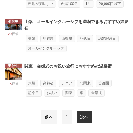
料理が美味しい
名湯100選
1泊
20,000円以下
山梨 オールインクルーシブを満喫できるおすすめ温泉
受付中
宿
20
回答
夫婦
甲信越
山梨県
記念日
結婚記念日
オールインクルーシブ
関東 金婚式のお祝い旅行におすすめの温泉宿
受付中
夫婦
高齢者
シニア
北関東
首都圏
18
回答
記念日
お祝い
関東
車
金婚式
前へ
1
次へ