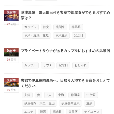
草津温泉 露天風呂付き客室で部屋食ができるおすすめ
受付中
宿は？
22
回答
カップル
彼女
北関東
群馬県
草津・尻焼・花敷
草津温泉
記念日
プライベートサウナがあるカップルにおすすめの温泉宿
受付中
19
回答
カップル
サウナ
記念日
おしゃれ
夫婦で伊豆長岡温泉へ。日帰り入浴できる宿をおしえて
受付中
ください。
16
回答
夫婦
妻
2人
東海
静岡県
中伊豆
伊豆長岡・大仁・韮山
伊豆長岡温泉
温泉
エステ
贅沢
記念日
温泉宿
デイユース