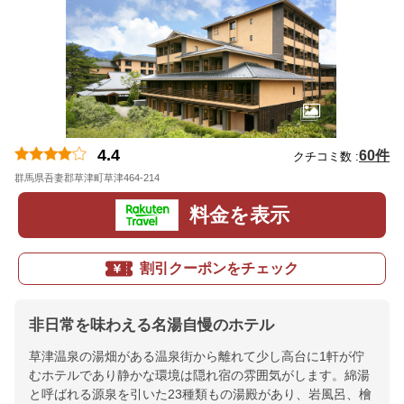
4.4
60件
クチコミ数 :
群馬県吾妻郡草津町草津464-214
地図
料金を表示
割引クーポンをチェック
非日常を味わえる名湯自慢のホテル
草津温泉の湯畑がある温泉街から離れて少し高台に1軒が佇
むホテルであり静かな環境は隠れ宿の雰囲気がします。綿湯
と呼ばれる源泉を引いた23種類もの湯殿があり、岩風呂、檜