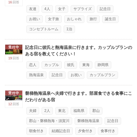
16
回答
友達
4人
女子
サプライズ
記念日
お祝い
女子旅
おしゃれ
旅行
誕生日
コンセプトルーム
1泊
記念日に彼氏と熱海温泉に行きます。カップルプランの
受付中
ある宿を教えてください！
19
回答
恋人
カップル
彼氏
東海
静岡県
熱海温泉
記念日
お祝い
カップルプラン
磐梯熱海温泉へ夫婦で行きます。部屋食できる食事にこ
受付中
だわりがある宿
12
回答
夫婦
2人
東北
福島県
郡山
郡山・磐梯熱海・須賀川
磐梯熱海温泉
記念日
朝食付き
結婚記念日
夕食付き
食事付き