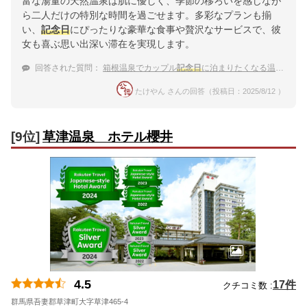
富な湯量の天然温泉は肌に優しく、季節の移ろいを感じなが
ら二人だけの特別な時間を過ごせます。多彩なプランも揃
い、
記念日
にぴったりな豪華な食事や贅沢なサービスで、彼
女も喜ぶ思い出深い滞在を実現します。
回答された質問：
箱根温泉でカップル
記念日
に泊まりたくなる温泉宿
たけやん さんの回答（投稿日：2025/8/12 ）
[9位]
草津温泉 ホテル櫻井
4.5
17件
クチコミ数 :
群馬県吾妻郡草津町大字草津465-4
地図