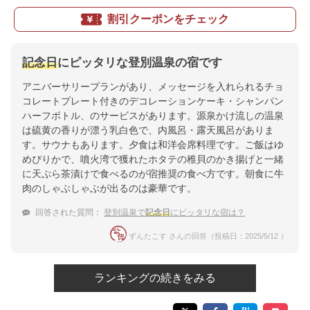
割引クーポンをチェック
記念日
にピッタリな登別温泉の宿です
アニバーサリープランがあり、メッセージを入れられるチョ
コレートプレート付きのデコレーションケーキ・シャンパン
ハーフボトル、のサービスがあります。源泉かけ流しの温泉
は硫黄の香りが漂う乳白色で、内風呂・露天風呂がありま
す。サウナもあります。夕食は和洋会席料理です。ご飯はゆ
めぴりかで、噴火湾で獲れたホタテの稚貝のかき揚げと一緒
に天ぷら茶漬けで食べるのが宿推奨の食べ方です。朝食に牛
肉のしゃぶしゃぶが出るのは豪華です。
回答された質問：
登別温泉で
記念日
にピッタリな宿は？
ずんたこす さんの回答（投稿日：2025/5/12 ）
ランキングの続きをみる