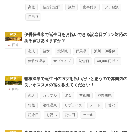
高級
結婚記念日
旅行
食事付き
プチ贅沢
日帰り
伊香保温泉で誕生日をお祝いできる記念日プラン対応の
解決
ある宿はありますか？
30
回答
恋人
彼女
北関東
群馬県
渋川・伊香保
伊香保温泉
サプライズ
記念日
40,000円以下
箱根温泉で誕生日の彼女を祝いたいと思うので雰囲気の
解決
良いオススメの宿を教えてください！
30
回答
恋人
カップル
彼女
首都圏
神奈川県
箱根
箱根温泉
サプライズ
デート
贅沢
記念日
お祝い
誕生日
ケーキ