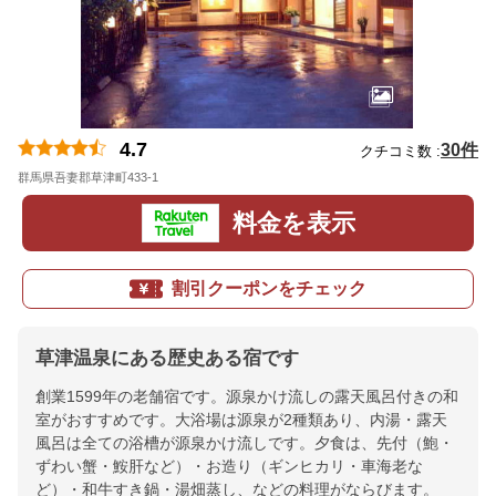
4.7
30件
クチコミ数 :
群馬県吾妻郡草津町433-1
地図
料金を表示
割引クーポンをチェック
草津温泉にある歴史ある宿です
創業1599年の老舗宿です。源泉かけ流しの露天風呂付きの和
室がおすすめです。大浴場は源泉が2種類あり、内湯・露天
風呂は全ての浴槽が源泉かけ流しです。夕食は、先付（鮑・
ずわい蟹・鮟肝など）・お造り（ギンヒカリ・車海老な
ど）・和牛すき鍋・湯畑蒸し、などの料理がならびます。