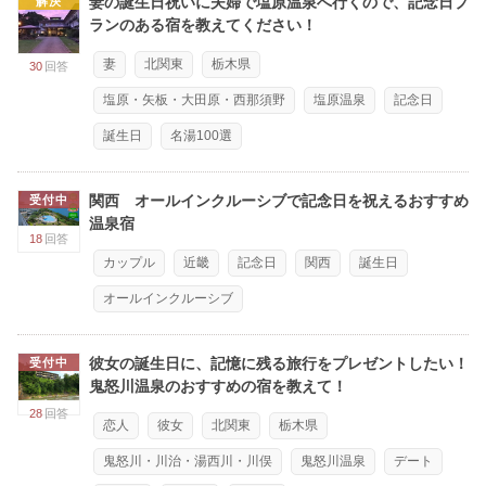
妻の誕生日祝いに夫婦で塩原温泉へ行くので、記念日プ
解決
ランのある宿を教えてください！
妻
北関東
栃木県
30
回答
塩原・矢板・大田原・西那須野
塩原温泉
記念日
誕生日
名湯100選
関西 オールインクルーシブで記念日を祝えるおすすめ
受付中
温泉宿
18
回答
カップル
近畿
記念日
関西
誕生日
オールインクルーシブ
彼女の誕生日に、記憶に残る旅行をプレゼントしたい！
受付中
鬼怒川温泉のおすすめの宿を教えて！
28
回答
恋人
彼女
北関東
栃木県
鬼怒川・川治・湯西川・川俣
鬼怒川温泉
デート