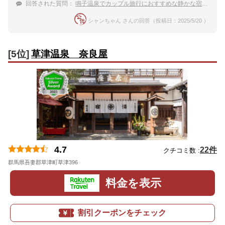
回答された質問：
鳴子温泉でカップル旅行におすすめな静かな宿は？
シャンちゃん さんの回答（投稿日：2025/5/20 ）
[5位]
草津温泉 奈良屋
4.7
22件
クチコミ数 :
群馬県吾妻郡草津町草津396
地図
料金を表示
割引クーポンをチェック