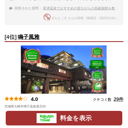
回答された質問：
草津温泉でおすすめの昔ながらの高級旅館を教えて！
ずんたこす さんの回答（投稿日：2025/11/16 ）
[4位]
鳴子風雅
4.0
29件
クチコミ数 :
宮城県大崎市鳴子温泉湯元55
地図
料金を表示