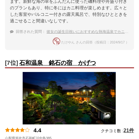
ます。新鮮な海の幸をふんだんに使った磯料理や舟盛り付き
のプランもあり、特に冬にはカニ料理が楽しめます。広々と
した客室やバルコニー付きの露天風呂で、特別なひとときを
過ごせること間違いなしです。
回答された質問：
彼女の誕生日祝いにおすすめな熱海温泉でカニが食べられる高級温泉宿をおしえて！
たけやん さんの回答（投稿日：2024/9/17 ）
[7位]
石和温泉 銘石の宿 かげつ
4.4
21件
クチコミ数 :
山梨県笛吹市石和町川中島385
地図