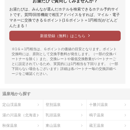
お湯たびで質問してみませんか？
お湯たびは、みんなが選んだホテルを検索できるホテル予約サイ
トです。質問/回答機能で相互アドバイスをすれば、マイル・電子
マネーに交換できるＧポイント(1Ｇポイント＝1円相当)がどんど
んたまる！
新規登録（無料）はこちら
※1Ｇ＝1円相当は、Ｇポイントの価値の目安となります。ポイント
交換時には、原則として交換手数料が発生します。（一部の交換パ
ートナーを除く）また、交換レートや最低交換数量がパートナーご
とに設定されているため、実質的には1円相当を下回ります。（一部
下回らない場合もございます）詳細は各パートナー毎の交換詳細ペ
ージをご確認ください。
温泉地から探す
定山渓温泉
登別温泉
十勝川温泉
湯の川温泉（北海道）
乳頭温泉
鳴子温泉
秋保温泉
東山温泉
蔵王温泉