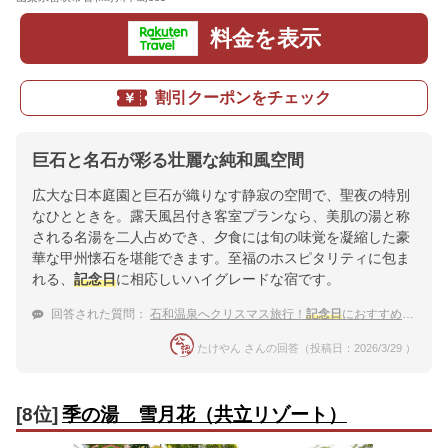
料金を表示
割引クーポンをチェック
巨石と名石が彩る壮麗な純和風空間
広大な日本庭園と巨石が織りなす静寂の空間で、聖夜の特別
なひとときを。露天風呂付き客室プランなら、美肌の湯と称
される名湯を二人占めでき、夕食には旬の味覚を凝縮した豪
華な甲州懐石を堪能できます。至福のホスピタリティに包ま
れる、
記念日
に相応しいハイグレードな宿です。
回答された質問：
石和温泉へクリスマス旅行！
記念日
におすすめのハイグレードな宿
たけやん さんの回答（投稿日：2026/3/29 ）
[8位]
季の湯 雪月花（共立リゾート）