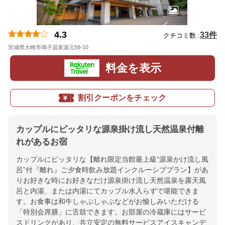
4.3
33件
クチコミ数 :
宮城県大崎市鳴子温泉湯元58-10
地図
料金を表示
割引クーポンをチェック
カップルにピッタリな源泉掛け流し天然温泉付離
れがあるお宿
カップルにピッタリな【離れ限定当館最上級”源泉かけ流し風
呂”付『離れ』ご夕食時飲み放題インクルーシブプラン】があ
りお好きな時にお好きなだけ源泉掛け流し天然温泉を露天風
呂と内湯、または内湯にてカップル水入らずで堪能できま
す。お食事は和牛しゃぶしゃぶなどがお愉しみいただける
「特別会席膳」に舌鼓できます。お部屋の冷蔵庫にはサービ
スドリンクがあり、共立安定の無料サービスアイスキャンデ