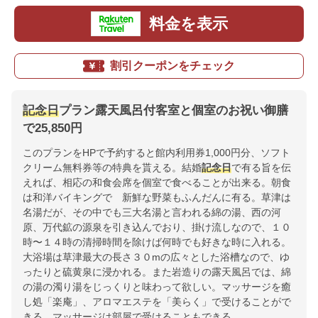
料金を表示
割引クーポンをチェック
記念日
プラン露天風呂付客室と個室のお祝い御膳
で25,850円
このプランをHPで予約すると館内利用券1,000円分、ソフト
クリーム無料券等の特典を貰える。結婚
記念日
で有る旨を伝
えれば、相応の和食会席を個室で食べることが出来る。朝食
は和洋バイキングで 新鮮な野菜もふんだんに有る。草津は
名湯だが、その中でも三大名湯と言われる綿の湯、西の河
原、万代鉱の源泉を引き込んでおり、掛け流しなので、１０
時〜１４時の清掃時間を除けば何時でも好きな時に入れる。
大浴場は草津最大の長さ３０mの広々とした浴槽なので、ゆ
ったりと硫黄泉に浸かれる。また岩造りの露天風呂では、綿
の湯の濁り湯をじっくりと味わって欲しい。マッサージを癒
し処「楽庵」、アロマエステを「美らく」で受けることがで
きる。マッサージは部屋で受けることもできる。