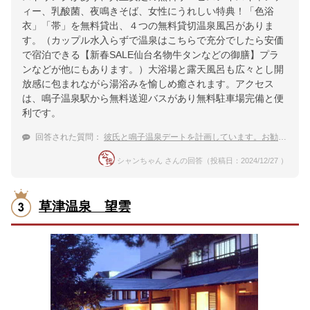
ィー、乳酸菌、夜鳴きそば、女性にうれしい特典！「色浴
衣」「帯」を無料貸出、４つの無料貸切温泉風呂がありま
す。（カップル水入らずで温泉はこちらで充分でしたら安価
で宿泊できる【新春SALE仙台名物牛タンなどの御膳】プラ
ンなどが他にもあります。）大浴場と露天風呂も広々とし開
放感に包まれながら湯浴みを愉しめ癒されます。アクセス
は、鳴子温泉駅から無料送迎バスがあり無料駐車場完備と便
利です。
回答された質問：
彼氏と鳴子温泉デートを計画しています。お勧めの宿はありますか？
シャンちゃん さんの回答（投稿日：2024/12/27 ）
草津温泉 望雲