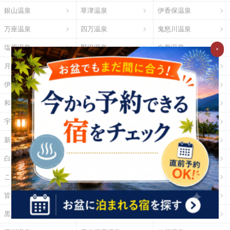
銀山温泉
草津温泉
伊香保温泉
万座温泉
四万温泉
鬼怒川温泉
塩原温泉
野沢温泉
白骨温泉
×
月岡温泉
石和温泉
湯河原温泉
伊東温泉
修善寺温泉
下田温泉（静岡県）
和倉温泉
山中温泉
あわら温泉
宇奈月温泉
下呂温泉
平湯温泉
新穂高温泉
城崎温泉
有馬温泉
白浜温泉
勝浦温泉
道後温泉
こんぴら温泉
三朝温泉
玉造温泉
皆生温泉
湯原温泉
別府温泉
黒川温泉
霧島温泉
酸ヶ湯温泉