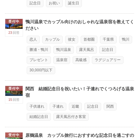
記念日
お祝い
誕生日
鴨川温泉でカップル向けのおしゃれな温泉宿を教えてく
受付中
ださい
23
回答
恋人
カップル
彼女
首都圏
千葉県
鴨川
勝浦・鴨川
鴨川温泉
露天風呂
記念日
プレゼント
温泉宿
高級感
ラグジュアリー
30,000円以下
関西 結婚記念日を祝いたい！子連れでくつろげる温泉
受付中
宿
15
回答
子供連れ
子連れ
近畿
記念日
関西
結婚記念日
露天風呂付き客室
原鶴温泉 カップル旅行におすすめな記念日を過ごすの
受付中