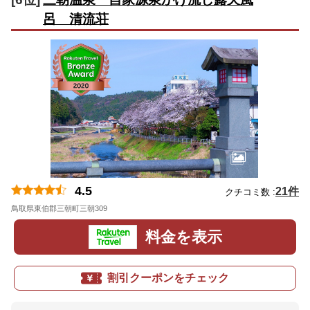
呂 清流荘
4.5
21件
クチコミ数 :
鳥取県東伯郡三朝町三朝309
地図
料金を表示
割引クーポンをチェック