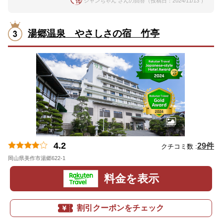
シャンちゃん さんの回答（投稿日：2024/11/13 ）
湯郷温泉 やさしさの宿 竹亭
4.2
29件
クチコミ数 :
岡山県美作市湯郷622-1
地図
料金を表示
割引クーポンをチェック