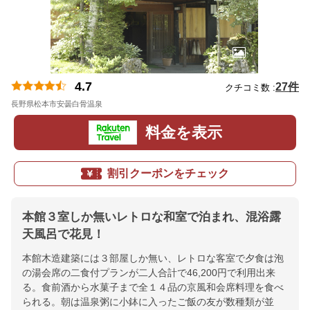
4.7
27件
クチコミ数 :
長野県松本市安曇白骨温泉
地図
料金を表示
割引クーポンをチェック
本館３室しか無いレトロな和室で泊まれ、混浴露
天風呂で花見！
本館木造建築には３部屋しか無い、レトロな客室で夕食は泡
の湯会席の二食付プランが二人合計で46,200円で利用出来
る。食前酒から水菓子まで全１４品の京風和会席料理を食べ
られる。朝は温泉粥に小鉢に入ったご飯の友が数種類が並