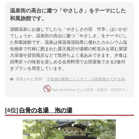
温泉街の高台に建つ「やさしさ」をテーマにした
和風旅館です。
湯郷温泉にお越しでしたら「やさしさの宿 竹亭」はいかが
でしょうか。温泉街の高台に建つ「やさしさ」をテーマにし
た和風旅館です。温泉は保温保湿効果に優れたカルシウム塩
化物泉で竹林に囲まれた露天風呂や湯郷の町並みを望む展望
大浴場や貸切風呂などで気持ちよく湯あみできます。夕食は
四季折々の味覚を楽しめる会席料理でお部屋食できる2食付
きプランを用意しています。
回答された質問：
子供連れ家族にピッタリ！お部屋食ができる湯郷温泉のお宿は？
Natural Science さんの回答（投稿日：2025/2/ 9 ）
[4位]
白骨の名湯 泡の湯