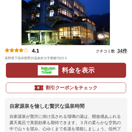
4.1
34件
クチコミ数 :
長野県下高井郡野沢温泉村大字豊郷7923-3
地図
料金を表示
割引クーポンをチェック
自家源泉を愉しむ贅沢な温泉時間
自家源泉が贅沢に掛け流される瑠璃の湯は、開放感あふれる
露天風呂で美肌効果も期待できます。３月の柔らかな空気の
中で山々を望み、心ゆくまで名湯を堪能しましょう。信州プ