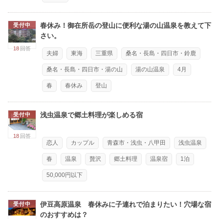
春休み！御在所岳の登山に便利な湯の山温泉を教えて下
受付中
さい。
18
回答
夫婦
東海
三重県
桑名・長島・四日市・鈴鹿
桑名・長島・四日市・湯の山
湯の山温泉
4月
春
春休み
登山
浅虫温泉で郷土料理が楽しめる宿
受付中
18
回答
恋人
カップル
青森市・浅虫・八甲田
浅虫温泉
春
温泉
贅沢
郷土料理
温泉宿
1泊
50,000円以下
伊豆高原温泉 春休みに子連れで泊まりたい！穴場な宿
受付中
のおすすめは？