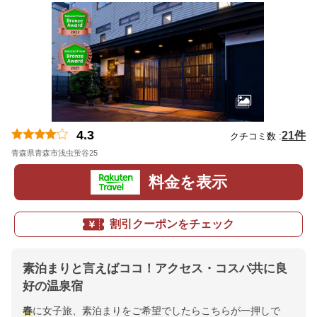
4.3
21件
クチコミ数 :
青森県青森市浅虫蛍谷25
地図
料金を表示
割引クーポンをチェック
素泊まりと言えばココ！アクセス・コスパ共に良
好の温泉宿
春
に女子旅、素泊まりをご希望でしたらこちらが一押しで