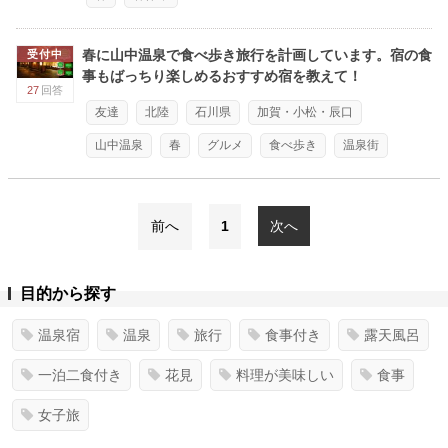
春に山中温泉で食べ歩き旅行を計画しています。宿の食
受付中
事もばっちり楽しめるおすすめ宿を教えて！
27
回答
友達
北陸
石川県
加賀・小松・辰口
山中温泉
春
グルメ
食べ歩き
温泉街
前へ
1
次へ
目的から探す
温泉宿
温泉
旅行
食事付き
露天風呂
一泊二食付き
花見
料理が美味しい
食事
女子旅