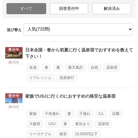
すべて
回答受付中
解決済み
並び替え
日本全国・春から初夏に行く温泉宿でおすすめを教えて
受付中
下さい！
25
回答
友達
春
夏
露天風呂
自然
温泉宿
リフレッシュ
温泉旅行
家族でUSJに行くのにおすすめの格安な温泉宿
受付中
29
回答
家族
子供連れ
妻
子連れ
3人
近畿
大阪府
USJ
春
素泊まり
温泉宿
リーズナブル
格安
10,000円以下