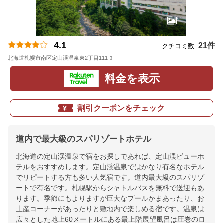
4.1
21件
クチコミ数 :
北海道札幌市南区定山渓温泉東2丁目111-3
地図
料金を表示
割引クーポンをチェック
道内で最大級のスパリゾートホテル
北海道の定山渓温泉で宿をお探しであれば、定山渓ビューホ
テルをおすすめします。定山渓温泉ではかなり有名なホテル
でリピートする方も多い人気宿です。道内最大級のスパリゾ
ートで有名です。札幌駅からシャトルバスを無料で送迎もあ
ります。季節にもよりますが巨大なプールかまあったり、お
土産コーナーがあったりと敷地内で楽しめる宿です。温泉は
広々とした地上60メートルにある最上階展望風呂は圧巻のロ