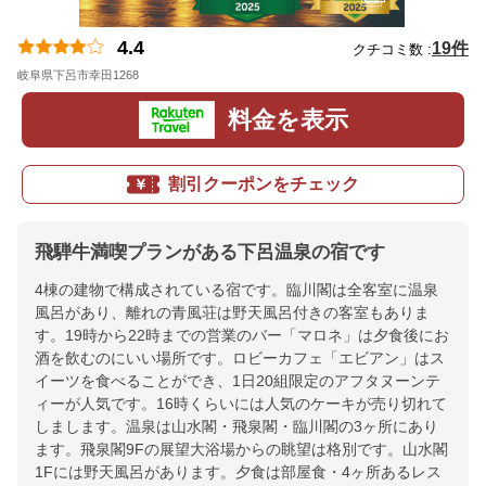
4.4
19件
クチコミ数 :
岐阜県下呂市幸田1268
地図
料金を表示
割引クーポンをチェック
飛騨牛満喫プランがある下呂温泉の宿です
4棟の建物で構成されている宿です。臨川閣は全客室に温泉
風呂があり、離れの青風荘は野天風呂付きの客室もありま
す。19時から22時までの営業のバー「マロネ」は夕食後にお
酒を飲むのにいい場所です。ロビーカフェ「エビアン」はス
イーツを食べることができ、1日20組限定のアフタヌーンテ
ィーが人気です。16時くらいには人気のケーキが売り切れて
しまします。温泉は山水閣・飛泉閣・臨川閣の3ヶ所にあり
ます。飛泉閣9Fの展望大浴場からの眺望は格別です。山水閣
1Fには野天風呂があります。夕食は部屋食・4ヶ所あるレス