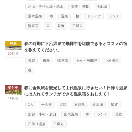
津山・美作三湯・蒜山
美作・湯郷
津山城
湯郷温泉
春
温泉
桜
ドライブ
ランチ
温泉宿
車
昼食
日帰り
春の時期に下呂温泉で飛騨牛を堪能できるオススメの宿
解決
を教えてください。
30
回答
夫婦
東海
岐阜県
下呂・南飛騨
下呂温泉
春
春に金沢城を観光して山代温泉に行きたい！日帰り温泉
受付中
には入れてランチができる温泉宿をおしえて！
14
回答
1人
一人旅
北陸
石川県
金沢城
加賀
加賀・小松・辰口
山代温泉
春
ランチ
昼食
日帰り温泉
日帰り