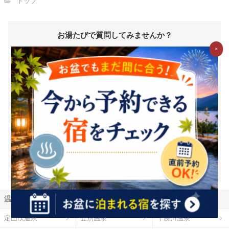
トップ
お湯たびで質問してみませんか？
お湯たびは、みんなが選んだホテルを検索できるホテル予約サイ
×
トです。質問/回答機能で相互アドバイスをすれば、マイル・電子
マネーに交換できるＧポイント(1Ｇポイント＝1円相当)がどんど
んたまる！
新規登録（無料）はこちら
※1Ｇ＝1円相当は、Ｇポイントの価値の目安となります。ポイント
交換時には、原則として交換手数料が発生します。（一部の交換パ
ートナーを除く）また、交換レートや最低交換数量がパートナーご
とに設定されているため、実質的には1円相当を下回ります。（一部
下回らない場合もございます）詳細は各パートナー毎の交換詳細ペ
ージをご確認ください。
温泉地から探す
定山渓温泉
登別温泉
十勝川温泉