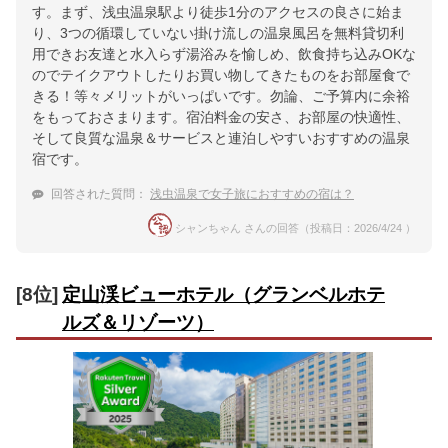
す。まず、浅虫温泉駅より徒歩1分のアクセスの良さに始ま
り、3つの循環していない掛け流しの温泉風呂を無料貸切利
用できお友達と水入らず湯浴みを愉しめ、飲食持ち込みOKな
のでテイクアウトしたりお買い物してきたものをお部屋食で
きる！等々メリットがいっぱいです。勿論、ご予算内に余裕
をもっておさまります。宿泊料金の安さ、お部屋の快適性、
そして良質な温泉＆サービスと連泊しやすいおすすめの温泉
宿です。
回答された質問：
浅虫温泉で女子旅におすすめの宿は？
シャンちゃん さんの回答（投稿日：2026/4/24 ）
[8位]
定山渓ビューホテル（グランベルホテ
ルズ＆リゾーツ）