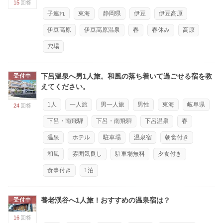
15
回答
子連れ
東海
静岡県
伊豆
伊豆高原
伊豆高原
伊豆高原温泉
春
春休み
高原
穴場
下呂温泉へ男1人旅。和風の落ち着いて過ごせる宿を教
受付中
えてください。
1人
一人旅
男一人旅
男性
東海
岐阜県
24
回答
下呂・南飛騨
下呂・南飛騨
下呂温泉
春
温泉
ホテル
駐車場
温泉宿
朝食付き
和風
雰囲気良し
駐車場無料
夕食付き
食事付き
1泊
養老渓谷へ1人旅！おすすめの温泉宿は？
受付中
16
回答