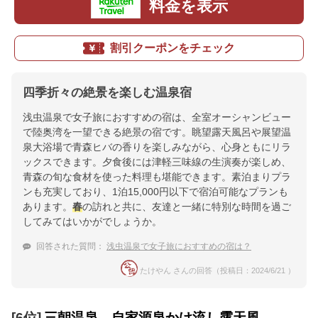
料金を表示
割引クーポンをチェック
四季折々の絶景を楽しむ温泉宿
浅虫温泉で女子旅におすすめの宿は、全室オーシャンビュー
で陸奥湾を一望できる絶景の宿です。眺望露天風呂や展望温
泉大浴場で青森ヒバの香りを楽しみながら、心身ともにリラ
ックスできます。夕食後には津軽三味線の生演奏が楽しめ、
青森の旬な食材を使った料理も堪能できます。素泊まりプラ
ンも充実しており、1泊15,000円以下で宿泊可能なプランも
あります。
春
の訪れと共に、友達と一緒に特別な時間を過ご
してみてはいかがでしょうか。
回答された質問：
浅虫温泉で女子旅におすすめの宿は？
たけやん さんの回答（投稿日：2024/6/21 ）
[6位]
三朝温泉 自家源泉かけ流し露天風