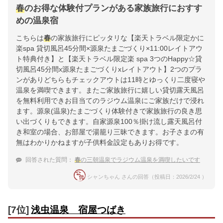
春
のお得な体験付プランがある家族旅行におすす
めの温泉宿
こちらは
春
の家族旅行にピッタリな【楽天トラベル限定かに
楽spa 貸切風呂45分間×源泉たまごづくり×11:00レイトアウ
ト特典付き】と【楽天トラベル限定楽 spa 3つのHappy☆貸
切風呂45分間x源泉たまごづくりxレイトアウト】2つのプラ
ンがありどちらもチェックアウトは11時とゆっくり二度寝や
温泉を満喫できます。またご家族旅行に嬉しい貸切露天風呂
を無料利用できお目当てのラジウム温泉にご家族だけで浸れ
ます。源泉(温泉)たまごづくり体験付きで家族旅行の良き思
い出づくりもできます。自家源泉100％掛け流し露天風呂付
き和室の場合、お部屋で湯籠り三昧できます。お子さまの有
無はわかりかねますが子供料金設定もありお得です。
回答された質問：
春
の三朝温泉でラジウム温泉を満喫したいです
シャンちゃん さんの回答（投稿日：2026/2/24 ）
[7位]
浅虫温泉 宿屋つばき