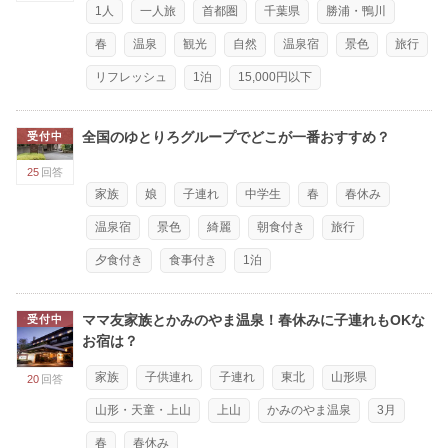
1人
一人旅
首都圏
千葉県
勝浦・鴨川
春
温泉
観光
自然
温泉宿
景色
旅行
リフレッシュ
1泊
15,000円以下
全国のゆとりろグループでどこが一番おすすめ？
受付中
25
回答
家族
娘
子連れ
中学生
春
春休み
温泉宿
景色
綺麗
朝食付き
旅行
夕食付き
食事付き
1泊
ママ友家族とかみのやま温泉！春休みに子連れもOKな
受付中
お宿は？
家族
子供連れ
子連れ
東北
山形県
20
回答
山形・天童・上山
上山
かみのやま温泉
3月
春
春休み