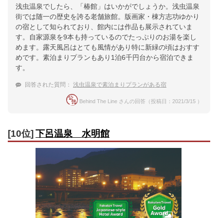
浅虫温泉でしたら、「椿館」はいかがでしょうか。浅虫温泉
街では随一の歴史を誇る老舗旅館。版画家・棟方志功ゆかり
の宿として知られており、館内には作品も展示されていま
す。自家源泉を9本も持っているのでたっぷりのお湯を楽し
めます。露天風呂はとても風情があり特に新緑の頃はおすす
めです。素泊まりプランもあり1泊6千円台から宿泊できま
す。
回答された質問：
浅虫温泉で素泊まりプランがある宿
Behind The Line さんの回答（投稿日：2021/3/15 ）
[10位]
下呂温泉 水明館