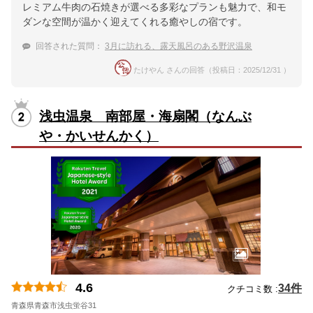
レミアム牛肉の石焼きが選べる多彩なプランも魅力で、和モ
ダンな空間が温かく迎えてくれる癒やしの宿です。
回答された質問：
3月に訪れる、露天風呂のある野沢温泉
たけやん さんの回答（投稿日：2025/12/31 ）
浅虫温泉 南部屋・海扇閣（なんぶ
や・かいせんかく）
4.6
34件
クチコミ数 :
青森県青森市浅虫蛍谷31
地図