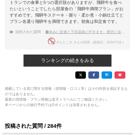
トランでの食事と5つの選択肢がありますが、飛騨牛を食べ
たいということでしたら部屋食の「飛騨牛満喫プラン」がお
すすめです。飛騨牛ステーキ・握り・柔か煮・小鍋仕立てと
プラン名通り飛騨牛を満喫できます。朝食は和定食です。
回答された質問：
春
休みに友達と下呂温泉に行きます。贅沢に会席料理を食べられるオススメの宿を教えてください。
ずんたこす さんの回答（投稿日：2024/7/19 ）
ランキングの続きをみる
掲載している宿に関する情報（宿情報・口コミ等）はその内容を保証するも
のではありません。
最新の宿情報・プラン情報は楽天トラベルにてご確認ください。
本ページからの旅行予約ではGポイントは加算されません。
投稿された質問 / 284件