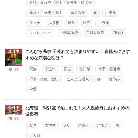
蓼科・白樺湖・車山・女神湖・姫木平
蓼科・白樺湖・車山
蓼科温泉
春
ホテル
ランチ
温泉宿
昼食
旅行
ご褒美
リフレッシュ
ご褒美旅行
日帰り温泉
日帰り
こんぴら温泉 子連れでも泊まりやすい！春休みにおす
受付中
すめな穴場な宿は？
家族
子連れ
四国
香川県
琴平・善通寺
12
回答
琴平・丸亀・坂出
こんぴら温泉
春
春休み
穴場
北海道 5名1室で泊まれる！大人数旅行におすすめの
受付中
温泉宿
26
回答
友達
大学生
5人
北海道
北海道
春
大人数