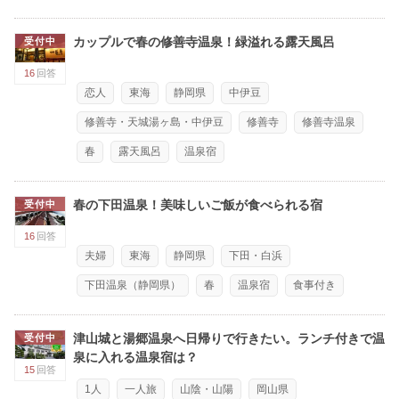
カップルで春の修善寺温泉！緑溢れる露天風呂
受付中
16
回答
恋人
東海
静岡県
中伊豆
修善寺・天城湯ヶ島・中伊豆
修善寺
修善寺温泉
春
露天風呂
温泉宿
春の下田温泉！美味しいご飯が食べられる宿
受付中
16
回答
夫婦
東海
静岡県
下田・白浜
下田温泉（静岡県）
春
温泉宿
食事付き
津山城と湯郷温泉へ日帰りで行きたい。ランチ付きで温
受付中
泉に入れる温泉宿は？
15
回答
1人
一人旅
山陰・山陽
岡山県