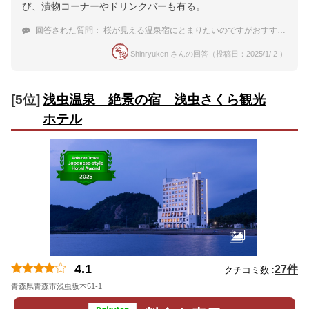
び、漬物コーナーやドリンクバーも有る。
回答された質問：
桜が見える温泉宿にとまりたいのですがおすすめはありますか？
Shinryuken さんの回答（投稿日：2025/1/ 2 ）
[5位]
浅虫温泉 絶景の宿 浅虫さくら観光
ホテル
4.1
27件
クチコミ数 :
青森県青森市浅虫坂本51-1
地図