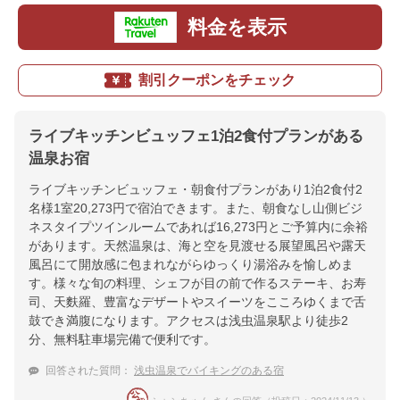
料金を表示
割引クーポンをチェック
ライブキッチンビュッフェ1泊2食付プランがある
温泉お宿
ライブキッチンビュッフェ・朝食付プランがあり1泊2食付2
名様1室20,273円で宿泊できます。また、朝食なし山側ビジ
ネスタイプツインルームであれば16,273円とご予算内に余裕
があります。天然温泉は、海と空を見渡せる展望風呂や露天
風呂にて開放感に包まれながらゆっくり湯浴みを愉しめま
す。様々な旬の料理、シェフが目の前で作るステーキ、お寿
司、天麩羅、豊富なデザートやスイーツをこころゆくまで舌
鼓でき満腹になります。アクセスは浅虫温泉駅より徒歩2
分、無料駐車場完備で便利です。
回答された質問：
浅虫温泉でバイキングのある宿