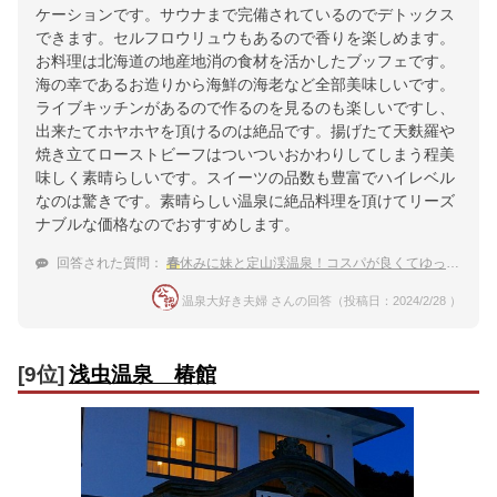
ケーションです。サウナまで完備されているのでデトックス
できます。セルフロウリュウもあるので香りを楽しめます。
お料理は北海道の地産地消の食材を活かしたブッフェです。
海の幸であるお造りから海鮮の海老など全部美味しいです。
ライブキッチンがあるので作るのを見るのも楽しいですし、
出来たてホヤホヤを頂けるのは絶品です。揚げたて天麩羅や
焼き立てローストビーフはついついおかわりしてしまう程美
味しく素晴らしいです。スイーツの品数も豊富でハイレベル
なのは驚きです。素晴らしい温泉に絶品料理を頂けてリーズ
ナブルな価格なのでおすすめします。
回答された質問：
春
休みに妹と定山渓温泉！コスパが良くてゆっくりできる温泉宿は？
温泉大好き夫婦 さんの回答（投稿日：2024/2/28 ）
[9位]
浅虫温泉 椿館