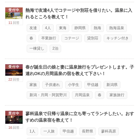
熱海で友達4人でコテージや別荘を借りたい。温泉に入
受付中
れるところを教えて！
11
回答
友達
4人
東海
静岡県
熱海
熱海温泉
春
卒業旅行
コテージ
貸別荘
キッチン付き
一棟貸し
2泊
春が誕生日の娘と妻に温泉旅行をプレゼントします。子
受付中
連れOKの月岡温泉の宿を教えて下さい！
22
回答
家族
子供連れ
小学生
甲信越
新潟県
新潟・月岡・阿賀野川
月岡温泉
春
家族旅行
蓼科温泉で日帰り温泉に立ち寄ってランチしたい。おす
受付中
すめの温泉宿を教えて！
16
回答
1人
一人旅
甲信越
長野県
蓼科高原