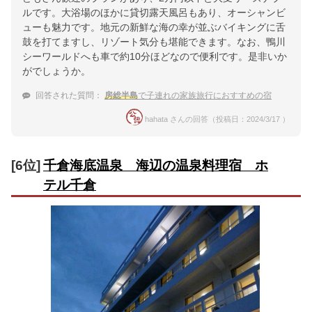
ルです。大浴場のほかに貸切露天風呂もあり、オーシャンビ
ューも魅力です。地元の新鮮な海の幸が並ぶバイキングに舌
鼓を打てますし、リゾート気分も堪能できます。なお、鴨川
シーワールドへも車で約10分ほどなので便利です。是非いか
がでしょうか。
回答された質問：
房総半島
で子連れの家族旅行におすすめの宿
hahata さんの回答（投稿日：2024/3/17 ）
[6位]
千倉海底温泉 海辺の温泉料理宿 ホ
テル千倉