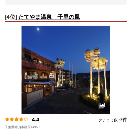
[4位]
たてやま温泉 千里の風
4.4
7件
クチコミ数 :
千葉県館山市藤原1495-1
地図