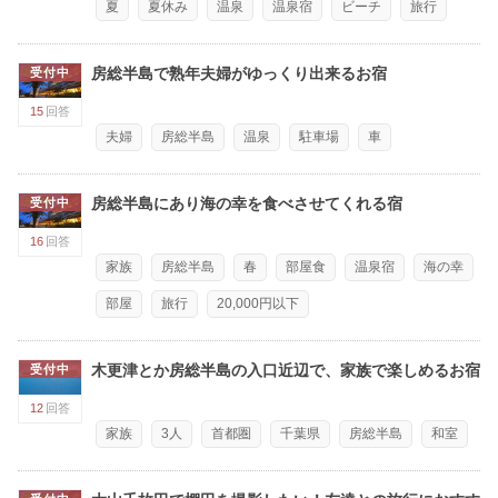
夏
夏休み
温泉
温泉宿
ビーチ
旅行
房総半島で熟年夫婦がゆっくり出来るお宿
受付中
15
回答
夫婦
房総半島
温泉
駐車場
車
房総半島にあり海の幸を食べさせてくれる宿
受付中
16
回答
家族
房総半島
春
部屋食
温泉宿
海の幸
部屋
旅行
20,000円以下
木更津とか房総半島の入口近辺で、家族で楽しめるお宿
受付中
12
回答
家族
3人
首都圏
千葉県
房総半島
和室