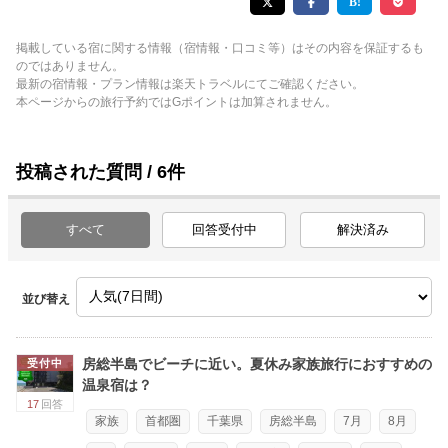
掲載している宿に関する情報（宿情報・口コミ等）はその内容を保証するも
のではありません。
最新の宿情報・プラン情報は楽天トラベルにてご確認ください。
本ページからの旅行予約ではGポイントは加算されません。
投稿された質問 / 6件
すべて
回答受付中
解決済み
並び替え
房総半島でビーチに近い。夏休み家族旅行におすすめの
受付中
温泉宿は？
17
回答
家族
首都圏
千葉県
房総半島
7月
8月