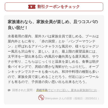
割引クーポンをチェック
家族連れなら、家族全員が楽しめ、且つコスパの
良い宿だ！
水着着用の屋内、屋外スパは家族全員で楽しめる。プールは
屋内外ともに有り、「赤の洞窟」とか「バンブーマウンテ
ン」と呼ばれるアドベンチャラスな風呂や、様々なジャグジ
ー風呂も沢山有り、楽しい。また、最上階の展望温泉には、
太平洋を一望出来る広い内風呂や趣向異なる露天風呂、サウ
ナが有り、こちらはじっくりと温泉を楽しめる。食事は朝夕
食バイキングで、房総の豊かな海鮮がたっぷりだし、オープ
ンキッチンでステーキも食べられ、和洋中料理の種類も多い
ので、家族全員で楽しめることだろう。付近にはシーワール
ドも有るので、子供達の良い思い出も出来るだろう。
回答された質問：
房総半島
でビーチに近い。夏休み家族旅行におすすめの温泉宿は？
Shinryuken さんの回答（投稿日：2023/5/11 ）