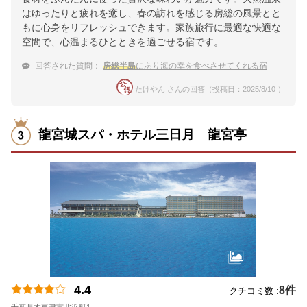
はゆったりと疲れを癒し、春の訪れを感じる房総の風景とと
もに心身をリフレッシュできます。家族旅行に最適な快適な
空間で、心温まるひとときを過ごせる宿です。
回答された質問：
房総半島
にあり海の幸を食べさせてくれる宿
たけやん さんの回答（投稿日：2025/8/10 ）
龍宮城スパ・ホテル三日月 龍宮亭
4.4
8件
クチコミ数 :