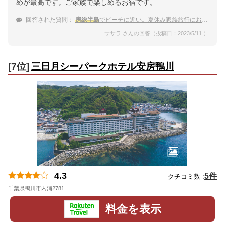
めが最高です。ご家族で楽しめるお宿です。
回答された質問：
房総半島
でビーチに近い。夏休み家族旅行におすすめの温泉宿は？
ササラ さんの回答（投稿日：2023/5/11 ）
[7位]
三日月シーパークホテル安房鴨川
4.3
5件
クチコミ数 :
千葉県鴨川市内浦2781
地図
料金を表示