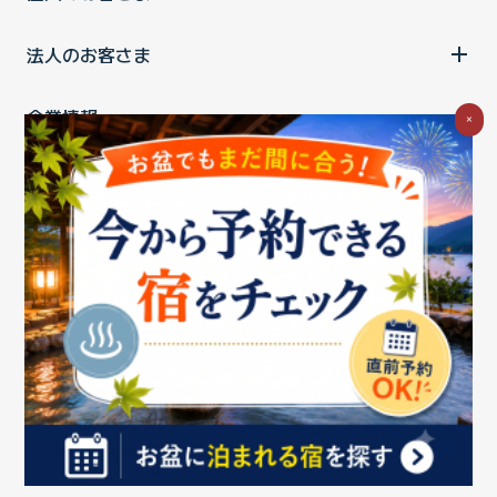
法人のお客さま
企業情報
×
ご利用中の方
お問い合わせ
消費税の表示
ウェブアクセシビリティの取り組み
個人情報保護ポリシー
プライバシーポータル
Cookieポリシー
特定商取引法に基づく表記
情報セキュリティ基本方針
商標について
BIGLOBEトップ
Copyright ©BIGLOBE Inc.
2026.
All rights reserved.