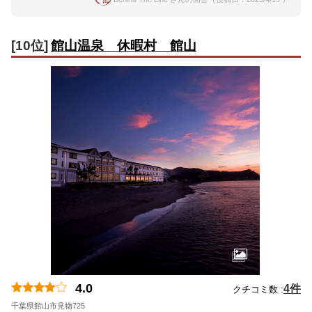
[10位]
館山温泉 休暇村 館山
4.0
4件
クチコミ数 :
千葉県館山市見物725
地図