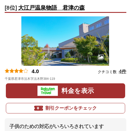
[8位]
大江戸温泉物語 君津の森
4.0
4件
クチコミ数 :
千葉県君津市法木字法木野384-119
地図
料金を表示
割引クーポンをチェック
子供のための対応がいろいろされています