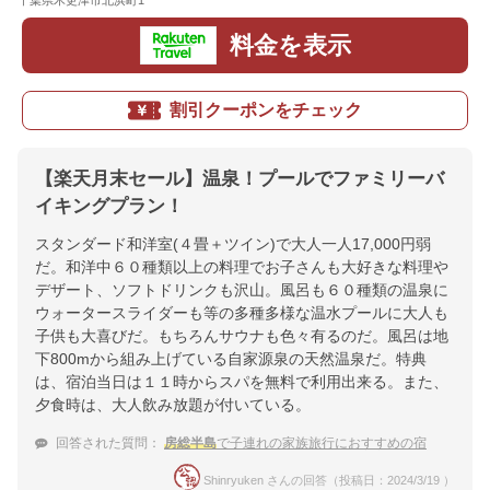
千葉県木更津市北浜町1
地図
料金を表示
割引クーポンをチェック
【楽天月末セール】温泉！プールでファミリーバ
イキングプラン！
スタンダード和洋室(４畳＋ツイン)で大人一人17,000円弱
だ。和洋中６０種類以上の料理でお子さんも大好きな料理や
デザート、ソフトドリンクも沢山。風呂も６０種類の温泉に
ウォータースライダーも等の多種多様な温水プールに大人も
子供も大喜びだ。もちろんサウナも色々有るのだ。風呂は地
下800mから組み上げている自家源泉の天然温泉だ。特典
は、宿泊当日は１１時からスパを無料で利用出来る。また、
夕食時は、大人飲み放題が付いている。
回答された質問：
房総半島
で子連れの家族旅行におすすめの宿
Shinryuken さんの回答（投稿日：2024/3/19 ）