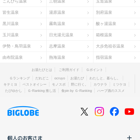
こんぴら温泉
三朝温泉
玉造温泉
皆生温泉
湯原温泉
別府温泉
黒川温泉
霧島温泉
酸ヶ湯温泉
玉川温泉
日光湯元温泉
箱根温泉
伊勢・鳥羽温泉
志摩温泉
大歩危祖谷温泉
由布院温泉
熱海温泉
指宿温泉
お湯たびとは
ご利用ガイド
Ｇポイント
Ｇランキング
だれどこ
ocruyo
お湯たび
わたしと、暮らし。
キテミヨ
ベストオイシー
モノスポ
野に行く。
カウナラ
ミツケヨ
たびゆかし
Ｇ-Ranking 推し活
食pin by Ｇ-Ranking
ハーブ酒のススメ
個人のお客さま