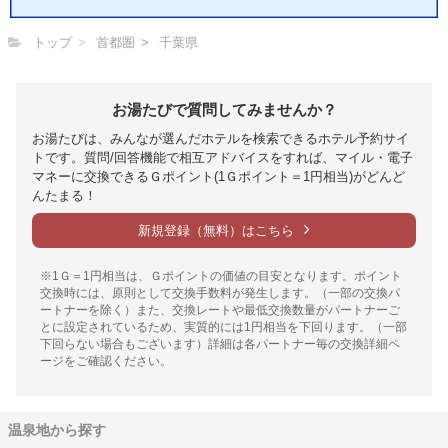
トップ
首都圏
千葉県
お湯たびで質問してみませんか？
お湯たびは、みんなが選んだホテルを検索できるホテル予約サイ
トです。質問/回答機能で相互アドバイスをすれば、マイル・電子
マネーに交換できるＧポイント(1Ｇポイント＝1円相当)がどんど
んたまる！
新規登録（無料）はこちら
※1Ｇ＝1円相当は、Ｇポイントの価値の目安となります。ポイント
交換時には、原則として交換手数料が発生します。（一部の交換パ
ートナーを除く）また、交換レートや最低交換数量がパートナーご
とに設定されているため、実質的には1円相当を下回ります。（一部
下回らない場合もございます）詳細は各パートナー毎の交換詳細ペ
ージをご確認ください。
温泉地から探す