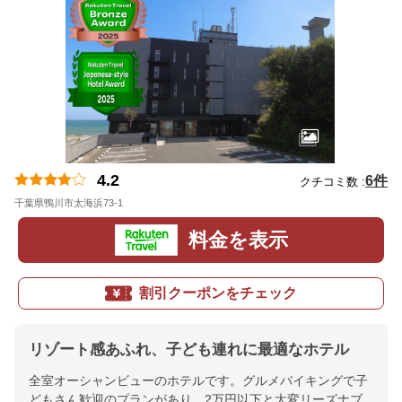
4.2
6件
クチコミ数 :
千葉県鴨川市太海浜73-1
地図
料金を表示
割引クーポンをチェック
リゾート感あふれ、子ども連れに最適なホテル
全室オーシャンビューのホテルです。グルメバイキングで子
どもさん歓迎のプランがあり、2万円以下と大変リーズナブ