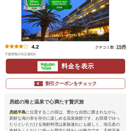
4.2
15件
クチコミ数 :
千葉県鴨川市広場820
地図
料金を表示
割引クーポンをチェック
房総の海と温泉で心満たす贅沢旅
房総半島
に位置するこの宿は、豊かな自然に囲まれながら、
新鮮な海の幸を存分に楽しめる温泉旅館です。お部屋でゆっ
たりといただける海鮮料理は家族連れにも嬉しく、地元産の
食材をふんだんに使った贅沢な味わいが魅力です。天然温泉