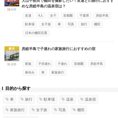
大山千枚田で棚田を撮影したい！友達との旅行におすす
受付中
めな房総半島の温泉宿は？
18
回答
友達
4人
女子
首都圏
千葉県
房総半島
駐車場
女子旅
車
写真
旅行
棚田
日本の棚田百選
房総半島で子連れの家族旅行におすすめの宿
解決
家族
子供連れ
子連れ
首都圏
房総半島
31
回答
春休み
車
家族旅行
目的から探す
車
旅行
駐車場
温泉
温泉宿
家族旅行
女子旅
写真
棚田