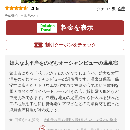
4.5
4件
クチコミ数 :
千葉県館山市塩見233-4
地図
料金を表示
割引クーポンをチェック
雄大な太平洋をのぞむオーシャンビューの温泉宿
館山市にある「花しぶき」はいかがでしょうか。雄大な太平
洋をのぞむオーシャンビューの温泉宿です。温泉は保温・保
湿性に富んだナトリウム塩化物泉で潮風が心地よい開放的な
露天風呂やプライベートルーム付きの広い貸切露天風呂など
で湯あみできます。料理は地元の定置網から仕入れる獲れた
ての地魚を中心に伊勢海老やアワビなどの高級食材を使った
海鮮会席料理が味わえます。
回答された質問：
大山千枚田で棚田を撮影したい！友達との旅行におすすめな
Behind The Line さんの回答（投稿日：2023/4/19 ）