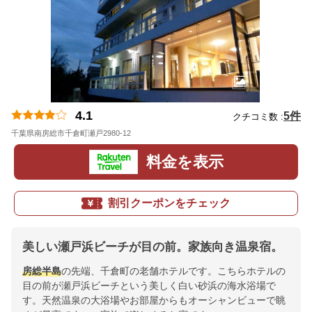
4.1
5件
クチコミ数 :
千葉県南房総市千倉町瀬戸2980-12
地図
料金を表示
割引クーポンをチェック
美しい瀬戸浜ビーチが目の前。家族向き温泉宿。
房総半島
の先端、千倉町の老舗ホテルです。こちらホテルの
目の前が瀬戸浜ビーチという美しく白い砂浜の海水浴場で
す。天然温泉の大浴場やお部屋からもオーシャンビューで眺