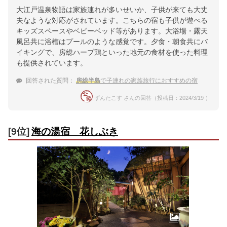
大江戸温泉物語は家族連れが多いせいか、子供が来ても大丈
夫なような対応がされています。こちらの宿も子供が遊べる
キッズスペースやベビーベッド等があります。大浴場・露天
風呂共に浴槽はプールのような感覚です。夕食・朝食共にバ
イキングで、房総ハーブ鶏といった地元の食材を使った料理
も提供されています。
回答された質問：
房総半島
で子連れの家族旅行におすすめの宿
ずんたこす さんの回答（投稿日：2024/3/19 ）
[9位]
海の湯宿 花しぶき