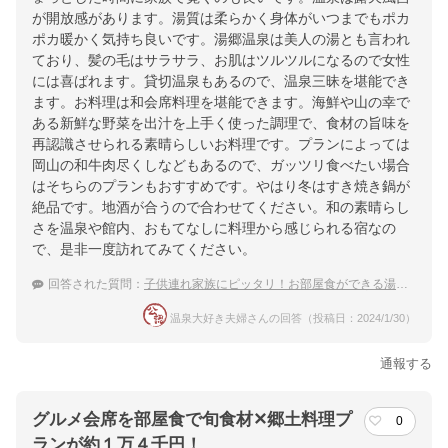
が開放感があります。湯質は柔らかく身体がいつまでもポカ
ポカ暖かく気持ち良いです。湯郷温泉は美人の湯とも言われ
ており、髪の毛はサラサラ、お肌はツルツルになるので女性
には喜ばれます。貸切温泉もあるので、温泉三昧を堪能でき
ます。お料理は和会席料理を堪能できます。海鮮や山の幸で
ある新鮮な野菜を出汁を上手く使った調理で、食材の旨味を
再認識させられる素晴らしいお料理です。プランによっては
岡山の和牛肉尽くしなどもあるので、ガッツリ食べたい場合
はそちらのプランもおすすめです。やはり冬はすき焼き鍋が
絶品です。地酒が合うので合わせてください。和の素晴らし
さを温泉や館内、おもてなしに料理から感じられる宿なの
で、是非一度訪れてみてください。
回答された質問：
子供連れ家族にピッタリ！お部屋食ができる湯郷温泉のお宿は？
温泉大好き夫婦さんの回答（投稿日：2024/1/30）
通報する
グルメ会席を部屋食で旬食材✕郷土料理プ
0
ランが約１万４千円！