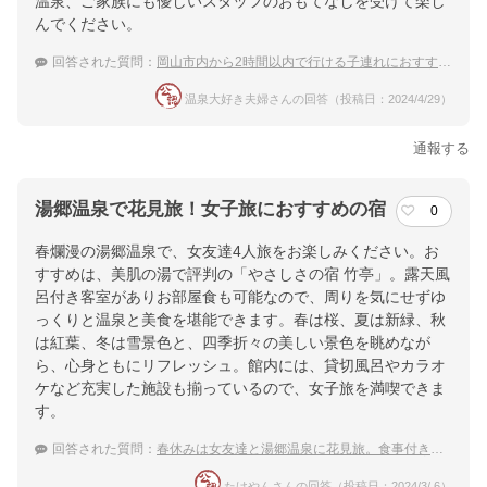
温泉、ご家族にも優しいスタッフのおもてなしを受けて楽し
んでください。
回答された質問：
岡山市内から2時間以内で行ける子連れにおすすめの温泉宿
温泉大好き夫婦さんの回答（投稿日：2024/4/29）
通報する
湯郷温泉で花見旅！女子旅におすすめの宿
0
春爛漫の湯郷温泉で、女友達4人旅をお楽しみください。お
すすめは、美肌の湯で評判の「やさしさの宿 竹亭」。露天風
呂付き客室がありお部屋食も可能なので、周りを気にせずゆ
っくりと温泉と美食を堪能できます。春は桜、夏は新緑、秋
は紅葉、冬は雪景色と、四季折々の美しい景色を眺めなが
ら、心身ともにリフレッシュ。館内には、貸切風呂やカラオ
ケなど充実した施設も揃っているので、女子旅を満喫できま
す。
回答された質問：
春休みは女友達と湯郷温泉に花見旅。食事付きのおすすめの宿は？
たけやんさんの回答（投稿日：2024/3/ 6）