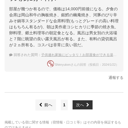
部屋が幾つか有るので、価格は14,000円前後になる。夕食の
会席は岡山和牛の胸板焼き、銀鱈の幽庵焼き、河豚のぴり辛
みそ鍋等スタンダードな会席料理(もっとグレードの高い料理
はもちろん有るが)、朝は美作産コシヒカリに季節の焼き魚、
卵料理、郷土料理等の朝定食となる。風呂は男女別の大浴場
と７階に眺望の良い露天風呂が有る。また、有料の貸切風呂
が２ヵ所有る。コスパは非常に良い宿だ。
回答された質問：
子供連れ家族にピッタリ！お部屋食ができる湯郷温泉のお宿は？
Shinryukenさんの回答（投稿日：2024/1/22）
通報する
前へ
1
次へ
掲載している宿に関する情報（宿情報・口コミ等）はその内容を保証するも
のではありません。