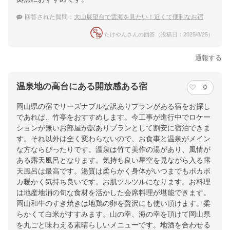
回答された質問：
大山展望台で雲海を見たい！近くて便利なお宿
たけやんさんの回答（投稿日：2025/8/25）
通報する
温泉地の高台にある開放感ある宿
0
岡山県の宿でリーズナブルな訳ありプランがある宿をお探し
であれば、竹亭をおすすめします。今工事が進行中でロケー
ションが無いお部屋が訳ありプランとして割安に宿泊できま
す。それ以外は全く変わらないので、お食事と温泉がメイン
な方ならぴったりです。温泉は竹て美作の湯があり、風情が
ある露天風呂となります。気持ち良い星空を見ながら入る露
天風呂は最高です。湯質は柔らかく身体がいつまでもポカポ
カ暖かく気持ち良いです。お肌ツルツルになります。お料理
は地産地消の旬な食材を活かした会席料理が堪能できます。
岡山和牛のすき焼きは地鶏の卵を贅沢にも使い頂けます。柔
らかくて白米がすすみます。山の幸、海の幸を頂けて岡山県
を丸ごと味わえる素晴らしいメニューです。地酒を合わせる