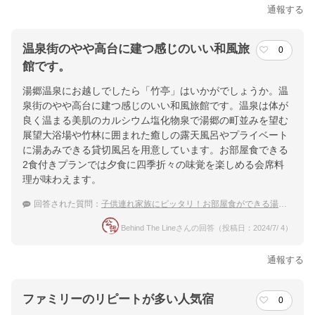
通報する
温泉街のやや高台に建つ感じのいい和風旅
0
館です。
湯郷温泉にお越しでしたら「竹亭」はいかがでしょうか。温
泉街のやや高台に建つ感じのいい和風旅館です。温泉は体が
良く温まる美肌のカルシウム塩化物泉で湯郷の町並みを望む
展望大浴場や竹林に囲まれた癒しの露天風呂やプライベート
に湯あみできる貸切風呂を用意しています。お部屋食できる
2食付きプランでは夕食に四季折々の味覚を楽しめる会席料
理が味わえます。
回答された質問：
子供連れ家族にピッタリ！お部屋食ができる湯郷温泉のお宿は？
Behind The Lineさんの回答（投稿日：2024/7/ 4）
通報する
ファミリーのリピートが多い人気宿
0