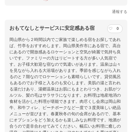
通報する
おもてなしとサービスに安定感ある宿
0
岡山県から２時間以内でご家族で楽しめる宿をお探しであれ
ば、竹亭をおすすめします。岡山県美作市にある宿で、高台
にあるので開放感あるロケーションと空気が綺麗で気持ち良
いです。ファミリーの方はリピートする方が多い人気宿で
す。お子様大歓迎な宿なので気遣いがあります。温泉は山々
を見ながら入れる大浴場があります。季節を感じながら入れ
るのと７階なのでロケーションも素晴らしいです。貸切風呂
もあるのでお子様と入るのも安心します。美肌の湯と言われ
る湯だけあり、湯郷温泉はお肌にもまとわりつき、お肌がツ
ルツル、髪の毛はサラサラになります。お料理は地産地消の
食材を活かした料理が堪能できます。肉尽くし会席は岡山和
牛、和牛フィレ、ビーチポークなど一度で３度美味しい絶品
メニューが並びます。春夏秋冬の旬の会席があるので、基本
にオプションをどう加えるかも楽しみなお料理です。地酒が
合うので是非合わせてみてください。幅広いお料理に癒しの