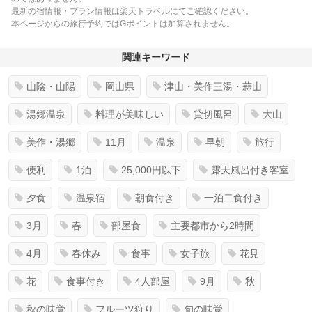
最新の宿情報・プラン情報は楽天トラベルにてご確認ください。
本ページからの旅行予約ではGポイントは加算されません。
関連キーワード
山陰・山陽
岡山県
津山・美作三湯・蒜山
湯郷温泉
料理が美味しい
貸切風呂
大山
美作・湯郷
11月
温泉
早朝
旅行
便利
1泊
25,000円以下
露天風呂付き客室
夕食
温泉宿
朝食付き
一泊二食付き
3月
春
部屋食
主要都市から2時間
4月
春休み
食事
女子旅
花見
花
食事付き
4人部屋
9月
秋
秋の味覚
フルーツ狩り
旬の味覚