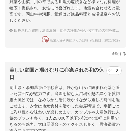
野菜や山菜、川の幸である川魚の塩焼きなど様々なお料理が
幅広く提供され、女性には喜ばれます。地酒も合わせると最
高です。岡山牛や河豚、銀鱈はど絶品料理と名湯温泉をお試
しください。
回答された質問：
湯郷温泉 食事の評価が高いおすすめの宿を教えて
温泉大好き夫婦さんの回答（投稿日：2026/3/29）
通報する
美しい庭園と湯けむりに心癒される和の休
0
日
岡山県・湯郷温泉に佇む宿は、静かな山々に囲まれた落ち着
いた雰囲気が魅力です。庭園を望む大浴場や趣の異なる貸切
露天風呂では、なめらかな湯に浸かりながら癒しの時間を過
ごせます。夕食は地元食材を活かした会席料理で、季節ごと
に彩り豊かな味わいが楽しめます。カップルや夫婦旅行に人
気のプランも多く、1人25,000円以下の設定で気軽に利用で
きるのも魅力。大山展望台へのアクセスも良く、雲海鑑賞の
拠点におすすめです。