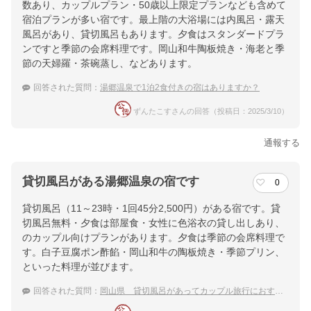
数あり、カップルプラン・50歳以上限定プランなども含めて
宿泊プランが多い宿です。最上階の大浴場には内風呂・露天
風呂があり、貸切風呂もあります。夕食はスタンダードプラ
ンですと季節の会席料理です。岡山和牛陶板焼き・海老と季
節の天婦羅・茶碗蒸し、などあります。
回答された質問：
湯郷温泉で1泊2食付きの宿はありますか？
ずんたこすさんの回答（投稿日：2025/3/10）
通報する
貸切風呂がある湯郷温泉の宿です
0
貸切風呂（11～23時・1回45分2,500円）がある宿です。貸
切風呂無料・夕食は部屋食・女性に色浴衣の貸し出しあり、
のカップル向けプランがあります。夕食は季節の会席料理で
す。白子豆腐ポン酢餡・岡山和牛の陶板焼き・季節プリン、
といった料理が並びます。
回答された質問：
岡山県 貸切風呂があってカップル旅行におすすめの温泉宿