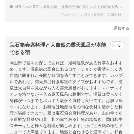
回答された質問：
湯郷温泉 食事の評価が高いおすすめの宿を教えて
アルナヌさんの回答（投稿日：2025/3/16）
通報する
宝石箱会席料理と大自然の露天風呂が堪能
0
できる宿
岡山県で宿をお探しであれば、湯郷温泉がある竹亭をおすす
めします。温泉街の高台にあるロケーションが素晴らしく大
自然に囲まれた長閑な時間を過ごすことができます。カップ
ルであれば、露天風呂付き客室のタイプがおすすめです。温
泉は大自然を見ながら入る露天風呂があります。マイナスイ
オンを浴びながら入る露天風呂は格別です。湯質は柔らかく
身体がいつまでもポカポカ暖かく気持ち良いです。お肌ツル
ツルになります。お料理は地産地消の旬な食材を活かした料
理が堪能できます。夏は宝石箱会席料理があり、山の幸であ
る新鮮な野菜や山菜、川の幸である川魚の塩焼き、岡山和牛
ステーキなど様々な料理が楽しめます。正に宝石箱の様なメ
ニューで大満足できます。地酒と合わせると最高です。和食