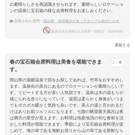
の素晴らしさを再認識させられます。素晴らしいロケーショ
ンの温泉に宝石箱の様な会席料理をお楽しみください。
回答された質問：
岡山県 貸切風呂があってカップル旅行におすすめの温泉宿
温泉大好き夫婦さんの回答（投稿日：2026/4/28）
通報する
春の宝石箱会席料理は美食を堪能できま
0
す。
岡山県の湯郷温泉で宿をお探しであれば、竹亭をおすすめし
ます。温泉街の高台にあるのでロケーションが素晴らしいで
す。リピートする方が多い人気宿です。温泉は木の温もりが
感じられる造りになっていて、湯質は柔らかく身体がいつま
でもポカポカ暖かく気持ち良いです。美人の湯と言われるだ
けはありお肌ツルツルになります。七階の眺望露天風呂は夜
は満天の星空が見えます。お料理は地産地消の旬な食材を活
かした料理が堪能できます。季節により宝石箱会席料理が楽
しめて、海の幸である海鮮お造りから山の幸である新鮮なら