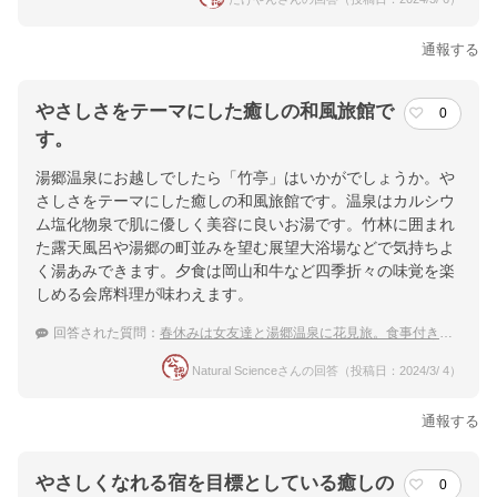
通報する
やさしさをテーマにした癒しの和風旅館で
0
す。
湯郷温泉にお越しでしたら「竹亭」はいかがでしょうか。や
さしさをテーマにした癒しの和風旅館です。温泉はカルシウ
ム塩化物泉で肌に優しく美容に良いお湯です。竹林に囲まれ
た露天風呂や湯郷の町並みを望む展望大浴場などで気持ちよ
く湯あみできます。夕食は岡山和牛など四季折々の味覚を楽
しめる会席料理が味わえます。
回答された質問：
春休みは女友達と湯郷温泉に花見旅。食事付きのおすすめの宿は？
Natural Scienceさんの回答（投稿日：2024/3/ 4）
通報する
やさしくなれる宿を目標としている癒しの
0