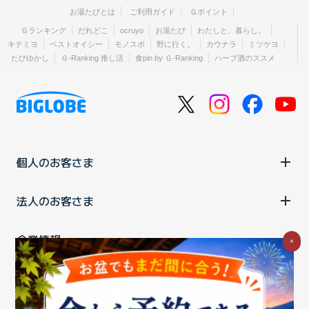
お湯たびとは
ご利用ガイド
Ｇポイント
Ｇランキング
だれどこ
ocruyo
お湯たび
わたしと、暮らし。
キテミヨ
ベストオイシー
モノスポ
野に行く。
カウナラ
ミツケヨ
たびゆかし
Ｇ-Ranking 推し活
食pin by Ｇ-Ranking
ハーブ酒のススメ
個人のお客さま
法人のお客さま
企業情報
×
ご利用中の方