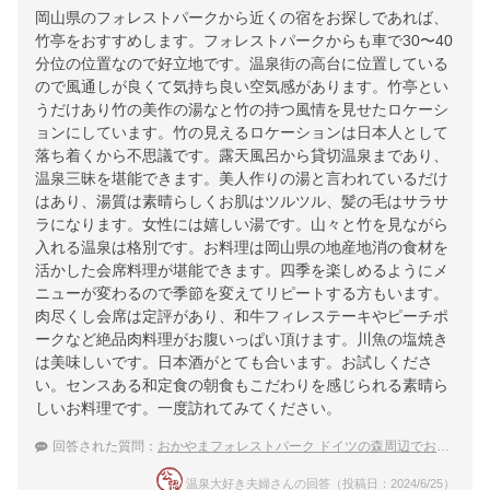
岡山県のフォレストパークから近くの宿をお探しであれば、
竹亭をおすすめします。フォレストパークからも車で30〜40
分位の位置なので好立地です。温泉街の高台に位置している
ので風通しが良くて気持ち良い空気感があります。竹亭とい
うだけあり竹の美作の湯なと竹の持つ風情を見せたロケーシ
ョンにしています。竹の見えるロケーションは日本人として
落ち着くから不思議です。露天風呂から貸切温泉まであり、
温泉三昧を堪能できます。美人作りの湯と言われているだけ
はあり、湯質は素晴らしくお肌はツルツル、髪の毛はサラサ
ラになります。女性には嬉しい湯です。山々と竹を見ながら
入れる温泉は格別です。お料理は岡山県の地産地消の食材を
活かした会席料理が堪能できます。四季を楽しめるようにメ
ニューが変わるので季節を変えてリピートする方もいます。
肉尽くし会席は定評があり、和牛フィレステーキやピーチポ
ークなど絶品肉料理がお腹いっぱい頂けます。川魚の塩焼き
は美味しいです。日本酒がとても合います。お試しくださ
い。センスある和定食の朝食もこだわりを感じられる素晴ら
しいお料理です。一度訪れてみてください。
回答された質問：
おかやまフォレストパーク ドイツの森周辺でおすすめの温泉宿は？
温泉大好き夫婦さんの回答（投稿日：2024/6/25）