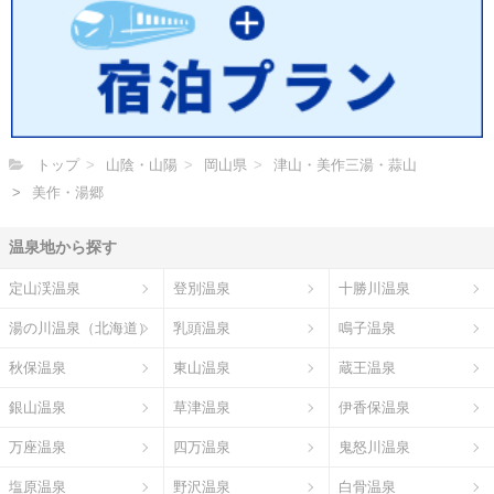
トップ
山陰・山陽
岡山県
津山・美作三湯・蒜山
美作・湯郷
温泉地から探す
定山渓温泉
登別温泉
十勝川温泉
湯の川温泉（北海道）
乳頭温泉
鳴子温泉
秋保温泉
東山温泉
蔵王温泉
銀山温泉
草津温泉
伊香保温泉
万座温泉
四万温泉
鬼怒川温泉
塩原温泉
野沢温泉
白骨温泉