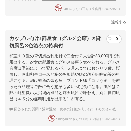
hahataさんの回答（投稿日：2025/6/29）
通報する
カップル向け♪部屋食（グルメ会席）✕貸
0
切風呂✕色浴衣の特典付
和室１０畳の貸切風呂利用付で二食付２人合計33,000円で利
用出来る。夕食は部屋食でグルメ会席を食べられる。グルメ
会席は季節によって変わるが、５月末まではお造り３種、桜
蒸し、岡山和牛ロースと鮑の胸板焼や鰆の胡麻味噌鍋等の料
理になる。朝は鮮魚の焼き魚、ブランド卵「コクうま」を使
った卵料理等ご飯に合う惣菜も多い和定食になる。風呂は７
階の眺望良い大浴場内風呂と露天風呂で味わえ、別に貸切風
呂（４５分の無料利用が出来る）が有る。
回答された質問：
湯郷温泉 食事の評価が高いおすすめの宿を教えて
Shinryukenさんの回答（投稿日：2025/4/23）