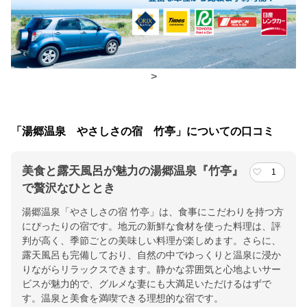
朝食
広間、食事処
夕食
部屋、広間
>
チェックイン・チェックアウト時間
チェックイン
15:00(最終チェックイン：19:00)
「湯郷温泉 やさしさの宿 竹亭」についての口コミ
チェックアウ
10:00
ト
美食と露天風呂が魅力の湯郷温泉『竹亭』
1
で贅沢なひととき
交通アクセス
湯郷温泉「やさしさの宿 竹亭」は、食事にこだわりを持つ方
岡山駅より宇野バス90分「湯郷温泉下」下車3分/車で林野駅より7
にぴったりの宿です。地元の新鮮な食材を使った料理は、評
分/美作ICより8分/津山より30分。湯神社まで1分
判が高く、季節ごとの美味しい料理が楽しめます。さらに、
露天風呂も完備しており、自然の中でゆっくりと温泉に浸か
提供：楽天トラベル
りながらリラックスできます。静かな雰囲気と心地よいサー
ビスが魅力的で、グルメな妻にも大満足いただけるはずで
楽天トラベルで
す。温泉と美食を満喫できる理想的な宿です。
ホテル詳細を詳しく見る