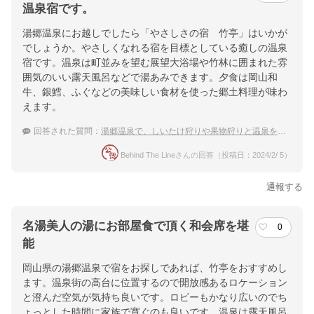
温泉宿です。
湯郷温泉にお越しでしたら「やさしさの宿 竹亭」はいかが
でしょうか。やさしくなれる宿を目標としている癒しの温泉
宿です。温泉は町並みを望む展望大浴場や竹林に囲まれた雰
囲気のいい露天風呂などで湯あみできます。夕食は岡山和
牛、銀鱈、ふぐなどの美味しい食材を使った郷土料理が味わ
えます。
回答された質問：
湯郷温泉で、しいたけ狩りや果物狩りと温泉を満喫したい！おすすめの宿は？
Behind The Lineさんの回答（投稿日：2024/2/ 5）
通報する
名湯美人の湯にお部屋食で頂く和会席を堪
0
能
岡山県の湯郷温泉で宿をお探しであれば、竹亭をおすすめし
ます。温泉街の高台に位置するので開放感あるロケーション
と澄んだ空気が気持ち良いです。ロビーもかなり広いのでち
ょっとした時間に家族で寛ぐのも良いです。温泉は露天風呂