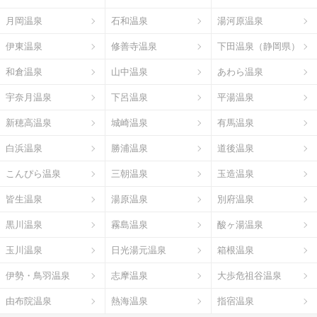
月岡温泉
石和温泉
湯河原温泉
伊東温泉
修善寺温泉
下田温泉（静岡県）
和倉温泉
山中温泉
あわら温泉
宇奈月温泉
下呂温泉
平湯温泉
新穂高温泉
城崎温泉
有馬温泉
白浜温泉
勝浦温泉
道後温泉
こんぴら温泉
三朝温泉
玉造温泉
皆生温泉
湯原温泉
別府温泉
黒川温泉
霧島温泉
酸ヶ湯温泉
玉川温泉
日光湯元温泉
箱根温泉
伊勢・鳥羽温泉
志摩温泉
大歩危祖谷温泉
由布院温泉
熱海温泉
指宿温泉