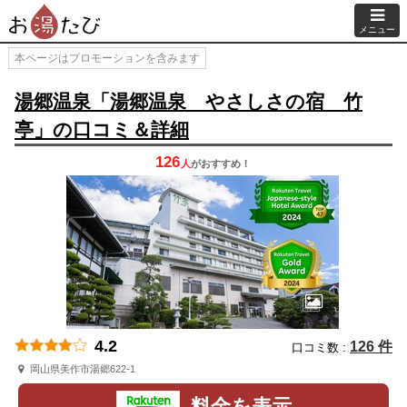
メニュー
本ページはプロモーションを含みます
湯郷温泉「湯郷温泉 やさしさの宿 竹
亭」の口コミ＆詳細
126
人
が
おすすめ！
4.2
126 件
口コミ数 :
岡山県美作市湯郷622-1
料金を表示