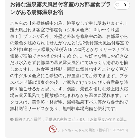
お得な温泉露天風呂付客室のお部屋食プラ
0
ンがある湯郷温泉お宿
こちらの【外壁修繕中の為、眺望なしで申し訳ありません！
露天風呂付き客室で部屋食（グルメ会席）＆ゆ〜くり温
泉！】プランが只今、外壁と外装を修繕中の為、お部屋から
の景色を眺められませんがなんと1泊2食付露天風呂付客室で
3名様1室お一人様最安値税込15,730円とかなりリーズナブル
価格で宿泊できお得でおすすめです。お好きな時にお好きな
だけ水入らずお部屋の温泉露天風呂にてゆっくり湯浴みを愉
しめますし、お食事は移動・周囲に気兼ねすることなく寛ぎ
の中グルメ会席にご希望のお部屋食にて舌鼓できます。ブラ
スバンド部の演奏会の後、ご家族だけでのんびり有意義な時
間を過ごせるかと思います。勿論、景色を愉しむ最上階大浴
場＆露天風呂でも開放感に包まれながら温泉に浸れます。ア
クセスは、美作IC・林野駅、湯郷温泉下バス停から要予約で
無料送迎サービスがあり、無料駐車場完備と便利です。
回答された質問：
子供連れ家族にピッタリ！お部屋食ができる湯郷温泉のお宿は？
シャンちゃんさんの回答（投稿日：2025/2/ 8）