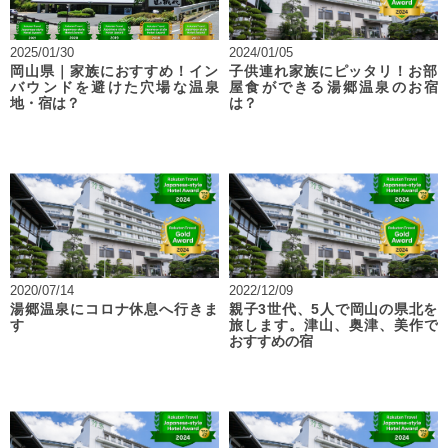
2025/01/30
2024/01/05
岡山県｜家族におすすめ！イン
子供連れ家族にピッタリ！お部
バウンドを避けた穴場な温泉
屋食ができる湯郷温泉のお宿
地・宿は？
は？
2020/07/14
2022/12/09
湯郷温泉にコロナ休息へ行きま
親子3世代、5人で岡山の県北を
す
旅します。津山、奥津、美作で
おすすめの宿