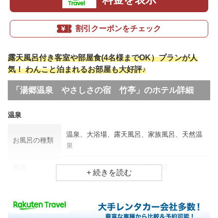
割引クーポンをチェック
露天風呂付き客室や部屋食(4名様までOK）プランが人
気！ わんこと泊まれるお部屋も大好評♪
「湯郷温泉 やさしさの宿 竹亭」のホテル詳細
温泉
温泉、大浴場、露天風呂、家族風呂、天然温
お風呂の種類
泉
泉質
ナトリウム・カルシウム塩化物泉
効能
筋肉痛、皮膚病、リウマチ・神経病
食事場所