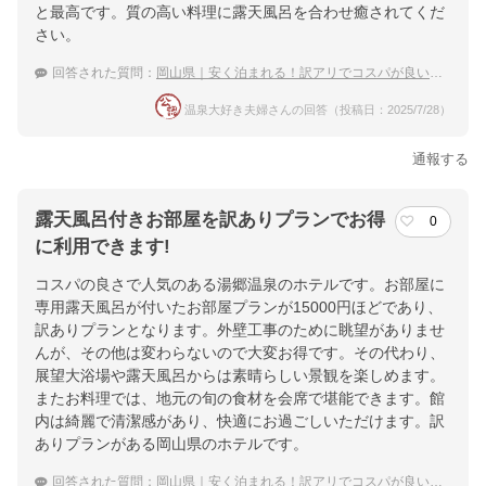
と最高です。質の高い料理に露天風呂を合わせ癒されてくだ
さい。
回答された質問：
岡山県｜安く泊まれる！訳アリでコスパが良い宿のおすすめは？
温泉大好き夫婦さんの回答（投稿日：2025/7/28）
通報する
露天風呂付きお部屋を訳ありプランでお得
0
に利用できます!
コスパの良さで人気のある湯郷温泉のホテルです。お部屋に
専用露天風呂が付いたお部屋プランが15000円ほどであり、
訳ありプランとなります。外壁工事のために眺望がありませ
んが、その他は変わらないので大変お得です。その代わり、
展望大浴場や露天風呂からは素晴らしい景観を楽しめます。
またお料理では、地元の旬の食材を会席で堪能できます。館
内は綺麗で清潔感があり、快適にお過ごしいただけます。訳
ありプランがある岡山県のホテルです。
回答された質問：
岡山県｜安く泊まれる！訳アリでコスパが良い宿のおすすめは？