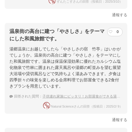
ずんたこすさんの回答（投稿日：2025/3/10）
通報する
温泉街の高台に建つ「やさしさ」をテーマ
0
にした和風旅館です。
湯郷温泉にお越しでしたら「やさしさの宿 竹亭」はいかが
でしょうか。温泉街の高台に建つ「やさしさ」をテーマにし
た和風旅館です。温泉は保温保湿効果に優れたカルシウム塩
化物泉で竹林に囲まれた露天風呂や湯郷の町並みを望む展望
大浴場や貸切風呂などで気持ちよく湯あみできます。夕食は
四季折々の味覚を楽しめる会席料理でお部屋食できる2食付
きプランを用意しています。
回答された質問：
子供連れ家族にピッタリ！お部屋食ができる湯郷温泉のお宿は？
Natural Scienceさんの回答（投稿日：2025/2/ 9）
通報する