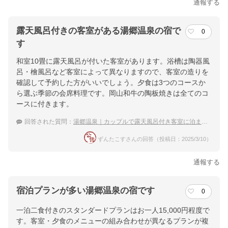
通報する
露天風呂付きの客室がある湯郷温泉の宿で
0
す
和室10畳に露天風呂が付いた客室があります。浴槽は陶器風
呂・檜風呂など客室によって異なりますので、客室の造りを
確認して予約した方がいいでしょう。夕食は3つのコースか
ら選ぶ季節の会席料理です。岡山和牛の陶板焼きは全てのコ
ースに付きます。
回答された質問：
湯郷温泉｜カップルで露天風呂付き客室に泊まりたいからおすすめ温泉宿を教えて！
ずんたこすさんの回答（投稿日：2025/3/10）
通報する
宿泊プランが多い湯郷温泉の宿です
0
一泊二食付きのスタンダードプランはお一人15,000円程度で
す。客室・夕食のメニューの組み合わせが異なるプランが複