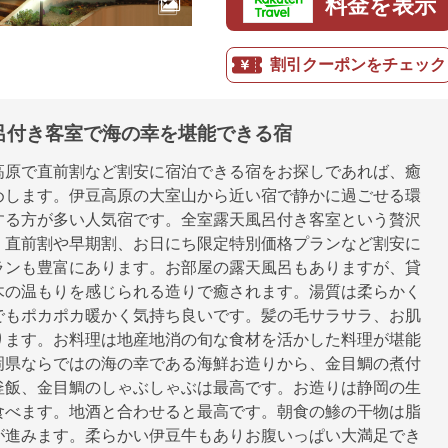
料金を表示
割引クーポンをチェック
呂付き客室で海の幸を堪能できる宿
高原で直前割など割安に宿泊できる宿をお探しであれば、癒
めします。伊豆高原の大室山から近い宿で静かに過ごせる環
する方が多い人気宿です。全室露天風呂付き客室という贅沢
、直前割や早期割、お日にち限定特別価格プランなど割安に
ランも豊富にあります。お部屋の露天風呂もありますが、貸
木の温もりを感じられる造りで癒されます。湯質は柔らかく
でもポカポカ暖かく気持ち良いです。髪の毛サラサラ、お肌
ります。お料理は地産地消の旬な食材を活かした料理が堪能
岡県ならではの海の幸である海鮮お造りから、金目鯛の煮付
釜飯、金目鯛のしゃぶしゃぶは最高です。お造りは静岡の生
食べます。地酒と合わせると最高です。朝食の鯵の干物は脂
が進みます。柔らかい伊豆牛もありお腹いっぱい大満足でき