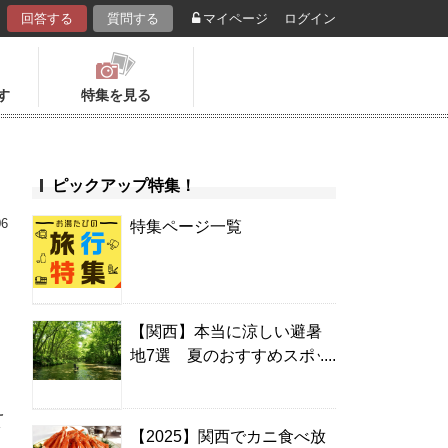
回答する
質問する
マイページ
ログイン
す
特集を見る
ピックアップ特集！
06
特集ページ一覧
【関西】本当に涼しい避暑
地7選 夏のおすすめスポッ
キ
ト＆温泉宿
え
【2025】関西でカニ食べ放