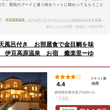
ので、普段のフードと違う味をペットに味わってもらうこと
問：
伊豆高原温泉
ゴールデンウィークにペットと泊まれるおすすめ温泉宿は？
綾ちん さんの回答（投稿日：2022/3/29 ）
天風呂付き お部屋食で金目鯛を味
 伊豆高原温泉 お宿 癒楽里ーゆ
クチコミ数
4.4
40件
:
静岡県伊東市富戸1094-12
地図