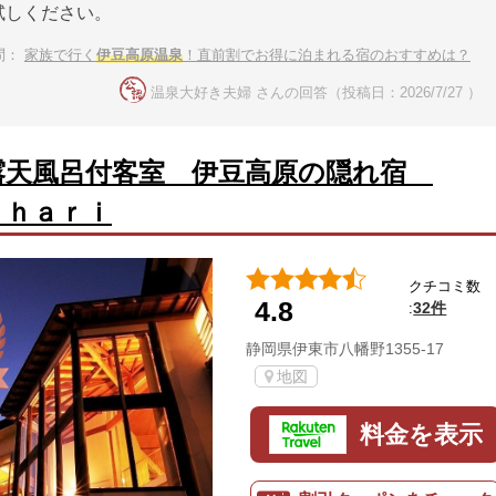
試しください。
問：
家族で行く
伊豆高原温泉
！直前割でお得に泊まれる宿のおすすめは？
温泉大好き夫婦 さんの回答（投稿日：2026/7/27 ）
露天風呂付客室 伊豆高原の隠れ宿
ｕｈａｒｉ
クチコミ数
4.8
32件
:
静岡県伊東市八幡野1355-17
地図
料金を表示