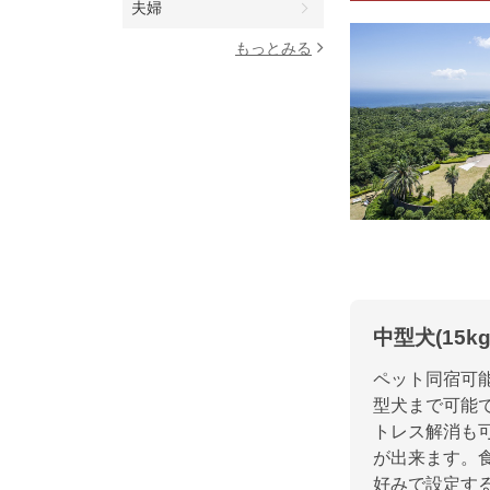
夫婦
もっとみる
中型犬(15
ペット同宿可
型犬まで可能
トレス解消も
が出来ます。
好みで設定す