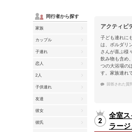
同行者から探す
アクティビ
家族
子ども連れに
カップル
は、ボルダリ
子連れ
さんが喜ぶ様
飲み物も含め
恋人
つの大浴場の
す。家族連れ
2人
回答された質
子供連れ
友達
彼女
全室ス
彼氏
ラージ