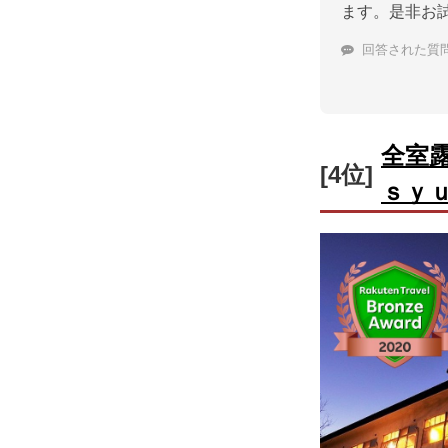
ます。是非お
回答された質
全室
[4位]
ｓｙ