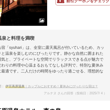
割引クーポンをチェック
温泉と料理を満喫
宿「syuhari」は、全室に露天風呂が付いているため、カッ
りと温泉を楽しむのにぴったりです。静かな自然に囲まれた
囲気と、プライベートな空間でリラックスできる点が魅力で
だわりの料理や心温まるおもてなしも評判で、特別な夏休み
に最適です。二人だけの時間をゆったり過ごせる、理想的な
！
問：
伊豆高原温泉
｜カップルにおすすめ！夏休みにぴったりな宿は？
アルナヌ さんの回答（投稿日：2025/7/ 4 ）