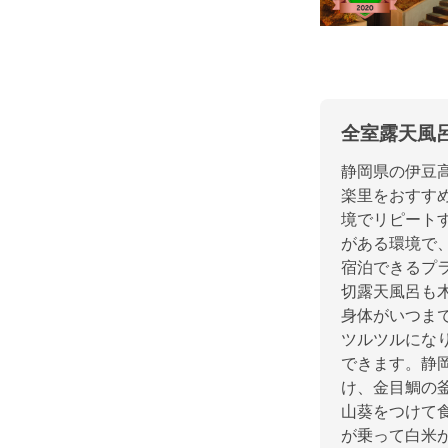
全室露天風
静岡県の伊豆
楽里をおすす
境でリピート
がある環境で
宿泊できるプ
切露天風呂も
身体がいつま
ツルツルにな
できます。静
け、金目鯛の
山葵をつけて
が乗って白米