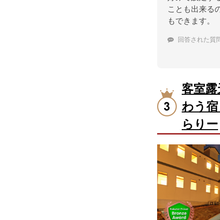
ことも出来る
もできます。
回答された質
客室露
わう宿
らりー