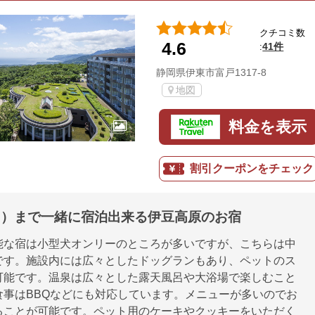
クチコミ数
4.6
41件
:
静岡県伊東市富戸1317-8
地図
料金を表示
割引クーポンをチェック
kg）まで一緒に宿泊出来る伊豆高原のお宿
能な宿は小型犬オンリーのところが多いですが、こちらは中
です。施設内には広々としたドッグランもあり、ペットのス
可能です。温泉は広々とした露天風呂や大浴場で楽しむこと
食事はBBQなどにも対応しています。メニューが多いのでお
ることが可能です。ペット用のケーキやクッキーをいただく