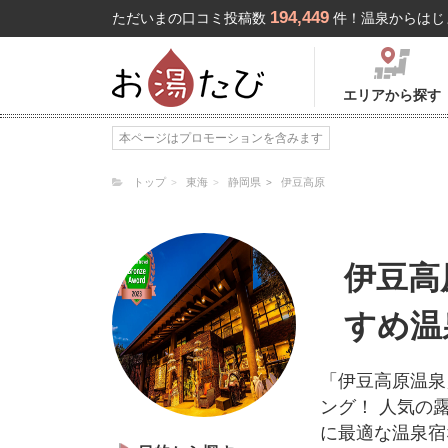
194,449
ただいまの口コミ投稿数
件！温泉からはじ
エリアから探す
本ページはプロモーションを含みます
トップ
東海
静岡県
伊豆高原
伊豆高
すめ温
「伊豆高原温泉
ング！ 人気の
に最適な温泉宿