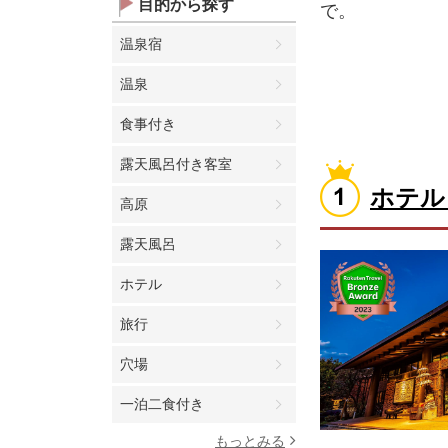
目的から探す
で。
温泉宿
温泉
食事付き
露天風呂付き客室
ホテル
高原
露天風呂
ホテル
旅行
穴場
一泊二食付き
もっとみる