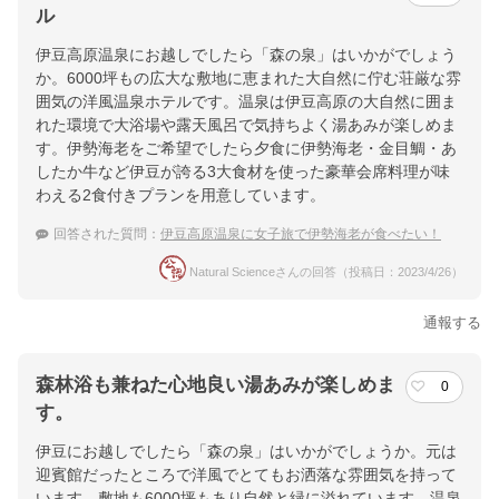
ル
伊豆高原温泉にお越しでしたら「森の泉」はいかがでしょう
か。6000坪もの広大な敷地に恵まれた大自然に佇む荘厳な雰
囲気の洋風温泉ホテルです。温泉は伊豆高原の大自然に囲ま
れた環境で大浴場や露天風呂で気持ちよく湯あみが楽しめま
す。伊勢海老をご希望でしたら夕食に伊勢海老・金目鯛・あ
したか牛など伊豆が誇る3大食材を使った豪華会席料理が味
わえる2食付きプランを用意しています。
回答された質問：
伊豆高原温泉に女子旅で伊勢海老が食べたい！
Natural Scienceさんの回答（投稿日：2023/4/26）
通報する
森林浴も兼ねた心地良い湯あみが楽しめま
0
す。
伊豆にお越しでしたら「森の泉」はいかがでしょうか。元は
迎賓館だったところで洋風でとてもお洒落な雰囲気を持って
います。敷地も6000坪もあり自然と緑に溢れています。温泉