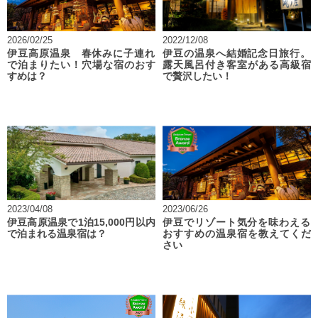
2026/02/25
2022/12/08
伊豆高原温泉 春休みに子連れ
伊豆の温泉へ結婚記念日旅行。
で泊まりたい！穴場な宿のおす
露天風呂付き客室がある高級宿
すめは？
で贅沢したい！
2023/04/08
2023/06/26
伊豆高原温泉で1泊15,000円以内
伊豆でリゾート気分を味わえる
で泊まれる温泉宿は？
おすすめの温泉宿を教えてくだ
さい