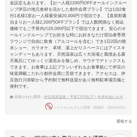
金設定もあります。【お一人様2200円OFFオールインクルー
シブ伊豆の地元食材を活かした創作会席プラン】では1泊2食
付1名様1室お一人様最安値20,000円で宿泊でき、【直前割素
泊まりお一人様2,200円OFFプラン】では人数関係なく税込
価格でもご予算内の20,000円以下で宿泊できます。安心のオ
ールインクルーシブでお好きな時にお好きなだけ宿泊者専用
ラウンジで自由に飲食（アルコールを含む）でき1日2回の噴
水ショー、カラオケ、卓球、湯上がりスペースにはアイスキ
ャンディーもあります。天然温泉は広々大浴場と風情ある露
天風呂にてゆっくり湯浴みを愉しめ、サウナでデトックスも
できます。お食事は上記プランいずれもお食事処にて伊豆の
味覚満載こだわり創作会席に舌鼓できます。アクセスは、伊
豆急行川奈駅から予約制で無料送迎があり無料駐車場完備と
便利です。
回答された質問：
伊豆高原温泉｜予算2万円以下！年末年始におすすめの安い宿は？
シャンちゃんさんの回答（投稿日：2024/12/31）
通報する