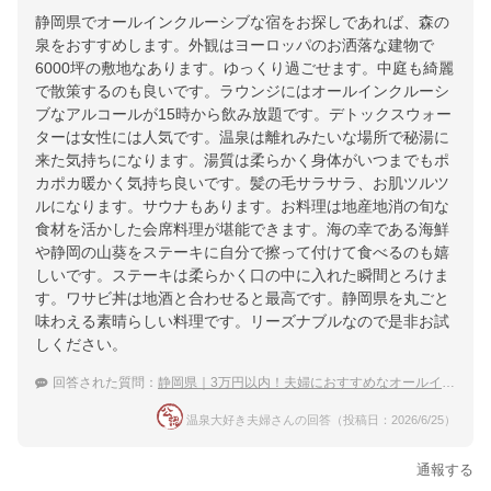
静岡県でオールインクルーシブな宿をお探しであれば、森の
泉をおすすめします。外観はヨーロッパのお洒落な建物で
6000坪の敷地なあります。ゆっくり過ごせます。中庭も綺麗
で散策するのも良いです。ラウンジにはオールインクルーシ
ブなアルコールが15時から飲み放題です。デトックスウォー
ターは女性には人気です。温泉は離れみたいな場所で秘湯に
来た気持ちになります。湯質は柔らかく身体がいつまでもポ
カポカ暖かく気持ち良いです。髪の毛サラサラ、お肌ツルツ
ルになります。サウナもあります。お料理は地産地消の旬な
食材を活かした会席料理が堪能できます。海の幸である海鮮
や静岡の山葵をステーキに自分で擦って付けて食べるのも嬉
しいです。ステーキは柔らかく口の中に入れた瞬間とろけま
す。ワサビ丼は地酒と合わせると最高です。静岡県を丸ごと
味わえる素晴らしい料理です。リーズナブルなので是非お試
しください。
回答された質問：
静岡県｜3万円以内！夫婦におすすめなオールインクルーシブで格安の宿は？
温泉大好き夫婦さんの回答（投稿日：2026/6/25）
通報する