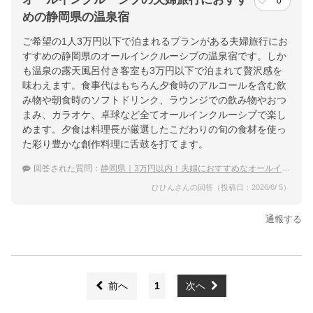
0
めの静岡県の温泉宿
ご希望の1人3万円以下で泊まれるプランがある夫婦旅行にお
すすめの静岡県のオールインクルーシブの温泉宿です。しか
も温泉の露天風呂付き客室も3万円以下で泊まれて贅沢感を
味わえます。食事代はもちろん夕食時のアルコールを含む飲
み物や朝食時のソフトドリンク、ラウンジでの飲み物やおつ
まみ、カラオケ、卓球など全てオールインクルーシブで楽し
めます。夕食は料理長が厳選したこだわりの旬の食材を使っ
た彩り豊かな創作料理に舌鼓を打てます。
回答された質問：
静岡県｜3万円以内！夫婦におすすめなオールインクルーシブで格安の宿は？
ひひんさんの回答（投稿日：2026/6/ 5）
通報する
前へ
1
次へ