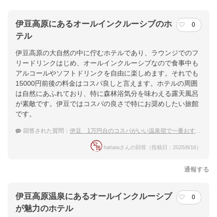
伊豆高原にあるオールインクルーシブのホ
0
テル
伊豆高原の大自然の中に佇むホテルであり、ラウンジでのフ
リードリンクはじめ、オールインクルーシブなので食事中も
アルコールやソフトドリンクを自由に楽しめます。それでも
15000円前後の料金はコスパ良しと言えます。ホテルの周囲
は自然にあふれており、特に森林浴気分を味わえる露天風呂
が素敵です。伊豆ではコスパの良さで特にお奨めしたい旅館
です。
回答された質問：
伊豆 1万円台のコスパがいい温泉宿で一番おすすめはどこ？
hahataさんの回答（投稿日：2025/8/16）
通報する
伊豆高原温泉にあるオールインクルーシブ
0
が魅力のホテル