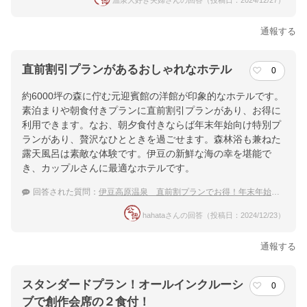
温泉大好き夫婦さんの回答（投稿日：2024/12/27）
通報する
直前割引プランがあるおしゃれなホテル
0
約6000坪の森に佇む元迎賓館の洋館が印象的なホテルです。
素泊まりや朝食付きプランに直前割引プランがあり、お得に
利用できます。なお、朝夕食付きならば年末年始向け特別プ
ランがあり、贅沢なひとときを過ごせます。森林浴も兼ねた
露天風呂は素敵な体験です。伊豆の新鮮な海の幸を堪能で
き、カップルさんに最適なホテルです。
回答された質問：
伊豆高原温泉 直前割プランでお得！年末年始におすすめの温泉宿
hahataさんの回答（投稿日：2024/12/23）
通報する
スタンダードプラン！オールインクルーシ
0
ブで創作会席の２食付！