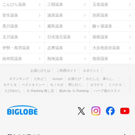
こんぴら温泉
三朝温泉
玉造温泉
皆生温泉
湯原温泉
別府温泉
黒川温泉
霧島温泉
酸ヶ湯温泉
玉川温泉
日光湯元温泉
箱根温泉
伊勢・鳥羽温泉
志摩温泉
大歩危祖谷温泉
由布院温泉
熱海温泉
指宿温泉
お湯たびとは
ご利用ガイド
Ｇポイント
Ｇランキング
だれどこ
ocruyo
お湯たび
わたしと、暮らし。
キテミヨ
ベストオイシー
モノスポ
野に行く。
カウナラ
ミツケヨ
たびゆかし
Ｇ-Ranking 推し活
食pin by Ｇ-Ranking
ハーブ酒のススメ