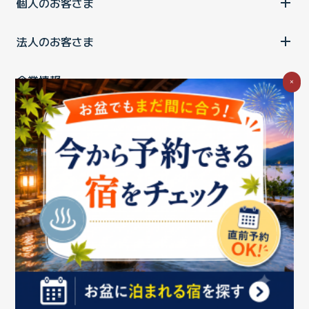
個人のお客さま
法人のお客さま
企業情報
×
ご利用中の方
お問い合わせ
消費税の表示
ウェブアクセシビリティの取り組み
個人情報保護ポリシー
プライバシーポータル
Cookieポリシー
特定商取引法に基づく表記
情報セキュリティ基本方針
商標について
BIGLOBEトップ
Copyright ©BIGLOBE Inc.
2026.
All rights reserved.