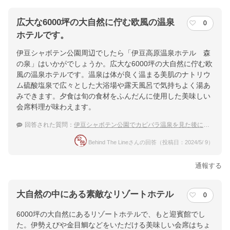
広大な6000坪の大自然に佇む欧風の温泉
0
ホテルです。
伊豆シャボテン公園周辺でしたら「伊豆高原温泉ホテル 森
の泉」はいかがでしょうか。広大な6000坪の大自然に佇む欧
風の温泉ホテルです。温泉は体が良く温まる美肌のナトリウ
ム硫酸塩泉で広々とした大浴場や露天風呂で気持ちよく湯あ
みできます。夕食は旬の食材をふんだんに使用した美味しい
会席料理が味わえます。
回答された質問：
伊豆シャボテン公園でカピバラ温泉を見た後に泊まりたい温泉宿
Behind The Lineさんの回答（投稿日：2024/5/ 9）
通報する
大自然の中にある素敵なリゾートホテル
0
6000坪の大自然にあるリゾートホテルで、もと迎賓館でし
た。伊勢えびや金目鯛などをいただける美味しい会席はちょ