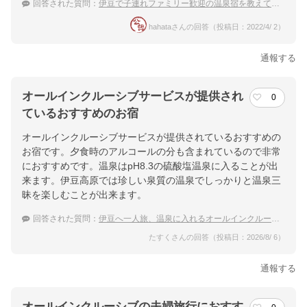
回答された質問：
伊豆で子連れファミリー歓迎の温泉宿を教えて下さい！
hahataさんの回答（投稿日：2022/4/ 2）
通報する
オールインクルーシブサービスが提供され
0
ているおすすめのお宿
オールインクルーシブサービスが提供されているおすすめの
お宿です。夕食時のアルコールの分も含まれているので非常
におすすめです。温泉はpH8.3の硫酸塩温泉に入ることが出
来ます。伊豆高原では珍しい泉質の温泉でしっかりと温泉三
昧を楽しむことが出来ます。
回答された質問：
伊豆へ一人旅、温泉に入れるオールインクルーシブの宿はどこ？
たすくさんの回答（投稿日：2026/8/ 6）
通報する
オールインクルーシブの夫婦旅行におすす