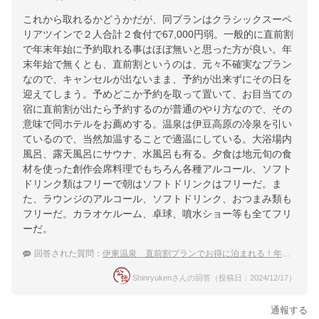
これから取れるかどうかだが、同プランはクラシックスーペ
リアツインで２人合計２食付で67,000円弱。一般的に直前割
で年末年始に予約取れる事はほぼ無いと思った方が良い。年
末年始で無くとも、直前割というのは、元々不確実なプラン
なので、キャンセルが出ないまま、予約が出来ずにその日を
迎えてしまう。予めどこか予約を取って置いて、お目当ての
宿に直前割が出たら予約するのが普通のやり方なので、その
意味で同ホテルをお薦めする。温泉は伊豆高原の冷泉を引い
ているので、当然加温することで適温にしている。大浴場内
風呂、露天風呂にサウナ、水風呂も有る。夕食は地元旬の食
材を使った創作会席料理でもちろん各種アルコール、ソフト
ドリンク類はフリーで朝はソフトドリンクはフリーだ。ま
た、ラウンジのアルコール、ソフトドリンク、おつまみ類も
フリーだ。カラオケルーム、卓球、噴水ショー等も全てフリ
ーだ。
回答された質問：
伊東温泉 直前割プランでお得に泊まれる！年末年始におすすめの温泉宿
Shinryukenさんの回答（投稿日：2024/12/17）
通報する