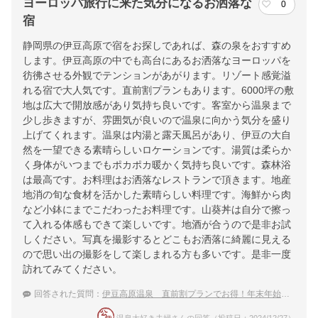
ヨーロッパ旅行に来た気分になるお洒落な
0
宿
静岡県の伊豆高原で宿をお探しであれば、森の泉をおすすめ
します。伊豆高原の中でも高台にあるお洒落なヨーロッパを
彷彿させる外観でテンションがあがります。リゾート感覚溢
れる宿で大人気です。直前割プランもあります。6000坪の敷
地は広大で開放感があり気持ち良いです。客室から温泉まで
少し歩きますが、雰囲気が良いので温泉に向かう気分を盛り
上げてくれます。温泉は内湯と露天風呂があり、伊豆の大自
然を一望できる素晴らしいロケーションです。湯質は柔らか
く身体がいつまでもポカポカ暖かく気持ち良いです。森林浴
は最高です。お料理はお洒落なレストランで頂きます。地産
地消の旬な食材を活かした素晴らしい料理です。海鮮から肉
など小鉢にまでこだわったお料理です。山葵丼は自分で擦っ
て入れる体感もできて楽しいです。地酒が合うので是非お試
しください。写真を撮影するとどこもお洒落に綺麗に見える
ので思い出の撮影をして楽しまれる方も多いです。是非一度
訪れてみてください。
回答された質問：
伊豆高原温泉 直前割プランでお得！年末年始におすすめの温泉宿