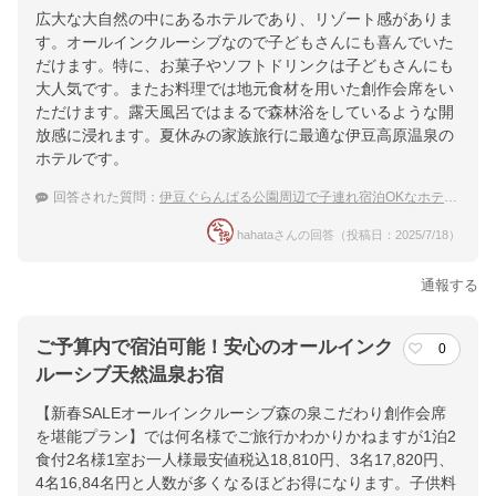
広大な大自然の中にあるホテルであり、リゾート感がありま
す。オールインクルーシブなので子どもさんにも喜んでいた
だけます。特に、お菓子やソフトドリンクは子どもさんにも
大人気です。またお料理では地元食材を用いた創作会席をい
ただけます。露天風呂ではまるで森林浴をしているような開
放感に浸れます。夏休みの家族旅行に最適な伊豆高原温泉の
ホテルです。
回答された質問：
伊豆ぐらんぱる公園周辺で子連れ宿泊OKなホテルのおすすめは？
hahataさんの回答（投稿日：2025/7/18）
通報する
ご予算内で宿泊可能！安心のオールインク
0
ルーシブ天然温泉お宿
【新春SALEオールインクルーシブ森の泉こだわり創作会席
を堪能プラン】では何名様でご旅行かわかりかねますが1泊2
食付2名様1室お一人様最安値税込18,810円、3名17,820円、
4名16,84名円と人数が多くなるほどお得になります。子供料