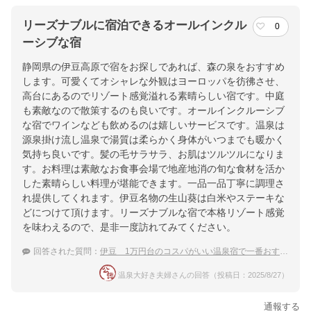
リーズナブルに宿泊できるオールインクル
0
ーシブな宿
静岡県の伊豆高原で宿をお探しであれば、森の泉をおすすめ
します。可愛くてオシャレな外観はヨーロッパを彷彿させ、
高台にあるのでリゾート感覚溢れる素晴らしい宿です。中庭
も素敵なので散策するのも良いです。オールインクルーシブ
な宿でワインなども飲めるのは嬉しいサービスです。温泉は
源泉掛け流し温泉で湯質は柔らかく身体がいつまでも暖かく
気持ち良いです。髪の毛サラサラ、お肌はツルツルになりま
す。お料理は素敵なお食事会場で地産地消の旬な食材を活か
した素晴らしい料理が堪能できます。一品一品丁寧に調理さ
れ提供してくれます。伊豆名物の生山葵は白米やステーキな
どにつけて頂けます。リーズナブルな宿で本格リゾート感覚
を味わえるので、是非一度訪れてみてください。
回答された質問：
伊豆 1万円台のコスパがいい温泉宿で一番おすすめはどこ？
温泉大好き夫婦さんの回答（投稿日：2025/8/27）
通報する