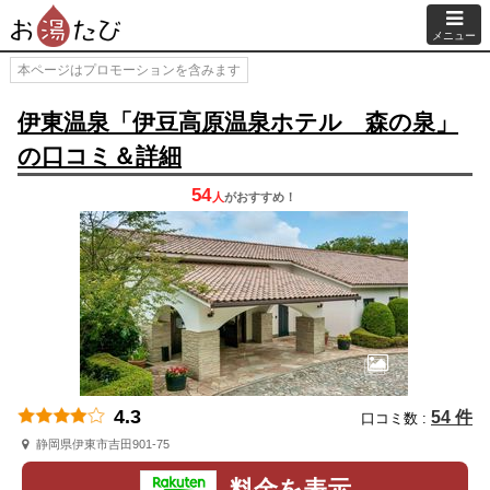
メニュー
本ページはプロモーションを含みます
伊東温泉「伊豆高原温泉ホテル 森の泉」
の口コミ＆詳細
54
人
が
おすすめ！
4.3
54 件
口コミ数 :
静岡県伊東市吉田901-75
料金を表示