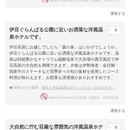
Behind The Lineさんの回答（投稿日：2024/1/ 1）
通報する
伊豆ぐらんぱる公園に近いお洒落な洋風温
0
泉ホテルです。
伊豆高原にお越しでしたら「森の泉」はいかがでしょうか。
伊豆ぐらんぱる公園に近いお洒落な洋風温泉ホテルです。温
泉は効能豊かなナトリウム硫酸塩泉で大浴場や露天風呂で伊
豆高原の大自然を満喫できます。夕食は伊勢海老・金目鯛・
国産牛のステーキなど四季折々の旬の食材を使用したコース
料理が味わえます。お部屋も清潔感がありおすすめです。
回答された質問：
彼氏と伊豆高原のグランイルミへ行きますが、新しめの温泉宿教えて欲しいです。
Natural Scienceさんの回答（投稿日：2023/12/ 8）
通報する
大自然に佇む荘厳な雰囲気の洋風温泉ホテ
0