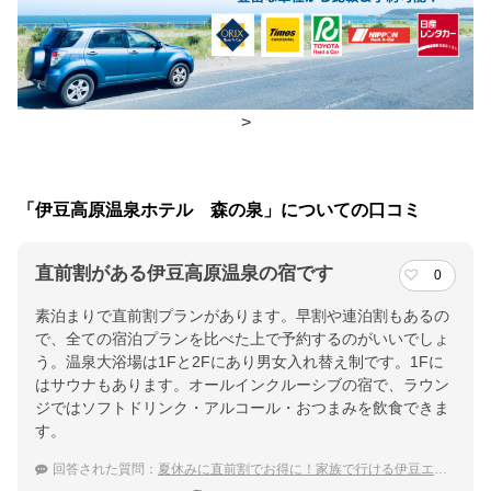
朝食
レストラン
夕食
レストラン
チェックイン・チェックアウト時間
>
チェックイン
15:00(最終チェックイン：19:00)
チェックアウ
10:00
「伊豆高原温泉ホテル 森の泉」についての口コミ
ト
直前割がある伊豆高原温泉の宿です
0
交通アクセス
素泊まりで直前割プランがあります。早割や連泊割もあるの
【最寄り駅】川奈駅より車で約15分（※無料送迎／予約制）【最
で、全ての宿泊プランを比べた上で予約するのがいいでしょ
寄りIC】小田原西ICから車で約90分
う。温泉大浴場は1Fと2Fにあり男女入れ替え制です。1Fに
はサウナもあります。オールインクルーシブの宿で、ラウン
提供：楽天トラベル
ジではソフトドリンク・アルコール・おつまみを飲食できま
楽天トラベルで
す。
ホテル詳細を詳しく見る
回答された質問：
夏休みに直前割でお得に！家族で行ける伊豆エリアのおすすめ宿は？