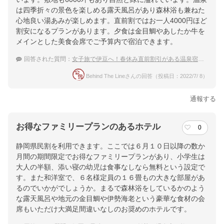
は四季折々の景色を楽しめる露天風呂があり森林浴も兼ねた
心地良い湯あみが楽しめます。直前割ではお一人4000円ほど
割安になるプランがあります。夕食は金目鯛やあしたか牛を
メインとした美食会席でご予算内で宿泊できます。
回答された質問：
女子旅で伊豆へ！春休み直前割引がある温泉宿は？
Behind The Lineさんの回答（投稿日：2022/7/ 8）
通報する
お得なファミリープランのあるホテル
0
静岡県民割を利用できます。ここでは６月１０日以降の数か
月間の期間限定でお得なファミリープランがあり、小学生は
大人の半額、添い寝の幼児は食事なしなら無料という設定で
す。また和洋室で、６名様定員の１６畳もの大きな部屋があ
るのでいかがでしょうか。まるで森林浴をしているかのよう
な露天風呂や地元の金目鯛や伊勢海老という豪華な食材の会
席もいただけ大満足間違いなしのお奨めのホテルです。