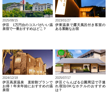
2025/08/15
2023/01/27
伊豆 1万円台のコスパがいい温
伊東温泉で露天風呂付き客室の
泉宿で一番おすすめはどこ？
ある素敵なお宿
2024/12/18
2025/07/17
伊豆高原温泉 直前割プランで
伊豆ぐらんぱる公園周辺で子連
お得！年末年始におすすめの温
れ宿泊OKなホテルのおすすめ
泉宿
は？