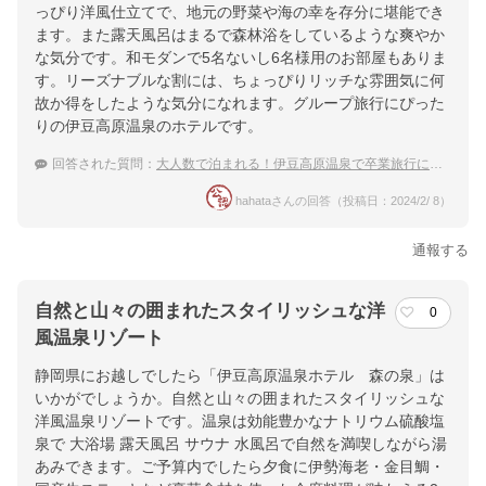
っぴり洋風仕立てで、地元の野菜や海の幸を存分に堪能でき
ます。また露天風呂はまるで森林浴をしているような爽やか
な気分です。和モダンで5名ないし6名様用のお部屋もありま
す。リーズナブルな割には、ちょっぴりリッチな雰囲気に何
故か得をしたような気分になれます。グループ旅行にぴった
りの伊豆高原温泉のホテルです。
回答された質問：
大人数で泊まれる！伊豆高原温泉で卒業旅行におすすめの温泉宿は？
hahataさんの回答（投稿日：2024/2/ 8）
通報する
自然と山々の囲まれたスタイリッシュな洋
0
風温泉リゾート
静岡県にお越しでしたら「伊豆高原温泉ホテル 森の泉」は
いかがでしょうか。自然と山々の囲まれたスタイリッシュな
洋風温泉リゾートです。温泉は効能豊かなナトリウム硫酸塩
泉で 大浴場 露天風呂 サウナ 水風呂で自然を満喫しながら湯
あみできます。ご予算内でしたら夕食に伊勢海老・金目鯛・