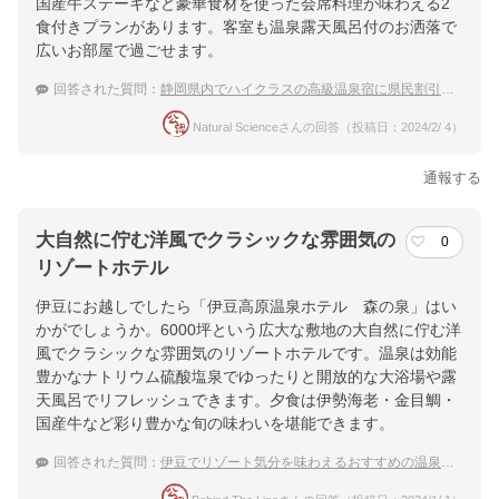
国産牛ステーキなど豪華食材を使った会席料理が味わえる2
食付きプランがあります。客室も温泉露天風呂付のお洒落で
広いお部屋で過ごせます。
回答された質問：
静岡県内でハイクラスの高級温泉宿に県民割引を使って安く泊まりたい、おすすめを教えて！
Natural Scienceさんの回答（投稿日：2024/2/ 4）
通報する
大自然に佇む洋風でクラシックな雰囲気の
0
リゾートホテル
伊豆にお越しでしたら「伊豆高原温泉ホテル 森の泉」はい
かがでしょうか。6000坪という広大な敷地の大自然に佇む洋
風でクラシックな雰囲気のリゾートホテルです。温泉は効能
豊かなナトリウム硫酸塩泉でゆったりと開放的な大浴場や露
天風呂でリフレッシュできます。夕食は伊勢海老・金目鯛・
国産牛など彩り豊かな旬の味わいを堪能できます。
回答された質問：
伊豆でリゾート気分を味わえるおすすめの温泉宿を教えてください