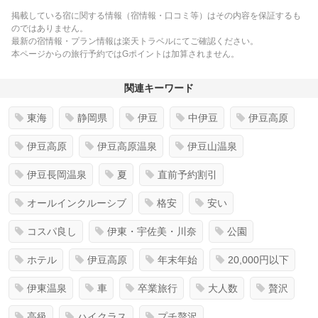
掲載している宿に関する情報（宿情報・口コミ等）はその内容を保証するも
のではありません。
最新の宿情報・プラン情報は楽天トラベルにてご確認ください。
本ページからの旅行予約ではGポイントは加算されません。
関連キーワード
東海
静岡県
伊豆
中伊豆
伊豆高原
伊豆高原
伊豆高原温泉
伊豆山温泉
伊豆長岡温泉
夏
直前予約割引
オールインクルーシブ
格安
安い
コスパ良し
伊東・宇佐美・川奈
公園
ホテル
伊豆高原
年末年始
20,000円以下
伊東温泉
車
卒業旅行
大人数
贅沢
高級
ハイクラス
プチ贅沢