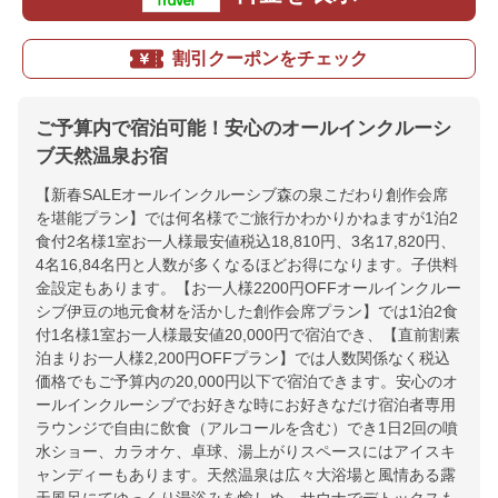
割引クーポンをチェック
ご予算内で宿泊可能！安心のオールインクルーシ
ブ天然温泉お宿
【新春SALEオールインクルーシブ森の泉こだわり創作会席
を堪能プラン】では何名様でご旅行かわかりかねますが1泊2
食付2名様1室お一人様最安値税込18,810円、3名17,820円、
4名16,84名円と人数が多くなるほどお得になります。子供料
金設定もあります。【お一人様2200円OFFオールインクルー
シブ伊豆の地元食材を活かした創作会席プラン】では1泊2食
付1名様1室お一人様最安値20,000円で宿泊でき、【直前割素
泊まりお一人様2,200円OFFプラン】では人数関係なく税込
価格でもご予算内の20,000円以下で宿泊できます。安心のオ
ールインクルーシブでお好きな時にお好きなだけ宿泊者専用
ラウンジで自由に飲食（アルコールを含む）でき1日2回の噴
水ショー、カラオケ、卓球、湯上がりスペースにはアイスキ
ャンディーもあります。天然温泉は広々大浴場と風情ある露