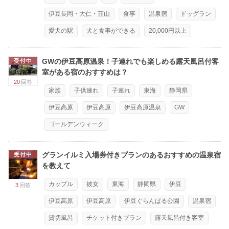
伊豆長岡・大仁・韮山
食事
温泉宿
ドッグラン
愛犬の駅
犬と食事ができる
20,000円以上
GWの伊豆高原温泉！子連れでも楽しめる露天風呂付客
受付中
室がある宿のおすすめは？
20
回答
家族
子供連れ
子連れ
東海
静岡県
伊豆高原
伊豆高原
伊豆高原温泉
GW
ゴールデンウィーク
グランイルミ入場券付きプランのあるおすすめの温泉宿
受付中
を教えて
カップル
彼女
東海
静岡県
伊豆
3
回答
伊豆高原
伊豆高原
伊豆ぐらんぱる公園
温泉宿
貸切風呂
チケット付きプラン
露天風呂付き客室