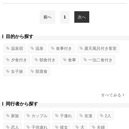
前へ
1
次へ
目的から探す
温泉宿
温泉
食事付き
露天風呂付き客室
夕食付き
朝食付き
食事
一泊二食付き
女子旅
部屋食
すべてみる
同行者から探す
家族
カップル
子連れ
友達
2人
恋人
子供連れ
彼女
犬
夫婦