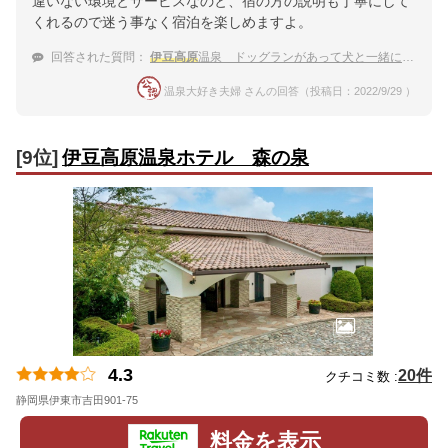
違いない環境とサービスなのと、宿の方の説明も丁寧にして
くれるので迷う事なく宿泊を楽しめますよ。
回答された質問：
伊豆高原
温泉 ドッグランがあって犬と一緒に泊まれる温泉宿をおしえてください！
温泉大好き夫婦 さんの回答（投稿日：2022/9/29 ）
[9位]
伊豆高原温泉ホテル 森の泉
4.3
20件
クチコミ数 :
静岡県伊東市吉田901-75
地図
料金を表示