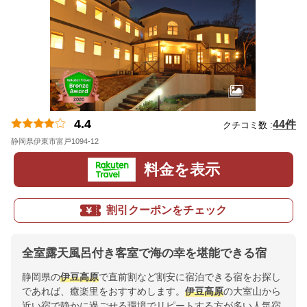
4.4
44件
クチコミ数 :
静岡県伊東市富戸1094-12
地図
料金を表示
割引クーポンをチェック
全室露天風呂付き客室で海の幸を堪能できる宿
静岡県の
伊豆高原
で直前割など割安に宿泊できる宿をお探し
であれば、癒楽里をおすすめします。
伊豆高原
の大室山から
近い宿で静かに過ごせる環境でリピートする方が多い人気宿