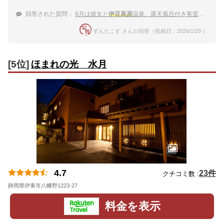
回答された質問：
9月は彼女と
伊豆高原
温泉。露天風呂付き客室の宿でゆっくりしたい！
ずんたこす さんの回答（投稿日：2026/1/29 ）
[5位]
ほまれの光 水月
4.7
23件
クチコミ数 :
静岡県伊東市八幡野1223-27
地図
料金を表示