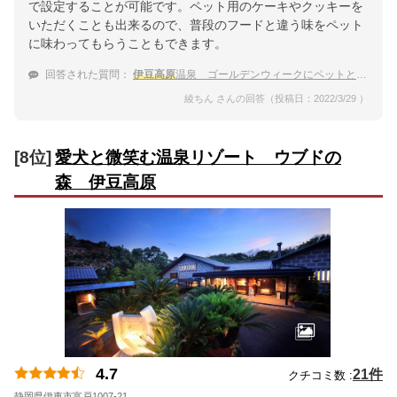
で設定することが可能です。ペット用のケーキやクッキーを
いただくことも出来るので、普段のフードと違う味をペット
に味わってもらうこともできます。
回答された質問：
伊豆高原
温泉 ゴールデンウィークにペットと泊まれるおすすめ温泉宿は？
綾ちん さんの回答（投稿日：2022/3/29 ）
[8位]
愛犬と微笑む温泉リゾート ウブドの
森 伊豆高原
4.7
21件
クチコミ数 :
静岡県伊東市富戸1007-21
地図