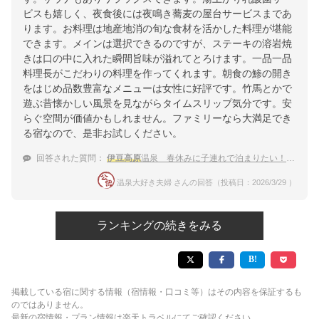
ビスも嬉しく、夜食後には夜鳴き蕎麦の屋台サービスまであ
ります。お料理は地産地消の旬な食材を活かした料理が堪能
できます。メインは選択できるのですが、ステーキの溶岩焼
きは口の中に入れた瞬間旨味が溢れてとろけます。一品一品
料理長がこだわりの料理を作ってくれます。朝食の鯵の開き
をはじめ品数豊富なメニューは女性に好評です。竹馬とかで
遊ぶ昔懐かしい風景を見ながらタイムスリップ気分です。安
らぐ空間が価値かもしれません。ファミリーなら大満足でき
る宿なので、是非お試しください。
回答された質問：
伊豆高原
温泉 春休みに子連れで泊まりたい！穴場な宿のおすすめは？
温泉大好き夫婦 さんの回答（投稿日：2026/3/29 ）
ランキングの続きをみる
掲載している宿に関する情報（宿情報・口コミ等）はその内容を保証するも
のではありません。
最新の宿情報・プラン情報は楽天トラベルにてご確認ください。