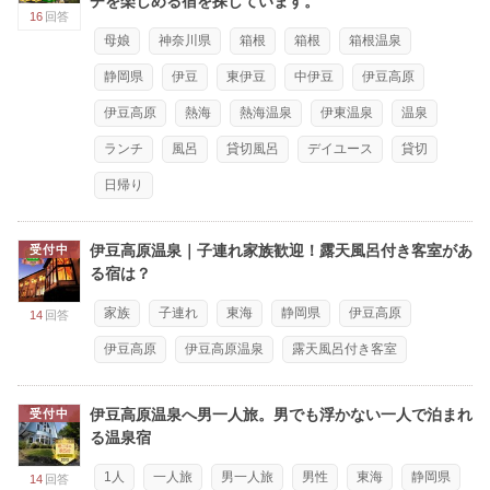
チを楽しめる宿を探しています。
16
回答
母娘
神奈川県
箱根
箱根
箱根温泉
静岡県
伊豆
東伊豆
中伊豆
伊豆高原
伊豆高原
熱海
熱海温泉
伊東温泉
温泉
ランチ
風呂
貸切風呂
デイユース
貸切
日帰り
伊豆高原温泉｜子連れ家族歓迎！露天風呂付き客室があ
受付中
る宿は？
家族
子連れ
東海
静岡県
伊豆高原
14
回答
伊豆高原
伊豆高原温泉
露天風呂付き客室
伊豆高原温泉へ男一人旅。男でも浮かない一人で泊まれ
受付中
る温泉宿
1人
一人旅
男一人旅
男性
東海
静岡県
14
回答