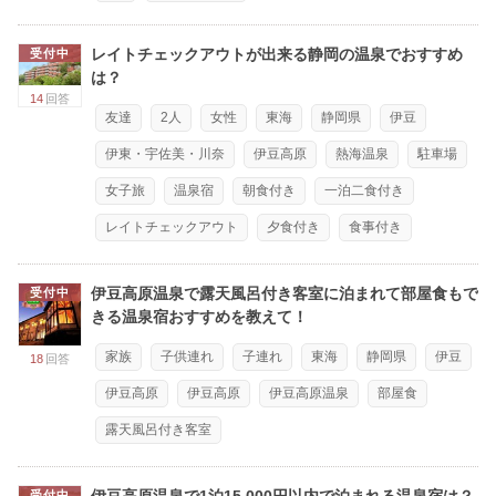
レイトチェックアウトが出来る静岡の温泉でおすすめ
受付中
は？
14
回答
友達
2人
女性
東海
静岡県
伊豆
伊東・宇佐美・川奈
伊豆高原
熱海温泉
駐車場
女子旅
温泉宿
朝食付き
一泊二食付き
レイトチェックアウト
夕食付き
食事付き
伊豆高原温泉で露天風呂付き客室に泊まれて部屋食もで
受付中
きる温泉宿おすすめを教えて！
家族
子供連れ
子連れ
東海
静岡県
伊豆
18
回答
伊豆高原
伊豆高原
伊豆高原温泉
部屋食
露天風呂付き客室
伊豆高原温泉で1泊15,000円以内で泊まれる温泉宿は？
受付中