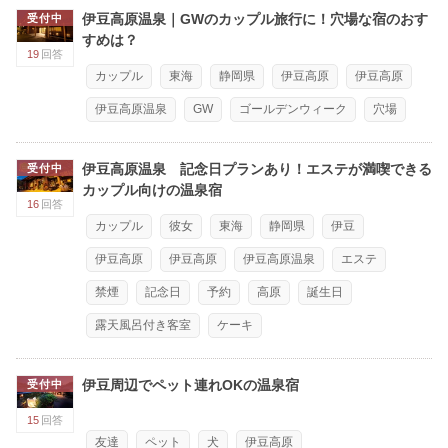
伊豆高原温泉｜GWのカップル旅行に！穴場な宿のおす
受付中
すめは？
19
回答
カップル
東海
静岡県
伊豆高原
伊豆高原
伊豆高原温泉
GW
ゴールデンウィーク
穴場
伊豆高原温泉 記念日プランあり！エステが満喫できる
受付中
カップル向けの温泉宿
16
回答
カップル
彼女
東海
静岡県
伊豆
伊豆高原
伊豆高原
伊豆高原温泉
エステ
禁煙
記念日
予約
高原
誕生日
露天風呂付き客室
ケーキ
伊豆周辺でペット連れOKの温泉宿
受付中
15
回答
友達
ペット
犬
伊豆高原