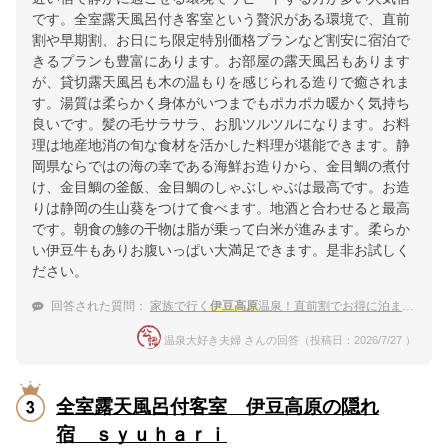
です。全室露天風呂付き客室という贅沢がある環境で、直前
割や早期割、お日にち限定特別価格プランなど割安に宿泊で
きるプランも豊富にあります。お部屋の露天風呂もあります
が、貸切露天風呂も木の温もりを感じられる造りで癒されま
す。湯質は柔らかく身体がいつまでもポカポカ暖かく気持ち
良いです。髪の毛サラサラ、お肌ツルツルになります。お料
理は地産地消の旬な食材を活かした料理が堪能できます。静
岡県ならではの海の幸である海鮮お造りから、金目鯛の煮付
け、金目鯛の釜飯、金目鯛のしゃぶしゃぶは最高です。お造
りは静岡の生山葵をつけて食べます。地酒と合わせると最高
です。朝食の鯵の干物は脂が乗って白米が進みます。柔らか
い伊豆牛もありお腹いっぱい大満足できます。是非お試しく
ださい。
回答された質問：
家族で行く
伊豆高原
温泉！直前割でお得に泊まれる宿のおすすめは？
温泉大好き夫婦 さんの回答（投稿日：2026/7/27 ）
全室露天風呂付客室 伊豆高原の隠れ
宿 ｓｙｕｈａｒｉ