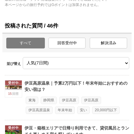
本ページからの旅行予約ではGポイントは加算されません。
投稿された質問 / 46件
すべて
回答受付中
解決済み
並び替え
伊豆高原温泉｜予算2万円以下！年末年始におすすめの
受付中
安い宿は？
15
回答
東海
静岡県
伊豆高原
伊豆高原
伊豆高原温泉
年末年始
安い
20,000円以下
伊豆・箱根エリアで日帰り利用できて、貸切風呂とラン
受付中