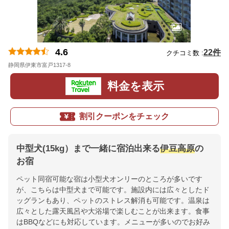
4.6
22件
クチコミ数 :
静岡県伊東市富戸1317-8
地図
料金を表示
割引クーポンをチェック
中型犬(15kg）まで一緒に宿泊出来る
伊豆高原
の
お宿
ペット同宿可能な宿は小型犬オンリーのところが多いです
が、こちらは中型犬まで可能です。施設内には広々としたド
ッグランもあり、ペットのストレス解消も可能です。温泉は
広々とした露天風呂や大浴場で楽しむことが出来ます。食事
はBBQなどにも対応しています。メニューが多いのでお好み