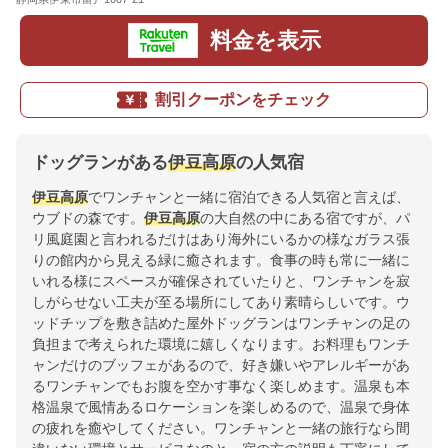
料金を表示
割引クーポンをチェック
ドッグランがある
伊豆高原
の人気宿
伊豆高原
でワンチャンと一緒に宿泊できる人気宿と言えば、
ウブドの森です。
伊豆高原
の大自然の中にある宿ですが、パ
リ風庭園と言われるだけはあり海外にいるかの様なガラス張
りの館内から見える緑に癒されます。食事の時も常に一緒に
いれる様にスペースが確保されていたりと、ワンチャンを寂
しがらせない工夫が至る場所にしてあり素晴らしいです。ウ
ッドチップを敷き詰めた屋外ドッグランはワンチャンの足の
負担まで考えられた環境に嬉しくなります。お料理もワンチ
ャンだけのブッフェがあるので、好き嫌いやアレルギーがあ
るワンチャンでもお腹を空かす事なく楽しめます。温泉も本
格温泉で風情あるロケーションを楽しめるので、温泉で身体
の疲れを癒やしてください。ワンチャンと一緒の旅行なら間