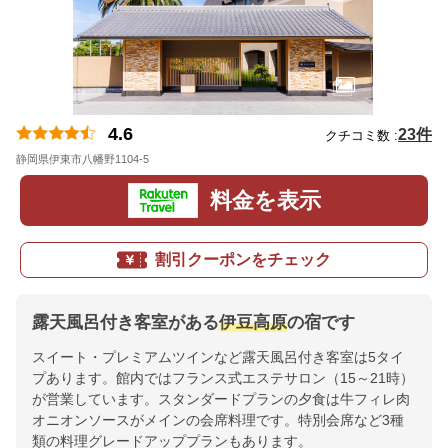
4.6
23件
クチコミ数 :
静岡県伊東市八幡野1104-5
地図
料金を表示
割引クーポンをチェック
露天風呂付き客室がある
伊豆高原
の宿です
スイート・プレミアムツインなど露天風呂付き客室は5タイ
プあります。館内ではフランス式エステサロン（15～21時）
が営業しています。スタンダードプランの夕食は牛フィレ肉
オニオンソースがメインの会席料理です。特別会席など3種
類の料理グレードアッププランもあります。