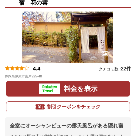
宿 花の雲
4.4
22件
クチコミ数 :
静岡県伊東市富戸925-48
地図
料金を表示
割引クーポンをチェック
全室にオーシャンビューの露天風呂がある隠れ宿