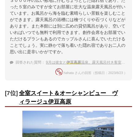
３０００坪の広い敷地に佇むちょっとした隠れ宿であり、た
った５室のみですが全てお部屋に壮大な温泉露天風呂が付い
ています。お風呂から海を臨む素晴らしい景観を楽しむこと
ができます。露天風呂の浴槽には檜づくりや石づくりなどが
あります。また本館には別に広めの貸切風呂があり、空いて
いればいつでも無料で利用できます。創作会席をお部屋でい
ただけるプランもあるのでカップルさんに喜んでいただける
ことでしょう。実に静かで落ち着いた隠れ宿でありお二人の
思い出に是非いかがですか。
回答された質問：
9月は彼女と
伊豆高原
温泉。露天風呂付き客室の宿でゆっくりしたい！
hahata さんの回答（投稿日：2023/8/23 ）
[7位]
全室スイート＆オーシャンビュー ヴ
ィラージュ伊豆高原