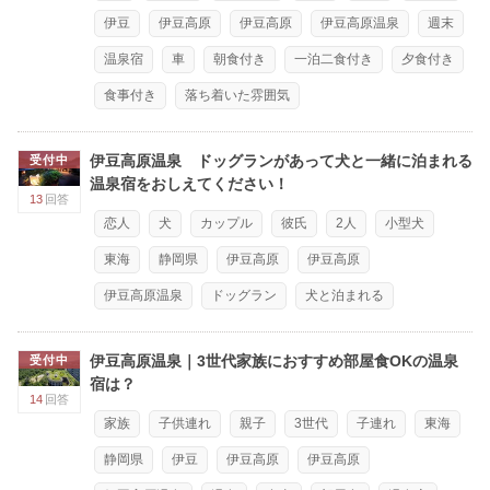
伊豆
伊豆高原
伊豆高原
伊豆高原温泉
週末
温泉宿
車
朝食付き
一泊二食付き
夕食付き
食事付き
落ち着いた雰囲気
伊豆高原温泉 ドッグランがあって犬と一緒に泊まれる
受付中
温泉宿をおしえてください！
13
回答
恋人
犬
カップル
彼氏
2人
小型犬
東海
静岡県
伊豆高原
伊豆高原
伊豆高原温泉
ドッグラン
犬と泊まれる
伊豆高原温泉｜3世代家族におすすめ部屋食OKの温泉
受付中
宿は？
14
回答
家族
子供連れ
親子
3世代
子連れ
東海
静岡県
伊豆
伊豆高原
伊豆高原