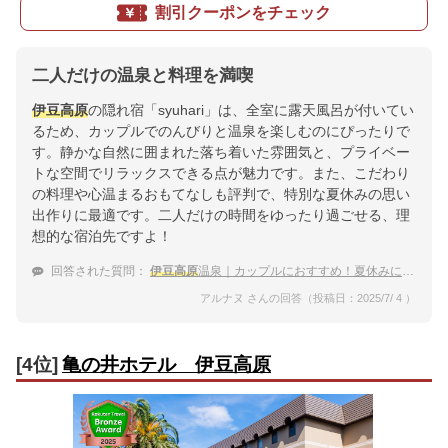
割引クーポンをチェック
二人だけの温泉と料理を満喫
伊豆高原
の隠れ宿「syuhari」は、全室に露天風呂が付いてい
るため、カップルでのんびりと温泉を楽しむのにぴったりで
す。静かな自然に囲まれた落ち着いた雰囲気と、プライベー
トな空間でリラックスできる点が魅力です。また、こだわり
の料理や心温まるおもてなしも評判で、特別な夏休みの思い
出作りに最適です。二人だけの時間をゆったり過ごせる、理
想的な宿泊先ですよ！
回答された質問：
伊豆高原
温泉｜カップルにおすすめ！夏休みにぴったりな宿は？
アルナヌ さんの回答（投稿日：2025/7/ 4 ）
[4位]
亀の井ホテル 伊豆高原