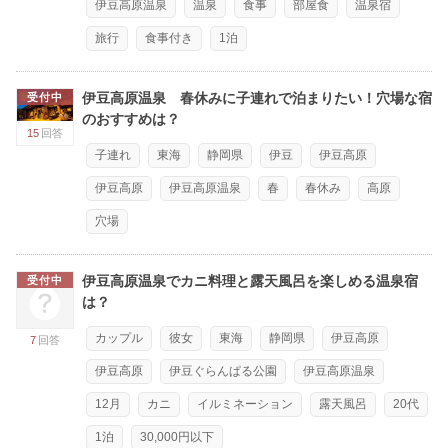
伊豆高原温泉
温泉
食事
部屋食
温泉宿
旅行
食事付き
1泊
伊豆高原温泉 春休みに子連れで泊まりたい！穴場な宿
受付中
のおすすめは？
15
回答
子連れ
東海
静岡県
伊豆
伊豆高原
伊豆高原
伊豆高原温泉
春
春休み
高原
穴場
伊豆高原温泉でカニ料理と露天風呂を楽しめる温泉宿
受付中
は？
カップル
彼女
東海
静岡県
伊豆高原
7
回答
伊豆高原
伊豆ぐらんぱる公園
伊豆高原温泉
12月
カニ
イルミネーション
露天風呂
20代
1泊
30,000円以下