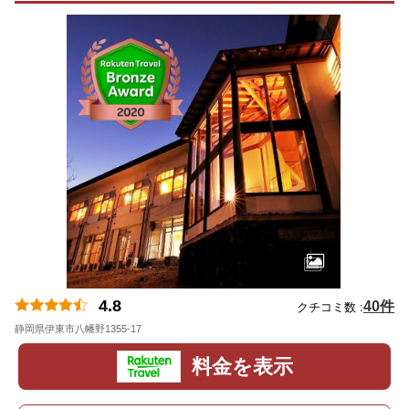
4.8
40件
クチコミ数 :
静岡県伊東市八幡野1355-17
地図
料金を表示