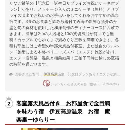
リなご希望の【記念日・誕生日サプライズお祝いケーキ付プ
ラン】があり、メッセージ入りのミニケーキ（無料）とサプ
ライズ演出でお祝いのお手伝いをしてくれるおすすめの温泉
宿です。3食のお食事と飲み放題付で近海の新鮮な魚介の舟
盛と旬の食材を使用した和洋創作のディナーコースに舌鼓で
きます。温泉は2つの大浴場と10の貸切風呂が何回でも無
料！カップルで心ゆくまで湯めぐり三昧を満喫できます。各
種お部屋にはご希望の半露天風呂付客室、また独自のフルハ
ンド施術による本格バリニーズスパ（エステ）施設があり、
エステ・岩盤浴・温泉と相乗効果！三拍子同時に愉しめ至福
の時間を過ごせます。
回答された質問：
伊豆高原
温泉 記念日プランあり！エステが満喫できるカップル向けの温泉宿
シャンちゃん さんの回答（投稿日：2026/4/20 ）
客室露天風呂付き お部屋食で金目鯛
を味わう宿 伊豆高原温泉 お宿 癒
楽里ーゆらりー