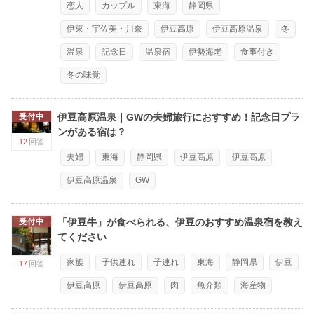
恋人
カップル
東海
静岡県
伊東・宇佐美・川奈
伊豆高原
伊豆高原温泉
冬
温泉
記念日
温泉宿
伊勢海老
食事付き
冬の味覚
伊豆高原温泉｜GWの夫婦旅行におすすめ！記念日プラ
受付中
ンがある宿は？
12
回答
夫婦
東海
静岡県
伊豆高原
伊豆高原
伊豆高原温泉
GW
「伊豆牛」が食べられる、伊豆のおすすめ温泉宿を教え
受付中
てください
家族
子供連れ
子連れ
東海
静岡県
伊豆
17
回答
伊豆高原
伊豆高原
肉
魚介類
海産物