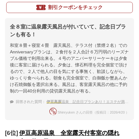
割引クーポンをチェック
全８室に温泉露天風呂が付いていて、記念日プラ
ンも有る！
和室８畳＋寝室４畳 露天風呂、テラス付（禁煙２名）での
Anniversaryプランは、２食付を２人合計６万円弱のリーズナ
ブル価格で利用出来る。４号のアニバーサリーケーキは夕食
後に客室に届けられる。夕食は、懐石料理を完全個室で頂け
るので、２人で他人の目を気にする事無く、歓談しながら、
ゆっくり食べられる。朝食も完全個室で、白御飯か蟹あんか
け石焼御飯を選択出来る。風呂は、客室露天風呂の他に予約
制の一回40分利用の貸切露天風呂が有る。
回答された質問：
伊豆高原
温泉 記念日プランあり！エステが満喫できるカップル向けの温泉宿
Shinryuken さんの回答（投稿日：2026/4/20 ）
[6位]
伊豆高原温泉 全室露天付客室の隠れ