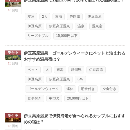
16
回答
友達
2人
東海
静岡県
伊豆高原
伊豆高原
伊豆高原温泉
温泉
温泉宿
リーズナブル
15,000円以下
伊豆高原温泉 ゴールデンウィークにペットと泊まれる
受付中
おすすめ温泉宿は？
13
回答
ペット
犬
東海
静岡県
伊豆高原
伊豆高原
伊豆高原温泉
GW
ゴールデンウィーク
連休
朝食付き
夕食付き
食事付き
中型犬
20,000円以下
伊豆高原温泉で伊勢海老が食べられるカップルにおすす
受付中
めの宿は？
18
回答