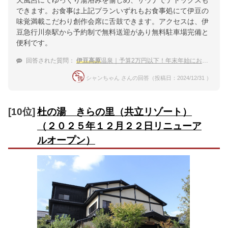
天風呂にてゆっくり湯浴みを愉しめ、サウナでデトックスも
できます。お食事は上記プランいずれもお食事処にて伊豆の
味覚満載こだわり創作会席に舌鼓できます。アクセスは、伊
豆急行川奈駅から予約制で無料送迎があり無料駐車場完備と
便利です。
回答された質問：
伊豆高原
温泉｜予算2万円以下！年末年始におすすめの安い宿は？
シャンちゃん さんの回答（投稿日：2024/12/31 ）
[10位]
杜の湯 きらの里（共立リゾート）
（２０２５年１２月２２日リニューア
ルオープン）