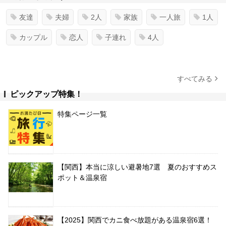
友達
夫婦
2人
家族
一人旅
1人
カップル
恋人
子連れ
4人
すべてみる
ピックアップ特集！
特集ページ一覧
【関西】本当に涼しい避暑地7選 夏のおすすめス
ポット＆温泉宿
【2025】関西でカニ食べ放題がある温泉宿6選！