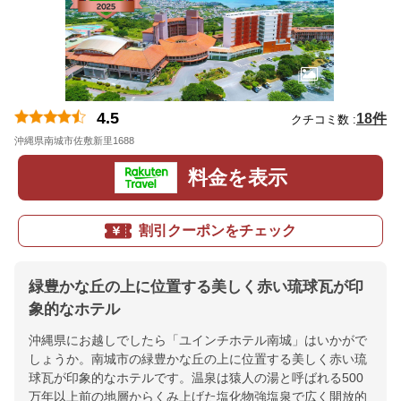
4.5
18件
クチコミ数 :
沖縄県南城市佐敷新里1688
地図
料金を表示
割引クーポンをチェック
緑豊かな丘の上に位置する美しく赤い琉球瓦が印
象的なホテル
沖縄県にお越しでしたら「ユインチホテル南城」はいかがで
しょうか。南城市の緑豊かな丘の上に位置する美しく赤い琉
球瓦が印象的なホテルです。温泉は猿人の湯と呼ばれる500
万年以上前の地層からくみ上げた塩化物強塩泉で広く開放的