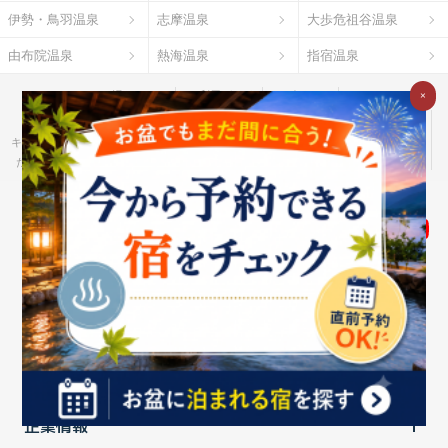
伊勢・鳥羽温泉
志摩温泉
大歩危祖谷温泉
由布院温泉
熱海温泉
指宿温泉
お湯たびとは
ご利用ガイド
Ｇポイント
×
Ｇランキング
だれどこ
ocruyo
お湯たび
わたしと、暮らし。
キテミヨ
ベストオイシー
モノスポ
野に行く。
カウナラ
ミツケヨ
たびゆかし
Ｇ-Ranking 推し活
食pin by Ｇ-Ranking
ハーブ酒のススメ
個人のお客さま
法人のお客さま
企業情報