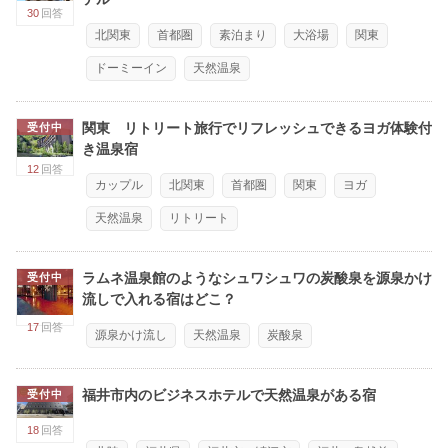
30
回答
北関東
首都圏
素泊まり
大浴場
関東
ドーミーイン
天然温泉
関東 リトリート旅行でリフレッシュできるヨガ体験付
受付中
き温泉宿
12
回答
カップル
北関東
首都圏
関東
ヨガ
天然温泉
リトリート
ラムネ温泉館のようなシュワシュワの炭酸泉を源泉かけ
受付中
流しで入れる宿はどこ？
17
回答
源泉かけ流し
天然温泉
炭酸泉
福井市内のビジネスホテルで天然温泉がある宿
受付中
18
回答