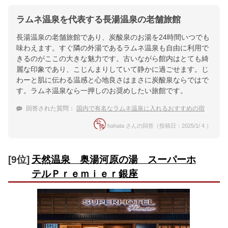
ラムネ温泉を代表する長湯温泉の老舗旅館
長湯温泉の老舗旅館であり、炭酸泉のお湯を24時間いつでも
味わえます。すぐ隣の外湯であるラムネ温泉も自由に利用で
きるのがここの大きな魅力です。古いながら館内はとても綺
麗な印象であり、こじんまりしていて静かに過ごせます。じ
わーと肌に伝わる温感と心地良さはまさに炭酸泉ならではで
す。ラムネ温泉なら一押しのお奨めしたい旅館です。
回答された質問：
国内で有名なラムネ温泉に入れるおすすめの宿
hahata さんの回答（投稿日：2025/1/ 4 ）
[9位]
天然温泉 奥湯河原の湯 スーパーホ
テルＰｒｅｍｉｅｒ銀座