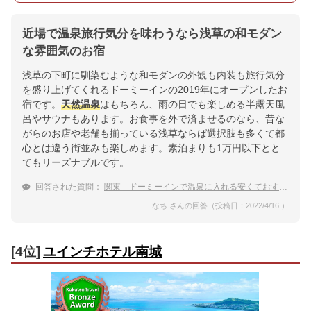
近場で温泉旅行気分を味わうなら浅草の和モダン
な雰囲気のお宿
浅草の下町に馴染むような和モダンの外観も内装も旅行気分
を盛り上げてくれるドーミーインの2019年にオープンしたお
宿です。
天然温泉
はもちろん、雨の日でも楽しめる半露天風
呂やサウナもあります。お食事を外で済ませるのなら、昔な
がらのお店や老舗も揃っている浅草ならば選択肢も多くて都
心とは違う街並みも楽しめます。素泊まりも1万円以下とと
てもリーズナブルです。
回答された質問：
関東 ドーミーインで温泉に入れる安くておすすめのホテル
なち さんの回答（投稿日：2022/4/16 ）
[4位]
ユインチホテル南城