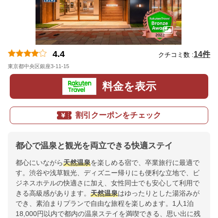
4.4
14件
クチコミ数 :
東京都中央区銀座3-11-15
地図
料金を表示
割引クーポンをチェック
都心で温泉と観光を両立できる快適ステイ
都心にいながら
天然温泉
を楽しめる宿で、卒業旅行に最適で
す。渋谷や浅草観光、ディズニー帰りにも便利な立地で、ビ
ジネスホテルの快適さに加え、女性同士でも安心して利用で
きる高級感があります。
天然温泉
はゆったりとした湯浴みが
でき、素泊まりプランで自由な旅程を楽しめます。1人1泊
18,000円以内で都内の温泉ステイを満喫できる、思い出に残