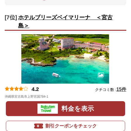
[7位]
ホテルブリーズベイマリーナ ＜宮古
島＞
4.2
15件
クチコミ数 :
沖縄県宮古島市上野宮国784-1
地図
料金を表示
割引クーポンをチェック