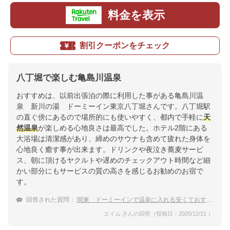
料金を表示
割引クーポンをチェック
八丁堀で楽しむ亀島川温泉
おすすめは、以前出張泊の際に利用した事がある亀島川温
泉 新川の湯 ドーミーイン東京八丁堀さんです。八丁堀駅
の直ぐ傍にあるので場所的にも使いやすく、都内で手軽に
天
然温泉
が楽しめる心地良さは最高でした。ホテル2階にある
大浴場は清潔感があり、締めのサウナも含めて疲れた身体を
心地良く癒す事が出来ます。ドリンクや夜泣き蕎麦サービ
ス、朝に頂けるヤクルトや遅めのチェックアウト時間など細
かい部分にもサービスの質の高さを感じるお勧めのお宿で
す。
回答された質問：
関東 ドーミーインで温泉に入れる安くておすすめのホテル
エイム さんの回答（投稿日：2020/12/21 ）