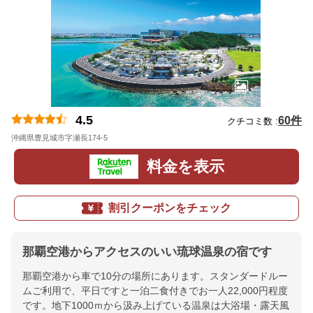
4.5
60件
クチコミ数 :
沖縄県豊見城市字瀬長174-5
地図
料金を表示
割引クーポンをチェック
那覇空港からアクセスのいい琉球温泉の宿です
那覇空港から車で10分の場所にあります。スタンダードルー
ムご利用で、平日ですと一泊二食付きでお一人22,000円程度
です。地下1000ｍから汲み上げている温泉は大浴場・露天風