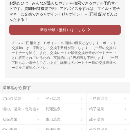
お湯たびは、みんなが選んだホテルを検索できるホテル予約サイ
トです。質問/回答機能で相互アドバイスをすれば、マイル・電子
マネーに交換できるＧポイント(1Ｇポイント＝1円相当)がどんど
んたまる！
新規登録（無料）はこちら
※1Ｇ＝1円相当は、Ｇポイントの価値の目安となります。ポイント
交換時には、原則として交換手数料が発生します。（一部の交換パ
ートナーを除く）また、交換レートや最低交換数量がパートナーご
とに設定されているため、実質的には1円相当を下回ります。（一部
下回らない場合もございます）詳細は各パートナー毎の交換詳細ペ
ージをご確認ください。
温泉地から探す
定山渓温泉
登別温泉
十勝川温泉
湯の川温泉（北海道）
乳頭温泉
鳴子温泉
秋保温泉
東山温泉
蔵王温泉
銀山温泉
草津温泉
伊香保温泉