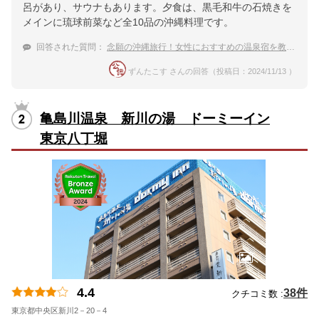
呂があり、サウナもあります。夕食は、黒毛和牛の石焼きを
メインに琉球前菜など全10品の沖縄料理です。
回答された質問：
念願の沖縄旅行！女性におすすめの温泉宿を教えて
ずんたこす さんの回答（投稿日：2024/11/13 ）
亀島川温泉 新川の湯 ドーミーイン
東京八丁堀
4.4
38件
クチコミ数 :
東京都中央区新川2－20－4
地図