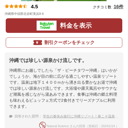
4.5
16件
クチコミ数 :
沖縄県中頭郡北谷町美浜8-6
地図
料金を表示
割引クーポンをチェック
沖縄では珍しい源泉かけ流しです。
沖縄県にお越しでしたら「ザ・ビーチタワー沖縄」はいかが
でしょうか。海が目の前に広がる過ごしやすい温泉リゾート
です。温泉は地下１４００ｍから湧き出る豊かなお湯で沖縄
では珍しい源泉かけ流しです。大浴場や露天風呂やサウナな
ど潮風を感じながら湯あみできます。食事は沖縄の郷土料理
も味わえるビュッフェ方式で2食付きでリーズナブルに利用
できます。
回答された質問：
学生の春休み旅行に沖縄リゾート！春こそ温泉を楽しみたいのでおすすめ宿を教えて。
Natural Science さんの回答（投稿日：2024/1/14 ）