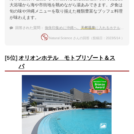
大浴場から海や市街地を眺めながら湯あみできます。夕食は
旬の味や沖縄メニューを取り揃えた種類豊富なブッフェ料理
が味わえます。
回答された質問：
御朱印集めに沖縄へ。
天然温泉
に入れるホテルはありますか？
Natural Science さんの回答（投稿日：2023/5/14 ）
[5位]
オリオンホテル モトブリゾート＆ス
パ