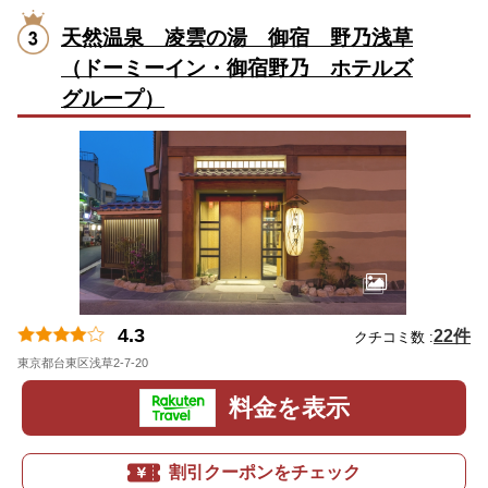
天然温泉 凌雲の湯 御宿 野乃浅草
（ドーミーイン・御宿野乃 ホテルズ
グループ）
4.3
22件
クチコミ数 :
東京都台東区浅草2-7-20
地図
料金を表示
割引クーポンをチェック