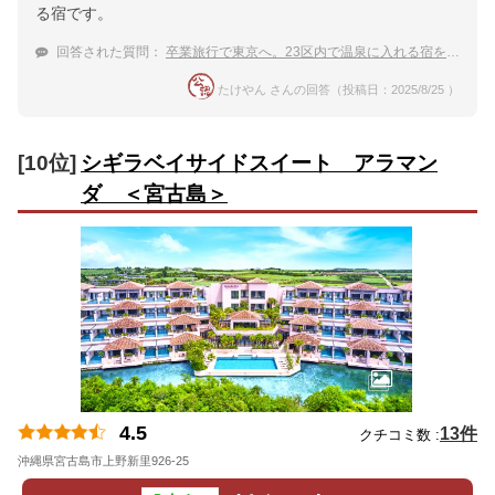
る宿です。
回答された質問：
卒業旅行で東京へ。23区内で温泉に入れる宿を教えて！
たけやん さんの回答（投稿日：2025/8/25 ）
[10位]
シギラベイサイドスイート アラマン
ダ ＜宮古島＞
4.5
13件
クチコミ数 :
沖縄県宮古島市上野新里926-25
地図