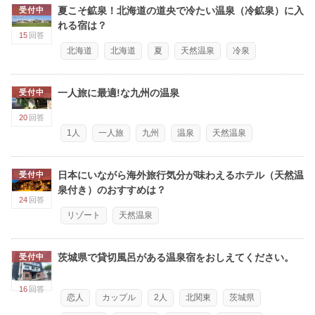
夏こそ鉱泉！北海道の道央で冷たい温泉（冷鉱泉）に入
受付中
れる宿は？
15
回答
北海道
北海道
夏
天然温泉
冷泉
一人旅に最適!な九州の温泉
受付中
20
回答
1人
一人旅
九州
温泉
天然温泉
日本にいながら海外旅行気分が味わえるホテル（天然温
受付中
泉付き）のおすすめは？
24
回答
リゾート
天然温泉
茨城県で貸切風呂がある温泉宿をおしえてください。
受付中
16
回答
恋人
カップル
2人
北関東
茨城県