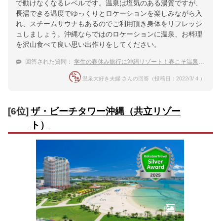
で動けなくなるレベルです。温泉は塩気のある湯質ですが、
長湯できる温度でゆっくりとロケーションを楽しみながら入
れ、スチームサウナもあるのでご利用頂き身体をリフレッシ
ュしましょう。沖縄ならではのロケーションに温泉、お料理
を沢山食べて良い思い出作りをしてください。
回答された質問：
学生の春休み旅行に沖縄リゾート！春こそ温泉を楽しみたいのでおすすめ宿を教えて。
温泉大好き夫婦 さんの回答（投稿日：2022/3/ 4 ）
[6位]
ザ・ビーチタワー沖縄（共立リゾー
ト）