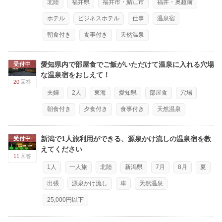
北陸
福井県
福井市・鯖江市
福井・奥越前
ホテル
ビジネスホテル
仕事
温泉宿
朝食付き
食事付き
天然温泉
愛知県内で部屋食でご飯がいただけて温泉に入れる穴場
受付中
な温泉宿をおしえて！
20
回答
夫婦
2人
東海
愛知県
部屋食
穴場
朝食付き
夕食付き
食事付き
天然温泉
新潟で1人旅利用ができる、源泉かけ流しの温泉宿を教
受付中
えてください
11
回答
1人
一人旅
北陸
新潟県
7月
8月
夏
出張
源泉かけ流し
車
天然温泉
25,000円以下