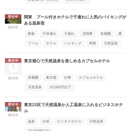
関東 プール付きホテルで子連れに人気のバイキングが
受付中
ある温泉宿
19
回答
家族
子供連れ
子連れ
北関東
首都圏
夏
プール
ホテル
バイキング
関東
天然温泉
東京都心で天然温泉を楽しめるカプセルホテル
受付中
首都圏
東京都
仕事
カプセルホテル
15
回答
天然温泉
10,000円以下
東京23区で天然温泉か人工温泉に入れるビジネスホテ
受付中
ル
18
回答
温泉
出張
ビジネスホテル
天然温泉