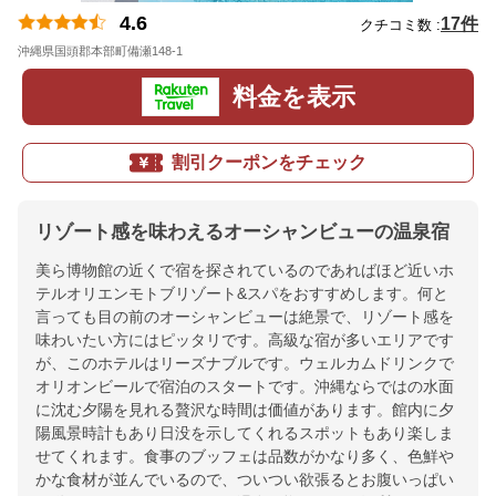
4.6
17件
クチコミ数 :
沖縄県国頭郡本部町備瀬148-1
地図
料金を表示
割引クーポンをチェック
リゾート感を味わえるオーシャンビューの温泉宿
美ら博物館の近くで宿を探されているのであればほど近いホ
テルオリエンモトブリゾート&スパをおすすめします。何と
言っても目の前のオーシャンビューは絶景で、リゾート感を
味わいたい方にはピッタリです。高級な宿が多いエリアです
が、このホテルはリーズナブルです。ウェルカムドリンクで
オリオンビールで宿泊のスタートです。沖縄ならではの水面
に沈む夕陽を見れる贅沢な時間は価値があります。館内に夕
陽風景時計もあり日没を示してくれるスポットもあり楽しま
せてくれます。食事のブッフェは品数がかなり多く、色鮮や
かな食材が並んでいるので、ついつい欲張るとお腹いっぱい