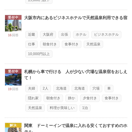
15,000円以下
大阪市内にあるビジネスホテルで天然温泉利用できる宿
受付中
近畿
大阪府
出張
ホテル
ビジネスホテル
16
回答
仕事
朝食付き
食事付き
天然温泉
10,000円以上
札幌から車で行ける 人が少ない穴場な温泉宿をおしえ
受付中
て！
夫婦
2人
北海道
北海道
穴場
車
19
回答
隠れ家
朝食付き
静か
夕食付き
食事付き
天然温泉
料理が美味しい
1泊
関東 ドーミーインで温泉に入れる安くておすすめのホ
解決
テル