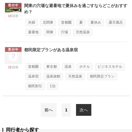
関東の穴場な避暑地で夏休みを過ごすならどこがおすす
受付中
め？
19
回答
夫婦
北関東
首都圏
夏
夏休み
露天風呂
避暑地
関東
穴場
天然温泉
都民限定プランがある温泉宿
受付中
首都圏
東京都
温泉
ホテル
ビジネスホテル
19
回答
温泉宿
温泉旅館
天然温泉
都民限定プラン
都民割引
1泊
前へ
1
次へ
同行者から探す