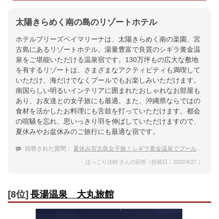
太陽きらめく南の島のリゾートホテル
ホテルブリーズベイマリーナは、太陽きらめく南の楽園、宮
古島にあるリゾートホテル。湯量豊富で良質のシギラ黄金温
泉をご堪能いただける温泉宿です。130万坪もの広大な敷地
を有するリゾートは、さまざまなアクティビティも満喫して
いただけ、海だけでなくプールでもお楽しみいただけます。
南国らしい明るいインテリアに囲まれたおしゃれなお部屋も
あり、お友達との女子旅にも最適。また、沖縄県ならではの
食材を活かしたお料理にも舌鼓を打っていただけます。都会
の喧騒を忘れ、思いっきり羽を伸ばしていただけますので、
夏休みやお盆休みのご旅行にも最適な宿です。
回答された質問：
夏休み宮古島女子旅！シギラ黄金温泉でプールに入れるおすすめ宿が知りたい
ほっこり法師 さんの回答（投稿日：2022/4/27 ）
[8位]
長湯温泉 大丸旅館