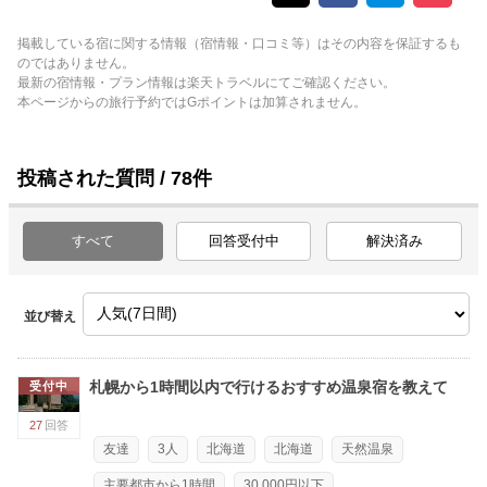
掲載している宿に関する情報（宿情報・口コミ等）はその内容を保証するも
のではありません。
最新の宿情報・プラン情報は楽天トラベルにてご確認ください。
本ページからの旅行予約ではGポイントは加算されません。
投稿された質問 / 78件
すべて
回答受付中
解決済み
並び替え
札幌から1時間以内で行けるおすすめ温泉宿を教えて
受付中
27
回答
友達
3人
北海道
北海道
天然温泉
主要都市から1時間
30,000円以下