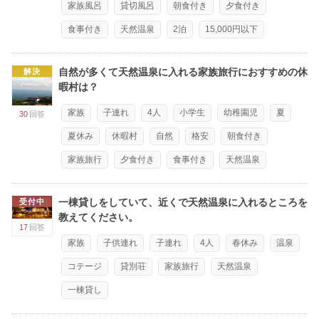
家族風呂
貸切風呂
朝食付き
夕食付き
食事付き
天然温泉
2泊
15,000円以下
自然が多くて天然温泉に入れる家族旅行におすすめの休
解決
暇村は？
家族
子連れ
4人
小学生
幼稚園児
夏
30
回答
夏休み
休暇村
自然
格安
朝食付き
家族旅行
夕食付き
食事付き
天然温泉
一棟貸しをしていて、近くで天然温泉に入れるところを
受付中
教えてください。
17
回答
家族
子供連れ
子連れ
4人
春休み
温泉
コテージ
貸別荘
家族旅行
天然温泉
一棟貸し