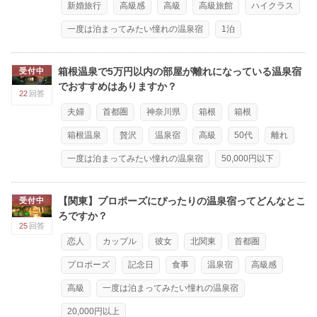
新婚旅行
高級感
高級
高級旅館
ハイクラス
一度は泊まってみたい憧れの温泉宿
1泊
箱根温泉で5万円以内の部屋が離れになっている温泉宿
受付中
でおすすめはありますか？
22
回答
夫婦
首都圏
神奈川県
箱根
箱根
箱根温泉
贅沢
温泉宿
高級
50代
離れ
一度は泊まってみたい憧れの温泉宿
50,000円以下
【関東】プロポーズにぴったりの温泉宿ってどんなとこ
受付中
ろですか？
25
回答
恋人
カップル
彼女
北関東
首都圏
プロポーズ
記念日
食事
温泉宿
高級感
高級
一度は泊まってみたい憧れの温泉宿
20,000円以上