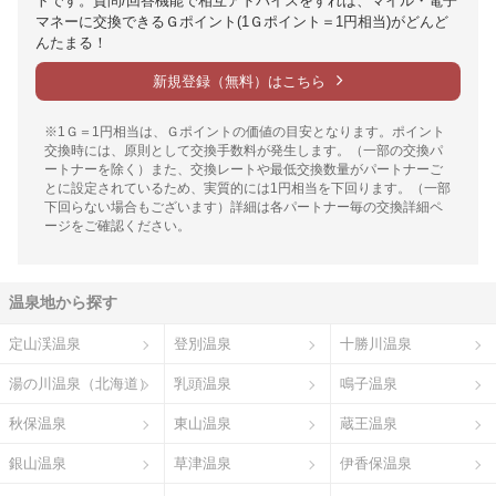
トです。質問/回答機能で相互アドバイスをすれば、マイル・電子
マネーに交換できるＧポイント(1Ｇポイント＝1円相当)がどんど
んたまる！
新規登録（無料）はこちら
※1Ｇ＝1円相当は、Ｇポイントの価値の目安となります。ポイント
交換時には、原則として交換手数料が発生します。（一部の交換パ
ートナーを除く）また、交換レートや最低交換数量がパートナーご
とに設定されているため、実質的には1円相当を下回ります。（一部
下回らない場合もございます）詳細は各パートナー毎の交換詳細ペ
ージをご確認ください。
温泉地から探す
定山渓温泉
登別温泉
十勝川温泉
湯の川温泉（北海道）
乳頭温泉
鳴子温泉
秋保温泉
東山温泉
蔵王温泉
銀山温泉
草津温泉
伊香保温泉