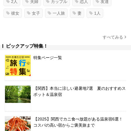
2人
夫婦
カップル
恋人
友達
彼女
女子
一人旅
妻
1人
すべてみる
ピックアップ特集！
特集ページ一覧
【関西】本当に涼しい避暑地7選 夏のおすすめス
ポット＆温泉宿
【2025】関西でカニ食べ放題がある温泉宿6選！
コスパの高い宿からご褒美旅まで