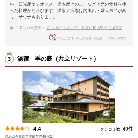
牛・日光産ヤシオマス・栃木産きのこ、など地元の食材を使
った料理がならびます。温泉大浴場は内風呂・露天風呂があ
り、サウナもあります。
回答された質問：
男1人旅なんだけど、初夏に栃木県の中禅寺温泉で高い
ずんたこす さんの回答（投稿日：2026/1/29 ）
湯宿 季の庭（共立リゾート）
4.4
40件
クチコミ数 :
群馬県吾妻郡草津町草津464-214
地図