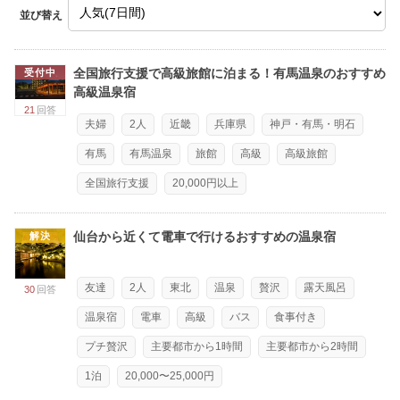
並び替え
全国旅行支援で高級旅館に泊まる！有馬温泉のおすすめ
受付中
高級温泉宿
21
回答
夫婦
2人
近畿
兵庫県
神戸・有馬・明石
有馬
有馬温泉
旅館
高級
高級旅館
全国旅行支援
20,000円以上
仙台から近くて電車で行けるおすすめの温泉宿
解決
友達
2人
東北
温泉
贅沢
露天風呂
30
回答
温泉宿
電車
高級
バス
食事付き
プチ贅沢
主要都市から1時間
主要都市から2時間
1泊
20,000〜25,000円