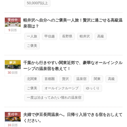
50,000円以上
軽井沢へ自分へのご褒美一人旅！贅沢に過ごせる高級温
受付中
泉宿は？
9
回答
一人旅
甲信越
長野県
軽井沢
高級
ご褒美
千葉から行きやすい関東近郊で、豪華なオールインクル
解決
ーシブの温泉宿を教えて！
30
回答
北関東
首都圏
贅沢
温泉宿
関東
高級
ご褒美
オールインクルーシブ
ゆっくり
一度は泊まってみたい憧れの温泉宿
夫婦で伊豆長岡温泉へ。日帰り入浴できる宿をおしえて
受付中
ください。
16
回答