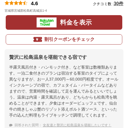
4.6
30件
クチコミ数 :
宮城県宮城郡松島町高城浜1-4
地図
料金を表示
割引クーポンをチェック
贅沢に松島温泉を堪能できる宿です
半露天風呂付き・ハンモック付き、など客室は数種類ありま
す。一泊二食付きのプランは宿泊する客室のタイプによって
異なりますが、お一人37,000円～60,000円程度です。オール
インクルーシブの宿で、カフェタイム・バータイムなどあり
ますので、営業時間を確認して足を運んでみるといいでしょ
う。温泉は内湯・露天風呂があり、どちらからも松島湾を眺
めることができます。夕食はオーダービュッフェです。仙台
牛の焼きしゃぶ蟹のリゾット添えポルト酒ソース、といった
手の込んだ料理もライブキッチンで調理してくれます。
回答された質問：
女友達と贅沢に松島温泉を堪能したいです！