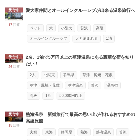
愛犬家仲間とオールインクルーシブが出来る温泉旅行へ
受付中
17
回答
ペット
犬
小型犬
贅沢
高級
オールインクルーシブ
犬と泊まれる
1泊
2名、1泊で5万円以上の草津温泉にある豪華な宿を知り
受付中
たい！
26
回答
2人
北関東
群馬県
草津・尻焼・花敷
草津・尻焼・花敷
草津温泉
贅沢
温泉宿
高級
1泊
50,000円以上
熱海温泉 新婚旅行で最高の思い出が作れるおすすめの
受付中
高級旅館
15
回答
夫婦
東海
静岡県
熱海
熱海温泉
贅沢