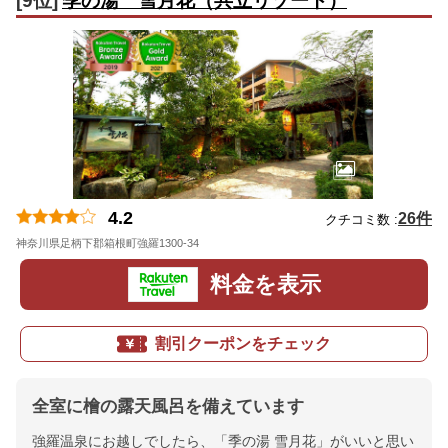
[9位]
季の湯 雪月花（共立リゾート）
4.2
26件
クチコミ数 :
神奈川県足柄下郡箱根町強羅1300-34
地図
料金を表示
割引クーポンをチェック
全室に檜の露天風呂を備えています
強羅温泉にお越しでしたら、「季の湯 雪月花」がいいと思い