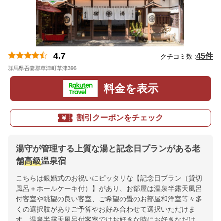
4.7
45件
クチコミ数 :
群馬県吾妻郡草津町草津396
地図
料金を表示
割引クーポンをチェック
湯守が管理する上質な湯と記念日プランがある老
舗
高級
温泉宿
こちらは銀婚式のお祝いにピッタリな【記念日プラン（貸切
風呂＋ホールケーキ付）】があり、お部屋は温泉半露天風呂
付客室や眺望の良い客室、ご希望の畳のお部屋和洋室等々多
くの選択肢がありご予算やお好み合わせて選択いただけま
す。温泉半露天風呂付客室ではお好きな時にお好きなだけ、