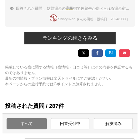
回答された質問：
嬉野温泉の
高級
宿で佐賀牛が食べられる温泉宿を探しています。
Shinryuken さんの回答（投稿日：2024/1/30 ）
ランキングの続きをみる
掲載している宿に関する情報（宿情報・口コミ等）はその内容を保証するも
のではありません。
最新の宿情報・プラン情報は楽天トラベルにてご確認ください。
本ページからの旅行予約ではGポイントは加算されません。
投稿された質問 / 287件
すべて
回答受付中
解決済み