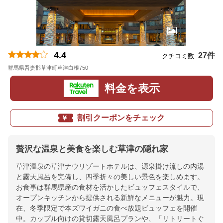
4.4
27件
クチコミ数 :
群馬県吾妻郡草津町草津白根750
地図
料金を表示
割引クーポンをチェック
贅沢な温泉と美食を楽しむ草津の隠れ家
草津温泉の草津ナウリゾートホテルは、源泉掛け流しの内湯
と露天風呂を完備し、四季折々の美しい景色を楽しめます。
お食事は群馬県産の食材を活かしたビュッフェスタイルで、
オープンキッチンから提供される新鮮なメニューが魅力。現
在、冬季限定で本ズワイガニの食べ放題ビュッフェを開催
中。カップル向けの貸切露天風呂プランや、「リトリートぐ