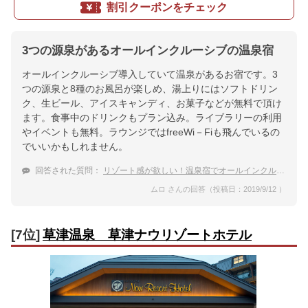
割引クーポンをチェック
3つの源泉があるオールインクルーシブの温泉宿
オールインクルーシブ導入していて温泉があるお宿です。3
つの源泉と8種のお風呂が楽しめ、湯上りにはソフトドリン
ク、生ビール、アイスキャンディ、お菓子などが無料で頂け
ます。食事中のドリンクもプラン込み。ライブラリーの利用
やイベントも無料。ラウンジではfreeWi－Fiも飛んでいるの
でいいかもしれません。
回答された質問：
リゾート感が欲しい！温泉宿でオールインクルーシブができるところってありますか？
ムロ さんの回答（投稿日：2019/9/12 ）
[7位]
草津温泉 草津ナウリゾートホテル