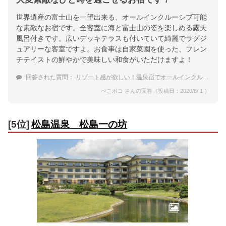
世界遺産の富士山を一望出来る、オールインクルーシブ可能
な素敵なお宿です。全客室に海と富士山の姿を楽しめる露天
風呂付きです。広いデッキテラスも付いていて綺麗でラグジ
ュアリーな客室ですよ。お食事は自家菜園を使った、フレン
チテイストの鮮やかで美味しい和食がいただけますよ！
回答された質問：
リゾート感が欲しい！温泉宿でオールインクルーシブができるところってありますか？
ぺこポコ さんの回答（投稿日：2020/8/ 1 ）
[5位]
松島温泉 松島一の坊