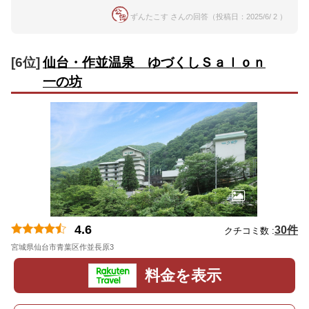
ずんたこす さんの回答（投稿日：2025/6/ 2 ）
[6位]
仙台・作並温泉 ゆづくしＳａｌｏｎ
一の坊
4.6
30件
クチコミ数 :
宮城県仙台市青葉区作並長原3
地図
料金を表示