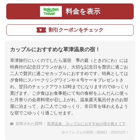
料金を表示
割引クーポンをチェック
カップルにおすすめな草津温泉の宿！
草津旅行にいくのでしたら湯宿 季の庭（ときのにわ）には
特典付の記念日プランがあり、大切な記念日を贅沢に過ごお
二人で贅沢に過ごせカップルにおすすめです。特典としては
夕食時にスパークリングワインや４号ケーキプレゼントさ
れ、翌日のチェックアウト12時までになりますのでゆっくり
寛げます。ご夕食はお食事処にて旬の食材をふんだんに使っ
た月替りの会席料理が召し上がれ、温泉露天風呂付きのお部
屋に泊まって、お二人でごゆっくり、非日常を味わえるよう
な宿でごゆっくり過ごしせます。
回答された質問：
草津温泉、カップルにおすすめの宿を教えて下さい。
ゆうてん さんの回答（投稿日：2022/1/27 ）