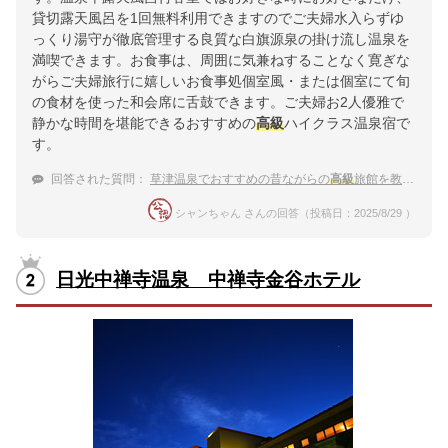
貸切露天風呂を1回無料利用できますのでご夫婦水入らずゆ
っくり湯守が徹底管理する良質な白旗源泉の掛け流し温泉を
満喫できます。お食事は、周囲に気兼ねすることなく寛ぎな
がらご夫婦旅行に嬉しいお食事処個室風・または個室にて旬
の食材を使った和会席に舌鼓できます。ご夫婦お2人優雅で
静かな時間を堪能できるおすすめの
高級
ハイクラス温泉宿で
す。
回答された質問：
草津温泉でおすすめの昔ながらの
高級
旅館を教えて！
シャンちゃん さんの回答（投稿日：2025/8/29 ）
日光中禅寺温泉 中禅寺金谷ホテル