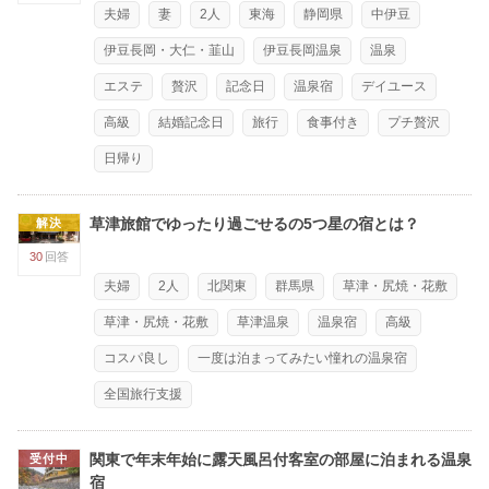
夫婦
妻
2人
東海
静岡県
中伊豆
伊豆長岡・大仁・韮山
伊豆長岡温泉
温泉
エステ
贅沢
記念日
温泉宿
デイユース
高級
結婚記念日
旅行
食事付き
プチ贅沢
日帰り
草津旅館でゆったり過ごせるの5つ星の宿とは？
解決
30
回答
夫婦
2人
北関東
群馬県
草津・尻焼・花敷
草津・尻焼・花敷
草津温泉
温泉宿
高級
コスパ良し
一度は泊まってみたい憧れの温泉宿
全国旅行支援
関東で年末年始に露天風呂付客室の部屋に泊まれる温泉
受付中
宿