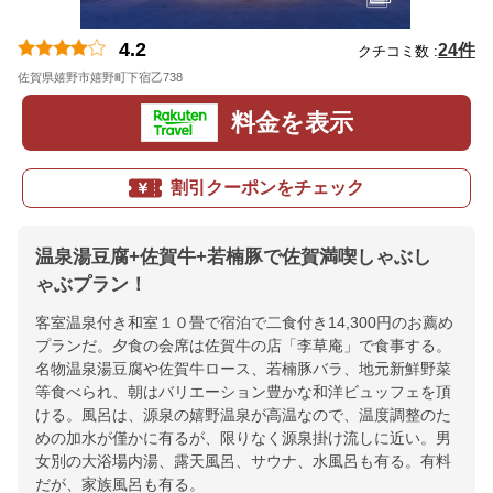
4.2
24件
クチコミ数 :
佐賀県嬉野市嬉野町下宿乙738
地図
料金を表示
割引クーポンをチェック
温泉湯豆腐+佐賀牛+若楠豚で佐賀満喫しゃぶし
ゃぶプラン！
客室温泉付き和室１０畳で宿泊で二食付き14,300円のお薦め
プランだ。夕食の会席は佐賀牛の店「李草庵」で食事する。
名物温泉湯豆腐や佐賀牛ロース、若楠豚バラ、地元新鮮野菜
等食べられ、朝はバリエーション豊かな和洋ビュッフェを頂
ける。風呂は、源泉の嬉野温泉が高温なので、温度調整のた
めの加水が僅かに有るが、限りなく源泉掛け流しに近い。男
女別の大浴場内湯、露天風呂、サウナ、水風呂も有る。有料
だが、家族風呂も有る。