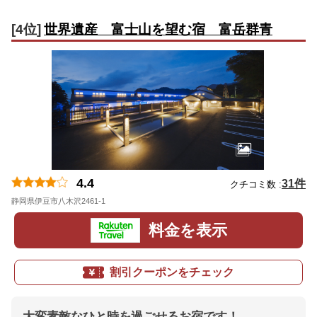
[4位]
世界遺産 富士山を望む宿 富岳群青
4.4
31件
クチコミ数 :
静岡県伊豆市八木沢2461-1
地図
料金を表示
割引クーポンをチェック
大変素敵なひと時を過ごせるお宿です！