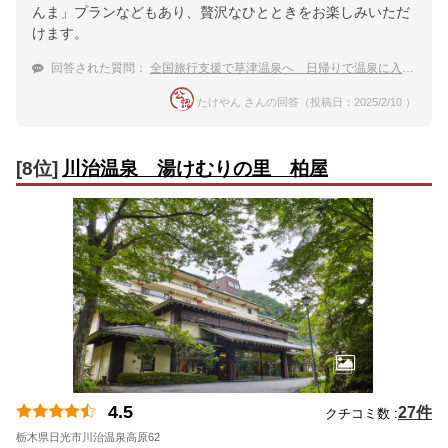
んま」プランなどもあり、贅沢なひとときをお楽しみいただ
けます。
回答された質問：
全国旅行支援で草津温泉へ 日帰りで温泉に入ってランチもできる温泉宿は？
たけやん さんの回答（投稿日：2025/2/10 ）
[8位]
川治温泉 湯けむりの里 柏屋
4.5
27件
クチコミ数 :
栃木県日光市川治温泉高原62
地図