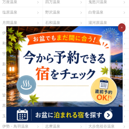
万座温泉
四万温泉
鬼怒川温泉
塩原温泉
野沢温泉
白骨温泉
月岡温泉
石和温泉
湯河原温泉
×
伊東温泉
修善寺温泉
下田温泉（静岡県）
和倉温泉
山中温泉
あわら温泉
宇奈月温泉
下呂温泉
平湯温泉
新穂高温泉
城崎温泉
有馬温泉
白浜温泉
勝浦温泉
道後温泉
こんぴら温泉
三朝温泉
玉造温泉
皆生温泉
湯原温泉
別府温泉
黒川温泉
霧島温泉
酸ヶ湯温泉
玉川温泉
日光湯元温泉
箱根温泉
伊勢・鳥羽温泉
志摩温泉
大歩危祖谷温泉