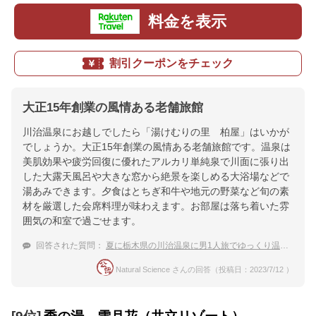
料金を表示
割引クーポンをチェック
大正15年創業の風情ある老舗旅館
川治温泉にお越しでしたら「湯けむりの里 柏屋」はいかが
でしょうか。大正15年創業の風情ある老舗旅館です。温泉は
美肌効果や疲労回復に優れたアルカリ単純泉で川面に張り出
した大露天風呂や大きな窓から絶景を楽しめる大浴場などで
湯あみできます。夕食はとちぎ和牛や地元の野菜など旬の素
材を厳選した会席料理が味わえます。お部屋は落ち着いた雰
囲気の和室で過ごせます。
回答された質問：
夏に栃木県の川治温泉に男1人旅でゆっくり温泉を楽しめる宿を探してます。
Natural Science さんの回答（投稿日：2023/7/12 ）