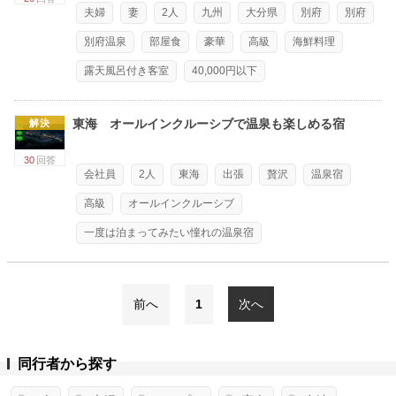
夫婦
妻
2人
九州
大分県
別府
別府
別府温泉
部屋食
豪華
高級
海鮮料理
露天風呂付き客室
40,000円以下
東海 オールインクルーシブで温泉も楽しめる宿
解決
30
回答
会社員
2人
東海
出張
贅沢
温泉宿
高級
オールインクルーシブ
一度は泊まってみたい憧れの温泉宿
前へ
1
次へ
同行者から探す