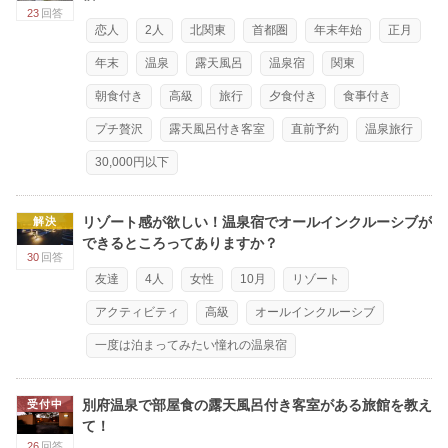
23
回答
恋人
2人
北関東
首都圏
年末年始
正月
年末
温泉
露天風呂
温泉宿
関東
朝食付き
高級
旅行
夕食付き
食事付き
プチ贅沢
露天風呂付き客室
直前予約
温泉旅行
30,000円以下
リゾート感が欲しい！温泉宿でオールインクルーシブが
解決
できるところってありますか？
30
回答
友達
4人
女性
10月
リゾート
アクティビティ
高級
オールインクルーシブ
一度は泊まってみたい憧れの温泉宿
別府温泉で部屋食の露天風呂付き客室がある旅館を教え
受付中
て！
26
回答