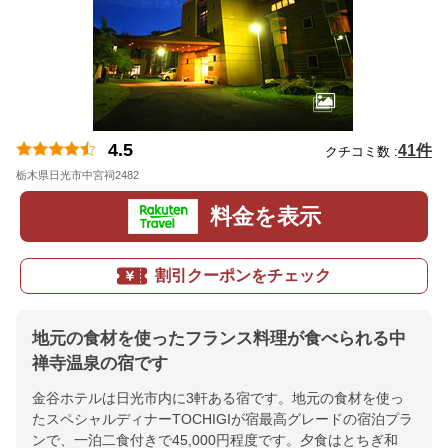
4.5
41件
クチコミ数 :
栃木県日光市中宮祠2482
地図
料金を表示
割引クーポンをチェック
地元の食材を使ったフランス料理が食べられる中
禅寺温泉の宿です
金谷ホテルは日光市内に3軒ある宿です。地元の食材を使っ
たスペシャルディナーTOCHIGIが宿最高グレードの宿泊プラ
ンで、一泊二食付きで45,000円程度です。夕食はとちぎ和