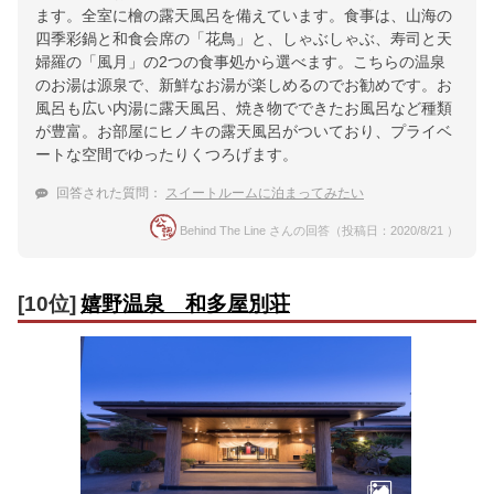
ます。全室に檜の露天風呂を備えています。食事は、山海の
四季彩鍋と和食会席の「花鳥」と、しゃぶしゃぶ、寿司と天
婦羅の「風月」の2つの食事処から選べます。こちらの温泉
のお湯は源泉で、新鮮なお湯が楽しめるのでお勧めです。お
風呂も広い内湯に露天風呂、焼き物でできたお風呂など種類
が豊富。お部屋にヒノキの露天風呂がついており、プライベ
ートな空間でゆったりくつろげます。
回答された質問：
スイートルームに泊まってみたい
Behind The Line さんの回答（投稿日：2020/8/21 ）
[10位]
嬉野温泉 和多屋別荘