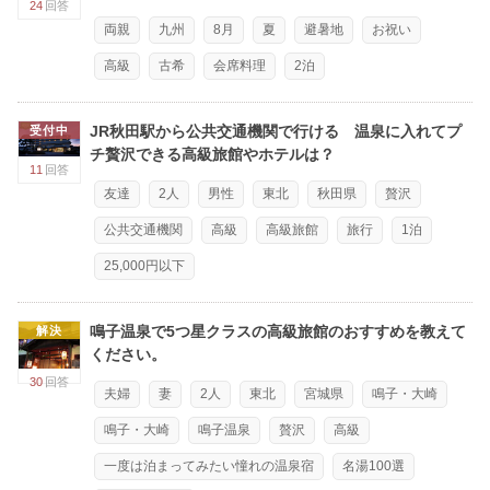
24
回答
両親
九州
8月
夏
避暑地
お祝い
高級
古希
会席料理
2泊
JR秋田駅から公共交通機関で行ける 温泉に入れてプ
受付中
チ贅沢できる高級旅館やホテルは？
11
回答
友達
2人
男性
東北
秋田県
贅沢
公共交通機関
高級
高級旅館
旅行
1泊
25,000円以下
鳴子温泉で5つ星クラスの高級旅館のおすすめを教えて
解決
ください。
30
回答
夫婦
妻
2人
東北
宮城県
鳴子・大崎
鳴子・大崎
鳴子温泉
贅沢
高級
一度は泊まってみたい憧れの温泉宿
名湯100選