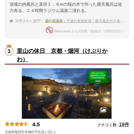
浴場の内風呂と直径１．６mの桜の木で作った露天風呂は迫
力有る。２４時間ラジウム温泉二浸れる。
回答された質問：
湯の花温泉
｜子連れ家族歓迎！露天風呂付き客室がある宿のおすすめは？
Shinryuken さんの回答（投稿日：2025/12/12 ）
里山の休日 京都・烟河（けぶりか
わ）
4.5
18件
クチコミ数 :
京都府亀岡市本梅町平松泥ヶ渕1-1
地図