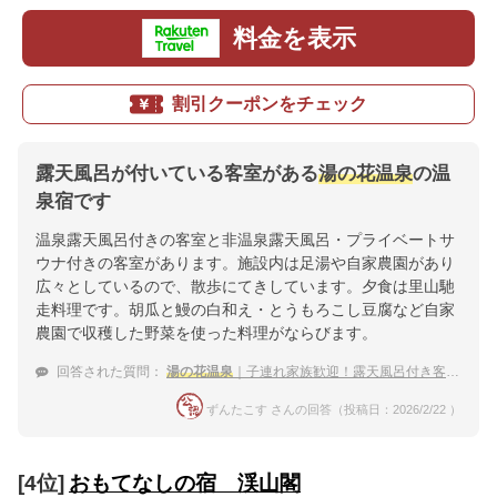
料金を表示
割引クーポンをチェック
露天風呂が付いている客室がある
湯の花温泉
の温
泉宿です
温泉露天風呂付きの客室と非温泉露天風呂・プライベートサ
ウナ付きの客室があります。施設内は足湯や自家農園があり
広々としているので、散歩にてきしています。夕食は里山馳
走料理です。胡瓜と鰻の白和え・とうもろこし豆腐など自家
農園で収穫した野菜を使った料理がならびます。
回答された質問：
湯の花温泉
｜子連れ家族歓迎！露天風呂付き客室がある宿のおすすめは？
ずんたこす さんの回答（投稿日：2026/2/22 ）
[4位]
おもてなしの宿 渓山閣