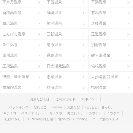
宇奈月温泉
下呂温泉
平湯温泉
新穂高温泉
城崎温泉
有馬温泉
白浜温泉
勝浦温泉
道後温泉
こんぴら温泉
三朝温泉
玉造温泉
皆生温泉
湯原温泉
別府温泉
黒川温泉
霧島温泉
酸ヶ湯温泉
玉川温泉
日光湯元温泉
箱根温泉
伊勢・鳥羽温泉
志摩温泉
大歩危祖谷温泉
由布院温泉
熱海温泉
指宿温泉
お湯たびとは
ご利用ガイド
Ｇポイント
Ｇランキング
だれどこ
ocruyo
お湯たび
わたしと、暮らし。
キテミヨ
ベストオイシー
モノスポ
野に行く。
カウナラ
ミツケヨ
たびゆかし
Ｇ-Ranking 推し活
食pin by Ｇ-Ranking
ハーブ酒のススメ