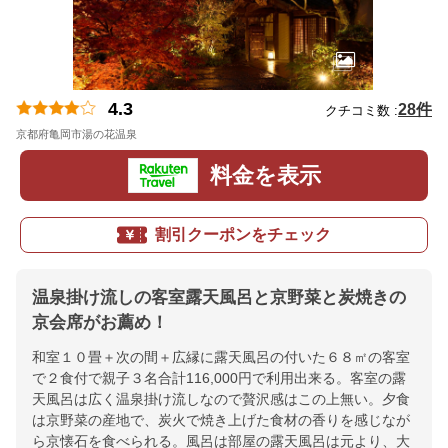
4.3
28件
クチコミ数 :
京都府亀岡市湯の花温泉
地図
料金を表示
割引クーポンをチェック
温泉掛け流しの客室露天風呂と京野菜と炭焼きの
京会席がお薦め！
和室１０畳＋次の間＋広縁に露天風呂の付いた６８㎡の客室
で２食付で親子３名合計116,000円で利用出来る。客室の露
天風呂は広く温泉掛け流しなので贅沢感はこの上無い。夕食
は京野菜の産地で、炭火で焼き上げた食材の香りを感じなが
ら京懐石を食べられる。風呂は部屋の露天風呂は元より、大