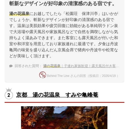
斬新なデザインが好印象の清潔感のある宿です。
湯の花温泉
にお越しでしたら「松園荘 保津川亭」はいかが
でしょうか。斬新なデザインが好印象の清潔感のある宿で
す。温泉は美肌効果や疲労回復に効能がある単純弱ラドン泉
で大浴場や露天風呂や家族風呂などで自然を満喫しながら気
持ちよく湯あみできます。また客室にも露天風呂が付いた和
室や和洋室を用意しており家族連れに最適です。夕食は丹波
亀岡の味覚を盛り込んだん京風会席で猪肉や丹波牛や松茸な
どが美味しく頂けます。
回答された質問：
湯の花温泉
｜子連れ家族歓迎！露天風呂付き客室がある宿のおすすめは？
Behind The Line さんの回答（投稿日：2026/4/18 ）
京都 湯の花温泉 すみや亀峰菴