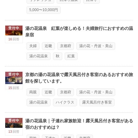
5,000〜10,000円
湯の花温泉 紅葉が楽しめる！夫婦旅行におすすめの温
受付中
泉宿
16
回答
夫婦
近畿
京都府
湯の花・丹波・美山
湯の花温泉
秋
紅葉
京都の湯の花温泉で露天風呂付き客室のあるおすすめ旅
受付中
館を探しています。
15
回答
両親
近畿
京都府
湯の花・丹波・美山
湯の花温泉
ハイクラス
露天風呂付き客室
湯の花温泉｜子連れ家族歓迎！露天風呂付き客室がある
受付中
宿のおすすめは？
13
回答