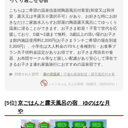
っくり過ごせる宿
こちらはご希望の温泉信楽焼陶器風呂付客室(和室又は和洋
室，露天又は半露天※選択不可）があり、お好きな時にお好
きなだけご家族水入らずお部屋の陶器露天風呂にてゆっくり
温泉に浸ることができます。お子さま歓迎！子育て世代を応
援しており、0歳〜2歳まで無料、3歳以上の添い寝のお子さ
ま館内施設使用料2,200円(お子さまランチご希望の場合別途
3,300円）、小学生は大人料金の70％と各種割引・お食事プ
ラン共子供料金設定がありお得です。お子さま用浴衣や食
器、お布団サークル等など嬉しい配慮があり安心して滞在で
きるお子さま連れ家族旅行におすすめの温泉宿です。
回答された質問：
湯の花温泉
｜子連れ家族歓迎！露天風呂付き客室がある宿のおすすめは？
シャンちゃん さんの回答（投稿日：2025/12/11 ）
[5位]
京ごはんと露天風呂の宿 ゆのはな月
や