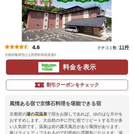
4.6
11件
クチコミ数 :
京都府亀岡市ひえ田野町柿花茶屋6
地図
料金を表示
割引クーポンをチェック
風情ある宿で京懐石料理を堪能できる宿
京都府の
湯の花温泉
で宿をお探しであれば、ゆのはな月やを
おすすめします。大自然の中に佇む宿でリピートする方が多
い人気宿です。温泉は岩の露天風呂があり風情があります。
夜はライトアップされるので幻想的な雰囲気になります。湯