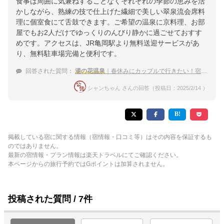
食事は周囲に気兼ねすることなくそれぞれの季節の恵みを活
かしながら、熟練の技で仕上げた繊細で美しい翠泉流会席料
理に個室食にて舌鼓できます。ご希望の温泉に京料理、お部
屋でもお2人だけでゆっくりのんびり静かに過ごせておすす
めです。アクセスは、JR亀岡駅より無料送迎サービスがあ
り、無料駐車場完備と便利です。
回答された質問：
湯の花温泉
｜春休みにカップルで行きたい！宿のおすすめは？
シャンちゃん さんの回答（投稿日：2025/2/14 ）
掲載している宿に関する情報（宿情報・口コミ等）はその内容を保証するも
のではありません。
最新の宿情報・プラン情報は楽天トラベルにてご確認ください。
本ページからの旅行予約ではGポイントは加算されません。
投稿された質問 / 7件