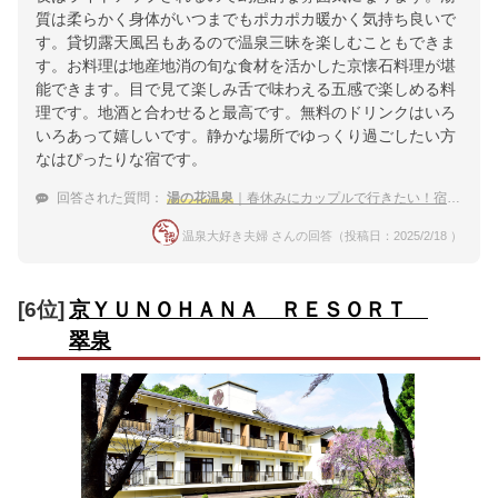
質は柔らかく身体がいつまでもポカポカ暖かく気持ち良いで
す。貸切露天風呂もあるので温泉三昧を楽しむこともできま
す。お料理は地産地消の旬な食材を活かした京懐石料理が堪
能できます。目で見て楽しみ舌で味わえる五感で楽しめる料
理です。地酒と合わせると最高です。無料のドリンクはいろ
いろあって嬉しいです。静かな場所でゆっくり過ごしたい方
なはぴったりな宿です。
回答された質問：
湯の花温泉
｜春休みにカップルで行きたい！宿のおすすめは？
温泉大好き夫婦 さんの回答（投稿日：2025/2/18 ）
[6位]
京ＹＵＮＯＨＡＮＡ ＲＥＳＯＲＴ
翠泉