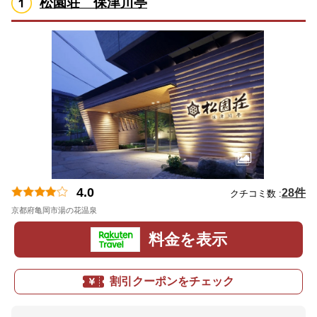
松園荘 保津川亭
4.0
28件
クチコミ数 :
京都府亀岡市湯の花温泉
地図
料金を表示
割引クーポンをチェック