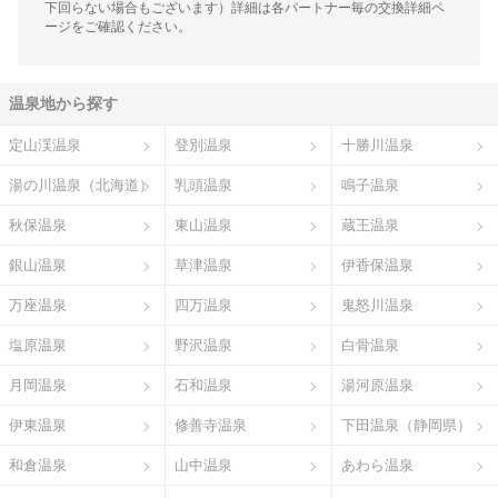
下回らない場合もございます）詳細は各パートナー毎の交換詳細ペ
ージをご確認ください。
温泉地から探す
定山渓温泉
登別温泉
十勝川温泉
湯の川温泉（北海道）
乳頭温泉
鳴子温泉
秋保温泉
東山温泉
蔵王温泉
銀山温泉
草津温泉
伊香保温泉
万座温泉
四万温泉
鬼怒川温泉
塩原温泉
野沢温泉
白骨温泉
月岡温泉
石和温泉
湯河原温泉
伊東温泉
修善寺温泉
下田温泉（静岡県）
和倉温泉
山中温泉
あわら温泉