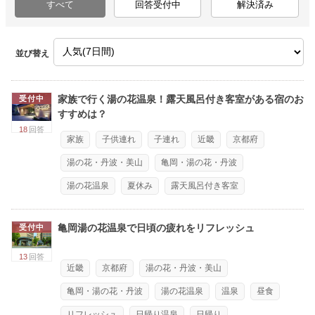
すべて
回答受付中
解決済み
並び替え
家族で行く湯の花温泉！露天風呂付き客室がある宿のお
受付中
すすめは？
18
回答
家族
子供連れ
子連れ
近畿
京都府
湯の花・丹波・美山
亀岡・湯の花・丹波
湯の花温泉
夏休み
露天風呂付き客室
亀岡湯の花温泉で日頃の疲れをリフレッシュ
受付中
13
回答
近畿
京都府
湯の花・丹波・美山
亀岡・湯の花・丹波
湯の花温泉
温泉
昼食
リフレッシュ
日帰り温泉
日帰り