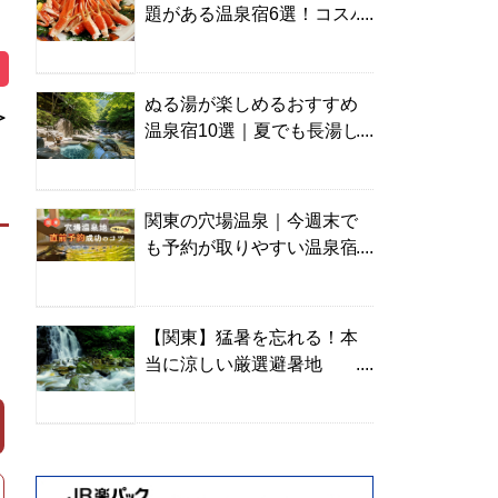
題がある温泉宿6選！コスパ
の高い宿からご褒美旅まで
ぬる湯が楽しめるおすすめ
＞
温泉宿10選｜夏でも長湯し
やすい名湯を温泉ソムリエ
が厳選
関東の穴場温泉｜今週末で
も予約が取りやすい温泉宿
を温泉ソムリエが紹介
【関東】猛暑を忘れる！本
当に涼しい厳選避暑地
TOP10