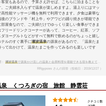
き客室もあるので、予算さえ許せば、こちらに泊まることを
す。ご夫婦水入らずで温泉が楽しめますよ。湯上りにはマッ
で高性能マッサージ機を無料で利用できます。夕食は豪華な
越後のブランド牛「村上牛」やアワビの踊り焼きが堪能でき
に部屋食なので、ご夫婦だけでゆっくり楽しい食事ができま
はフリードリンクコーナーがあって、コーヒー、紅茶、ソフ
スダヨーグルトなどがすべて無料で飲めるのがちょっと嬉し
ホテルのすぐ裏手に
瀬波温泉
の源泉があるので、「温泉たま
持って出かけて、温泉たまごを作ってみるのも楽しいです
問：
瀬波温泉
で源泉かけ流しの温泉と会席料理を堪能できる宿を教えて下さい。
RRgypsies さんの回答（投稿日：2019/12/27 ）
温泉 くつろぎの宿 旅館 静雲荘
クチコミ数