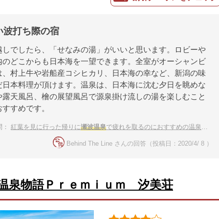
い波打ち際の宿
越しでしたら、「せなみの湯」がいいと思います。ロビーや
内のどこからも日本海を一望できます。全室がオーシャンビ
は、村上牛や岩船産コシヒカリ、日本海の幸など、新潟の味
だ日本料理が頂けます。温泉は、日本海に沈む夕日を眺めな
や露天風呂、檜の展望風呂で源泉掛け流しの湯を楽しむこと
おすすめです。
問：
紅葉を見に行った帰りに
瀬波温泉
で疲れを取るのにおすすめの温泉宿を教えて下さい。
Behind The Line さんの回答（投稿日：2020/4/ 8 ）
温泉物語Ｐｒｅｍｉｕｍ 汐美荘