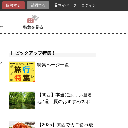
回答する
質問する
マイページ
ログイン
す
特集を見る
ピックアップ特集！
19
特集ページ一覧
め
【関西】本当に涼しい避暑
地7選 夏のおすすめスポッ
ト＆温泉宿
に
【2025】関西でカニ食べ放