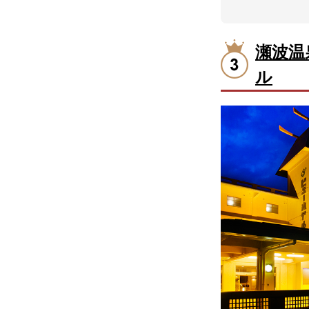
瀬波温
ル