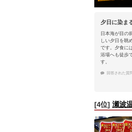
夕日に染ま
日本海が目の
しい夕日を眺
です。夕食に
浴場へも徒歩
す。
回答された質
瀬波
[4位]