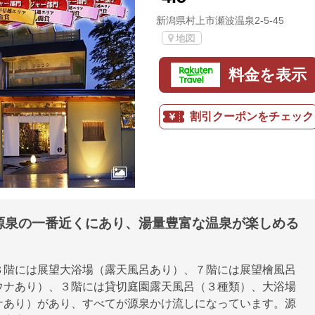
新潟県村上市瀬波温泉2-5-45
地図
料金を表示
割引クーポンをチェック
源泉の一番近くにあり、湯量豊富な温泉が楽しめる
８階には展望大浴場（露天風呂あり）、７階には展望檜風呂
ウナあり）、３階には貸切庭園露天風呂（３種類）、大浴場
ナあり）があり、すべてが源泉かけ流しになっています。源