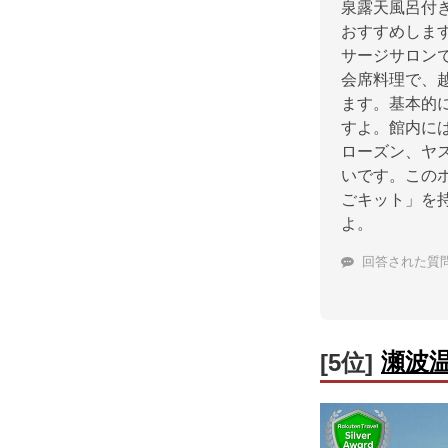
泉露天風呂付
おすすめしま
サージサロン
会席料理で、
ます。基本的
すよ。館内に
ローズン、ヤ
いです。この
ごキット」を
よ。
回答された質
瀬波
[5位]