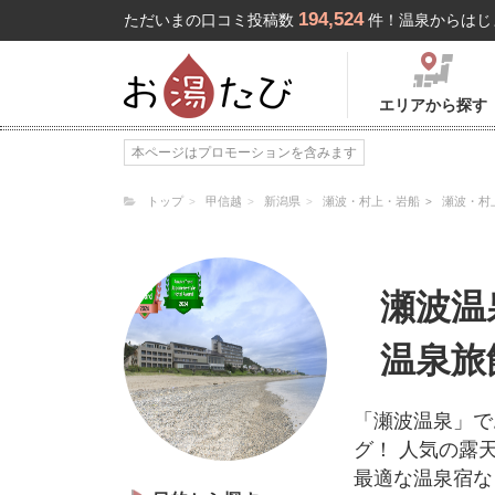
194,524
ただいまの口コミ投稿数
件！温泉からはじ
エリアから探す
本ページはプロモーションを含みます
トップ
甲信越
新潟県
瀬波・村上・岩船
瀬波・村
瀬波温
温泉旅
「瀬波温泉」で
グ！ 人気の露
最適な温泉宿な