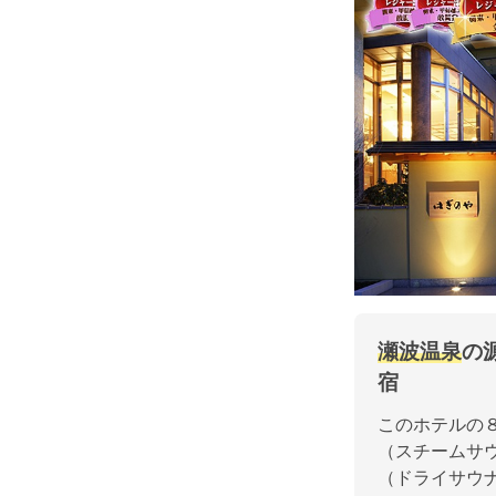
瀬波温泉
の
宿
このホテルの
（スチームサ
（ドライサウ