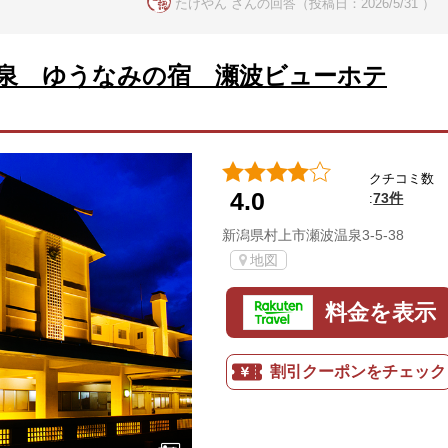
たけやん さんの回答（投稿日：2026/5/31 ）
泉 ゆうなみの宿 瀬波ビューホテ
クチコミ数
4.0
73件
:
新潟県村上市瀬波温泉3-5-38
地図
料金を表示
割引クーポンをチェック