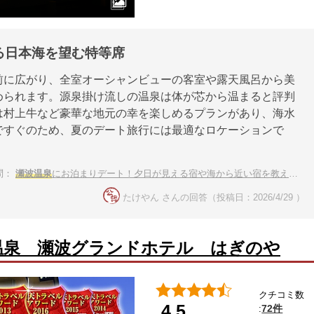
る日本海を望む特等席
前に広がり、全室オーシャンビューの客室や露天風呂から美
められます。源泉掛け流しの温泉は体が芯から温まると評判
は村上牛など豪華な地元の幸を楽しめるプランがあり、海水
ですぐのため、夏のデート旅行には最適なロケーションで
問：
瀬波温泉
にお泊まりデート！夕日が見える宿や海から近い宿を教えて下さい
たけやん さんの回答（投稿日：2026/4/29 ）
温泉 瀬波グランドホテル はぎのや
クチコミ数
4.5
72件
: