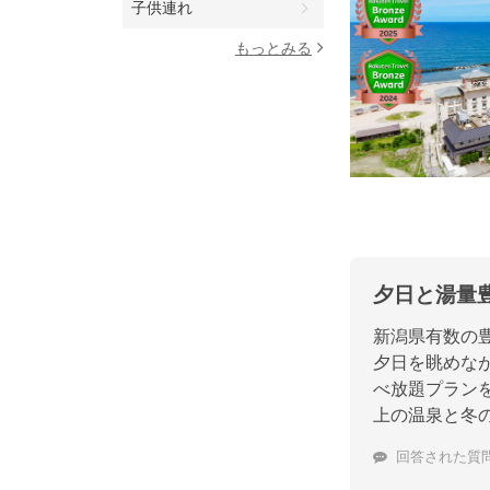
子供連れ
もっとみる
夕日と湯量
新潟県有数の
夕日を眺めな
べ放題プラン
上の温泉と冬
回答された質