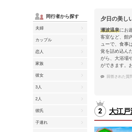
同行者から探す
夕日の美し
夫婦
瀬波温泉
にお
客室など、館
カップル
ューで、食事
覚を詰め込ん
恋人
がら、大浴場
家族
ができます。
彼女
回答された質
3人
2人
大江戸
彼氏
子連れ