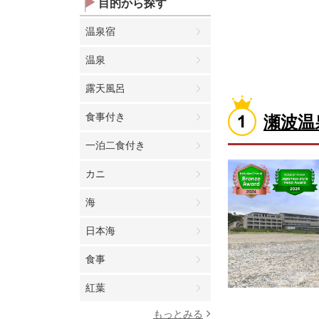
目的から探す
温泉宿
温泉
露天風呂
食事付き
瀬波温
一泊二食付き
カニ
海
日本海
食事
紅葉
もっとみる