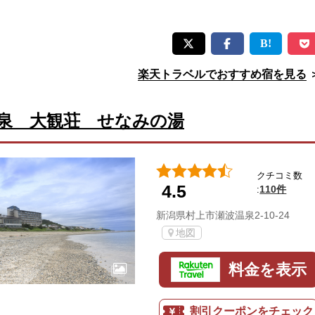
楽天トラベルでおすすめ宿を見る
泉 大観荘 せなみの湯
クチコミ数
4.5
110件
:
新潟県村上市瀬波温泉2-10-24
地図
料金を表示
割引クーポンをチェック