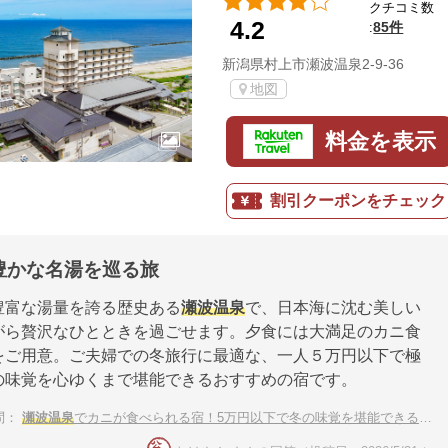
クチコミ数
4.2
85件
:
新潟県村上市瀬波温泉2-9-36
地図
料金を表示
割引クーポンをチェック
豊かな名湯を巡る旅
豊富な湯量を誇る歴史ある
瀬波温泉
で、日本海に沈む美しい
がら贅沢なひとときを過ごせます。夕食には大満足のカニ食
をご用意。ご夫婦での冬旅行に最適な、一人５万円以下で極
の味覚を心ゆくまで堪能できるおすすめの宿です。
問：
瀬波温泉
でカニが食べられる宿！5万円以下で冬の味覚を堪能できるおすすめは？