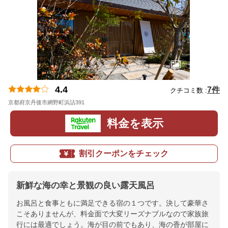
4.4
7件
クチコミ数 :
京都府京丹後市網野町浜詰391
地図
料金を表示
割引クーポンをチェック
新鮮な海の幸と景観の良い露天風呂
お風呂と食事ともに満足できる宿の１つです。決して豪華さ
こそありませんが、料金面で大変リーズナブルなので家族旅
行には最適でしょう。海が目の前でもあり、海の香が部屋に