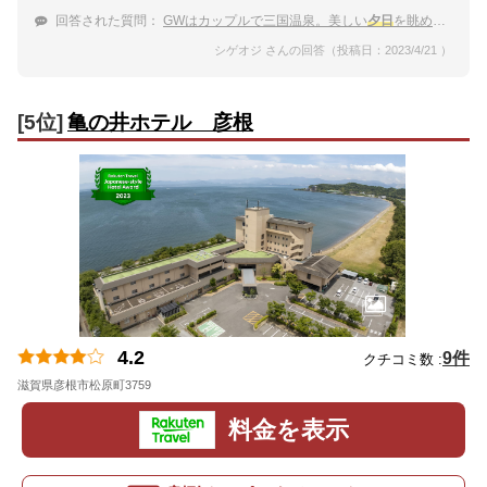
回答された質問：
GWはカップルで三国温泉。美しい
夕日
を眺めて海の幸と温泉を堪能したい
シゲオジ さんの回答（投稿日：2023/4/21 ）
[5位]
亀の井ホテル 彦根
4.2
9件
クチコミ数 :
滋賀県彦根市松原町3759
地図
料金を表示