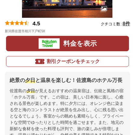
4.5
8件
クチコミ数 :
新潟県佐渡市相川下戸町58
地図
料金を表示
割引クーポンをチェック
絶景の
夕日
と温泉を楽しむ！佐渡島のホテル万長
佐渡島の
夕日
が見えるおすすめの温泉宿は、伝統と風格の宿
「ホテル万長」です。この宿は、美しい日本海に面し、心癒
される景色が楽しめます。特に夕方には、オレンジ色に染ま
る空と海のコントラストが絶景を生み出し、心に残る思い出
となるでしょう。客室からの眺めも素晴らしく、プライベー
トな空間でゆったりとした時間を過ごせます。また、地元の
新鮮な食材を使った料理も評判で、旅の楽しみが倍増しま
す。温泉に浸かりながら、自然の美を堪能できる特別なひと