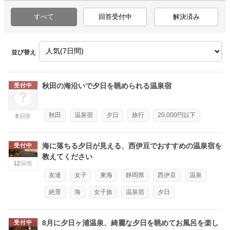
すべて
回答受付中
解決済み
並び替え
秋田の海沿いで夕日を眺められる温泉宿
受付中
秋田
温泉宿
夕日
旅行
20,000円以下
8
回答
海に落ちる夕日が見える、西伊豆でおすすめの温泉宿を
受付中
教えてください
12
回答
友達
女子
東海
静岡県
西伊豆
温泉
絶景
海
女子旅
温泉宿
夕日
8月に夕日ヶ浦温泉、綺麗な夕日を眺めてお風呂を楽し
受付中