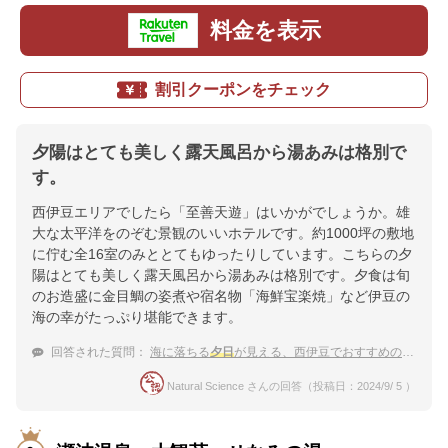
料金を表示
割引クーポンをチェック
夕陽はとても美しく露天風呂から湯あみは格別で
す。
西伊豆エリアでしたら「至善天遊」はいかがでしょうか。雄
大な太平洋をのぞむ景観のいいホテルです。約1000坪の敷地
に佇む全16室のみととてもゆったりしています。こちらの夕
陽はとても美しく露天風呂から湯あみは格別です。夕食は旬
のお造盛に金目鯛の姿煮や宿名物「海鮮宝楽焼」など伊豆の
海の幸がたっぷり堪能できます。
回答された質問：
海に落ちる
夕日
が見える、西伊豆でおすすめの温泉宿を教えてください
Natural Science さんの回答（投稿日：2024/9/ 5 ）