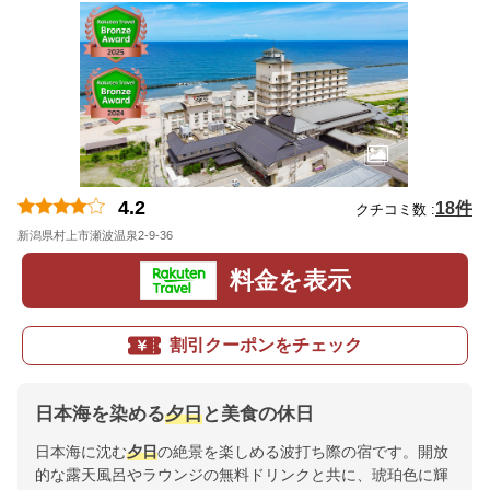
4.2
18件
クチコミ数 :
新潟県村上市瀬波温泉2-9-36
地図
料金を表示
割引クーポンをチェック
日本海を染める
夕日
と美食の休日
日本海に沈む
夕日
の絶景を楽しめる波打ち際の宿です。開放
的な露天風呂やラウンジの無料ドリンクと共に、琥珀色に輝