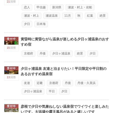
21
回答
恋人
甲信越
新潟県
瀬波・村上・岩船
瀬波・村上
瀬波温泉
11月
秋
紅葉
絶景
夕日
日本海
黄昏時に黄昏ながら温泉が楽しめる夕日ヶ浦温泉のおす
受付中
すめ宿
15
回答
京都府
丹後
夕日ヶ浦温泉
絶景
夕日
夕日ヶ浦温泉 友達と泊まりたい！平日限定や平日割の
受付中
あるおすすめ温泉宿
13
回答
友達
近畿
京都府
丹後
丹後・久美浜
夕日ヶ浦温泉
平日
夕日
彦根で夕日や気兼ねしない温泉宿でワイワイと楽しみた
受付中
いです。大浴場や露天風呂があると嬉しいです