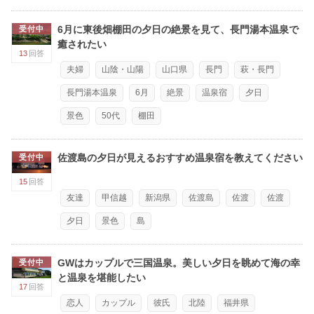
6月に東後畑棚田の夕日の絶景を見て、長門湯本温泉で
受付中
癒されたい
13
回答
夫婦
山陰・山陽
山口県
長門
萩・長門
長門湯本温泉
6月
絶景
温泉宿
夕日
景色
50代
棚田
佐渡島の夕日が見えるおすすめ温泉宿を教えてください
受付中
15
回答
友達
甲信越
新潟県
佐渡島
佐渡
佐渡
夕日
景色
島
GWはカップルで三国温泉。美しい夕日を眺めて海の幸
受付中
と温泉を堪能したい
17
回答
恋人
カップル
彼氏
北陸
福井県