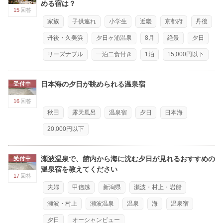
める宿は？
15
回答
家族
子供連れ
小学生
近畿
京都府
丹後
丹後・久美浜
夕日ヶ浦温泉
8月
絶景
夕日
リーズナブル
一泊二食付き
1泊
15,000円以下
日本海の夕日が眺められる温泉宿
受付中
16
回答
秋田
露天風呂
温泉宿
夕日
日本海
20,000円以下
瀬波温泉で、館内から海に沈む夕日が見れるおすすめの
受付中
温泉宿を教えてください
17
回答
夫婦
甲信越
新潟県
瀬波・村上・岩船
瀬波・村上
瀬波温泉
温泉
海
温泉宿
夕日
オーシャンビュー