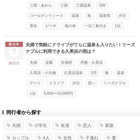
三国・あわら
三国
三国温泉
GW
ゴールデンウィーク
温泉
海
温泉宿
夕日
景色
ビーチ
海の幸
一泊二食付き
1泊
夫婦で気軽にドライブがてらに温泉も入りたい！リーズ
受付中
ナブルに利用できる久美浜の宿は？
夫婦
近畿
京都府
丹後・久美浜
10
回答
久美浜・小天橋
久美浜温泉
5月
春
温泉
デート
ドライブ
夕日
安い
リーズナブル
1泊
5,000〜10,000円
同行者から探す
夫婦
小学生
友達
恋人
家族
カップル
4人
女性
子連れ
妻