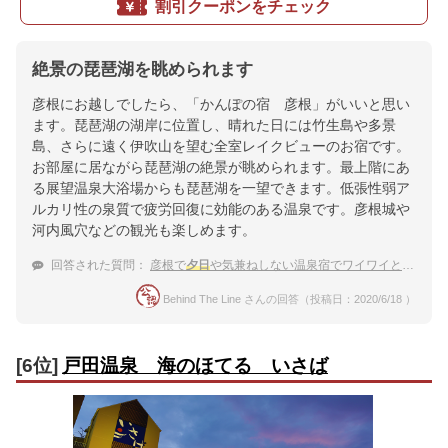
割引クーポンをチェック
絶景の琵琶湖を眺められます
彦根にお越しでしたら、「かんぽの宿 彦根」がいいと思い
ます。琵琶湖の湖岸に位置し、晴れた日には竹生島や多景
島、さらに遠く伊吹山を望む全室レイクビューのお宿です。
お部屋に居ながら琵琶湖の絶景が眺められます。最上階にあ
る展望温泉大浴場からも琵琶湖を一望できます。低張性弱ア
ルカリ性の泉質で疲労回復に効能のある温泉です。彦根城や
河内風穴などの観光も楽しめます。
回答された質問：
彦根で
夕日
や気兼ねしない温泉宿でワイワイと楽しみたいです。大浴場や露天風呂があると嬉しいです
Behind The Line さんの回答（投稿日：2020/6/18 ）
[6位]
戸田温泉 海のほてる いさば