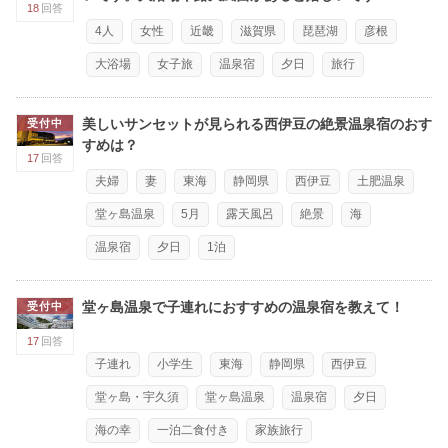
18
回答
4人
女性
近畿
滋賀県
琵琶湖
彦根
大浴場
女子旅
温泉宿
夕日
旅行
美しいサンセットが見られる西伊豆の絶景温泉宿のおす
受付中
すめは？
17
回答
夫婦
妻
東海
静岡県
西伊豆
土肥温泉
堂ヶ島温泉
5月
露天風呂
絶景
海
温泉宿
夕日
1泊
堂ヶ島温泉で子連れにおすすめの温泉宿を教えて！
受付中
17
回答
子連れ
小学生
東海
静岡県
西伊豆
堂ヶ島・宇久須
堂ヶ島温泉
温泉宿
夕日
海の幸
一泊二食付き
家族旅行