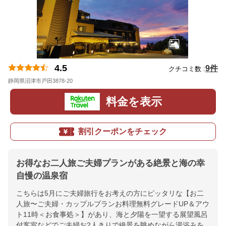
4.5
9件
クチコミ数 :
静岡県沼津市戸田3878-20
地図
料金を表示
割引クーポンをチェック
お得なお二人旅ご夫婦プランがある絶景と海の幸
自慢の温泉宿
こちらは5月にご夫婦旅行をお考えの方にピッタリな【お二
人旅〜ご夫婦・カップルプランお料理無料グレードUP＆アウ
ト11時＜お食事処＞】があり、海と夕陽を一望する展望風呂
付客室などでご夫婦お2人きりで絶景を眺めながら湯浴みを