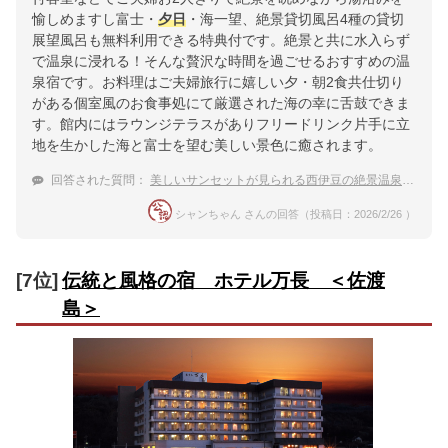
愉しめますし富士・
夕日
・海一望、絶景貸切風呂4種の貸切
展望風呂も無料利用できる特典付です。絶景と共に水入らず
で温泉に浸れる！そんな贅沢な時間を過ごせるおすすめの温
泉宿です。お料理はご夫婦旅行に嬉しい夕・朝2食共仕切り
がある個室風のお食事処にて厳選された海の幸に舌鼓できま
す。館内にはラウンジテラスがありフリードリンク片手に立
地を生かした海と富士を望む美しい景色に癒されます。
回答された質問：
美しいサンセットが見られる西伊豆の絶景温泉宿のおすすめは？
シャンちゃん さんの回答（投稿日：2026/2/26 ）
[7位]
伝統と風格の宿 ホテル万長 ＜佐渡
島＞