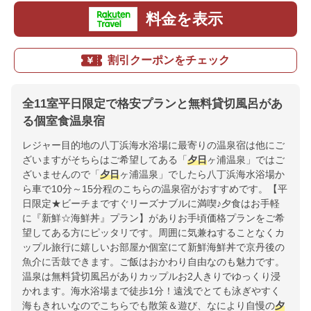
料金を表示
割引クーポンをチェック
全11室平日限定で格安プランと無料貸切風呂があ
る個室食温泉宿
レジャー目的地の八丁浜海水浴場に最寄りの温泉宿は他にご
ざいますがそちらはご希望してある「
夕日
ヶ浦温泉」ではご
ざいませんので「
夕日
ヶ浦温泉」でしたら八丁浜海水浴場か
ら車で10分～15分程のこちらの温泉宿がおすすめです。【平
日限定★ビーチまですぐリーズナブルに満喫♪夕食はお手軽
に『新鮮☆海鮮丼』プラン】がありお手頃価格プランをご希
望してある方にピッタリです。周囲に気兼ねすることなくカ
ップル旅行に嬉しいお部屋か個室にて新鮮海鮮丼で京丹後の
魚介に舌鼓できます。ご飯はおかわり自由なのも魅力です。
温泉は無料貸切風呂がありカップルお2人きりでゆっくり浸
かれます。海水浴場まで徒歩1分！遠浅でとても泳ぎやすく
海もきれいなのでこちらでも散策＆遊び、なにより自慢の
夕