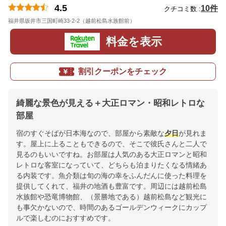
4.5
10件
クチコミ数 :
福井県坂井市三国町崎33-2-2（越前松島水族館前）
地図
料金を表示
割引クーポンをチェック
綺麗な景色が見える＋大正ロマン・昭和レトロな
部屋
宿のすぐそばが日本海なので、部屋から素敵な
夕日
が見れま
す。屋上に上ることもできるので、そこで彼氏さんと二人で
見るのもいいですね。お部屋は人気のある大正ロマンと昭和
レトロな客室になっていて、どちらも泊まりたくなる情緒あ
る内装です。魚介類は旬の海の幸をふんだんに使った料理を
提供してくれて、福井の地酒も豊富です。周辺には越前松島
水族館や恐竜博物館、（景勝地である）越前松島など観光に
も事欠かないので、時間のあるゴールデンウィークにカップ
ルで楽しむのにおすすめです。