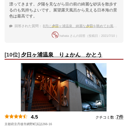
漂ってきます。夕陽を見ながら目の前の綺麗な砂浜を散歩す
るのも気持ちよいです。展望露天風呂から見える日本海の景
色は最高です。
回答された質問：
8月に
夕日
ヶ浦温泉、綺麗な
夕日
を眺めてお風呂を楽しめる宿は？
hahata さんの回答（投稿日：2021/7/10 ）
[10位]
夕日ヶ浦温泉 りょかん かとう
4.5
7件
クチコミ数 :
京都府京丹後市網野町浜詰266-16
地図