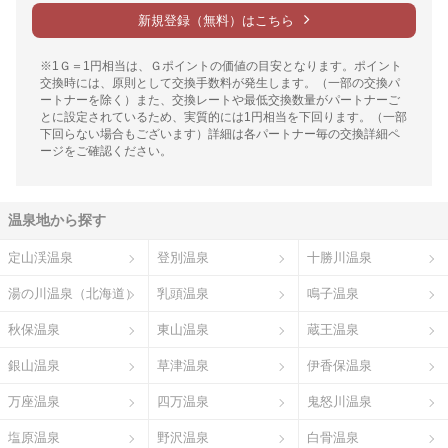
新規登録（無料）はこちら
※1Ｇ＝1円相当は、Ｇポイントの価値の目安となります。ポイント
交換時には、原則として交換手数料が発生します。（一部の交換パ
ートナーを除く）また、交換レートや最低交換数量がパートナーご
とに設定されているため、実質的には1円相当を下回ります。（一部
下回らない場合もございます）詳細は各パートナー毎の交換詳細ペ
ージをご確認ください。
温泉地から探す
定山渓温泉
登別温泉
十勝川温泉
湯の川温泉（北海道）
乳頭温泉
鳴子温泉
秋保温泉
東山温泉
蔵王温泉
銀山温泉
草津温泉
伊香保温泉
万座温泉
四万温泉
鬼怒川温泉
塩原温泉
野沢温泉
白骨温泉