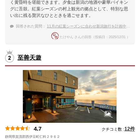
く黄昏時を堪能できます。夕食は新潟の地酒や豪華バイキン
グに舌鼓。紅葉シーズンの村上観光の拠点として、特別な思
い出に残る贅沢なひとときを過ごせます。
回答された質問：
11月の紅葉シーズンに合わせ新潟旅行を計画中。日本海に沈む
たけやん さんの回答（投稿日：2025/12/31 ）
至善天遊
4.7
12件
クチコミ数 :
静岡県賀茂郡西伊豆町仁科２９６２
地図