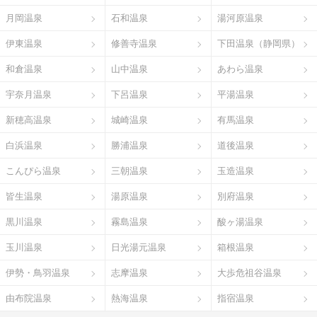
月岡温泉
石和温泉
湯河原温泉
伊東温泉
修善寺温泉
下田温泉（静岡県）
和倉温泉
山中温泉
あわら温泉
宇奈月温泉
下呂温泉
平湯温泉
新穂高温泉
城崎温泉
有馬温泉
白浜温泉
勝浦温泉
道後温泉
こんぴら温泉
三朝温泉
玉造温泉
皆生温泉
湯原温泉
別府温泉
黒川温泉
霧島温泉
酸ヶ湯温泉
玉川温泉
日光湯元温泉
箱根温泉
伊勢・鳥羽温泉
志摩温泉
大歩危祖谷温泉
由布院温泉
熱海温泉
指宿温泉