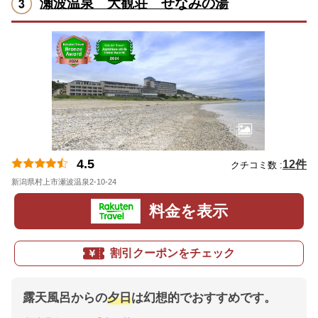
瀬波温泉 大観荘 せなみの湯
4.5
12件
クチコミ数 :
新潟県村上市瀬波温泉2-10-24
地図
料金を表示
割引クーポンをチェック
露天風呂からの
夕日
は幻想的でおすすめです。