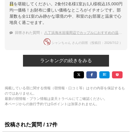
日
を堪能してください。2食付2名様1室お1人様税込15,000円
均一価格！お財布に優しい価格なところがイチオシです。部
屋数も全11室のみ静かな環境の中、和室のお部屋と温泉で心
地良く過ごせます。
回答された質問：
八丁浜海水浴場周辺でカップルにおすすめの温泉宿
シャンちゃん さんの回答（投稿日：2026/7/12 ）
ランキングの続きをみる
掲載している宿に関する情報（宿情報・口コミ等）はその内容を保証するも
のではありません。
最新の宿情報・プラン情報は楽天トラベルにてご確認ください。
本ページからの旅行予約ではGポイントは加算されません。
投稿された質問 / 17件