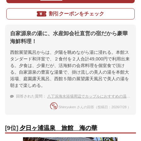
割引クーポンをチェック
自家源泉の湯に、水産卸会社直営の宿だから豪華
海鮮料理！
西館展望風呂からは、夕陽を眺めながら湯に浸れる。本館ス
タンダード和洋室で、２食付を２人合計49,000円で利用出来
る。夕食は、少量だが、活海鮮の会席料理を個室食で頂け
る。自家源泉の豊富な湯量で、掛け流しの美人の湯を本館大
浴場、庭園露天風呂、西館５階の展望露天風呂で美人の湯を
朝まで楽しめる。
回答された質問：
八丁浜海水浴場周辺でカップルにおすすめの温泉宿
Shinryuken さんの回答（投稿日：2026/7/28 ）
[9位]
夕日ヶ浦温泉 旅館 海の華