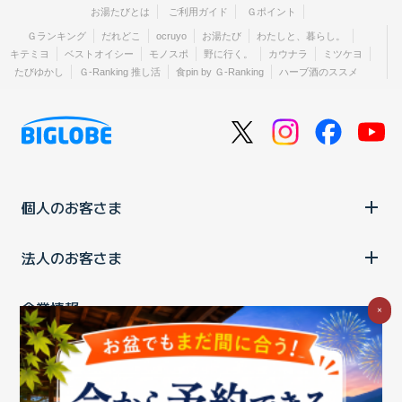
お湯たびとは
ご利用ガイド
Ｇポイント
Ｇランキング
だれどこ
ocruyo
お湯たび
わたしと、暮らし。
キテミヨ
ベストオイシー
モノスポ
野に行く。
カウナラ
ミツケヨ
たびゆかし
Ｇ-Ranking 推し活
食pin by Ｇ-Ranking
ハーブ酒のススメ
個人のお客さま
法人のお客さま
企業情報
×
ご利用中の方