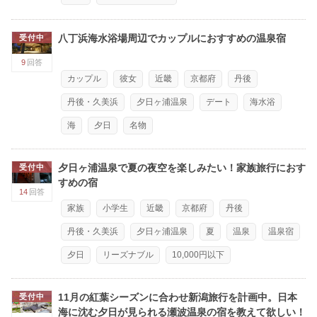
八丁浜海水浴場周辺でカップルにおすすめの温泉宿
受付中
9
回答
カップル
彼女
近畿
京都府
丹後
丹後・久美浜
夕日ヶ浦温泉
デート
海水浴
海
夕日
名物
夕日ヶ浦温泉で夏の夜空を楽しみたい！家族旅行におす
受付中
すめの宿
14
回答
家族
小学生
近畿
京都府
丹後
丹後・久美浜
夕日ヶ浦温泉
夏
温泉
温泉宿
夕日
リーズナブル
10,000円以下
11月の紅葉シーズンに合わせ新潟旅行を計画中。日本
受付中
海に沈む夕日が見られる瀬波温泉の宿を教えて欲しい！