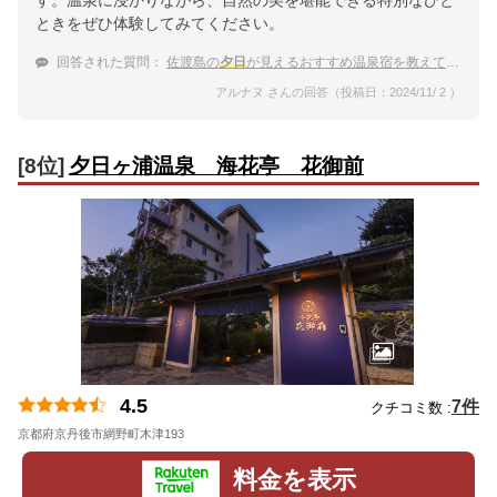
ときをぜひ体験してみてください。
回答された質問：
佐渡島の
夕日
が見えるおすすめ温泉宿を教えてください
アルナヌ さんの回答（投稿日：2024/11/ 2 ）
[8位]
夕日ヶ浦温泉 海花亭 花御前
4.5
7件
クチコミ数 :
京都府京丹後市網野町木津193
地図
料金を表示