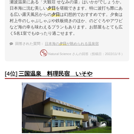
瀬波温泉にある「大観荘 せなみの湯」はいかがでしょうか。
日本海に沈む美しい
夕日
を堪能できます。特に波打ち際にあ
る広い露天風呂からの
夕日
は幻想的でおすすめです。夕食は
村上牛のしゃぶしゃぶや鉄板焼きのほか、のどぐろやアワビ
など海の幸も味わえるプランもあります。お部屋もとても広
く5名1室でもゆったり過ごせます。
回答された質問：
日本海の
夕日
が眺められる温泉宿
Natural Science さんの回答（投稿日：2022/11/ 8 ）
[4位]
三国温泉 料理民宿 いそや