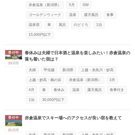
赤倉温泉（新潟県）
5月
GW
ゴールデンウィーク
温泉
露天風呂
食事
温泉宿
車
風呂
のどぐろ
1泊
15,000円以下
春休みは夫婦で日本酒と温泉を楽しみたい！赤倉温泉の
受付中
落ち着いた宿は？
13
回答
夫婦
甲信越
新潟県
上越・糸魚川・妙高
上越・妙高・鵜の浜
赤倉温泉（新潟県）
3月
4月
春
春休み
温泉
露天風呂
食事付き
1泊
30,000円以下
赤倉温泉でスキー場へのアクセスが良い宿を教えて
受付中
21
回答
友達
甲信越
新潟県
上越・糸魚川・妙高