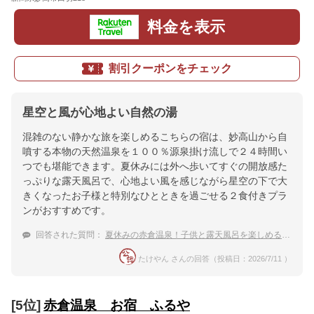
料金を表示
割引クーポンをチェック
星空と風が心地よい自然の湯
混雑のない静かな旅を楽しめるこちらの宿は、妙高山から自
噴する本物の天然温泉を１００％源泉掛け流しで２４時間い
つでも堪能できます。夏休みには外へ歩いてすぐの開放感た
っぷりな露天風呂で、心地よい風を感じながら星空の下で大
きくなったお子様と特別なひとときを過ごせる２食付きプラ
ンがおすすめです。
回答された質問：
夏休みの赤倉温泉！子供と露天風呂を楽しめる宿のおすすめは？
たけやん さんの回答（投稿日：2026/7/11 ）
[5位]
赤倉温泉 お宿 ふるや