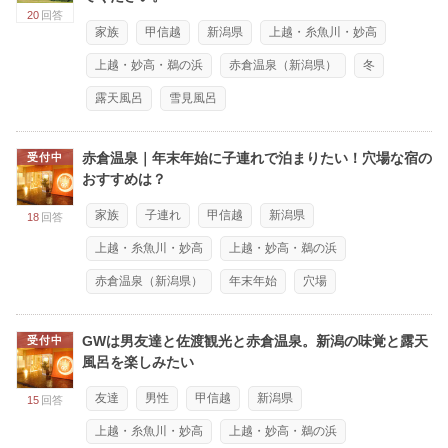
20
回答
家族
甲信越
新潟県
上越・糸魚川・妙高
上越・妙高・鵜の浜
赤倉温泉（新潟県）
冬
露天風呂
雪見風呂
赤倉温泉｜年末年始に子連れで泊まりたい！穴場な宿の
受付中
おすすめは？
家族
子連れ
甲信越
新潟県
18
回答
上越・糸魚川・妙高
上越・妙高・鵜の浜
赤倉温泉（新潟県）
年末年始
穴場
GWは男友達と佐渡観光と赤倉温泉。新潟の味覚と露天
受付中
風呂を楽しみたい
友達
男性
甲信越
新潟県
15
回答
上越・糸魚川・妙高
上越・妙高・鵜の浜