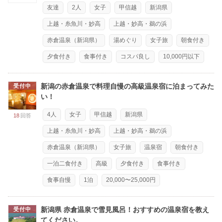
友達
2人
女子
甲信越
新潟県
上越・糸魚川・妙高
上越・妙高・鵜の浜
赤倉温泉（新潟県）
湯めぐり
女子旅
朝食付き
夕食付き
食事付き
コスパ良し
10,000円以下
新潟の赤倉温泉で料理自慢の高級温泉宿に泊まってみた
受付中
い！
4人
女子
甲信越
新潟県
18
回答
上越・糸魚川・妙高
上越・妙高・鵜の浜
赤倉温泉（新潟県）
女子旅
温泉宿
朝食付き
一泊二食付き
高級
夕食付き
食事付き
食事自慢
1泊
20,000〜25,000円
新潟県 赤倉温泉で雪見風呂！おすすめの温泉宿を教え
受付中
てください。