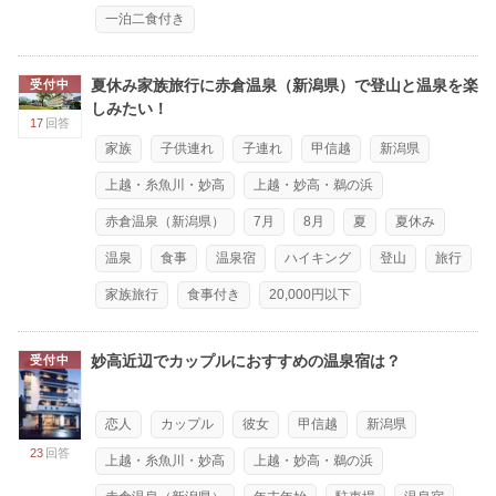
一泊二食付き
夏休み家族旅行に赤倉温泉（新潟県）で登山と温泉を楽
受付中
しみたい！
17
回答
家族
子供連れ
子連れ
甲信越
新潟県
上越・糸魚川・妙高
上越・妙高・鵜の浜
赤倉温泉（新潟県）
7月
8月
夏
夏休み
温泉
食事
温泉宿
ハイキング
登山
旅行
家族旅行
食事付き
20,000円以下
妙高近辺でカップルにおすすめの温泉宿は？
受付中
恋人
カップル
彼女
甲信越
新潟県
23
回答
上越・糸魚川・妙高
上越・妙高・鵜の浜