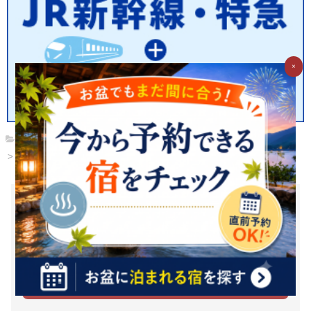
×
トップ
甲信越
新潟県
上越・糸魚川・妙高
上越・妙高・鵜の浜
お湯たびで質問してみませんか？
お湯たびは、みんなが選んだホテルを検索できるホテル予約サイ
トです。質問/回答機能で相互アドバイスをすれば、マイル・電子
マネーに交換できるＧポイント(1Ｇポイント＝1円相当)がどんど
んたまる！
新規登録（無料）はこちら