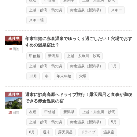
上越・妙高・鵜の浜
赤倉温泉（新潟県）
スキー
スキー場
年末年始に赤倉温泉でゆっくり過ごしたい！穴場でおす
受付中
すめの温泉宿は？
18
回答
甲信越
新潟県
上越・糸魚川・妙高
上越・妙高・鵜の浜
赤倉温泉（新潟県）
1月
12月
冬
年末年始
穴場
週末に妙高高原へドライブ旅行！露天風呂と食事が満喫
受付中
できる赤倉温泉の宿
友達
甲信越
新潟県
上越・糸魚川・妙高
15
回答
上越・妙高・鵜の浜
赤倉温泉（新潟県）
5月
6月
週末
露天風呂
ドライブ
温泉宿