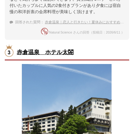
付いたカップルに人気の2食付きプランがあり夕食には宿自
慢の和洋折衷の会席料理が美味しく頂けます。
回答された質問：
赤倉温泉｜恋人と行きたい！夏休みにおすすめな宿は？
Natural Science さんの回答（投稿日：2026/6/11 ）
赤倉温泉 ホテル太閤