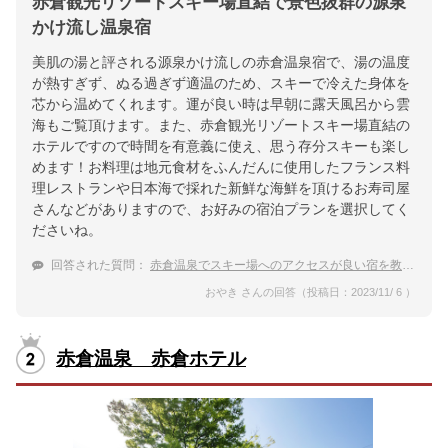
赤倉観光リゾートスキー場直結で景色抜群の源泉
かけ流し温泉宿
美肌の湯と評される源泉かけ流しの赤倉温泉宿で、湯の温度
が熱すぎず、ぬる過ぎず適温のため、スキーで冷えた身体を
芯から温めてくれます。運が良い時は早朝に露天風呂から雲
海もご覧頂けます。また、赤倉観光リゾートスキー場直結の
ホテルですので時間を有意義に使え、思う存分スキーも楽し
めます！お料理は地元食材をふんだんに使用したフランス料
理レストランや日本海で採れた新鮮な海鮮を頂けるお寿司屋
さんなどがありますので、お好みの宿泊プランを選択してく
ださいね。
回答された質問：
赤倉温泉でスキー場へのアクセスが良い宿を教えて
おやき さんの回答（投稿日：2023/11/ 6 ）
赤倉温泉 赤倉ホテル