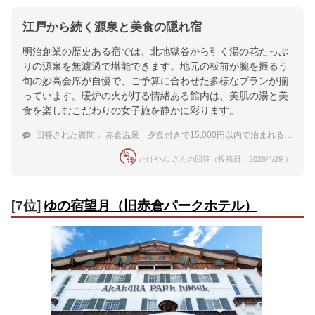
江戸から続く源泉と美食の隠れ宿
明治創業の歴史ある宿では、北地獄谷から引く湯の花たっぷ
りの源泉を無濾過で堪能できます。地元の板前が腕を振るう
旬の妙高会席が自慢で、ご予算に合わせた多様なプランが揃
っています。暖炉の火が灯る情緒ある館内は、美肌の湯と美
食を楽しむこだわりの女子旅を静かに彩ります。
回答された質問：
赤倉温泉 夕食付きで15,000円以内で泊まれる格安の温泉宿は？
たけやん さんの回答（投稿日：2026/4/29 ）
[7位]
ゆの宿望月（旧赤倉パークホテル）