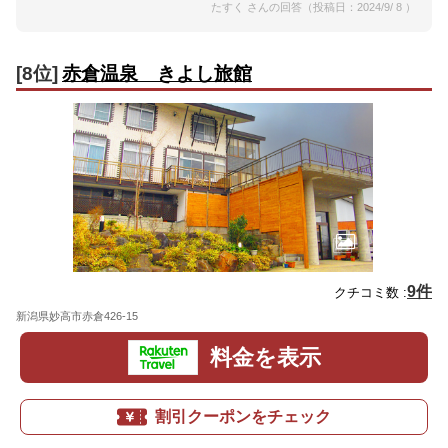
たすく さんの回答（投稿日：2024/9/ 8 ）
[8位]
赤倉温泉 きよし旅館
9件
クチコミ数 :
新潟県妙高市赤倉426-15
地図
料金を表示
割引クーポンをチェック