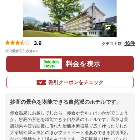
3.9
46件
クチコミ数 :
新潟県妙高市赤倉486
地図
料金を表示
割引クーポンをチェック
妙高の景色を堪能できる自然派のホテルです。
赤倉温泉にお越しでしたら「赤倉ホテル」はいかがでしょう
か。妙高の景色を堪能できる自然派のホテルです。温泉は美
肌効果や疲労回復に優れた炭酸水素塩泉で広くゆったりした
大浴場や露天風呂のほかプライベート湯あみできる貸切風呂
などで気持ちよく湯あみできます。貸切風呂１Hサービスが