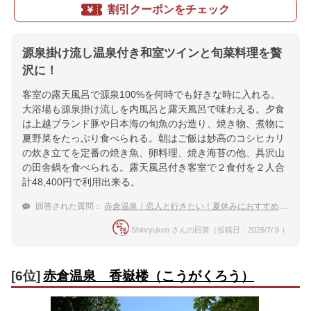
割引クーポンをチェック
源泉掛け流し温泉付き和室ツインと旬菜料理を贅
沢に！
客室の露天風呂で源泉100%を何時でも好きな時に入れる。
大浴場も源泉掛け流しを内風呂と露天風呂で味わえる。夕食
は上越ブランド豚や日本海の旬魚のお造り、焼き物、煮物に
夏野菜をたっぷり食べられる。朝はご飯は妙高のコシヒカリ
の炊き立てを定番の焼き魚、卵料理、焼き海苔の他、具沢山
の田舎鍋を食べられる。露天風呂付き客室で２食付を２人合
計48,400円で利用出来る。
回答された質問：
赤倉温泉｜恋人と行きたい！夏休みにおすすめな宿は？
Shinryuken さんの回答（投稿日：2025/7/ 9 ）
[6位]
赤倉温泉 香嶽楼（こうがくろう）