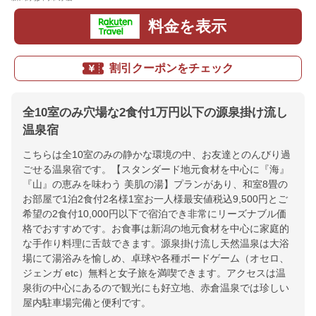
料金を表示
割引クーポンをチェック
全10室のみ穴場な2食付1万円以下の源泉掛け流し
温泉宿
こちらは全10室のみの静かな環境の中、お友達とのんびり過
ごせる温泉宿です。【スタンダード地元食材を中心に『海』
『山』の恵みを味わう 美肌の湯】プランがあり、和室8畳の
お部屋で1泊2食付2名様1室お一人様最安値税込9,500円とご
希望の2食付10,000円以下で宿泊でき非常にリーズナブル価
格でおすすめです。お食事は新潟の地元食材を中心に家庭的
な手作り料理に舌鼓できます。源泉掛け流し天然温泉は大浴
場にて湯浴みを愉しめ、卓球や各種ボードゲーム（オセロ、
ジェンガ etc）無料と女子旅を満喫できます。アクセスは温
泉街の中心にあるので観光にも好立地、赤倉温泉では珍しい
屋内駐車場完備と便利です。