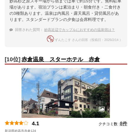
妙高杉之原スキー場から宿までは車で約15分です。無料駐車
場があります。宿泊プランは素泊まり・朝食付き・二食付き
の3種類あります。温泉は内風呂・露天風呂・貸切風呂があ
ります。スタンダードプランの夕食は会席料理です。
回答された質問：
妙高近辺でカップルにおすすめの温泉宿は？
ずんたこす さんの回答（投稿日：2026/2/14 ）
[10位]
赤倉温泉 スターホテル 赤倉
4.1
8件
クチコミ数 :
新潟県妙高市赤倉124
地図