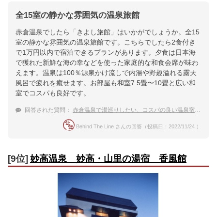
全15室の静かな雰囲気の温泉旅館
赤倉温泉でしたら「きよし旅館」はいかがでしょうか。全15
室の静かな雰囲気の温泉旅館です。こちらでしたら2食付き
で1万円以内で宿泊できるプランがあります。夕食は日本海
で獲れた新鮮な海の幸などを使った家庭的な和食会席が味わ
えます。温泉は100％源泉かけ流しで内湯や野趣溢れる露天
風呂で疲れを癒せます。お部屋も和室7.5畳〜10畳と広い和
室でコスパも良好です。
回答された質問：
赤倉温泉で湯巡りしたい、コスパの良い温泉宿を教えて！
Behind The Line さんの回答（投稿日：2022/11/24 ）
[9位]
妙高温泉 妙高・山里の湯宿 香風館