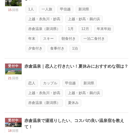
1人
一人旅
甲信越
新潟県
15
回答
上越・糸魚川・妙高
上越・妙高・鵜の浜
赤倉温泉（新潟県）
1月
12月
年末年始
年末
スキー
朝食付き
一泊二食付き
夕食付き
食事付き
1泊
赤倉温泉｜恋人と行きたい！夏休みにおすすめな宿は？
受付中
21
回答
恋人
カップル
甲信越
新潟県
上越・糸魚川・妙高
上越・妙高・鵜の浜
赤倉温泉（新潟県）
夏休み
赤倉温泉で湯巡りしたい、コスパの良い温泉宿を教え
受付中
て！
18
回答