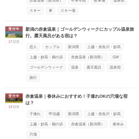
赤倉温泉（新潟県）
年末年始
駐車場
温泉宿
スキー
車
スキー場
新潟の赤倉温泉｜ゴールデンウィークにカップル温泉旅
受付中
行。露天風呂がある宿は？
17
回答
恋人
カップル
新潟県
上越・糸魚川・妙高
上越・妙高・鵜の浜
赤倉温泉（新潟県）
GW
ゴールデンウィーク
温泉
露天風呂
温泉宿
旅行
赤倉温泉｜春休みにおすすめ！子連れOKの穴場な宿
受付中
は？
13
回答
子連れ
甲信越
新潟県
上越・糸魚川・妙高
上越・妙高・鵜の浜
赤倉温泉（新潟県）
春休み
穴場