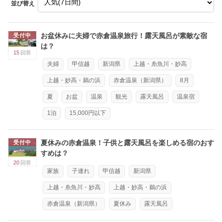
並び替え
お盆休みに夫婦で赤倉温泉旅行！露天風呂が素敵な宿
受付中
は？
15
回答
夫婦
甲信越
新潟県
上越・糸魚川・妙高
上越・妙高・鵜の浜
赤倉温泉（新潟県）
8月
夏
お盆
温泉
観光
露天風呂
温泉宿
1泊
15,000円以下
夏休みの赤倉温泉！子供と露天風呂を楽しめる宿のおす
受付中
すめは？
20
回答
家族
子連れ
甲信越
新潟県
上越・糸魚川・妙高
上越・妙高・鵜の浜
赤倉温泉（新潟県）
夏休み
露天風呂