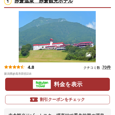
赤倉温泉 赤倉観光ホテル
4.8
70件
クチコミ数 :
新潟県妙高市田切216
地図
料金を表示
割引クーポンをチェック