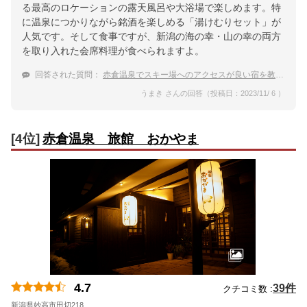
る最高のロケーションの露天風呂や大浴場で楽しめます。特
に温泉につかりながら銘酒を楽しめる「湯けむりセット」が
人気です。そして食事ですが、新潟の海の幸・山の幸の両方
を取り入れた会席料理が食べられますよ。
回答された質問：
赤倉温泉でスキー場へのアクセスが良い宿を教えて
うまき さんの回答（投稿日：2023/11/ 6 ）
[4位]
赤倉温泉 旅館 おかやま
4.7
39件
クチコミ数 :
新潟県妙高市田切218
地図