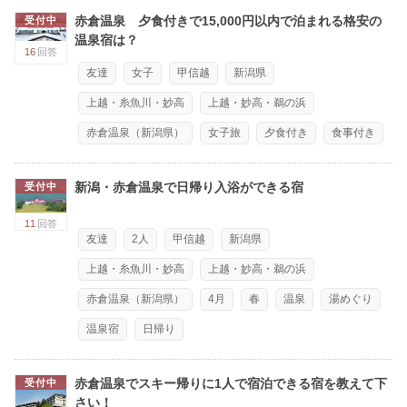
赤倉温泉 夕食付きで15,000円以内で泊まれる格安の
受付中
温泉宿は？
16
回答
友達
女子
甲信越
新潟県
上越・糸魚川・妙高
上越・妙高・鵜の浜
赤倉温泉（新潟県）
女子旅
夕食付き
食事付き
新潟・赤倉温泉で日帰り入浴ができる宿
受付中
11
回答
友達
2人
甲信越
新潟県
上越・糸魚川・妙高
上越・妙高・鵜の浜
赤倉温泉（新潟県）
4月
春
温泉
湯めぐり
温泉宿
日帰り
赤倉温泉でスキー帰りに1人で宿泊できる宿を教えて下
受付中
さい！