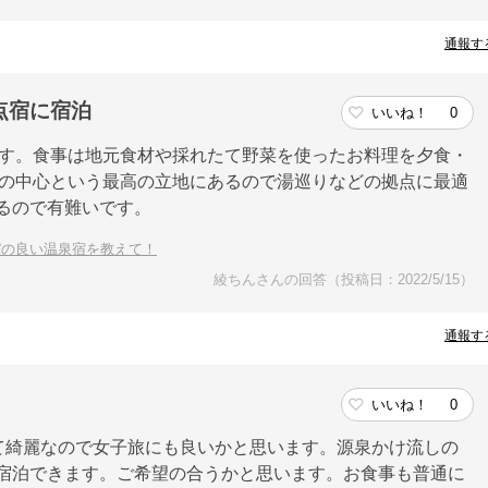
通報す
点宿に宿泊
いいね！
0
ます。食事は地元食材や採れたて野菜を使ったお料理を夕食・
街の中心という最高の立地にあるので湯巡りなどの拠点に最適
がるので有難いです。
パの良い温泉宿を教えて！
綾ちんさんの回答（投稿日：2022/5/15）
通報す
いいね！
0
て綺麗なので女子旅にも良いかと思います。源泉かけ流しの
下で宿泊できます。ご希望の合うかと思います。お食事も普通に