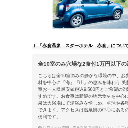
「赤倉温泉 スターホテル 赤倉」につい
全10室のみ穴場な2食付1万円以下
こちらは全10室のみの静かな環境の中、お
材を中心に『海』『山』の恵みを味わう 美
室お一人様最安値税込9,500円とご希望の2
すめです。お食事は新潟の地元食材を中心
泉は大浴場にて湯浴みを愉しめ、卓球や各種
できます。アクセスは温泉街の中心にある
便利です。
回答された質問：
赤倉温泉で湯巡りしたい、コス