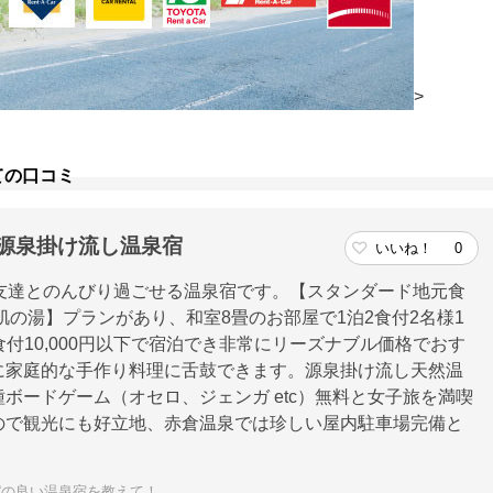
>
ての口コミ
の源泉掛け流し温泉宿
いいね！
0
友達とのんびり過ごせる温泉宿です。【スタンダード地元食
肌の湯】プランがあり、和室8畳のお部屋で1泊2食付2名様1
食付10,000円以下で宿泊でき非常にリーズナブル価格でおす
に家庭的な手作り料理に舌鼓できます。源泉掛け流し天然温
ボードゲーム（オセロ、ジェンガ etc）無料と女子旅を満喫
ので観光にも好立地、赤倉温泉では珍しい屋内駐車場完備と
パの良い温泉宿を教えて！