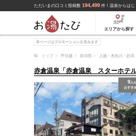
194,499
ただいまの口コミ投稿数
件！温泉からはじ
エリアから探す
本ページはプロモーションを含みます
トップ
甲信越
新潟県
上越・糸魚川・妙高
赤倉温泉「赤倉温泉 スターホテ
9
人
おすす