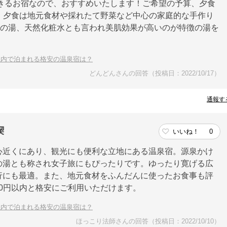
きるお宿なので、おすすめいたします！ご希望の予算、夕食
すよ。夕食は地元食材や採れたて野菜など中心の家庭的な手作り
％の湯、天然化粧水とも言われ美肌効果が高いのが特徴の湯を
円以内で泊まれる格安の温泉宿は？
どんどんさんの回答（投稿日：2022/10/17）
通報す
喫
いいね！
0
心近くにあり、観光にも便利な立地にある温泉宿。源泉かけ
の湯とも称され女子旅にもぴったりです。ゆったり寛げる広
行にも最適。また、地元食材をふんだんに使ったお食事も評
00円以内と格安にご利用いただけます。
円以内で泊まれる格安の温泉宿は？
ほっこり法師さんの回答（投稿日：2022/10/10）