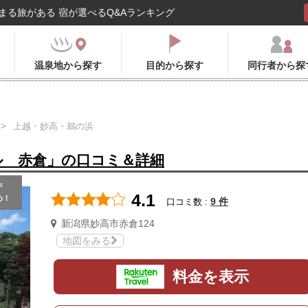
まる旅がある 宿が選べるQ&Aランキング
温泉地から探す
目的から探す
同行者から探
上越・妙高・鵜の浜
ル 赤倉」の口コミ＆詳細
が
4.1
め！
9 件
口コミ数 :
新潟県妙高市赤倉124
地図をみる
料金を表示