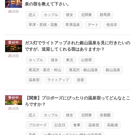
泉の宿を教えて下さい。
30
回答
恋人
カップル
彼女
北関東
群馬県
草津・尻焼・花敷
草津温泉
デート
色浴衣
ガス灯でライトアップされた銀山温泉を見に行きたいの
受付中
ですが、送迎してくれる宿はありますか？
25
回答
カップル
彼女
東北
山形県
尾花沢・新庄・村山
尾花沢・銀山温泉
銀山温泉
温泉宿
ライトアップ
送迎
【関東】プロポーズにぴったりの温泉宿ってどんなとこ
受付中
ろですか？
25
回答
恋人
カップル
彼女
北関東
首都圏
プロポーズ
記念日
食事
温泉宿
高級感