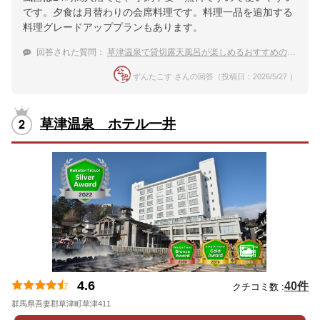
です。夕食は月替わりの会席料理です。料理一品を追加する
料理グレードアッププランもあります。
回答された質問：
草津温泉で貸切露天風呂が楽しめるおすすめの宿は？
ずんたこす さんの回答（投稿日：2026/5/27 ）
草津温泉 ホテル一井
4.6
40件
クチコミ数 :
群馬県吾妻郡草津町草津411
地図