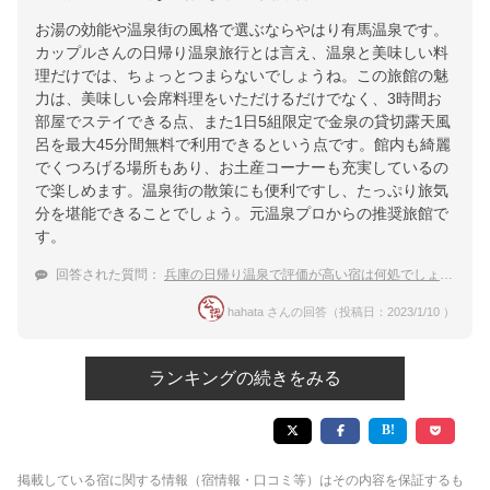
お湯の効能や温泉街の風格で選ぶならやはり有馬温泉です。
カップルさんの日帰り温泉旅行とは言え、温泉と美味しい料
理だけでは、ちょっとつまらないでしょうね。この旅館の魅
力は、美味しい会席料理をいただけるだけでなく、3時間お
部屋でステイできる点、また1日5組限定で金泉の貸切露天風
呂を最大45分間無料で利用できるという点です。館内も綺麗
でくつろげる場所もあり、お土産コーナーも充実しているの
で楽しめます。温泉街の散策にも便利ですし、たっぷり旅気
分を堪能できることでしょう。元温泉プロからの推奨旅館で
す。
回答された質問：
兵庫の日帰り温泉で評価が高い宿は何処でしょうか？
hahata さんの回答（投稿日：2023/1/10 ）
ランキングの続きをみる
掲載している宿に関する情報（宿情報・口コミ等）はその内容を保証するも