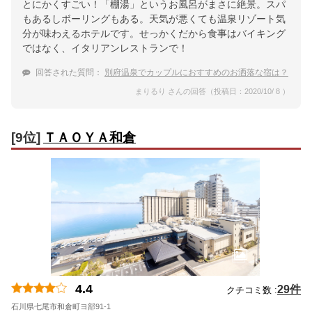
とにかくすごい！「棚湯」というお風呂がまさに絶景。スパ
もあるしボーリングもある。天気が悪くても温泉リゾート気
分が味わえるホテルです。せっかくだから食事はバイキング
ではなく、イタリアンレストランで！
回答された質問：
別府温泉でカップルにおすすめのお洒落な宿は？
まりるり さんの回答（投稿日：2020/10/ 8 ）
[9位]
ＴＡＯＹＡ和倉
4.4
29件
クチコミ数 :
石川県七尾市和倉町ヨ部91-1
地図