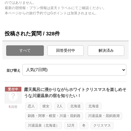
のではありません。
最新の宿情報・プラン情報は楽天トラベルにてご確認ください。
本ページからの旅行予約ではGポイントは加算されません。
投稿された質問 / 328件
すべて
回答受付中
解決済み
並び替え
露天風呂に浸かりながらホワイトクリスマスを楽しめそ
受付中
うな川湯温泉の宿を知りたい！
恋人
彼女
2人
北海道
北海道
5
回答
釧路・阿寒・根室・川湯・屈斜路
川湯温泉・屈斜路湖
川湯温泉（北海道）
12月
冬
クリスマス