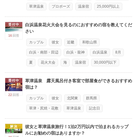
草津温泉
プロポーズ
温泉宿
25,000円以上
白浜温泉花火大会を見るのにおすすめの宿を教えてくだ
受付中
さい
16
回答
カップル
彼女
近畿
和歌山県
白浜・南部・田辺
白浜・龍神
白浜温泉
8月
夏
花火大会
海
温泉宿
30,000円以下
草津温泉 露天風呂付き客室で部屋食ができるおすすめ
受付中
宿は？
22
回答
カップル
彼女
北関東
群馬県
草津・尻焼・花敷
草津温泉
記念日
彼女と草津温泉旅行！1泊2万円以内で泊まれるカップ
解決
ルにお勧めの宿はありますか？