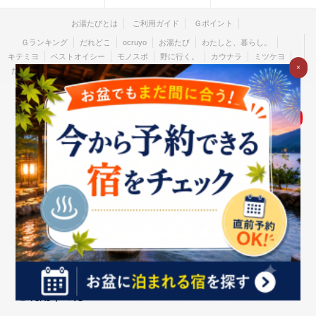
お湯たびとは
ご利用ガイド
Ｇポイント
Ｇランキング
だれどこ
ocruyo
お湯たび
わたしと、暮らし。
キテミヨ
ベストオイシー
モノスポ
野に行く。
カウナラ
ミツケヨ
×
たびゆかし
Ｇ-Ranking 推し活
食pin by Ｇ-Ranking
ハーブ酒のススメ
個人のお客さま
法人のお客さま
企業情報
ご利用中の方