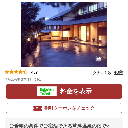
4.7
40件
クチコミ数 :
群馬県吾妻郡草津町433-1
地図
料金を表示
割引クーポンをチェック
ご希望の条件でご宿泊できる草津温泉の宿です