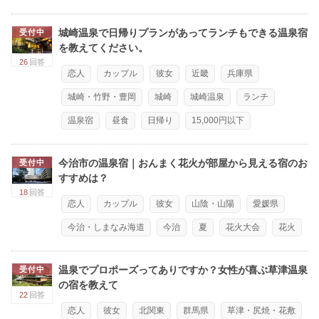
城崎温泉で日帰りプランがあってランチもできる温泉宿
受付中
を教えてください。
26
回答
恋人
カップル
彼女
近畿
兵庫県
城崎・竹野・豊岡
城崎
城崎温泉
ランチ
温泉宿
昼食
日帰り
15,000円以下
今治市の温泉宿｜おんまく花火が部屋から見える宿のお
受付中
すすめは？
18
回答
恋人
カップル
彼女
山陰・山陽
愛媛県
今治・しまなみ海道
今治
夏
花火大会
花火
温泉でプロポーズってありですか？女性が喜ぶ草津温泉
受付中
の宿を教えて
22
回答
恋人
彼女
北関東
群馬県
草津・尻焼・花敷