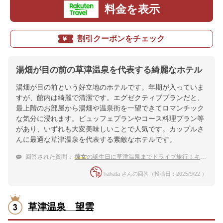
料金を表示
割引クーポンをチェック
湯畑が目の前の草津温泉を代表する綺麗なホテル
湯畑が目の前という好立地のホテルです。年期が入っていま
すが、館内は綺麗で清潔です。エグゼクティブプランだと、
最上階のお部屋から湯畑や温泉街を一望できてロマンチック
な気分に浸れます。ビュッフェプランやコース料理プラン等
があり、いずれも大変美味しいことで人気です。カップルさ
んに最適な草津温泉を代表する素敵なホテルです。
回答された質問：
彼女
の誕生日に草津温泉までドライブ旅行！キレイで食事が美味しい温泉宿を教えて。
hahata さんの回答（投稿日：2025/9/22 ）
草津温泉 望雲