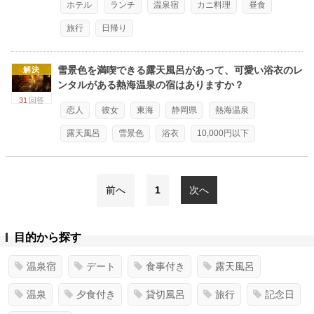
ホテル
ランチ
温泉宿
カニ料理
昼食
旅行
日帰り
雪景色を満喫できる露天風呂があって、可愛い浴衣のレ
解決
ンタルがある熱海温泉の宿はありますか？
31
回答
恋人
彼女
東海
静岡県
熱海温泉
露天風呂
雪景色
浴衣
10,000円以下
前へ
1
次へ
目的から探す
温泉宿
デート
食事付き
露天風呂
温泉
夕食付き
貸切風呂
旅行
記念日