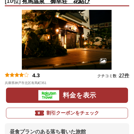
[10位]
有馬温泉 御幸荘 花結び
4.3
27件
クチコミ数 :
兵庫県神戸市北区有馬町351
地図
料金を表示
割引クーポンをチェック
昼食プランのある落ち着いた旅館