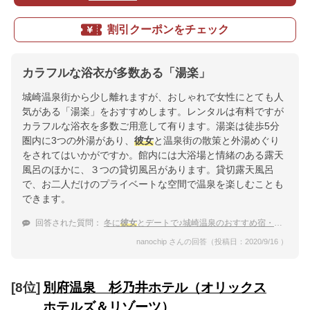
割引クーポンをチェック
カラフルな浴衣が多数ある「湯楽」
城崎温泉街から少し離れますが、おしゃれで女性にとても人
気がある「湯楽」をおすすめします。レンタルは有料ですが
カラフルな浴衣を多数ご用意して有ります。湯楽は徒歩5分
圏内に3つの外湯があり、
彼女
と温泉街の散策と外湯めぐり
をされてはいかがですか。館内には大浴場と情緒のある露天
風呂のほかに、３つの貸切風呂があります。貸切露天風呂
で、お二人だけのプライベートな空間で温泉を楽しむことも
できます。
回答された質問：
冬に
彼女
とデートで♪城崎温泉のおすすめ宿・旅館は？
nanochip さんの回答（投稿日：2020/9/16 ）
[8位]
別府温泉 杉乃井ホテル（オリックス
ホテルズ＆リゾーツ）