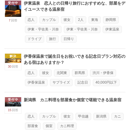
伊東温泉 恋人との日帰り旅行におすすめな、部屋をデ
受付中
イユースできる温泉宿
恋人
カップル
彼女
2人
東海
静岡県
7
回答
伊東・宇佐美・川奈
伊東・宇佐美・川奈
伊東温泉
ドライブ
旅行
日帰り
伊香保温泉で誕生日をお祝いできる記念日プラン対応の
解決
ある宿はありますか？
30
回答
恋人
彼女
北関東
群馬県
渋川・伊香保
伊香保温泉
サプライズ
記念日
40,000円以下
新潟県 カニ料理を部屋食か個室で堪能できる温泉宿
受付中
15
回答
恋人
カップル
彼女
甲信越
新潟県
カニ
部屋食
個室
カニ料理