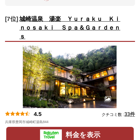
[7位]
城崎温泉 湯楽 Ｙｕｒａｋｕ Ｋｉ
ｎｏｓａｋｉ Ｓｐａ＆Ｇａｒｄｅｎ
ｓ
4.5
33件
クチコミ数 :
兵庫県豊岡市城崎町湯島844
地図
料金を表示