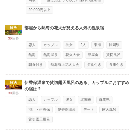
高級
一度は泊まってみたい憧れの温泉宿
20,000円以上
部屋から熱海の花火が見える人気の温泉宿
解決
30
回答
恋人
カップル
彼女
2人
東海
静岡県
熱海
熱海温泉
花火大会
部屋食
貸切風呂
朝食付き
熱海海上花火大会
夕食付き
食事付き
伊香保温泉で貸切露天風呂のある、カップルにおすすめ
解決
の宿は？
30
回答
恋人
カップル
彼女
北関東
群馬県
渋川・伊香保
伊香保温泉
デート
露天風呂
貸切露天風呂