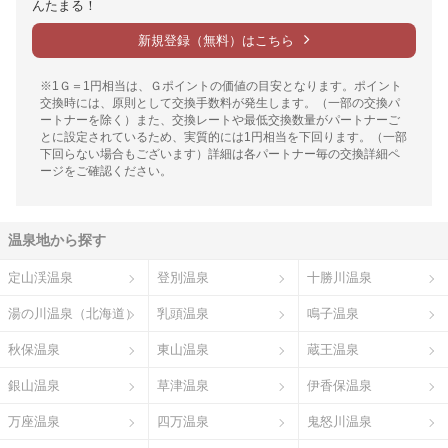
んたまる！
新規登録（無料）はこちら
※1Ｇ＝1円相当は、Ｇポイントの価値の目安となります。ポイント
交換時には、原則として交換手数料が発生します。（一部の交換パ
ートナーを除く）また、交換レートや最低交換数量がパートナーご
とに設定されているため、実質的には1円相当を下回ります。（一部
下回らない場合もございます）詳細は各パートナー毎の交換詳細ペ
ージをご確認ください。
温泉地から探す
定山渓温泉
登別温泉
十勝川温泉
湯の川温泉（北海道）
乳頭温泉
鳴子温泉
秋保温泉
東山温泉
蔵王温泉
銀山温泉
草津温泉
伊香保温泉
万座温泉
四万温泉
鬼怒川温泉