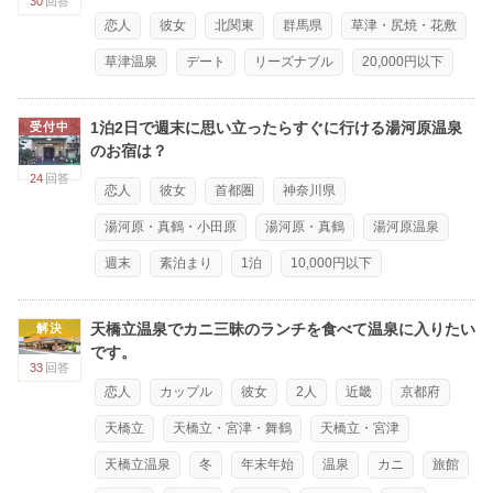
30
回答
恋人
彼女
北関東
群馬県
草津・尻焼・花敷
草津温泉
デート
リーズナブル
20,000円以下
1泊2日で週末に思い立ったらすぐに行ける湯河原温泉
受付中
のお宿は？
24
回答
恋人
彼女
首都圏
神奈川県
湯河原・真鶴・小田原
湯河原・真鶴
湯河原温泉
週末
素泊まり
1泊
10,000円以下
天橋立温泉でカニ三昧のランチを食べて温泉に入りたい
解決
です。
33
回答
恋人
カップル
彼女
2人
近畿
京都府
天橋立
天橋立・宮津・舞鶴
天橋立・宮津
天橋立温泉
冬
年末年始
温泉
カニ
旅館