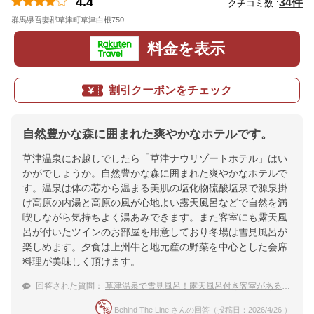
4.4
34件
クチコミ数 :
群馬県吾妻郡草津町草津白根750
地図
料金を表示
割引クーポンをチェック
自然豊かな森に囲まれた爽やかなホテルです。
草津温泉にお越しでしたら「草津ナウリゾートホテル」はい
かがでしょうか。自然豊かな森に囲まれた爽やかなホテルで
す。温泉は体の芯から温まる美肌の塩化物硫酸塩泉で源泉掛
け高原の内湯と高原の風が心地よい露天風呂などで自然を満
喫しながら気持ちよく湯あみできます。また客室にも露天風
呂が付いたツインのお部屋を用意しており冬場は雪見風呂が
楽しめます。夕食は上州牛と地元産の野菜を中心とした会席
料理が美味しく頂けます。
回答された質問：
草津温泉で雪見風呂！露天風呂付き客室がある温泉宿のおすすめは？
Behind The Line さんの回答（投稿日：2026/4/26 ）