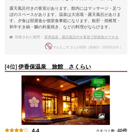
露天風呂付きの客室があります。館内にはマッサージ・足つ
ぼのスペースがあります。温泉は大浴場・露天風呂がありま
す。夕食は部屋食か個室食事処になります。鮟肝・焼椎茸・
和牛すき鍋・鰤の朴葉焼き、などの料理がならびます。
回答された質問：
草津温泉 露天風呂付き客室で部屋食ができるおすすめ宿は？
ずんたこす さんの回答（投稿日：2025/11/15 ）
[4位]
伊香保温泉 旅館 さくらい
4.4
40件
クチコミ数 :