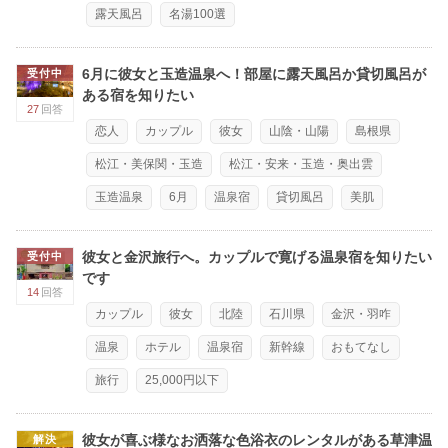
露天風呂
名湯100選
6月に彼女と玉造温泉へ！部屋に露天風呂か貸切風呂が
受付中
ある宿を知りたい
27
回答
恋人
カップル
彼女
山陰・山陽
島根県
松江・美保関・玉造
松江・安来・玉造・奥出雲
玉造温泉
6月
温泉宿
貸切風呂
美肌
彼女と金沢旅行へ。カップルで寛げる温泉宿を知りたい
受付中
です
14
回答
カップル
彼女
北陸
石川県
金沢・羽咋
温泉
ホテル
温泉宿
新幹線
おもてなし
旅行
25,000円以下
彼女が喜ぶ様なお洒落な色浴衣のレンタルがある草津温
解決