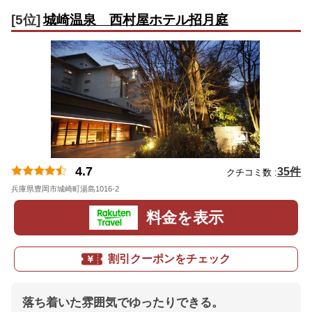
[5位]
城崎温泉 西村屋ホテル招月庭
4.7
35件
クチコミ数 :
兵庫県豊岡市城崎町湯島1016-2
地図
料金を表示
割引クーポンをチェック
落ち着いた雰囲気でゆったりできる。