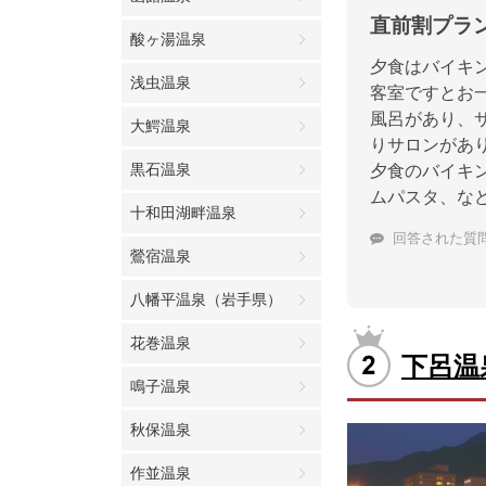
直前割プラ
酸ヶ湯温泉
夕食はバイキ
浅虫温泉
客室ですとお一
風呂があり、
大鰐温泉
りサロンがあ
黒石温泉
夕食のバイキ
ムパスタ、な
十和田湖畔温泉
回答された質
鶯宿温泉
八幡平温泉（岩手県）
花巻温泉
下呂温
鳴子温泉
秋保温泉
作並温泉