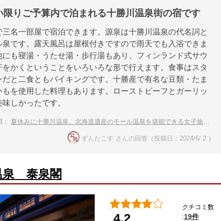
い限りご予算内で泊まれる十勝川温泉街の宿です
で三名一部屋で宿泊できます。源泉は十勝川温泉の代名詞と
ル泉です。露天風呂は屋根付きですので雨天でも入浴できま
他にも寝湯・うたせ湯・歩行湯もあり、フィンランド式サウ
汗をかくということをいろいろな形で行えます。食事はスタ
ンだと二食ともバイキングです。十勝産で有名な豆類・たま
いもを使用した料理もあります。ローストビーフとガーリッ
美味しかったです。
問：
夏休みに十勝川温泉。北海道遺産のモール温泉を堪能できる女子旅におすすめの宿
ずんたこす さんの回答（投稿日：2024/6/ 2 ）
温泉 泰泉閣
クチコミ数
4.2
19件
: