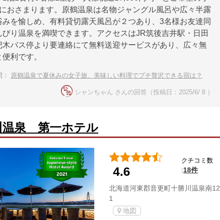
下におさまります。原鶴温泉は名物ジャングル風呂や広々半露
浴みを愉しめ、有料貸切露天風呂が２つあり、3名様お友達同
んびり温泉を満喫できます。アクセスはJR筑後吉井駅・日田
杷木バス停より要連絡にて無料送迎サービスがあり、広々無
と便利です。
問：
原鶴温泉で夏休みの女子旅、美味しい料理でプチ贅沢できる宿は？
シャンちゃん さんの回答（投稿日：2025/6/ 8 ）
川温泉 第一ホテル
クチコミ数
4.6
18件
:
北海道河東郡音更町十勝川温泉南12
1
地図