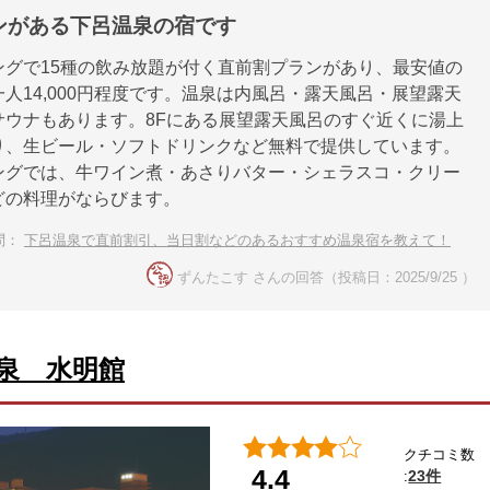
ンがある下呂温泉の宿です
ングで15種の飲み放題が付く直前割プランがあり、最安値の
人14,000円程度です。温泉は内風呂・露天風呂・展望露天
サウナもあります。8Fにある展望露天風呂のすぐ近くに湯上
り、生ビール・ソフトドリンクなど無料で提供しています。
ングでは、牛ワイン煮・あさりバター・シェラスコ・クリー
どの料理がならびます。
問：
下呂温泉で直前割引、当日割などのあるおすすめ温泉宿を教えて！
ずんたこす さんの回答（投稿日：2025/9/25 ）
泉 水明館
クチコミ数
4.4
23件
: