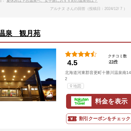
問：
夏休みは下呂温泉へ、女子旅におすすめの温泉宿は？
アルナヌ さんの回答（投稿日：2024/12/ 7 ）
温泉 観月苑
クチコミ数
4.5
23件
:
北海道河東郡音更町十勝川温泉南14
2
地図
料金を表示
割引クーポンをチェック