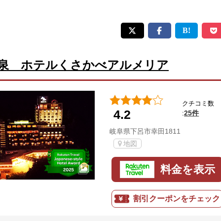
泉 ホテルくさかべアルメリア
クチコミ数
4.2
25件
:
岐阜県下呂市幸田1811
地図
料金を表示
割引クーポンをチェック