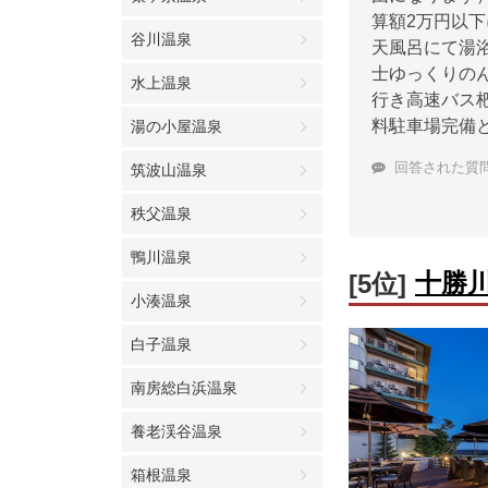
算額2万円以
谷川温泉
天風呂にて湯
士ゆっくりの
水上温泉
行き高速バス
料駐車場完備
湯の小屋温泉
回答された質
筑波山温泉
秩父温泉
鴨川温泉
十勝
[5位]
小湊温泉
白子温泉
南房総白浜温泉
養老渓谷温泉
箱根温泉