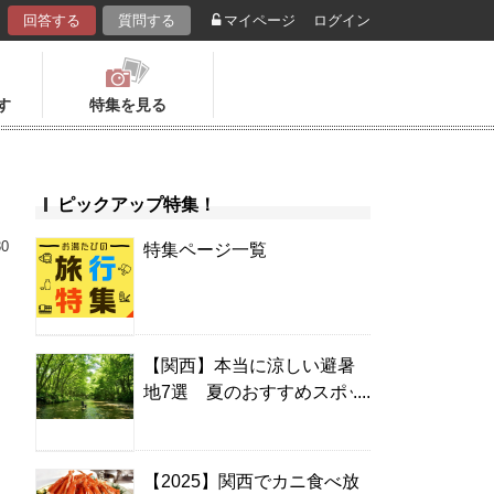
回答する
質問する
マイページ
ログイン
す
特集を見る
ピックアップ特集！
30
特集ページ一覧
【関西】本当に涼しい避暑
地7選 夏のおすすめスポッ
ト＆温泉宿
【2025】関西でカニ食べ放