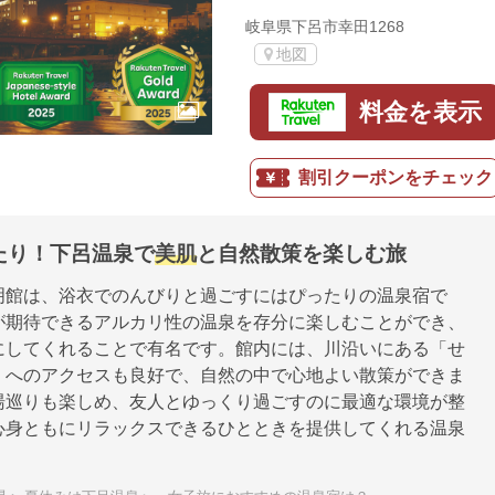
岐阜県下呂市幸田1268
地図
料金を表示
割引クーポンをチェック
たり！下呂温泉で
美肌
と自然散策を楽しむ旅
明館は、浴衣でのんびりと過ごすにはぴったりの温泉宿で
が期待できるアルカリ性の温泉を存分に楽しむことができ、
にしてくれることで有名です。館内には、川沿いにある「せ
」へのアクセスも良好で、自然の中で心地よい散策ができま
湯巡りも楽しめ、友人とゆっくり過ごすのに最適な環境が整
心身ともにリラックスできるひとときを提供してくれる温泉