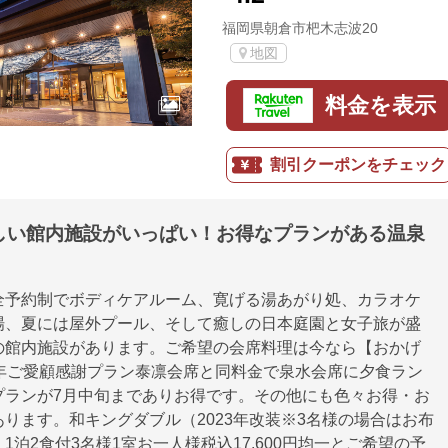
福岡県朝倉市杷木志波20
地図
料金を表示
割引クーポンをチェック
しい館内施設がいっぱい！お得なプランがある温泉
全予約制でボディケアルーム、寛げる湯あがり処、カラオケ
場、夏には屋外プール、そして癒しの日本庭園と女子旅が盛
の館内施設があります。ご希望の会席料理は今なら【おかげ
周年ご愛顧感謝プラン泰凛会席と同料金で泉水会席に夕食ラン
プランが7月中旬までありお得です。その他にも色々お得・お
ります。和キングダブル（2023年改装※3名様の場合はお布
1泊2食付3名様1室お一人様税込17,600円均一とご希望の予