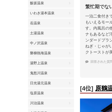
飯坂温泉
繁忙期でな
いわき湯本温泉
一泊二食付き
もいえるモー
岳温泉
す。内風呂の
土湯温泉
ナもあるなど
ンダードプラ
中ノ沢温泉
ねぎ・じゃが
クトーストが
磐梯熱海温泉
回答された質
湯野上温泉
鬼怒川温泉
日光湯元温泉
原鶴
[4位]
塩原温泉
川治温泉