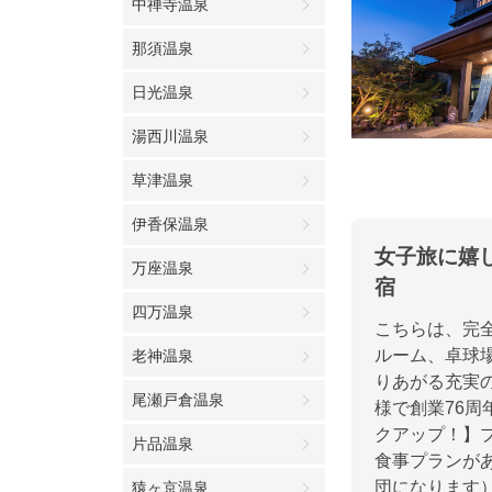
中禅寺温泉
那須温泉
日光温泉
湯西川温泉
草津温泉
伊香保温泉
女子旅に嬉
万座温泉
宿
四万温泉
こちらは、完
ルーム、卓球
老神温泉
りあがる充実
尾瀬戸倉温泉
様で創業76
クアップ！】
片品温泉
食事プランがあ
団になります）
猿ヶ京温泉