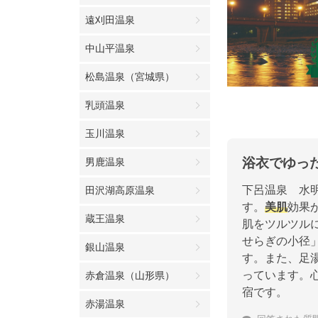
遠刈田温泉
中山平温泉
松島温泉（宮城県）
乳頭温泉
玉川温泉
浴衣でゆっ
男鹿温泉
下呂温泉 水
田沢湖高原温泉
す。
美肌
効果
蔵王温泉
肌をツルツル
せらぎの小径
銀山温泉
す。また、足
っています。
赤倉温泉（山形県）
宿です。
赤湯温泉