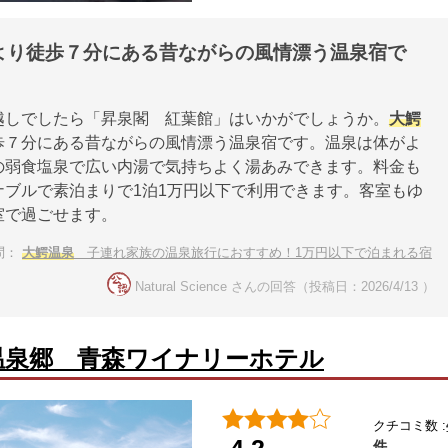
より徒歩７分にある昔ながらの風情漂う温泉宿で
越しでしたら「昇泉閣 紅葉館」はいかがでしょうか。
大鰐
歩７分にある昔ながらの風情漂う温泉宿です。温泉は体がよ
の弱食塩泉で広い内湯で気持ちよく湯あみできます。料金も
ナブルで素泊まりで1泊1万円以下で利用できます。客室もゆ
室で過ごせます。
問：
大鰐温泉
子連れ家族の温泉旅行におすすめ！1万円以下で泊まれる宿
Natural Science さんの回答（投稿日：2026/4/13 ）
温泉郷 青森ワイナリーホテル
クチコミ数 :
件