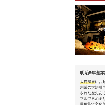
明治5年創
大鰐温泉
にお
創業の大鰐町
された歴史あ
ブルで素泊ま
用可能で文化