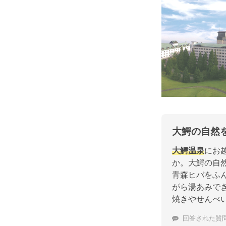
大鰐の自然
大鰐温泉
にお
か。大鰐の自
青森ヒバをふ
がら湯あみで
焼きやせんべ
回答された質