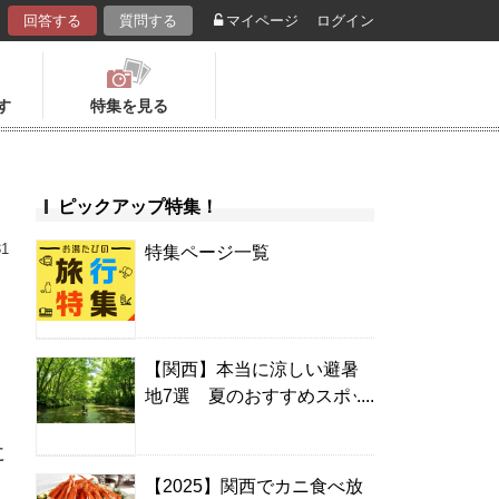
回答する
質問する
マイページ
ログイン
す
特集を見る
ピックアップ特集！
31
特集ページ一覧
【関西】本当に涼しい避暑
地7選 夏のおすすめスポッ
ト＆温泉宿
に
【2025】関西でカニ食べ放