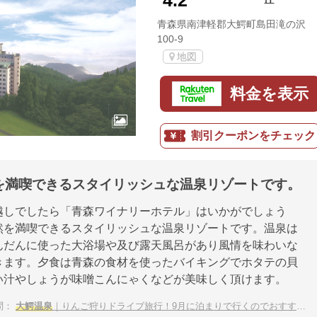
4.2
青森県南津軽郡大鰐町島田滝の沢
100-9
地図
料金を表示
割引クーポンをチェック
を満喫できるスタイリッシュな温泉リゾートです。
越しでしたら「青森ワイナリーホテル」はいかがでしょう
然を満喫できるスタイリッシュな温泉リゾートです。温泉は
んだんに使った大浴場や及び露天風呂があり風情を味わいな
きます。夕食は青森の食材を使ったバイキングでホタテの貝
い汁やしょうが味噌こんにゃくなどが美味しく頂けます。
問：
大鰐温泉
｜りんご狩りドライブ旅行！9月に泊まりで行くのでおすすめ宿を教えて！