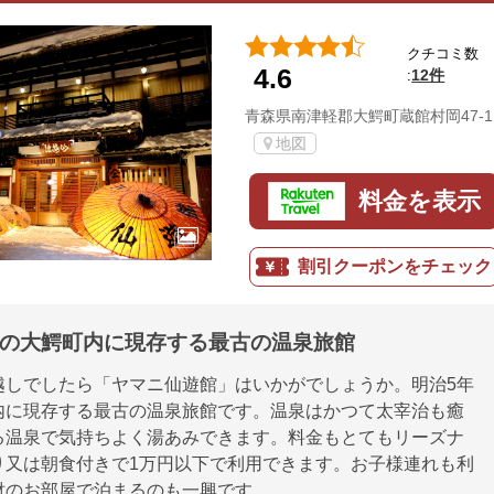
クチコミ数
4.6
12件
:
青森県南津軽郡大鰐町蔵館村岡47-1
地図
料金を表示
割引クーポンをチェック
業の大鰐町内に現存する最古の温泉旅館
越しでしたら「ヤマニ仙遊館」はいかがでしょうか。明治5年
内に現存する最古の温泉旅館です。温泉はかつて太宰治も癒
る温泉で気持ちよく湯あみできます。料金もとてもリーズナ
り又は朝食付きで1万円以下で利用できます。お子様連れも利
財のお部屋で泊まるのも一興です。