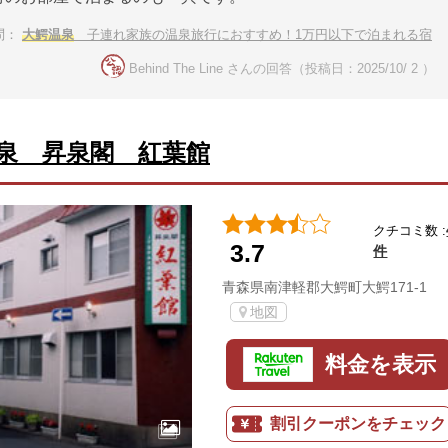
問：
大鰐温泉
子連れ家族の温泉旅行におすすめ！1万円以下で泊まれる宿
Behind The Line さんの回答（投稿日：2025/10/ 2 ）
泉 昇泉閣 紅葉館
クチコミ数 :
3.7
件
青森県南津軽郡大鰐町大鰐171-1
地図
料金を表示
割引クーポンをチェック