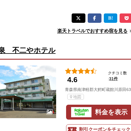
楽天トラベルでおすすめ宿を見る
泉 不二やホテル
クチコミ数
4.6
31件
:
青森県南津軽郡大鰐町蔵館川原田63
地図
料金を表示
割引クーポンをチェック