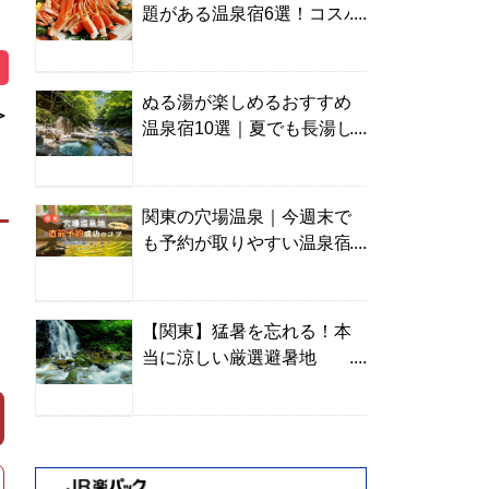
題がある温泉宿6選！コスパ
の高い宿からご褒美旅まで
ぬる湯が楽しめるおすすめ
＞
温泉宿10選｜夏でも長湯し
やすい名湯を温泉ソムリエ
が厳選
関東の穴場温泉｜今週末で
も予約が取りやすい温泉宿
を温泉ソムリエが紹介
【関東】猛暑を忘れる！本
当に涼しい厳選避暑地
TOP10