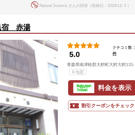
Natural Science さんの回答（投稿日：2024/11/ 3 ）
民宿 赤湯
クチコミ数 :
5.0
件
青森県南津軽郡大鰐町大鰐大鰐131-
地図
料金を表示
割引クーポンをチェック