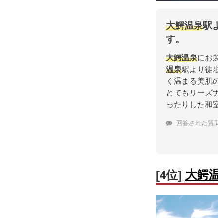
大鰐温泉
駅
す。
大鰐温泉
にお
温泉
駅より徒
く温まる美肌
とてもリーズ
ったりした和
回答された質
大鰐
[4位]