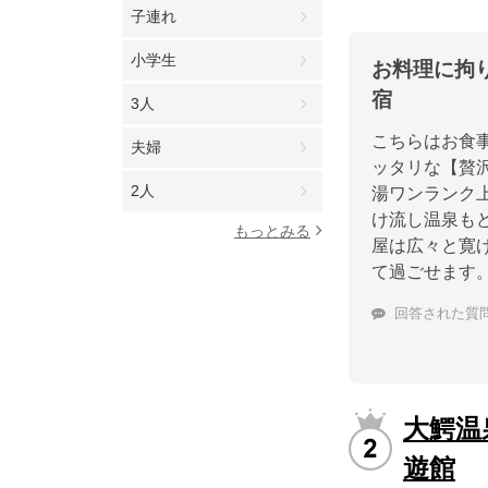
子連れ
小学生
お料理に拘
宿
3人
こちらはお食
夫婦
ッタリな【贅
2人
湯ワンランク上
け流し温泉も
もっとみる
屋は広々と寛
て過ごせます
回答された質
大鰐温
遊館