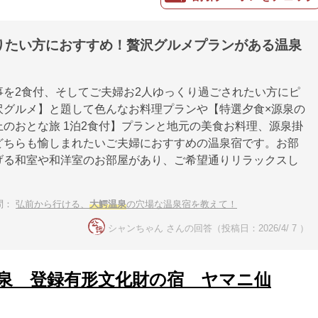
りたい方におすすめ！贅沢グルメプランがある温泉
事を2食付、そしてご夫婦お2人ゆっくり過ごされたい方にピ
沢グルメ】と題して色んなお料理プランや【特選夕食×源泉の
のおとな旅 1泊2食付】プランと地元の美食お料理、源泉掛
どちらも愉しまれたいご夫婦におすすめの温泉宿です。お部
げる和室や和洋室のお部屋があり、ご希望通りリラックスし
。
問：
弘前から行ける、
大鰐温泉
の穴場な温泉宿を教えて！
シャンちゃん さんの回答（投稿日：2026/4/ 7 ）
泉 登録有形文化財の宿 ヤマニ仙