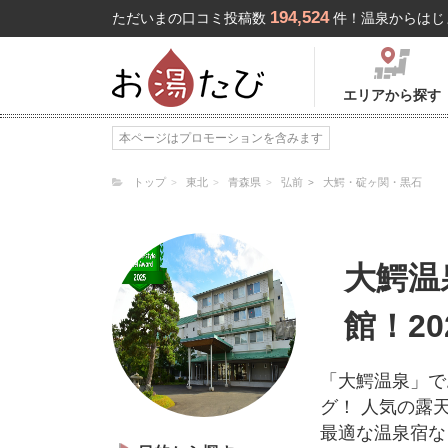
194,524
ただいまの口コミ投稿数
件！温泉からはじ
エリアから探す
本ページはプロモーションを含みます
トップ
東北
青森県
弘前
大鰐・碇ヶ関・黒石
大鰐温
館！2
「大鰐温泉」で
グ！ 人気の露
最適な温泉宿な