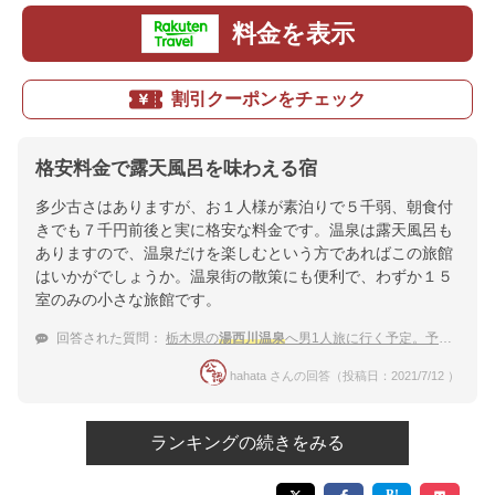
料金を表示
割引クーポンをチェック
格安料金で露天風呂を味わえる宿
多少古さはありますが、お１人様が素泊りで５千弱、朝食付
きでも７千円前後と実に格安な料金です。温泉は露天風呂も
ありますので、温泉だけを楽しむという方であればこの旅館
はいかがでしょうか。温泉街の散策にも便利で、わずか１５
室のみの小さな旅館です。
回答された質問：
栃木県の
湯西川温泉
へ男1人旅に行く予定。予算1泊7,000円以下で温泉宿を探し中。
hahata さんの回答（投稿日：2021/7/12 ）
ランキングの続きをみる