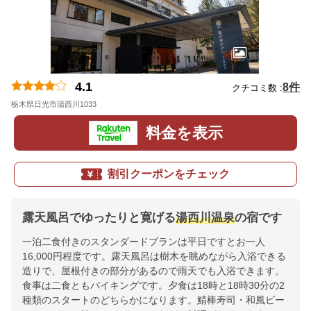
4.1
8件
クチコミ数 :
栃木県日光市湯西川1033
地図
料金を表示
割引クーポンをチェック
露天風呂でゆったりと寛げる
湯西川温泉
の宿です
一泊二食付きのスタンダードプランは平日ですとお一人
16,000円程度です。露天風呂は樹木を眺めながら入浴できる
造りで、屋根付きの部分があるので雨天でも入浴できます。
食事は二食ともバイキングです。夕食は18時と18時30分の2
種類のスタートのどちらかになります。鯖棒寿司・和風ビー