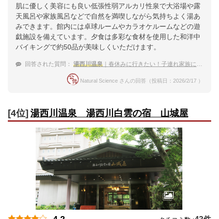
肌に優しく美容にも良い低張性弱アルカリ性泉で大浴場や露
天風呂や家族風呂などで自然を満喫しながら気持ちよく湯あ
みできます。館内には卓球ルームやカラオケルームなどの遊
戯施設を備えています。夕食は多彩な食材を使用した和洋中
バイキングで約50品が美味しくいただけます。
回答された質問：
湯西川温泉
｜春休みに行きたい！子連れ家族におすすめの宿は？
Natural Science さんの回答（投稿日：2026/2/17 ）
[4位]
湯西川温泉 湯西川白雲の宿 山城屋