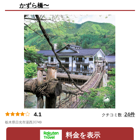
かずら橋〜
4.1
24件
クチコミ数 :
栃木県日光市湯西川749
地図
料金を表示