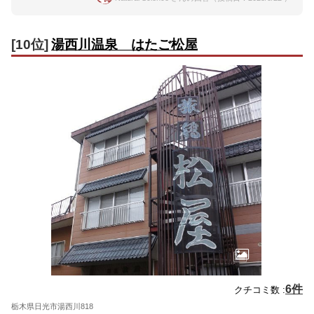
[10位]
湯西川温泉 はたご松屋
6件
クチコミ数 :
栃木県日光市湯西川818
地図