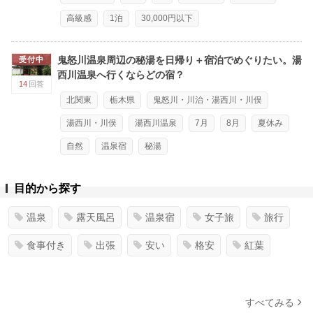
高級感
1泊
30,000円以下
鬼怒川温泉周辺の秘湯を日帰り＋宿泊でめぐりたい。湯
受付中
西川温泉へ行くならどの宿？
14
回答
北関東
栃木県
鬼怒川・川治・湯西川・川俣
湯西川・川俣
湯西川温泉
7月
8月
夏休み
自然
温泉宿
秘湯
目的から探す
温泉
露天風呂
温泉宿
女子旅
旅行
食事付き
出張
安い
格安
紅葉
すべてみる