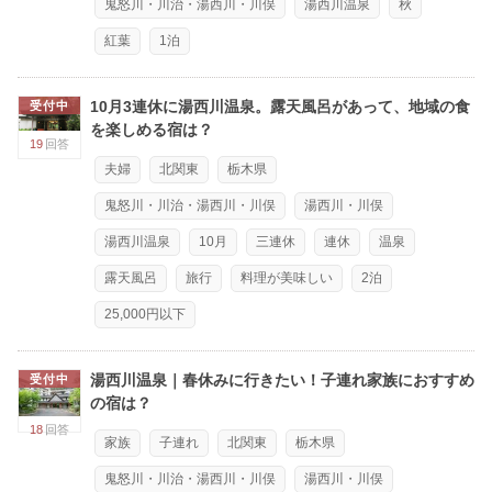
鬼怒川・川治・湯西川・川俣
湯西川温泉
秋
紅葉
1泊
10月3連休に湯西川温泉。露天風呂があって、地域の食
受付中
を楽しめる宿は？
19
回答
夫婦
北関東
栃木県
鬼怒川・川治・湯西川・川俣
湯西川・川俣
湯西川温泉
10月
三連休
連休
温泉
露天風呂
旅行
料理が美味しい
2泊
25,000円以下
湯西川温泉｜春休みに行きたい！子連れ家族におすすめ
受付中
の宿は？
18
回答
家族
子連れ
北関東
栃木県
鬼怒川・川治・湯西川・川俣
湯西川・川俣