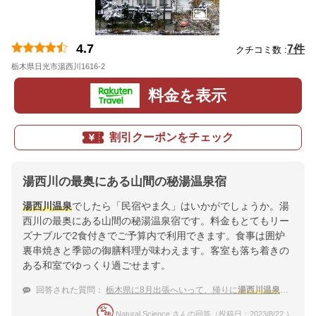
4.7
7件
クチコミ数 :
栃木県日光市湯西川1616-2
地図
料金を表示
割引クーポンをチェック
湯西川の最奥にある山間の秘湯温泉宿
湯西川温泉
でしたら「民宿やま久」はいかがでしょうか。湯
西川の最奥にある山間の秘湯温泉宿です。料金もとてもリー
ズナブルで2食付きでご予算内で利用できます。食事は囲炉
裏串焼きと季節の御膳料理が味わえます。客室も落ち着きの
ある和室でゆっくり過ごせます。
回答された質問：
栃木県に8月出張へいって、帰りに
湯西川温泉
へ寄りた
Natural Science さんの回答（投稿日：2023/8/22 ）