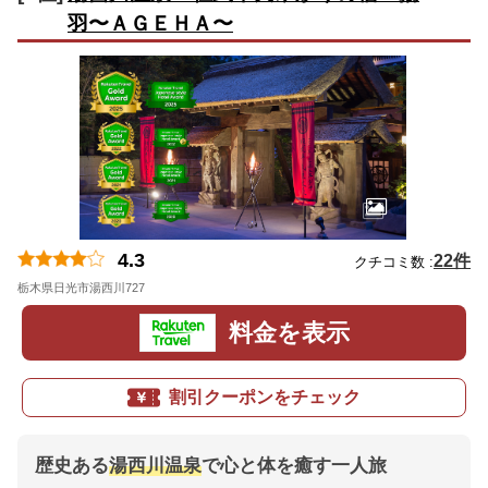
羽〜ＡＧＥＨＡ〜
4.3
22件
クチコミ数 :
栃木県日光市湯西川727
地図
料金を表示
割引クーポンをチェック
歴史ある
湯西川温泉
で心と体を癒す一人旅