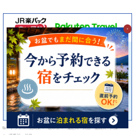
×
トップ
北関東
栃木県
鬼怒川・川治・湯西川・川俣