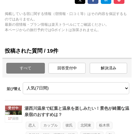
掲載している宿に関する情報（宿情報・口コミ等）はその内容を保証するも
のではありません。
最新の宿情報・プラン情報は楽天トラベルにてご確認ください。
本ページからの旅行予約ではGポイントは加算されません。
投稿された質問 / 19件
すべて
回答受付中
解決済み
並び替え
湯西川温泉で紅葉と温泉を楽しみたい！景色が綺麗な温
受付中
泉宿のおすすめは？
17
回答
恋人
カップル
彼氏
北関東
栃木県