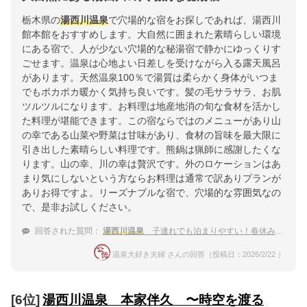
栃木県の
湯西川温泉
で穴場的な宿をお探しであれば、湯西川
館本館をおすすめします。大自然に囲まれた素晴らしい環境
にある宿で、人が少ない穴場的な秘湯宿で静かにゆっくりす
ごせます。温泉は心地よい日差しを受けながら入る露天風呂
があります。天然温泉100％で湯質は柔らかく身体がいつま
でもポカポカ暖かく気持ち良いです。髪の毛サラサラ、お肌
ツルツルになります。お料理は地産地消の旬な食材を活かし
た料理が堪能できます。この宿ならではのメニューがあり山
の幸である山菜や野菜は甘味があり、食材の旨味を最大限に
引き出した素晴らしい料理です。熊鍋は猟師に感謝したくな
ります。山の幸、川の幸は贅沢です。外のロケーションはあ
まり気にしないという方ならお料理は通常で訳ありプランが
ありお得ですよ。リーズナブルな宿で、穴場的な雰囲気なの
で、是非お試しください。
回答された質問：
湯西川温泉
子連れでも泊まりやすい！春休みにおすすめな穴場な宿は？
温泉大好き夫婦 さんの回答（投稿日：2026/2/22 ）
[6位]
湯西川温泉 本家伴久 〜時空を渡る