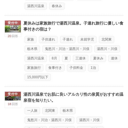
湯西川温泉
春休み
夏休みは家族旅行で湯西川温泉。子連れ旅行に優しい食
受付中
事付きの宿は？
20
回答
家族
子供連れ
子連れ
未就学児
北関東
栃木県
鬼怒川・川治・湯西川・川俣
湯西川・川俣
湯西川温泉
8月
夏
三連休
夏休み
連休
家族旅行
食事付き
子供料金
1泊
15,000円以下
湯西川温泉でお肌に良いアルカリ性の泉質がおすすめ温
受付中
泉宿を知りたい。
18
回答
一人旅
北関東
栃木県
鬼怒川・川治・湯西川・川俣
湯西川・川俣