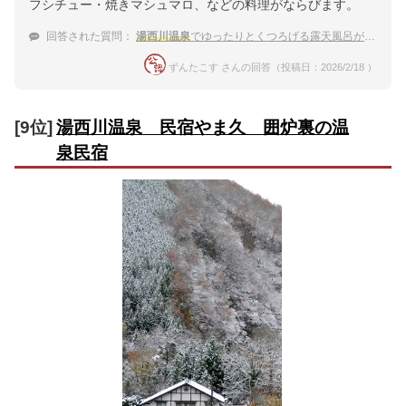
フシチュー・焼きマシュマロ、などの料理がならびます。
回答された質問：
湯西川温泉
でゆったりとくつろげる露天風呂がある温泉宿
ずんたこす さんの回答（投稿日：2026/2/18 ）
[9位]
湯西川温泉 民宿やま久 囲炉裏の温
泉民宿