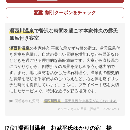
割引クーポンをチェック
湯西川温泉
で贅沢な時間を過ごす本家伴久の露天
風呂付き客室
湯西川温泉
の本家伴久 平家伝承かずら橋の宿は、露天風呂付
き客室を完備し、自然の美しい景観を堪能しながら贅沢なひ
とときを過ごせる理想的な高級旅館です。客室から直接温泉
につかりながら、四季折々の風景を楽しめる点が魅力的で
す。また、地元食材を活かした懐石料理や、温泉街の歴史的
な背景を感じる平家伝承のしつらえなど、心と体を癒すリッ
チな時間を提供しています。さらに、プライベート感を大切
にしたサービスで、特別な旅行を彩る場所です。
回答された質問：
湯西川温泉
露天風呂付き客室があるおすすめの高級旅館
アルナヌ さんの回答（投稿日：2025/2/24 ）
[7位]
湯西川温泉 桓武平氏ゆかりの宿 揚