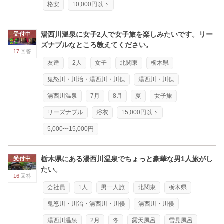
格安
10,000円以下
湯西川温泉に女子2人で女子旅を楽しみたいです。リー
受付中
ズナブルなところ教えてください。
17
回答
友達
2人
女子
北関東
栃木県
鬼怒川・川治・湯西川・川俣
湯西川・川俣
湯西川温泉
7月
8月
夏
女子旅
リーズナブル
浴衣
15,000円以下
5,000〜15,000円
栃木県にある湯西川温泉でちょっと豪華な男1人旅がし
受付中
たい。
16
回答
会社員
1人
男一人旅
北関東
栃木県
鬼怒川・川治・湯西川・川俣
湯西川・川俣
湯西川温泉
2月
冬
露天風呂
雪見風呂