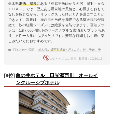
栃木県
湯西川温泉
にある「桓武平氏ゆかりの宿 揚羽～ＡＧ
ＥＨＡ～」では、歴史ある温泉地の風情と、心温まるおもて
なしを感じながら、リラックスしたひとときを過ごすことが
できます。温泉は、湯西川の自然を満喫できる露天風呂が特
徴で、秋の紅葉シーズンには絶景を堪能できます。宿泊プラ
ンは、1泊7,000円以下のリーズナブルな素泊まりプランもあ
り、男性一人旅にもぴったりです。贅沢な時間をお手軽に楽
しみたい方におすすめです。
回答された質問：
栃木県の
湯西川温泉
へ男1人旅に行く予定。予算1泊7,000円以下で温泉宿を探し中。
たけやん さんの回答（投稿日：2025/1/13 ）
[8位]
亀の井ホテル 日光湯西川 オールイ
ンクルーシブホテル