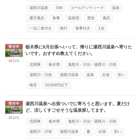
湯西川温泉
GW
ゴールデンウィーク
温泉
露天風呂
食事
温泉宿
歴史
風呂
一泊二食付き
旅行
食事付き
1泊
栃木県に8月出張へいって、帰りに湯西川温泉へ寄りた
受付中
いです。おすすめ教えてください。
18
回答
北関東
栃木県
鬼怒川・川治・湯西川・川俣
湯西川・川俣
湯西川温泉
温泉
出張
安い
格安
10,000円以下
湯西川温泉へ出張ついでに寄ろうと思います。夏だけ
受付中
ど、涼しくすごせそうな温泉探してます。
18
回答
北関東
栃木県
鬼怒川・川治・湯西川・川俣
湯西川・川俣
湯西川温泉
夏
出張
安い