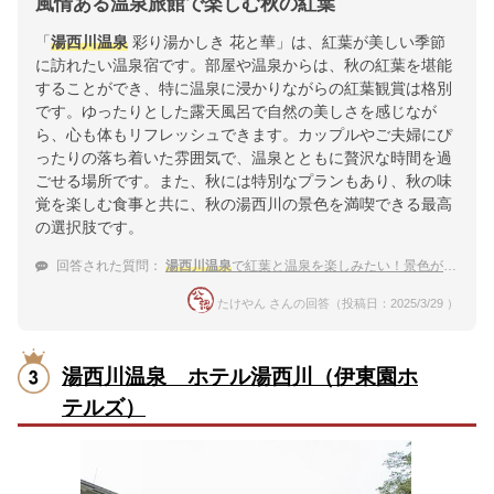
風情ある温泉旅館で楽しむ秋の紅葉
「
湯西川温泉
彩り湯かしき 花と華」は、紅葉が美しい季節
に訪れたい温泉宿です。部屋や温泉からは、秋の紅葉を堪能
することができ、特に温泉に浸かりながらの紅葉観賞は格別
です。ゆったりとした露天風呂で自然の美しさを感じなが
ら、心も体もリフレッシュできます。カップルやご夫婦にぴ
ったりの落ち着いた雰囲気で、温泉とともに贅沢な時間を過
ごせる場所です。また、秋には特別なプランもあり、秋の味
覚を楽しむ食事と共に、秋の湯西川の景色を満喫できる最高
の選択肢です。
回答された質問：
湯西川温泉
で紅葉と温泉を楽しみたい！景色が綺麗な温泉宿のおすすめは？
たけやん さんの回答（投稿日：2025/3/29 ）
湯西川温泉 ホテル湯西川（伊東園ホ
テルズ）