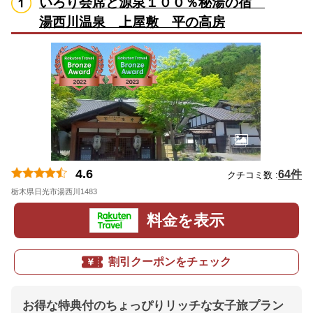
いろり会席と源泉１００％秘湯の宿
湯西川温泉 上屋敷 平の高房
4.6
64件
クチコミ数 :
栃木県日光市湯西川1483
地図
料金を表示
割引クーポンをチェック
お得な特典付のちょっぴりリッチな女子旅プラン