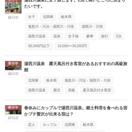
たいです。
女子
北関東
栃木県
15
回答
鬼怒川・川治・湯西川・川俣
湯西川・川俣
湯西川温泉
温泉
女子旅
豪華
旅行
2泊
30,000円以下
10,000〜30,000円
湯西川温泉 露天風呂付き客室があるおすすめの高級旅
受付中
館
19
回答
北関東
栃木県
鬼怒川・川治・湯西川・川俣
湯西川温泉
贅沢
高級
露天風呂付き客室
春休みにカップルで湯西川温泉。郷土料理を食べれる宿
受付中
かプチ贅沢が出来る宿は？
17
回答
恋人
カップル
北関東
栃木県