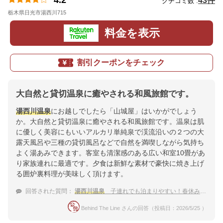
4.2
43件
クチコミ数 :
栃木県日光市湯西川715
地図
料金を表示
割引クーポンをチェック
大自然と貸切温泉に癒やされる和風旅館です。
湯西川温泉
にお越しでしたら「山城屋」はいかがでしょう
か。大自然と貸切温泉に癒やされる和風旅館です。温泉は肌
に優しく美容にもいいアルカリ単純泉で渓流沿いの２つの大
露天風呂や三種の貸切風呂などで自然を満喫しながら気持ち
よく湯あみできます。客室も清潔感のある広い和室10畳があ
り家族連れに最適です。夕食は新鮮な素材で豪快に焼き上げ
る囲炉裏料理が美味しく頂けます。
回答された質問：
湯西川温泉
子連れでも泊まりやすい！春休みにおすすめな穴場な宿は？
Behind The Line さんの回答（投稿日：2026/5/25 ）