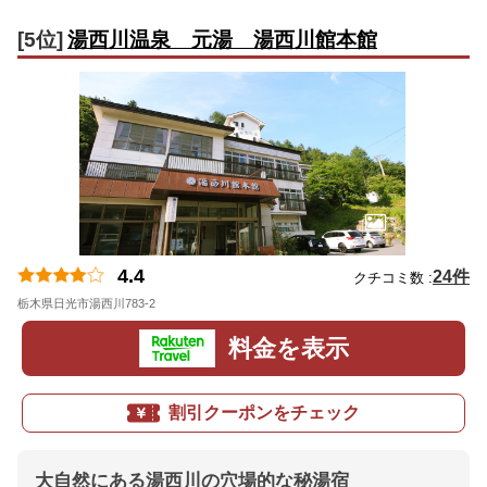
[5位]
湯西川温泉 元湯 湯西川館本館
4.4
24件
クチコミ数 :
栃木県日光市湯西川783-2
地図
料金を表示
割引クーポンをチェック
大自然にある湯西川の穴場的な秘湯宿