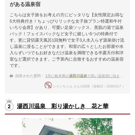
がある温泉宿
こちらは女子旅をお考えの方にピッタリな【女性限定お得な
5大特典付き！ちょっぴりリッチな女子旅プラン特選和牛付
いろり会席】があり、可愛い足袋ソックス、美肌の湯で温泉
パック！フェイスパックなど女子に嬉しい5つの特典付で
す。更に貸切露天風呂1回無料で女子3人水入らず源泉掛け流
し温泉に浸ることができます。和室の広々としたお部屋や水
入らずいつでもお好きなだけ温泉を満喫できる半露天付和洋
室など選択できます。ご予算内に合致するおすすめの温泉宿
です。
回答された質問：
3月に栃木県の
湯西川温泉
で高い温泉宿に泊まりたいです。
シャンちゃん さんの回答（投稿日：2026/2/17 ）
湯西川温泉 彩り湯かしき 花と華