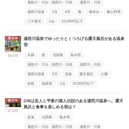
鬼怒川・川治・湯西川・川俣
湯西川・川俣
湯西川温泉
3月
4月
春
春休み
郷土料理
プチ贅沢
1泊
20,000円以下
湯西川温泉でゆったりとくつろげる露天風呂がある温泉
受付中
宿
夫婦
妻
北関東
栃木県
15
回答
鬼怒川・川治・湯西川・川俣
湯西川・川俣
湯西川温泉
5月
温泉
露天風呂
公園
自然
温泉宿
1泊
20,000円以下
GWは友人と平家の落人伝説のある湯西川温泉へ。露天
受付中
風呂と食事を楽しめる宿は？
17
回答
友達
北関東
栃木県
鬼怒川・川治・湯西川・川俣
湯西川・川俣