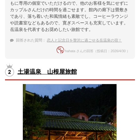
もに専用の個室でいただけるので、他のお客様を気にせずに
カップルさんだけの時間を過ごせます。館内の廊下は畳敷き
であり、落ち着いた和風情緒も素敵でし、コーヒーラウンジ
や読書室などもあるので、寛ぎスペースも充実しています。
岳温泉を代表するお奨めしたい旅館です。
回答された質問：
恋人と記念日を贅沢に過ごせる岳温泉の宿！
hahata さんの回答（投稿日：2026/4/30 ）
土湯温泉 山根屋旅館