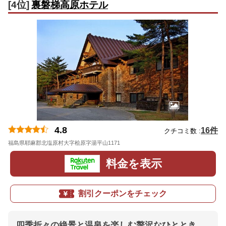
[4位]
裏磐梯高原ホテル
4.8
16件
クチコミ数 :
福島県耶麻郡北塩原村大字桧原字湯平山1171
地図
料金を表示
割引クーポンをチェック
四季折々の絶景と温泉を楽しむ贅沢なひととき