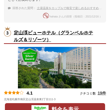
回答された質問：
土湯温泉をカップルで格安で楽しめるおすすめ宿！
hahata さんの回答（投稿日：2021/12/16 ）
定山渓ビューホテル（グランベルホテ
ルズ＆リゾーツ）
4.1
19件
クチコミ数 :
北海道札幌市南区定山渓温泉東2丁目111-3
地図
料金を表示