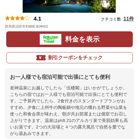
4.1
11件
クチコミ数 :
群馬県沼田市利根町老神602
地図
料金を表示
割引クーポンをチェック
お一人様でも宿泊可能で出張にとても便利
老神温泉にお越しでしたら「伍楼閣」はいかがでしょうか。
こちらの宿ではお一人様でも宿泊可能で出張にとても便利で
す。ご予算内でしたら、2食付きのスタンダードプランがお
すすめ。夕食に上州牛の陶板鍋や地元の獲れる野菜や山菜を
使った和食会席が味わえ、朝夕共お部屋または個室でお召し
上がりできます。温泉はph8.21のアルカリ泉で美肌効果も高
いお湯です。2つの大浴場と４つの露天風呂で自然を愛でな
がら湯あみできます。