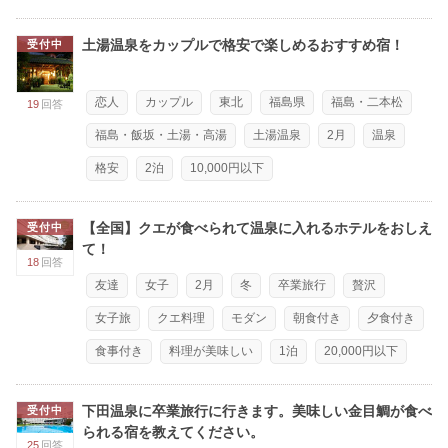
土湯温泉をカップルで格安で楽しめるおすすめ宿！
受付中
恋人
カップル
東北
福島県
福島・二本松
19
回答
福島・飯坂・土湯・高湯
土湯温泉
2月
温泉
格安
2泊
10,000円以下
【全国】クエが食べられて温泉に入れるホテルをおしえ
受付中
て！
18
回答
友達
女子
2月
冬
卒業旅行
贅沢
女子旅
クエ料理
モダン
朝食付き
夕食付き
食事付き
料理が美味しい
1泊
20,000円以下
下田温泉に卒業旅行に行きます。美味しい金目鯛が食べ
受付中
られる宿を教えてください。
25
回答