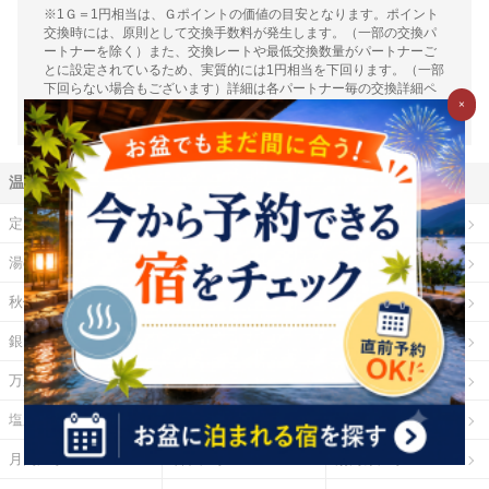
※1Ｇ＝1円相当は、Ｇポイントの価値の目安となります。ポイント
交換時には、原則として交換手数料が発生します。（一部の交換パ
ートナーを除く）また、交換レートや最低交換数量がパートナーご
とに設定されているため、実質的には1円相当を下回ります。（一部
下回らない場合もございます）詳細は各パートナー毎の交換詳細ペ
×
ージをご確認ください。
温泉地から探す
定山渓温泉
登別温泉
十勝川温泉
湯の川温泉（北海道）
乳頭温泉
鳴子温泉
秋保温泉
東山温泉
蔵王温泉
銀山温泉
草津温泉
伊香保温泉
万座温泉
四万温泉
鬼怒川温泉
塩原温泉
野沢温泉
白骨温泉
月岡温泉
石和温泉
湯河原温泉