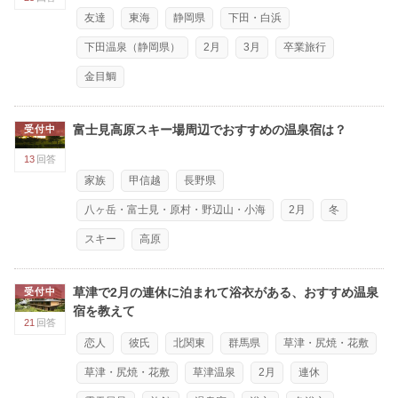
友達
東海
静岡県
下田・白浜
下田温泉（静岡県）
2月
3月
卒業旅行
金目鯛
富士見高原スキー場周辺でおすすめの温泉宿は？
受付中
13
回答
家族
甲信越
長野県
八ヶ岳・富士見・原村・野辺山・小海
2月
冬
スキー
高原
草津で2月の連休に泊まれて浴衣がある、おすすめ温泉
受付中
宿を教えて
21
回答
恋人
彼氏
北関東
群馬県
草津・尻焼・花敷
草津・尻焼・花敷
草津温泉
2月
連休