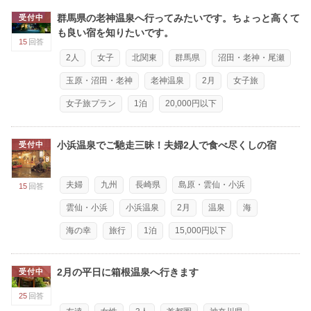
群馬県の老神温泉へ行ってみたいです。ちょっと高くて
受付中
も良い宿を知りたいです。
15
回答
2人
女子
北関東
群馬県
沼田・老神・尾瀬
玉原・沼田・老神
老神温泉
2月
女子旅
女子旅プラン
1泊
20,000円以下
小浜温泉でご馳走三昧！夫婦2人で食べ尽くしの宿
受付中
夫婦
九州
長崎県
島原・雲仙・小浜
15
回答
雲仙・小浜
小浜温泉
2月
温泉
海
海の幸
旅行
1泊
15,000円以下
2月の平日に箱根温泉へ行きます
受付中
25
回答