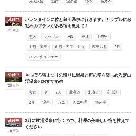
露天風呂
旅館
温泉宿
浴衣
色浴衣
バレンタインに彼と蔵王温泉に行きます。カップルにお
受付中
勧めのプランがある宿を教えて！
21
回答
恋人
カップル
彼氏
東北
山形県
山形・蔵王
山形・天童・上山
蔵王温泉
2月
バレンタインデー
さっぽろ雪まつりの帰りに温泉と海の幸を楽しめる定山
受付中
渓温泉のおすすめ宿
29
回答
夫婦
妻
2人
北海道
北海道
定山渓
2月
温泉
カニ
カニ料理
海の幸
2月に勝浦温泉に行くので、料理の美味しい宿を教えて
受付中
ください
18
回答