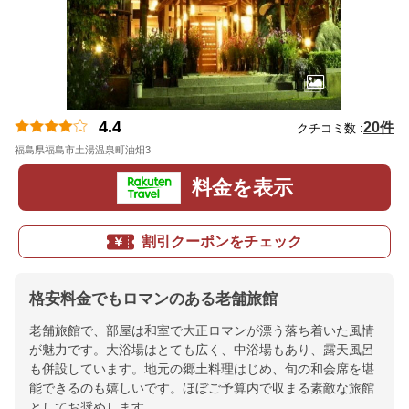
4.4
20件
クチコミ数 :
福島県福島市土湯温泉町油畑3
地図
料金を表示
割引クーポンをチェック
格安料金でもロマンのある老舗旅館
老舗旅館で、部屋は和室で大正ロマンが漂う落ち着いた風情
が魅力です。大浴場はとても広く、中浴場もあり、露天風呂
も併設しています。地元の郷土料理はじめ、旬の和会席を堪
能できるのも嬉しいです。ほぼご予算内で収まる素敵な旅館
としてお奨めします。