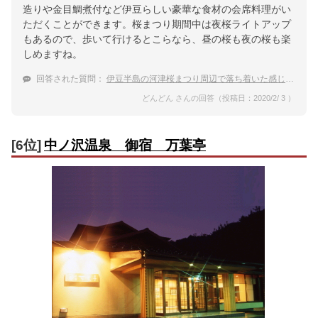
造りや金目鯛煮付など伊豆らしい豪華な食材の会席料理がい
ただくことができます。桜まつり期間中は夜桜ライトアップ
もあるので、歩いて行けるとこらなら、昼の桜も夜の桜も楽
しめますね。
回答された質問：
伊豆半島の河津桜まつり周辺で落ち着いた感じで過ごせる温泉宿を教えて下さい。
どんどん さんの回答（投稿日：2020/2/ 3 ）
[6位]
中ノ沢温泉 御宿 万葉亭