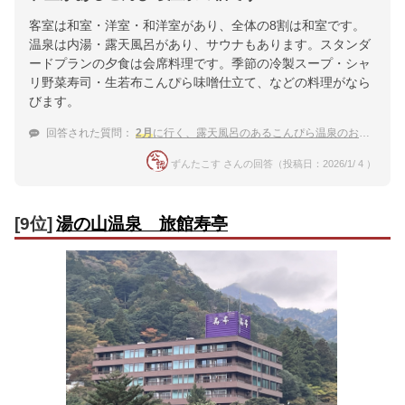
客室は和室・洋室・和洋室があり、全体の8割は和室です。
温泉は内湯・露天風呂があり、サウナもあります。スタンダ
ードプランの夕食は会席料理です。季節の冷製スープ・シャ
リ野菜寿司・生若布こんぴら味噌仕立て、などの料理がなら
びます。
回答された質問：
2月
に行く、露天風呂のあるこんぴら温泉のお宿を教えてください。
ずんたこす さんの回答（投稿日：2026/1/ 4 ）
[9位]
湯の山温泉 旅館寿亭