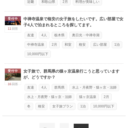
近畿
和歌山県
2月
料理が美味しい
中禅寺温泉で格安の女子旅をしたいです。広い部屋で女
受付中
子4人で泊まれるところを探してます。
11
回答
友達
4人
栃木県
奥日光・中禅寺湖
中禅寺温泉
2月
和室
格安
広い部屋
1泊
10,000円以下
女子旅で、群馬県の猿ヶ京温泉行こうと思っています
受付中
が、どうですか？
16
回答
友達
4人
群馬県
水上・月夜野・猿ヶ京・法師
水上・月夜野・猿ヶ京・法師
猿ヶ京温泉
2月
冬
格安
女子旅プラン
1泊
10,000円以下