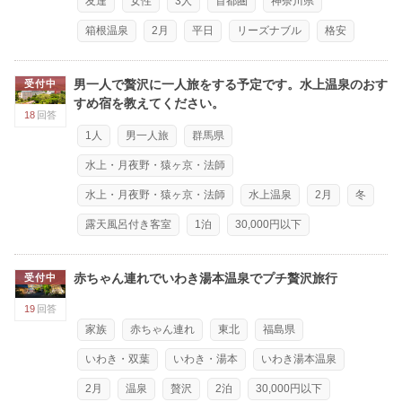
友達
女性
3人
首都圏
神奈川県
箱根温泉
2月
平日
リーズナブル
格安
男一人で贅沢に一人旅をする予定です。水上温泉のおす
受付中
すめ宿を教えてください。
18
回答
1人
男一人旅
群馬県
水上・月夜野・猿ヶ京・法師
水上・月夜野・猿ヶ京・法師
水上温泉
2月
冬
露天風呂付き客室
1泊
30,000円以下
赤ちゃん連れでいわき湯本温泉でプチ贅沢旅行
受付中
19
回答
家族
赤ちゃん連れ
東北
福島県
いわき・双葉
いわき・湯本
いわき湯本温泉
2月
温泉
贅沢
2泊
30,000円以下