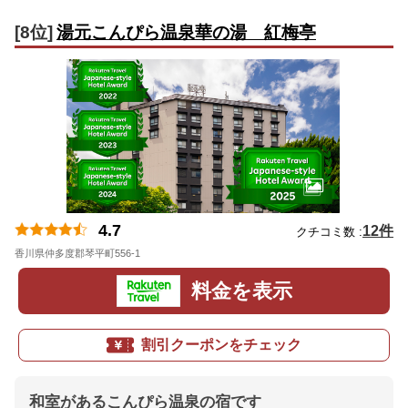
[8位]
湯元こんぴら温泉華の湯 紅梅亭
4.7
12件
クチコミ数 :
香川県仲多度郡琴平町556-1
地図
料金を表示
割引クーポンをチェック
和室があるこんぴら温泉の宿です