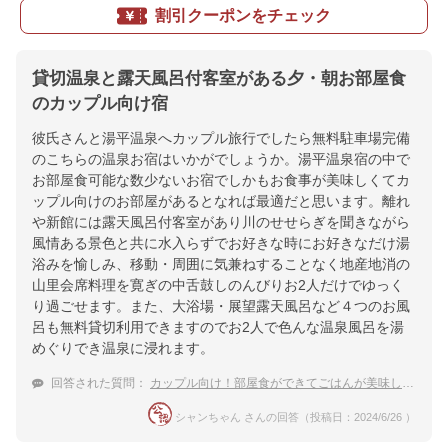
割引クーポンをチェック
貸切温泉と露天風呂付客室がある夕・朝お部屋食
のカップル向け宿
彼氏さんと湯平温泉へカップル旅行でしたら無料駐車場完備
のこちらの温泉お宿はいかがでしょうか。湯平温泉宿の中で
お部屋食可能な数少ないお宿でしかもお食事が美味しくてカ
ップル向けのお部屋があるとなれば最適だと思います。離れ
や新館には露天風呂付客室があり川のせせらぎを聞きながら
風情ある景色と共に水入らずでお好きな時にお好きなだけ湯
浴みを愉しみ、移動・周囲に気兼ねすることなく地産地消の
山里会席料理を寛ぎの中舌鼓しのんびりお2人だけでゆっく
り過ごせます。また、大浴場・展望露天風呂など４つのお風
呂も無料貸切利用できますのでお2人で色んな温泉風呂を湯
めぐりでき温泉に浸れます。
回答された質問：
カップル向け！部屋食ができてごはんが美味しい湯平温泉宿は？
シャンちゃん さんの回答（投稿日：2024/6/26 ）