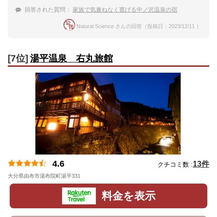
回答された質問：
家族で気兼ねなく寛げる中ノ沢温泉の宿
Natural Science さんの回答（投稿日：2023/12/11 ）
[7位]
湯平温泉 右丸旅館
4.6
13件
クチコミ数 :
大分県由布市湯布院町湯平331
地図
料金を表示