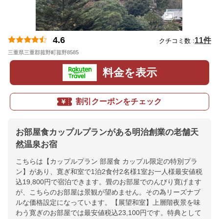
4.6
11件
クチコミ数 :
三重県三重郡菰野町菰野8585
地図
料金を表示
割引クーポンをチェック
お部屋食カップルプランがある明治創業の老舗天
然温泉お宿
こちらは【カップルプラン 部屋食 カップル限定の特別プラ
ン】があり、寛ぎ和室で1泊2食付2名様1室お一人様最安値税
込19,800円で宿泊できます。畳のお部屋でのんびり寛げます
が、こちらのお部屋は景観が望めません。その為リーズナブ
ルな価格設定になっています。【展望和室】上層階夜景を味
わう寛ぎのお部屋では最安値税込23,100円です。特典として