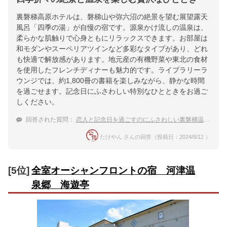
裏磐梯高原ホテルは、磐梯山や弥六沼の絶景を望む展望露天
風呂「四季の湯」が自慢の宿です。源泉かけ流しの温泉は、
柔らかな肌触りで心身ともにリラックスできます。お部屋は
和モダンやスーペリアツインなど多彩なタイプがあり、どれ
も快適で解放感があります。地元産の有機野菜や東北の食材
を使用したフレンチディナーも魅力的です。ライブラリーラ
ウンジでは、約1,800冊の書籍を楽しみながら、静かな時間
を過ごせます。記念日にふさわしい特別なひとときをお過ご
しください。
回答された質問：
恋人と記念日を過ごすのにふさわしい裏磐梯温泉の宿
たけやん さんの回答（投稿日：2024/8/12 ）
[5位]
全室オーシャンフロントの宿 河津温
泉郷 海遊亭