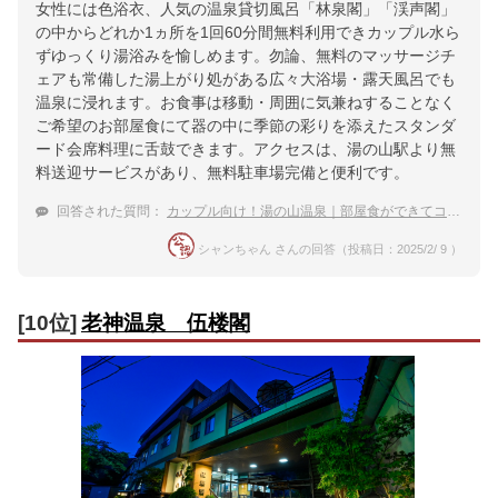
女性には色浴衣、人気の温泉貸切風呂「林泉閣」「渓声閣」
の中からどれか1ヵ所を1回60分間無料利用できカップル水ら
ずゆっくり湯浴みを愉しめます。勿論、無料のマッサージチ
ェアも常備した湯上がり処がある広々大浴場・露天風呂でも
温泉に浸れます。お食事は移動・周囲に気兼ねすることなく
ご希望のお部屋食にて器の中に季節の彩りを添えたスタンダ
ード会席料理に舌鼓できます。アクセスは、湯の山駅より無
料送迎サービスがあり、無料駐車場完備と便利です。
回答された質問：
カップル向け！湯の山温泉｜部屋食ができてコスパの良い温泉宿は？
シャンちゃん さんの回答（投稿日：2025/2/ 9 ）
[10位]
老神温泉 伍楼閣