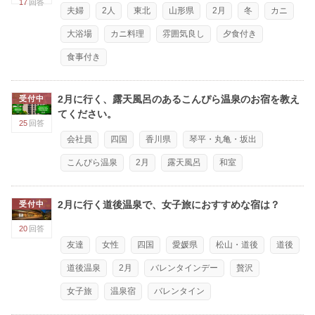
17
回答
夫婦
2人
東北
山形県
2月
冬
カニ
大浴場
カニ料理
雰囲気良し
夕食付き
食事付き
2月に行く、露天風呂のあるこんぴら温泉のお宿を教え
受付中
てください。
25
回答
会社員
四国
香川県
琴平・丸亀・坂出
こんぴら温泉
2月
露天風呂
和室
2月に行く道後温泉で、女子旅におすすめな宿は？
受付中
20
回答
友達
女性
四国
愛媛県
松山・道後
道後
道後温泉
2月
バレンタインデー
贅沢
女子旅
温泉宿
バレンタイン