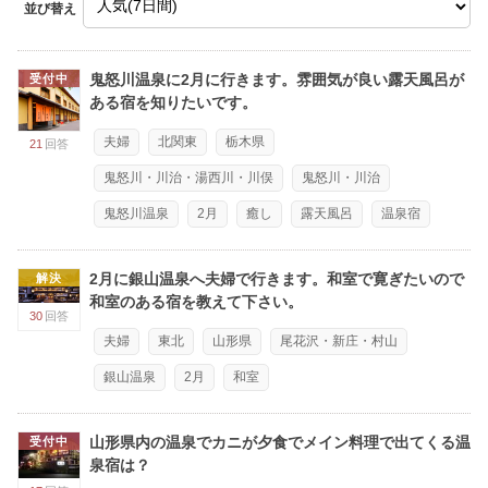
並び替え
鬼怒川温泉に2月に行きます。雰囲気が良い露天風呂が
受付中
ある宿を知りたいです。
夫婦
北関東
栃木県
21
回答
鬼怒川・川治・湯西川・川俣
鬼怒川・川治
鬼怒川温泉
2月
癒し
露天風呂
温泉宿
2月に銀山温泉へ夫婦で行きます。和室で寛ぎたいので
解決
和室のある宿を教えて下さい。
30
回答
夫婦
東北
山形県
尾花沢・新庄・村山
銀山温泉
2月
和室
山形県内の温泉でカニが夕食でメイン料理で出てくる温
受付中
泉宿は？