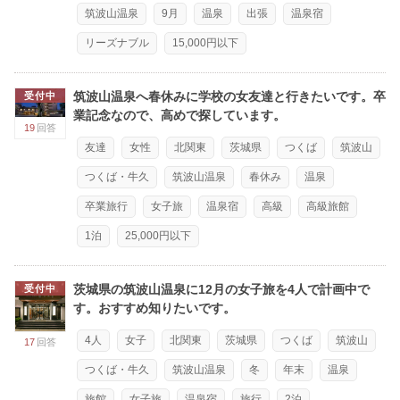
筑波山温泉
9月
温泉
出張
温泉宿
リーズナブル
15,000円以下
筑波山温泉へ春休みに学校の女友達と行きたいです。卒
受付中
業記念なので、高めで探しています。
19
回答
友達
女性
北関東
茨城県
つくば
筑波山
つくば・牛久
筑波山温泉
春休み
温泉
卒業旅行
女子旅
温泉宿
高級
高級旅館
1泊
25,000円以下
茨城県の筑波山温泉に12月の女子旅を4人で計画中で
受付中
す。おすすめ知りたいです。
4人
女子
北関東
茨城県
つくば
筑波山
17
回答
つくば・牛久
筑波山温泉
冬
年末
温泉
旅館
女子旅
温泉宿
旅行
2泊