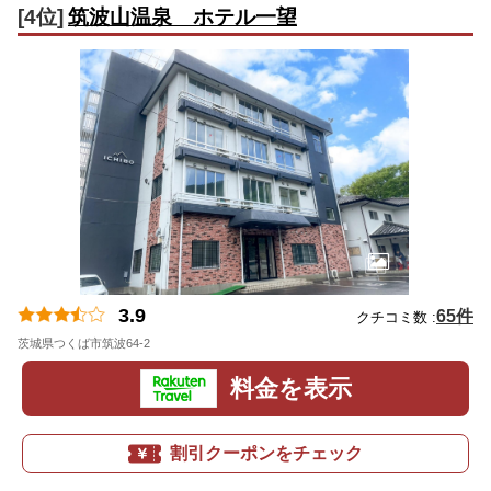
[4位]
筑波山温泉 ホテル一望
3.9
65件
クチコミ数 :
茨城県つくば市筑波64-2
地図
料金を表示
割引クーポンをチェック