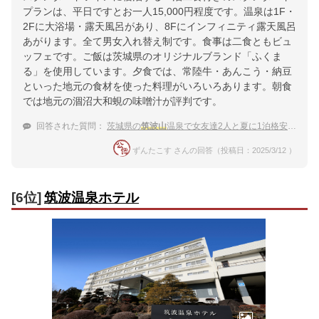
プランは、平日ですとお一人15,000円程度です。温泉は1F・
2Fに大浴場・露天風呂があり、8Fにインフィニティ露天風呂
あがります。全て男女入れ替え制です。食事は二食ともビュ
ッフェです。ご飯は茨城県のオリジナルブランド「ふくま
る」を使用しています。夕食では、常陸牛・あんこう・納豆
といった地元の食材を使った料理がいろいろあります。朝食
では地元の涸沼大和蜆の味噌汁が評判です。
回答された質問：
茨城県の
筑波山
温泉で女友達2人と夏に1泊格安旅行がしたい！
ずんたこす さんの回答（投稿日：2025/3/12 ）
[6位]
筑波温泉ホテル