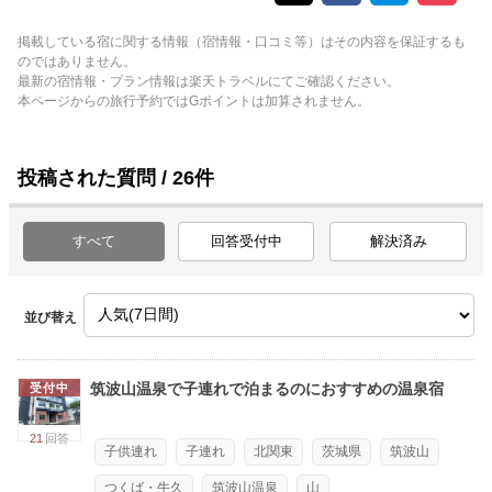
掲載している宿に関する情報（宿情報・口コミ等）はその内容を保証するも
のではありません。
最新の宿情報・プラン情報は楽天トラベルにてご確認ください。
本ページからの旅行予約ではGポイントは加算されません。
投稿された質問 / 26件
すべて
回答受付中
解決済み
並び替え
筑波山温泉で子連れで泊まるのにおすすめの温泉宿
受付中
21
回答
子供連れ
子連れ
北関東
茨城県
筑波山
つくば・牛久
筑波山温泉
山