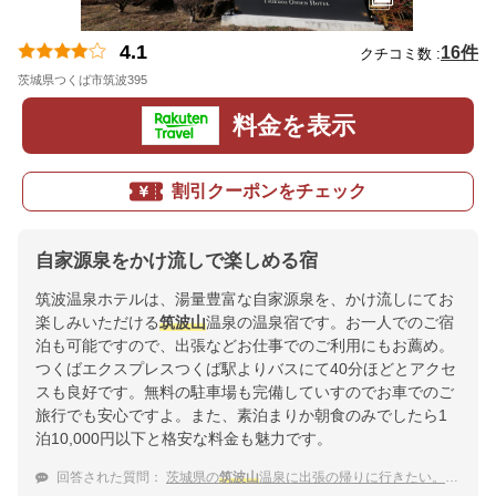
4.1
16件
クチコミ数 :
茨城県つくば市筑波395
地図
料金を表示
割引クーポンをチェック
自家源泉をかけ流しで楽しめる宿
筑波温泉ホテルは、湯量豊富な自家源泉を、かけ流しにてお
楽しみいただける
筑波山
温泉の温泉宿です。お一人でのご宿
泊も可能ですので、出張などお仕事でのご利用にもお薦め。
つくばエクスプレスつくば駅よりバスにて40分ほどとアクセ
スも良好です。無料の駐車場も完備していすのでお車でのご
旅行でも安心ですよ。また、素泊まりか朝食のみでしたら1
泊10,000円以下と格安な料金も魅力です。
回答された質問：
茨城県の
筑波山
温泉に出張の帰りに行きたい。おすすめを教えて下さい。