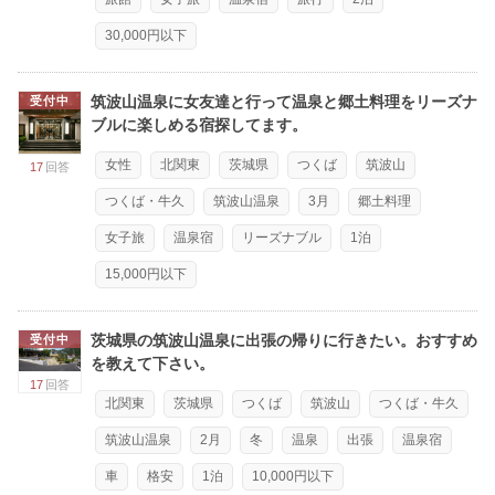
30,000円以下
筑波山温泉に女友達と行って温泉と郷土料理をリーズナ
受付中
ブルに楽しめる宿探してます。
女性
北関東
茨城県
つくば
筑波山
17
回答
つくば・牛久
筑波山温泉
3月
郷土料理
女子旅
温泉宿
リーズナブル
1泊
15,000円以下
茨城県の筑波山温泉に出張の帰りに行きたい。おすすめ
受付中
を教えて下さい。
17
回答
北関東
茨城県
つくば
筑波山
つくば・牛久
筑波山温泉
2月
冬
温泉
出張
温泉宿
車
格安
1泊
10,000円以下