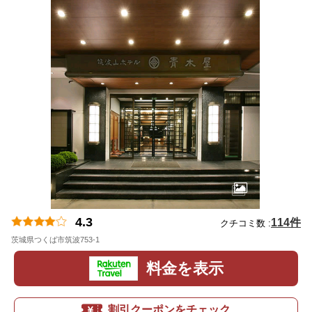
4.3
114件
クチコミ数 :
茨城県つくば市筑波753-1
地図
料金を表示
割引クーポンをチェック