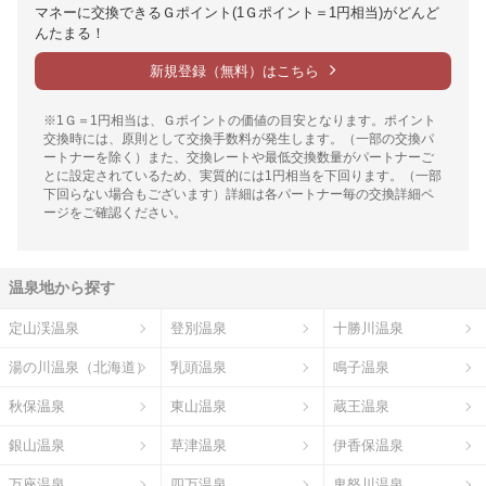
マネーに交換できるＧポイント(1Ｇポイント＝1円相当)がどんど
んたまる！
新規登録（無料）はこちら
※1Ｇ＝1円相当は、Ｇポイントの価値の目安となります。ポイント
交換時には、原則として交換手数料が発生します。（一部の交換パ
ートナーを除く）また、交換レートや最低交換数量がパートナーご
とに設定されているため、実質的には1円相当を下回ります。（一部
下回らない場合もございます）詳細は各パートナー毎の交換詳細ペ
ージをご確認ください。
温泉地から探す
定山渓温泉
登別温泉
十勝川温泉
湯の川温泉（北海道）
乳頭温泉
鳴子温泉
秋保温泉
東山温泉
蔵王温泉
銀山温泉
草津温泉
伊香保温泉
万座温泉
四万温泉
鬼怒川温泉