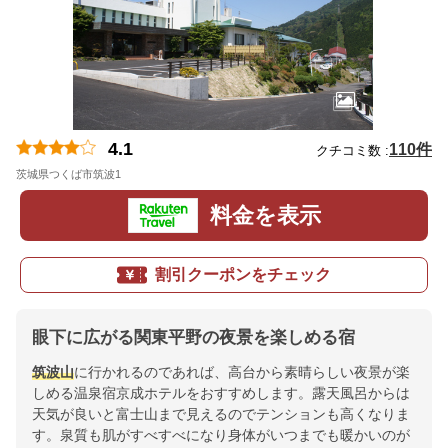
4.1
110件
クチコミ数 :
茨城県つくば市筑波1
地図
料金を表示
割引クーポンをチェック
眼下に広がる関東平野の夜景を楽しめる宿
筑波山
に行かれるのであれば、高台から素晴らしい夜景が楽
しめる温泉宿京成ホテルをおすすめします。露天風呂からは
天気が良いと富士山まで見えるのでテンションも高くなりま
す。泉質も肌がすべすべになり身体がいつまでも暖かいのが