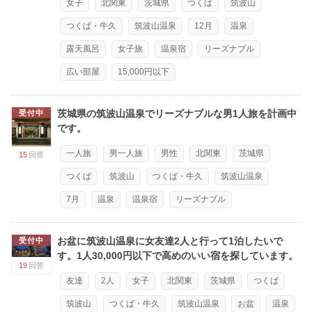
女子
北関東
茨城県
つくば
筑波山
つくば・牛久
筑波山温泉
12月
温泉
露天風呂
女子旅
温泉宿
リーズナブル
広い部屋
15,000円以下
茨城県の筑波山温泉でリーズナブルな男1人旅を計画中
受付中
です。
一人旅
男一人旅
男性
北関東
茨城県
15
回答
つくば
筑波山
つくば・牛久
筑波山温泉
7月
温泉
温泉宿
リーズナブル
お盆に筑波山温泉に女友達2人と行って1泊したいで
受付中
す。1人30,000円以下で高めのいい宿を探しています。
19
回答
友達
2人
女子
北関東
茨城県
つくば
筑波山
つくば・牛久
筑波山温泉
お盆
温泉