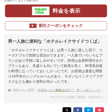
茨城県つくば市下岩崎708-1
地図
料金を表示
割引クーポンをチェック
男一人旅に便利な「ホテルレイクサイドつくば」
「ホテルレイクサイドつくば」は男一人旅に適した宿で、リ
ーズナブルで気軽な宿泊ができます。一人旅でいろいろなプ
ランがあり手軽に楽しみやすいです。料理は会席料理付きの
プランもあり、舟盛りも付いていて鮮度が良く、料理長自慢
の料理になっていておいしかったです。お部屋は適度な間取
り19平米のシングルルームがあり、モダンなインテリアでデ
スクなども備わり便利が良かったです。
回答された質問：
茨城県にある
筑波山
温泉で、男一人旅にいっても楽しめるところありますか？
ヤギヌマ さんの回答（投稿日：2022/2/11 ）