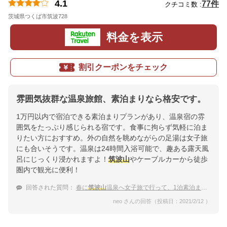
4.1
77件
クチコミ数 :
茨城県つくば市筑波728
地図
料金を表示
割引クーポンをチェック
雰囲気抜群な温泉旅館、素泊まりなら格安です。
1万円以内で宿泊できる素泊まりプランがあり、温泉宿の雰
囲気をたっぷり感じられる宿です。食事に拘らず気軽に泊ま
りたい方におすすめ。外の自然を眺めながらの足湯は女子旅
にも合いそうです。温泉は24時間入浴可能で、趣ある露天風
呂にじっくり浸かれますよ！
筑波山
やケーブルカーから徒歩
圏内で観光に便利！
回答された質問：
春に
筑波山
温泉へ女子旅で行って、1泊素泊まりできるプランが知りたい！
neo さんの回答（投稿日：2021/2/12 ）