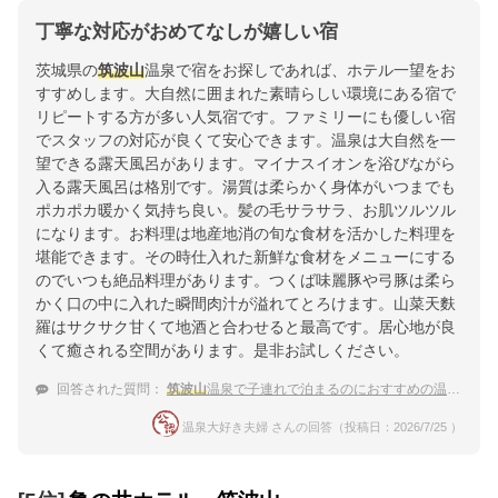
丁寧な対応がおめてなしが嬉しい宿
茨城県の
筑波山
温泉で宿をお探しであれば、ホテル一望をお
すすめします。大自然に囲まれた素晴らしい環境にある宿で
リピートする方が多い人気宿です。ファミリーにも優しい宿
でスタッフの対応が良くて安心できます。温泉は大自然を一
望できる露天風呂があります。マイナスイオンを浴びながら
入る露天風呂は格別です。湯質は柔らかく身体がいつまでも
ポカポカ暖かく気持ち良い。髪の毛サラサラ、お肌ツルツル
になります。お料理は地産地消の旬な食材を活かした料理を
堪能できます。その時仕入れた新鮮な食材をメニューにする
のでいつも絶品料理があります。つくば味麗豚や弓豚は柔ら
かく口の中に入れた瞬間肉汁が溢れてとろけます。山菜天麩
羅はサクサク甘くて地酒と合わせると最高です。居心地が良
くて癒される空間があります。是非お試しください。
回答された質問：
筑波山
温泉で子連れで泊まるのにおすすめの温泉宿
温泉大好き夫婦 さんの回答（投稿日：2026/7/25 ）