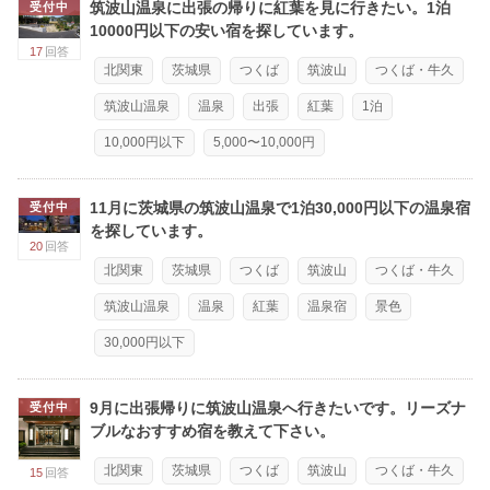
筑波山温泉に出張の帰りに紅葉を見に行きたい。1泊
受付中
10000円以下の安い宿を探しています。
17
回答
北関東
茨城県
つくば
筑波山
つくば・牛久
筑波山温泉
温泉
出張
紅葉
1泊
10,000円以下
5,000〜10,000円
11月に茨城県の筑波山温泉で1泊30,000円以下の温泉宿
受付中
を探しています。
20
回答
北関東
茨城県
つくば
筑波山
つくば・牛久
筑波山温泉
温泉
紅葉
温泉宿
景色
30,000円以下
9月に出張帰りに筑波山温泉へ行きたいです。リーズナ
受付中
ブルなおすすめ宿を教えて下さい。
北関東
茨城県
つくば
筑波山
つくば・牛久
15
回答