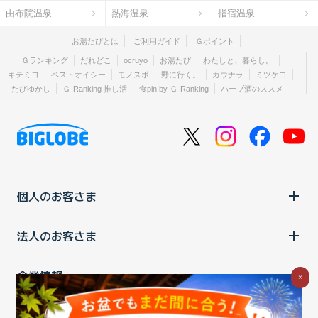
由布院温泉
熱海温泉
指宿温泉
お湯たびとは
ご利用ガイド
Ｇポイント
Ｇランキング
だれどこ
ocruyo
お湯たび
わたしと、暮らし。
キテミヨ
ベストオイシー
モノスポ
野に行く。
カウナラ
ミツケヨ
たびゆかし
Ｇ-Ranking 推し活
食pin by Ｇ-Ranking
ハーブ酒のススメ
個人のお客さま
法人のお客さま
企業情報
×
ご利用中の方