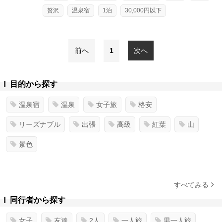
贅沢
温泉宿
1泊
30,000円以下
前へ
1
次へ
目的から探す
温泉宿
温泉
女子旅
格安
リーズナブル
出張
高級
紅葉
山
景色
すべてみる
同行者から探す
女子
友達
2人
一人旅
男一人旅