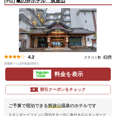
[5位]
亀の井ホテル 筑波山
4.2
43件
クチコミ数 :
茨城県つくば市筑波1050-1
地図
料金を表示
割引クーポンをチェック
ご予算で宿泊できる
筑波山
温泉のホテルです
スタンダードツインに宿泊する一泊二食付きのスタンダード