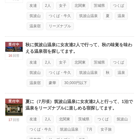
友達
2人
女子
北関東
茨城県
つくば
筑波山
つくば・牛久
筑波山温泉
夏
温泉
温泉宿
リーズナブル
秋に筑波山温泉に女友達2人で行って、秋の味覚を味わ
受付中
える温泉宿を探してます。
16
回答
友達
2人
女子
北関東
茨城県
つくば
筑波山
つくば・牛久
筑波山温泉
秋
温泉
温泉宿
豪華
30,000円以下
夏に（7月頃）筑波山温泉に女友達2人と行って、1泊で
受付中
温泉をリーズナブルに楽しめる宿探してます。
友達
2人
北関東
茨城県
つくば
筑波山
17
回答
つくば・牛久
筑波山温泉
7月
女子旅