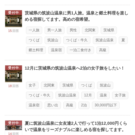
茨城県の筑波山温泉に男1人旅。温泉と郷土料理を楽し
受付中
める宿探してます。高めの宿希望。
一人旅
男一人旅
男性
北関東
茨城県
15
回答
つくば
筑波山
つくば・牛久
筑波山温泉
夏
郷土料理
温泉宿
一泊二食付き
高級
12月に茨城県の筑波山温泉へ2泊の女子旅をしたい！
受付中
女子
北関東
茨城県
つくば
筑波山
18
回答
つくば・牛久
筑波山温泉
12月
温泉
女子旅
温泉宿
思い出
高級
2泊
30,000円以下
夏に筑波山温泉に女友達2人で行って1泊12,000円くら
受付中
いで温泉をリーズナブルに楽しめる宿を探してます。
14
回答