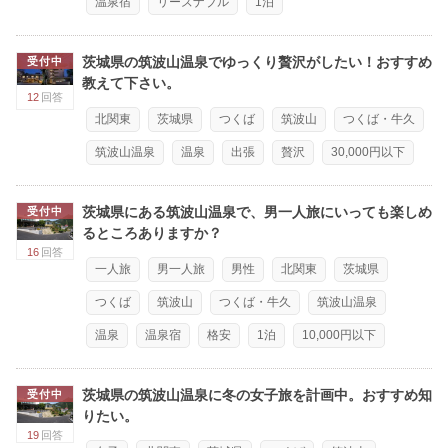
温泉宿
リーズナブル
1泊
茨城県の筑波山温泉でゆっくり贅沢がしたい！おすすめ
受付中
教えて下さい。
12
回答
北関東
茨城県
つくば
筑波山
つくば・牛久
筑波山温泉
温泉
出張
贅沢
30,000円以下
茨城県にある筑波山温泉で、男一人旅にいっても楽しめ
受付中
るところありますか？
16
回答
一人旅
男一人旅
男性
北関東
茨城県
つくば
筑波山
つくば・牛久
筑波山温泉
温泉
温泉宿
格安
1泊
10,000円以下
茨城県の筑波山温泉に冬の女子旅を計画中。おすすめ知
受付中
りたい。
19
回答