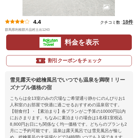
4.4
18件
クチコミ数 :
群馬県利根郡片品村土出1243
地図
料金を表示
割引クーポンをチェック
雪見露天や総檜風呂でいつでも温泉を満喫！リー
ズナブル価格の宿
こちらは全13室のみの穴場なご希望通り静かにのんびりお1
人和室のお部屋で快適に過ごせるおすすめの温泉宿です。
【朝食付】・【素泊まり】各プランがご予算の10000円以内
におさまります。ちなみに素泊まりの場合は1名様1室税込
8,800円お日にち関係なく均一価格です。どちらのプランも2
月にご予約可能です。温泉は露天風呂では雪見風呂が愉し
め、総檜風呂の大浴場などで24時間いつでも入浴できます。