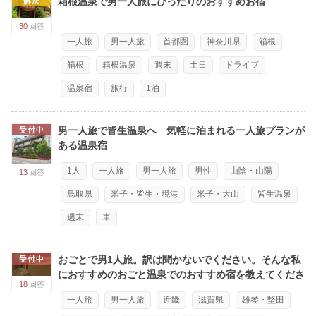
箱根温泉で男一人旅にぴったりのおすすめお宿
解決
30
回答
一人旅
男一人旅
首都圏
神奈川県
箱根
箱根
箱根温泉
週末
土日
ドライブ
温泉宿
旅行
1泊
男一人旅で皆生温泉へ 気軽に泊まれる一人旅プランが
受付中
ある温泉宿
1人
一人旅
男一人旅
男性
山陰・山陽
13
回答
鳥取県
米子・皆生・境港
米子・大山
皆生温泉
週末
車
おごとで男1人旅。訳は聞かないでください。そんな私
受付中
におすすめのおごと温泉でのおすすめ宿を教えてくださ
18
回答
い。
一人旅
男一人旅
近畿
滋賀県
雄琴・堅田