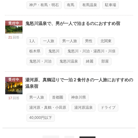
神戸・有馬・明石
有馬
有馬温泉
駐車場
鬼怒川温泉で、男が一人で泊まるのにおすすめ宿
受付中
21
回答
1人
一人旅
男一人旅
男性
北関東
栃木県
鬼怒川
鬼怒川・川治・湯西川・川俣
鬼怒川・川治
鬼怒川温泉
綺麗
部屋
湯河原、真鶴辺りで一泊２食付きの一人旅におすすめの
受付中
温泉宿
男一人旅
首都圏
神奈川県
17
回答
湯河原・真鶴・小田原
湯河原温泉
ドライブ
40,000円以下