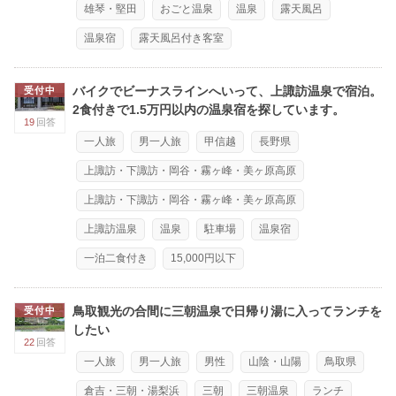
雄琴・堅田
おごと温泉
温泉
露天風呂
温泉宿
露天風呂付き客室
バイクでビーナスラインへいって、上諏訪温泉で宿泊。
受付中
2食付きで1.5万円以内の温泉宿を探しています。
19
回答
一人旅
男一人旅
甲信越
長野県
上諏訪・下諏訪・岡谷・霧ヶ峰・美ヶ原高原
上諏訪・下諏訪・岡谷・霧ヶ峰・美ヶ原高原
上諏訪温泉
温泉
駐車場
温泉宿
一泊二食付き
15,000円以下
鳥取観光の合間に三朝温泉で日帰り湯に入ってランチを
受付中
したい
22
回答
一人旅
男一人旅
男性
山陰・山陽
鳥取県
倉吉・三朝・湯梨浜
三朝
三朝温泉
ランチ