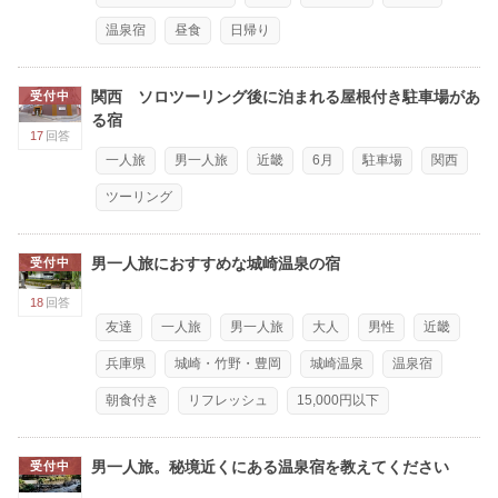
温泉宿
昼食
日帰り
関西 ソロツーリング後に泊まれる屋根付き駐車場があ
受付中
る宿
17
回答
一人旅
男一人旅
近畿
6月
駐車場
関西
ツーリング
男一人旅におすすめな城崎温泉の宿
受付中
18
回答
友達
一人旅
男一人旅
大人
男性
近畿
兵庫県
城崎・竹野・豊岡
城崎温泉
温泉宿
朝食付き
リフレッシュ
15,000円以下
男一人旅。秘境近くにある温泉宿を教えてください
受付中