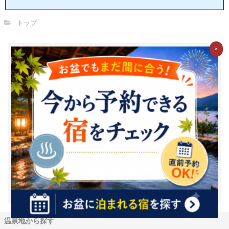
トップ
×
お湯たびで質問してみませんか？
お湯たびは、みんなが選んだホテルを検索できるホテル予約サイ
トです。質問/回答機能で相互アドバイスをすれば、マイル・電子
マネーに交換できるＧポイント(1Ｇポイント＝1円相当)がどんど
んたまる！
新規登録（無料）はこちら
※1Ｇ＝1円相当は、Ｇポイントの価値の目安となります。ポイント
交換時には、原則として交換手数料が発生します。（一部の交換パ
ートナーを除く）また、交換レートや最低交換数量がパートナーご
とに設定されているため、実質的には1円相当を下回ります。（一部
下回らない場合もございます）詳細は各パートナー毎の交換詳細ペ
ージをご確認ください。
温泉地から探す