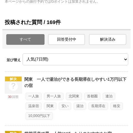
本ページからの旅行予約ではGポイントは加算されません。
投稿された質問 / 169件
すべて
回答受付中
解決済み
並び替え
関東 一人で湯治ができる長期滞在しやすい1万円以下
解決
の宿
一人旅
男一人旅
北関東
首都圏
連泊
30
回答
温泉宿
関東
安い
湯治
長期滞在
格安
10,000円以下