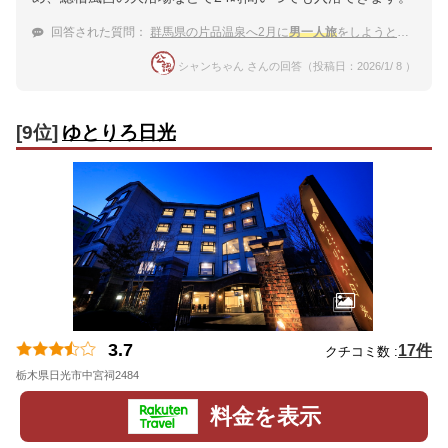
回答された質問：
群馬県の片品温泉へ2月に
男一人旅
をしようと思ってます。いいところ教えて欲しいです。
シャンちゃん さんの回答（投稿日：2026/1/ 8 ）
[9位]
ゆとりろ日光
3.7
17件
クチコミ数 :
栃木県日光市中宮祠2484
地図
料金を表示