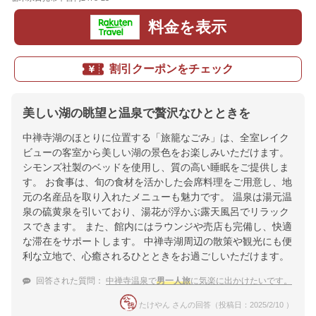
料金を表示
割引クーポンをチェック
美しい湖の眺望と温泉で贅沢なひとときを
中禅寺湖のほとりに位置する「旅籠なごみ」は、全室レイク
ビューの客室から美しい湖の景色をお楽しみいただけます。
シモンズ社製のベッドを使用し、質の高い睡眠をご提供しま
す。 お食事は、旬の食材を活かした会席料理をご用意し、地
元の名産品を取り入れたメニューも魅力です。 温泉は湯元温
泉の硫黄泉を引いており、湯花が浮かぶ露天風呂でリラック
スできます。 また、館内にはラウンジや売店も完備し、快適
な滞在をサポートします。 中禅寺湖周辺の散策や観光にも便
利な立地で、心癒されるひとときをお過ごしいただけます。
回答された質問：
中禅寺温泉で
男一人旅
に気楽に出かけたいです。
たけやん さんの回答（投稿日：2025/2/10 ）