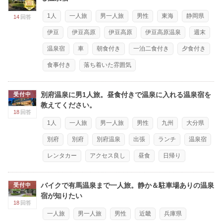
1人
一人旅
男一人旅
男性
東海
静岡県
14
回答
伊豆
伊豆高原
伊豆高原
伊豆高原温泉
週末
温泉宿
車
朝食付き
一泊二食付き
夕食付き
食事付き
落ち着いた雰囲気
別府温泉に男1人旅。昼食付きで温泉に入れる温泉宿を
受付中
教えてください。
18
回答
1人
一人旅
男一人旅
男性
九州
大分県
別府
別府
別府温泉
出張
ランチ
温泉宿
レンタカー
アクセス良し
昼食
日帰り
バイクで有馬温泉まで一人旅。静か＆駐車場ありの温泉
受付中
宿が知りたい
18
回答
一人旅
男一人旅
男性
近畿
兵庫県