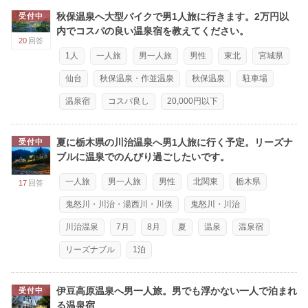
秋保温泉へ大型バイクで男1人旅に行きます。2万円以
受付中
内でコスパの良い温泉宿を教えてください。
20
回答
1人
一人旅
男一人旅
男性
東北
宮城県
仙台
秋保温泉・作並温泉
秋保温泉
駐車場
温泉宿
コスパ良し
20,000円以下
夏に栃木県の川治温泉へ男1人旅に行く予定。リーズナ
受付中
ブルに温泉でのんびり過ごしたいです。
一人旅
男一人旅
男性
北関東
栃木県
17
回答
鬼怒川・川治・湯西川・川俣
鬼怒川・川治
川治温泉
7月
8月
夏
温泉
温泉宿
リーズナブル
1泊
伊豆高原温泉へ男一人旅。男でも浮かない一人で泊まれ
受付中
る温泉宿