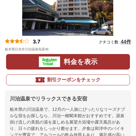
3.7
44件
クチコミ数 :
栃木県日光市川治温泉高原46
地図
料金を表示
割引クーポンをチェック
川治温泉でリラックスできる安宿
栃木県の川治温泉で、12月の一人旅にぴったりなリーズナブ
ルな宿をお探しなら、川治一柳閣本館がおすすめです。源泉
掛け流しの美肌の湯を楽しめる展望大浴場や露天風呂があ
り、日々の疲れをしっかり癒せます。夕食は和洋中のバイキ
ングが豊富で、アルコールの飲み放題もあり、満足感が高い