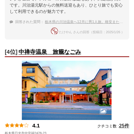
です。川治湯元駅からの無料送迎もあり、ひとり旅でも安心
して利用できるのが魅力です。
回答された質問：
栃木県の川治温泉へ12月に男1人旅。格安または少々安いおすすめの温泉宿をお願いします。
たけやん さんの回答（投稿日：2025/1/26 ）
[4位]
中禅寺温泉 旅籠なごみ
4.1
25件
クチコミ数 :
栃木県日光市中宮祠2478-23
地図