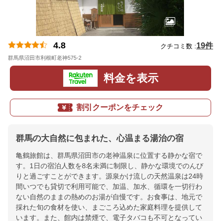
4.8
19件
クチコミ数 :
群馬県沼田市利根町老神575-2
地図
料金を表示
割引クーポンをチェック
群馬の大自然に包まれた、心温まる湯治の宿
亀鶴旅館は、群馬県沼田市の老神温泉に位置する静かな宿で
す。1日の宿泊人数を8名未満に制限し、静かな環境でのんび
りと過ごすことができます。源泉かけ流しの天然温泉は24時
間いつでも貸切で利用可能で、加温、加水、循環を一切行わ
ない自然のままの熱めのお湯が自慢です。お食事は、地元で
採れた旬の食材を使い、まごころ込めた家庭料理を提供して
います。また、館内は禁煙で、電子タバコも不可となってい