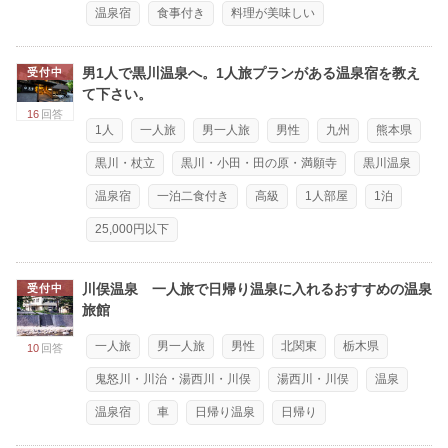
温泉宿
食事付き
料理が美味しい
男1人で黒川温泉へ。1人旅プランがある温泉宿を教え
受付中
て下さい。
16
回答
1人
一人旅
男一人旅
男性
九州
熊本県
黒川・杖立
黒川・小田・田の原・満願寺
黒川温泉
温泉宿
一泊二食付き
高級
1人部屋
1泊
25,000円以下
川俣温泉 一人旅で日帰り温泉に入れるおすすめの温泉
受付中
旅館
一人旅
男一人旅
男性
北関東
栃木県
10
回答
鬼怒川・川治・湯西川・川俣
湯西川・川俣
温泉
温泉宿
車
日帰り温泉
日帰り