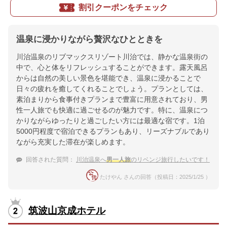
割引クーポンをチェック
温泉に浸かりながら贅沢なひとときを
川治温泉のリブマックスリゾート川治では、静かな温泉街の
中で、心と体をリフレッシュすることができます。露天風呂
からは自然の美しい景色を堪能でき、温泉に浸かることで
日々の疲れを癒してくれることでしょう。プランとしては、
素泊まりから食事付きプランまで豊富に用意されており、男
性一人旅でも快適に過ごせるのが魅力です。特に、温泉につ
かりながらゆったりと過ごしたい方には最適な宿です。1泊
5000円程度で宿泊できるプランもあり、リーズナブルであり
ながら充実した滞在が楽しめます。
回答された質問：
川治温泉へ
男一人旅
のリベンジ旅行したいです！
たけやん さんの回答（投稿日：2025/1/25 ）
筑波山京成ホテル