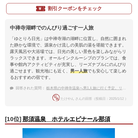
割引クーポンをチェック
中禅寺湖畔でのんびり過ごす一人旅
「ゆとりろ日光」は中禅寺湖の湖畔に位置し、自然に囲まれ
た静かな環境で、源泉かけ流しの美肌の湯を堪能できます。
露天風呂や大浴場では、日光の美しい景色を楽しみながらリ
ラックスできます。オールインクルーシブのプランでは、食
事や館内アクティビティが充実し、リーズナブルにのんびり
過ごせます。観光地にも近く、
男一人旅
でも安心して楽しめ
るおすすめの宿です。
回答された質問：
栃木県の中禅寺温泉へ男1人旅に行く予定。リーズナブルにのんびり過ごしたいです。おすすめ知りたい。
たけやん さんの回答（投稿日：2025/1/12 ）
[10位]
那須温泉 ホテルエピナール那須