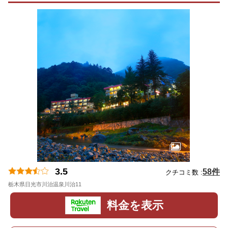
3.5
58件
クチコミ数 :
栃木県日光市川治温泉川治11
地図
料金を表示