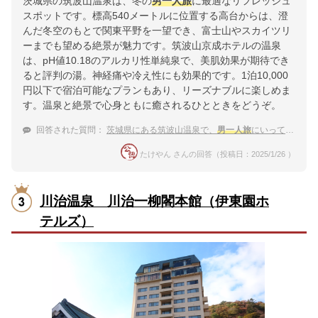
茨城県の筑波山温泉は、冬の
男一人旅
に最適なリフレッシュ
スポットです。標高540メートルに位置する高台からは、澄
んだ冬空のもとで関東平野を一望でき、富士山やスカイツリ
ーまでも望める絶景が魅力です。筑波山京成ホテルの温泉
は、pH値10.18のアルカリ性単純泉で、美肌効果が期待でき
ると評判の湯。神経痛や冷え性にも効果的です。1泊10,000
円以下で宿泊可能なプランもあり、リーズナブルに楽しめま
す。温泉と絶景で心身ともに癒されるひとときをどうぞ。
回答された質問：
茨城県にある筑波山温泉で、
男一人旅
にいっても楽しめるところありますか？
たけやん さんの回答（投稿日：2025/1/26 ）
川治温泉 川治一柳閣本館（伊東園ホ
テルズ）