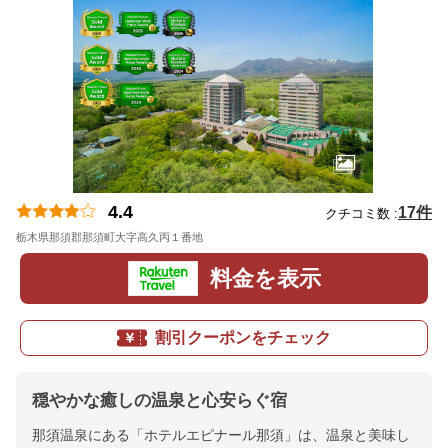
4.4
17件
クチコミ数 :
栃木県那須郡那須町大字高久丙１番地
地図
料金を表示
割引クーポンをチェック
穏やかな癒しの温泉と心安らぐ宿
那須温泉にある「ホテルエピナール那須」は、温泉と美味し