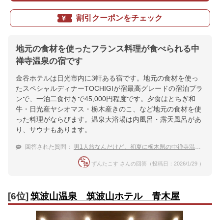
割引クーポンをチェック
地元の食材を使ったフランス料理が食べられる中
禅寺温泉の宿です
金谷ホテルは日光市内に3軒ある宿です。地元の食材を使っ
たスペシャルディナーTOCHIGIが宿最高グレードの宿泊プラ
ンで、一泊二食付きで45,000円程度です。夕食はとちぎ和
牛・日光産ヤシオマス・栃木産きのこ、など地元の食材を使
った料理がならびます。温泉大浴場は内風呂・露天風呂があ
り、サウナもあります。
回答された質問：
男1人旅なんだけど、初夏に栃木県の中禅寺温泉で高い高級な宿に泊まりたい。おすすめをよろしく！
ずんたこす さんの回答（投稿日：2026/1/29 ）
[6位]
筑波山温泉 筑波山ホテル 青木屋