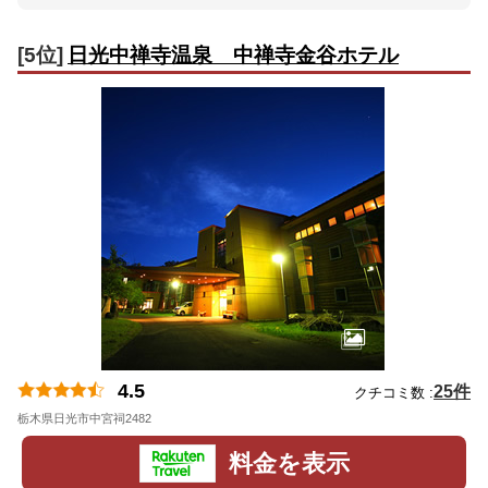
[5位]
日光中禅寺温泉 中禅寺金谷ホテル
4.5
25件
クチコミ数 :
栃木県日光市中宮祠2482
地図
料金を表示