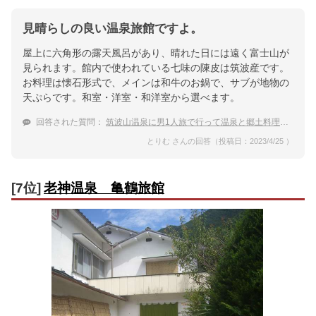
見晴らしの良い温泉旅館ですよ。
屋上に六角形の露天風呂があり、晴れた日には遠く富士山が
見られます。館内で使われている七味の陳皮は筑波産です。
お料理は懐石形式で、メインは和牛のお鍋で、サブが地物の
天ぷらです。和室・洋室・和洋室から選べます。
回答された質問：
筑波山温泉に男1人旅で行って温泉と郷土料理を格安に楽しめる宿を探してます。
とりむ さんの回答（投稿日：2023/4/25 ）
[7位]
老神温泉 亀鶴旅館