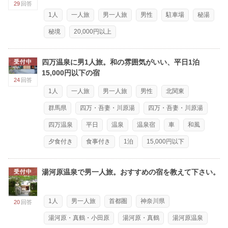
29
回答
1人
一人旅
男一人旅
男性
駐車場
秘湯
秘境
20,000円以上
四万温泉に男1人旅。和の雰囲気がいい、平日1泊
受付中
15,000円以下の宿
24
回答
1人
一人旅
男一人旅
男性
北関東
群馬県
四万・吾妻・川原湯
四万・吾妻・川原湯
四万温泉
平日
温泉
温泉宿
車
和風
夕食付き
食事付き
1泊
15,000円以下
湯河原温泉で男一人旅。おすすめの宿を教えて下さい。
受付中
1人
男一人旅
首都圏
神奈川県
20
回答
湯河原・真鶴・小田原
湯河原・真鶴
湯河原温泉