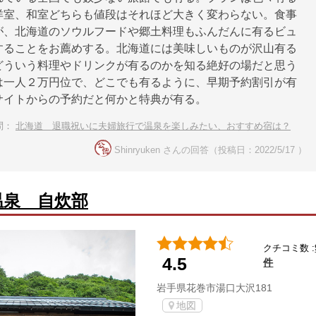
洋室、和室どちらも値段はそれほど大きく変わらない。食事
が、北海道のソウルフードや郷土料理もふんだんに有るビュ
することをお薦めする。北海道には美味しいものが沢山有る
どういう料理やドリンクが有るのかを知る絶好の場だと思う
は一人２万円位で、どこでも有るように、早期予約割引が有
サイトからの予約だと何かと特典が有る。
問：
北海道 退職祝いに夫婦旅行で温泉を楽しみたい、おすすめ宿は？
Shinryuken さんの回答（投稿日：2022/5/17 ）
温泉 自炊部
クチコミ数 :
4.5
件
岩手県花巻市湯口大沢181
地図