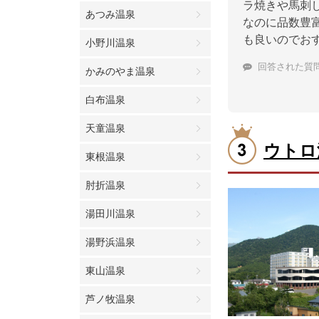
ラ焼きや馬刺
あつみ温泉
なのに品数豊
も良いのでお
小野川温泉
回答された質
かみのやま温泉
白布温泉
天童温泉
ウトロ
東根温泉
肘折温泉
湯田川温泉
湯野浜温泉
東山温泉
芦ノ牧温泉