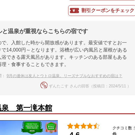
割引クーポンをチェック
ルと温泉が重視ならこちらの宿です
ので、入館した時から開放感があります。最安値ですとお一
で14,000円～となります。浴槽が広い内風呂と屋根がある
入浴できる露天風呂があります。キッチンのある部屋もある
料理・食事することもできます。
問：
9月の連休は友人とウトロ温泉。リーズナブルなおすすめの宿は？
ずんたこす さんの回答（投稿日：2024/5/11 ）
温泉 第一滝本館
クチコミ数 :
4.6
件