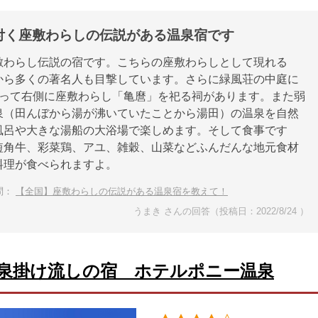
付く座敷わらしの伝説がある温泉宿です
敷わらし伝説の宿です。こちらの座敷わらしとして現れる
から多くの著名人も目撃しています。さらに緑風荘の中庭に
向って右側に座敷わらし「亀麿」を祀る祠があります。また弱
泉（田んぼから湯が沸いていたことから湯田）の温泉を自然
風呂や大きな湯船の大浴場で楽しめます。そして食事です
短角牛、彩菜鶏、アユ、雑穀、山菜などふんだんな地元食材
料理が食べられますよ。
問：
【全国】座敷わらしの伝説がある温泉宿を教えて！
うまき さんの回答（投稿日：2022/8/24 ）
泉掛け流しの宿 ホテルポニー温泉