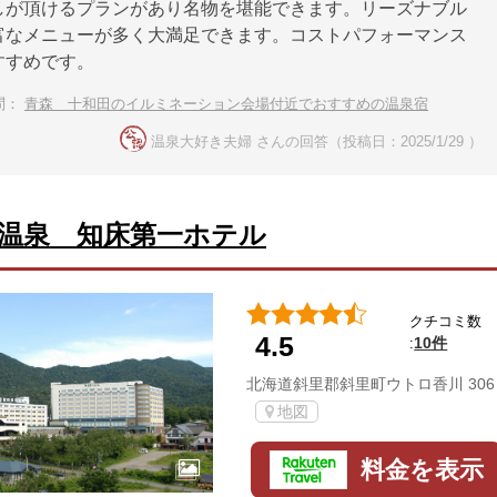
しが頂けるプランがあり名物を堪能できます。リーズナブル
富なメニューが多く大満足できます。コストパフォーマンス
すすめです。
問：
青森 十和田のイルミネーション会場付近でおすすめの温泉宿
温泉大好き夫婦 さんの回答（投稿日：2025/1/29 ）
温泉 知床第一ホテル
クチコミ数
4.5
10件
:
北海道斜里郡斜里町ウトロ香川 306
地図
料金を表示