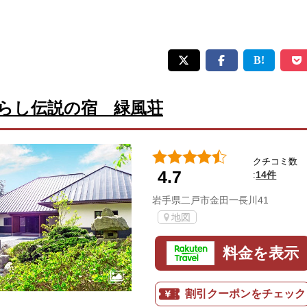
らし伝説の宿 緑風荘
クチコミ数
4.7
14件
:
岩手県二戸市金田一長川41
地図
料金を表示
割引クーポンをチェック