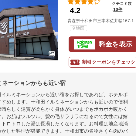
クチコミ数
4.2
10件
:
青森県十和田市三本木佐井幅167-1
地図
料金を表示
割引クーポンをチェック
ミネーションからも近い宿
田イルミネーションから近い宿をお探しであれば、ホテルポ
すすめします。十和田イルミネーションからも近いので便利
素晴らしく湯質が柔らかく身体がいつまでもポカポカ暖かく
す。お肌はツルツル、髪の毛サラサラになるので女性には嬉
。トロトロした湯は長湯したくなります。お料理は地産地消
活かした料理が堪能できます。十和田市の名物さくら肉のバ