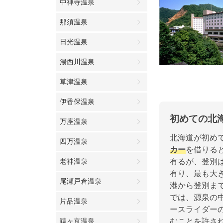
中禅寺温泉
那須温泉
日光温泉
湯西川温泉
草津温泉
伊香保温泉
初めての北
万座温泉
北海道が初め
四万温泉
カー
を借りる
老神温泉
有るが、登別
有り、最も大
尾瀬戸倉温泉
港から登別ま
では、源泉の
片品温泉
ースライダー
猿ヶ京温泉
むことを許さ