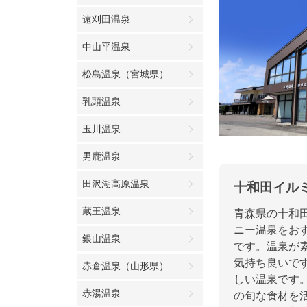
遠刈田温泉
中山平温泉
松島温泉（宮城県）
乳頭温泉
玉川温泉
男鹿温泉
田沢湖高原温泉
十和田イル
蔵王温泉
青森県の十和
ニー温泉をお
銀山温泉
です。温泉が
気持ち良いで
赤倉温泉（山形県）
しい温泉です
赤湯温泉
の旬な食材を