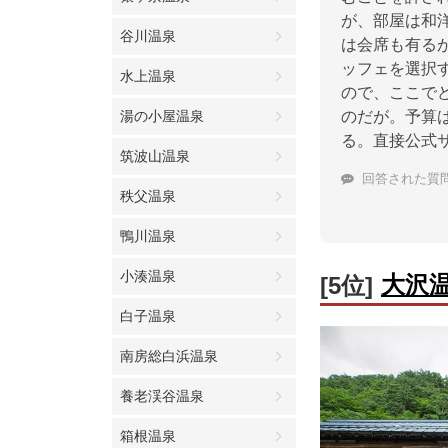
が、部屋は和
谷川温泉
は会席も有る
ッフェを選択
水上温泉
ので、ここで
湯の小屋温泉
のだが。予算
る。直接公式
筑波山温泉
回答された質
秩父温泉
鴨川温泉
小湊温泉
大沢
[5位]
白子温泉
南房総白浜温泉
養老渓谷温泉
箱根温泉