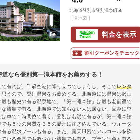
北海道登別市登別温泉町55
地図
料金を表示
割引クーポンをチェック
海道なら登別第一滝本館をお薦めする！
てで有れば、千歳空港に降り立つでしょうし、そこで
レンタ
と思うので、登別温泉をお薦めする。北海道には温泉は沢山
は最も歴史の有る温泉地で、「第一滝本館」は最も老舗宿で
きな旅館で有る。北海道では知らない人は居ない。因みに空
では車で１時間位で着く。登別は名湯で有るが、第一滝本館
中でも５つの泉質を３５の湯舟に注ぎ込んでいる。ウォータ
の有る温水プールも有る。また、露天風呂でアルコールを飲
れている全国でも数少ない旅館でも有る。プランは色々有る