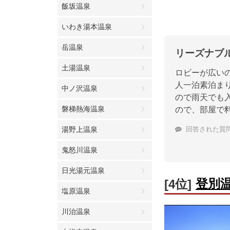
飯坂温泉
いわき湯本温泉
岳温泉
リーズナブ
土湯温泉
ロビーが広い
人一泊素泊まり
中ノ沢温泉
ので雨天でも
磐梯熱海温泉
ので、部屋で
湯野上温泉
回答された質
鬼怒川温泉
日光湯元温泉
登別
[4位]
塩原温泉
川治温泉