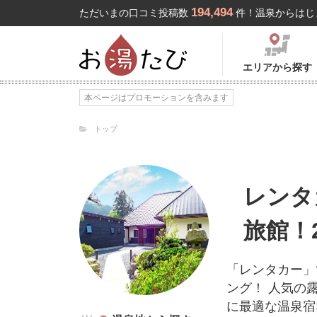
194,494
ただいまの口コミ投稿数
件！温泉からはじ
エリアから探す
本ページはプロモーションを含みます
トップ
レンタ
旅館！
「レンタカー」
ング！ 人気の
に最適な温泉宿