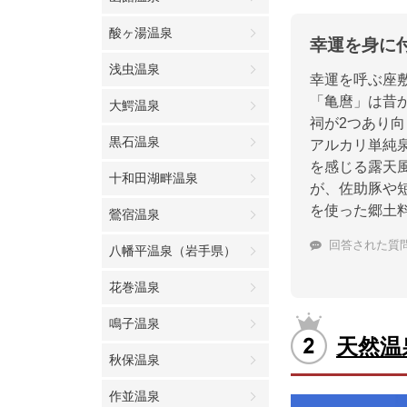
酸ヶ湯温泉
幸運を身に
浅虫温泉
幸運を呼ぶ座
「亀麿」は昔
大鰐温泉
祠が2つあり
黒石温泉
アルカリ単純
を感じる露天
十和田湖畔温泉
が、佐助豚や
を使った郷土
鶯宿温泉
回答された質
八幡平温泉（岩手県）
花巻温泉
鳴子温泉
天然温
秋保温泉
作並温泉