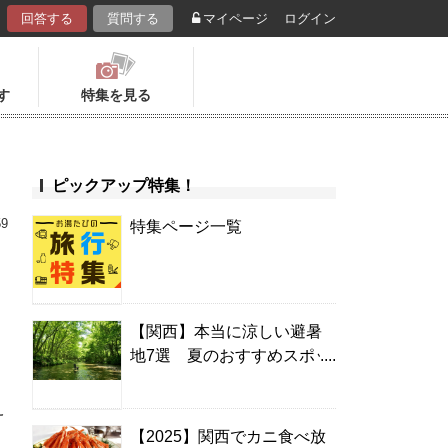
回答する
質問する
マイページ
ログイン
す
特集を見る
ピックアップ特集！
59
特集ページ一覧
【関西】本当に涼しい避暑
地7選 夏のおすすめスポッ
ト＆温泉宿
え
【2025】関西でカニ食べ放