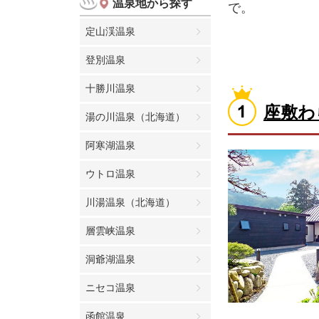
温泉地から探す
で。
定山渓温泉
登別温泉
十勝川温泉
座敷わ
湯の川温泉（北海道）
阿寒湖温泉
ウトロ温泉
川湯温泉（北海道）
層雲峡温泉
洞爺湖温泉
ニセコ温泉
函館温泉