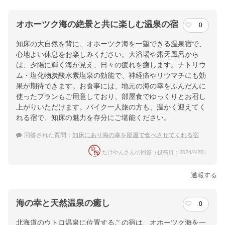
オホーツク海の絶景と共に楽しむ温泉の宿
0
知床の大自然を背に、オホーツク海を一望できる温泉宿で、
心地よい休息をお楽しみください。大浴場や露天風呂から
は、夕陽に輝く海が見え、日々の疲れを癒します。ナトリウ
ム・塩化物炭酸水素塩泉の効能で、神経痛やリウマチにも効
果が期待できます。お食事には、地元の海の幸をふんだんに
使ったプランもご用意しており、部屋食でゆっくりとお召し
上がりいただけます。バイク一人旅の方も、温かく迎えてく
れる宿で、知床の魅力を存分にご堪能ください。
回答された質問：
知床にあり海の幸を部屋で食べさせてくれる宿
たけやんさんの回答（投稿日：2024/4/20）
通報する
海の幸と天然温泉の癒し
0
北海道のウトロ温泉に位置するこの宿は、オホーツク海を一