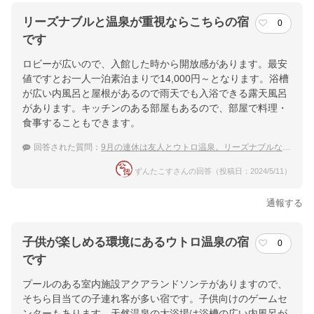
リーズナブルと温泉が重視ならこちらの宿
0
です
ロビーが広いので、入館した時から開放感があります。最安
値ですとお一人一泊素泊まりで14,000円～となります。浴槽
が広い内風呂と屋根があるので雨天でも入浴できる露天風呂
があります。キッチンのある部屋もあるので、部屋で料理・
食事することもできます。
回答された質問：
9月の連休は友人とウトロ温泉。リーズナブルなおすすめの宿は？
ずんたこすさんの回答（投稿日：2024/5/11）
通報する
子供が楽しめる環境にあるウトロ温泉の宿
0
です
プールのある室内施設アクアランドソンテがありますので、
そちら目当ての子連れ客が多い宿です。子供向けのゲームセ
ンターもあります。天然温泉の大浴場は浴槽の広い内風呂が