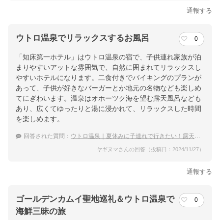
通報する
ウトロ温泉でリラックスするお風呂
0
「知床第一ホテル」はウトロ温泉の宿で、子供連れ家族が泊
まりやすいアットな雰囲気で、自然に囲まれてリラックスし
やすいホテルになります。二食付きでバイキングのプランが
あって、子供が好きなバーガーとか地元の名物なども楽しめ
てにぎわいます。温泉はオホーツク海を望む露天風呂なども
あり、広くてゆったりと湯に浸かれて、リラックスした時間
を楽しめます。
回答された質問：
ウトロ温泉｜夏休みに子連れで行きたい！露天風呂がある宿のおすすめは？
ヤギヌマさんの回答（投稿日：2024/11/27）
通報する
ゴールデンカムイ聖地巡礼＆ウトロ温泉で
0
海鮮三昧の旅