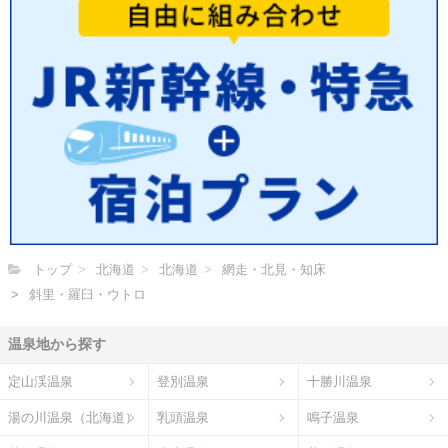
トップ
北海道
北海道
網走・北見・知床
斜里・羅臼・ウトロ
温泉地から探す
定山渓温泉
登別温泉
十勝川温泉
湯の川温泉（北海道）
乳頭温泉
鳴子温泉