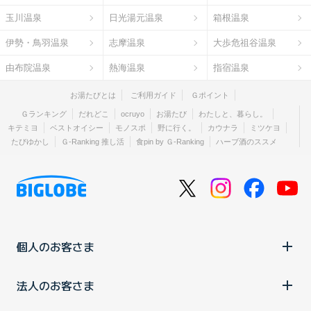
玉川温泉
日光湯元温泉
箱根温泉
伊勢・鳥羽温泉
志摩温泉
大歩危祖谷温泉
由布院温泉
熱海温泉
指宿温泉
お湯たびとは
ご利用ガイド
Ｇポイント
Ｇランキング
だれどこ
ocruyo
お湯たび
わたしと、暮らし。
キテミヨ
ベストオイシー
モノスポ
野に行く。
カウナラ
ミツケヨ
たびゆかし
Ｇ-Ranking 推し活
食pin by Ｇ-Ranking
ハーブ酒のススメ
個人のお客さま
法人のお客さま