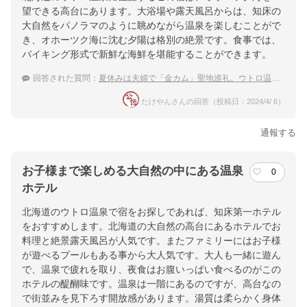
望できる高台にあります。大浴場や露天風呂からは、知床の
大自然をパノラマのように眺めながら温泉を楽しむことがで
き、オホーツク海に沈む夕陽は格別の絶景です。食事では、
バイキング形式で新鮮な海鮮を堪能することができます。
回答された質問：
夏休みは夫婦で「金カム」聖地巡礼。ウトロ温泉に寄って海の幸を満喫したい
たけやんさんの回答（投稿日：2024/4/ 6）
通報する
お子様まで楽しめる大自然の中にある温泉
0
ホテル
北海道のウトロ温泉で宿をお探しであれば、知床第一ホテル
をおすすめします。北海道の大自然の高台にあるホテルでお
料理と絶景露天風呂が人気です。またファミリーにはお子様
が遊べるプールもある事から大人気です。大人も一緒に遊ん
で、温泉で疲れを取り、夜食はお腹いっぱい食べるのがこの
ホテルの醍醐味です。温泉は一階にあるのですが、高台なの
で街並みを見下ろす開放感があります。湯質は柔らかく身体