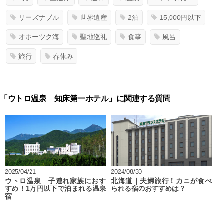
リーズナブル
世界遺産
2泊
15,000円以下
オホーツク海
聖地巡礼
食事
風呂
旅行
春休み
「ウトロ温泉 知床第一ホテル」に関連する質問
2025/04/21
2024/08/30
ウトロ温泉 子連れ家族におす
北海道｜夫婦旅行！カニが食べ
すめ！1万円以下で泊まれる温泉
られる宿のおすすめは？
宿