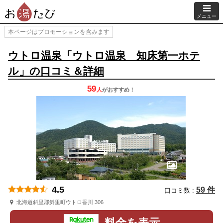
メニュー
本ページはプロモーションを含みます
ウトロ温泉「ウトロ温泉 知床第一ホテ
ル」の口コミ＆詳細
59
人
が
おすすめ！
4.5
59 件
口コミ数 :
北海道斜里郡斜里町ウトロ香川 306
料金を表示