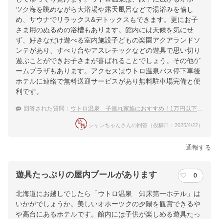
ツク海を眺めながら大浴場や露天風呂などで湯浴みを愉し
め、サウナでリラックス&デトックスもできます。更にお子
さま用のぬるめの浴槽もあります。館内には天候を気にせ
ず、好きなだけ遊べる室内施設子どもの楽園アクアランドソ
ンテがあり、すべり台やアスレチックなどの遊具で思い切り
遊ぶことができお子さまが喜ばれることでしょう。その他ゲ
ームプラザもあります。アクセスはウトロ温泉バス停下車後
ホテルに連絡で無料送迎サービスがあり無料駐車場完備と便
利です。
回答された質問：
ウトロ温泉 子連れ家族におすすめ！1万円以下で泊まれる温泉宿
シャンちゃんさんの回答（投稿日：2025/4/22）
通報する
遊具たっぷりの屋内プールがあります
0
北海道にお越しでしたら「ウトロ温泉 知床第一ホテル」は
いかがでしょうか。美しいオホーツクの夕陽を観賞できるや
や高台にあるホテルです。館内には子供が楽しめる遊具たっ