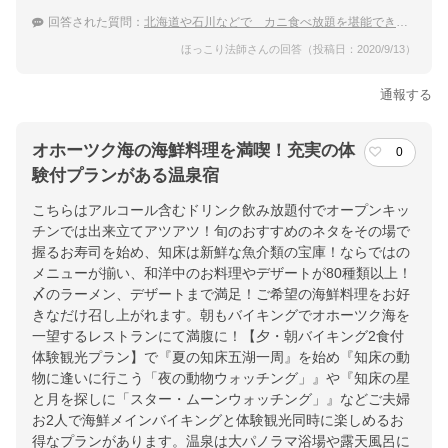
回答された質問：
北海道や石川などで カニ食べ放題を堪能できるおすすめホテル・温泉旅館は？
ほっこり法師さんの回答（投稿日：2020/9/13）
通報する
オホーツク海の海鮮料理を満喫！充実の体
0
験付プランがある温泉宿
こちらはアルコール含むドリンク飲み放題付でオープンキッ
チンでは出来立てアツアツ！旬のおすすめのネタをその場で
握るお寿司を始め、知床は新鮮な魚介類の宝庫！ならではの
メニューが揃い、和洋中のお料理やデザートが80種類以上！
〆のラーメン、デザートまで満足！ご希望の海鮮料理をお好
きなだけ召し上がれます。朝もバイキングでオホーツク海を
一望するレストランにて満腹に！【夕・朝バイキング2食付
体験観光プラン】で『夏の知床五湖一周』を始め『知床の動
物に逢いに行こう「夜の動物ウォッチング」』や『知床の星
と月を探しに「スター・ムーンウォッチング」』などご夫婦
お2人で海鮮メインバイキングと体験観光同時に楽しめるお
得なプランがあります。温泉は大パノラマ浴場や露天風呂に