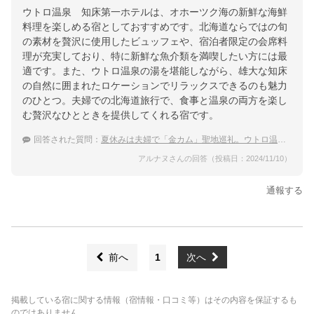
ウトロ温泉 知床第一ホテルは、オホーツク海の新鮮な海鮮
料理を楽しめる宿としておすすめです。北海道ならではの旬
の素材を贅沢に使用したビュッフェや、宿泊者限定の会席料
理が充実しており、特に新鮮な魚介類を満喫したい方には最
適です。また、ウトロ温泉の湯を堪能しながら、雄大な知床
の自然に囲まれたロケーションでリラックスできるのも魅力
のひとつ。夫婦での北海道旅行で、食事と温泉の両方を楽し
む贅沢なひとときを提供してくれる宿です。
回答された質問：
夏休みは夫婦で「金カム」聖地巡礼。ウトロ温泉に寄って海の幸を満喫したい
アルナヌさんの回答（投稿日：2024/11/10）
通報する
前へ
1
次へ
掲載している宿に関する情報（宿情報・口コミ等）はその内容を保証するも
のではありません。