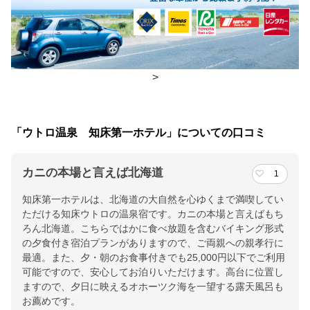
朝食
レストラン(バイキング)
夕食
レストラン(バイキング)、食事処
チェックイン・チェックアウト時間
>
チェックイン
15:00(最終チェックイン：17:30)
チェックアウ
10:00
「ウトロ温泉 知床第一ホテル」についての口コミ
ト
カニの本場と言えば北海道
1
交通アクセス
知床第一ホテルは、北海道の大自然を心ゆくまで満喫してい
女満別空港から車で約2時間、ＪＲ知床斜里駅より車で50分。
ただける知床ウトロの温泉宿です。カニの本場と言えばもち
ろん北海道。こちらではかに食べ放題を含むバイキング形式
提供：楽天トラベル
の夕食付き宿泊プランがありますので、ご両親への親孝行に
楽天トラベルで
最適。また、夕・朝のお食事付きでも25,000円以下でご利用
可能ですので、安心してお泊りいただけます。高台に位置し
ホテル詳細を詳しく見る
ますので、夕日に映えるオホーツク海を一望する露天風呂も
お薦めです。