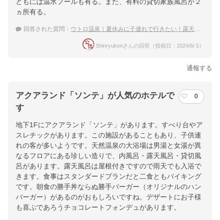
どもには温水プールも有る。また、有料の貸切家族風呂が２
ヵ所有る。
回答された質問：
ウトロ温泉｜夏休みに子連れで行きたい！露天風呂がある宿のおすすめは？
Shinryukenさんの回答（投稿日：2024/6/ 5）
通報する
アクアランド「ソンテ」が人気のホテルで
0
す
地下1Fにアクアランド「ソンテ」があります。すべり台やア
スレチックがあります。この施設があることもあり、子供連
れの客が多いようです。天然温泉の大浴場は男湯と女湯が異
なるフロアにある珍しい造りで、内風呂・露天風呂・貸切風
呂があります。露天風呂は屋根付きですので雨天でも入浴で
きます。食事はスタンダードプランだと二食ともバイキング
です。朝食の勝手丼ならぬ勝手バーガー（オリジナルのハン
バーガー）があるのがおもしろいですね。デザートにお子様
も喜ぶであろうチョコレートフォンデュがあります。