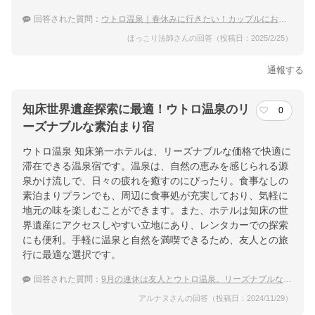
回答された質問：
ウトロ温泉｜春休みに行きたい！カップルにおすすめな宿は？
ほっこり法師さんの回答（投稿日：2025/2/25）
通報する
知床世界遺産探索に最適！ウトロ温泉のリ
0
ーズナブルな素泊まり宿
ウトロ温泉 知床第一ホテルは、リーズナブルな価格で快適に
滞在できる温泉宿です。温泉は、自然の恵みを感じられる源
泉かけ流しで、日々の疲れを癒すのにぴったり。食事なしの
素泊まりプランでも、周辺に食事処が充実しており、気軽に
地元の味を楽しむことができます。また、ホテルは知床の世
界遺産にアクセスしやすい立地にあり、レンタカーでの探索
にも便利。手軽に温泉と自然を満喫できるため、友人との旅
行に最適な選択です。
回答された質問：
9月の連休は友人とウトロ温泉。リーズナブルなおすすめの宿は？
アルナヌさんの回答（投稿日：2024/11/29）