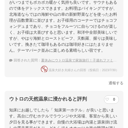
がいつまでもポカポカ暖かく気持ち良いです。サウナもある
ので体をデトックスできます。お料理はバイキングですが、
北海道ならではの海鮮や山の幸の新鮮野菜などを使ったお料
理が品数豊富に並びます。お子様用のコーナーではチョコフ
ォンデュまであり、チョコをフルーツに自らつけるのが楽し
く、お子様は大喜びすると思います。和洋中全部美味しいで
すが、やはり海鮮とローストビーフ、天麩羅、握りは美味し
いです。挽きたて珈琲もあるのは珈琲好きにはたまりませ
ん。テーマパーク並みに楽しめる素晴らしい宿です。
回答された質問：
夏休みにウトロ温泉で家族旅行！子連れファミリーに人気の温泉宿は？
温泉大好き夫婦さんの回答（投稿日：2023/7/30）
通報する
ウトロの天然温泉に浸かれると評判
0
知床にお越しでしたら「 知床第一ホテル」が良いと思いま
す。高台に佇むホテルでラウンジや大浴場、客室から美しい
夕日を見る事ができます。自慢の大浴場は内湯と源泉掛け流