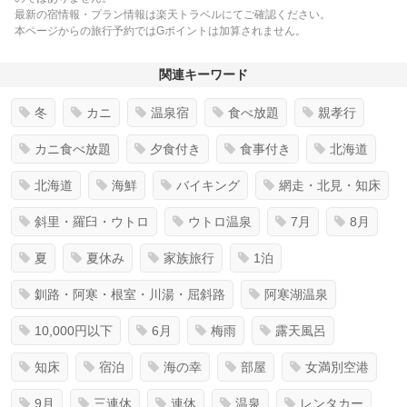
最新の宿情報・プラン情報は楽天トラベルにてご確認ください。
本ページからの旅行予約ではGポイントは加算されません。
関連キーワード
冬
カニ
温泉宿
食べ放題
親孝行
カニ食べ放題
夕食付き
食事付き
北海道
北海道
海鮮
バイキング
網走・北見・知床
斜里・羅臼・ウトロ
ウトロ温泉
7月
8月
夏
夏休み
家族旅行
1泊
釧路・阿寒・根室・川湯・屈斜路
阿寒湖温泉
10,000円以下
6月
梅雨
露天風呂
知床
宿泊
海の幸
部屋
女満別空港
9月
三連休
連休
温泉
レンタカー