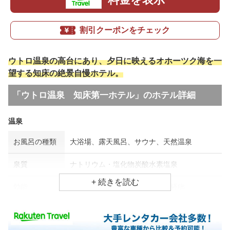
割引クーポンをチェック
ウトロ温泉の高台にあり、夕日に映えるオホーツク海を一
望する知床の絶景自慢ホテル。
「ウトロ温泉 知床第一ホテル」のホテル詳細
温泉
お風呂の種類
大浴場、露天風呂、サウナ、天然温泉
泉質
ナトリウム・塩化物炭酸水素塩泉
効能
神経痛、婦人病、リウマチ・神経病
食事場所