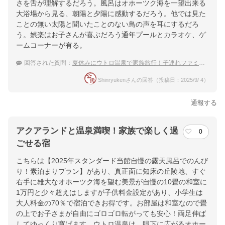
さを舌が理解するだろう。風呂はオホーツク海を一望出来る
大浴場から見る、朝陽と夕陽に感動するだろう。他では見た
ことの無い太陽と聞いたことのない鳥の声を耳にするだろ
う。娯楽はお子さんが喜ぶだろう通年プールとカラオケ、ゲ
ームコーナーが有る。
回答された質問：
夏休みにウトロ温泉で家族旅行！子連れファミリーに人気の温泉宿は？
Shinryukenさんの回答（投稿日：2025/9/ 4）
通報する
アクアランドと温泉満喫！家族で楽しく過
0
ごせる宿
こちらは【2025年スタンダード当館自慢の露天風呂でのんび
り！素泊まりプラン】があり、真正面に知床の丘陵地、すぐ
右手に雄大なオホーツク海を望む美景が自慢の10畳の和室に
1万円と少々超えはしますが子供料金設定があり、小学生は
大人料金の70％で宿泊できお得です。お部屋は和室なので畳
の上でお子さまが自由にゴロゴロ転がっても安心！両足伸ば
してゆっくり寛げます。ウトロ温泉は、眼下に広がるオホー