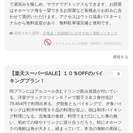
て湯浴みを愉しめ、サウナでデトックスもできます。お部屋
はオホーツク海を一望できるお部屋など各種ありお好みに合
わせて選択いただけます。アクセスはウトロ温泉バスターミ
ナルから無料送迎があり、無料駐車場完備と便利です。
回答された質問：
北海道｜夫婦旅行におすすめ！海鮮バイキングがある宿は？
シャンちゃんさんの回答（投稿日：2025/10/12）
通報する
【楽天スーパーSALE】１０％OFFのバイ
0
キングプラン！
同プランにはアルコール含むドリンク飲み放題が付いてい
る。洋室デラックスツイン６７㎡で親子３名２食付合計
78,854円で利用出来る。夕朝食ともバイキングで、夕食バイ
キングは和洋中料理８０品の料理が並ぶ。朝は和洋バイキン
グ料理になる。北海道の食材、料理でまだ口にした事の無
い、初めての味やドリンクに巡り合うだろう。特にオホーツ
クの海鮮は身が大きく、締まっていて、本当の海鮮の美味し