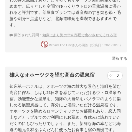
しの露天風呂があり、どちらでもオホーツク海の眺望が楽し
めます。広々とした空間でゆっくりウトロの天然温泉に浸か
れると評判です。部屋食プランでは道産肉のすき焼き鍋・毛
蟹や刺身三点盛りなど、北海道味覚を満喫できおすすめで
す。
回答された質問：
知床にあり海の幸を部屋で食べさせてくれる宿
Behind The Lineさんの回答（投稿日：2020/10/ 6）
通報する
雄大なオホーツクを望む高台の温泉宿
0
知床第一ホテルは、オホーツク海の雄大な景色と港町を望む
高台に佇み、しばし非日常を感じていただけるウトロ温泉の
宿。効能豊かな温泉を、知床の大自然をパノラマのように楽
しめる展望風呂にて、存分にご堪能いただける温泉宿です。
オホーツクを眺めるロマンティックなお部屋もあり、恋人同
士などカップルでのご利用にもお薦め。春休みに訪れていた
だくのにもぴったりでしょう。また、新鮮な海の幸など北海
道の地元食材をふんだんに使ったお食事も宿の自慢です。