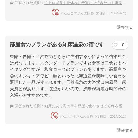
回答された質問：
ウトロ温泉｜夏休みに子連れで行きたい！露天風呂がある宿のおすすめは？
ずんたこすさんの回答（投稿日：2024/6/ 2）
通報する
部屋食のプランがある知床温泉の宿です
0
東館・西館・至然館のどちらに宿泊するかによって宿泊料金
は異なります。スタンダードプランですと食事は二食ともバ
イキングですが、和食コースのプランもあります。高級白身
魚のキンキ・アワビ・鮭といった北海道産が美味しい食材を
調理した一品が食べれます。天然温泉の大浴場は内風呂・露
天風呂があります。眺望がいいので、夕陽が綺麗な時間帯の
入浴がおすすめです。
回答された質問：
知床にあり海の幸を部屋で食べさせてくれる宿
ずんたこすさんの回答（投稿日：2024/5/11）
通報する