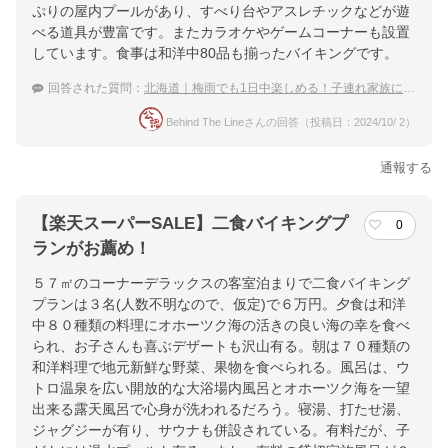
ぷりの屋内プールがあり、すべり台やアスレチックなどが遊
べる道具が豊富です。またカラオケやゲームコーナーも設置
しています。食事は和洋中80品も揃ったバイキングです。
回答された質問：
北海道｜梅雨でも1日中楽しめる！子連れ家族におすすめの温泉宿は？
Behind The Lineさんの回答（投稿日：2024/10/ 2）
通報する
【楽天スーパーSALE】二食バイキングプ
0
ランがお薦め！
５７㎡のコーナーデラックスの客室泊まりで二食バイキング
プランは３名(人数不明なので、仮定)で６万円。夕食は和洋
中８０種類の料理にオホーツク海の活きの良い海の幸を食べ
られ、お子さんも喜ぶデザートも沢山有る。朝は７０種類の
和洋料理で地元新鮮な野菜、果物を食べられる。風呂は、ウ
トロ温泉を広い開放的な大浴場内風呂とオホーツク海を一望
出来る露天風呂で心身が洗われるだろう。寝湯、打たせ湯、
ジャグジーが有り、サウナも併設されている。有料だが、子