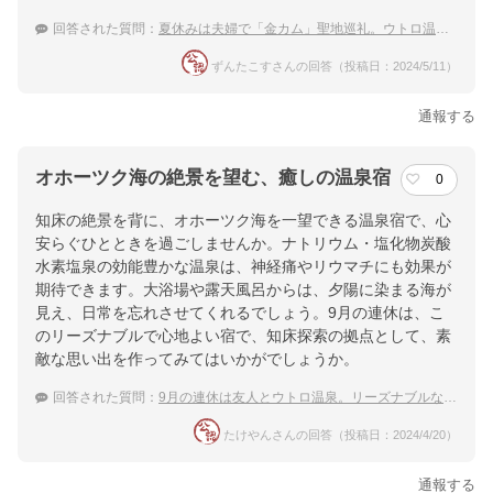
回答された質問：
夏休みは夫婦で「金カム」聖地巡礼。ウトロ温泉に寄って海の幸を満喫したい
ずんたこすさんの回答（投稿日：2024/5/11）
通報する
オホーツク海の絶景を望む、癒しの温泉宿
0
知床の絶景を背に、オホーツク海を一望できる温泉宿で、心
安らぐひとときを過ごしませんか。ナトリウム・塩化物炭酸
水素塩泉の効能豊かな温泉は、神経痛やリウマチにも効果が
期待できます。大浴場や露天風呂からは、夕陽に染まる海が
見え、日常を忘れさせてくれるでしょう。9月の連休は、こ
のリーズナブルで心地よい宿で、知床探索の拠点として、素
敵な思い出を作ってみてはいかがでしょうか。
回答された質問：
9月の連休は友人とウトロ温泉。リーズナブルなおすすめの宿は？
たけやんさんの回答（投稿日：2024/4/20）
通報する