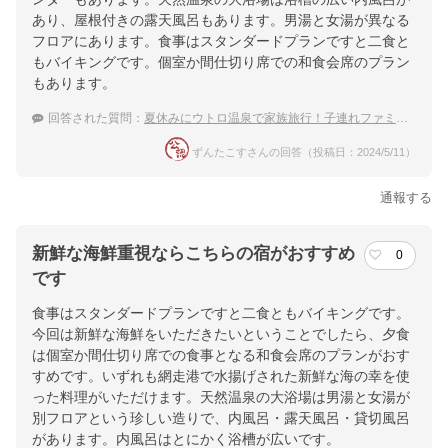
あり、屋根付きの露天風呂もあります。男湯と女湯が異なる
フロアにあります。食事はスタンダードプランですと二食と
もバイキングです。個室か間仕切り席での和食会席のプラン
もあります。
回答された質問：
夏休みにウトロ温泉で家族旅行！子連れファミリーに人気の温泉宿は？
ずんたこすさんの回答（投稿日：2024/5/11）
通報する
新鮮な海鮮重視ならこちらの宿がおすすめ
0
です
食事はスタンダードプランですと二食ともバイキングです。
今回は新鮮な海鮮をいただきたいということでしたら、夕食
は個室か間仕切り席での食事となる和食会席のプランがおす
すめです。いずれも網走港で水揚げされた新鮮な海の幸を使
った料理がいただけます。天然温泉の大浴場は男湯と女湯が
別フロアという珍しい造りで、内風呂・露天風呂・貸切風呂
があります。内風呂はとにかく浴槽が広いです。