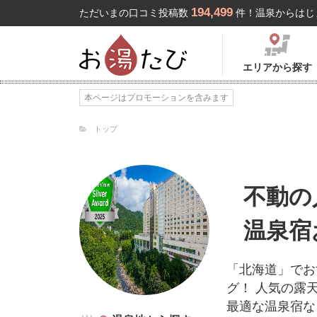
194,499
ただいまの口コミ投稿数
件！温泉からはじ
エリアから探す
本ページはプロモーションを含みます
トップ
不動の
温泉宿
「北海道」でお
グ！ 人気の露
最適な温泉宿な