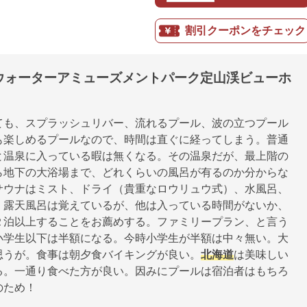
割引クーポンをチェック
ウォーターアミューズメントパーク定山渓ビューホ
ても、スプラッシュリバー、流れるプール、波の立つプール
も楽しめるプールなので、時間は直ぐに経ってしまう。普通
と温泉に入っている暇は無くなる。その温泉だが、最上階の
ら地下の大浴場まで、どれくらいの風呂が有るのか分からな
サウナはミスト、ドライ（貴重なロウリュウ式）、水風呂、
、露天風呂は覚えているが、他は入っている時間がないか、
２泊以上することをお薦めする。ファミリープラン、と言う
小学生以下は半額になる。今時小学生が半額は中々無い。大
思うが。食事は朝夕食バイキングが良い。
北海道
は美味しい
る。一通り食べた方が良い。因みにプールは宿泊者はもちろ
のため！