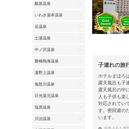
飯坂温泉
いわき湯本温泉
岳温泉
土湯温泉
中ノ沢温泉
磐梯熱海温泉
子連れの旅
湯野上温泉
ホテルまほろ
露天風呂も子
鬼怒川温泉
露天風呂の中
日光湯元温泉
人も子供も楽
対応されてい
塩原温泉
す。密回避の
います。
川治温泉
回答された質