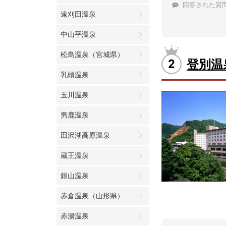
回答された質
遠刈田温泉
中山平温泉
松島温泉（宮城県）
登別温
乳頭温泉
玉川温泉
男鹿温泉
田沢湖高原温泉
蔵王温泉
銀山温泉
赤倉温泉（山形県）
赤湯温泉