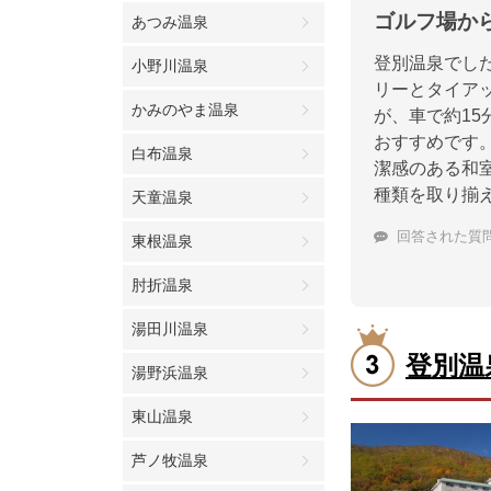
ゴルフ場か
あつみ温泉
登別温泉でし
小野川温泉
リーとタイア
かみのやま温泉
が、車で約1
おすすめです
白布温泉
潔感のある和
種類を取り揃
天童温泉
回答された質
東根温泉
肘折温泉
湯田川温泉
登別温
湯野浜温泉
東山温泉
芦ノ牧温泉