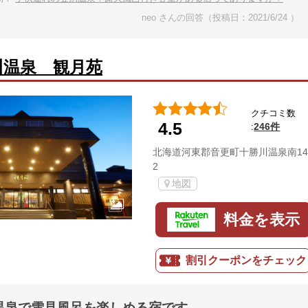
neo さんの回答（投稿日：2021/6/24 ）
川温泉 観月苑
クチコミ数
4.5
246件
:
北海道河東郡音更町十勝川温泉南14
2
地図
料金を表示
割引クーポンをチェック
温泉で雪見風呂を楽しめる宿です