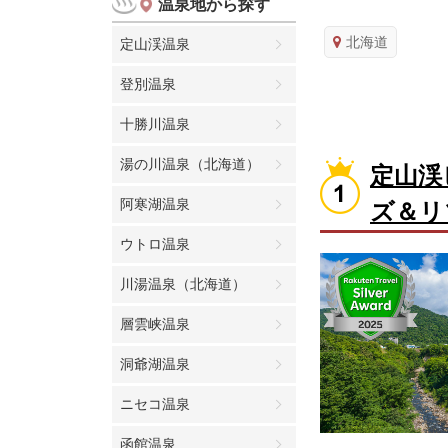
温泉地から探す
北海道
定山渓温泉
登別温泉
十勝川温泉
湯の川温泉（北海道）
定山渓
阿寒湖温泉
ズ＆リ
ウトロ温泉
川湯温泉（北海道）
層雲峡温泉
洞爺湖温泉
ニセコ温泉
函館温泉