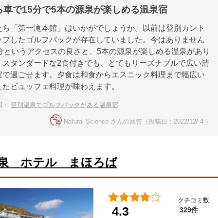
ら車で15分で5本の源泉が楽しめる温泉宿
たら「第一滝本館」はいかがでしょうか。以前は登別カント
ップしたゴルフパックが存在していました。今はありません
5分というアクセスの良さと、5本の源泉が楽しめる温泉があり
。スタンダードな2食付きでも、とてもリーズナブルで広い清
室で過ごせます。夕食は和食からエスニック料理まで幅広い
えたビュッフェ料理が味わえます。
問：
登別温泉でゴルフパックがある温泉宿
Natural Science さんの回答（投稿日：2022/12/ 4 ）
泉 ホテル まほろば
クチコミ数
4.3
329件
: