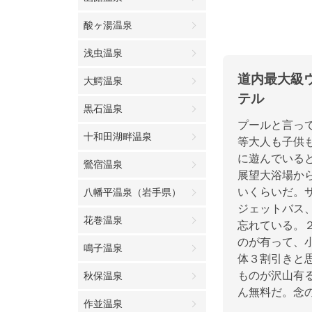
酸ヶ湯温泉
浅虫温泉
道内最大級
大鰐温泉
テル
黒石温泉
プールと言っ
十和田湖畔温泉
等大人も子供
に遊んでいる
鶯宿温泉
展望大浴場か
いくらいだ。
八幡平温泉（岩手県）
ジェットバス
花巻温泉
忘れている。
のが有って、
鳴子温泉
体３割引きと
ものが沢山有
秋保温泉
ん無料だ。念
作並温泉