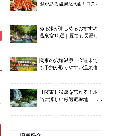
題がある温泉宿6選！コスパ
の高い宿からご褒美旅まで
ぬる湯が楽しめるおすすめ
温泉宿10選｜夏でも長湯し
やすい名湯を温泉ソムリエ
が厳選
関東の穴場温泉｜今週末で
も予約が取りやすい温泉宿
を温泉ソムリエが紹介
【関東】猛暑を忘れる！本
当に涼しい厳選避暑地
目
TOP10