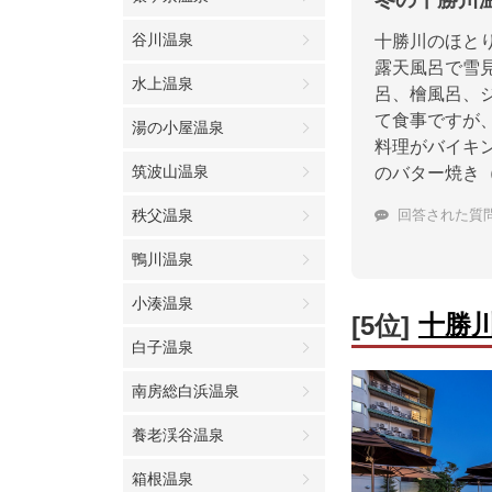
谷川温泉
十勝川のほと
露天風呂で雪
水上温泉
呂、檜風呂、
て食事ですが
湯の小屋温泉
料理がバイキ
筑波山温泉
のバター焼き
秩父温泉
回答された質
鴨川温泉
小湊温泉
十勝
[5位]
白子温泉
南房総白浜温泉
養老渓谷温泉
箱根温泉