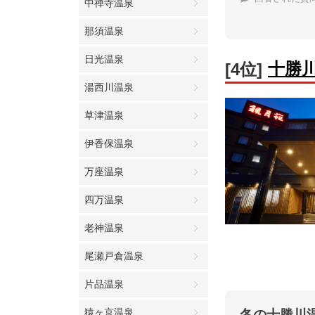
中禅寺温泉
那須温泉
日光温泉
十勝
[4位]
湯西川温泉
草津温泉
伊香保温泉
万座温泉
四万温泉
老神温泉
尾瀬戸倉温泉
片品温泉
猿ヶ京温泉
冬の十勝川