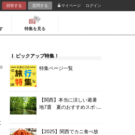
回答する
質問する
マイページ
ログイン
す
特集を見る
ピックアップ特集！
20
特集ページ一覧
【関西】本当に涼しい避暑
地7選 夏のおすすめスポッ
ト＆温泉宿
に
【2025】関西でカニ食べ放