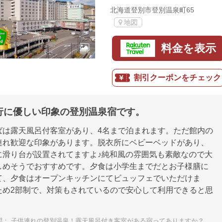
北海道登別市登別温泉町65
地図
料金を表示
割引クーポンをチェック
行に優しい印象の登別温泉宿です。
ばは露天風呂付客室があり、4名まで泊まれます。ただ館内の
連れ歓迎な印象があります。脱衣所にベビーベッドがあり、
に滑り台が設置されてますよ♪純和風の雰囲気も素敵なので大
しめそうでおすすめです。夕食は小学生までだとお子様膳に
て、夕食はオープンキッチンにてビュッフェでいただけま
ため2部制で、対策もされているので安心して利用できると思
問：
子供連れの登別温泉！露天風呂付き客室がある宿ってありますか？