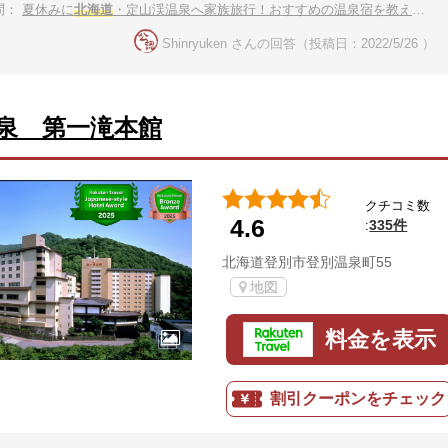
問：
夏休みに
北海道
・定山渓温泉へ家族旅行！おすすめの温泉宿を教えて。
Shinryuken さんの回答（投稿日：2022/5/26 ）
泉 第一滝本館
クチコミ数
4.6
335件
:
北海道登別市登別温泉町55
地図
料金を表示
割引クーポンをチェック