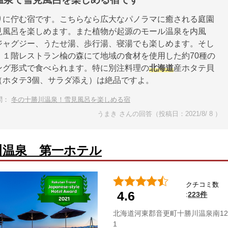
りに佇む宿です。こちらなら広大なパノラマに癒される庭園
見風呂を楽しめます。また植物が起源のモール温泉を内風
ジャグジー、うたせ湯、歩行湯、寝湯でも楽しめます。そし
、１階レストラン楡の森にて地域の食材を使用した約70種の
ング形式で食べられます。特に別注料理の
北海道
産ホタテ貝
（ホタテ3個、サラダ添え）は絶品ですよ。
問：
冬の十勝川温泉！雪見風呂を楽しめる宿
うまき さんの回答（投稿日：2021/8/ 8 ）
川温泉 第一ホテル
クチコミ数
4.6
223件
:
北海道河東郡音更町十勝川温泉南12
1