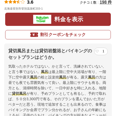
3.6
198 件
クチコミ数 :
北海道登別市登別温泉町203-1
地図
料金を表示
割引クーポンをチェック
貸切風呂または貸切岩盤浴とバイキングの
1
セットプランはどうか。
気取ったホテルではない。かと言って、洗練されていない、
と言う事ではない。
風呂
は最上階に空中大浴場が有り、一階
下に空中露天
風呂
の桧と設楽焼
風呂
が有る。露天
風呂
の方は
昼でも夜でも雰囲気有って良い。最上階にサウナも有る。両
方とも、清掃時間を除いて、一日中好きな時に入れる。地階
に
貸切風呂
が有り、予めプランとしても有るし、予約で取れ
ば、５０分3,300円で有る。そのプランを選んでおいた方が
ベターだと思う。現地で追加することも出来るので。食事は
バイキングか会席でプラン分かれるが、お子さんの年齢にも
よるが、子供のうちは、バイキングの方が好きなメニューが