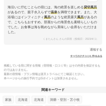
海沿いに佇むことらの宿には、海の絶景を楽しめる
貸切風呂
があるので、親子水入らずで
温泉
を満喫できます。また、大
浴場にはインフィニティ
風呂
のような絶景露天
風呂
があるの
で、こちらもおすすめ。部屋からの海景色も素晴らしいもの
でした。お食事は海を眺めながら美味しい会席をいただけま
した。
くまたんさん さんの回答（投稿日：2023/4/ 1）
通報する
すべてのクチコミ(1 件)をみる
掲載している宿に関する情報（宿情報・口コミ等）はその内容を保証するも
のではありません。
最新の宿情報・プラン情報は楽天トラベルにてご確認ください。
本ページからの旅行予約ではGポイントは加算されません。
関連キーワード
家族
北海道
北海道
洞爺・登別・苫小牧