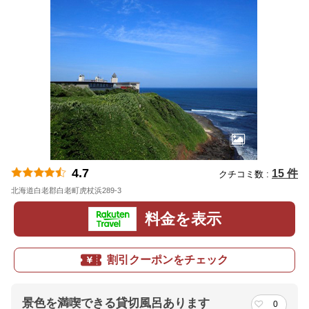
4.7
15 件
クチコミ数 :
北海道白老郡白老町虎杖浜289-3
地図
料金を表示
割引クーポンをチェック
景色を満喫できる貸切風呂あります
0