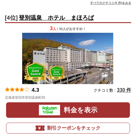
すべてのクチコミ(5 件)をみる
[4位]
登別温泉 ホテル まほろば
3
人
/ 30人
が
おすすめ！
4.3
330 件
クチコミ数 :
北海道登別市登別温泉町65
地図
料金を表示
割引クーポンをチェック