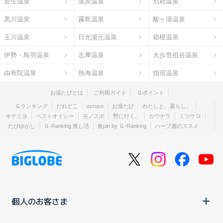
皆生温泉
湯原温泉
別府温泉
黒川温泉
霧島温泉
酸ヶ湯温泉
玉川温泉
日光湯元温泉
箱根温泉
伊勢・鳥羽温泉
志摩温泉
大歩危祖谷温泉
由布院温泉
熱海温泉
指宿温泉
お湯たびとは
ご利用ガイド
Ｇポイント
Ｇランキング
だれどこ
ocruyo
お湯たび
わたしと、暮らし。
キテミヨ
ベストオイシー
モノスポ
野に行く。
カウナラ
ミツケヨ
たびゆかし
Ｇ-Ranking 推し活
食pin by Ｇ-Ranking
ハーブ酒のススメ
個人のお客さま