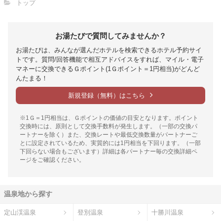
トップ
お湯たびで質問してみませんか？
お湯たびは、みんなが選んだホテルを検索できるホテル予約サイ
トです。質問/回答機能で相互アドバイスをすれば、マイル・電子
マネーに交換できるＧポイント(1Ｇポイント＝1円相当)がどんど
んたまる！
新規登録（無料）はこちら
※1Ｇ＝1円相当は、Ｇポイントの価値の目安となります。ポイント
交換時には、原則として交換手数料が発生します。（一部の交換パ
ートナーを除く）また、交換レートや最低交換数量がパートナーご
とに設定されているため、実質的には1円相当を下回ります。（一部
下回らない場合もございます）詳細は各パートナー毎の交換詳細ペ
ージをご確認ください。
温泉地から探す
定山渓温泉
登別温泉
十勝川温泉