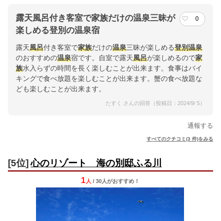
露天風呂付き客室で家族だけの温泉三昧が
0
楽しめる登別の温泉宿
露天
風呂
付き客室で
家族
だけの
温泉
三昧が楽しめる
登別温泉
のおすすめの
温泉
宿です。自室で露天
風呂
が楽しめるので
家
族
水入らずの時間を長く楽しむことが出来ます。食事はバイ
キングで食べ放題を楽しむことが出来ます。蟹の食べ放題な
ども楽しむことが出来ます。
たすく さんの回答（投稿日：2024/9/ 5）
通報する
すべてのクチコミ(3 件)をみる
[5位]
心のリゾート 海の別邸ふる川
1
人
/ 30人
が
おすすめ！