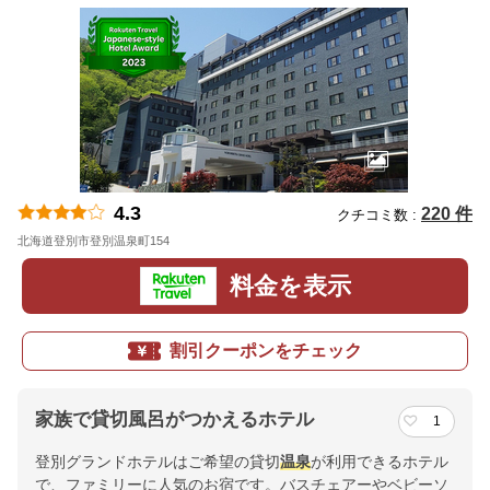
4.3
220 件
クチコミ数 :
北海道登別市登別温泉町154
地図
料金を表示
割引クーポンをチェック
家族で貸切風呂がつかえるホテル
1
登別グランドホテルはご希望の貸切
温泉
が利用できるホテル
で、ファミリーに人気のお宿です。バスチェアーやベビーソ