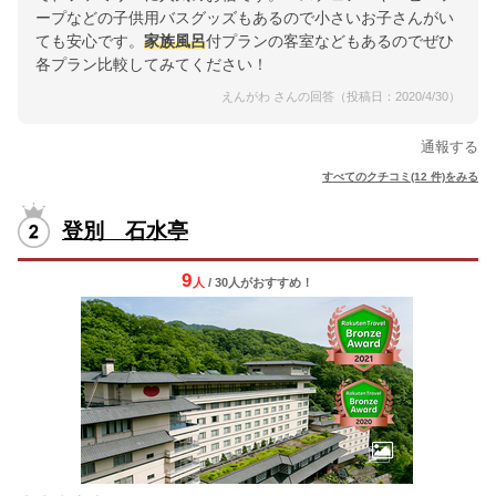
ープなどの子供用バスグッズもあるので小さいお子さんがい
ても安心です。
家族
風呂
付プランの客室などもあるのでぜひ
各プラン比較してみてください！
えんがわ さんの回答（投稿日：2020/4/30）
通報する
すべてのクチコミ(12 件)をみる
登別 石水亭
9
人
/ 30人
が
おすすめ！