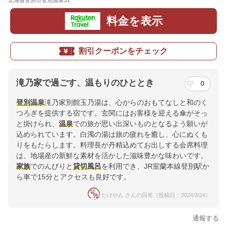
北海道登別市登別温泉31
地図
料金を表示
割引クーポンをチェック
滝乃家で過ごす、温もりのひととき
0
登別温泉
滝乃家別館玉乃湯は、心からのおもてなしと和のく
つろぎを提供する宿です。玄関にはお客様を迎える傘がそっ
と掛けられ、
温泉
での旅が思い出深いものとなるよう願いが
込められています。白濁の湯は旅の疲れを癒し、心にぬくも
りをもたらします。料理長が丹精込めてお出しする会席料理
は、地場産の新鮮な素材を活かした滋味豊かな味わいです。
家族
でのんびりと
貸切風呂
を利用でき、JR室蘭本線登別駅か
ら車で15分とアクセスも良好です。
たけやん さんの回答（投稿日：2024/3/24）
通報する