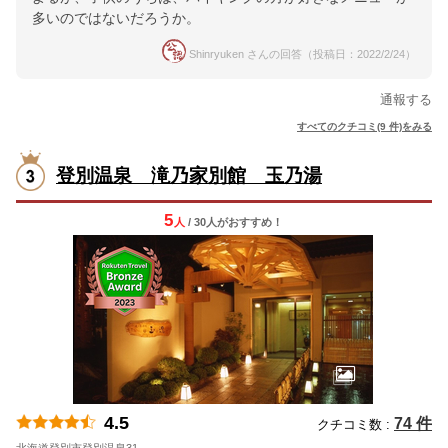
多いのではないだろうか。
Shinryuken さんの回答（投稿日：2022/2/24）
通報する
すべてのクチコミ(9 件)をみる
登別温泉 滝乃家別館 玉乃湯
5
人
/ 30人
が
おすすめ！
4.5
74 件
クチコミ数 :