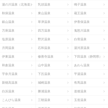
湯の川温泉（北海道）
乳頭温泉
鳴子温泉
秋保温泉
東山温泉
蔵王温泉
銀山温泉
草津温泉
伊香保温泉
万座温泉
四万温泉
鬼怒川温泉
塩原温泉
野沢温泉
白骨温泉
月岡温泉
石和温泉
湯河原温泉
伊東温泉
修善寺温泉
下田温泉（静岡県）
和倉温泉
山中温泉
あわら温泉
宇奈月温泉
下呂温泉
平湯温泉
新穂高温泉
城崎温泉
有馬温泉
白浜温泉
勝浦温泉
道後温泉
こんぴら温泉
三朝温泉
玉造温泉