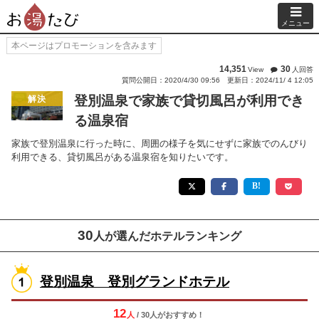
メニュー
本ページはプロモーションを含みます
14,351
30
View
人回答
質問公開日：2020/4/30 09:56
更新日：2024/11/ 4 12:05
登別温泉で家族で貸切風呂が利用でき
解決
る温泉宿
家族で登別温泉に行った時に、周囲の様子を気にせずに家族でのんびり
利用できる、貸切風呂がある温泉宿を知りたいです。
30
人が選んだホテルランキング
登別温泉 登別グランドホテル
12
人
/ 30人
が
おすすめ！