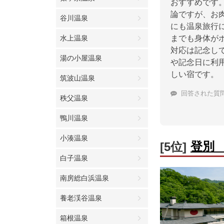
おすすめです
論ですが、お
谷川温泉
にも温泉旅行
水上温泉
までも身体が
対応は記念し
湯の小屋温泉
や記念日に利
しい宿です。
筑波山温泉
回答された質
秩父温泉
鴨川温泉
小湊温泉
登別
[5位]
白子温泉
南房総白浜温泉
養老渓谷温泉
箱根温泉