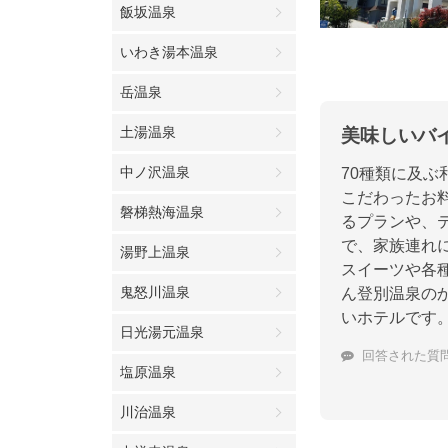
飯坂温泉
いわき湯本温泉
岳温泉
土湯温泉
美味しいバ
中ノ沢温泉
70種類に及
こだわったお
磐梯熱海温泉
るプランや、
で、家族連れ
湯野上温泉
スイーツや各
鬼怒川温泉
ん登別温泉の
いホテルです
日光湯元温泉
回答された質
塩原温泉
川治温泉