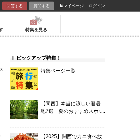
回答する
質問する
マイページ
ログイン
す
特集を見る
ピックアップ特集！
08
特集ページ一覧
【関西】本当に涼しい避暑
地7選 夏のおすすめスポッ
ト＆温泉宿
気
【2025】関西でカニ食べ放