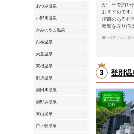
が、車で約1
あつみ温泉
おすすめです
小野川温泉
潔感のある和
種類を取り揃
かみのやま温泉
回答された質
白布温泉
天童温泉
東根温泉
登別温
肘折温泉
湯田川温泉
湯野浜温泉
東山温泉
芦ノ牧温泉