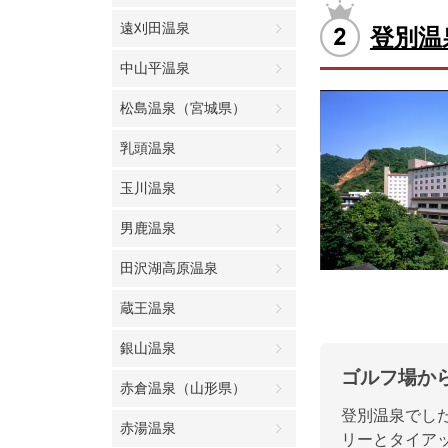
遠刈田温泉
登別温
中山平温泉
松島温泉（宮城県）
乳頭温泉
玉川温泉
男鹿温泉
田沢湖高原温泉
蔵王温泉
銀山温泉
ゴルフ場か
赤倉温泉（山形県）
登別温泉でし
赤湯温泉
リーとタイア