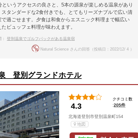
5分というアクセスの良さと、5本の源泉が楽しめる温泉があり
。スタンダードな2食付きでも、とてもリーズナブルで広い清
室で過ごせます。夕食は和食からエスニック料理まで幅広い
えたビュッフェ料理が味わえます。
問：
登別温泉でゴルフパックがある温泉宿
Natural Science さんの回答（投稿日：2022/12/ 4 ）
泉 登別グランドホテル
クチコミ数
4.3
205件
:
北海道登別市登別温泉町154
地図