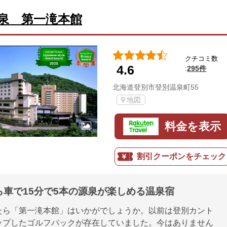
泉 第一滝本館
クチコミ数
4.6
295件
:
北海道登別市登別温泉町55
地図
料金を表示
割引クーポンをチェック
ら車で15分で5本の源泉が楽しめる温泉宿
たら「第一滝本館」はいかがでしょうか。以前は登別カント
ップしたゴルフパックが存在していました。今はありません