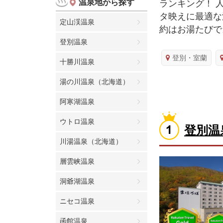
温泉地から探す
ランキング！ 
タ映えに最適な
定山渓温泉
約はお湯たびで
登別温泉
登別・室蘭
十勝川温泉
湯の川温泉（北海道）
阿寒湖温泉
ウトロ温泉
登別温
川湯温泉（北海道）
層雲峡温泉
洞爺湖温泉
ニセコ温泉
函館温泉