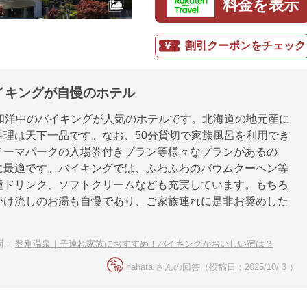
料金を表示
割引クーポンをチェック
イキングが自慢のホテル
ぶ和洋中のバイキングが人気のホテルです。北海道の地元産に
料理は天下一品です。なお、50分貸切で家族風呂を利用でき
テーマパークの入場券付きプラン等様々なプランがあるの
に最適です。バイキングでは、ふわふわのバウムクーヘン等
種ドリンク、ソフトクリームなども充実しています。もちろ
かけ流しのお湯も自慢であり、ご家族連れに是非お奨めした
。
問：
登別温泉｜子連れ家族におすすめ！バイキングがおいしい宿は？
hahata さんの回答（投稿日：2025/10/ 3 ）