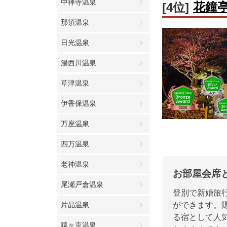
中禅寺温泉
花鐘
[4位]
那須温泉
日光温泉
湯西川温泉
草津温泉
伊香保温泉
万座温泉
四万温泉
老神温泉
お部屋会席と
尾瀬戸倉温泉
登別で新婚旅
片品温泉
ができます。
る宿として人
猿ヶ京温泉