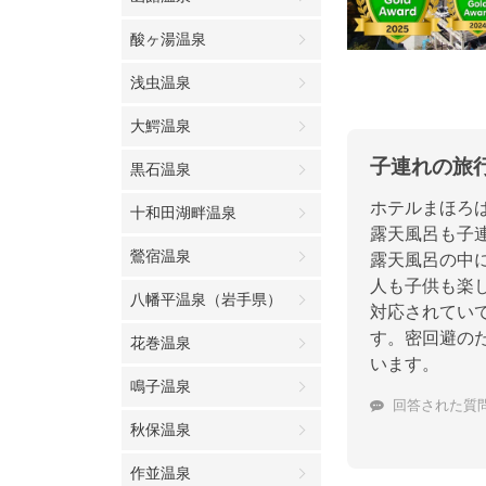
酸ヶ湯温泉
浅虫温泉
大鰐温泉
子連れの旅
黒石温泉
ホテルまほろ
十和田湖畔温泉
露天風呂も子
鶯宿温泉
露天風呂の中
人も子供も楽
八幡平温泉（岩手県）
対応されてい
す。密回避の
花巻温泉
います。
鳴子温泉
回答された質
秋保温泉
作並温泉