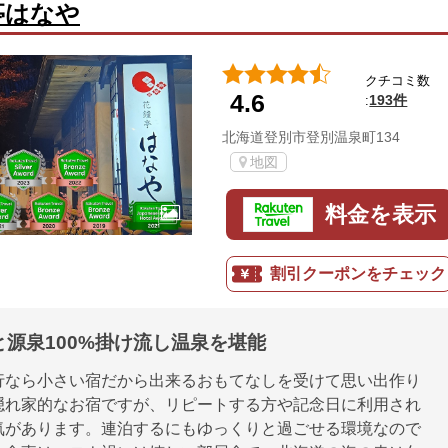
亭はなや
クチコミ数
4.6
193件
:
北海道登別市登別温泉町134
地図
料金を表示
割引クーポンをチェック
源泉100%掛け流し温泉を堪能
行なら小さい宿だから出来るおもてなしを受けて思い出作り
隠れ家的なお宿ですが、リピートする方や記念日に利用され
気があります。連泊するにもゆっくりと過ごせる環境なので