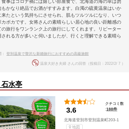
。食事はコロナ禍には嬉しい部屋食で、北海道の海の幸は勿
肉もかなり絶品でお酒がすすみます。白濁の硫黄温泉はいか
に来たという気持ちにさせられ、肌もツルツルになり、いつ
ポカポカです。女将さんの素晴らしい居心地の良い距離感の
ての旅行をワンランク上の旅行にしてくれます。リピーター
用される方が多いと伺いましたが、行くと理解できる素晴ら
問：
登別温泉で贅沢な新婚旅行におすすめの高級旅館
温泉大好き夫婦 さんの回答（投稿日：2022/2/ 7 ）
 石水亭
クチコミ数
3.6
188件
:
北海道登別市登別温泉町203-1
地図