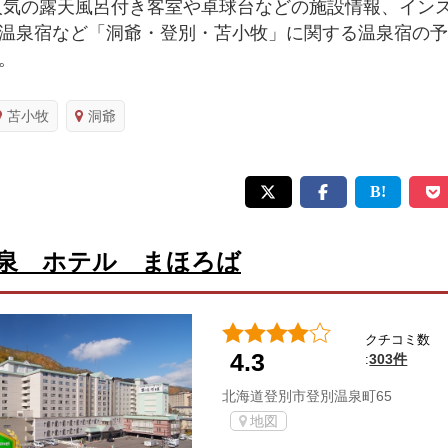
人気の露天風呂付き客室や卓球台などの施設情報、イン
温泉宿など「洞爺・登別・苫小牧」に関する温泉宿の予
。
苫小牧
洞爺
泉 ホテル まほろば
クチコミ数
4.3
303件
:
北海道登別市登別温泉町65
地図