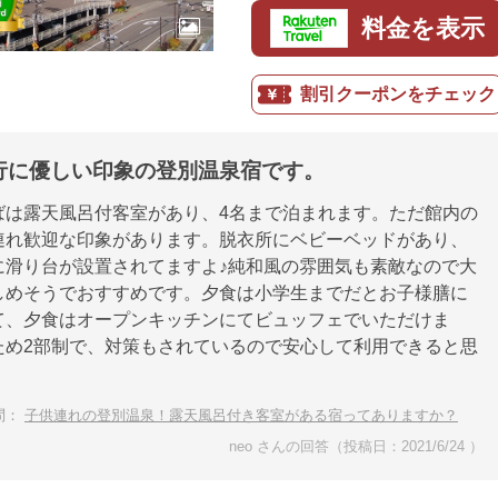
料金を表示
割引クーポンをチェック
行に優しい印象の登別温泉宿です。
ばは露天風呂付客室があり、4名まで泊まれます。ただ館内の
連れ歓迎な印象があります。脱衣所にベビーベッドがあり、
に滑り台が設置されてますよ♪純和風の雰囲気も素敵なので大
しめそうでおすすめです。夕食は小学生までだとお子様膳に
て、夕食はオープンキッチンにてビュッフェでいただけま
ため2部制で、対策もされているので安心して利用できると思
問：
子供連れの登別温泉！露天風呂付き客室がある宿ってありますか？
neo さんの回答（投稿日：2021/6/24 ）