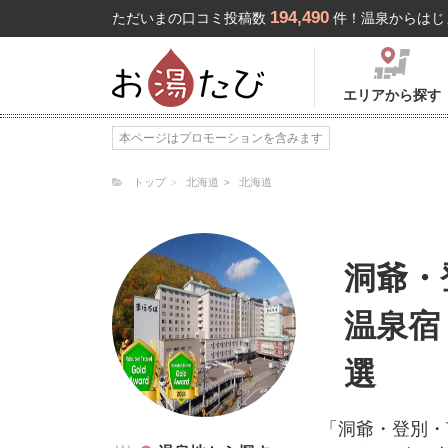
194,490
ただいまの口コミ投稿数
件！温泉からはじ
エリアから探す
本ページはプロモーションを含みます
トップ
北海道
北海道
洞爺・
温泉宿
選
「洞爺・登別・