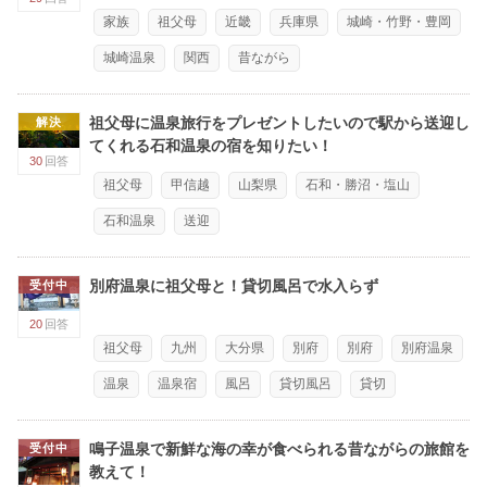
家族
祖父母
近畿
兵庫県
城崎・竹野・豊岡
城崎温泉
関西
昔ながら
祖父母に温泉旅行をプレゼントしたいので駅から送迎し
解決
てくれる石和温泉の宿を知りたい！
30
回答
祖父母
甲信越
山梨県
石和・勝沼・塩山
石和温泉
送迎
別府温泉に祖父母と！貸切風呂で水入らず
受付中
20
回答
祖父母
九州
大分県
別府
別府
別府温泉
温泉
温泉宿
風呂
貸切風呂
貸切
鳴子温泉で新鮮な海の幸が食べられる昔ながらの旅館を
受付中
教えて！