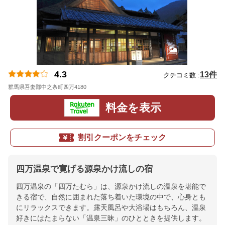
4.3
13件
クチコミ数 :
群馬県吾妻郡中之条町四万4180
地図
料金を表示
割引クーポンをチェック
四万温泉で寛げる源泉かけ流しの宿
四万温泉の「四万たむら」は、源泉かけ流しの温泉を堪能で
きる宿で、自然に囲まれた落ち着いた環境の中で、心身とも
にリラックスできます。露天風呂や大浴場はもちろん、温泉
好きにはたまらない「温泉三昧」のひとときを提供します。