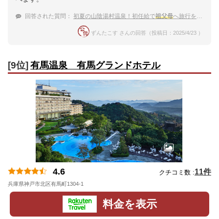
回答された質問：
初夏の山陰湯村温泉！初任給で
祖父母
へ旅行をプレゼントしたい。
ずんたこす さんの回答（投稿日：2025/4/23 ）
[9位]
有馬温泉 有馬グランドホテル
4.6
11件
クチコミ数 :
兵庫県神戸市北区有馬町1304-1
地図
料金を表示