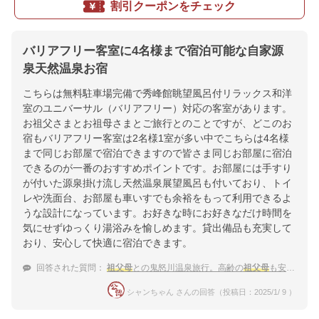
割引クーポンをチェック
バリアフリー客室に4名様まで宿泊可能な自家源
泉天然温泉お宿
こちらは無料駐車場完備で秀峰館眺望風呂付リラックス和洋
室のユニバーサル（バリアフリー）対応の客室があります。
お祖父さまとお祖母さまとご旅行とのことですが、どこのお
宿もバリアフリー客室は2名様1室が多い中でこちらは4名様
まで同じお部屋で宿泊できますので皆さま同じお部屋に宿泊
できるのが一番のおすすめポイントです。お部屋には手すり
が付いた源泉掛け流し天然温泉展望風呂も付いており、トイ
レや洗面台、お部屋も車いすでも余裕をもって利用できるよ
うな設計になっています。お好きな時にお好きなだけ時間を
気にせずゆっくり湯浴みを愉しめます。貸出備品も充実して
おり、安心して快適に宿泊できます。
回答された質問：
祖父母
との鬼怒川温泉旅行。高齢の
祖父母
も安心して泊まることができる宿を教えてください。
シャンちゃん さんの回答（投稿日：2025/1/ 9 ）