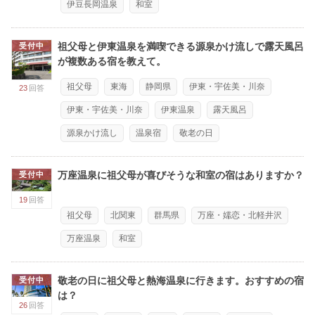
伊豆長岡温泉
和室
祖父母と伊東温泉を満喫できる源泉かけ流しで露天風呂
受付中
が複数ある宿を教えて。
祖父母
東海
静岡県
伊東・宇佐美・川奈
23
回答
伊東・宇佐美・川奈
伊東温泉
露天風呂
源泉かけ流し
温泉宿
敬老の日
万座温泉に祖父母が喜びそうな和室の宿はありますか？
受付中
19
回答
祖父母
北関東
群馬県
万座・嬬恋・北軽井沢
万座温泉
和室
敬老の日に祖父母と熱海温泉に行きます。おすすめの宿
受付中
は？
26
回答