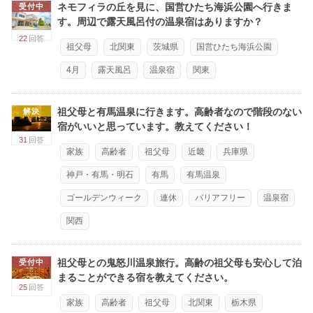
ネモフィラの丘を見に、国営ひたち海浜公園へ行きま
受付中
す。周辺で露天風呂付の温泉宿はありますか？
22
回答
祖父母
北関東
茨城県
国営ひたち海浜公園
4月
露天風呂
温泉宿
関東
祖父母と有馬温泉に行きます。高齢者なので階段のない
解決
宿がいいと思っています。教えてください！
31
回答
家族
高齢者
祖父母
近畿
兵庫県
神戸・有馬・明石
有馬
有馬温泉
ゴールデンウィーク
連休
バリアフリー
温泉宿
関西
祖父母との鬼怒川温泉旅行。高齢の祖父母も安心して泊
受付中
まることができる宿を教えてください。
25
回答
家族
高齢者
祖父母
北関東
栃木県