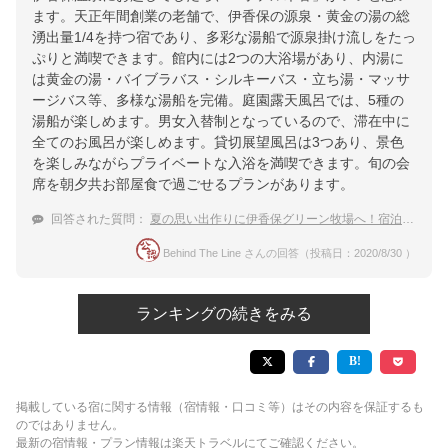
ます。天正年間創業の老舗で、伊香保の源泉・黄金の湯の総
湧出量1/4を持つ宿であり、多彩な湯船で源泉掛け流しをたっ
ぷりと満喫できます。館内には2つの大浴場があり、内湯に
は黄金の湯・バイブラバス・シルキーバス・立ち湯・マッサ
ージバス等、多様な湯船を完備。庭園露天風呂では、5種の
湯船が楽しめます。男女入替制となっているので、滞在中に
全てのお風呂が楽しめます。貸切展望風呂は3つあり、景色
を楽しみながらプライベートな入浴を満喫できます。旬の会
席を朝夕共お部屋食で過ごせるプランがあります。
回答された質問：
夏の思い出作りに伊香保グリーン牧場へ！宿泊に、赤ちゃんも
Behind The Line さんの回答（投稿日：2020/8/30 ）
ランキングの続きをみる
掲載している宿に関する情報（宿情報・口コミ等）はその内容を保証するも
のではありません。
最新の宿情報・プラン情報は楽天トラベルにてご確認ください。