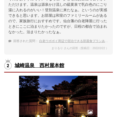
ただけます。温泉は源泉かけ流しの硫黄泉で乳白色のにごり
湯に入れるのがいい！登別温泉に来たなぁ。というのが実感
できると思います。お部屋は和室のファミリールームがある
ので、家族旅行におすすめです。仙台藩の白老陣屋に行った
ときにここに泊まりたかったのですが、日程の都合で泊まれ
なかった。泊まりたかったなぁ。
回答された質問：
白老ウポポイ周辺で宿泊できる部屋食プランありの温泉宿
まりるり さんの回答（投稿日：2022/2/22 ）
城崎温泉 西村屋本館