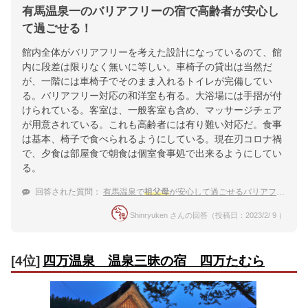
有馬温泉一のバリアフリーの宿で高齢者が安心し
て過ごせる！
館内全体がバリアフリーを考えた設計になっているのて、館
内に段差は限りなく無いに等しい。車椅子の貸出は当然だ
が、一階には車椅子でそのまま入れるトイレが完備してい
る。バリアフリー対応の和洋室も有る。大浴場には手摺が付
けられている。客室は、一般客室も含め、マッサージチェア
が用意されている。これも高齢者には有り難い対応だ。食事
は基本、椅子で食べられるようにしている。現在刃コロナ禍
で、夕食は部屋食で朝食は個室食事処で出来るようにしてい
る。
回答された質問：
有馬温泉で
祖父母
が安心して過ごせるバリアフリー対応のお宿はありますか。
Shinryuken さんの回答（投稿日：2023/2/ 9 ）
[4位]
四万温泉 温泉三昧の宿 四万たむら