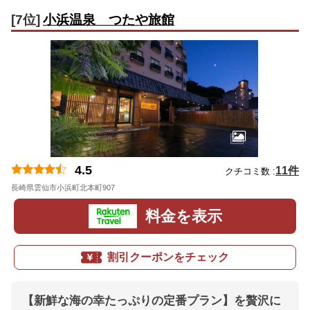
[7位]
小浜温泉 つたや旅館
4.5
11件
クチコミ数 :
長崎県雲仙市小浜町北本町907
地図
料金を表示
割引クーポンをチェック
【新鮮な海の幸たっぷりの定番プラン】を贅沢に