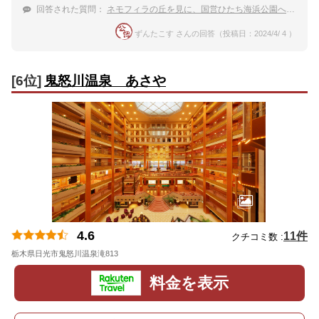
回答された質問：
ネモフィラの丘を見に、国営ひたち海浜公園へ行きます。周辺で露天風呂付の温泉宿はありますか？
ずんたこす さんの回答（投稿日：2024/4/ 4 ）
[6位]
鬼怒川温泉 あさや
4.6
11件
クチコミ数 :
栃木県日光市鬼怒川温泉滝813
地図
料金を表示