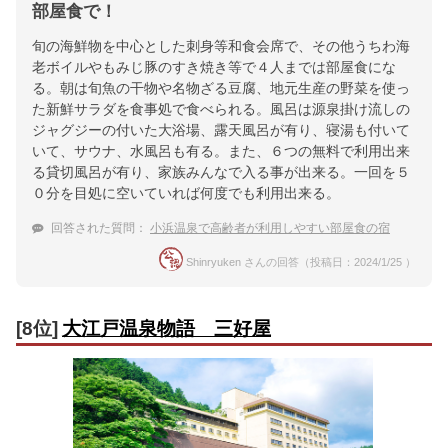
部屋食で！
旬の海鮮物を中心とした刺身等和食会席で、その他うちわ海
老ボイルやもみじ豚のすき焼き等で４人までは部屋食にな
る。朝は旬魚の干物や名物ざる豆腐、地元生産の野菜を使っ
た新鮮サラダを食事処で食べられる。風呂は源泉掛け流しの
ジャグジーの付いた大浴場、露天風呂が有り、寝湯も付いて
いて、サウナ、水風呂も有る。また、６つの無料で利用出来
る貸切風呂が有り、家族みんなで入る事が出来る。一回を５
０分を目処に空いていれば何度でも利用出来る。
回答された質問：
小浜温泉で高齢者が利用しやすい部屋食の宿
Shinryuken さんの回答（投稿日：2024/1/25 ）
[8位]
大江戸温泉物語 三好屋