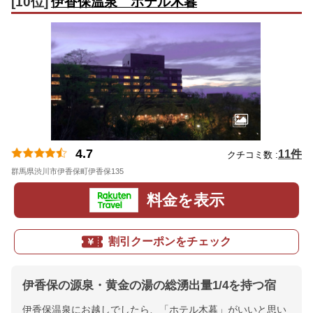
[10位]
伊香保温泉 ホテル木暮
4.7
11件
クチコミ数 :
群馬県渋川市伊香保町伊香保135
地図
料金を表示
割引クーポンをチェック
伊香保の源泉・黄金の湯の総湧出量1/4を持つ宿
伊香保温泉にお越しでしたら、「ホテル木暮」がいいと思い