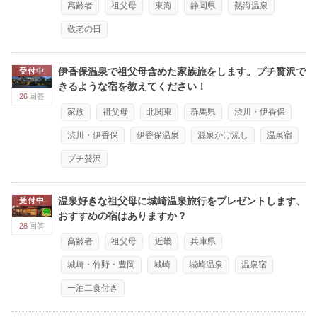
高齢者
祖父母
東海
静岡県
熱海温泉
敬老の日
伊香保温泉で祖父母含めた家族旅をします。プチ贅沢で
受付中
きるような宿を教えてください！
26
回答
家族
祖父母
北関東
群馬県
渋川・伊香保
渋川・伊香保
伊香保温泉
源泉かけ流し
温泉宿
プチ贅沢
温泉好きな祖父母に城崎温泉旅行をプレゼントします、
受付中
おすすめの宿はありますか？
28
回答
高齢者
祖父母
近畿
兵庫県
城崎・竹野・豊岡
城崎
城崎温泉
温泉宿
一泊二食付き