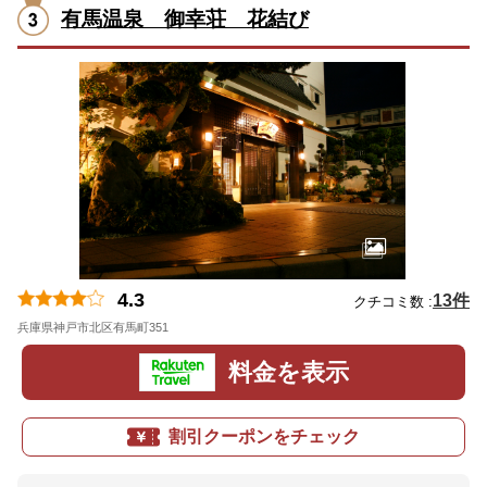
有馬温泉 御幸荘 花結び
4.3
13件
クチコミ数 :
兵庫県神戸市北区有馬町351
地図
料金を表示
割引クーポンをチェック