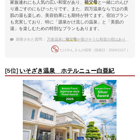
家族連れにも人気の広い和室があり、
祖父母
と一緒にのんび
り過ごすのにもぴったりです。また、四万温泉ならではの美
肌の湯も楽しめ、美容効果にも期待が持てます。宿泊プラン
も充実しており、特に「源泉かけ流しの温泉」と「美肌の
湯」を楽しむための特別なプランもあります。
回答された質問：
万座温泉に
祖父母
が喜びそうな和室の宿はありますか？
たけやん さんの回答（投稿日：2024/11/17 ）
[5位]
いそざき温泉 ホテルニュー白亜紀