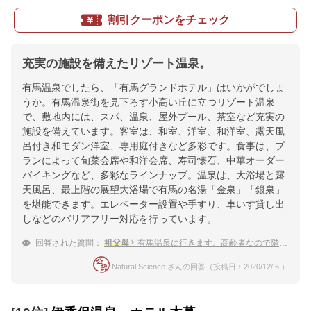
割引クーポンをチェック
充実の施設を備えたリゾート温泉。
有馬温泉でしたら、「有馬グランドホテル」はいかがでしょ
うか。有馬温泉街を見下ろす小高い丘に立つリゾート温泉
で、敷地内には、スパ、温泉、屋外プール、茶室など充実の
施設を備えています。客室は、和室、洋室、和洋室、露天風
呂付き和モダン洋室、専用庭付きなど多彩です。食事は、プ
ランによって旬菜会席や和洋会席、寿司懐石、中華オーダー
バイキングなど、多彩なラインナップ。温泉は、大浴場と露
天風呂、最上階の展望大浴場で有馬の名湯「金泉」「銀泉」
を堪能できます。エレベーター設置や手すり、車いす貸し出
しなどのバリアフリー対応を行っています。
回答された質問：
祖父母
と有馬温泉に行きます。高齢者なので階段のない宿がいいと思っています。教えてください！
Natural Science さんの回答（投稿日：2020/12/ 6 ）