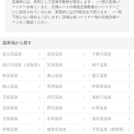
交換時には、原則として交換手数料が発生します。（一部の交換パ
ートナーを除く）また、交換レートや最低交換数量がパートナーご
とに設定されているため、実質的には1円相当を下回ります。（一部
下回らない場合もございます）詳細は各パートナー毎の交換詳細ペ
ージをご確認ください。
温泉地から探す
定山渓温泉
登別温泉
十勝川温泉
湯の川温泉（北海道）
乳頭温泉
鳴子温泉
秋保温泉
東山温泉
蔵王温泉
銀山温泉
草津温泉
伊香保温泉
万座温泉
四万温泉
鬼怒川温泉
塩原温泉
野沢温泉
白骨温泉
月岡温泉
石和温泉
湯河原温泉
伊東温泉
修善寺温泉
下田温泉（静岡県）