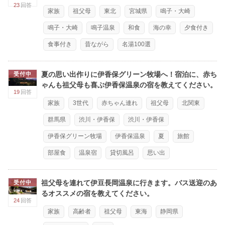
23
回答
家族
祖父母
東北
宮城県
鳴子・大崎
鳴子・大崎
鳴子温泉
和食
海の幸
夕食付き
食事付き
昔ながら
名湯100選
夏の思い出作りに伊香保グリーン牧場へ！宿泊に、赤ち
受付中
ゃんも祖父母も喜ぶ伊香保温泉の宿を教えてください。
19
回答
家族
3世代
赤ちゃん連れ
祖父母
北関東
群馬県
渋川・伊香保
渋川・伊香保
伊香保グリーン牧場
伊香保温泉
夏
旅館
部屋食
温泉宿
貸切風呂
思い出
祖父母を連れて伊豆長岡温泉に行きます。バス送迎のあ
受付中
るオススメの宿を教えてください。
24
回答
家族
高齢者
祖父母
東海
静岡県