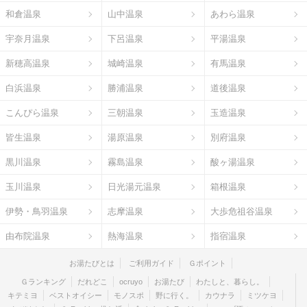
和倉温泉
山中温泉
あわら温泉
宇奈月温泉
下呂温泉
平湯温泉
新穂高温泉
城崎温泉
有馬温泉
白浜温泉
勝浦温泉
道後温泉
こんぴら温泉
三朝温泉
玉造温泉
皆生温泉
湯原温泉
別府温泉
黒川温泉
霧島温泉
酸ヶ湯温泉
玉川温泉
日光湯元温泉
箱根温泉
伊勢・鳥羽温泉
志摩温泉
大歩危祖谷温泉
由布院温泉
熱海温泉
指宿温泉
お湯たびとは
ご利用ガイド
Ｇポイント
Ｇランキング
だれどこ
ocruyo
お湯たび
わたしと、暮らし。
キテミヨ
ベストオイシー
モノスポ
野に行く。
カウナラ
ミツケヨ