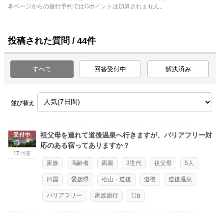
本ページからの旅行予約ではGポイントは加算されません。
投稿された質問 / 44件
すべて
回答受付中
解決済み
並び替え
祖父母を連れて道後温泉へ行きますが、バリアフリー対
受付中
応のある宿ってありますか？
17
回答
家族
高齢者
両親
3世代
祖父母
5人
四国
愛媛県
松山・道後
道後
道後温泉
バリアフリー
家族旅行
1泊