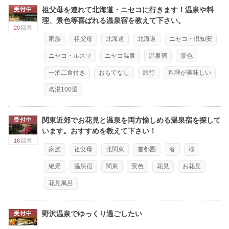
祖父母を連れて北海道・ニセコに行きます！温泉や料
受付中
理、景色等喜ばれる温泉宿を教えて下さい。
20
回答
家族
祖父母
北海道
北海道
ニセコ・倶知安
ニセコ・ルスツ
ニセコ温泉
温泉宿
景色
一泊二食付き
おもてなし
旅行
料理が美味しい
名湯100選
関東近郊でお花見と温泉を両方愉しめる温泉宿を探して
受付中
います。おすすめを教えて下さい！
16
回答
家族
祖父母
北関東
首都圏
春
桜
絶景
温泉宿
関東
景色
花見
お花見
花見風呂
野沢温泉でゆっくり過ごしたい
受付中