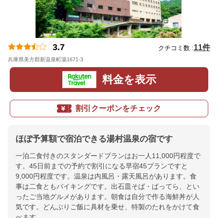
3.7
11件
クチコミ数 :
兵庫県美方郡新温泉町湯1671-3
地図
料金を表示
割引クーポンをチェック
ほぼ予算額で宿泊できる湯村温泉の宿です
一泊二食付きのスタンダードプランはお一人11,000円程度で
す。45日前までの予約で割引になる早宿45プランですと
9,000円程度です。温泉は内風呂・露天風呂があります。食
事は二食ともバイキングです。出石皿そば・ばってら、とい
ったご当地グルメがあります。朝食は自分で作る海鮮丼が人
気です。どんぶりご飯に具材を乗せ、特製のたれをかけて食
べます。