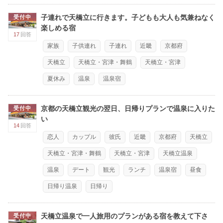
子連れで天橋立に行きます。子どもも大人も気兼ねなく
受付中
楽しめる宿
17
回答
家族
子供連れ
子連れ
近畿
京都府
天橋立
天橋立・宮津・舞鶴
天橋立・宮津
夏休み
温泉
温泉宿
京都の天橋立観光の翌日、日帰りプランで温泉に入りた
受付中
い
14
回答
恋人
カップル
彼氏
近畿
京都府
天橋立
天橋立・宮津・舞鶴
天橋立・宮津
天橋立温泉
温泉
デート
観光
ランチ
温泉宿
昼食
日帰り温泉
日帰り
天橋立温泉で一人旅用のプランがある宿を教えて下さ
受付中