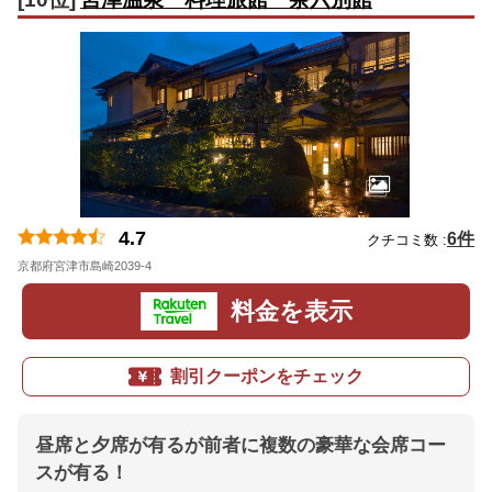
4.7
6件
クチコミ数 :
京都府宮津市島崎2039-4
地図
料金を表示
割引クーポンをチェック
昼席と夕席が有るが前者に複数の豪華な会席コー
スが有る！