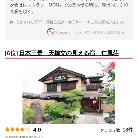
夕食はレストラン「MON」での基本懐石料理、朝は同じく和
食膳を頂く。
回答された質問：
天橋立
温泉へ女子旅！日本三景の景色が楽しめる宿
Shinryuken さんの回答（投稿日：2023/11/16 ）
[6位]
日本三景 天橋立の見える宿 仁風荘
4.0
18件
クチコミ数 :
京都府宮津市文珠185-18
地図