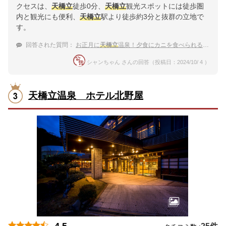
クセスは、
天橋立
徒歩0分、
天橋立
観光スポットには徒歩圏
内と観光にも便利、
天橋立
駅より徒歩約3分と抜群の立地で
す。
回答された質問：
お正月に
天橋立
温泉！夕食にカニを食べられる温泉宿のおすすめは？
シャンちゃん さんの回答（投稿日：2024/10/ 4 ）
天橋立温泉 ホテル北野屋
4.5