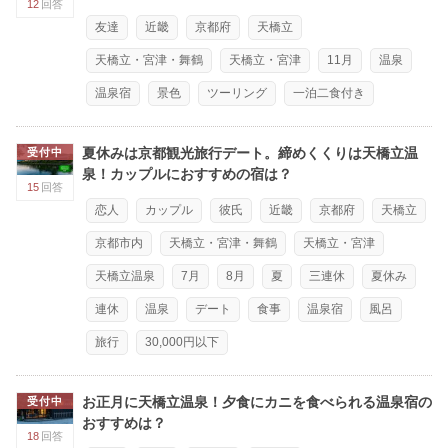
12
回答
友達
近畿
京都府
天橋立
天橋立・宮津・舞鶴
天橋立・宮津
11月
温泉
温泉宿
景色
ツーリング
一泊二食付き
夏休みは京都観光旅行デート。締めくくりは天橋立温
受付中
泉！カップルにおすすめの宿は？
15
回答
恋人
カップル
彼氏
近畿
京都府
天橋立
京都市内
天橋立・宮津・舞鶴
天橋立・宮津
天橋立温泉
7月
8月
夏
三連休
夏休み
連休
温泉
デート
食事
温泉宿
風呂
旅行
30,000円以下
お正月に天橋立温泉！夕食にカニを食べられる温泉宿の
受付中
おすすめは？
18
回答