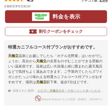
25件
クチコミ数 :
京都府宮津市文珠100
地図
料金を表示
割引クーポンをチェック
特選カニフルコース付プランがおすすめです。
天橋立
温泉にお越しでしたら「ホテル北野屋」はいかがでし
ょうか。高台から
天橋立
の全景をのぞむことができる景観の
いい温泉宿です。温泉は広い大浴場と緑に囲まれた露天風呂
などで気持ちよく湯あみできます。ご予算内でしたらズワイ
ガニがたっぷり味わえる特選カニフルコース付プランがおす
すめです。場所は
天橋立
駅下車、徒歩7分ほどです。
回答された質問：
お正月に
天橋立
温泉！夕食にカニを食べられる温泉宿のおすすめは？
Natural Science さんの回答（投稿日：2024/9/ 9 ）