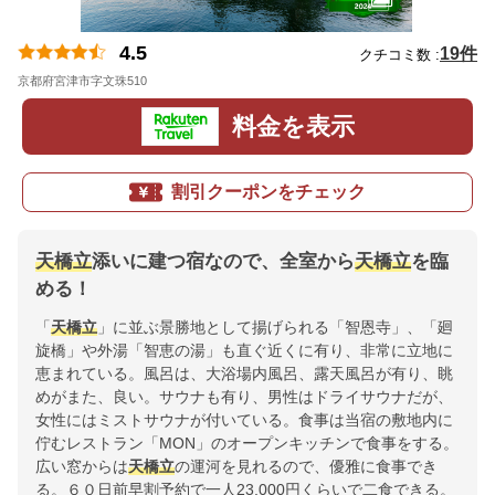
4.5
19件
クチコミ数 :
京都府宮津市字文珠510
地図
料金を表示
割引クーポンをチェック
天橋立
添いに建つ宿なので、全室から
天橋立
を臨
める！
「
天橋立
」に並ぶ景勝地として揚げられる「智恩寺」、「廻
旋橋」や外湯「智恵の湯」も直ぐ近くに有り、非常に立地に
恵まれている。風呂は、大浴場内風呂、露天風呂が有り、眺
めがまた、良い。サウナも有り、男性はドライサウナだが、
女性にはミストサウナが付いている。食事は当宿の敷地内に
佇むレストラン「MON」のオープンキッチンで食事をする。
広い窓からは
天橋立
の運河を見れるので、優雅に食事でき
る。６０日前早割予約で一人23,000円くらいで二食できる。