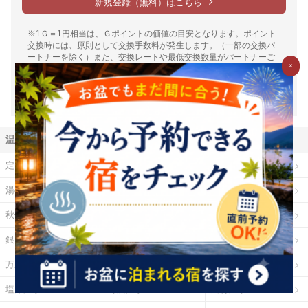
新規登録（無料）はこちら
※1Ｇ＝1円相当は、Ｇポイントの価値の目安となります。ポイント
交換時には、原則として交換手数料が発生します。（一部の交換パ
ートナーを除く）また、交換レートや最低交換数量がパートナーご
×
とに設定されているため、実質的には1円相当を下回ります。（一部
下回らない場合もございます）詳細は各パートナー毎の交換詳細ペ
ージをご確認ください。
温泉地から探す
定山渓温泉
登別温泉
十勝川温泉
湯の川温泉（北海道）
乳頭温泉
鳴子温泉
秋保温泉
東山温泉
蔵王温泉
銀山温泉
草津温泉
伊香保温泉
万座温泉
四万温泉
鬼怒川温泉
塩原温泉
野沢温泉
白骨温泉