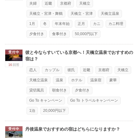
夫婦
近畿
京都府
天橋立
天橋立・宮津・舞鶴
天橋立・宮津
天橋立温泉
1月
冬
年末年始
正月
カニ
カニ料理
夕食付き
食事付き
50,000円以下
彼と今ならすいている京都へ！天橋立温泉でおすすめの
受付中
宿は？
16
回答
恋人
カップル
彼氏
近畿
京都府
天橋立
天橋立温泉
温泉
ホテル
温泉宿
豪華
貸切風呂
朝食付き
夕食付き
Go To キャンペーン
Go To トラベルキャンペーン
1泊
20,000円以下
丹後温泉でおすすめの宿はどちらになりますか？
受付中