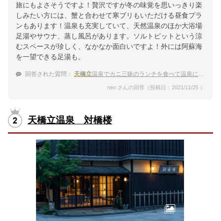
旅にもよさそうですよ！贅沢ですが冬の味覚を思いっきり楽
しみたい方には、蟹と合わせて寒ブリもいただける昼食プラ
ンもあります！温泉も充実していて、天然温泉のほか大浴場
足湯やサウナ、蒸し風呂があります。ソルトピットという涼
むスペースが珍しく、なかなか面白いですよ！外には阿蘇海
を一望できる足湯も。
回答された質問：
天橋立
温泉でカニ三昧のランチを食べて温泉に入りたいです。
neo さんの回答（投稿日：2021/11/25 ）
天橋立温泉 対橋楼