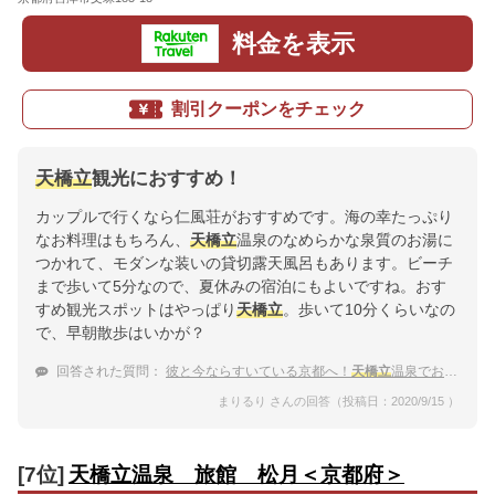
料金を表示
割引クーポンをチェック
天橋立
観光におすすめ！
カップルで行くなら仁風荘がおすすめです。海の幸たっぷり
なお料理はもちろん、
天橋立
温泉のなめらかな泉質のお湯に
つかれて、モダンな装いの貸切露天風呂もあります。ビーチ
まで歩いて5分なので、夏休みの宿泊にもよいですね。おす
すめ観光スポットはやっぱり
天橋立
。歩いて10分くらいなの
で、早朝散歩はいかが？
回答された質問：
彼と今ならすいている京都へ！
天橋立
温泉でおすすめの宿は？
まりるり さんの回答（投稿日：2020/9/15 ）
[7位]
天橋立温泉 旅館 松月＜京都府＞