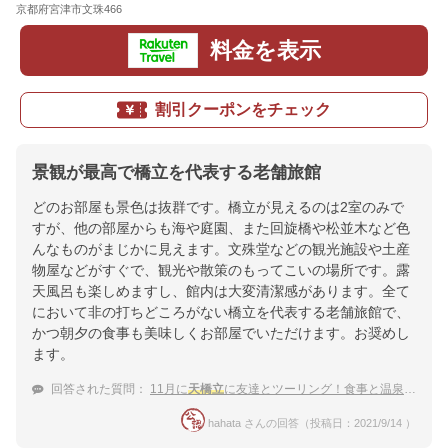
京都府宮津市文珠466
地図
料金を表示
割引クーポンをチェック
景観が最高で橋立を代表する老舗旅館
どのお部屋も景色は抜群です。橋立が見えるのは2室のみで
すが、他の部屋からも海や庭園、また回旋橋や松並木など色
んなものがまじかに見えます。文殊堂などの観光施設や土産
物屋などがすぐで、観光や散策のもってこいの場所です。露
天風呂も楽しめますし、館内は大変清潔感があります。全て
において非の打ちどころがない橋立を代表する老舗旅館で、
かつ朝夕の食事も美味しくお部屋でいただけます。お奨めし
ます。
回答された質問：
11月に
天橋立
に友達とツーリング！食事と温泉そして設備がキレイな宿
hahata さんの回答（投稿日：2021/9/14 ）