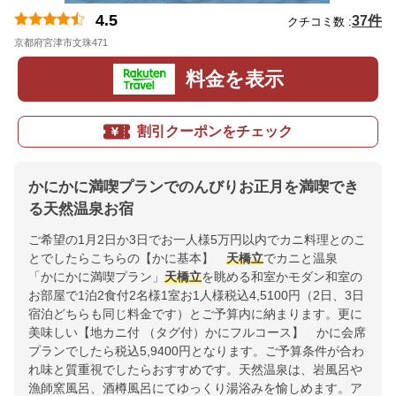
4.5
37件
クチコミ数 :
京都府宮津市文珠471
地図
料金を表示
割引クーポンをチェック
かにかに満喫プランでのんびりお正月を満喫でき
る天然温泉お宿
ご希望の1月2日か3日でお一人様5万円以内でカニ料理とのこ
とでしたらこちらの【かに基本】
天橋立
でカニと温泉
「かにかに満喫プラン」
天橋立
を眺める和室かモダン和室の
お部屋で1泊2食付2名様1室お1人様税込4,5100円（2日、3日
宿泊どちらも同じ料金です）とご予算内に納まります。更に
美味しい【地カニ付 （タグ付）かにフルコース】 かに会席
プランでしたら税込5,9400円となります。ご予算条件が合わ
れ味と質重視でしたらおすすめです。天然温泉は、岩風呂や
漁師窯風呂、酒樽風呂にてゆっくり湯浴みを愉しめます。ア