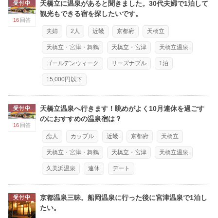
天橋立に温泉があると聞きました。30代夫婦で1泊して
受付中
観光もできる宿を探したいです。
16
回答
夫婦
2人
近畿
京都府
天橋立
天橋立・宮津・舞鶴
天橋立・宮津
天橋立温泉
ゴールデンウィーク
リーズナブル
1泊
15,000円以下
天橋立温泉へ行きます！眺めがよく10月連休を過ごす
受付中
のにおすすめの温泉宿は？
16
回答
恋人
カップル
近畿
京都府
天橋立
天橋立・宮津・舞鶴
天橋立・宮津
天橋立温泉
久美浜温泉
連休
デート
京都温泉三昧。船岡温泉に行った後に宮津温泉で1泊し
受付中
たい。