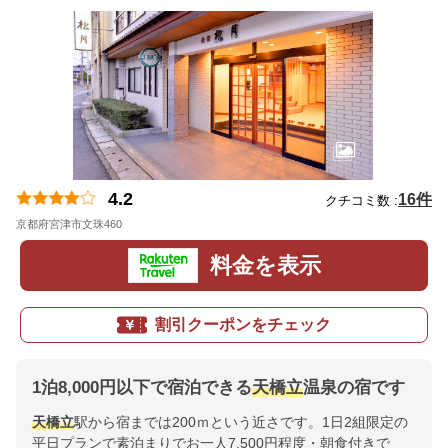
4.2
16件
クチコミ数 :
京都府宮津市文珠460
地図
料金を表示
割引クーポンをチェック
1泊8,000円以下で宿泊できる
天橋立
温泉の宿です
天橋立
駅から宿までは200ｍという近さです。1日2組限定の
平日プランで素泊まりでお一人7,500円程度・朝食付きで