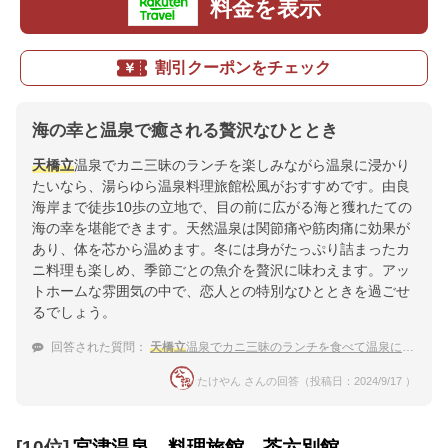
料金を表示
割引クーポンをチェック
海の幸と温泉で癒される贅沢なひととき
天橋立
温泉でカニ三昧のランチを楽しみながら温泉に浸かり
たいなら、湯らゆら温泉料理旅館松風がおすすめです。由良
海岸まで徒歩10歩の立地で、目の前に広がる海と獲れたての
海の幸を堪能できます。天然温泉は関節痛や筋肉痛に効果が
あり、体を芯から温めます。冬には身がたっぷり詰まったカ
ニ料理も楽しめ、季節ごとの魚介を贅沢に味わえます。アッ
トホームな雰囲気の中で、恋人との特別なひとときを過ごせ
るでしょう。
回答された質問：
天橋立
温泉でカニ三昧のランチを食べて温泉に入りたいです。
たけやん さんの回答（投稿日：2024/9/17 ）
[10位]
宮津温泉 料理旅館 茶六別館