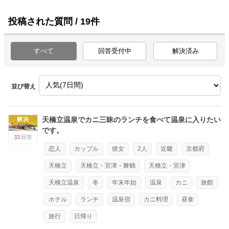
投稿された質問 / 19件
すべて
回答受付中
解決済み
並び替え
天橋立温泉でカニ三昧のランチを食べて温泉に入りたい
解決
です。
33
回答
恋人
カップル
彼女
2人
近畿
京都府
天橋立
天橋立・宮津・舞鶴
天橋立・宮津
天橋立温泉
冬
年末年始
温泉
カニ
旅館
ホテル
ランチ
温泉宿
カニ料理
昼食
旅行
日帰り