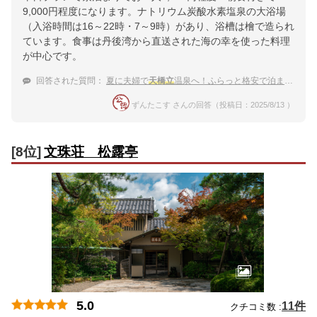
9,000円程度になります。ナトリウム炭酸水素塩泉の大浴場
（入浴時間は16～22時・7～9時）があり、浴槽は檜で造られ
ています。食事は丹後湾から直送された海の幸を使った料理
が中心です。
回答された質問：
夏に夫婦で
天橋立
温泉へ！ふらっと格安で泊まれる宿
ずんたこす さんの回答（投稿日：2025/8/13 ）
[8位]
文珠荘 松露亭
5.0
11件
クチコミ数 :