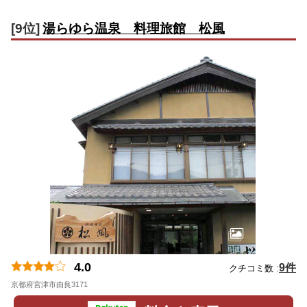
[9位]
湯らゆら温泉 料理旅館 松風
4.0
9件
クチコミ数 :
京都府宮津市由良3171
地図