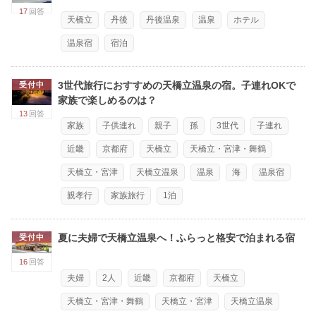
17
回答
天橋立
丹後
丹後温泉
温泉
ホテル
温泉宿
宿泊
3世代旅行におすすめの天橋立温泉の宿。子連れOKで
受付中
家族で楽しめるのは？
13
回答
家族
子供連れ
親子
孫
3世代
子連れ
近畿
京都府
天橋立
天橋立・宮津・舞鶴
天橋立・宮津
天橋立温泉
温泉
海
温泉宿
親孝行
家族旅行
1泊
夏に夫婦で天橋立温泉へ！ふらっと格安で泊まれる宿
受付中
16
回答
夫婦
2人
近畿
京都府
天橋立
天橋立・宮津・舞鶴
天橋立・宮津
天橋立温泉