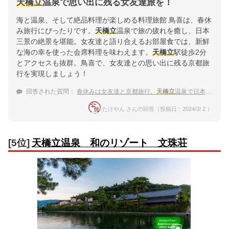
天橋立
温泉で思い出に残る女友達旅を！
海と温泉、そして絶品料理が楽しめる料理旅館 鳥喜は、春休
み旅行にぴったりです。
天橋立
温泉で旅の疲れを癒し、日本
三景の絶景を堪能。女友達と語り合えるお部屋食では、新鮮
な海の幸を使った会席料理を味わえます。
天橋立
駅徒歩2分
とアクセスも抜群。鳥喜で、女友達との思い出に残る京都旅
行を実現しましょう！
回答された質問：
春休みは女友達と京都旅行。
天橋立
温泉で日本三景を堪能したい！
たけやん さんの回答（投稿日：2024/3/ 2 ）
[5位]
天橋立温泉 和のリゾート 文珠荘