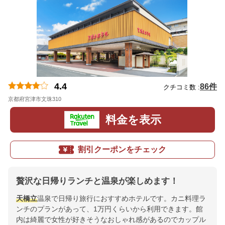
4.4
86件
クチコミ数 :
京都府宮津市文珠310
地図
料金を表示
割引クーポンをチェック
贅沢な日帰りランチと温泉が楽しめます！
天橋立
温泉で日帰り旅行におすすめホテルです。カニ料理ラ
ンチのプランがあって、1万円くらいから利用できます。館
内は綺麗で女性が好きそうなおしゃれ感があるのでカップル