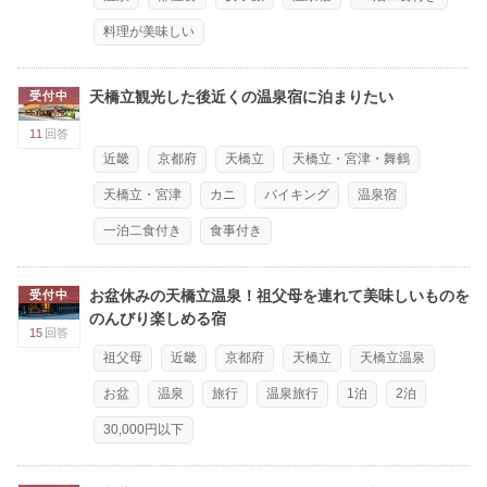
料理が美味しい
天橋立観光した後近くの温泉宿に泊まりたい
受付中
11
回答
近畿
京都府
天橋立
天橋立・宮津・舞鶴
天橋立・宮津
カニ
バイキング
温泉宿
一泊二食付き
食事付き
お盆休みの天橋立温泉！祖父母を連れて美味しいものを
受付中
のんびり楽しめる宿
15
回答
祖父母
近畿
京都府
天橋立
天橋立温泉
お盆
温泉
旅行
温泉旅行
1泊
2泊
30,000円以下