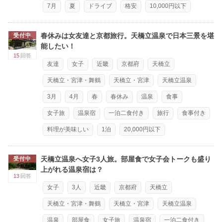
7月
夏
ドライブ
格安
10,000円以下
春休みは女友達と京都旅行。天橋立温泉で日本三景を堪
受付中
能したい！
15
回答
友達
女子
近畿
京都府
天橋立
天橋立・宮津・舞鶴
天橋立・宮津
天橋立温泉
3月
4月
春
春休み
温泉
食事
女子旅
温泉宿
一泊二食付き
旅行
食事付き
料理が美味しい
1泊
20,000円以下
天橋立温泉へ女子3人旅。部屋食で女子会トークも盛り
受付中
上がれる温泉宿は？
13
回答
女子
3人
近畿
京都府
天橋立
天橋立・宮津・舞鶴
天橋立・宮津
天橋立温泉
温泉
部屋食
女子旅
温泉宿
一泊二食付き