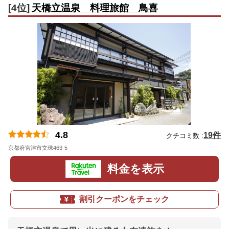
[4位]
天橋立温泉 料理旅館 鳥喜
4.8
19件
クチコミ数 :
京都府宮津市文珠463-5
地図
料金を表示
割引クーポンをチェック