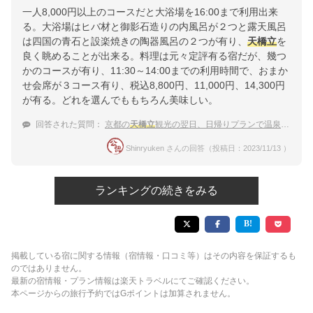
一人8,000円以上のコースだと大浴場を16:00まで利用出来
る。大浴場はヒバ材と御影石造りの内風呂が２つと露天風呂
は四国の青石と設楽焼きの陶器風呂の２つが有り、
天橋立
を
良く眺めることが出来る。料理は元々定評有る宿だが、幾つ
かのコースが有り、11:30～14:00までの利用時間で、おまか
せ会席が３コース有り、税込8,800円、11,000円、14,300円
が有る。どれを選んでももちろん美味しい。
回答された質問：
京都の
天橋立
観光の翌日、日帰りプランで温泉に入りたい
Shinryuken さんの回答（投稿日：2023/11/13 ）
ランキングの続きをみる
掲載している宿に関する情報（宿情報・口コミ等）はその内容を保証するも
のではありません。
最新の宿情報・プラン情報は楽天トラベルにてご確認ください。
本ページからの旅行予約ではGポイントは加算されません。