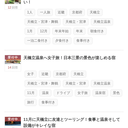
い！
12
回答
1人
一人旅
近畿
京都府
天橋立
天橋立・宮津・舞鶴
天橋立・宮津
天橋立温泉
1月
12月
年末年始
年末
朝食付き
一泊二食付き
夕食付き
食事付き
天橋立温泉へ女子旅！日本三景の景色が楽しめる宿
受付中
14
回答
女子
近畿
京都府
天橋立
天橋立・宮津・舞鶴
天橋立・宮津
天橋立温泉
11月
温泉
ドライブ
女子旅
温泉宿
景色
旅行
食事付き
11月に天橋立に友達とツーリング！食事と温泉そして
受付中
設備がキレイな宿