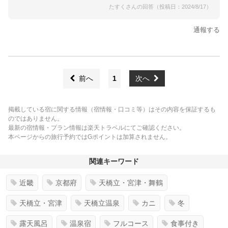
たすくさんの回答（投稿日：2024/8/17）
通報する
前へ
1
次へ
掲載している宿に関する情報（宿情報・口コミ等）はその内容を保証するも
のではありません。
最新の宿情報・プラン情報は楽天トラベルにてご確認ください。
本ページからの旅行予約ではGポイントは加算されません。
関連キーワード
近畿
京都府
天橋立・宮津・舞鶴
天橋立・宮津
天橋立温泉
カニ
冬
露天風呂
温泉宿
フルコース
食事付き