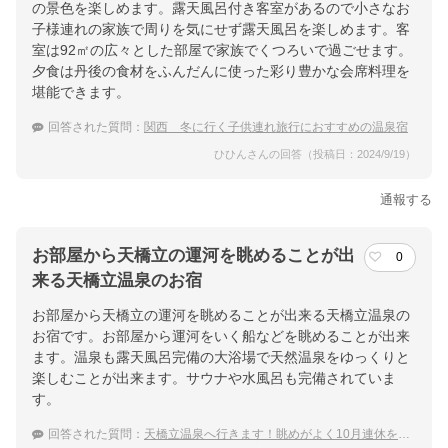
の景色を楽しめます。露天風呂付き客室があるので小さなお
子様連れの家族で周りを気にせず露天風呂を楽しめます。客
室は92㎡の広々とした部屋で家族でくつろいで過ごせます。
夕食は丹後の食材をふんだんに使った彩り豊かな会席料理を
堪能できます。
回答された質問：
関西 冬に行く子供連れ旅行におすすめの温泉宿
ひひんさんの回答（投稿日：2024/9/19）
通報する
お部屋から天橋立の運河を眺めることが出
0
来る天橋立温泉のお宿
お部屋から天橋立の運河を眺めることが出来る天橋立温泉の
お宿です。お部屋から運河をいく船などを眺めることが出来
ます。温泉も露天風呂完備の大浴場で天然温泉をゆっくりと
楽しむことが出来ます。サウナや水風呂も完備されていま
す。
回答された質問：
天橋立温泉へ行きます！眺めがよく10月連休を過ごすのにおすすめの温泉宿は？