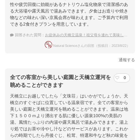
性や疲労回復に効能があるナトリウム塩化物泉で清潔感のあ
る大浴場や露天風呂で湯あみできます。夕食はお造りや焼き
物などの味わい深い京風会席が味わえます。ご予算内で利用
できる2食付きプランを用意しています。
回答された質問：
お盆休みの天橋立温泉！祖父母を連れて美味しいものをのんびり楽しめる宿
Natural Scienceさんの回答（投稿日：2023/8/22）
通報する
全ての客室から美しい庭園と天橋立運河を
0
眺めることができます
天橋立にお越しでしたら「文珠荘」はいかがでしょうか。天
橋立のすぐそばに位置している温泉宿です。全ての客室から
美しい庭園と天橋立運河を眺めることができます。温泉は地
下１５００ｍより湧出する肌に優しい源泉100%の美肌の
湯。風情たっぷりの内湯や露天風呂で湯あみできます。湯上
り処ではお茶や冷やし汁などのサービスがあります。これか
らの時期でしたら丹後ぐじ、松茸、特選和牛など秋の味覚を