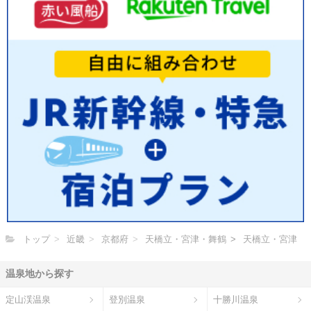
トップ
近畿
京都府
天橋立・宮津・舞鶴
天橋立・宮津
温泉地から探す
定山渓温泉
登別温泉
十勝川温泉