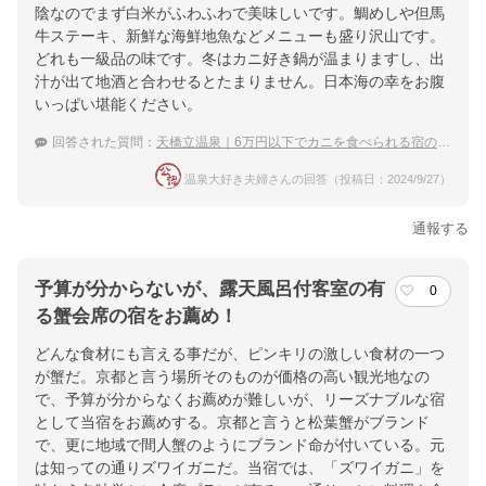
陰なのでまず白米がふわふわで美味しいです。鯛めしや但馬
牛ステーキ、新鮮な海鮮地魚などメニューも盛り沢山です。
どれも一級品の味です。冬はカニ好き鍋が温まりますし、出
汁が出て地酒と合わせるとたまりません。日本海の幸をお腹
いっぱい堪能ください。
回答された質問：
天橋立温泉｜6万円以下でカニを食べられる宿のおすすめは？
温泉大好き夫婦さんの回答（投稿日：2024/9/27）
通報する
予算が分からないが、露天風呂付客室の有
0
る蟹会席の宿をお薦め！
どんな食材にも言える事だが、ピンキリの激しい食材の一つ
が蟹だ。京都と言う場所そのものが価格の高い観光地なの
で、予算が分からなくお薦めが難しいが、リーズナブルな宿
として当宿をお薦めする。京都と言うと松葉蟹がブランド
で、更に地域で間人蟹のようにブランド命が付いている。元
は知っての通りズワイガニだ。当宿では、「ズワイガニ」を