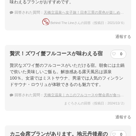
味わえるプランがおすすめです。
回答された質問：
天橋立温泉へ女子旅！日本三景の景色が楽しめる宿
Behind The Lineさんの回答（投稿日：2021/10/ 6）
通報する
贅沢！ズワイ蟹フルコースが味わえる宿
0
贅沢なズワイ蟹のフルコースがいただける宿。朝食には土鍋
で炊いた美味しいご飯も。解放感ある露天風呂は源泉
100％。女湯ではミストサウナ、男湯では人気のフィンラン
ドサウナ・ロウリュが体験できるのも魅力です。
回答された質問：
天橋立温泉｜カニのフルコースや蟹会席が食べられる宿のおすすめは？
まぐろさんの回答（投稿日：2024/11/ 2）
通報する
カニ会席プランがあります。地元丹後産の
0