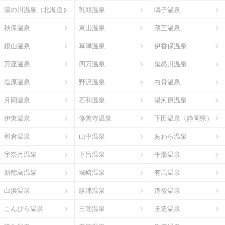
湯の川温泉（北海道）
乳頭温泉
鳴子温泉
秋保温泉
東山温泉
蔵王温泉
銀山温泉
草津温泉
伊香保温泉
万座温泉
四万温泉
鬼怒川温泉
塩原温泉
野沢温泉
白骨温泉
月岡温泉
石和温泉
湯河原温泉
伊東温泉
修善寺温泉
下田温泉（静岡県）
和倉温泉
山中温泉
あわら温泉
宇奈月温泉
下呂温泉
平湯温泉
新穂高温泉
城崎温泉
有馬温泉
白浜温泉
勝浦温泉
道後温泉
こんぴら温泉
三朝温泉
玉造温泉