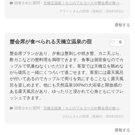
回答された質問：
天橋立温泉｜カニのフルコースや蟹会席が食べられる宿のおすすめは？
アラートさんの回答（投稿日：2024/10/12）
通報する
蟹会席が食べられる天橋立温泉の宿
0
蟹会席プランがあり、夕食は蟹刺しや焼き蟹、カニ天ぷら、
酢ガニなどの蟹料理を満喫できます。食事は個室食なのでカ
ップルで気兼ねなくいただけます。客室では天橋立を眺めな
がら彼氏と一緒にくつろいで過ごせます。客室には露天風呂
が付いてあるのでカップルで周りを気にすることなく露天風
呂を楽しめます。他にも天然温泉100%の大浴場と開放感の
ある露天風呂があり、ゆったりと浸かれて心身ともにリフレ
ッシュできます。
回答された質問：
天橋立温泉｜カニのフルコースや蟹会席が食べられる宿のおすすめは？
ひひんさんの回答（投稿日：2024/10/12）
通報する