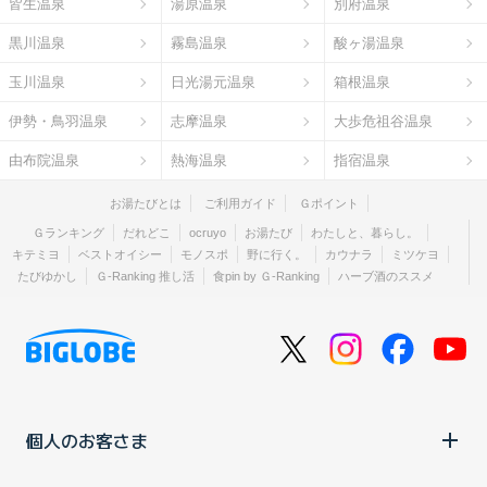
皆生温泉
湯原温泉
別府温泉
黒川温泉
霧島温泉
酸ヶ湯温泉
玉川温泉
日光湯元温泉
箱根温泉
伊勢・鳥羽温泉
志摩温泉
大歩危祖谷温泉
由布院温泉
熱海温泉
指宿温泉
お湯たびとは
ご利用ガイド
Ｇポイント
Ｇランキング
だれどこ
ocruyo
お湯たび
わたしと、暮らし。
キテミヨ
ベストオイシー
モノスポ
野に行く。
カウナラ
ミツケヨ
たびゆかし
Ｇ-Ranking 推し活
食pin by Ｇ-Ranking
ハーブ酒のススメ
個人のお客さま