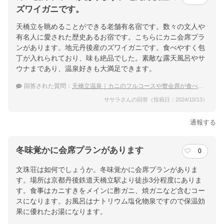
ズワイガニです。
天橋立を眺めることができる老舗有名宿です。数々の文人や
有名人に愛された歴史あるお宿です。こちらにカニ会席プラ
ンがあります。地元丹後産のズワイガニです。食べやすく包
丁が入れられており、味も絶品でした。素敵な露天風呂やサ
ウナまであり、温泉好きも大満足できます。
回答された質問：
天橋立温泉｜カニのフルコースや蟹会席が食べられる宿のおすすめは？
ササラさんの回答（投稿日：2024/10/13）
通報する
冬味覚かに会席プランがあります
0
文珠荘は如何でしょうか。冬味覚かに会席プランがありま
す。場所は京都丹後鉄道天橋立駅より徒歩3分程度にありま
す。食事はカニすきをメインに酢ガニ、焼ガニなど含むコー
スになります。お風呂はナトリウム塩化物泉ですので保温効
果に優れたお湯になります。