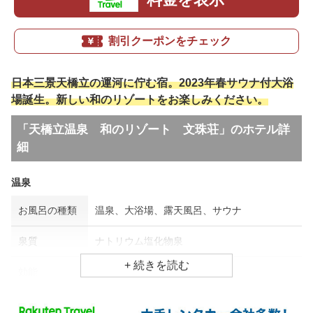
割引クーポンをチェック
日本三景天橋立の運河に佇む宿。2023年春サウナ付大浴
場誕生。新しい和のリゾートをお楽しみください。
「天橋立温泉 和のリゾート 文珠荘」のホテル詳
細
温泉
お風呂の種類
温泉、大浴場、露天風呂、サウナ
泉質
ナトリウム塩化物泉
効能
神経痛、冷え性、疲労回復
食事場所