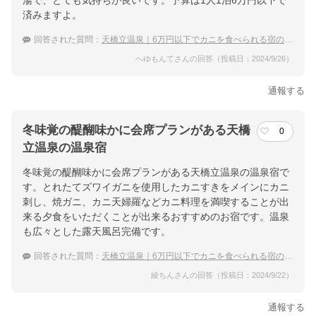
湯で、とても気持ちが良いです。予算は1人1泊6万円以下で
済みますよ。
回答された質問：
天橋立温泉｜6万円以下でカニを食べられる宿のおすすめは？
へゆもんてさんの回答（投稿日：2024/9/26）
通報する
冬味覚の醍醐味かに会席プランがある天橋
0
立温泉の温泉宿
冬味覚の醍醐味かに会席プランがある天橋立温泉の温泉宿で
す。とれたてズワイガニを使用したカニすきをメインにカニ
刺し、焼ガニ、カニ天婦羅などカニ料理を満喫することが出
来る夕食をいただくことが出来るおすすめのお宿です。温泉
も広々とした露天風呂完備です。
回答された質問：
天橋立温泉｜6万円以下でカニを食べられる宿のおすすめは？
綾ちんさんの回答（投稿日：2024/9/22）
通報する