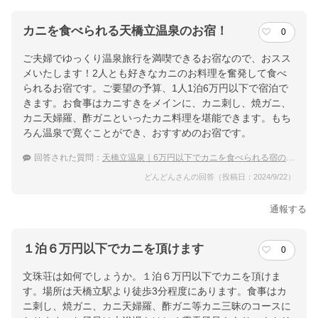
カニを食べられる天橋立温泉のお宿！
0
ご夫婦でゆっくり温泉旅行を満喫できるお宿なので、おスス
メいたします！2人とも好きなカニのお料理を奮発して食べ
られるお宿です。ご要望の予算、1人1泊6万円以下で宿泊で
きます。お食事はカニすきをメインに、カニ刺し、焼ガニ、
カニ天婦羅、酢ガニといったカニ料理を堪能できます。もち
ろん温泉で寛ぐことができ、おすすめのお宿です。
回答された質問：
天橋立温泉｜6万円以下でカニを食べられる宿のおすすめは？
どんどんさんの回答（投稿日：2024/9/22）
通報する
１泊６万円以下でカニを頂けます
0
文珠荘は如何でしょうか。１泊６万円以下でカニを頂けま
す。場所は天橋立駅より徒歩3分程度にあります。食事はカ
ニ刺し、焼ガニ、カニ天婦羅、酢ガニ等カニ三昧のコースに