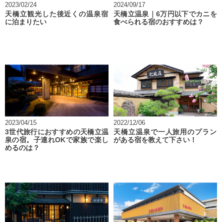
2023/02/24
2024/09/17
天橋立観光した後近くの温泉宿
天橋立温泉｜6万円以下でカニを
に泊まりたい
食べられる宿のおすすめは？
2023/04/15
2022/12/06
3世代旅行におすすめの天橋立温
天橋立温泉で一人旅用のプラン
泉の宿。子連れOKで家族で楽し
がある宿を教えて下さい！
めるのは？