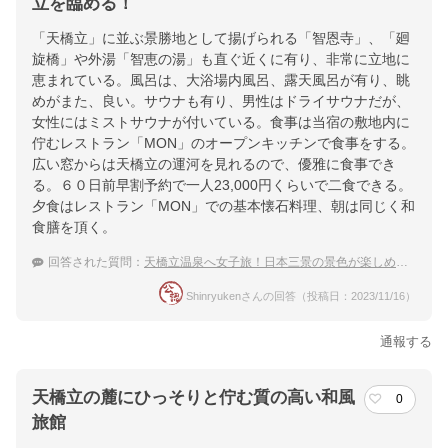
立を臨める！
「天橋立」に並ぶ景勝地として揚げられる「智恩寺」、「廻
旋橋」や外湯「智恵の湯」も直ぐ近くに有り、非常に立地に
恵まれている。風呂は、大浴場内風呂、露天風呂が有り、眺
めがまた、良い。サウナも有り、男性はドライサウナだが、
女性にはミストサウナが付いている。食事は当宿の敷地内に
佇むレストラン「MON」のオープンキッチンで食事をする。
広い窓からは天橋立の運河を見れるので、優雅に食事でき
る。６０日前早割予約で一人23,000円くらいで二食できる。
夕食はレストラン「MON」での基本懐石料理、朝は同じく和
食膳を頂く。
回答された質問：
天橋立温泉へ女子旅！日本三景の景色が楽しめる宿
Shinryukenさんの回答（投稿日：2023/11/16）
通報する
天橋立の麓にひっそりと佇む質の高い和風
0
旅館