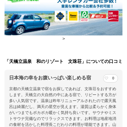
朝食
レストラン、食事処
夕食
レストラン、食事処
チェックイン・チェックアウト時間
>
チェックイン
15:00(最終チェックイン：18:00)
チェックアウ
10:00
「天橋立温泉 和のリゾート 文珠荘」についての口コミ
ト
日本海の幸をお腹いっぱい楽しめる宿
0
交通アクセス
京都の天橋立温泉で宿をお探しであれば、文珠荘をおすすめ
京都丹後鉄道 天橋立駅より徒歩3分
します。天橋立の大自然の中にある宿で、リピートする方が
多い人気宿です。温泉は昨年リニューアルされたので露天風
提供：楽天トラベル
呂は綺麗だし、満天の星空が見えます。湯質は柔らかく身体
楽天トラベルで
がいつまでもポカポカ暖かく気持ち良いです。サウナやミス
トサウナ完備なのでリラックスできます。お料理は地産地消
ホテル詳細を詳しく見る
の食材を活かした料理長こだわりの料理が堪能できます。山