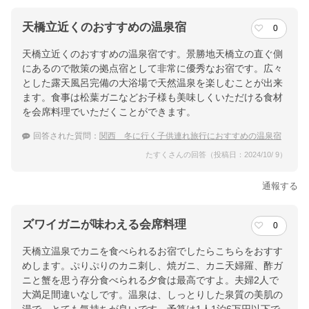
天橋立近くのおすすめの温泉宿
0
天橋立近くのおすすめの温泉宿です。景勝地天橋立の直ぐ側
にあるので散策の拠点宿として非常に優秀なお宿です。広々
とした露天風呂完備の大浴場で天然温泉を楽しむことが出来
ます。食事は松葉ガニなどお子様も美味しくいただける食材
を会席料理でいただくことができます。
回答された質問：
関西 冬に行く子供連れ旅行におすすめの温泉宿
たすくさんの回答（投稿日：2024/10/ 9）
通報する
ズワイガニが味わえる会席料理
0
天橋立温泉でカニを食べられるお宿でしたらこちらをおすす
めします。ぷりぷりのカニ刺し、焼ガニ、カニ天婦羅、酢ガ
ニと蟹を思う存分食べられる夕食は最高ですよ。夫婦2人で
大満足間違いなしです。温泉は、しっとりした泉質の美肌の