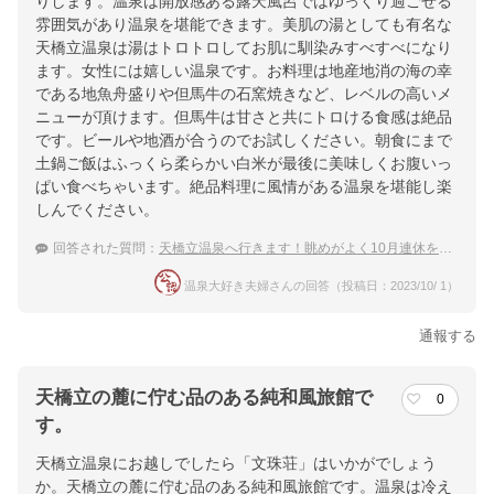
りします。温泉は開放感ある露天風呂ではゆっくり過ごせる
雰囲気があり温泉を堪能できます。美肌の湯としても有名な
天橋立温泉は湯はトロトロしてお肌に馴染みすべすべになり
ます。女性には嬉しい温泉です。お料理は地産地消の海の幸
である地魚舟盛りや但馬牛の石窯焼きなど、レベルの高いメ
ニューが頂けます。但馬牛は甘さと共にトロける食感は絶品
です。ビールや地酒が合うのでお試しください。朝食にまで
土鍋ご飯はふっくら柔らかい白米が最後に美味しくお腹いっ
ぱい食べちゃいます。絶品料理に風情がある温泉を堪能し楽
しんでください。
回答された質問：
天橋立温泉へ行きます！眺めがよく10月連休を過ごすのにおすすめの温泉宿は？
温泉大好き夫婦さんの回答（投稿日：2023/10/ 1）
通報する
天橋立の麓に佇む品のある純和風旅館で
0
す。
天橋立温泉にお越しでしたら「文珠荘」はいかがでしょう
か。天橋立の麓に佇む品のある純和風旅館です。温泉は冷え