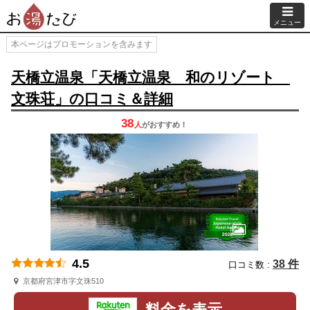
メニュー
本ページはプロモーションを含みます
天橋立温泉「天橋立温泉 和のリゾート
文珠荘」の口コミ＆詳細
38
人
が
おすすめ！
4.5
38 件
口コミ数 :
京都府宮津市字文珠510
料金を表示