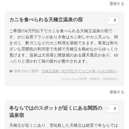
通報する
カニを食べられる天橋立温泉の宿
0
ご希望の6万円以下でカニを食べられる天橋立温泉の宿で
す。かに会席プランがあり夕食はカニ刺しやカニ天ぷら、焼
きガニ、酢ガニなどのカニ料理を堪能できます。客室は和モ
ダンな雰囲気の和洋室で夫婦で天橋立を眺めながらゆっくり
寛げます。温泉は大浴場と開放感のある露天風呂があり、ゆ
ったりと浸かれて旅の疲れが癒やされます。
回答された質問：
天橋立温泉｜6万円以下でカニを食べられる宿のおすすめは？
ひひんさんの回答（投稿日：2024/9/21）
通報する
冬ならではのスポットが近くにある関西の
0
温泉宿
天橋立が近くにあり、雪化粧した天橋立は絶景で冬ならでは