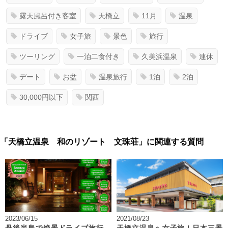
露天風呂付き客室
天橋立
11月
温泉
ドライブ
女子旅
景色
旅行
ツーリング
一泊二食付き
久美浜温泉
連休
デート
お盆
温泉旅行
1泊
2泊
30,000円以下
関西
「天橋立温泉 和のリゾート 文珠荘」に関連する質問
2023/06/15
2021/08/23