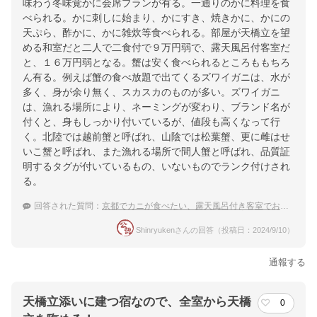
味わう冬味覚かに会席プランが有る。一通りのかに料理を食
べられる。かに刺しに始まり、かにすき、焼きかに、かにの
天ぷら、酢かに、かに雑炊等食べられる。部屋が天橋立を望
める和室だと二人で二食付で９万円弱で、露天風呂付客室だ
と、１６万円弱となる。蟹は安く食べられるところももちろ
ん有る。例えば蟹の食べ放題で出てくるズワイガニは、水が
多く、身が余り無く、スカスカのものが多い。ズワイガニ
は、漁れる場所により、ネーミングが変わり、ブランド名が
付くと、身もしっかり付いているが、値段も高くなって行
く。北陸では越前蟹と呼ばれ、山陰では松葉蟹、更に雌はせ
いこ蟹と呼ばれ、また漁れる場所で間人蟹と呼ばれ、品質証
明するタグが付いているもの、いないものでランク付けされ
る。
回答された質問：
京都でカニが食べたい、露天風呂付き客室でおすすめの宿は？
Shinryukenさんの回答（投稿日：2024/9/10）
通報する
天橋立添いに建つ宿なので、全室から天橋
0