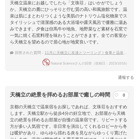
天橋立温泉にお越しでしたら「文珠荘」はいかがでしょう
か。天橋立の麓にひっそりと佇む質の高い和風旅館です。温
泉は肌にまとわりつくような美肌のナトリウム塩化物泉でス
タイリッシュで清潔感のある大浴場や露天風呂で優雅に湯あ
みできます。夕食は但馬牛や地魚、地野菜など素材を石窯で
一気に焼く石窯料理を味わうことができます。全ての客室か
ら天橋立を望めるので居心地が地変良いです。
回答された質問：
11月に天橋立に友達とツーリング！食事と温泉そして設備がキレイな宿
Natural Scienceさんの回答（投稿日：2023/10/16）
通報する
天橋立の絶景を拝めるお部屋で癒しの時間
0
京都の天橋立で温泉宿をお探しであれば、文珠荘をおすすめ
します。天橋立駅から徒歩4分の好立地で、お部屋から天橋
立の絶景を拝めるお部屋が自慢の温泉宿です。リピートする
方が多い人気宿です。非日常を演出してくれるロビーから冬
は暖炉があり、ゆらゆら揺れる炎を見ながらゆっくり寛げた