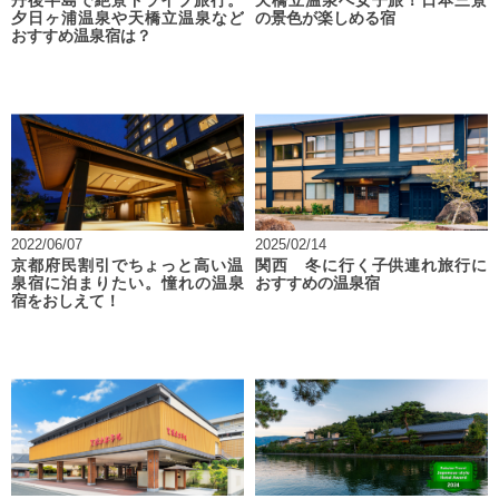
丹後半島で絶景ドライブ旅行。
天橋立温泉へ女子旅！日本三景
夕日ヶ浦温泉や天橋立温泉など
の景色が楽しめる宿
おすすめ温泉宿は？
2022/06/07
2025/02/14
京都府民割引でちょっと高い温
関西 冬に行く子供連れ旅行に
泉宿に泊まりたい。憧れの温泉
おすすめの温泉宿
宿をおしえて！