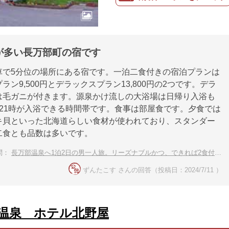
が多い長万部町の宿です
車で5分位の場所にある宿です。一泊二食付きの宿泊プランは
ラン9,500円とデラックスプラン13,800円の2つです。デラ
は毛ガニが付きます。源泉かけ流しの大浴場は日帰り入浴も
～21時が入浴できる時間帯です。食事は部屋食です。夕食では
キ貝といった北海道らしい食材が使われており、スタンダー
二食とも品数は多いです。
問：
長万部温泉へ1泊2日の男一人旅。リーズナブルかつ、できれば2食付きの宿に泊まりたいです。
ずんたこす さんの回答（投稿日：2024/7/11 ）
温泉 ホテル北野屋