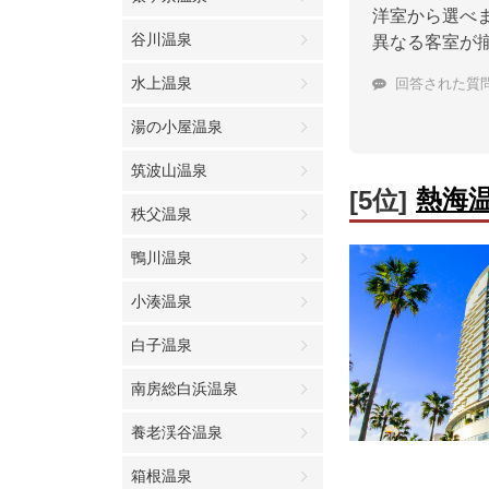
洋室から選べ
谷川温泉
異なる客室が
水上温泉
回答された質
湯の小屋温泉
筑波山温泉
熱海
[5位]
秩父温泉
鴨川温泉
小湊温泉
白子温泉
南房総白浜温泉
養老渓谷温泉
箱根温泉