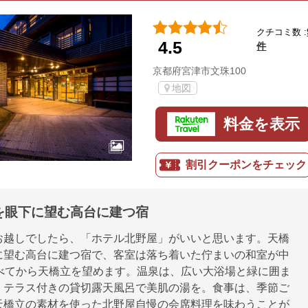
クチコミ数 :
4.5
件
京都府宮津市文珠100
地図
料金を表示
割引クーポンをチェック
を眼下に望む高台に建つ宿
お越しでしたら、「ホテル北野屋」がいいと思います。天橋
に望む高台に建つ宿で、客室は落ち着いた佇まいの和室が中
すべてから天橋立を望めます。温泉は、広い大浴場と緑に囲ま
、テラス付きの貸切露天風呂で美肌の湯を。食事は、季節ご
天橋立の素材を使った北野屋自慢の会席料理を味わうことが