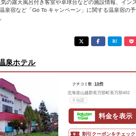
人気の露天風呂付き客室や卓球台などの施設情報、イン
温泉宿など「Go To キャンペーン」に関する温泉宿の予
。
温泉ホテル
10件
クチコミ数 :
北海道山越郡長万部町長万部402
地図
料金を表示
割引クーポンをチェック