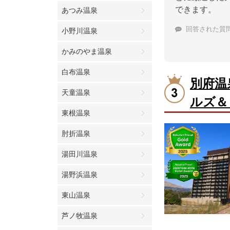
できます。
あつみ温泉
回答された質
小野川温泉
かみのやま温泉
白布温泉
別府温
天童温泉
ルズ＆
東根温泉
肘折温泉
湯田川温泉
湯野浜温泉
東山温泉
芦ノ牧温泉