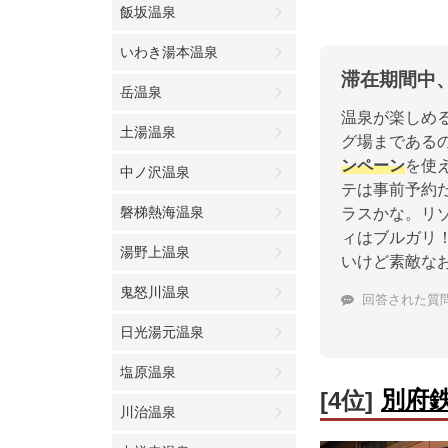
飯坂温泉
いわき湯本温泉
滞在期間中
岳温泉
温泉が楽しめ
土湯温泉
グ場まである
ンペーン
を使
中ノ沢温泉
テは事前予約
磐梯熱海温泉
ラスかな。リ
ィはブルガリ
湯野上温泉
いけど素敵な
鬼怒川温泉
回答された質
日光湯元温泉
塩原温泉
別府
[4位]
川治温泉