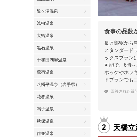
酸ヶ湯温泉
浅虫温泉
食事の品数
大鰐温泉
長万部駅から
黒石温泉
スタンダードプ
ックスプラン
十和田湖畔温泉
可能で、6時
鶯宿温泉
ホッケやホッ
ドプランでも
八幡平温泉（岩手県）
回答された質
花巻温泉
鳴子温泉
秋保温泉
天橋立
作並温泉