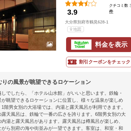
クチコミ数 :
3.9
件
大分県別府市鶴見628-1
地図
料金を表示
割引クーポンをチェック
むりの風景が眺望できるロケーション
越しでしたら、「ホテル山水館」がいいと思います。鉄輪・
景が眺望できるロケーションに位置し、様々な温泉が楽しめ
。1階男女別の大浴場では、内湯と露天風呂が利用できます。
の露天風呂は、鉄輪で一番の広さを誇ります。6階男女別の大
の内湯と露天風呂があります。露天風呂は樽風呂が楽しめ、
ながら別府の海や街並みが一望できます。客室は、和室・和