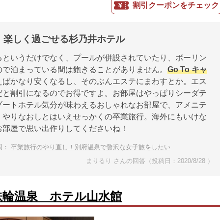
割引クーポンをチェック
、楽しく過ごせる杉乃井ホテル
るというだけでなく、プールが併設されていたり、ボーリン
ので泊まっている間は飽きることがありません。
Go To キャ
えばかなり安くなるし、そのぶんエステにまわすとか。エス
だと割引になるのでお得ですよ。お部屋はやっぱりシーダテ
ゾートホテル気分が味わえるおしゃれなお部屋で、アメニテ
！やりなおしとはいえせっかくの卒業旅行。海外にもいけな
お部屋で思い出作りしてくださいね！
問：
卒業旅行のやり直し！別府温泉で贅沢な女子旅をしたい
まりるり さんの回答（投稿日：2020/8/28 ）
鉄輪温泉 ホテル山水館