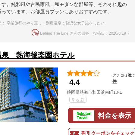
ます。純和風や古民家風、和モダンな部屋等、それぞれ趣の
揃っています。お部屋食プランもありおすすめです。
問：
卒業旅行のやり直し！別府温泉で贅沢な女子旅をしたい
Behind The Line さんの回答（投稿日：2020/8/19 ）
温泉 熱海後楽園ホテル
クチコミ数 :
4.4
件
静岡県熱海市和田浜南町10-1
地図
料金を表示
割引クーポンをチェック