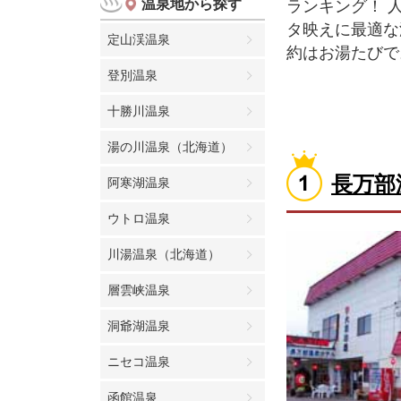
温泉地から探す
ランキング！ 
タ映えに最適な
定山渓温泉
約はお湯たびで
登別温泉
十勝川温泉
湯の川温泉（北海道）
長万部
阿寒湖温泉
ウトロ温泉
川湯温泉（北海道）
層雲峡温泉
洞爺湖温泉
ニセコ温泉
函館温泉