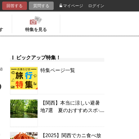
回答する
質問する
マイページ
ログイン
す
特集を見る
ピックアップ特集！
58
特集ページ一覧
の
【関西】本当に涼しい避暑
地7選 夏のおすすめスポッ
ト＆温泉宿
気
【2025】関西でカニ食べ放