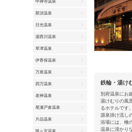
中禅寺温泉
那須温泉
日光温泉
湯西川温泉
草津温泉
伊香保温泉
万座温泉
鉄輪・湯け
四万温泉
別府温泉にお
老神温泉
湯けむりの風
尾瀬戸倉温泉
るホテルです
源泉掛け流し
片品温泉
浴場には、檜
温泉に浸かり
猿ヶ京温泉