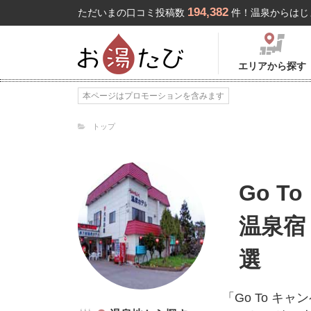
194,382
ただいまの口コミ投稿数
件！温泉からはじ
エリアから探す
本ページはプロモーションを含みます
トップ
Go 
温泉宿
選
「Go To 