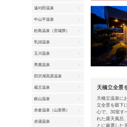
遠刈田温泉
中山平温泉
松島温泉（宮城県）
乳頭温泉
玉川温泉
男鹿温泉
田沢湖高原温泉
天橋立全景
蔵王温泉
天橋立温泉に
銀山温泉
立全景を眼下
赤倉温泉（山形県）
心で、30室
れた露天風呂
赤湯温泉
とに厳選した