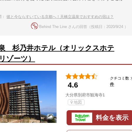
問：
彼と今ならすいている京都へ！天橋立温泉でおすすめの宿は？
Behind The Line さんの回答（投稿日：2020/9/24 ）
泉 杉乃井ホテル（オリックスホテ
リゾーツ）
クチコミ数 :
4.6
件
大分県別府市観海寺1
地図
料金を表示