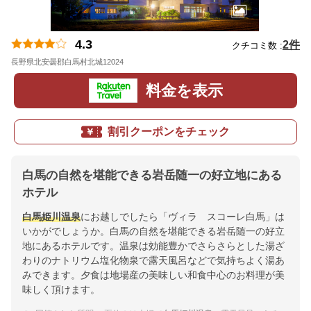
4.3
2件
クチコミ数 :
長野県北安曇郡白馬村北城12024
地図
料金を表示
割引クーポンをチェック
白馬の自然を堪能できる岩岳随一の好立地にある
ホテル
白馬姫川温泉
にお越しでしたら「ヴィラ スコーレ白馬」は
いかがでしょうか。白馬の自然を堪能できる岩岳随一の好立
地にあるホテルです。温泉は効能豊かでさらさらとした湯ざ
わりのナトリウム塩化物泉で露天風呂などで気持ちよく湯あ
みできます。夕食は地場産の美味しい和食中心のお料理が美
味しく頂けます。