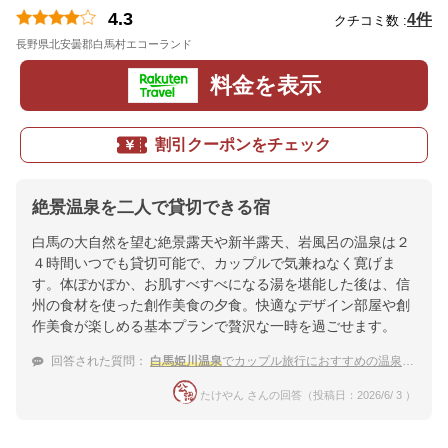
4.3
4件
クチコミ数 :
長野県北安曇郡白馬村エコーランド
地図
料金を表示
割引クーポンをチェック
絶景温泉を二人で貸切できる宿
白馬の大自然を望む絶景露天や新半露天、岩風呂の温泉は２
４時間いつでも貸切可能で、カップルで気兼ねなく寛げま
す。体ぽかぽか、お肌すべすべになる湯を堪能した後は、信
州の食材を使った創作美食の夕食。快適なデザイン部屋や創
作美食が楽しめる基本プランで贅沢な一時を過ごせます。
回答された質問：
白馬姫川温泉
でカップル旅行におすすめの温泉宿をおしえて！
たけやん さんの回答（投稿日：2026/6/ 3 ）