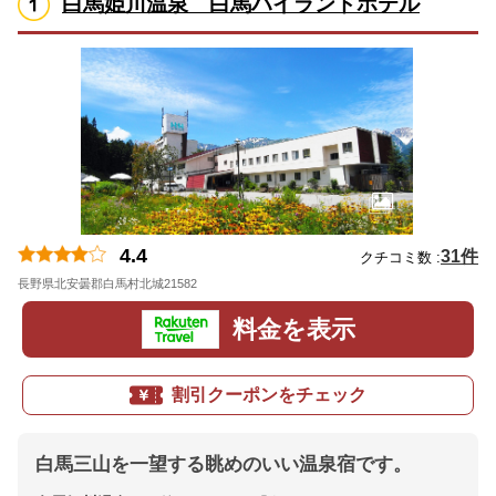
白馬姫川温泉 白馬ハイランドホテル
4.4
31件
クチコミ数 :
長野県北安曇郡白馬村北城21582
地図
料金を表示
割引クーポンをチェック
白馬三山を一望する眺めのいい温泉宿です。