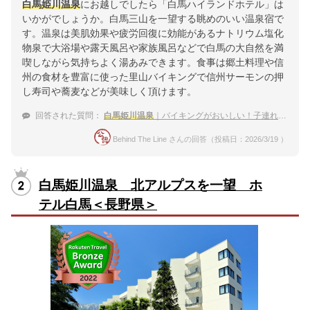
白馬姫川温泉
にお越しでしたら「白馬ハイランドホテル」は
いかがでしょうか。白馬三山を一望する眺めのいい温泉宿で
す。温泉は美肌効果や疲労回復に効能があるナトリウム塩化
物泉で大浴場や露天風呂や家族風呂などで白馬の大自然を満
喫しながら気持ちよく湯あみできます。食事は郷土料理や信
州の食材を豊富に使った里山バイキングで信州サーモンの押
し寿司や蕎麦などが美味しく頂けます。
回答された質問：
白馬姫川温泉
｜バイキングがおいしい！子連れ家族におすすめの宿は？
Behind The Line さんの回答（投稿日：2026/3/19 ）
白馬姫川温泉 北アルプスを一望 ホ
テル白馬＜長野県＞