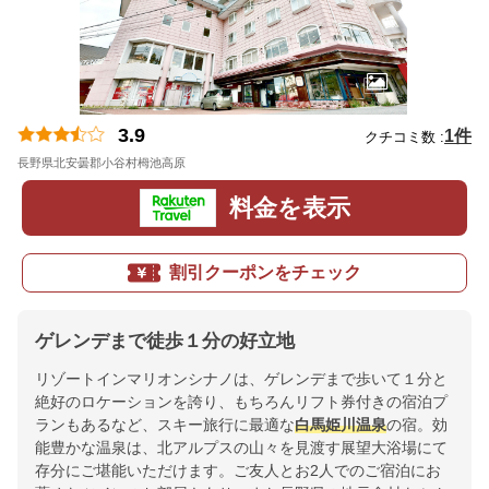
3.9
1件
クチコミ数 :
長野県北安曇郡小谷村栂池高原
地図
料金を表示
割引クーポンをチェック
ゲレンデまで徒歩１分の好立地
リゾートインマリオンシナノは、ゲレンデまで歩いて１分と
絶好のロケーションを誇り、もちろんリフト券付きの宿泊プ
ランもあるなど、スキー旅行に最適な
白馬姫川温泉
の宿。効
能豊かな温泉は、北アルプスの山々を見渡す展望大浴場にて
存分にご堪能いただけます。ご友人とお2人でのご宿泊にお