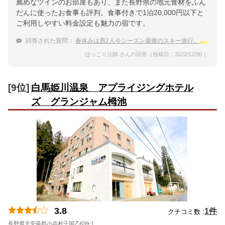
薦めなツインのお部屋もあり、また長野県の地元食材をふん
だんに使ったお食事も評判。食事付きで1泊20,000円以下と
ご利用しやすい料金設定も魅力の宿です。
回答された質問：
春休みは男2人今シーズン最後のスキー旅行。
白馬姫川
ほっこり法師 さんの回答（投稿日：2022/12/30 ）
[9位]
白馬姫川温泉 アプライジングホテル
ズ グランジャム栂池
3.8
1件
クチコミ数 :
長野県北安曇郡小谷村千国乙639-1
地図