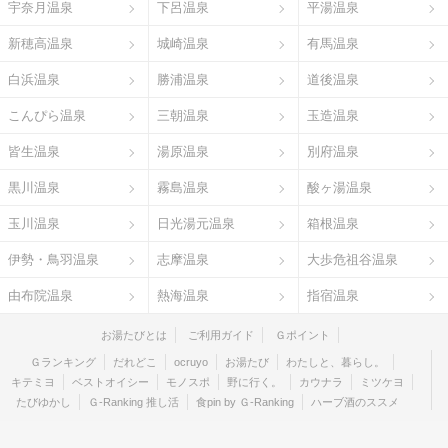
宇奈月温泉
下呂温泉
平湯温泉
新穂高温泉
城崎温泉
有馬温泉
白浜温泉
勝浦温泉
道後温泉
こんぴら温泉
三朝温泉
玉造温泉
皆生温泉
湯原温泉
別府温泉
黒川温泉
霧島温泉
酸ヶ湯温泉
玉川温泉
日光湯元温泉
箱根温泉
伊勢・鳥羽温泉
志摩温泉
大歩危祖谷温泉
由布院温泉
熱海温泉
指宿温泉
お湯たびとは
ご利用ガイド
Ｇポイント
Ｇランキング
だれどこ
ocruyo
お湯たび
わたしと、暮らし。
キテミヨ
ベストオイシー
モノスポ
野に行く。
カウナラ
ミツケヨ
たびゆかし
Ｇ-Ranking 推し活
食pin by Ｇ-Ranking
ハーブ酒のススメ