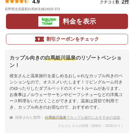
4.9
2件
クチコミ数 :
長野県北安曇郡白馬村北城14920-373
地図
料金を表示
割引クーポンをチェック
カップル向きの
白馬姫川温泉
のリゾートペンショ
ン！
彼女さんと温泉旅行を楽しめるおしゃれなカップル向きのペ
ンションなので、オススメいたします！リビングルーム付き
のゆったりしたダブルベッドのスイートルームがあります。
お食事はノルウェーサーモンやビーフシチューなどの洋風コ
ース料理をいただくことができます。温泉は貸切で利用で
き、カップル向きのお宿なので、おすすめです。
回答された質問：
白馬姫川温泉
でカップル旅行におすすめの温泉宿をおしえて！
どんどん さんの回答（投稿日：2023/11/ 1 ）