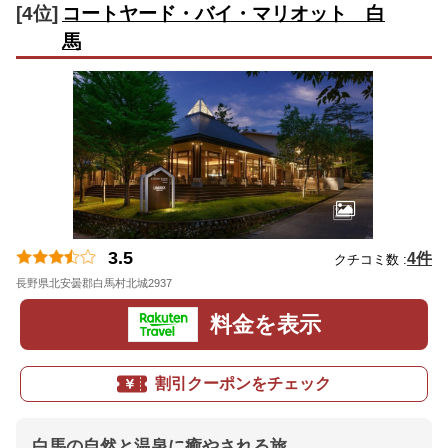
[4位]
コートヤード・バイ・マリオット 白
馬
3.5
4件
クチコミ数 :
長野県北安曇郡白馬村北城2937
地図
料金を表示
割引クーポンをチェック
白馬の自然と温泉に癒やされる旅