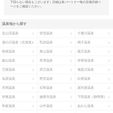
下回らない場合もございます）詳細は各パートナー毎の交換詳細ペ
ージをご確認ください。
温泉地から探す
定山渓温泉
登別温泉
十勝川温泉
湯の川温泉（北海道）
乳頭温泉
鳴子温泉
秋保温泉
東山温泉
蔵王温泉
銀山温泉
草津温泉
伊香保温泉
万座温泉
四万温泉
鬼怒川温泉
塩原温泉
野沢温泉
白骨温泉
月岡温泉
石和温泉
湯河原温泉
伊東温泉
修善寺温泉
下田温泉（静岡県）
和倉温泉
山中温泉
あわら温泉