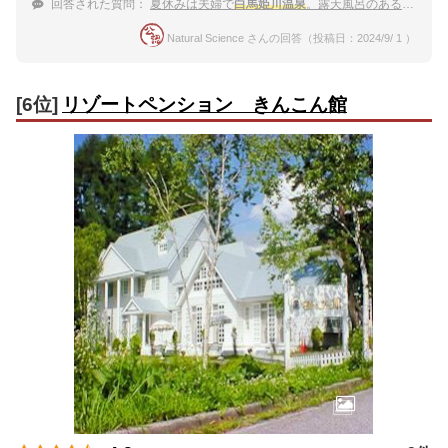
回答された質問：
夏休みは夫婦で
白馬姫川温泉
。露天風呂のある宿でリフレッシュしたい！
Natural Science さんの回答（投稿日：2024/9/ 1 ）
[6位]
リゾートペンション きんこん館