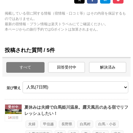
掲載している宿に関する情報（宿情報・口コミ等）はその内容を保証するも
のではありません。
最新の宿情報・プラン情報は楽天トラベルにてご確認ください。
本ページからの旅行予約ではGポイントは加算されません。
投稿された質問 / 5件
すべて
回答受付中
解決済み
並び替え
夏休みは夫婦で白馬姫川温泉。露天風呂のある宿でリフ
受付中
レッシュしたい！
14
回答
夫婦
甲信越
長野県
白馬村
白馬・小谷