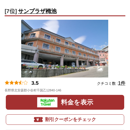
[7位]
サンプラザ栂池
3.5
1件
クチコミ数 :
長野県北安曇郡小谷村千国乙12840-146
地図
料金を表示
割引クーポンをチェック