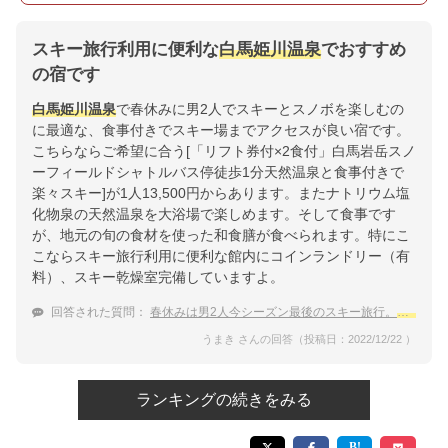
スキー旅行利用に便利な
白馬姫川温泉
でおすすめ
の宿です
白馬姫川温泉
で春休みに男2人でスキーとスノボを楽しむの
に最適な、食事付きでスキー場までアクセスが良い宿です。
こちらならご希望に合う[「リフト券付×2食付」白馬岩岳スノ
ーフィールドシャトルバス停徒歩1分天然温泉と食事付きで
楽々スキー]が1人13,500円からあります。またナトリウム塩
化物泉の天然温泉を大浴場で楽しめます。そして食事です
が、地元の旬の食材を使った和食膳が食べられます。特にこ
こならスキー旅行利用に便利な館内にコインランドリー（有
料）、スキー乾燥室完備していますよ。
回答された質問：
春休みは男2人今シーズン最後のスキー旅行。
白馬姫川
うまき さんの回答（投稿日：2022/12/22 ）
ランキングの続きをみる