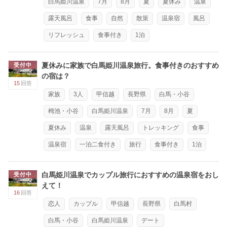
白馬姫川温泉
7月
8月
夏
夏休み
温泉
露天風呂
食事
自然
散策
温泉宿
風呂
リフレッシュ
食事付き
1泊
夏休みに家族で白馬姫川温泉旅行。食事付きのおすすめ
受付中
の宿は？
15
回答
家族
3人
甲信越
長野県
白馬・小谷
栂池・小谷
白馬姫川温泉
7月
8月
夏
夏休み
温泉
露天風呂
トレッキング
食事
温泉宿
一泊二食付き
旅行
食事付き
1泊
白馬姫川温泉でカップル旅行におすすめの温泉宿をおし
受付中
えて！
16
回答
恋人
カップル
甲信越
長野県
白馬村
白馬・小谷
白馬姫川温泉
デート