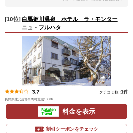
[10位]
白馬姫川温泉 ホテル ラ・モンター
ニュ・フルハタ
3.7
1件
クチコミ数 :
長野県北安曇郡白馬村北城10886
地図
料金を表示
割引クーポンをチェック