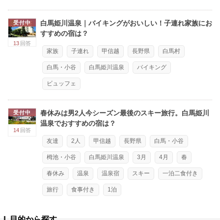
白馬姫川温泉｜バイキングがおいしい！子連れ家族にお
受付中
すすめの宿は？
13
回答
家族
子連れ
甲信越
長野県
白馬村
白馬・小谷
白馬姫川温泉
バイキング
ビュッフェ
春休みは男2人今シーズン最後のスキー旅行。白馬姫川
受付中
温泉でおすすめの宿は？
14
回答
友達
2人
甲信越
長野県
白馬・小谷
栂池・小谷
白馬姫川温泉
3月
4月
春
春休み
温泉
温泉宿
スキー
一泊二食付き
旅行
食事付き
1泊
目的から探す