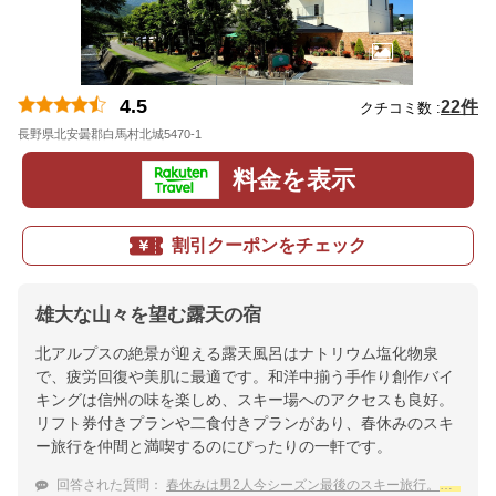
4.5
22件
クチコミ数 :
長野県北安曇郡白馬村北城5470-1
地図
料金を表示
割引クーポンをチェック
雄大な山々を望む露天の宿
北アルプスの絶景が迎える露天風呂はナトリウム塩化物泉
で、疲労回復や美肌に最適です。和洋中揃う手作り創作バイ
キングは信州の味を楽しめ、スキー場へのアクセスも良好。
リフト券付きプランや二食付きプランがあり、春休みのスキ
ー旅行を仲間と満喫するのにぴったりの一軒です。
回答された質問：
春休みは男2人今シーズン最後のスキー旅行。
白馬姫川