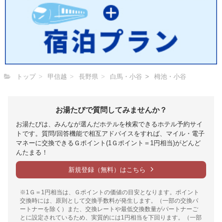
トップ
甲信越
長野県
白馬・小谷
栂池・小谷
お湯たびで質問してみませんか？
お湯たびは、みんなが選んだホテルを検索できるホテル予約サイ
トです。質問/回答機能で相互アドバイスをすれば、マイル・電子
マネーに交換できるＧポイント(1Ｇポイント＝1円相当)がどんど
んたまる！
新規登録（無料）はこちら
※1Ｇ＝1円相当は、Ｇポイントの価値の目安となります。ポイント
交換時には、原則として交換手数料が発生します。（一部の交換パ
ートナーを除く）また、交換レートや最低交換数量がパートナーご
とに設定されているため、実質的には1円相当を下回ります。（一部