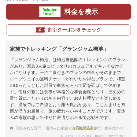
料金を表示
割引クーポンをチェック
家族でトレッキング「グランジャム栂池」
「グランジャム栂池」は栂池自然園のトレッキングのプラン
があり、家族3人旅にピッタリのカジュアルでキレイなホテ
ルになります。一泊二食付きのプランの料金がそのままで、
ロープウェイの無料チケットが付いたお得なプランで、和室
のゆったりとした部屋で家族そろって足を延ばして休めま
す。価格の割には食事が本格的な和食会席となり、控えめの
量で質にこだわりのある内容で、お肉料理なども楽しめま
す。温泉ではご希望どおり露天風呂があり、こじんまりと風
情が漂うお風呂で、旅の疲れをいやすことができます。夏休
みの家族の思い出作りに最適なホテルでお勧めです。
回答された質問：
夏休みに家族で
白馬姫川温泉
旅行。食事付きのおすすめの宿は？
ヤギヌマ さんの回答（投稿日：2022/8/25 ）