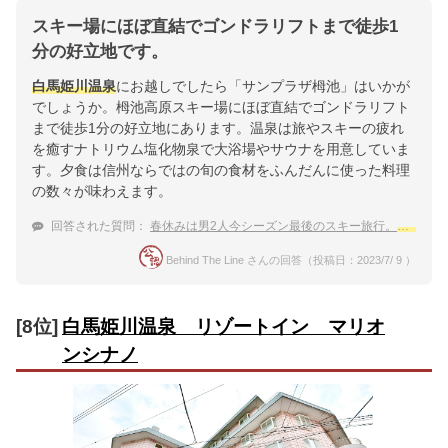
スキー場にほぼ直結でゴンドラリフトまで徒歩1
分の好立地です。
白馬姫川温泉
にお越しでしたら「サンプラザ栂池」はいかが
でしょうか。栂池高原スキー場にほぼ直結でゴンドラリフト
まで徒歩1分の好立地にあります。温泉は旅やスキーの疲れ
を癒すナトリウム塩化物泉で大浴場やサウナを用意していま
す。夕食は信州ならではの旬の食材をふんだんに使った料理
の数々が味わえます。
回答された質問：
春休みは男2人今シーズン最後のスキー旅行。
白馬姫川
Behind The Line さんの回答（投稿日：2023/7/ 9 ）
[8位]
白馬姫川温泉 リゾートイン マリオ
ンシナノ