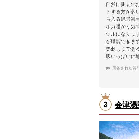
自然に囲まれ
トする方が多
ら入る絶景露
ポカ暖かく気
ツルになりま
が堪能できま
馬刺しまであ
腹いっぱいに
回答された質
会津湯