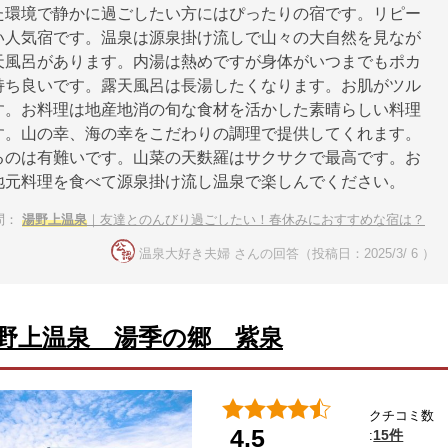
た環境で静かに過ごしたい方にはぴったりの宿です。リピー
い人気宿です。温泉は源泉掛け流しで山々の大自然を見なが
天風呂があります。内湯は熱めですが身体がいつまでもポカ
持ち良いです。露天風呂は長湯したくなります。お肌がツル
す。お料理は地産地消の旬な食材を活かした素晴らしい料理
す。山の幸、海の幸をこだわりの調理で提供してくれます。
るのは有難いです。山菜の天麩羅はサクサクで最高です。お
地元料理を食べて源泉掛け流し温泉で楽しんでください。
問：
湯野上温泉
｜友達とのんびり過ごしたい！春休みにおすすめな宿は？
温泉大好き夫婦 さんの回答（投稿日：2025/3/ 6 ）
野上温泉 湯季の郷 紫泉
クチコミ数
4.5
15件
: