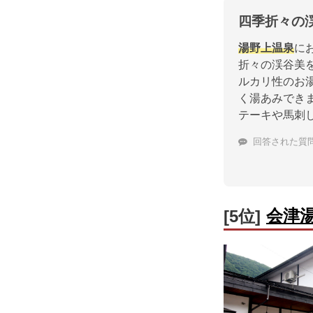
四季折々の
湯野上温泉
に
折々の渓谷美
ルカリ性のお
く湯あみでき
テーキや馬刺
回答された質
会津
[5位]