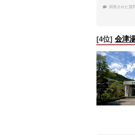
回答された質
会津
[4位]