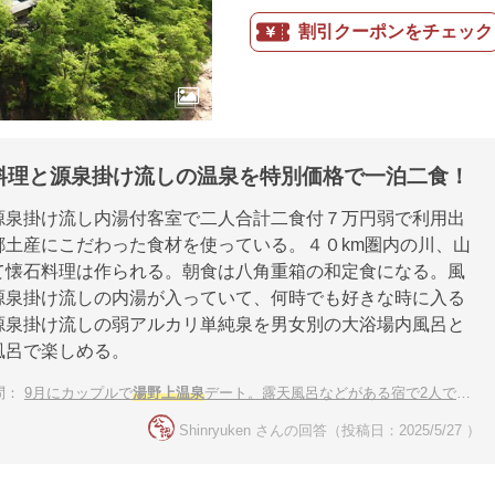
割引クーポンをチェック
料理と源泉掛け流しの温泉を特別価格で一泊二食！
源泉掛け流し内湯付客室で二人合計二食付７万円弱で利用出
郷土産にこだわった食材を使っている。４０km圏内の川、山
て懐石料理は作られる。朝食は八角重箱の和定食になる。風
源泉掛け流しの内湯が入っていて、何時でも好きな時に入る
源泉掛け流しの弱アルカリ単純泉を男女別の大浴場内風呂と
風呂で楽しめる。
問：
9月にカップルで
湯野上温泉
デート。露天風呂などがある宿で2人で温泉を楽しみたい
Shinryuken さんの回答（投稿日：2025/5/27 ）