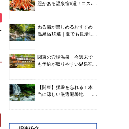
題がある温泉宿6選！コスパ
の高い宿からご褒美旅まで
ぬる湯が楽しめるおすすめ
＞
温泉宿10選｜夏でも長湯し
やすい名湯を温泉ソムリエ
が厳選
関東の穴場温泉｜今週末で
も予約が取りやすい温泉宿
を温泉ソムリエが紹介
【関東】猛暑を忘れる！本
当に涼しい厳選避暑地
TOP10