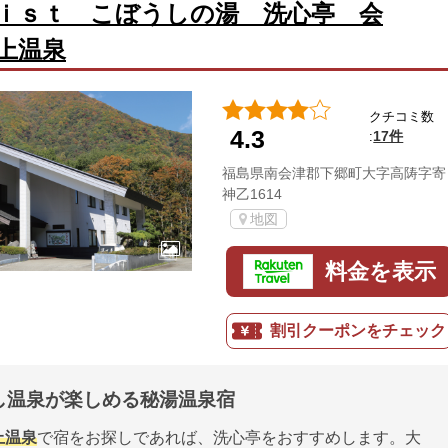
ｉｓｔ こぼうしの湯 洗心亭 会
上温泉
クチコミ数
4.3
17件
:
福島県南会津郡下郷町大字高陦字寄
神乙1614
地図
料金を表示
割引クーポンをチェック
し温泉が楽しめる秘湯温泉宿
上温泉
で宿をお探しであれば、洗心亭をおすすめします。大