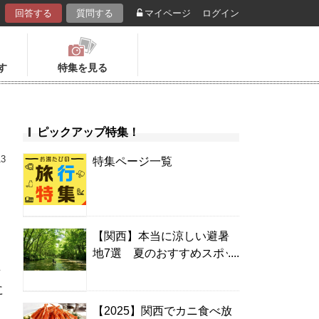
回答する
質問する
マイページ
ログイン
す
特集を見る
ピックアップ特集！
13
特集ページ一覧
【関西】本当に涼しい避暑
地7選 夏のおすすめスポッ
ン
ト＆温泉宿
に
【2025】関西でカニ食べ放