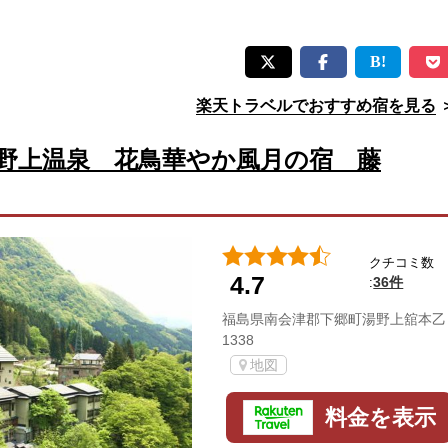
楽天トラベルでおすすめ宿を見る
野上温泉 花鳥華やか風月の宿 藤
クチコミ数
4.7
36件
:
福島県南会津郡下郷町湯野上舘本乙
1338
地図
料金を表示