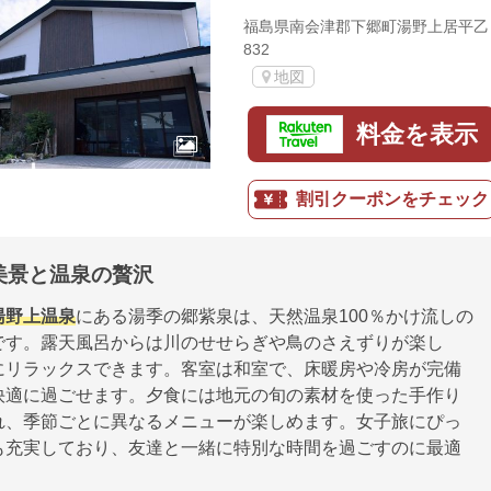
福島県南会津郡下郷町湯野上居平乙
832
地図
料金を表示
割引クーポンをチェック
美景と温泉の贅沢
湯野上温泉
にある湯季の郷紫泉は、天然温泉100％かけ流しの
です。露天風呂からは川のせせらぎや鳥のさえずりが楽し
にリラックスできます。客室は和室で、床暖房や冷房が完備
快適に過ごせます。夕食には地元の旬の素材を使った手作り
れ、季節ごとに異なるメニューが楽しめます。女子旅にぴっ
も充実しており、友達と一緒に特別な時間を過ごすのに最適