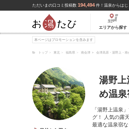
194,494
ただいまの口コミ投稿数
件！温泉からはじ
エリアから探す
本ページはプロモーションを含みます
トップ
東北
福島県
南会津
会津高原・湯野上・南
湯野上
め温泉
「湯野上温泉」
グ！ 人気の露
最適な温泉宿な