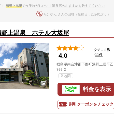
問：
湯野上温泉
で女子旅がしたい！温泉宿のおすすめを教えてください
たけやん さんの回答（投稿日：2024/10/ 6 ）
湯野上温泉 ホテル大坂屋
クチコミ数
4.0
11件
:
福島県南会津郡下郷町湯野上居平乙
766-2
地図
料金を表示
割引クーポンをチェック