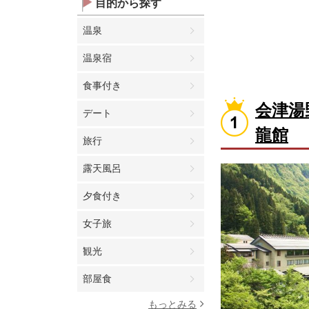
目的から探す
温泉
温泉宿
食事付き
会津湯
デート
龍館
旅行
露天風呂
夕食付き
女子旅
観光
部屋食
もっとみる