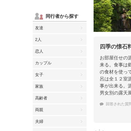
同行者から探す
友達
2人
四季の懐石
恋人
お部屋任せの
カップル
来る。食事は
の食材を使っ
女子
呂は全１２室
事が出来る。
家族
男女別の露天
高齢者
回答された質
両親
夫婦