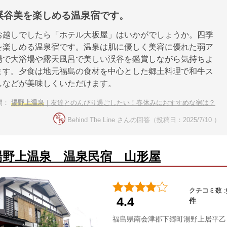
渓谷美を楽しめる温泉宿です。
お越しでしたら「ホテル大坂屋」はいかがでしょうか。四季
を楽しめる温泉宿です。温泉は肌に優しく美容に優れた弱ア
湯で大浴場や露天風呂で美しい渓谷を鑑賞しながら気持ちよ
ます。夕食は地元福島の食材を中心とした郷土料理で和牛ス
しなどが美味しくいただけます。
問：
湯野上温泉
｜友達とのんびり過ごしたい！春休みにおすすめな宿は？
Behind The Line さんの回答（投稿日：2025/7/10 ）
湯野上温泉 温泉民宿 山形屋
クチコミ数 :
4.4
件
福島県南会津郡下郷町湯野上居平乙