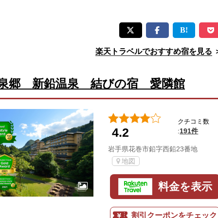
楽天トラベルでおすすめ宿を見る
泉郷 新鉛温泉 結びの宿 愛隣館
クチコミ数
4.2
191件
:
岩手県花巻市鉛字西鉛23番地
地図
料金を表示
割引クーポンをチェック