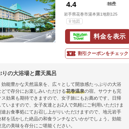
4.4
86件
:
岩手県花巻市湯本第1地割125
地図
料金を表示
割引クーポンをチェック
ぷりの大浴場と露天風呂
、効能豊かな天然温泉を、広々として開放感たっぷりの大浴
などで存分にお楽しみいただける
花巻温泉
の宿。サウナも完
クス効果も期待できますので、女子旅にもお薦めです。日帰
していますので、女子友達とお2人で気軽にご利用いただけま
別途お食事処にてお召し上がりいただけますので、地元岩手
食材を活かした絶品の和食ランチなどいかがでしょう。効能
東北の美味を存分にご堪能ください。