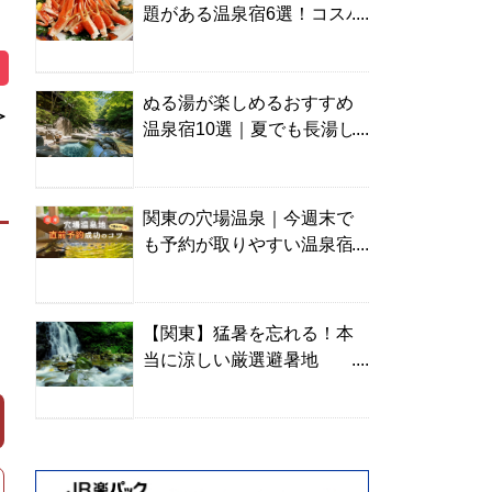
題がある温泉宿6選！コスパ
の高い宿からご褒美旅まで
ぬる湯が楽しめるおすすめ
＞
温泉宿10選｜夏でも長湯し
やすい名湯を温泉ソムリエ
が厳選
関東の穴場温泉｜今週末で
も予約が取りやすい温泉宿
を温泉ソムリエが紹介
【関東】猛暑を忘れる！本
当に涼しい厳選避暑地
TOP10