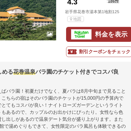
4.3
186件
:
岩手県花巻市湯本第1地割125
地図
料金を表示
割引クーポンをチェック
しめる
花巻温泉
バラ園のチケット付きでコスパ良
えばバラ園！初夏だけでなく、夏バラは8月中旬まで見ること
こちらの宿はそのバラ園のチケットが15,000円の予算内で
でとてもコスパが良い！ナイトローズガーデンというライト
トもあるので、カップルのお出かけにぴったり。女性なら色
貸し出しがあるので温泉デート気分が盛り上がります。また
3館で湯めぐりもできて、女性限定のバラ風呂も体験できるの