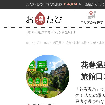
194,434
ただいまの口コミ投稿数
件！温泉からはじ
エリアから探す
本ページはプロモーションを含みます
トップ
東北
岩手県
花巻・北上・遠野
花巻・北上
花巻温
旅館口
「花巻温泉」で
グ！ 人気の露
最適な温泉宿な