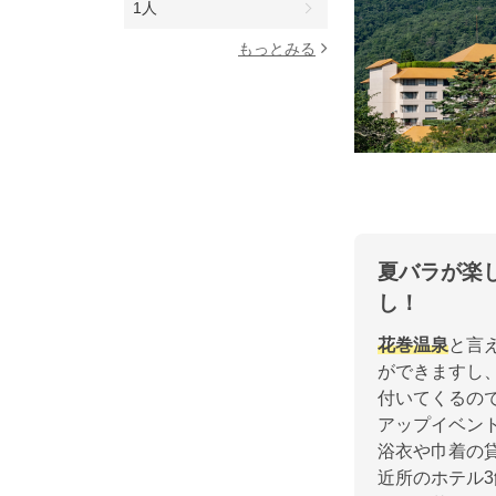
1人
もっとみる
夏バラが楽
し！
花巻温泉
と言
ができますし、
付いてくるの
アップイベン
浴衣や巾着の
近所のホテル