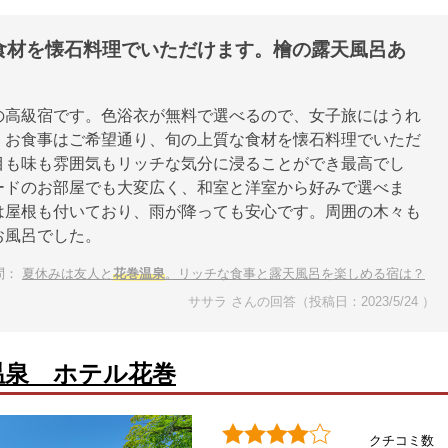
食材を懐石料理でいただけます。檜の露天風呂あ
の高級宿です。色浴衣が無料で選べるので、女子旅にはうれ
。お食事はご希望通り、旬の上質な食材を懐石料理でいただ
目も味も雰囲気もリッチな気分に浸ることができ最高でし
ードのお部屋でも大変広く、和室と洋室から好みで選べま
は屋根も付いており、雨が降っても安心です。周囲の木々も
お風呂でした。
問：
夏休みは友人と
花巻温泉
。リッチな食事と露天風呂を楽しめる宿は？
ササラ さんの回答（投稿日：2023/5/24 ）
温泉 ホテル花巻
クチコミ数