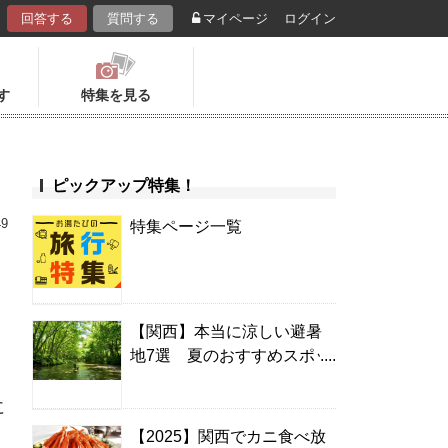
回答する
質問する
マイページ
ログイン
す
特集を見る
ピックアップ特集！
49
特集ページ一覧
【関西】本当に涼しい避暑
地7選 夏のおすすめスポッ
ト＆温泉宿
に
【2025】関西でカニ食べ放