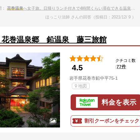
問：
花巻温泉
へ女子旅。日帰りランチ付きで4時間くらい滞在できる温泉宿は？
ほっこり法師 さんの回答（投稿日：2021/12/ 9 ）
 花巻温泉郷 鉛温泉 藤三旅館
クチコミ数
4.5
77件
:
岩手県花巻市鉛中平75-1
地図
料金を表示
割引クーポンをチェック