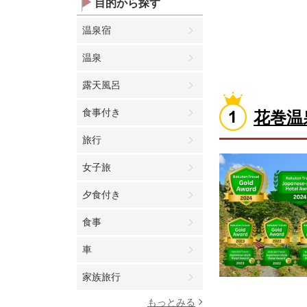
目的から探す
温泉宿
温泉
露天風呂
食事付き
花巻温
旅行
女子旅
夕食付き
食事
車
家族旅行
もっとみる