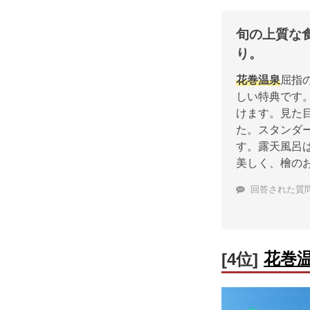
旬の上質な
り。
花巻温泉
屈指
しい特典です
けます。見た
た。スタンダ
す。露天風呂
美しく、檜の
回答された質
花巻
[4位]