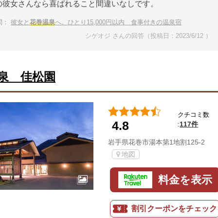
の彼女さんなら喜ばれること間違いなしです。
問：
彼女と
花巻温泉
へ。ひとり15,000円以内 食事付きの温泉宿
シゲオジ さんの回答（投稿日：2023/6/12 ）
泉 佳松園
クチコミ数
4.8
117件
:
岩手県花巻市湯本第1地割125-2
地図
料金を表示
割引クーポンをチェック