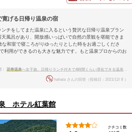
で寛げる日帰り温泉の宿
ランチをしてまた温泉に入るという贅沢な日帰り温泉プラン
露天風呂があり、開放感いっぱいで自然の景観を堪能できま
素敵な和室で寝ころがりゆったりとした時をお過ごしくださ
下で利用ができるのも大きな魅力です。もと温泉プロからのお
問：
花巻温泉
へ女子旅。日帰りランチ付きで4時間くらい滞在できる温泉宿は？
hahata さんの回答（投稿日：2021/12/ 8 ）
泉 ホテル紅葉館
クチコミ数