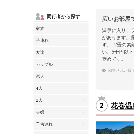
同行者から探す
広いお部屋
家族
温泉に入り、
があります。
子連れ
す。12畳の
い。5千円以
友達
奨めです。
カップル
回答された質
恋人
4人
2人
花巻温
夫婦
子供連れ