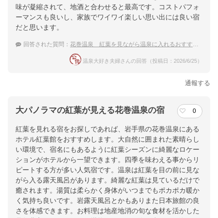
味が凝縮されて、地酒と合わせると最高です。コストパフォ
ーマンスも良いし、家族でワイワイ楽しい思い出には良い宿
だと思います。
回答された質問：
花巻温泉 紅葉を見ながら温泉に入れるおすすめの温泉宿
温泉大好き夫婦さんの回答（投稿日：2026/6/25）
通報する
大パノラマの紅葉が見える花巻温泉の宿
0
紅葉を見れる宿をお探しであれば、岩手県の花巻温泉にある
ホテル紅葉館をおすすめします。大自然に囲まれた素晴らし
い環境で、宿名にもあるように紅葉シーズンに綺麗なロケー
ションがホテルから一望できます。四季を味わえる事からリ
ピートする方が多い人気宿です。温泉は紅葉を目の前に見な
がら入る露天風呂があります。綺麗な紅葉は見ているだけで
癒されます。湯質は柔らかく身体がいつまでもポカポカ暖か
く気持ち良いです。岩露天風呂とかもありまた日本旅館の良
さを体感できます。お料理は地産地消の旬な食材を活かした