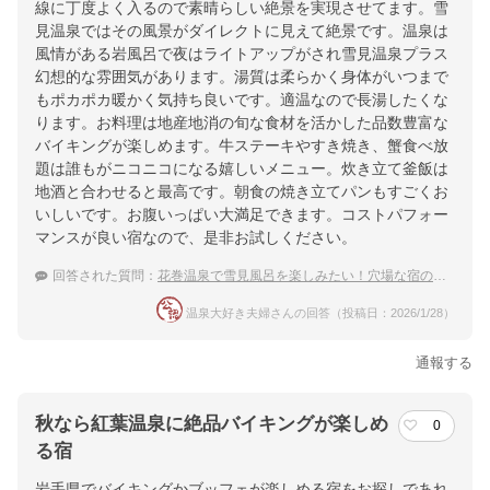
線に丁度よく入るので素晴らしい絶景を実現させてます。雪
見温泉ではその風景がダイレクトに見えて絶景です。温泉は
風情がある岩風呂で夜はライトアップがされ雪見温泉プラス
幻想的な雰囲気があります。湯質は柔らかく身体がいつまで
もポカポカ暖かく気持ち良いです。適温なので長湯したくな
ります。お料理は地産地消の旬な食材を活かした品数豊富な
バイキングが楽しめます。牛ステーキやすき焼き、蟹食べ放
題は誰もがニコニコになる嬉しいメニュー。炊き立て釜飯は
地酒と合わせると最高です。朝食の焼き立てパンもすごくお
いしいです。お腹いっぱい大満足できます。コストパフォー
マンスが良い宿なので、是非お試しください。
回答された質問：
花巻温泉で雪見風呂を楽しみたい！穴場な宿のおすすめは？
温泉大好き夫婦さんの回答（投稿日：2026/1/28）
通報する
秋なら紅葉温泉に絶品バイキングが楽しめ
0
る宿
岩手県でバイキングかブッフェが楽しめる宿をお探しであれ