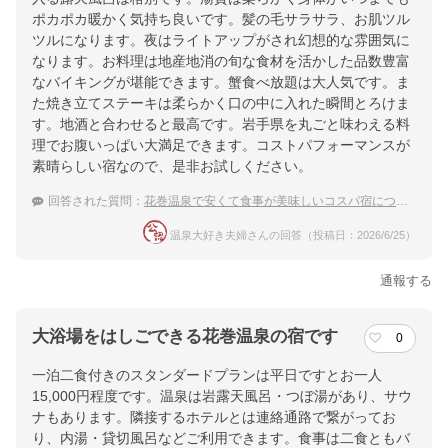
ポカポカ暖かく気持ち良いです。髪の毛サラサラ、お肌ツル
ツルになります。夜はライトアップがされ幻想的な雰囲気に
なります。お料理は地産地消の旬な食材を活かした品数豊富
なバイキングが堪能できます。蟹食べ放題は大人気です。ま
た焼き立てステーキは柔らかく口の中に入れた瞬間とろけま
す。地酒と合わせると最高です。岩手県を丸ごと味わえる料
理でお腹いっぱい大満足できます。コストパフォーマンスが
素晴らしい宿なので、是非お試しください。
回答された質問：
花巻温泉で安くて食事が美味しいコスパ宿について
温泉大好き夫婦さんの回答（投稿日：2026/6/25）
通報する
大浴場をはしごできる花巻温泉の宿です
0
一泊二食付きのスタンダードプランは平日ですとお一人
15,000円程度です。温泉は岩露天風呂・つぼ湯があり、サウ
ナもあります。隣接するホテルとは連絡通路で繋がってお
り、内湯・貸切風呂などご利用できます。食事は二食ともバ