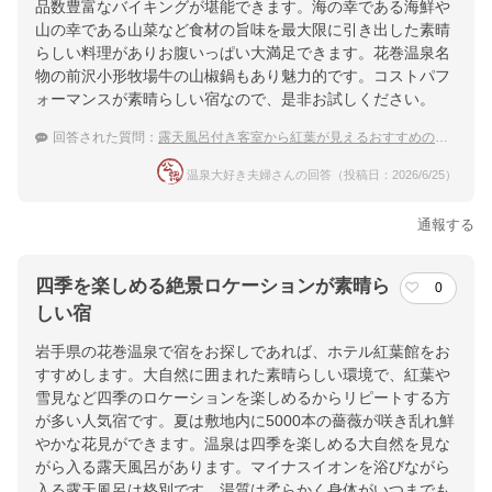
品数豊富なバイキングが堪能できます。海の幸である海鮮や
山の幸である山菜など食材の旨味を最大限に引き出した素晴
らしい料理がありお腹いっぱい大満足できます。花巻温泉名
物の前沢小形牧場牛の山椒鍋もあり魅力的です。コストパフ
ォーマンスが素晴らしい宿なので、是非お試しください。
回答された質問：
露天風呂付き客室から紅葉が見えるおすすめの温泉宿
温泉大好き夫婦さんの回答（投稿日：2026/6/25）
通報する
四季を楽しめる絶景ロケーションが素晴ら
0
しい宿
岩手県の花巻温泉で宿をお探しであれば、ホテル紅葉館をお
すすめします。大自然に囲まれた素晴らしい環境で、紅葉や
雪見など四季のロケーションを楽しめるからリピートする方
が多い人気宿です。夏は敷地内に5000本の薔薇が咲き乱れ鮮
やかな花見ができます。温泉は四季を楽しめる大自然を見な
がら入る露天風呂があります。マイナスイオンを浴びながら
入る露天風呂は格別です。湯質は柔らかく身体がいつまでも