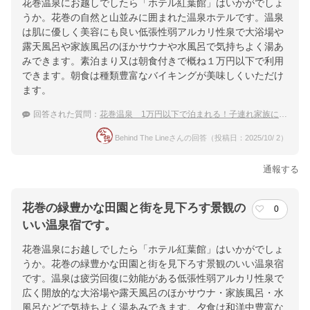
花巻温泉にお越しでしたら「ホテル紅葉館」はいかがでしょ
うか。花巻の自然と山並みに囲まれた温泉ホテルです。温泉
は肌に優しく美容にも良い低張性弱アルカリ性泉で大浴場や
露天風呂や家族風呂のほかサウナや水風呂で気持ちよく湯あ
みできます。素泊まり又は朝食付きで概ね１万円以下で利用
できます。朝食は種類豊富なバイキングが美味しくいただけ
ます。
回答された質問：
花巻温泉 1万円以下で泊まれる！子連れ家族におすすめの温泉宿
Behind The Lineさんの回答（投稿日：2025/10/ 2）
通報する
花巻の緑豊かな田園と街を見下ろす景観の
0
いい温泉宿です。
花巻温泉にお越しでしたら「ホテル紅葉館」はいかがでしょ
うか。花巻の緑豊かな田園と街を見下ろす景観のいい温泉宿
です。温泉は疲労回復に効能がある低張性弱アルカリ性泉で
広く開放的な大浴場や露天風呂のほかサウナ・家族風呂・水
風呂などで気持ちよく湯あみできます。夕食は和洋中豊富な