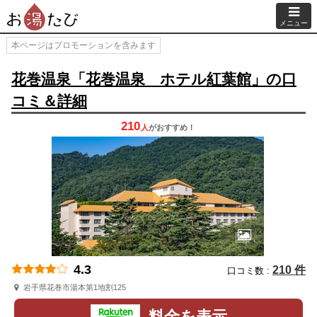
メニュー
本ページはプロモーションを含みます
花巻温泉「花巻温泉 ホテル紅葉館」の口
コミ＆詳細
210
人
が
おすすめ！
4.3
210 件
口コミ数 :
岩手県花巻市湯本第1地割125
料金を表示