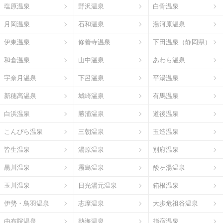
塩原温泉
野沢温泉
白骨温泉
月岡温泉
石和温泉
湯河原温泉
伊東温泉
修善寺温泉
下田温泉（静岡県）
和倉温泉
山中温泉
あわら温泉
宇奈月温泉
下呂温泉
平湯温泉
新穂高温泉
城崎温泉
有馬温泉
白浜温泉
勝浦温泉
道後温泉
こんぴら温泉
三朝温泉
玉造温泉
皆生温泉
湯原温泉
別府温泉
黒川温泉
霧島温泉
酸ヶ湯温泉
玉川温泉
日光湯元温泉
箱根温泉
伊勢・鳥羽温泉
志摩温泉
大歩危祖谷温泉
由布院温泉
熱海温泉
指宿温泉