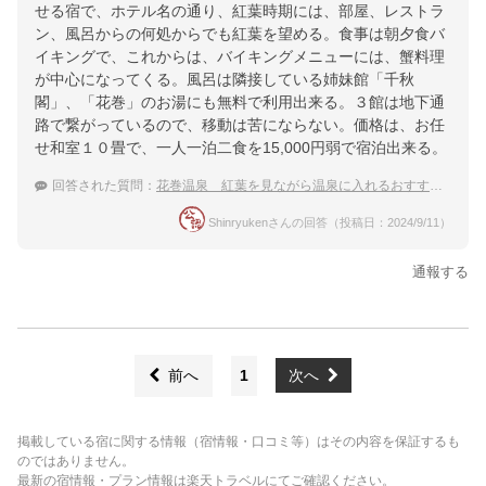
せる宿で、ホテル名の通り、紅葉時期には、部屋、レストラ
ン、風呂からの何処からでも紅葉を望める。食事は朝夕食バ
イキングで、これからは、バイキングメニューには、蟹料理
が中心になってくる。風呂は隣接している姉妹館「千秋
閣」、「花巻」のお湯にも無料で利用出来る。３館は地下通
路で繋がっているので、移動は苦にならない。価格は、お任
せ和室１０畳で、一人一泊二食を15,000円弱で宿泊出来る。
回答された質問：
花巻温泉 紅葉を見ながら温泉に入れるおすすめの温泉宿
Shinryukenさんの回答（投稿日：2024/9/11）
通報する
前へ
1
次へ
掲載している宿に関する情報（宿情報・口コミ等）はその内容を保証するも
のではありません。
最新の宿情報・プラン情報は楽天トラベルにてご確認ください。