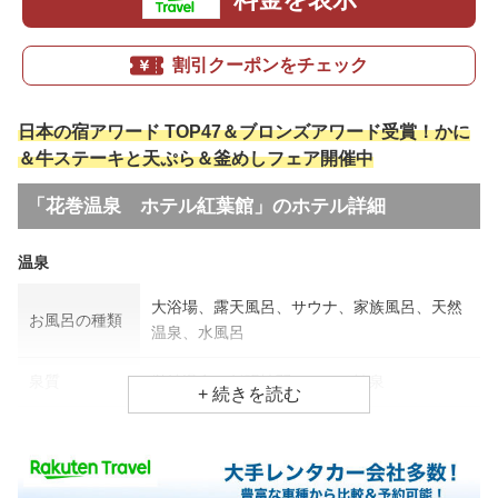
割引クーポンをチェック
日本の宿アワード TOP47＆ブロンズアワード受賞！かに
＆牛ステーキと天ぷら＆釜めしフェア開催中
「花巻温泉 ホテル紅葉館」のホテル詳細
温泉
大浴場、露天風呂、サウナ、家族風呂、天然
お風呂の種類
温泉、水風呂
泉質
単純温泉、低張性弱アルカリ性泉
効能
関節痛、筋肉痛、疲労回復
食事場所