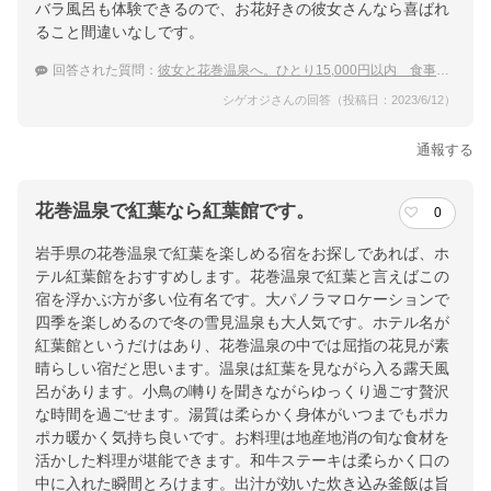
バラ風呂も体験できるので、お花好きの彼女さんなら喜ばれ
ること間違いなしです。
回答された質問：
彼女と花巻温泉へ。ひとり15,000円以内 食事付きの温泉宿
シゲオジさんの回答（投稿日：2023/6/12）
通報する
花巻温泉で紅葉なら紅葉館です。
0
岩手県の花巻温泉で紅葉を楽しめる宿をお探しであれば、ホ
テル紅葉館をおすすめします。花巻温泉で紅葉と言えばこの
宿を浮かぶ方が多い位有名です。大パノラマロケーションで
四季を楽しめるので冬の雪見温泉も大人気です。ホテル名が
紅葉館というだけはあり、花巻温泉の中では屈指の花見が素
晴らしい宿だと思います。温泉は紅葉を見ながら入る露天風
呂があります。小鳥の囀りを聞きながらゆっくり過ごす贅沢
な時間を過ごせます。湯質は柔らかく身体がいつまでもポカ
ポカ暖かく気持ち良いです。お料理は地産地消の旬な食材を
活かした料理が堪能できます。和牛ステーキは柔らかく口の
中に入れた瞬間とろけます。出汁が効いた炊き込み釜飯は旨