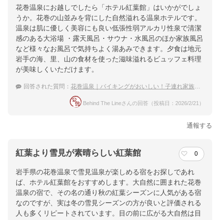
花巻温泉にお越しでしたら「ホテル紅葉館」はいかがでしょ
うか。花巻の山並みを背にした自然溢れる温泉ホテルです。
温泉は肌に優しく美容にも良い低張性弱アルカリ性泉で清潔
感のある大浴場 ・露天風呂・サウナ・水風呂のほか家族風呂
など様々なお風呂で気持ちよく湯あみできます。夕食は地元
岩手の海、里、山の食材を使った滋味溢れるビュッフェ料理
が美味しくいただけます。
回答された質問：
花巻温泉｜バイキングがおいしい！子連れ家族におすすめな宿は？
Behind The Lineさんの回答（投稿日：2026/2/21）
通報する
紅葉より雪見が素晴らしい紅葉館
0
岩手県の花巻温泉で雪見温泉が楽しめる宿をお探しであれ
ば、ホテル紅葉館をおすすめします。大自然に囲まれた花巻
温泉の宿で、その名の通り秋の紅葉シーズンに人気がある宿
なのですが、実は冬の雪見シーズンの方が良いと評価される
人も多くリピートされています。目の前に広がる大自然は目