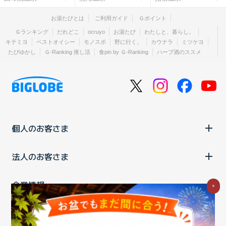
お湯たびとは
ご利用ガイド
Ｇポイント
Ｇランキング
だれどこ
ocruyo
お湯たび
わたしと、暮らし。
キテミヨ
ベストオイシー
モノスポ
野に行く。
カウナラ
ミツケヨ
たびゆかし
Ｇ-Ranking 推し活
食pin by Ｇ-Ranking
ハーブ酒のススメ
個人のお客さま
法人のお客さま
企業情報
×
ご利用中の方