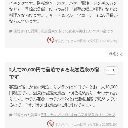
イキングです。陶板焼き（ホタテバター醤油・ジンギスカン
など）・季節の釜飯・ひっつみ汁（岩手の郷土料理）などの
料理がならびます。デザート＆フルーツコーナーは20品目が
ならんでいます。
回答された質問：
花巻温泉で安くて食事が美味しいコスパ宿について
ずんたこすさんの回答（投稿日：2026/6/20）
通報する
2人で20,000円で宿泊できる花巻温泉の宿
0
です
客室は宿まかせの素泊まりプランは平日ですとお一人10,000
円程度です。温泉は岩露天風呂・つぼ湯があり、サウナもあ
ります。ホテル花巻・ホテル千秋とは連絡通路で繋がってい
るので、それぞれのお風呂のご利用もできます。
回答された質問：
7月にカップルで泊まれる花巻温泉のリーズナブルな宿は？
ずんたこすさんの回答（投稿日：2026/6/20）