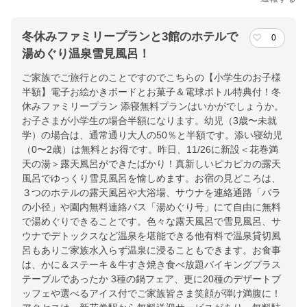
冬休みファミリープランと3館のホテルで
0
湯めぐり温泉雪見風呂！
ご家族でご旅行とのことですのでこちらの【小学生のお子様
半額】電子お絵かきボードとお菓子＆電球ボトル特典付！冬
休みファミリープラン 添寝無料プランはいかがでしょうか。
お子さまが小学生の場合半額になります。幼児（3歳〜未就
学）の場合は、通常通り大人の50％と半額です。添い寝幼児
（0〜2歳）は無料とお得です。昨日、11/26に新設＜花巻満
天の湯＞露天風呂ができたばかり！真新しいピカピカの露天
風呂でゆっくり雪見風呂を愉しめます。お宿の見どころは、
３つのホテルの露天風呂や大浴場、サウナを連絡通路「バラ
の小径」や園内無料連絡バス「湯めぐり号」にて自由に無料
で湯めぐりできることです。色々な露天風呂で雪見風呂、サ
ウナでデトックスなど温泉を堪能できる他有料で温泉貸切風
呂もありご家族水入らず温泉に浸ることもできます。お食事
は、かに＆ステーキ＆牛すき焼き食べ放題バイキングプラス
テーブルであったか 3種の鍋フェア、更に20種のデザートブ
ッフェや選べるアイス付でご家族皆さま笑顔が弾け満腹に！