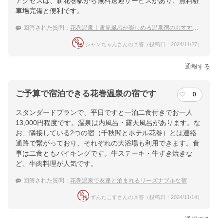
アクセスは、新花巻駅から無料送迎サービスがあり、無料駐
車場完備と便利です。
回答された質問：
花巻温泉｜雪見風呂が楽しめる温泉宿のおすすめを教えて！
シャンちゃんさんの回答（投稿日：2024/11/27）
通報する
ご予算で宿泊できる花巻温泉の宿です
0
スタンダードプランで、平日ですと一泊二食付きでお一人
13,000円程度です。温泉は内風呂・露天風呂があります。な
お、隣接している2つの宿（千秋閣とホテル花巻）とは連絡
通路で繋がっており、それぞれの大浴場も利用できます。食
事は二食ともバイキングです。牛ステーキ・牛すき焼きな
ど、牛肉料理が人気です。
回答された質問：
花巻温泉で友達と泊まれるリーズナブルな宿
ずんたこすさんの回答（投稿日：2024/11/14）