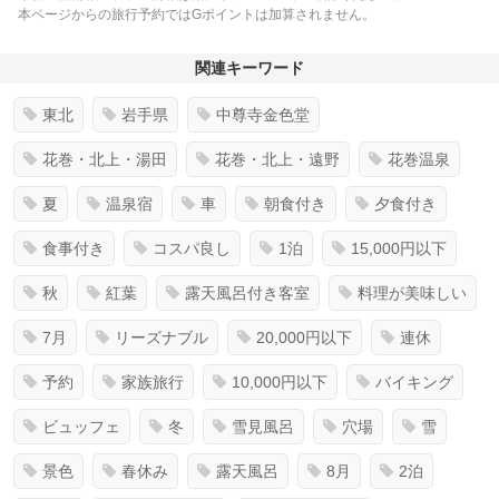
本ページからの旅行予約ではGポイントは加算されません。
関連キーワード
東北
岩手県
中尊寺金色堂
花巻・北上・湯田
花巻・北上・遠野
花巻温泉
夏
温泉宿
車
朝食付き
夕食付き
食事付き
コスパ良し
1泊
15,000円以下
秋
紅葉
露天風呂付き客室
料理が美味しい
7月
リーズナブル
20,000円以下
連休
予約
家族旅行
10,000円以下
バイキング
ビュッフェ
冬
雪見風呂
穴場
雪
景色
春休み
露天風呂
8月
2泊