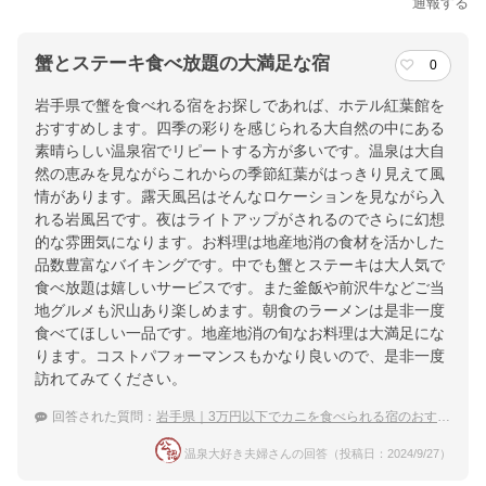
通報する
蟹とステーキ食べ放題の大満足な宿
0
岩手県で蟹を食べれる宿をお探しであれば、ホテル紅葉館を
おすすめします。四季の彩りを感じられる大自然の中にある
素晴らしい温泉宿でリピートする方が多いです。温泉は大自
然の恵みを見ながらこれからの季節紅葉がはっきり見えて風
情があります。露天風呂はそんなロケーションを見ながら入
れる岩風呂です。夜はライトアップがされるのでさらに幻想
的な雰囲気になります。お料理は地産地消の食材を活かした
品数豊富なバイキングです。中でも蟹とステーキは大人気で
食べ放題は嬉しいサービスです。また釜飯や前沢牛などご当
地グルメも沢山あり楽しめます。朝食のラーメンは是非一度
食べてほしい一品です。地産地消の旬なお料理は大満足にな
ります。コストパフォーマンスもかなり良いので、是非一度
訪れてみてください。
回答された質問：
岩手県｜3万円以下でカニを食べられる宿のおすすめは？
温泉大好き夫婦さんの回答（投稿日：2024/9/27）