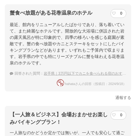
蟹食べ放題がある花巻温泉のホテル
0
最近、館内をリニューアルしたばかりであり、落ち着いてい
て、また綺麗なホテルです。開放的な大浴場に併設された岩
の露天風呂が特に印象的で、四季の移ろいを感じる庭園が素
敵です。蟹の食べ放題やカニとステーキをセットにしたバイ
キングプランなどがあります。いずれもご予算内で収まりま
す。岩手県の中でも特にリーズナブルに蟹を味わえる花巻温
泉のホテルです。
回答された質問：
岩手県｜3万円以下でカニを食べられる宿のおすすめは？
hahataさんの回答（投稿日：2024/9/18）
通報する
【一人旅＆ビジネス】会場おまかせお楽し
0
みバイキングプラン！
一人旅なのかどうか定かでは無いが、一人でも安心して過ご