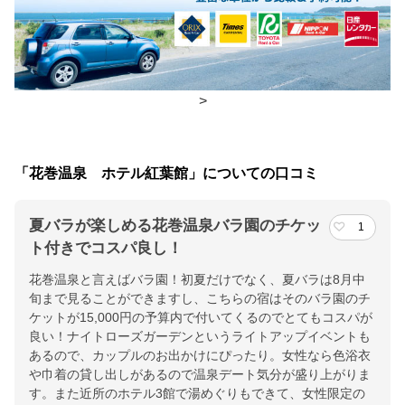
朝食
レストラン(バイキング)
夕食
レストラン(バイキング)
>
チェックイン・チェックアウト時間
チェックイン
15:00(最終チェックイン：19:00)
「花巻温泉 ホテル紅葉館」についての口コミ
チェックアウ
10:00
ト
夏バラが楽しめる花巻温泉バラ園のチケッ
1
ト付きでコスパ良し！
交通アクセス
花巻温泉と言えばバラ園！初夏だけでなく、夏バラは8月中
花巻IC：右折後直進4km（5分）、JR新花巻駅・JR花巻駅：無料
旬まで見ることができますし、こちらの宿はそのバラ園のチ
送迎バス20分（定時運行・完全予約制）
ケットが15,000円の予算内で付いてくるのでとてもコスパが
良い！ナイトローズガーデンというライトアップイベントも
提供：楽天トラベル
あるので、カップルのお出かけにぴったり。女性なら色浴衣
や巾着の貸し出しがあるので温泉デート気分が盛り上がりま
楽天トラベルで
す。また近所のホテル3館で湯めぐりもできて、女性限定の
ホテル詳細を詳しく見る