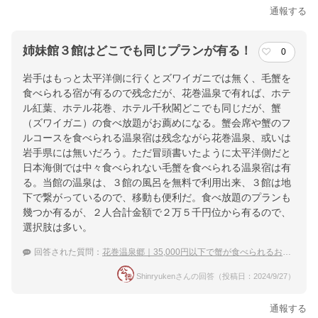
通報する
姉妹館３館はどこでも同じプランが有る！
0
岩手はもっと太平洋側に行くとズワイガニでは無く、毛蟹を
食べられる宿が有るので残念だが、花巻温泉で有れば、ホテ
ル紅葉、ホテル花巻、ホテル千秋閣どこでも同じだが、蟹
（ズワイガニ）の食べ放題がお薦めになる。蟹会席や蟹のフ
ルコースを食べられる温泉宿は残念ながら花巻温泉、或いは
岩手県には無いだろう。ただ冒頭書いたように太平洋側だと
日本海側では中々食べられない毛蟹を食べられる温泉宿は有
る。当館の温泉は、３館の風呂を無料で利用出来、３館は地
下で繋がっているので、移動も便利だ。食べ放題のプランも
幾つか有るが、２人合計金額で２万５千円位から有るので、
選択肢は多い。
回答された質問：
花巻温泉郷｜35,000円以下で蟹が食べられるおすすめ温泉宿は？
Shinryukenさんの回答（投稿日：2024/9/27）
通報する