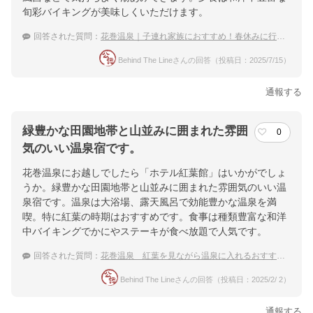
旬彩バイキングが美味しくいただけます。
回答された質問：
花巻温泉｜子連れ家族におすすめ！春休みに行きたい宿のおすすめは？
Behind The Lineさんの回答（投稿日：2025/7/15）
通報する
緑豊かな田園地帯と山並みに囲まれた雰囲
0
気のいい温泉宿です。
花巻温泉にお越しでしたら「ホテル紅葉館」はいかがでしょ
うか。緑豊かな田園地帯と山並みに囲まれた雰囲気のいい温
泉宿です。温泉は大浴場、露天風呂で効能豊かな温泉を満
喫。特に紅葉の時期はおすすめです。食事は種類豊富な和洋
中バイキングでかにやステーキが食べ放題で人気です。
回答された質問：
花巻温泉 紅葉を見ながら温泉に入れるおすすめの温泉宿
Behind The Lineさんの回答（投稿日：2025/2/ 2）
通報する