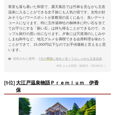
客室も落ち着いた和室で、露天風呂では竹林を見ながら玉造
温泉に入ることができる女子旅にも人気の宿です。女性が好
みそうなパワースポットが多数宿の近くにあり、良いデート
コースになります。特に玉作湯神社の御神木に叶い石を当て
てお守りにする「願い石」は持ち帰ることができるので、カ
ップル旅行の思い出になります。夕食には宍道湖のしじみや
しまね和牛など、地元グルメを満喫できる会席料理を味わう
ことができて、15,000円以下なのでお手頃価格と言えると思
います。
回答された質問：
7月の
平日
に彼女と安くておしゃれな玉造温泉へ！食事付きで手ごろな宿
KEE さんの回答（投稿日：2023/6/12 ）
[5位]
大江戸温泉物語Ｐｒｅｍｉｕｍ 伊香
保