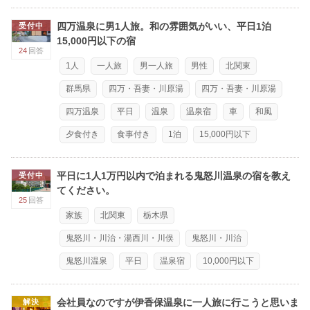
四万温泉に男1人旅。和の雰囲気がいい、平日1泊
受付中
15,000円以下の宿
24
回答
1人
一人旅
男一人旅
男性
北関東
群馬県
四万・吾妻・川原湯
四万・吾妻・川原湯
四万温泉
平日
温泉
温泉宿
車
和風
夕食付き
食事付き
1泊
15,000円以下
平日に1人1万円以内で泊まれる鬼怒川温泉の宿を教え
受付中
てください。
25
回答
家族
北関東
栃木県
鬼怒川・川治・湯西川・川俣
鬼怒川・川治
鬼怒川温泉
平日
温泉宿
10,000円以下
会社員なのですが伊香保温泉に一人旅に行こうと思いま
解決