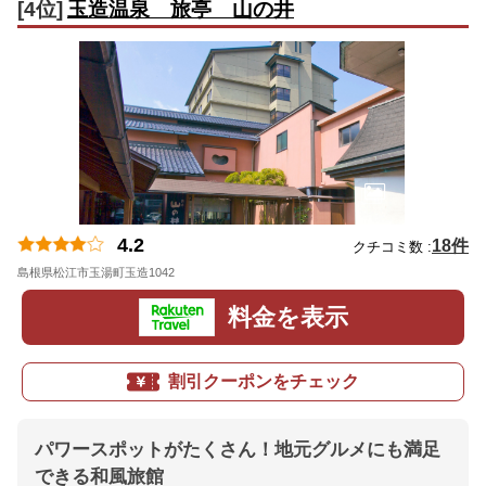
[4位]
玉造温泉 旅亭 山の井
4.2
18件
クチコミ数 :
島根県松江市玉湯町玉造1042
地図
料金を表示
割引クーポンをチェック
パワースポットがたくさん！地元グルメにも満足
できる和風旅館