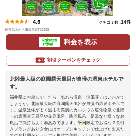
4.6
14件
クチコミ数 :
福井県あわら市温泉3丁目803
地図
料金を表示
割引クーポンをチェック
北陸最大級の庭園露天風呂が自慢の温泉ホテルで
す。
福井県にお越しでしたら「あわら温泉 清風荘」はいかがで
しょうか。北陸最大級の庭園露天風呂が自慢の温泉ホテルで
す。温泉は体がよく温まる美肌のカルシウム塩化物泉で北陸
一の庭園露天風呂や花見風呂、陶器風呂、足湯など様々なお
風呂で気持ちよく湯あみできます。
平日
限定でお得な２食付
きプランがあり夕食にはオープンキッチンで仕上げた出来た
てのお料理がビュッフェ形式で美味しくいただけます。