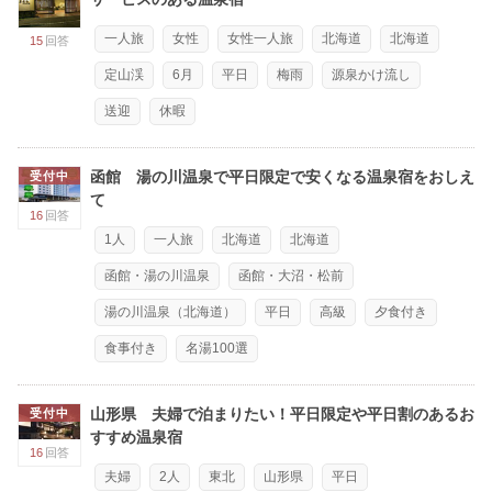
一人旅
女性
女性一人旅
北海道
北海道
15
回答
定山渓
6月
平日
梅雨
源泉かけ流し
送迎
休暇
函館 湯の川温泉で平日限定で安くなる温泉宿をおしえ
受付中
て
16
回答
1人
一人旅
北海道
北海道
函館・湯の川温泉
函館・大沼・松前
湯の川温泉（北海道）
平日
高級
夕食付き
食事付き
名湯100選
山形県 夫婦で泊まりたい！平日限定や平日割のあるお
受付中
すすめ温泉宿
16
回答
夫婦
2人
東北
山形県
平日