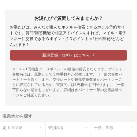
お湯たびで質問してみませんか？
お湯たびは、みんなが選んだホテルを検索できるホテル予約サイ
トです。質問/回答機能で相互アドバイスをすれば、マイル・電子
マネーに交換できるＧポイント(1Ｇポイント＝1円相当)がどんど
んたまる！
新規登録（無料）はこちら
※1Ｇ＝1円相当は、Ｇポイントの価値の目安となります。ポイント
交換時には、原則として交換手数料が発生します。（一部の交換パ
ートナーを除く）また、交換レートや最低交換数量がパートナーご
とに設定されているため、実質的には1円相当を下回ります。（一部
下回らない場合もございます）詳細は各パートナー毎の交換詳細ペ
ージをご確認ください。
温泉地から探す
定山渓温泉
登別温泉
十勝川温泉