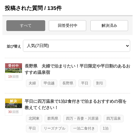
投稿された質問 / 135件
すべて
回答受付中
解決済み
並び替え
長野県 夫婦で泊まりたい！平日限定や平日割のあるお
受付中
すすめ温泉宿
19
回答
夫婦
甲信越
長野県
平日
割引
平日に四万温泉で1泊2食付きで泊まるおすすめの宿を
解決
教えてください！
30
回答
北関東
群馬県
四万・吾妻・川原湯
四万温泉
平日
リーズナブル
一泊二食付き
1泊