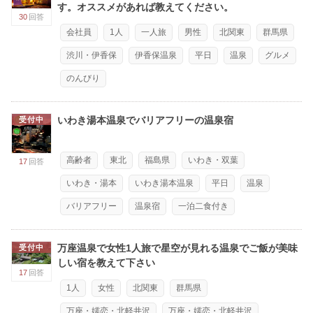
す。オススメがあれば教えてください。
30
回答
会社員
1人
一人旅
男性
北関東
群馬県
渋川・伊香保
伊香保温泉
平日
温泉
グルメ
のんびり
いわき湯本温泉でバリアフリーの温泉宿
受付中
高齢者
東北
福島県
いわき・双葉
17
回答
いわき・湯本
いわき湯本温泉
平日
温泉
バリアフリー
温泉宿
一泊二食付き
万座温泉で女性1人旅で星空が見れる温泉でご飯が美味
受付中
しい宿を教えて下さい
17
回答
1人
女性
北関東
群馬県
万座・嬬恋・北軽井沢
万座・嬬恋・北軽井沢