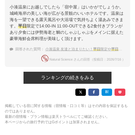
小湊温泉にお越しでしたら「宿中屋」はいかがでしょうか。
城崎海岸の美しい海が広がる景観のいいホテルです。温泉は
海を一望できる露天風呂や大浴場で気持ちよく湯あみできま
す。
平日
限定で14:00-IN 11:00-OUTできる2食付きプランが
あり夕食には伊勢海老と鯛のしゃぶしゃぶをメインに据えた
豪華海鮮会席料理が美味しく頂けます。
回答された質問：
小湊温泉 友達と泊まりたい！
平日
限定や
平日
割のある
Natural Science さんの回答（投稿日：2026/7/16 ）
ランキングの続きをみる
掲載している宿に関する情報（宿情報・口コミ等）はその内容を保証するも
のではありません。
最新の宿情報・プラン情報は楽天トラベルにてご確認ください。
本ページからの旅行予約ではGポイントは加算されません。