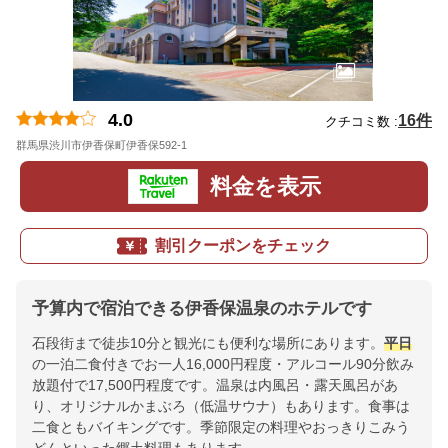
4.0
16件
クチコミ数 :
群馬県渋川市伊香保町伊香保592-1
地図
料金を表示
割引クーポンをチェック
予算内で宿泊できる伊香保温泉のホテルです
石段街まで徒歩10分と観光にも便利な場所にあります。
平日
の一泊二食付きでお一人16,000円程度・アルコール90分飲み
放題付で17,500円程度です。温泉は内風呂・露天風呂があ
り、オリジナルかまぶろ（低温サウナ）もあります。食事は
二食ともバイキングです。季節限定の料理やおっきりこみう
どんといった郷土料理もあります。