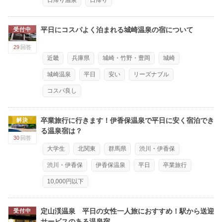
日帰り温泉
日帰り
平日にコスパよく泊まれる城崎温泉の宿について
受付中
29
回答
近畿
兵庫県
城崎・竹野・豊岡
城崎
城崎温泉
平日
安い
リーズナブル
コスパ良し
卒業旅行に行きます！伊香保温泉で平日に安く宿泊でき
解決
る温泉宿は？
30
回答
大学生
北関東
群馬県
渋川・伊香保
渋川・伊香保
伊香保温泉
平日
卒業旅行
10,000円以下
定山渓温泉 平日の女性一人旅におすすめ！駅から送迎
受付中
サービスのある温泉宿