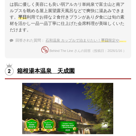
は肌に優しく美容にも良い弱アルカリ単純泉で富士山と南ア
ルプスを眺める屋上展望露天風呂などで爽快に湯あみできま
す。
平日
利用でお得な２食付きプランがあり夕食には旬の素
材を活かし一品一品丁寧に仕上げた会席料理が美味しくいた
だけます。
回答された質問：
石和温泉 カップルで泊まりたい！
平日
限定や
平日
割の
Behind The Line さんの回答（投稿日：2026/1/16 ）
箱根湯本温泉 天成園