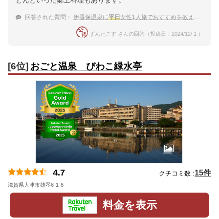
回答された質問：
伊香保温泉に
平日
女性1人旅でおすすめを教えて下さい！
ずんたこす さんの回答（投稿日：2024/12/ 1 ）
[6位]
おごと温泉 びわこ緑水亭
4.7
15件
クチコミ数 :
滋賀県大津市雄琴6-1-6
地図
料金を表示