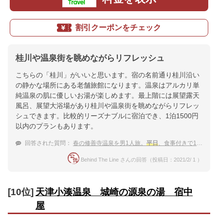
割引クーポンをチェック
桂川や温泉街を眺めながらリフレッシュ
こちらの「桂川」がいいと思います。宿の名前通り桂川沿い
の静かな場所にある老舗旅館になります。温泉はアルカリ単
純温泉の肌に優しいお湯が楽しめます。最上階には展望露天
風呂、展望大浴場があり桂川や温泉街を眺めながらリフレッ
シュできます。比較的リーズナブルに宿泊でき、1泊1500円
以内のプランもあります。
回答された質問：
春の修善寺温泉を男1人旅。
平日
、食事付きで15,000円以内で泊まれる宿
Behind The Line さんの回答（投稿日：2021/2/ 1 ）
[10位]
天津小湊温泉 城崎の源泉の湯 宿中
屋