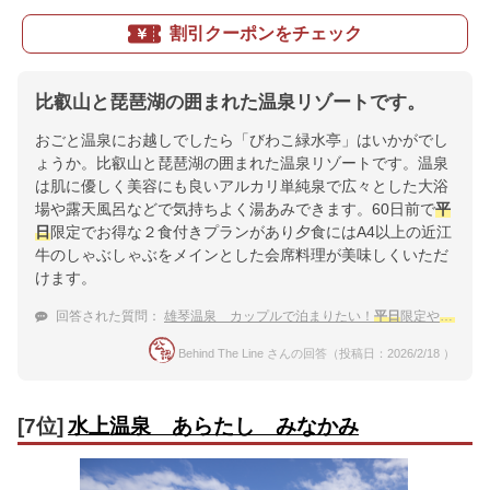
割引クーポンをチェック
比叡山と琵琶湖の囲まれた温泉リゾートです。
おごと温泉にお越しでしたら「びわこ緑水亭」はいかがでし
ょうか。比叡山と琵琶湖の囲まれた温泉リゾートです。温泉
は肌に優しく美容にも良いアルカリ単純泉で広々とした大浴
場や露天風呂などで気持ちよく湯あみできます。60日前で
平
日
限定でお得な２食付きプランがあり夕食にはA4以上の近江
牛のしゃぶしゃぶをメインとした会席料理が美味しくいただ
けます。
回答された質問：
雄琴温泉 カップルで泊まりたい！
平日
限定や
平日
割
Behind The Line さんの回答（投稿日：2026/2/18 ）
[7位]
水上温泉 あらたし みなかみ