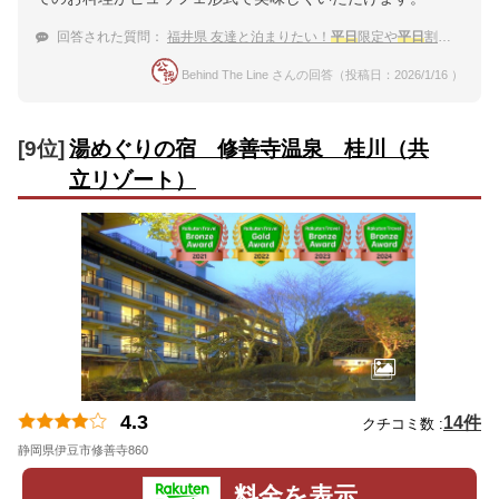
回答された質問：
福井県 友達と泊まりたい！
平日
限定や
平日
割のあるおすすめ温泉宿
Behind The Line さんの回答（投稿日：2026/1/16 ）
[9位]
湯めぐりの宿 修善寺温泉 桂川（共
立リゾート）
4.3
14件
クチコミ数 :
静岡県伊豆市修善寺860
地図
料金を表示