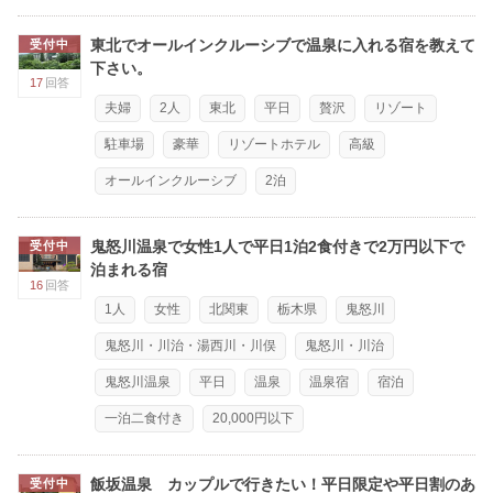
東北でオールインクルーシブで温泉に入れる宿を教えて
受付中
下さい。
17
回答
夫婦
2人
東北
平日
贅沢
リゾート
駐車場
豪華
リゾートホテル
高級
オールインクルーシブ
2泊
鬼怒川温泉で女性1人で平日1泊2食付きで2万円以下で
受付中
泊まれる宿
16
回答
1人
女性
北関東
栃木県
鬼怒川
鬼怒川・川治・湯西川・川俣
鬼怒川・川治
鬼怒川温泉
平日
温泉
温泉宿
宿泊
一泊二食付き
20,000円以下
飯坂温泉 カップルで行きたい！平日限定や平日割のあ
受付中