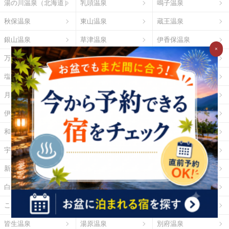
湯の川温泉（北海道）
乳頭温泉
鳴子温泉
秋保温泉
東山温泉
蔵王温泉
銀山温泉
草津温泉
伊香保温泉
×
万座温泉
四万温泉
鬼怒川温泉
塩原温泉
野沢温泉
白骨温泉
月岡温泉
石和温泉
湯河原温泉
伊東温泉
修善寺温泉
下田温泉（静岡県）
和倉温泉
山中温泉
あわら温泉
宇奈月温泉
下呂温泉
平湯温泉
新穂高温泉
城崎温泉
有馬温泉
白浜温泉
勝浦温泉
道後温泉
こんぴら温泉
三朝温泉
玉造温泉
皆生温泉
湯原温泉
別府温泉