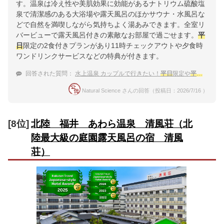
す。温泉は冷え性や美肌効果に効能があるナトリウム硫酸塩
泉で清潔感のある大浴場や露天風呂のほかサウナ・水風呂な
どで自然を満喫しながら気持ちよく湯あみできます。全室リ
バービューで露天風呂付きの素敵なお部屋で過ごせます。
平
日
限定の2食付きプランがあり11時チェックアウトや夕食時
ワンドリンクサービスなどの特典が付きます。
回答された質問：
水上温泉 カップルで行きたい！
平日
限定や
平日
割のあ
Natural Science さんの回答（投稿日：2026/7/16 ）
[8位]
北陸 福井 あわら温泉 清風荘（北
陸最大級の庭園露天風呂の宿 清風
荘）