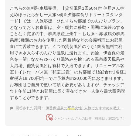
こちらの無料駐車場完備、【貸切風呂1回50分付 仲居さん控
えめほったらかし一人旅×朝＆夕部屋食リトリートスタンダ
ード】では一人旅応援「ひたすらお部屋でのんびりプラン」
となっておりお食事は、夕・朝共に移動・周囲に気兼ねする
ことなく寛ぎの中、群馬県産上州牛・もち豚・赤城鶏の群馬
県産3種類のお肉を使用した陶板焼などの会席料理にお部屋
食にて舌鼓できます。４つの貸切風呂のうち1箇所無料で利
用でき水入らずのんびり温泉に浸れます。勿論、伊香保の景
色を一望しながらゆっくり湯浴みを愉しめる温泉露天風呂や
大浴場、他貸切風呂は有料で入浴できます。リニューアル客
室トイレ付・バス無（和室12畳）のお部屋で1泊2食付1名様1
室税込18,700円均一でご予算内の20,000円におさまります。
お布団はご自身で敷いて頂く必要がありますが、チェックア
ウト午前11時とお部屋に長く滞在できお一人旅を最大限満喫
することができます。
回答された質問：
伊香保温泉に
平日
女性1人旅でおすすめを教えて下さい！
シャンちゃん さんの回答（投稿日：2025/3/ 7 ）