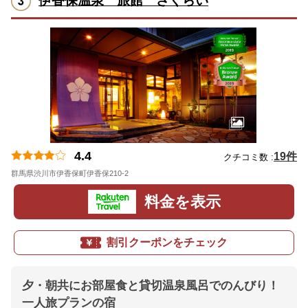
伊香保温泉 旅館 さくらい
4.4
19件
クチコミ数 :
群馬県渋川市伊香保町伊香保210-2
地図
料金を表示
割引クーポンをチェック
夕・朝共にお部屋食と貸切温泉風呂でのんびり！
一人旅プランの宿