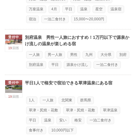
万座温泉
4月
平日
温泉
星空
温泉宿
宿泊
一泊二食付き
15,000〜20,000円
別府温泉 男性一人旅におすすめ！1万円以下で源泉か
受付中
け流しの温泉が楽しめる宿
19
回答
一人旅
男一人旅
男性
九州
大分県
別府
別府温泉
平日
源泉かけ流し
一泊二食付き
平日1人で格安で宿泊できる草津温泉にある宿
受付中
19
回答
1人
一人旅
北関東
群馬県
草津・尻焼・花敷
草津・尻焼・花敷
草津温泉
平日
温泉
安い
格安
一泊二食付き
食事付き
10,000円以下