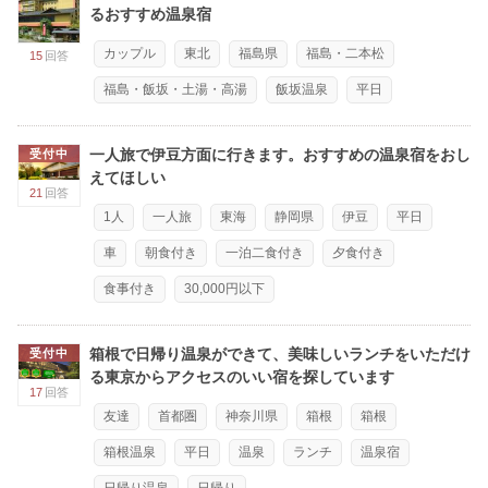
るおすすめ温泉宿
カップル
東北
福島県
福島・二本松
15
回答
福島・飯坂・土湯・高湯
飯坂温泉
平日
一人旅で伊豆方面に行きます。おすすめの温泉宿をおし
受付中
えてほしい
21
回答
1人
一人旅
東海
静岡県
伊豆
平日
車
朝食付き
一泊二食付き
夕食付き
食事付き
30,000円以下
箱根で日帰り温泉ができて、美味しいランチをいただけ
受付中
る東京からアクセスのいい宿を探しています
17
回答
友達
首都圏
神奈川県
箱根
箱根
箱根温泉
平日
温泉
ランチ
温泉宿