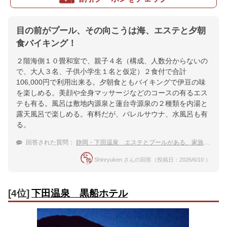
目の前がプール、その向こうは海、エステと夕朝
食バイキング！
２階海側１０畳和室で、親子４名（構成、人数分からないの
で、大人３名、子供小学生１名と仮定）２食付で合計
106,000円で利用出来る。夕朝食ともバイキングで伊豆の味
を楽しめる。美顔や全身マッサージなどのコースの有るエス
テも有る。風呂は敷地内源泉と蓮台寺源泉の２種類を内湯と
露天風呂で楽しめる。有料だが、バレルサウナ、水風呂も有
る。
回答された質問：
静岡・下田温泉 エステとプールがある、家族旅行におすすめの温泉宿
Shinryuken さんの回答（投稿日：2026/6/10 ）
[4位]
下田温泉 黒船ホテル