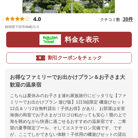
4.0
38件
クチコミ数 :
静岡県下田市柿崎21-5
地図
料金を表示
割引クーポンをチェック
お得なファミリーでお出かけプラン＆お子さま大
歓迎の温泉宿
こちらは夏休みのお子さま連れ家族旅行にピッタリな【ファ
ミリーでお出かけプラン 遊び版】1日3組限定 磯遊びセット
12点＆ソリ2台無料貸出！子供お得】があり、お部屋は全室
海側の和室でお子さまがゴロゴロ転がっても安心！畳の上で
海を眺めながら快適に過ごせるおすすめの温泉宿です。ご希
望の夏季限定プール、そしてエステサロン完備です。です
が、ここでしかできない体験！子供用の磯遊びセットの貸出