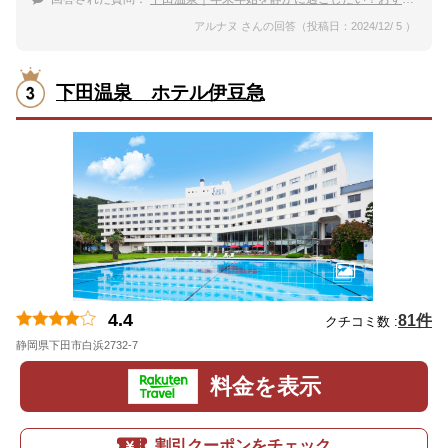
アルナヌ さんの回答（投稿日：2024/12/ 5 ）
下田温泉 ホテル伊豆急
4.4
81件
クチコミ数 :
静岡県下田市白浜2732-7
地図
料金を表示
割引クーポンをチェック