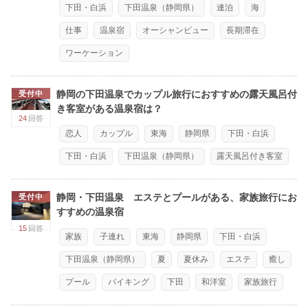
下田・白浜
下田温泉（静岡県）
連泊
海
仕事
温泉宿
オーシャンビュー
長期滞在
ワーケーション
静岡の下田温泉でカップル旅行におすすめの露天風呂付
受付中
き客室がある温泉宿は？
24
回答
恋人
カップル
東海
静岡県
下田・白浜
下田・白浜
下田温泉（静岡県）
露天風呂付き客室
静岡・下田温泉 エステとプールがある、家族旅行にお
受付中
すすめの温泉宿
15
回答
家族
子連れ
東海
静岡県
下田・白浜
下田温泉（静岡県）
夏
夏休み
エステ
癒し
プール
バイキング
下田
和洋室
家族旅行