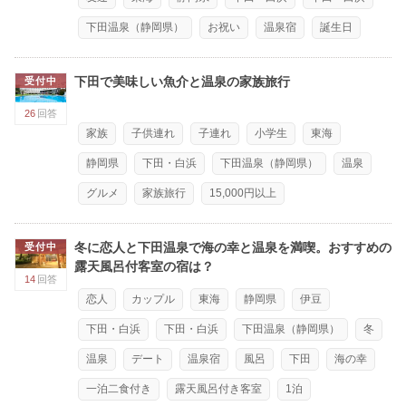
下田温泉（静岡県）
お祝い
温泉宿
誕生日
下田で美味しい魚介と温泉の家族旅行
受付中
26
回答
家族
子供連れ
子連れ
小学生
東海
静岡県
下田・白浜
下田温泉（静岡県）
温泉
グルメ
家族旅行
15,000円以上
冬に恋人と下田温泉で海の幸と温泉を満喫。おすすめの
受付中
露天風呂付客室の宿は？
14
回答
恋人
カップル
東海
静岡県
伊豆
下田・白浜
下田・白浜
下田温泉（静岡県）
冬
温泉
デート
温泉宿
風呂
下田
海の幸
一泊二食付き
露天風呂付き客室
1泊