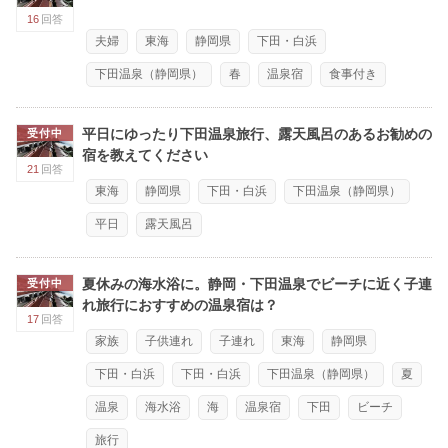
16
回答
夫婦
東海
静岡県
下田・白浜
下田温泉（静岡県）
春
温泉宿
食事付き
平日にゆったり下田温泉旅行、露天風呂のあるお勧めの
受付中
宿を教えてください
21
回答
東海
静岡県
下田・白浜
下田温泉（静岡県）
平日
露天風呂
夏休みの海水浴に。静岡・下田温泉でビーチに近く子連
受付中
れ旅行におすすめの温泉宿は？
17
回答
家族
子供連れ
子連れ
東海
静岡県
下田・白浜
下田・白浜
下田温泉（静岡県）
夏
温泉
海水浴
海
温泉宿
下田
ビーチ
旅行