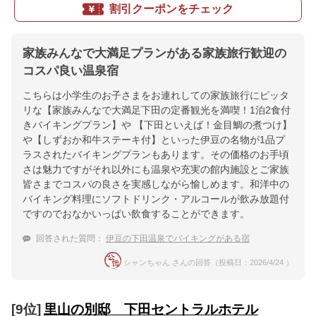
割引クーポンをチェック
家族みんなで大満足プランがある家族旅行歓迎の
コスパ良い温泉宿
こちらは小学生のお子さまをお連れしての家族旅行にピッタ
リな【家族みんなで大満足下田の定番観光を満喫！1泊2食付
きバイキングプラン】や 【下田といえば！金目鯛の煮つけ】
や【しずおか和牛ステーキ付】といった伊豆の名物が1品プ
ラスされたバイキングプランもあります。その価格のお手頃
さは魅力ですがそれ以外にも温泉や充実の館内施設とご家族
皆さまでコスパの良さを実感しながら愉しめます。和洋中の
バイキング料理にソフトドリンク・アルコールが飲み放題付
ですのでおなかいっぱい飲食することができます。
回答された質問：
伊豆の下田温泉でバイキングがある宿
シャンちゃん さんの回答（投稿日：2026/4/24 ）
[9位]
里山の別邸 下田セントラルホテル