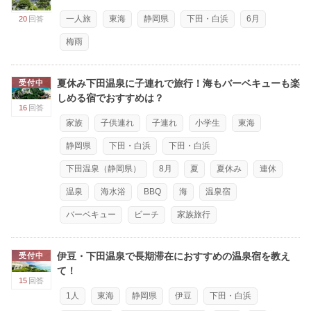
一人旅
東海
静岡県
下田・白浜
6月
20
回答
梅雨
夏休み下田温泉に子連れで旅行！海もバーベキューも楽
受付中
しめる宿でおすすめは？
16
回答
家族
子供連れ
子連れ
小学生
東海
静岡県
下田・白浜
下田・白浜
下田温泉（静岡県）
8月
夏
夏休み
連休
温泉
海水浴
BBQ
海
温泉宿
バーベキュー
ビーチ
家族旅行
伊豆・下田温泉で長期滞在におすすめの温泉宿を教え
受付中
て！
15
回答
1人
東海
静岡県
伊豆
下田・白浜