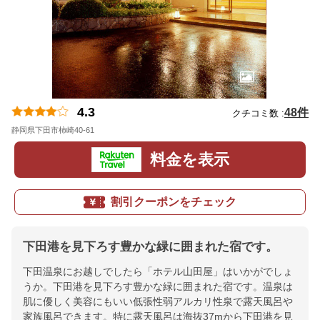
4.3
48件
クチコミ数 :
静岡県下田市柿崎40-61
地図
料金を表示
割引クーポンをチェック
下田港を見下ろす豊かな緑に囲まれた宿です。
下田温泉にお越しでしたら「ホテル山田屋」はいかがでしょ
うか。下田港を見下ろす豊かな緑に囲まれた宿です。温泉は
肌に優しく美容にもいい低張性弱アルカリ性泉で露天風呂や
家族風呂できます。特に露天風呂は海抜37mから下田港を見