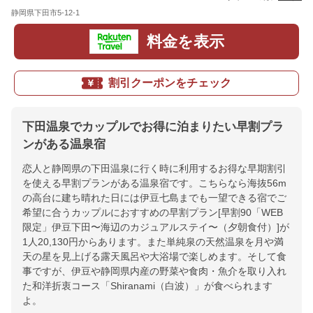
静岡県下田市5-12-1
地図
料金を表示
割引クーポンをチェック
下田温泉でカップルでお得に泊まりたい早割プラ
ンがある温泉宿
恋人と静岡県の下田温泉に行く時に利用するお得な早期割引
を使える早割プランがある温泉宿です。こちらなら海抜56m
の高台に建ち晴れた日には伊豆七島までも一望できる宿でご
希望に合うカップルにおすすめの早割プラン[早割90「WEB
限定」伊豆下田〜海辺のカジュアルステイ〜（夕朝食付）]が
1人20,130円からあります。また単純泉の天然温泉を月や満
天の星を見上げる露天風呂や大浴場で楽しめます。そして食
事ですが、伊豆や静岡県内産の野菜や食肉・魚介を取り入れ
た和洋折衷コース「Shiranami（白波）」が食べられます
よ。