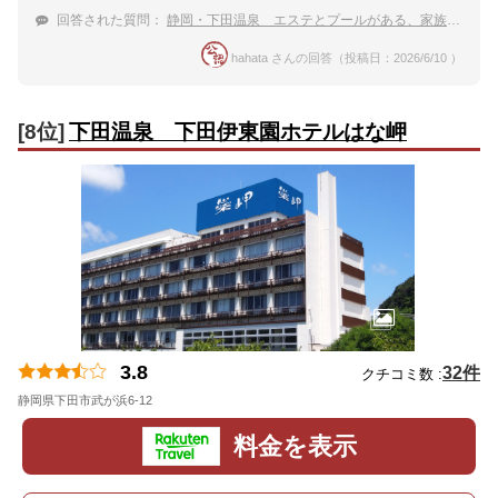
回答された質問：
静岡・下田温泉 エステとプールがある、家族旅行におすすめの温泉宿
hahata さんの回答（投稿日：2026/6/10 ）
[8位]
下田温泉 下田伊東園ホテルはな岬
3.8
32件
クチコミ数 :
静岡県下田市武が浜6-12
地図
料金を表示