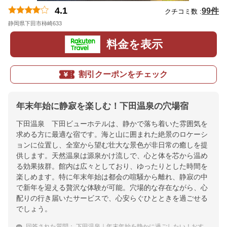
4.1
99件
クチコミ数 :
静岡県下田市柿崎633
地図
料金を表示
割引クーポンをチェック
年末年始に静寂を楽しむ！下田温泉の穴場宿
下田温泉 下田ビューホテルは、静かで落ち着いた雰囲気を
求める方に最適な宿です。海と山に囲まれた絶景のロケーシ
ョンに位置し、全室から望む壮大な景色が非日常の癒しを提
供します。天然温泉は源泉かけ流しで、心と体を芯から温め
る効果抜群。館内は広々としており、ゆったりとした時間を
楽しめます。特に年末年始は都会の喧騒から離れ、静寂の中
で新年を迎える贅沢な体験が可能。穴場的な存在ながら、心
配りの行き届いたサービスで、心安らぐひとときを過ごせる
でしょう。
回答された質問：
下田温泉｜年末年始を静かに過ごしたい！おすすめの穴場な宿は？