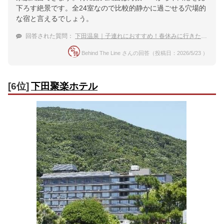
下ろす絶景です。全24室なので比較的静かに過ごせる穴場的
な宿と言えるでしょう。
回答された質問：
下田温泉｜子連れにおすすめ！春休みに行きたい穴場な宿は？
Behind The Line さんの回答（投稿日：2026/5/23 ）
[6位]
下田聚楽ホテル