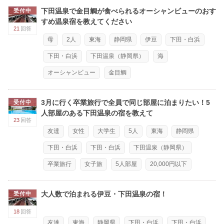
下田温泉で金目鯛が食べられるオーシャンビューのおす
受付中
すめ温泉宿を教えてください
21
回答
母
2人
東海
静岡県
伊豆
下田・白浜
下田・白浜
下田温泉（静岡県）
海
オーシャンビュー
金目鯛
3月に行く卒業旅行で全員で同じ部屋に泊まりたい！5
受付中
人部屋のある下田温泉の宿を教えて
23
回答
友達
女性
大学生
5人
東海
静岡県
下田・白浜
下田・白浜
下田温泉（静岡県）
卒業旅行
女子旅
5人部屋
20,000円以下
大人数で泊まれる伊豆・下田温泉の宿！
受付中
18
回答
友達
東海
静岡県
下田・白浜
下田・白浜