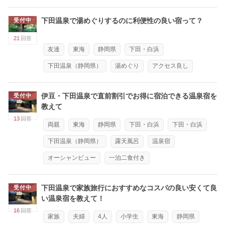
下田温泉で湯めぐりするのに利便性の良い宿って？
受付中
21
回答
友達
東海
静岡県
下田・白浜
下田温泉（静岡県）
湯めぐり
アクセス良し
伊豆・下田温泉で直前割引でお得に宿泊できる温泉宿を
受付中
教えて
13
回答
両親
東海
静岡県
下田・白浜
下田・白浜
下田温泉（静岡県）
露天風呂
温泉宿
オーシャンビュー
一泊二食付き
下田温泉で家族旅行におすすめなコスパの良い安くて良
受付中
い温泉宿を教えて！
16
回答
家族
夫婦
4人
小学生
東海
静岡県