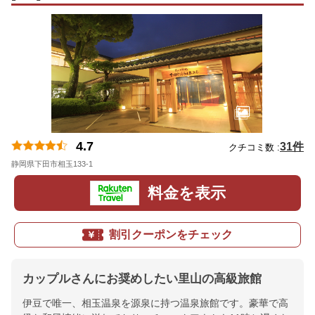
4.7
31件
クチコミ数 :
静岡県下田市相玉133-1
地図
料金を表示
割引クーポンをチェック
カップルさんにお奨めしたい里山の高級旅館
伊豆で唯一、相玉温泉を源泉に持つ温泉旅館です。豪華で高