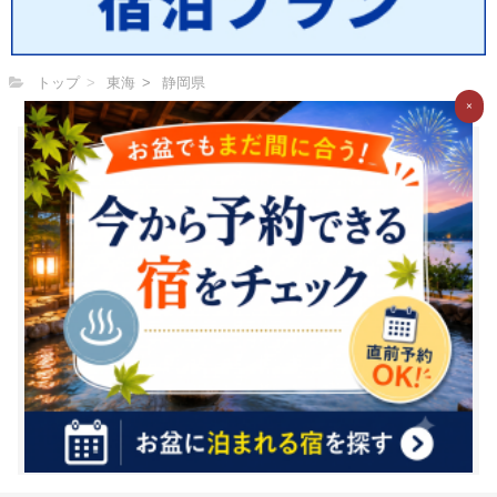
トップ
東海
静岡県
×
お湯たびで質問してみませんか？
お湯たびは、みんなが選んだホテルを検索できるホテル予約サイ
トです。質問/回答機能で相互アドバイスをすれば、マイル・電子
マネーに交換できるＧポイント(1Ｇポイント＝1円相当)がどんど
んたまる！
新規登録（無料）はこちら
※1Ｇ＝1円相当は、Ｇポイントの価値の目安となります。ポイント
交換時には、原則として交換手数料が発生します。（一部の交換パ
ートナーを除く）また、交換レートや最低交換数量がパートナーご
とに設定されているため、実質的には1円相当を下回ります。（一部
下回らない場合もございます）詳細は各パートナー毎の交換詳細ペ
ージをご確認ください。