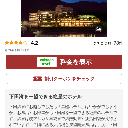
4.2
78件
クチコミ数 :
静岡県下田市柿崎3-8
地図
料金を表示
割引クーポンをチェック
下田湾を一望できる絶景のホテル
下田温泉にお越しでしたら「黒船ホテル」はいかがでしょう
か。お風呂やお部屋から下田湾を一望できる絶景のホテルで
す。温泉は弱アルカリ単純泉で温熱効果や疲労回復が期待さ
れています。７階にある大浴場と展望露天風呂は丁度、下田