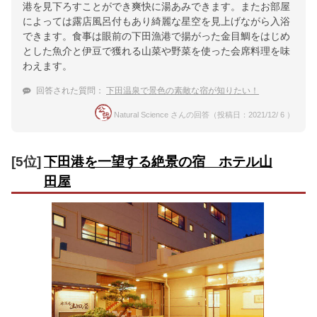
港を見下ろすことができ爽快に湯あみできます。またお部屋
によっては露店風呂付もあり綺麗な星空を見上げながら入浴
できます。食事は眼前の下田漁港で揚がった金目鯛をはじめ
とした魚介と伊豆で獲れる山菜や野菜を使った会席料理を味
わえます。
回答された質問：
下田温泉で景色の素敵な宿が知りたい！
Natural Science さんの回答（投稿日：2021/12/ 6 ）
[5位]
下田港を一望する絶景の宿 ホテル山
田屋