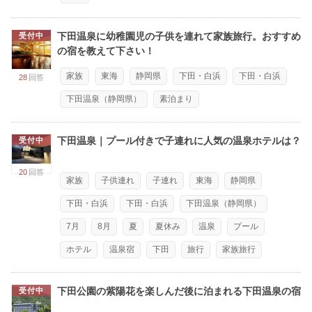
下田温泉に幼稚園児の子供を連れて家族旅行。おすすめ
受付中
の宿を教えて下さい！
家族
東海
静岡県
下田・白浜
下田・白浜
28
回答
下田温泉（静岡県）
素泊まり
下田温泉｜プール付きで子連れに人気の温泉ホテルは？
受付中
20
回答
家族
子供連れ
子連れ
東海
静岡県
下田・白浜
下田・白浜
下田温泉（静岡県）
7月
8月
夏
夏休み
温泉
プール
ホテル
温泉宿
下田
旅行
家族旅行
下田公園の紫陽花を楽しんだ後に泊まれる下田温泉の宿
受付中