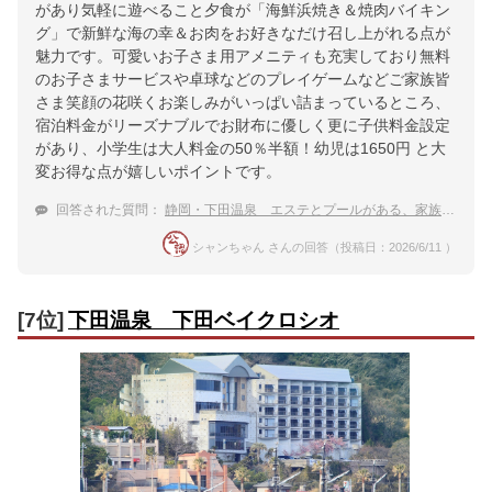
があり気軽に遊べること夕食が「海鮮浜焼き＆焼肉バイキン
グ」で新鮮な海の幸＆お肉をお好きなだけ召し上がれる点が
魅力です。可愛いお子さま用アメニティも充実しており無料
のお子さまサービスや卓球などのプレイゲームなどご家族皆
さま笑顔の花咲くお楽しみがいっぱい詰まっているところ、
宿泊料金がリーズナブルでお財布に優しく更に子供料金設定
があり、小学生は大人料金の50％半額！幼児は1650円 と大
変お得な点が嬉しいポイントです。
回答された質問：
静岡・下田温泉 エステとプールがある、家族旅行におすすめの温泉宿
シャンちゃん さんの回答（投稿日：2026/6/11 ）
[7位]
下田温泉 下田ベイクロシオ