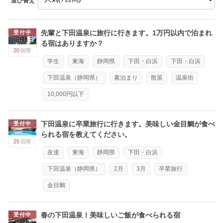
並び替え
先輩と下田温泉に旅行に行きます。1万円以内で泊まれ
受付中
る宿はありますか？
20
回答
学生
東海
静岡県
下田・白浜
下田・白浜
下田温泉（静岡県）
素泊まり
散策
温泉街
10,000円以下
下田温泉に卒業旅行に行きます。美味しい金目鯛が食べ
受付中
られる宿を教えてください。
25
回答
友達
東海
静岡県
下田・白浜
下田温泉（静岡県）
2月
3月
卒業旅行
金目鯛
春の下田温泉！美味しいご飯が食べられる宿
受付中