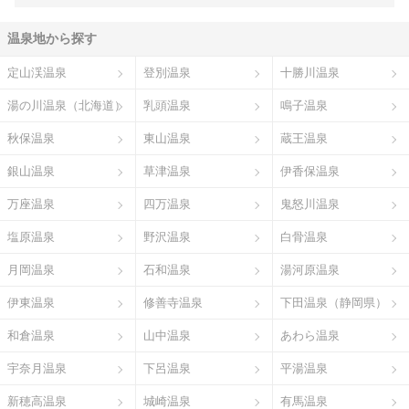
温泉地から探す
定山渓温泉
登別温泉
十勝川温泉
湯の川温泉（北海道）
乳頭温泉
鳴子温泉
秋保温泉
東山温泉
蔵王温泉
銀山温泉
草津温泉
伊香保温泉
万座温泉
四万温泉
鬼怒川温泉
塩原温泉
野沢温泉
白骨温泉
月岡温泉
石和温泉
湯河原温泉
伊東温泉
修善寺温泉
下田温泉（静岡県）
和倉温泉
山中温泉
あわら温泉
宇奈月温泉
下呂温泉
平湯温泉
新穂高温泉
城崎温泉
有馬温泉