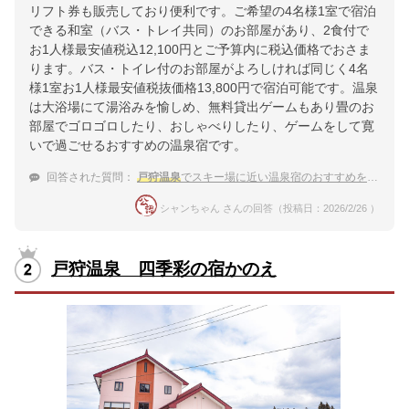
リフト券も販売しており便利です。ご希望の4名様1室で宿泊
できる和室（バス・トレイ共同）のお部屋があり、2食付で
お1人様最安値税込12,100円とご予算内に税込価格でおさま
ります。バス・トイレ付のお部屋がよろしければ同じく4名
様1室お1人様最安値税抜価格13,800円で宿泊可能です。温泉
は大浴場にて湯浴みを愉しめ、無料貸出ゲームもあり畳のお
部屋でゴロゴロしたり、おしゃべりしたり、ゲームをして寛
いで過ごせるおすすめの温泉宿です。
回答された質問：
戸狩温泉
でスキー場に近い温泉宿のおすすめを教えて
シャンちゃん さんの回答（投稿日：2026/2/26 ）
戸狩温泉 四季彩の宿かのえ