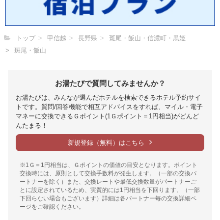
トップ
甲信越
長野県
斑尾・飯山・信濃町・黒姫
斑尾・飯山
お湯たびで質問してみませんか？
お湯たびは、みんなが選んだホテルを検索できるホテル予約サイ
トです。質問/回答機能で相互アドバイスをすれば、マイル・電子
マネーに交換できるＧポイント(1Ｇポイント＝1円相当)がどんど
んたまる！
新規登録（無料）はこちら
※1Ｇ＝1円相当は、Ｇポイントの価値の目安となります。ポイント
交換時には、原則として交換手数料が発生します。（一部の交換パ
ートナーを除く）また、交換レートや最低交換数量がパートナーご
とに設定されているため、実質的には1円相当を下回ります。（一部
下回らない場合もございます）詳細は各パートナー毎の交換詳細ペ
ージをご確認ください。