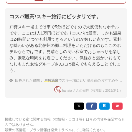
コスパ最高!スキー旅行にピッタリです。
戸狩スキー場までは車で5分ほどですので大変便利なホテル
です。ここは1人1万円ほどでありコスパは最高、しかも温泉
は24時間いつでも利用できるというのが嬉しい点です。素朴
な味わいがある北信州の郷土料理をいただけるのもここのホ
テルならではです。見晴らしの良い和室でおしゃべりを楽し
み、素敵な時間をお過ごしください。気軽さと温かいおもて
なしもまた女性グループさんには喜んでもらえることでしょ
う。
回答された質問：
戸狩温泉
でスキー場に近い温泉宿のおすすめを教えて
hahata さんの回答（投稿日：2023/3/ 1 ）
掲載している宿に関する情報（宿情報・口コミ等）はその内容を保証するも
のではありません。
最新の宿情報・プラン情報は楽天トラベルにてご確認ください。