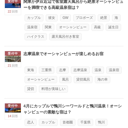
関東か伊豆近辺で客室露天風呂から絶景オーシャンビュ
受付中
ーを満喫できる高級温泉宿は？
22
回答
カップル
彼女
GW
プロポーズ
絶景
海
温泉宿
関東
オーシャンビュー
高級
誕生日
ハイクラス
露天風呂付き客室
志摩温泉でオーシャンビューが楽しめるお宿
受付中
21
回答
東海
三重県
志摩
志摩温泉
温泉
温泉宿
オーシャンビュー
風呂
貸切風呂
海の幸
貸切
料理が美味しい
4月にカップルで鴨川シーワールドと鴨川温泉！オーシ
受付中
ャンビューの素敵な宿は？
14
回答
恋人
カップル
首都圏
千葉県
鴨川