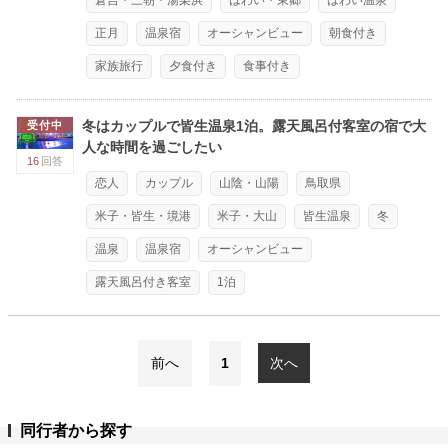
倉吉・三朝・湯梨浜
はわい・東郷
はわい温泉
正月
温泉宿
オーシャンビュー
朝食付き
家族旅行
夕食付き
食事付き
冬はカップルで皆生温泉1泊。露天風呂付客室の宿で大
受付中
人な時間を過ごしたい
16
回答
恋人
カップル
山陰・山陽
鳥取県
米子・皆生・境港
米子・大山
皆生温泉
冬
温泉
温泉宿
オーシャンビュー
露天風呂付き客室
1泊
前へ
1
次へ
同行者から探す