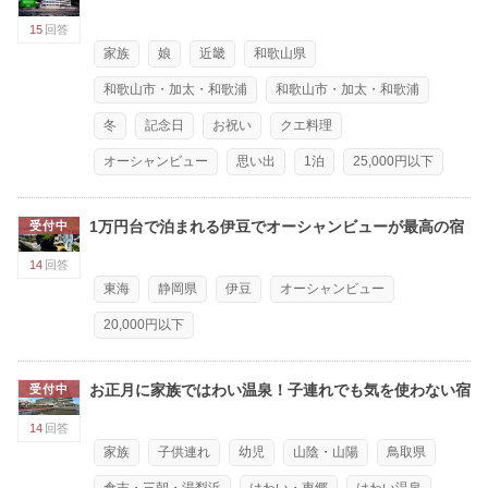
15
回答
家族
娘
近畿
和歌山県
和歌山市・加太・和歌浦
和歌山市・加太・和歌浦
冬
記念日
お祝い
クエ料理
オーシャンビュー
思い出
1泊
25,000円以下
1万円台で泊まれる伊豆でオーシャンビューが最高の宿
受付中
14
回答
東海
静岡県
伊豆
オーシャンビュー
20,000円以下
お正月に家族ではわい温泉！子連れでも気を使わない宿
受付中
14
回答
家族
子供連れ
幼児
山陰・山陽
鳥取県