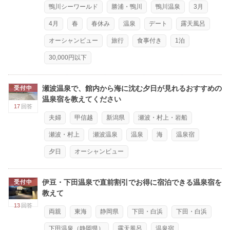
鴨川シーワールド
勝浦・鴨川
鴨川温泉
3月
4月
春
春休み
温泉
デート
露天風呂
オーシャンビュー
旅行
食事付き
1泊
30,000円以下
瀬波温泉で、館内から海に沈む夕日が見れるおすすめの
受付中
温泉宿を教えてください
17
回答
夫婦
甲信越
新潟県
瀬波・村上・岩船
瀬波・村上
瀬波温泉
温泉
海
温泉宿
夕日
オーシャンビュー
伊豆・下田温泉で直前割引でお得に宿泊できる温泉宿を
受付中
教えて
13
回答
両親
東海
静岡県
下田・白浜
下田・白浜
下田温泉（静岡県）
露天風呂
温泉宿