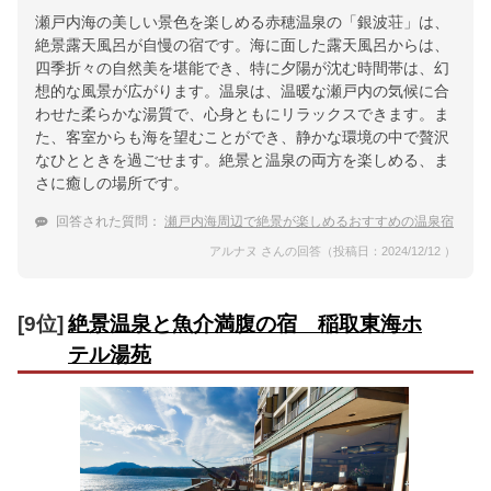
瀬戸内海の美しい景色を楽しめる赤穂温泉の「銀波荘」は、
絶景露天風呂が自慢の宿です。海に面した露天風呂からは、
四季折々の自然美を堪能でき、特に夕陽が沈む時間帯は、幻
想的な風景が広がります。温泉は、温暖な瀬戸内の気候に合
わせた柔らかな湯質で、心身ともにリラックスできます。ま
た、客室からも海を望むことができ、静かな環境の中で贅沢
なひとときを過ごせます。絶景と温泉の両方を楽しめる、ま
さに癒しの場所です。
回答された質問：
瀬戸内海周辺で絶景が楽しめるおすすめの温泉宿
アルナヌ さんの回答（投稿日：2024/12/12 ）
[9位]
絶景温泉と魚介満腹の宿 稲取東海ホ
テル湯苑