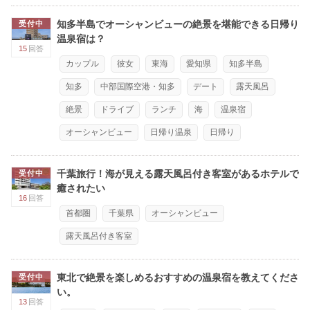
知多半島でオーシャンビューの絶景を堪能できる日帰り
受付中
温泉宿は？
15
回答
カップル
彼女
東海
愛知県
知多半島
知多
中部国際空港・知多
デート
露天風呂
絶景
ドライブ
ランチ
海
温泉宿
オーシャンビュー
日帰り温泉
日帰り
千葉旅行！海が見える露天風呂付き客室があるホテルで
受付中
癒されたい
16
回答
首都圏
千葉県
オーシャンビュー
露天風呂付き客室
東北で絶景を楽しめるおすすめの温泉宿を教えてくださ
受付中
い。
13
回答