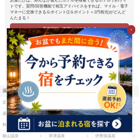
お湯たびは、みんなが選んだホテルを検索できるホテル予約サイ
トです。質問/回答機能で相互アドバイスをすれば、マイル・電子
マネーに交換できるＧポイント(1Ｇポイント＝1円相当)がどんど
んたまる！
新規登録（無料）はこちら
×
※1Ｇ＝1円相当は、Ｇポイントの価値の目安となります。ポイント
交換時には、原則として交換手数料が発生します。（一部の交換パ
ートナーを除く）また、交換レートや最低交換数量がパートナーご
とに設定されているため、実質的には1円相当を下回ります。（一部
下回らない場合もございます）詳細は各パートナー毎の交換詳細ペ
ージをご確認ください。
温泉地から探す
定山渓温泉
登別温泉
十勝川温泉
湯の川温泉（北海道）
乳頭温泉
鳴子温泉
秋保温泉
東山温泉
蔵王温泉
銀山温泉
草津温泉
伊香保温泉