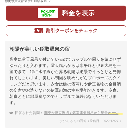
静岡県賀茂郡東伊豆町稲取1017
地図
料金を表示
割引クーポンをチェック
朝陽が美しい稲取温泉の宿
客室に露天風呂が付いているのでカップルで周りを気にせず
ゆったりと入れます。露天風呂からは水平線と伊豆大島を一
望できて、特に水平線から昇る朝陽は絶景でうっとりと見惚
れてしまいます。美しい朝陽を眺めながらプロポーズのタイ
ミングだと思います。夕食は鮑の酒蒸しや伊豆名物の金目鯛
の姿煮やお造りなどの伊豆の海の幸を堪能できます。夕食、
朝食ともに部屋食なのでカップルで気兼ねなくいただけま
す。
回答された質問：
関東か伊豆近辺で客室露天風呂から絶景
オーシャンビュー
ひひん さんの回答（投稿日：2022/12/27 ）