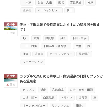
一人旅
女性一人旅
東北
雪見風呂
絶景
温泉宿
オーシャンビュー
朝日
伊豆・下田温泉で長期滞在におすすめの温泉宿を教え
受付中
て！
15
回答
1人
東海
静岡県
伊豆
下田・白浜
下田・白浜
下田温泉（静岡県）
連泊
海
仕事
温泉宿
オーシャンビュー
長期滞在
ワーケーション
カップルで楽しめる和歌山・白浜温泉の日帰りプランが
受付中
ある温泉宿
20
回答
カップル
近畿
和歌山県
白浜・南部・田辺
白浜・龍神
白浜温泉
ドライブ
温泉宿
車
オーシャンビュー
リフレッシュ
日帰り