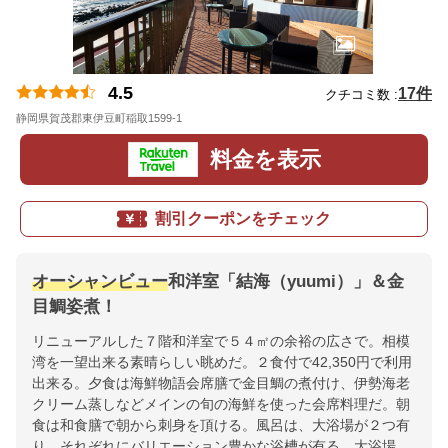
4.5
17件
クチコミ数 :
静岡県賀茂郡東伊豆町稲取1599-1
地図
料金を表示
割引クーポンをチェック
オーシャンビュー
和洋室「結海（yuumi）」＆金
目鯛姿煮！
リニューアルした７階和洋室で５４㎡の余裕の広さで。相模
湾を一望出来る素晴らしい眺めだ。２食付で42,350円で利用
出来る。夕食は海鮮物語会席膳で金目鯛の煮付け、伊勢海老
クリーム蒸しなどメインの旬の海鮮を使った会席料理だ。朝
食は和食膳で朝から刺身を頂ける。風呂は、大浴場が２つ有
り、それぞれにバリエーション豊かな浴槽が有る。大浴場