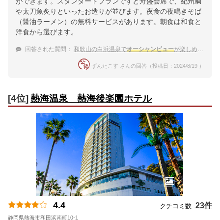
ができます。スタンダードプランですと舟盛会席で、紀州鯛
や太刀魚炙りといったお造りが並びます。夜食の夜鳴きそば
（醤油ラーメン）の無料サービスがあります。朝食は和食と
洋食から選びます。
回答された質問：
和歌山の白浜温泉で
オーシャンビュー
が楽しめるお宿
ずんたこす さんの回答（投稿日：2024/8/19 ）
[4位]
熱海温泉 熱海後楽園ホテル
4.4
23件
クチコミ数 :
静岡県熱海市和田浜南町10-1
地図