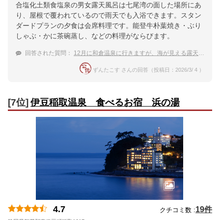
合塩化土類食塩泉の男女露天風呂は七尾湾の面した場所にあ
り、屋根で覆われているので雨天でも入浴できます。スタン
ダードプランの夕食は会席料理です。能登牛朴葉焼き・ぶり
しゃぶ・かに茶碗蒸し、などの料理がならびます。
回答された質問：
12月に和倉温泉に行きますが、海が見える露天風呂がある宿があれば教えて下さい。
ずんたこす さんの回答（投稿日：2026/3/ 4 ）
[7位]
伊豆稲取温泉 食べるお宿 浜の湯
4.7
19件
クチコミ数 :