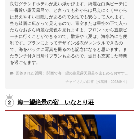
良荘グランドホテルが思い浮かびます。綺麗な白浜ビーチに
一番近い露天風呂で、と言っても外からは見えにくく中から
は見えやすい目隠しがあるので女性でも安心して入れます。
空も綺麗に広がって見えるので、青空または星空の下で入っ
たらなおさら綺麗な景色を見れますよ。フロントから直接ビ
ーチに行くことができるので、散策や（夏は）海水浴にも便
利です。プランによってデザイン浴衣がレンタルできるの
で、海をバックに写真を撮るのも記念になると思います。ま
たランチ付き日帰りプランもあるので、翌日も充実した時間
を過ごせます。
回答された質問：
関西で海一望の絶景露天風呂を楽しめるおすすめ温泉宿は？
チャビ さんの回答（投稿日：2023/8/ 4 ）
海一望絶景の宿 いなとり荘