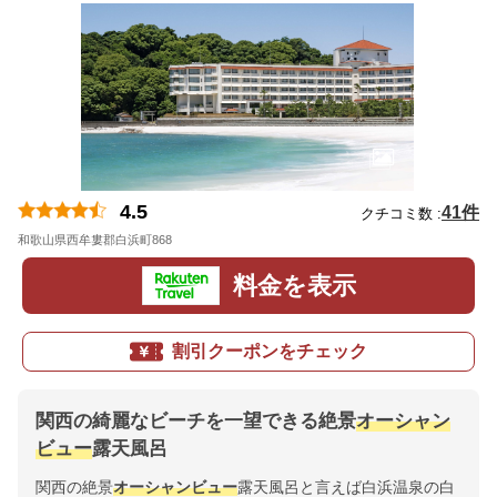
4.5
41件
クチコミ数 :
和歌山県西牟婁郡白浜町868
地図
料金を表示
割引クーポンをチェック
関西の綺麗なビーチを一望できる絶景
オーシャン
ビュー
露天風呂
関西の絶景
オーシャンビュー
露天風呂と言えば白浜温泉の白