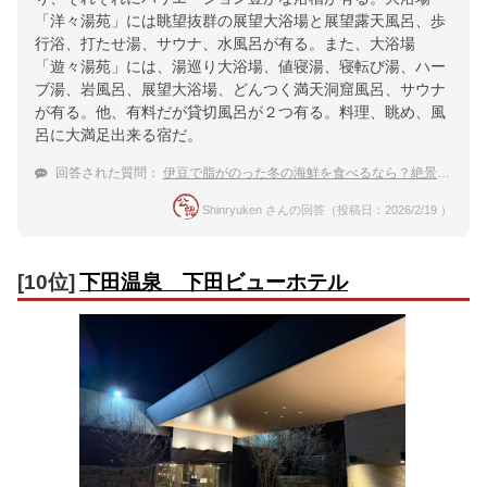
「洋々湯苑」には眺望抜群の展望大浴場と展望露天風呂、歩
行浴、打たせ湯、サウナ、水風呂が有る。また、大浴場
「遊々湯苑」には、湯巡り大浴場、値寝湯、寝転び湯、ハー
ブ湯、岩風呂、展望大浴場、どんつく満天洞窟風呂、サウナ
が有る。他、有料だが貸切風呂が２つ有る。料理、眺め、風
呂に大満足出来る宿だ。
回答された質問：
伊豆で脂がのった冬の海鮮を食べるなら？絶景温泉にも入れる最高の宿
Shinryuken さんの回答（投稿日：2026/2/19 ）
[10位]
下田温泉 下田ビューホテル