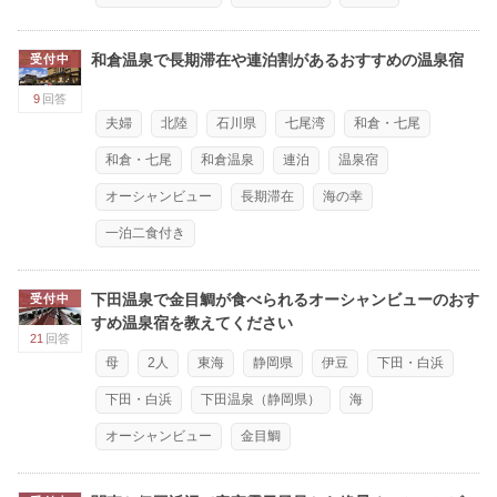
和倉温泉で長期滞在や連泊割があるおすすめの温泉宿
受付中
9
回答
夫婦
北陸
石川県
七尾湾
和倉・七尾
和倉・七尾
和倉温泉
連泊
温泉宿
オーシャンビュー
長期滞在
海の幸
一泊二食付き
下田温泉で金目鯛が食べられるオーシャンビューのおす
受付中
すめ温泉宿を教えてください
21
回答
母
2人
東海
静岡県
伊豆
下田・白浜
下田・白浜
下田温泉（静岡県）
海
オーシャンビュー
金目鯛