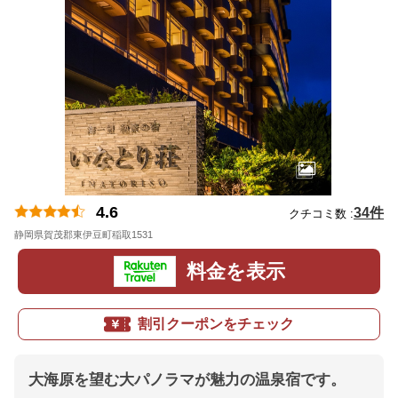
4.6
34件
クチコミ数 :
静岡県賀茂郡東伊豆町稲取1531
地図
料金を表示
割引クーポンをチェック
大海原を望む大パノラマが魅力の温泉宿です。