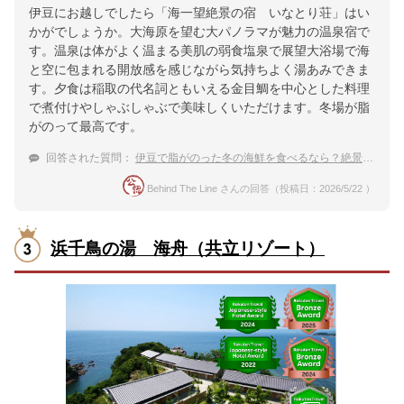
伊豆にお越しでしたら「海一望絶景の宿 いなとり荘」はい
かがでしょうか。大海原を望む大パノラマが魅力の温泉宿で
す。温泉は体がよく温まる美肌の弱食塩泉で展望大浴場で海
と空に包まれる開放感を感じながら気持ちよく湯あみできま
す。夕食は稲取の代名詞ともいえる金目鯛を中心とした料理
で煮付けやしゃぶしゃぶで美味しくいただけます。冬場が脂
がのって最高です。
回答された質問：
伊豆で脂がのった冬の海鮮を食べるなら？絶景温泉にも入れる最高の宿
Behind The Line さんの回答（投稿日：2026/5/22 ）
浜千鳥の湯 海舟（共立リゾート）