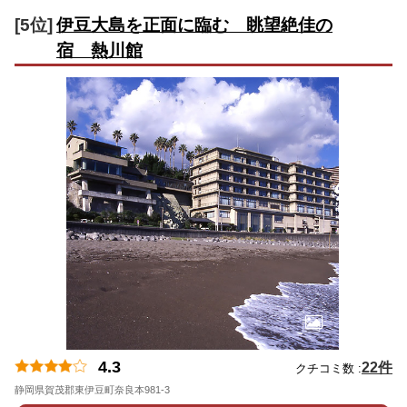
[5位]
伊豆大島を正面に臨む 眺望絶佳の
宿 熱川館
4.3
22件
クチコミ数 :
静岡県賀茂郡東伊豆町奈良本981-3
地図