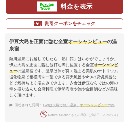
料金を表示
割引クーポンをチェック
伊豆大島を正面に臨む全室
オーシャンビュー
の温
泉宿
熱川温泉にお越しでしたら「熱川館」はいかがでしょうか。
伊豆大島を正面に臨む波打ち際に位置する全室
オーシャンビ
ュー
の温泉宿です。温泉は体が良く温まる美肌のナトリウム
塩化物泉で相模湾を一望できる露天風呂や4つの貸切風呂な
どで気持ちよく湯あみできます。夕食は伊豆ならではの海の
幸を盛り込んだ会席料理で伊勢海老や鮑や金目鯛などが美味
しく頂けます。
回答された質問：
GWは夫婦で熱川温泉。
オーシャンビュー
の部屋でくつろいで贅沢な食事をいただきたい
Natural Science さんの回答（投稿日：2024/8/ 3 ）