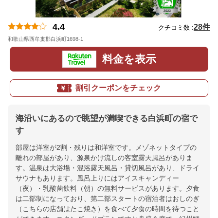
4.4
28件
クチコミ数 :
和歌山県西牟婁郡白浜町1698-1
地図
料金を表示
割引クーポンをチェック
海沿いにあるので眺望が満喫できる白浜町の宿で
す
部屋は洋室が2割・残りは和洋室です。メゾネットタイプの
離れの部屋があり、源泉かけ流しの客室露天風呂がありま
す。温泉は大浴場・混浴露天風呂・貸切風呂があり、ドライ
サウナもあります。風呂上りにはアイスキャンディー
（夜）・乳酸菌飲料（朝）の無料サービスがあります。夕食
は二部制になっており、第二部スタートの宿泊者はおしのぎ
（こちらの店舗はたこ焼き）を食べて夕食の時間を待つこと