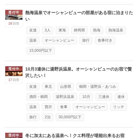
熱海温泉でオーシャンビューの部屋がある宿に泊まりた
受付中
い
18
回答
友達
3人
東海
静岡県
熱海
熱海温泉
温泉
オーシャンビュー
旅行
食事付き
15,000円以下
10月3連休に湯野浜温泉。オーシャンビューのお宿で贅
受付中
沢したい！
17
回答
友達
東北
山形県
鶴岡・湯野浜・あつみ
酒田・鶴岡
湯野浜温泉
10月
三連休
連休
温泉
贅沢
食事
オーシャンビュー
リッチ
旅行
2泊
30,000円以下
冬に加太にある温泉へ！クエ料理が堪能出来るお宿
受付中