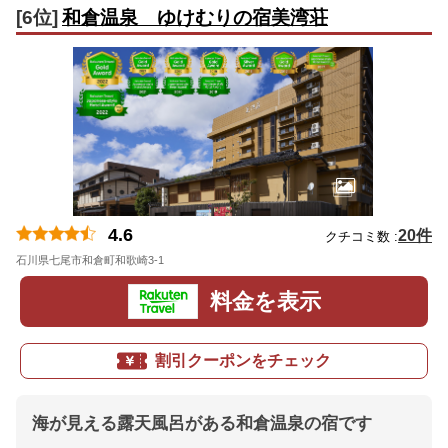
[6位]
和倉温泉 ゆけむりの宿美湾荘
4.6
20件
クチコミ数 :
石川県七尾市和倉町和歌崎3-1
地図
料金を表示
割引クーポンをチェック
海が見える露天風呂がある和倉温泉の宿です