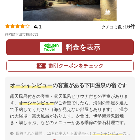
4.1
16件
クチコミ数 :
静岡県下田市柿崎633
地図
料金を表示
割引クーポンをチェック
オーシャンビュー
の客室がある下田温泉の宿です
露天風呂付きの客室・露天風呂とサウナ付きの客室がありま
す。
オーシャンビュー
がご希望でしたら、海側の部屋を選ん
で予約してください（海が見えない部屋もあります）。温泉
は大浴場・露天風呂があります。夕食は、伊勢海老鬼殻焼
き・鯛しゃぶ、などのメニューがある季節の懐石料理です。
回答された質問：
12月に主人と下田温泉へ！
オーシャンビュー
のお部屋がある宿を教えて！