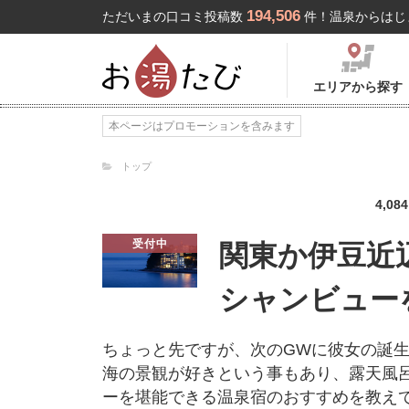
194,506
ただいまの口コミ投稿数
件！温泉からはじ
エリアから探す
本ページはプロモーションを含みます
トップ
4,084
受付中
関東か伊豆近
シャンビュー
ちょっと先ですが、次のGWに彼女の誕
海の景観が好きという事もあり、露天風
ーを堪能できる温泉宿のおすすめを教え