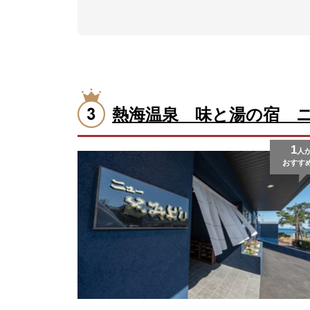
熱海温泉 味と湯の宿 
1
人
おすす