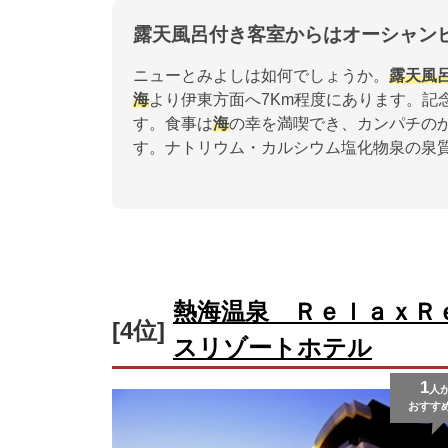
露天風呂付き客室からはオーシャン
ニューとみよしは如何でしょうか。
露天風
海
より伊東方面へ7Km程度にあります。記
す。食事は
海
の幸を満喫でき、カンパチの
す。ナトリウム・カルシウム塩化物泉の泉
熱海温泉 ＲｅｌａｘＲ
[4位]
スリゾートホテル
1
人
おすす