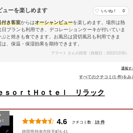
ビューを楽しめます
いいね！
0
呂付き客室
からは
オーシャンビュー
を楽しめます。場所は熱
念日プランも利用でき、デコレーションケーキが付いていま
かぶと焼きも食できます。お風呂は貸切風呂も利用できま
質は、保温・保湿効果を期待できます。
アラート さんの回答（投稿日：2022/12/26）
通報す
すべてのクチコミ(1 件)をみ
ｅｓｏｒｔＨｏｔｅｌ リラック
が
4.6
め！
19 件
クチコミ数 :
静岡県熱海市咲見町6-41