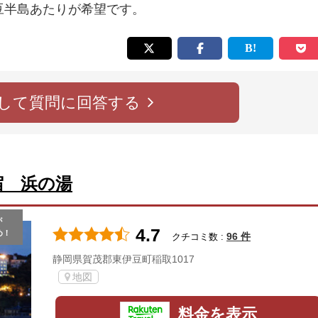
豆半島あたりが希望です。
して質問に回答する
宿 浜の湯
が
4.7
め！
96 件
クチコミ数 :
静岡県賀茂郡東伊豆町稲取1017
地図
料金を表示