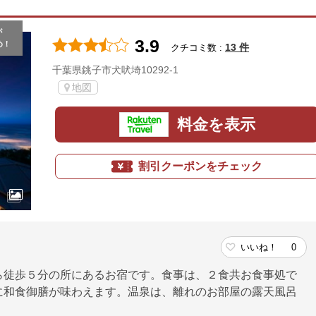
が
3.9
め！
13 件
クチコミ数 :
千葉県銚子市犬吠埼10292-1
地図
料金を表示
割引クーポンをチェック
いいね！
0
ら徒歩５分の所にあるお宿です。食事は、２食共お食事処で
に和食御膳が味わえます。温泉は、離れのお部屋の露天風呂