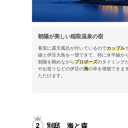
朝陽が美しい稲取温泉の宿
客室に露天風呂が付いているので
カップル
線と伊豆大島を一望できて、特に水平線か
朝陽を眺めながら
プロポーズ
のタイミング
やお造りなどの伊豆の
海
の幸を堪能できま
ただけます。
別邸 海と森