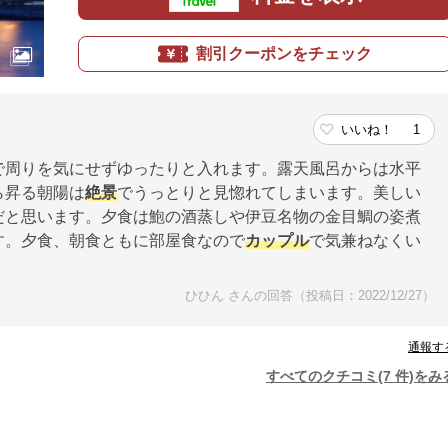
割引クーポンをチェック
いいね！
1
で周りを気にせずゆったりと入れます。露天風呂からは水平
ら昇る朝陽は
絶景
でうっとりと見惚れてしまいます。美しい
だと思います。夕食は鮑の酒蒸しや伊豆名物の金目鯛の姿煮
す。夕食、朝食ともに部屋食なので
カップル
で気兼ねなくい
ひひん さんの回答（投稿日：2022/12/27）
通報す
すべてのクチコミ(7 件)をみ