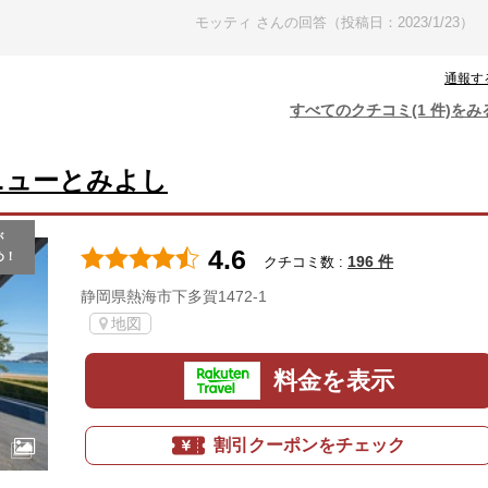
モッティ さんの回答（投稿日：2023/1/23）
通報す
すべてのクチコミ(1 件)をみ
ニューとみよし
が
4.6
め！
196 件
クチコミ数 :
静岡県熱海市下多賀1472-1
地図
料金を表示
割引クーポンをチェック