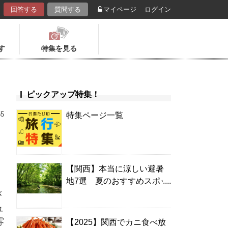
回答する
質問する
マイページ
ログイン
す
特集を見る
ピックアップ特集！
55
特集ページ一覧
【関西】本当に涼しい避暑
地7選 夏のおすすめスポッ
ト＆温泉宿
が
ュ
雰
【2025】関西でカニ食べ放