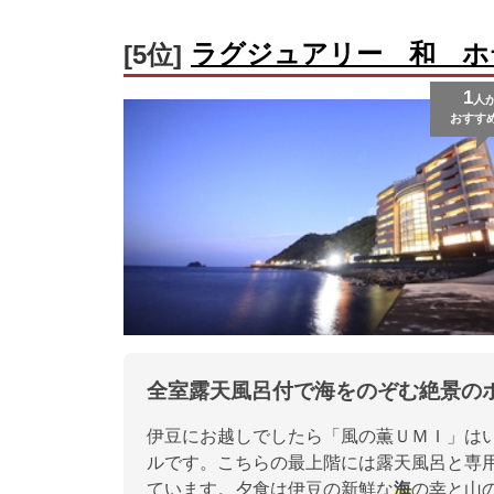
ラグジュアリー 和 ホ
[5位]
1
人
おすす
全室露天風呂付で海をのぞむ絶景の
伊豆にお越しでしたら「風の薫ＵＭＩ」は
ルです。こちらの最上階には露天風呂と専
ています。夕食は伊豆の新鮮な
海
の幸と山