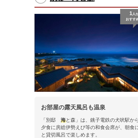
1
人
おすす
お部屋の露天風呂も温泉
「別邸
海
と森」は、銚子電鉄の犬吠駅か
夕食に房総伊勢えび等の和食会席が、朝食
と貸切風呂で楽しめます。