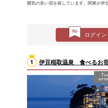
囲気の良い宿を探しています。関東か伊
5G
ログイン
伊豆稲取温泉 食べるお
7
人
おすす