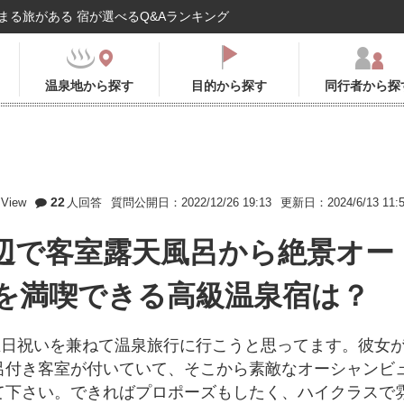
まる旅がある 宿が選べるQ&Aランキング
温泉地から探す
目的から探す
同行者から探
22
View
人回答
質問公開日：2022/12/26 19:13
更新日：2024/6/13 11:
辺で客室露天風呂から絶景オー
を満喫できる高級温泉宿は？
生日祝いを兼ねて温泉旅行に行こうと思ってます。彼女
呂付き客室が付いていて、そこから素敵なオーシャンビ
て下さい。できればプロポーズもしたく、ハイクラスで