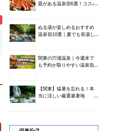
題がある温泉宿6選！コスパ
の高い宿からご褒美旅まで
ぬる湯が楽しめるおすすめ
温泉宿10選｜夏でも長湯し
やすい名湯を温泉ソムリエ
が厳選
関東の穴場温泉｜今週末で
も予約が取りやすい温泉宿
を温泉ソムリエが紹介
【関東】猛暑を忘れる！本
当に涼しい厳選避暑地
TOP10