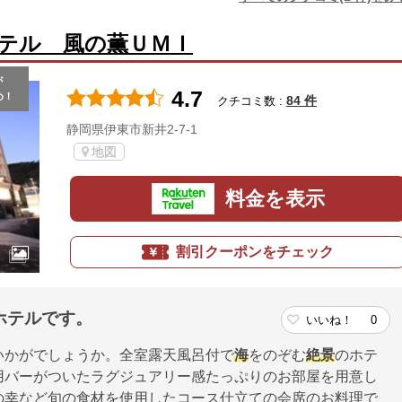
テル 風の薫ＵＭＩ
が
4.7
め！
84 件
クチコミ数 :
静岡県伊東市新井2-7-1
地図
料金を表示
割引クーポンをチェック
ホテルです。
いいね！
0
いかがでしょうか。全室露天風呂付で
海
をのぞむ
絶景
のホテ
用バーがついたラグジュアリー感たっぷりのお部屋を用意し
の幸など旬の食材を使用したコース仕立ての会席のお料理で