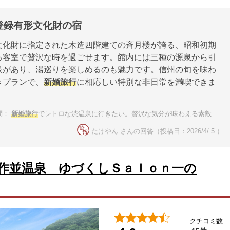
登録有形文化財の宿
文化財に指定された木造四階建ての斉月楼が誇る、昭和初期
る客室で贅沢な時を過ごせます。館内には三種の源泉から引
泉があり、湯巡りを楽しめるのも魅力です。信州の旬を味わ
きプランで、
新婚旅行
に相応しい特別な非日常を満喫できま
問：
新婚旅行
でレトロな渋温泉に行きたい。贅沢な気分が味わえる素敵な宿を教えて！
たけやん さんの回答（投稿日：2026/4/ 5 ）
作並温泉 ゆづくしＳａｌｏｎ一の
クチコミ数