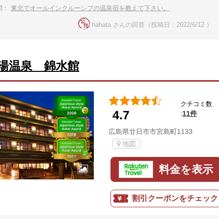
問：
東北でオールインクルーシブの温泉宿を教えて下さい。
hahata さんの回答（投稿日：2022/6/12 ）
湯温泉 錦水館
クチコミ数
4.7
11件
:
広島県廿日市市宮島町1133
地図
料金を表示
割引クーポンをチェック