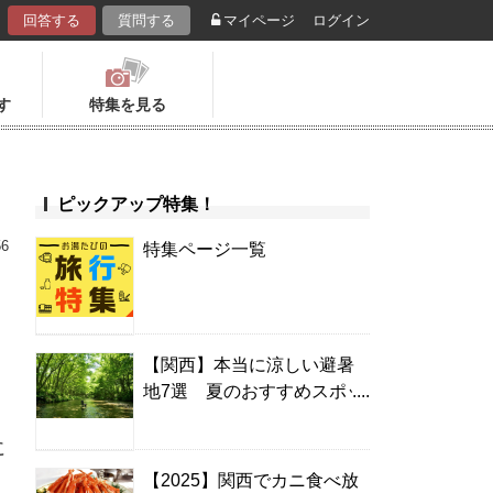
回答する
質問する
マイページ
ログイン
す
特集を見る
ピックアップ特集！
56
特集ページ一覧
【関西】本当に涼しい避暑
地7選 夏のおすすめスポッ
ト＆温泉宿
に
【2025】関西でカニ食べ放