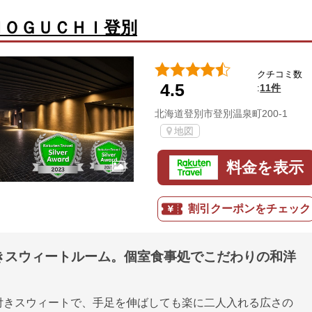
ＮＯＧＵＣＨＩ登別
クチコミ数
4.5
11件
:
北海道登別市登別温泉町200-1
地図
料金を表示
割引クーポンをチェック
きスウィートルーム。個室食事処でこだわりの和洋
付きスウィートで、手足を伸ばしても楽に二人入れる広さの