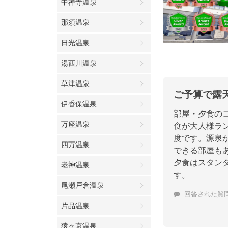
中禅寺温泉
那須温泉
日光温泉
湯西川温泉
草津温泉
ご予算で露
伊香保温泉
部屋・夕食の
万座温泉
食が大人様ラン
度です。源泉か
四万温泉
できる部屋も
夕食はスタン
老神温泉
す。
尾瀬戸倉温泉
回答された質
片品温泉
猿ヶ京温泉