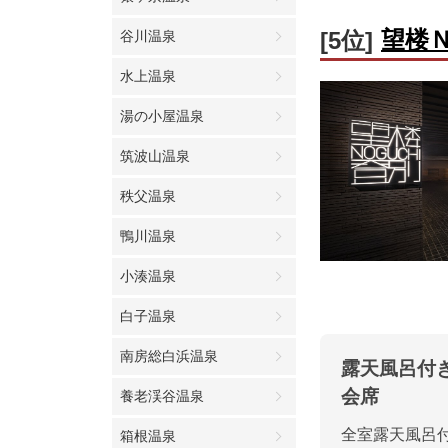
望楼
[5位]
谷川温泉
水上温泉
湯の小屋温泉
筑波山温泉
秩父温泉
鴨川温泉
小湊温泉
白子温泉
南房総白浜温泉
露天風呂付
会席
養老渓谷温泉
全室露天風呂
箱根温泉