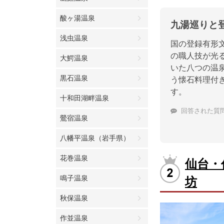
酸ヶ湯温泉
九湯巡りと
浅虫温泉
国の登録有形
の職人技が光
大鰐温泉
いた八つの温
黒石温泉
う懐石料理付
す。
十和田湖畔温泉
回答された質
鶯宿温泉
八幡平温泉（岩手県）
花巻温泉
仙台・
鳴子温泉
坊
秋保温泉
作並温泉