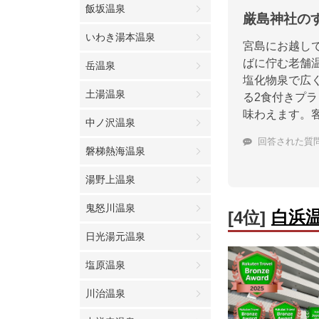
飯坂温泉
厳島神社の
いわき湯本温泉
宮島にお越し
ばに佇む老舗
岳温泉
塩化物泉で広
土湯温泉
る2食付きプ
味わえます。
中ノ沢温泉
回答された質
磐梯熱海温泉
湯野上温泉
鬼怒川温泉
白浜
[4位]
日光湯元温泉
塩原温泉
川治温泉