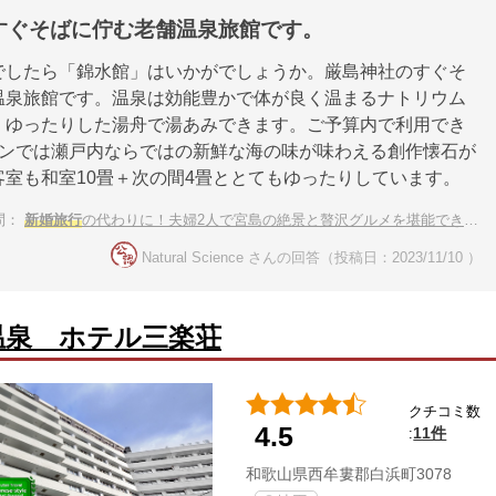
すぐそばに佇む老舗温泉旅館です。
でしたら「錦水館」はいかがでしょうか。厳島神社のすぐそ
温泉旅館です。温泉は効能豊かで体が良く温まるナトリウム
くゆったりした湯舟で湯あみできます。ご予算内で利用でき
ランでは瀬戸内ならではの新鮮な海の味が味わえる創作懐石が
客室も和室10畳＋次の間4畳ととてもゆったりしています。
問：
新婚旅行
の代わりに！夫婦2人で宮島の絶景と贅沢グルメを堪能できる宿
Natural Science さんの回答（投稿日：2023/11/10 ）
温泉 ホテル三楽荘
クチコミ数
4.5
11件
:
和歌山県西牟婁郡白浜町3078