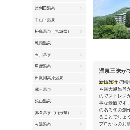
遠刈田温泉
中山平温泉
松島温泉（宮城県）
乳頭温泉
玉川温泉
男鹿温泉
温泉三昧が
田沢湖高原温泉
新婚旅行
で利
や露天風呂等
蔵王温泉
のでストレス
銀山温泉
事な景観です
のある旬の創
赤倉温泉（山形県）
ることでしょ
プロからのお
赤湯温泉