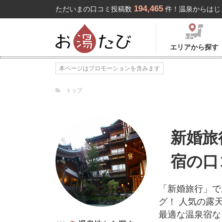
194,465
ただいまの口コミ投稿数
件！温泉からはじ
エリアから探す
本ページはプロモーションを含みます
トップ
新婚旅
宿の口
「新婚旅行」で
グ！ 人気の露
最適な温泉宿な