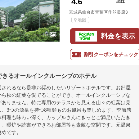
4.6
15件
:
宮城県仙台市青葉区作並長原3
地図
料金を表示
割引クーポンをチェック
できるオールインクルーシブのホテル
用されるなら是非お奨めしたいリゾートホテルです。お部屋
から秋の紅葉を愛でることができ、オールインクルーシブな
がありません。特に専用のテラスから見える山々の紅葉は見
し、3つの源泉を持つ8種類ものお風呂も楽しめます。季節感
作料理も味わい深く、カップルさんにきっとご満足いただき
う。暖炉や読書ができるお部屋等も素敵な空間です。元温泉
奨めです。