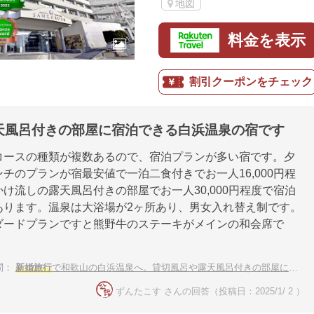
地図
料金を表示
割引クーポンをチェック
天風呂付きの部屋に宿泊できる白浜温泉の宿です
コースの種類が複数あるので、宿泊プランが多い宿です。夕
チのプランが宿最安値で一泊二食付きでお一人16,000円程
け流しの露天風呂付きの部屋でお一人30,000円程度で宿泊
あります。温泉は大浴場が2ヶ所あり、男女入れ替え制です。
ダードプランですと熊野牛のステーキがメインの和会席で
問：
新婚旅行
で和歌山の白浜温泉へ。貸切風呂や露天風呂付きの部屋に泊まれる高級宿は？
ずんたこす さんの回答（投稿日：2025/1/ 2 ）