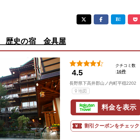
 歴史の宿 金具屋
クチコミ数
4.5
16件
:
長野県下高井郡山ノ内町平穏2202
地図
料金を表示
割引クーポンをチェック